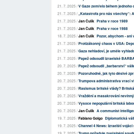
21. 7. 2025 /
V Gaze zemřelo během jednoho dne
21. 7. 2025 /
„Katastrofa pro nás všechny“: A
21. 7. 2025 /
Jan Čulík
Praha v roce 1989
21. 7. 2025 /
Jan Čulík
Praha v roce 1988
18. 7. 2025 /
Jan Čulík
Pozor, abychom - ani
21. 7. 2025 /
Protizákonný chaos v USA: Depor
21. 7. 2025 /
Gaza nehladoví, je uměle vyhlad
21. 7. 2025 /
Papež odsoudil izraelské BARBA
20. 7. 2025 /
Papež odsoudil „barbarství“ války
20. 7. 2025 /
Pozoruhodné, jak tyto děsivé zpráv
20. 7. 2025 /
Trumpova administrativa vrací vi
20. 7. 2025 /
Rasismus britské vlády? Britská v
20. 7. 2025 /
Vraždění a masakrování nevinných 
20. 7. 2025 /
Vysoce nepopulární britská labour
20. 7. 2025 /
Jan Čulík
A communist intellige
19. 7. 2025 /
Fabiano Golgo
Diplomatická vál
19. 7. 2025 /
Channel 4 News: Izraelští vojáci si
19. 7. 2025 /
Trump požaduje zveřejnění soudn