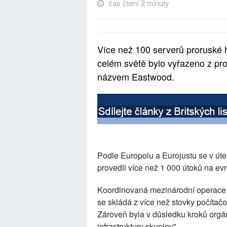
čas čtení 2 minuty
Více než 100 serverů proruské
celém světě bylo vyřazeno z pr
názvem Eastwood.
Podle Europolu a Eurojustu se v úterý
provedli více než 1 000 útoků na evr
Koordinovaná mezinárodní operace "n
se skládá z více než stovky počítač
Zároveň byla v důsledku kroků orgá
infrastruktury skupiny".