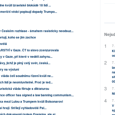
 kvůli izraelské blokádě 18 lidí ...
meričtí vědci popisují dopady Trumpo...
 v Českém rozhlase - šmahem rasisticky neodsuz...
Nejsd
tují, koho se jim zachce
ovělá
7.
RSTVÍ v Gaze. ČT to slovo zcenzurovala
Kl
od
 v Gaze, při které v neděli zahynu...
7.
y, jichž je plný celý svět, česká...
Iz
ry na výsluní
na
láda čelí soudnímu řízení kvůli ne...
si
0
lidí je neomluvitelné. Proč je ted...
7.
istická vláda flirtuje s diktaturou
Ni
nce officer has signed a law banning communism...
7.
ka mezi Lulou a Trumpem kvůli Bolsonarovi
V
 hrají: Střílejí vyhladovělé Pal...
sp
ích dokumentů kolem Epsteina, ale st...
pr