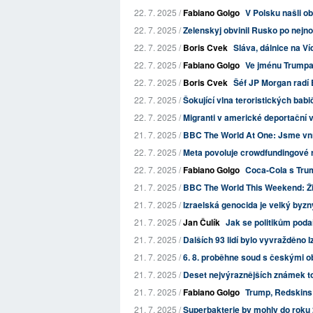
22. 7. 2025 /
Fabiano Golgo
V Polsku našli ob
22. 7. 2025 /
Zelenskyj obvinil Rusko po nejnov
22. 7. 2025 /
Boris Cvek
Sláva, dálnice na Ví
22. 7. 2025 /
Fabiano Golgo
Ve jménu Trumpa
22. 7. 2025 /
Boris Cvek
Šéf JP Morgan radí 
22. 7. 2025 /
Šokující vlna teroristických babi
22. 7. 2025 /
Migranti v americké deportační vě
21. 7. 2025 /
BBC The World At One: Jsme vním
22. 7. 2025 /
Meta povoluje crowdfundingové r
22. 7. 2025 /
Fabiano Golgo
Coca-Cola s Tru
21. 7. 2025 /
BBC The World This Weekend: Život
21. 7. 2025 /
Izraelská genocida je velký byzn
21. 7. 2025 /
Jan Čulík
Jak se politikům poda
21. 7. 2025 /
Dalších 93 lidí bylo vyvražděno I
21. 7. 2025 /
6. 8. proběhne soud s českými o
21. 7. 2025 /
Deset nejvýraznějších známek to
21. 7. 2025 /
Fabiano Golgo
Trump, Redskins a
21. 7. 2025 /
Superbakterie by mohly do roku 20