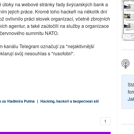
é útoky na webové stránky řady švýcarských bank a
ím jejich práce. Kromě toho hackeři na několik dní
ož ovlivnilo práci stovek organizací, včetně zbrojních
ních agentur, a také zaútočili na služby a organizace
í červnového summitu NATO.
kanálu Telegram označují za "nejaktivnější
larují svůj nesouhlas s "rusofobií".
St
for
Ja
 za Vladimíra Putina
|
Hacking, hackeři a bezpečnost sítí
1