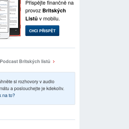
Přispějte finančně na
provoz
Britských
v mobilu.
Listů
CHCI PŘISPĚT
Podcast Britských listů
áhněte si rozhovory v audio
mátu a poslouchejte je kdekoliv.
k na to?