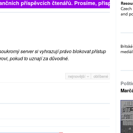
finančních příspěvcích čtenářů. Prosíme, přispějte. ➥
soukromý server si vyhrazují právo blokovat přístup
rovi, pokud to uznají za důvodné.
nejnovější
oblíbené
Polit
Marč