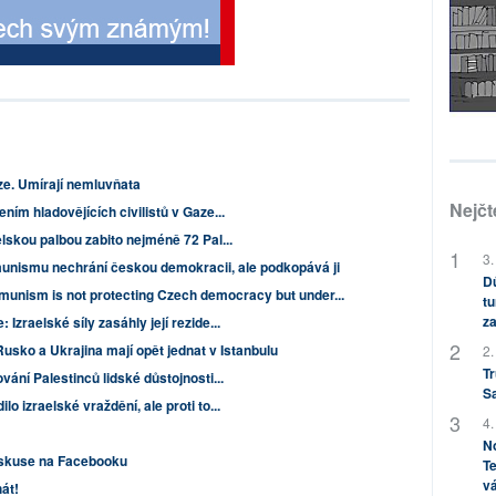
e. Umírají nemluvňata
Nejčt
ním hladovějících civilistů v Gaze...
elskou palbou zabito nejméně 72 Pal...
3.
unismu nechrání českou demokracii, ale podkopává ji
Dů
munism is not protecting Czech democracy but under...
tu
za
Izraelské síly zasáhly její rezide...
Rusko a Ukrajina mají opět jednat v Istanbulu
2.
Tr
vání Palestinců lidské důstojnosti...
S
o izraelské vraždění, ale proti to...
4.
No
iskuse na Facebooku
Te
vá
át!