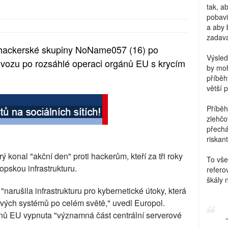
tak, a
pobavi
a aby 
zadava
 hackerské skupiny NoName057 (16) po
Výsled
ovozu po rozsáhlé operaci orgánů EU s krycím
by moh
příběh
větší 
Příběh
zlehčo
přechá
riskant
 konal "akční den" proti hackerům, kteří za tři roky
To vše
opskou infrastrukturu.
refero
škály 
arušila infrastrukturu pro kybernetické útoky, která
ových systémů po celém světě," uvedl Europol.
nů EU vypnuta "významná část centrální serverové