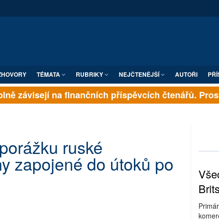
ZHOVORY
TÉMATA
RUBRIKY
NEJČTENĚJŠÍ
AUTOŘI
PŘÍ
ně závisejí na finančních příspěvcích čtenářů. Prosím
 porážku ruské
ny zapojené do útoků po
Všec
Brit
Primár
komerc