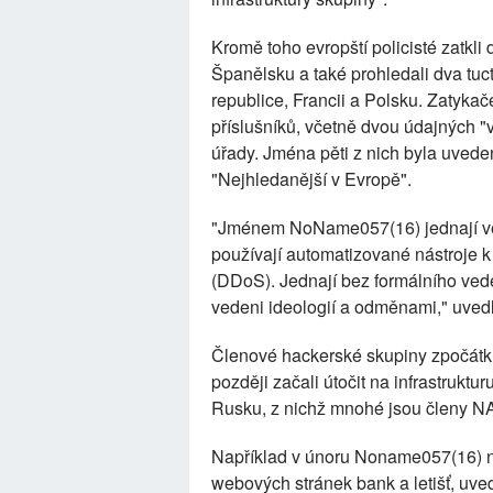
Kromě toho evropští policisté zatkli
Španělsku a také prohledali dva tuc
republice, Francii a Polsku. Zatykač
příslušníků, včetně dvou údajných 
úřady. Jména pěti z nich byla uvede
"Nejhledanější v Evropě".
"Jménem NoName057(16) jednají větš
používají automatizované nástroje k
(DDoS). Jednají bez formálního vede
vedeni ideologií a odměnami," uved
Členové hackerské skupiny zpočátku
později začali útočit na infrastruktu
Rusku, z nichž mnohé jsou členy N
Například v únoru Noname057(16) na
webových stránek bank a letišť, uve