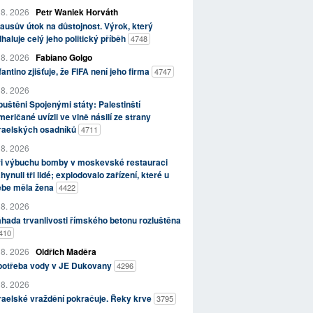
 8. 2026
Petr Waniek Horváth
ausův útok na důstojnost. Výrok, který
haluje celý jeho politický příběh
4748
 8. 2026
Fabiano Golgo
fantino zjišťuje, že FIFA není jeho firma
4747
 8. 2026
uštěni Spojenými státy: Palestinští
eričané uvízli ve vlně násilí ze strany
zraelských osadníků
4711
 8. 2026
ři výbuchu bomby v moskevské restauraci
hynuli tři lidé; explodovalo zařízení, které u
ebe měla žena
4422
 8. 2026
hada trvanlivosti římského betonu rozluštěna
410
 8. 2026
Oldřich Maděra
potřeba vody v JE Dukovany
4296
 8. 2026
raelské vraždění pokračuje. Řeky krve
3795