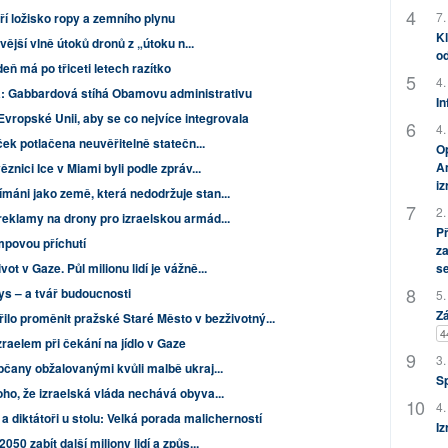
7.
ří ložisko ropy a zemního plynu
Kl
ější vlně útoků dronů z „útoku n...
od
deň má po třiceti letech razítko
4.
: Gabbardová stíhá Obamovu administrativu
In
Evropské Unii, aby se co nejvíce integrovala
4.
ček potlačena neuvěřitelně statečn...
Op
Am
znici Ice v Miami byli podle zpráv...
i
áni jako země, která nedodržuje stan...
2.
eklamy na drony pro izraelskou armád...
P
mpovou příchutí
za
 v Gaze. Půl milionu lidí je vážně...
s
ys – a tvář budoucnosti
5.
Zá
řilo proměnit pražské Staré Město v bezživotný...
4
zraelem při čekání na jídlo v Gaze
3.
bčany obžalovanými kvůli malbě ukraj...
S
ho, že izraelská vláda nechává obyva...
4.
 diktátoři u stolu: Velká porada malicherností
Iz
50 zabít další miliony lidí a způs...