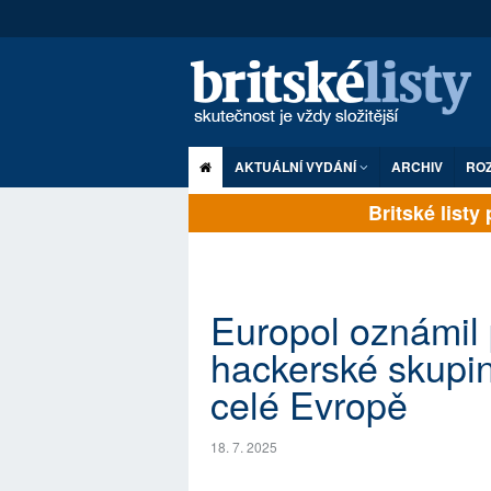
AKTUÁLNÍ VYDÁNÍ
ARCHIV
RO
Britské listy pl
Europol oznámil
hackerské skupi
celé Evropě
18. 7. 2025