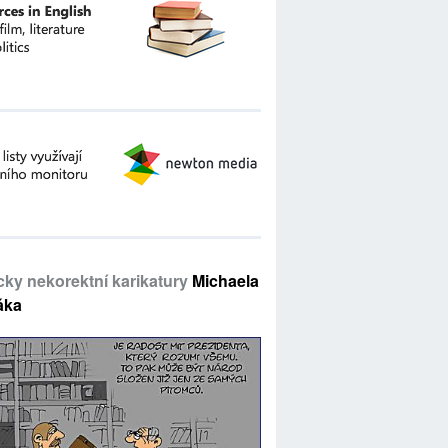
icky nekorektní karikatury
Michaela
áka