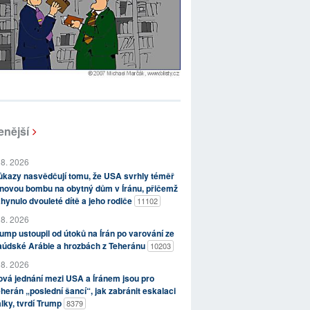
enější
 8. 2026
kazy nasvědčují tomu, že USA svrhly téměř
novou bombu na obytný dům v Íránu, přičemž
hynulo dvouleté dítě a jeho rodiče
11102
 8. 2026
ump ustoupil od útoků na Írán po varování ze
aúdské Arábie a hrozbách z Teheránu
10203
 8. 2026
vá jednání mezi USA a Íránem jsou pro
herán „poslední šancí“, jak zabránit eskalaci
lky, tvrdí Trump
8379