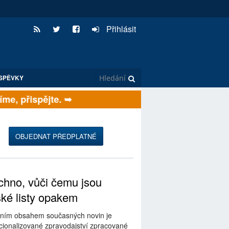
Přihlásit
SPĚVKY
e, přispějte. ➥
OBJEDNAT PŘEDPLATNÉ
hno, vůči čemu jsou
ské listy opakem
ním obsahem současných novin je
ionalizované zpravodajství zpracované