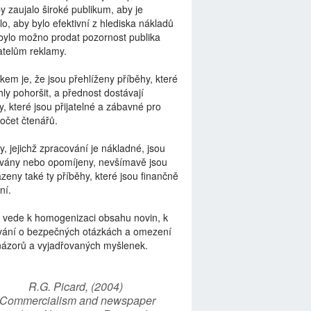
by zaujalo široké publikum, aby je
lo, aby bylo efektivní z hlediska nákladů
bylo možno prodat pozornost publika
telům reklamy.
kem je, že jsou přehlíženy příběhy, které
ly pohoršit, a přednost dostávají
y, které jsou přijatelné a zábavné pro
počet čtenářů.
y, jejichž zpracování je nákladné, jsou
vány nebo opomíjeny, nevšímavě jsou
zeny také ty příběhy, které jsou finančně
ní.
 vede k homogenizaci obsahu novin, k
vání o bezpečných otázkách a omezení
názorů a vyjadřovaných myšlenek.
R.G. Picard, (2004)
“Commercialism and newspaper