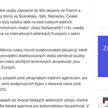
 dvě osoby zapojené do této skupiny ve Francii a
ty domů ve Španělsku, Itálii, Německu, České
e byly vydány také na šest ruských státních
"vrcholných mistrů" útoků NoName057 (16), uvedly
na na internetových stránkách Europolu v sekci
inou rusky mluvící podporovatelé [skupiny], které
 provádění distribuovaných útoků odmítnutí služby
ní nebo složitých technických dovedností, jsou
l Europol.
 působili proti ukrajinským vládním agenturám, ale
ru zemí podporujících Kyjev v obranné válce proti
ATO.
padl asi dvacet italských webových zdrojů, včetně
dla italská agentura pro kybernetickou bezpečnost. V