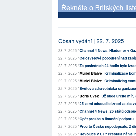
Obsah vydání | 22. 7. 2025
23. 7. 2025 /
Channel 4 News. Hladomor v Gaz
22. 7. 2025 /
Celosvětové pobouření nad zabíje
22. 7. 2025 /
Za posledních 24 hodin bylo izra
22. 7. 2025 /
Muriel Blaive
Kriminalizace kom
22. 7. 2025 /
Muriel Blaive
Criminalizing com
22. 7. 2025 /
Světová zdravotnická organizace: 
22. 7. 2025 /
Boris Cvek
Už bude určitě mír, 
22. 7. 2025 /
25 zemí odsoudilo Izrael za zbavo
22. 7. 2025 /
Channel 4 News: 25 států odsoudil
22. 7. 2025 /
Opět prosba o finanční podporu
22. 7. 2025 /
Proč to Česko nepodepsalo. Z d
22. 7. 2025 /
Revoluce v ČT? Přestala náhle lh