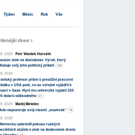
Týden
Měsíc
Rok
Vše
ílenější dnes
 8. 2026
Petr Waniek Horváth
ausův útok na důstojnost. Výrok, který
haluje celý jeho politický příběh
146
 8. 2026
raelský profesor přišel o prestižní pracovní
bídku v USA poté, co se veřejně vyjádřil k
tuaci v Gaze. Nyní mu univerzita vyplatí 250
00 dolarů odškodného
21
 8. 2026
Matěj Metelec
kdo nepozoruje svůj vlastní „soumrak“
19
 8. 2026
 Německu zabránili pokusu ruských
eciálních služeb o útok na dodavatele dronů
o Ukrajinu
18