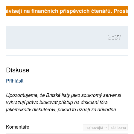
závisejí na finančních příspěvcích čtenářů. Prosíme, 
3537
Diskuse
Přihlásit
Upozorňujeme, že Britské listy jako soukromý server si
vyhrazují právo blokovat přístup na diskusní fóra
jakémukoliv diskutérovi, pokud to uznají za důvodné.
Komentáře
nejnovější
oblíbené