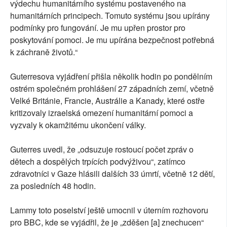
výdechu humanitárního systému postaveného na
humanitárních principech. Tomuto systému jsou upírány
podmínky pro fungování. Je mu upřen prostor pro
poskytování pomoci. Je mu upírána bezpečnost potřebná
k záchraně životů.“
Guterresova vyjádření přišla několik hodin po pondělním
ostrém společném prohlášení 27 západních zemí, včetně
Velké Británie, Francie, Austrálie a Kanady, které ostře
kritizovaly izraelská omezení humanitární pomoci a
vyzvaly k okamžitému ukončení války.
Guterres uvedl, že „odsuzuje rostoucí počet zpráv o
dětech a dospělých trpících podvýživou“, zatímco
zdravotníci v Gaze hlásili dalších 33 úmrtí, včetně 12 dětí,
za posledních 48 hodin.
Lammy toto poselství ještě umocnil v úterním rozhovoru
pro BBC, kde se vyjádřil, že je „zděšen [a] znechucen“