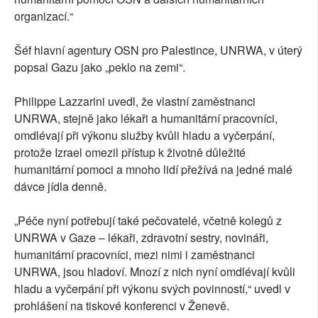
organizací.“
Šéf hlavní agentury OSN pro Palestince, UNRWA, v úterý
popsal Gazu jako „peklo na zemi“.
Philippe Lazzarini uvedl, že vlastní zaměstnanci
UNRWA, stejně jako lékaři a humanitární pracovníci,
omdlévají při výkonu služby kvůli hladu a vyčerpání,
protože Izrael omezil přístup k životně důležité
humanitární pomoci a mnoho lidí přežívá na jedné malé
dávce jídla denně.
„Péče nyní potřebují také pečovatelé, včetně kolegů z
UNRWA v Gaze – lékaři, zdravotní sestry, novináři,
humanitární pracovníci, mezi nimi i zaměstnanci
UNRWA, jsou hladoví. Mnozí z nich nyní omdlévají kvůli
hladu a vyčerpání při výkonu svých povinností,“ uvedl v
prohlášení na tiskové konferenci v Ženevě.