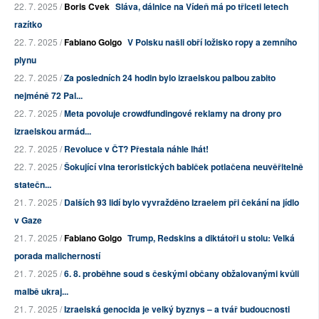
22. 7. 2025 /
Boris Cvek
Sláva, dálnice na Vídeň má po třiceti letech
razítko
22. 7. 2025 /
Fabiano Golgo
V Polsku našli obří ložisko ropy a zemního
plynu
22. 7. 2025 /
Za posledních 24 hodin bylo izraelskou palbou zabito
nejméně 72 Pal...
22. 7. 2025 /
Meta povoluje crowdfundingové reklamy na drony pro
izraelskou armád...
22. 7. 2025 /
Revoluce v ČT? Přestala náhle lhát!
22. 7. 2025 /
Šokující vlna teroristických babiček potlačena neuvěřitelně
statečn...
21. 7. 2025 /
Dalších 93 lidí bylo vyvražděno Izraelem při čekání na jídlo
v Gaze
21. 7. 2025 /
Fabiano Golgo
Trump, Redskins a diktátoři u stolu: Velká
porada malicherností
21. 7. 2025 /
6. 8. proběhne soud s českými občany obžalovanými kvůli
malbě ukraj...
21. 7. 2025 /
Izraelská genocida je velký byznys – a tvář budoucnosti