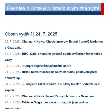
Obsah vydání | 24. 7. 2025
25. 7. 2025 /
Channel 4 News: Chodící mrtvoly. Brutální umělý hladomor
v Gaze zab...
24. 7. 2025 /
BBC: Další skutečně otřesná svědectví britských lékařů z
Gazy
24. 7. 2025 /
Trump v nejbrutálnější možné satiře
24. 7. 2025 /
Britští ministři sázejí na to, že nebudou postaveni před
soud za sp...
24. 7. 2025 /
„Hlad jsme zažili už dříve, ale nikdy takhle“: vyhublé děti
zaplňu...
23. 7. 2025 /
Channel 4 News: Izrael: Žádný hladomor v Gaze není
24. 7. 2025 /
Fabiano Golgo
Levice je mrtvá, zde je návod na
resuscitaci