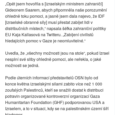
„Opět jsem hovořila s [izraelským ministrem zahraničí]
Gideonem Saarem, abych připomněla naše porozumění
ohledně toku pomoci, a jasně jsem dala najevo, že IDF
[izraelské obranné síly] musí přestat zabíjet lidi v
distribučních místech,“ napsala šéfka zahraniční politiky
EU Kaja Kallasová na Twitteru. „Zabíjení civilistů
hledajících pomoc v Gaze je neomluvitelné.“
Uvedla, že „všechny možnosti jsou na stole“, pokud Izrael
nesplní své sliby ohledně pomoci, ale neřekla, o jaké
možnosti se jedná.
Podle úterních informací představitelů OSN bylo od
konce května izraelskými silami zabito více než 1 000
zoufalých Palestinců, kteří se snažili dostat k distribuci
potravin organizované kontroverzní organizací Gaza
Humanitarian Foundation (GHF) podporovanou USA a
Izraelem, a to v situaci, kdy se na palestinském území šíří
hladomor.