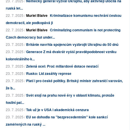
23. 7. 2025 /
Německý generál vyzval Ukrajinu, aby aktivněji útočila na
ruská let...
22. 7. 2025 /
Muriel Blaive
Kriminalizace komunismu nechrání českou
demokracii, ale podkopává ji
22. 7. 2025 /
Muriel Blaive
Criminalizing communism is not protecting
Czech democracy but under...
23. 7. 2025 /
Británie navrhla spojencům vyzbrojit Ukrajinu do 50 dnů
23. 7. 2025 /
Generace Z má dvakrát vyšší pravděpodobnost vzniku
kolorektálního k...
23. 7. 2025 /
Zelená ocel: Proč miliardové dotace nestačí
23. 7. 2025 /
Rusko: Lid zasáhly represe
23. 7. 2025 /
Platí i pro české politiky. Britský ministr zahraničí varován,
že b...
23. 7. 2025 /
Svět stojí na prahu nové éry v oblasti klimatu, protože
fosilní pal...
23. 7. 2025 /
Tak už je v USA i akademická cenzura
23. 7. 2025 /
EU se dohodla na "bezprecedentním" kole sankcí
zaměřených na ruský ...