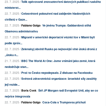
23. 7. 2025 /
Tolik opěvované znovuotevření datových publikací ruského
ministerst...
22. 7. 2025 /
Celosvětové pobouření nad zabíjením hladovějících
civilistů v Gaze...
22. 7. 2025 /
Fabiano Golgo
Ve jménu Trumpa: Gabbardová stíhá
Obamovu administrativu
22. 7. 2025 /
Migranti v americké deportační věznici Ice v Miami byli
podle zpráv...
22. 7. 2025 /
Zelenskyj obvinil Rusko po nejnovější vlně útoků dronů z
„útoku n...
21. 7. 2025 /
BBC The World At One: Jsme vnímáni jako země, která
nedodržuje stan...
22. 7. 2025 /
Proč to Česko nepodepsalo. Z diskuse na Facebooku
22. 7. 2025 /
Světová zdravotnická organizace: Izraelské síly zasáhly
její rezide...
22. 7. 2025 /
Boris Cvek
Šéf JP Morgan radí Evropské Unii, aby se co
nejvíce integrovala
22. 7. 2025 /
Fabiano Golgo
Coca-Cola s Trumpovou příchutí