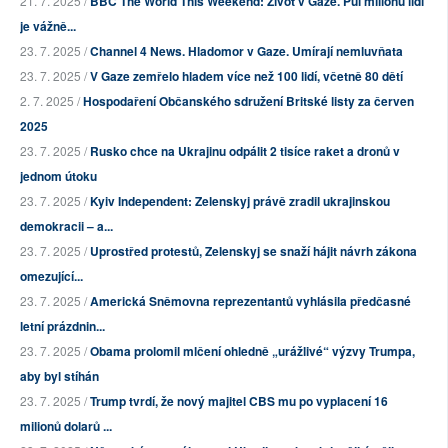
21. 7. 2025 /
BBC The World This Weekend: Život v Gaze. Půl milionu lidí
je vážně...
23. 7. 2025 /
Channel 4 News. Hladomor v Gaze. Umírají nemluvňata
23. 7. 2025 /
V Gaze zemřelo hladem více než 100 lidí, včetně 80 dětí
2. 7. 2025 /
Hospodaření Občanského sdružení Britské listy za červen
2025
23. 7. 2025 /
Rusko chce na Ukrajinu odpálit 2 tisíce raket a dronů v
jednom útoku
23. 7. 2025 /
Kyiv Independent: Zelenskyj právě zradil ukrajinskou
demokracii – a...
23. 7. 2025 /
Uprostřed protestů, Zelenskyj se snaží hájit návrh zákona
omezující...
23. 7. 2025 /
Americká Sněmovna reprezentantů vyhlásila předčasné
letní prázdnin...
23. 7. 2025 /
Obama prolomil mlčení ohledně „urážlivé“ výzvy Trumpa,
aby byl stíhán
23. 7. 2025 /
Trump tvrdí, že nový majitel CBS mu po vyplacení 16
milionů dolarů ...