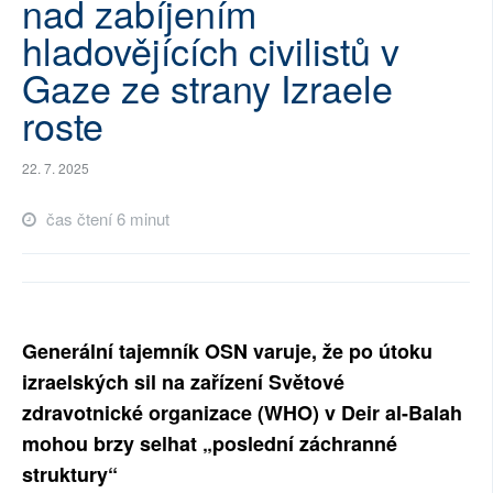
nad zabíjením
SOCIÁLNÍ SÍTĚ
hladovějících civilistů v
Gaze ze strany Izraele
RUBRIKY
roste
PLNÁ VERZE STRÁNEK
22. 7. 2025
čas čtení 6 minut
Generální tajemník OSN varuje, že po útoku
izraelských sil na zařízení Světové
zdravotnické organizace (WHO) v Deir al-Balah
mohou brzy selhat „poslední záchranné
struktury“