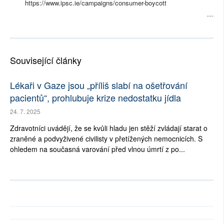
https://www.ipsc.ie/campaigns/consumer-boycott
Související články
Lékaři v Gaze jsou „příliš slabí na ošetřování
pacientů“, prohlubuje krize nedostatku jídla
24. 7. 2025
Zdravotníci uvádějí, že se kvůli hladu jen stěží zvládají starat o
zraněné a podvyživené civilisty v přetížených nemocnicích. S
ohledem na současná varování před vlnou úmrtí z po...