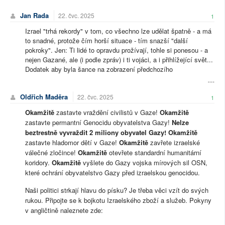
Jan Rada
22. čvc. 2025
1
Izrael "trhá rekordy" v tom, co všechno lze udělat špatně - a má
to snadné, protože čím horší situace - tím snazší "další
pokroky". Jen: Ti lidé to opravdu prožívají, tohle si ponesou - a
nejen Gazané, ale (i podle zpráv) i ti vojáci, a i přihlížející svět...
Dodatek aby byla šance na zobrazení předchozího
Oldřich Maděra
22. čvc. 2025
1
Okamžitě
zastavte vraždění civilistů v Gaze!
Okamžitě
zastavte permantní Genocidu obyvatelstva Gazy!
Nelze
beztrestně vyvraždit 2 miliony obyvatel Gazy!
Okamžitě
zastavte hladomor dětí v Gaze!
Okamžitě
zavřete izraelské
válečné zločince!
Okamžitě
otevřete standardní humanitární
koridory.
Okamžitě
vyšlete do Gazy vojska mírových sil OSN,
které ochrání obyvatelstvo Gazy před izraelskou genocidou.
Naši politici strkají hlavu do písku? Je třeba věci vzít do svých
rukou. Připojte se k bojkotu Izraelského zboží a služeb. Pokyny
v angličtině naleznete zde: