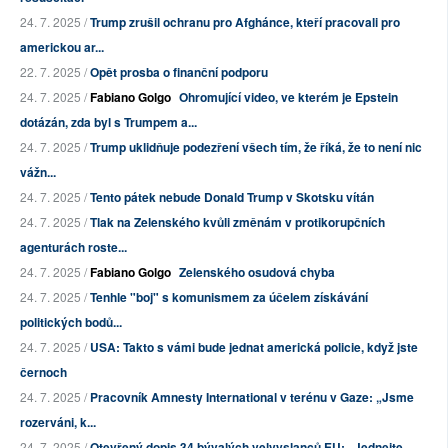
24. 7. 2025 /
Trump zrušil ochranu pro Afghánce, kteří pracovali pro
americkou ar...
22. 7. 2025 /
Opět prosba o finanční podporu
24. 7. 2025 /
Fabiano Golgo
Ohromující video, ve kterém je Epstein
dotázán, zda byl s Trumpem a...
24. 7. 2025 /
Trump uklidňuje podezření všech tím, že říká, že to není nic
vážn...
24. 7. 2025 /
Tento pátek nebude Donald Trump v Skotsku vítán
24. 7. 2025 /
Tlak na Zelenského kvůli změnám v protikorupčních
agenturách roste...
24. 7. 2025 /
Fabiano Golgo
Zelenského osudová chyba
24. 7. 2025 /
Tenhle "boj" s komunismem za účelem získávání
politických bodů...
24. 7. 2025 /
USA: Takto s vámi bude jednat americká policie, když jste
černoch
24. 7. 2025 /
Pracovník Amnesty International v terénu v Gaze: „Jsme
rozerváni, k...
24. 7. 2025 /
Otevřený dopis 34 bývalých velvyslanců EU: „Jednejte