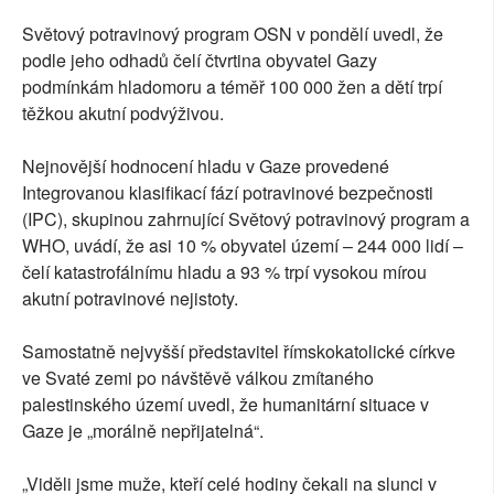
Světový potravinový program OSN v pondělí uvedl, že
podle jeho odhadů čelí čtvrtina obyvatel Gazy
podmínkám hladomoru a téměř 100 000 žen a dětí trpí
těžkou akutní podvýživou.
Nejnovější hodnocení hladu v Gaze provedené
Integrovanou klasifikací fází potravinové bezpečnosti
(IPC), skupinou zahrnující Světový potravinový program a
WHO, uvádí, že asi 10 % obyvatel území – 244 000 lidí –
čelí katastrofálnímu hladu a 93 % trpí vysokou mírou
akutní potravinové nejistoty.
Samostatně nejvyšší představitel římskokatolické církve
ve Svaté zemi po návštěvě válkou zmítaného
palestinského území uvedl, že humanitární situace v
Gaze je „morálně nepřijatelná“.
„Viděli jsme muže, kteří celé hodiny čekali na slunci v