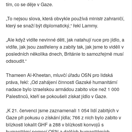
tím, co se děje v Gaze.
„To nejsou slova, která obvykle používá ministr zahraničí,
který se snaží být diplomatický,“ řekl Lammy.
„Ale když vidíte nevinné děti, jak natahují ruce pro jídlo, a
vidíte, jak jsou zastřeleny a zabity tak, jak jsme to viděli v
posledních několika dnech, Británie to samozřejmě musí
odsoudit.“
Thameen Al-Kheetan, mluvčí úřadu OSN pro lidská
práva, řekl: „Od zahájení činnosti Gazské humanitární
nadace bylo izraelskou armádou zabito více než 1 000
Palestinců, kteří se pokoušeli získat jídlo v Gaze.
„K 21. červenci jsme zaznamenali 1 054 lidí zabitých v
Gaze při pokusu o získání jídla; 766 z nich bylo zabito v
blízkosti lokalit GHF a 288 v blízkosti konvojů s
humanitární pomocí OSN a dalších humanitárních