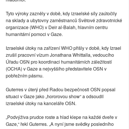
Tyto výroky zazněly v době, kdy izraelské síly zaútočily
na sklady a ubytovny zaměstnanců Světové zdravotnické
organizace (WHO) v Deir al-Balah, hlavním centru
humanitární pomoci v Gaze.
Izraelské útoky na zařízení WHO přišly v době, kdy Izrael
zrušil pracovní vízum Jonathana Whittalla, vedoucího
Úřadu OSN pro koordinaci humanitárních záležitostí
(OCHA) v Gaze a nejvyššího představitele OSN v
pobřežním pásmu.
Guterres v úterý před Radou bezpečnosti OSN popsal
situaci v Gaze jako „hororovou show“ a odsoudil
izraelské útoky na kanceláře OSN.
„Podvýživa prudce roste a hlad klepe na každé dveře v
Gaze,“ řekl Guterres. „A nyní jsme svědky posledního