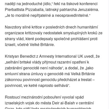
naději na jednoduché jídlo,“ řekl na tiskové konferenci
Pierbattista Pizzaballa, latinský patriarcha Jeruzaléma.
„Je to morálně nepřijatelné a neospravedlnitelné.“
Navzdory silné kritice v posledních dnech humanitární
organizace kritizovaly nedostatek smysluplných kroků ze
strany vlád, které podepsaly společné prohlášení proti
Izraeli, včetně Velké Británie.
Kristyan Benedict z Amnesty International UK uvedl, že
„selhání britské vlády přijmout razantní opatření k
zabránění genocidě není náhoda“, a dodal, že „jako
smluvní strana úmluvy o genocidě má Velká Británie
zákonnou povinnost genocidu předcházet a trestat –
povinnost, ve ketré naprosto selhává“.
Rostoucí mezinárodní pobouření vyvolal vpád
izraelských vojsk do města Deir al-Balah v centrální
Gaze, kde sídlí řada mezinárodních humanitárních