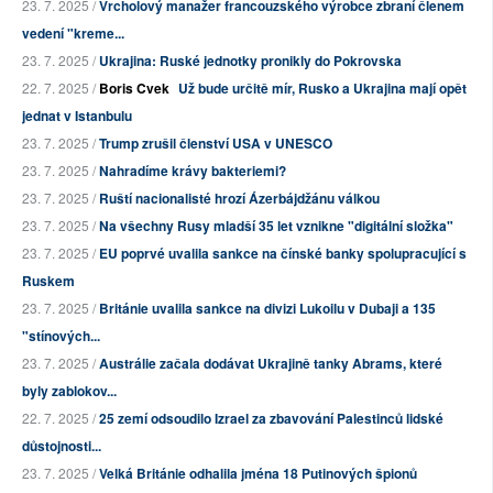
23. 7. 2025 /
Vrcholový manažer francouzského výrobce zbraní členem
vedení "kreme...
23. 7. 2025 /
Ukrajina: Ruské jednotky pronikly do Pokrovska
22. 7. 2025 /
Boris Cvek
Už bude určitě mír, Rusko a Ukrajina mají opět
jednat v Istanbulu
23. 7. 2025 /
Trump zrušil členství USA v UNESCO
23. 7. 2025 /
Nahradíme krávy bakteriemi?
23. 7. 2025 /
Ruští nacionalisté hrozí Ázerbájdžánu válkou
23. 7. 2025 /
Na všechny Rusy mladší 35 let vznikne "digitální složka"
23. 7. 2025 /
EU poprvé uvalila sankce na čínské banky spolupracující s
Ruskem
23. 7. 2025 /
Británie uvalila sankce na divizi Lukoilu v Dubaji a 135
"stínových...
23. 7. 2025 /
Austrálie začala dodávat Ukrajině tanky Abrams, které
byly zablokov...
22. 7. 2025 /
25 zemí odsoudilo Izrael za zbavování Palestinců lidské
důstojnosti...
23. 7. 2025 /
Velká Británie odhalila jména 18 Putinových špionů