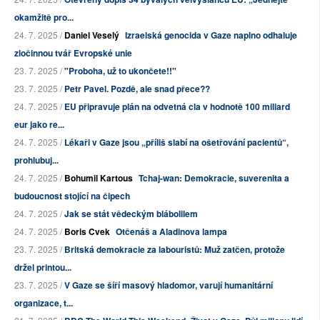
okamžitě pro...
24. 7. 2025 /
Daniel Veselý
Izraelská genocida v Gaze naplno odhaluje
zločinnou tvář Evropské unie
23. 7. 2025 /
"Proboha, už to ukončete!!"
23. 7. 2025 /
Petr Pavel. Pozdě, ale snad přece??
24. 7. 2025 /
EU připravuje plán na odvetná cla v hodnotě 100 miliard
eur jako re...
24. 7. 2025 /
Lékaři v Gaze jsou „příliš slabí na ošetřování pacientů“,
prohlubuj...
24. 7. 2025 /
Bohumil Kartous
Tchaj-wan: Demokracie, suverenita a
budoucnost stojící na čipech
24. 7. 2025 /
Jak se stát vědeckým blábolilem
24. 7. 2025 /
Boris Cvek
Otčenáš a Aladinova lampa
23. 7. 2025 /
Britská demokracie za labouristů: Muž zatčen, protože
držel printou...
23. 7. 2025 /
V Gaze se šíří masový hladomor, varují humanitární
organizace, t...