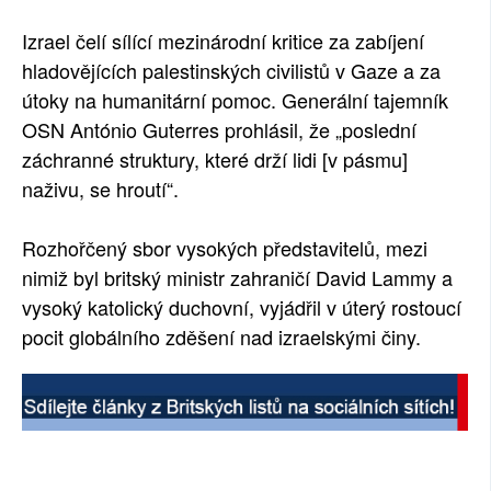
Izrael čelí sílící mezinárodní kritice za zabíjení
hladovějících palestinských civilistů v Gaze a za
útoky na humanitární pomoc. Generální tajemník
OSN António Guterres prohlásil, že „poslední
záchranné struktury, které drží lidi [v pásmu]
naživu, se hroutí“.
Rozhořčený sbor vysokých představitelů, mezi
nimiž byl britský ministr zahraničí David Lammy a
vysoký katolický duchovní, vyjádřil v úterý rostoucí
pocit globálního zděšení nad izraelskými činy.