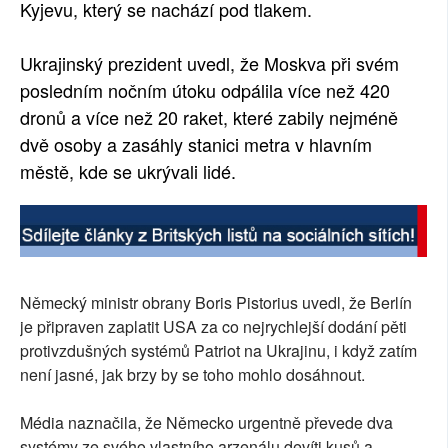
Kyjevu, který se nachází pod tlakem.
Ukrajinský prezident uvedl, že Moskva při svém
posledním nočním útoku odpálila více než 420
dronů a více než 20 raket, které zabily nejméně
dvě osoby a zasáhly stanici metra v hlavním
městě, kde se ukrývali lidé.
Německý ministr obrany Boris Pistorius uvedl, že Berlín
je připraven zaplatit USA za co nejrychlejší dodání pěti
protivzdušných systémů Patriot na Ukrajinu, i když zatím
není jasné, jak brzy by se toho mohlo dosáhnout.
Média naznačila, že Německo urgentně převede dva
systémy ze svého vlastního arzenálu devíti kusů a