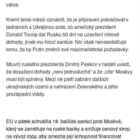
válce.
Kreml tento měsíc oznámil, že je připraven pokračovat v
jednáních s Ukrajinou poté, co americký prezident
Donald Trump dal Rusku 50 dní na uzavření mírové
dohody, jinak mu hrozí sankce. Nic však nenasvědčuje
tomu, že by Putin změnil své maximalistické požadavky.
Mluvčí ruského prezidenta Dmitrij Peskov v neděli uvedl,
že dosažení dohody „není jednoduché“ a že „cíle“ Moskvy
musí být splněny. Mezi ně patří zabrání dalších
ukrajinských území a nahrazení Zelenského a jeho
prozápadní vlády.
EU v pátek schválila 18. balíček sankcí proti Moskvě,
který se zaměřuje na ruské banky a snižuje cenový strop
na vývoz ropy, aby omezila její schopnost financovat