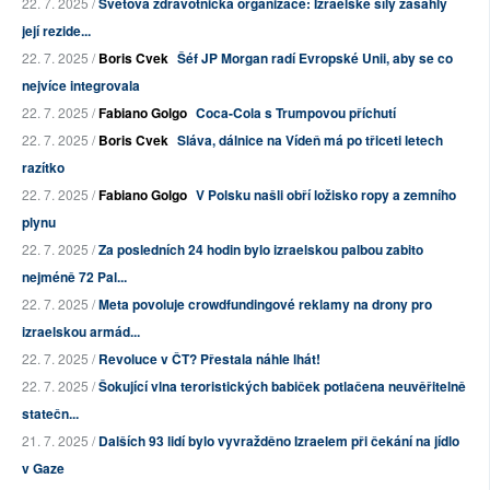
22. 7. 2025 /
Světová zdravotnická organizace: Izraelské síly zasáhly
její rezide...
22. 7. 2025 /
Boris Cvek
Šéf JP Morgan radí Evropské Unii, aby se co
nejvíce integrovala
22. 7. 2025 /
Fabiano Golgo
Coca-Cola s Trumpovou příchutí
22. 7. 2025 /
Boris Cvek
Sláva, dálnice na Vídeň má po třiceti letech
razítko
22. 7. 2025 /
Fabiano Golgo
V Polsku našli obří ložisko ropy a zemního
plynu
22. 7. 2025 /
Za posledních 24 hodin bylo izraelskou palbou zabito
nejméně 72 Pal...
22. 7. 2025 /
Meta povoluje crowdfundingové reklamy na drony pro
izraelskou armád...
22. 7. 2025 /
Revoluce v ČT? Přestala náhle lhát!
22. 7. 2025 /
Šokující vlna teroristických babiček potlačena neuvěřitelně
statečn...
21. 7. 2025 /
Dalších 93 lidí bylo vyvražděno Izraelem při čekání na jídlo
v Gaze