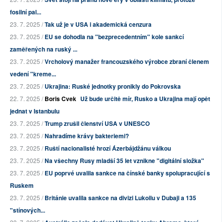
fosilní pal...
23. 7. 2025 /
Tak už je v USA i akademická cenzura
23. 7. 2025 /
EU se dohodla na "bezprecedentním" kole sankcí
zaměřených na ruský ...
23. 7. 2025 /
Vrcholový manažer francouzského výrobce zbraní členem
vedení "kreme...
23. 7. 2025 /
Ukrajina: Ruské jednotky pronikly do Pokrovska
22. 7. 2025 /
Boris Cvek
Už bude určitě mír, Rusko a Ukrajina mají opět
jednat v Istanbulu
23. 7. 2025 /
Trump zrušil členství USA v UNESCO
23. 7. 2025 /
Nahradíme krávy bakteriemi?
23. 7. 2025 /
Ruští nacionalisté hrozí Ázerbájdžánu válkou
23. 7. 2025 /
Na všechny Rusy mladší 35 let vznikne "digitální složka"
23. 7. 2025 /
EU poprvé uvalila sankce na čínské banky spolupracující s
Ruskem
23. 7. 2025 /
Británie uvalila sankce na divizi Lukoilu v Dubaji a 135
"stínových...