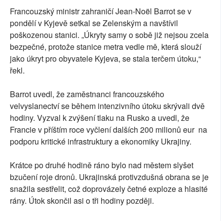
Francouzský ministr zahraničí Jean-Noël Barrot se v
pondělí v Kyjevě setkal se Zelenským a navštívil
poškozenou stanici. „Úkryty samy o sobě již nejsou zcela
bezpečné, protože stanice metra vedle mě, která slouží
jako úkryt pro obyvatele Kyjeva, se stala terčem útoku,“
řekl.
Barrot uvedl, že zaměstnanci francouzského
velvyslanectví se během intenzivního útoku skrývali dvě
hodiny. Vyzval k zvýšení tlaku na Rusko a uvedl, že
Francie v příštím roce vyčlení dalších 200 milionů eur na
podporu kritické infrastruktury a ekonomiky Ukrajiny.
Krátce po druhé hodině ráno bylo nad městem slyšet
bzučení roje dronů. Ukrajinská protivzdušná obrana se je
snažila sestřelit, což doprovázely četné exploze a hlasité
rány. Útok skončil asi o tři hodiny později.