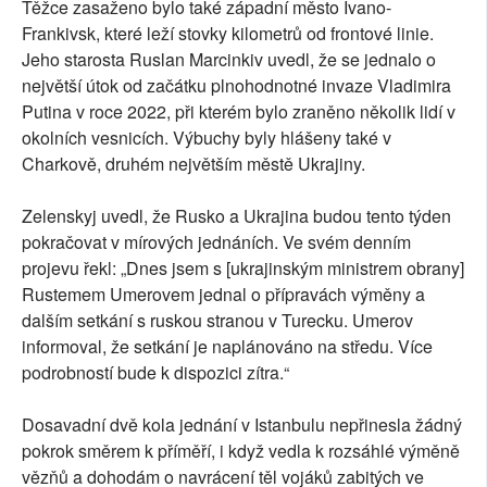
Těžce zasaženo bylo také západní město Ivano-
Frankivsk, které leží stovky kilometrů od frontové linie.
Jeho starosta Ruslan Marcinkiv uvedl, že se jednalo o
největší útok od začátku plnohodnotné invaze Vladimira
Putina v roce 2022, při kterém bylo zraněno několik lidí v
okolních vesnicích. Výbuchy byly hlášeny také v
Charkově, druhém největším městě Ukrajiny.
Zelenskyj uvedl, že Rusko a Ukrajina budou tento týden
pokračovat v mírových jednáních. Ve svém denním
projevu řekl: „Dnes jsem s [ukrajinským ministrem obrany]
Rustemem Umerovem jednal o přípravách výměny a
dalším setkání s ruskou stranou v Turecku. Umerov
informoval, že setkání je naplánováno na středu. Více
podrobností bude k dispozici zítra.“
Dosavadní dvě kola jednání v Istanbulu nepřinesla žádný
pokrok směrem k příměří, i když vedla k rozsáhlé výměně
vězňů a dohodám o navrácení těl vojáků zabitých ve