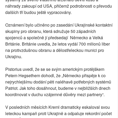
náhrady zakoupí od USA, přičemž podrobnosti o převodu
dalších tří budou ještě vypracovány.
Oznámení bylo učiněno po zasedání Ukrajinské kontaktní
skupiny pro obranu, která sdružuje 50 západních
spojenců a společně jí předsedají Německo a Velká
Británie. Británie uvedla, že letos vydáí 700 milionů liber
na protivzdušnou obranu a dělostřeleckou munici pro
Ukrajinu.
Pistorius uvedl, že se se svým americkým protějškem
Petem Hegsethem dohodl, že „Německo přispěje k co
nejrychlejšímu dodání pěti naléhavě potřebných systémů
Patriot. Jak toho dosáhnout, budeme v nejbližších dnech
koordinovat v duchu vzájemné důvěry mezi partnery“.
V posledních měsících Kreml dramaticky eskaloval svou
leteckou kampaň proti Ukrajině a odpaluje rekordní počet