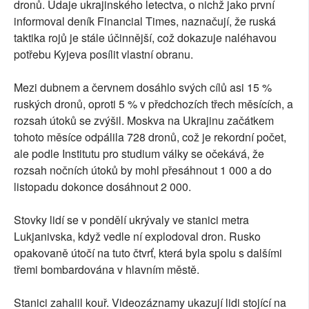
dronů. Údaje ukrajinského letectva, o nichž jako první
informoval deník Financial Times, naznačují, že ruská
taktika rojů je stále účinnější, což dokazuje naléhavou
potřebu Kyjeva posílit vlastní obranu.
Mezi dubnem a červnem dosáhlo svých cílů asi 15 %
ruských dronů, oproti 5 % v předchozích třech měsících, a
rozsah útoků se zvýšil. Moskva na Ukrajinu začátkem
tohoto měsíce odpálila 728 dronů, což je rekordní počet,
ale podle Institutu pro studium války se očekává, že
rozsah nočních útoků by mohl přesáhnout 1 000 a do
listopadu dokonce dosáhnout 2 000.
Stovky lidí se v pondělí ukrývaly ve stanici metra
Lukjanivska, když vedle ní explodoval dron. Rusko
opakovaně útočí na tuto čtvrť, která byla spolu s dalšími
třemi bombardována v hlavním městě.
Stanici zahalil kouř. Videozáznamy ukazují lidi stojící na