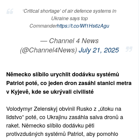
SOCIÁLNÍ SÍTĚ
‘Critical shortage’ of air defence systems in
Ukraine says top
RUBRIKY
Commander
https://t.co/Wf1Hs6zAgu
PLNÁ VERZE STRÁNEK
— Channel 4 News
(@Channel4News)
July 21, 2025
Německo slíbilo urychlit dodávku systémů
Patriot poté, co jeden dron zasáhl stanici metra
v Kyjevě, kde se ukrývali civilisté
Volodymyr Zelenskyj obvinil Rusko z „útoku na
lidstvo“ poté, co Ukrajinu zasáhla salva dronů a
raket. Německo slíbilo dodávku pěti
protivzdušných systémů Patriot, aby pomohlo