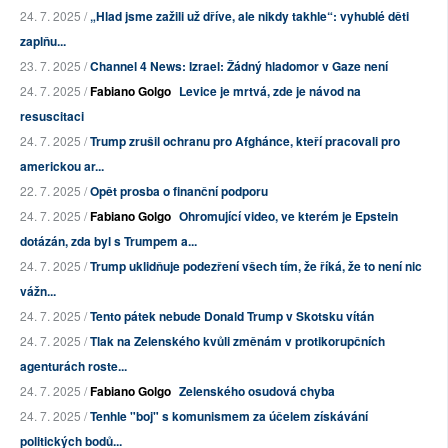
24. 7. 2025 /
„Hlad jsme zažili už dříve, ale nikdy takhle“: vyhublé děti
zaplňu...
23. 7. 2025 /
Channel 4 News: Izrael: Žádný hladomor v Gaze není
24. 7. 2025 /
Fabiano Golgo
Levice je mrtvá, zde je návod na
resuscitaci
24. 7. 2025 /
Trump zrušil ochranu pro Afghánce, kteří pracovali pro
americkou ar...
22. 7. 2025 /
Opět prosba o finanční podporu
24. 7. 2025 /
Fabiano Golgo
Ohromující video, ve kterém je Epstein
dotázán, zda byl s Trumpem a...
24. 7. 2025 /
Trump uklidňuje podezření všech tím, že říká, že to není nic
vážn...
24. 7. 2025 /
Tento pátek nebude Donald Trump v Skotsku vítán
24. 7. 2025 /
Tlak na Zelenského kvůli změnám v protikorupčních
agenturách roste...
24. 7. 2025 /
Fabiano Golgo
Zelenského osudová chyba
24. 7. 2025 /
Tenhle "boj" s komunismem za účelem získávání
politických bodů...