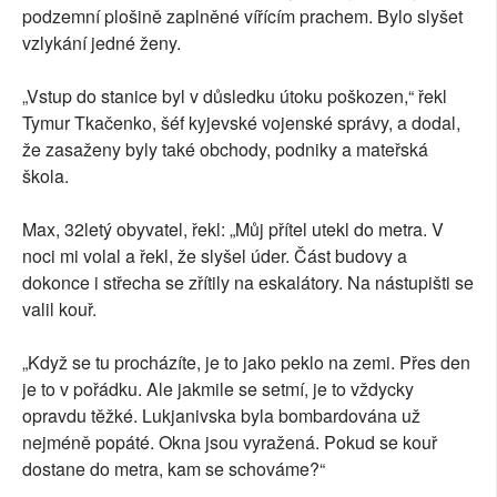
podzemní plošině zaplněné vířícím prachem. Bylo slyšet
vzlykání jedné ženy.
„Vstup do stanice byl v důsledku útoku poškozen,“ řekl
Tymur Tkačenko, šéf kyjevské vojenské správy, a dodal,
že zasaženy byly také obchody, podniky a mateřská
škola.
Max, 32letý obyvatel, řekl: „Můj přítel utekl do metra. V
noci mi volal a řekl, že slyšel úder. Část budovy a
dokonce i střecha se zřítily na eskalátory. Na nástupišti se
valil kouř.
„Když se tu procházíte, je to jako peklo na zemi. Přes den
je to v pořádku. Ale jakmile se setmí, je to vždycky
opravdu těžké. Lukjanivska byla bombardována už
nejméně popáté. Okna jsou vyražená. Pokud se kouř
dostane do metra, kam se schováme?“