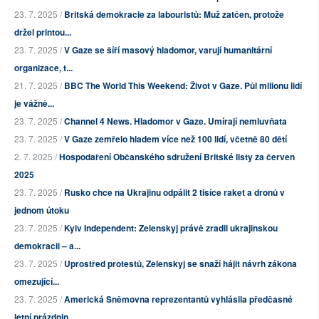
23. 7. 2025 /
Britská demokracie za labouristů: Muž zatčen, protože
držel printou...
23. 7. 2025 /
V Gaze se šíří masový hladomor, varují humanitární
organizace, t...
21. 7. 2025 /
BBC The World This Weekend: Život v Gaze. Půl milionu lidí
je vážně...
23. 7. 2025 /
Channel 4 News. Hladomor v Gaze. Umírají nemluvňata
23. 7. 2025 /
V Gaze zemřelo hladem více než 100 lidí, včetně 80 dětí
2. 7. 2025 /
Hospodaření Občanského sdružení Britské listy za červen
2025
23. 7. 2025 /
Rusko chce na Ukrajinu odpálit 2 tisíce raket a dronů v
jednom útoku
23. 7. 2025 /
Kyiv Independent: Zelenskyj právě zradil ukrajinskou
demokracii – a...
23. 7. 2025 /
Uprostřed protestů, Zelenskyj se snaží hájit návrh zákona
omezující...
23. 7. 2025 /
Americká Sněmovna reprezentantů vyhlásila předčasné
letní prázdnin...