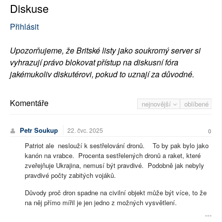
Diskuse
Přihlásit
Upozorňujeme, že Britské listy jako soukromý server si
vyhrazují právo blokovat přístup na diskusní fóra
jakémukoliv diskutérovi, pokud to uznají za důvodné.
Komentáře
nejnovější
oblíbené
Petr Soukup
22. čvc. 2025
0
Patriot ale neslouží k sestřelování dronů. To by pak bylo jako
kanón na vrabce. Procenta sestřelených dronů a raket, které
zveřejňuje Ukrajina, nemusí být pravdivé. Podobně jak nebyly
pravdivé počty zabitých vojáků.
Důvody proč dron spadne na civilní objekt může být více, to že
na něj přímo mířil je jen jedno z možných vysvětlení.