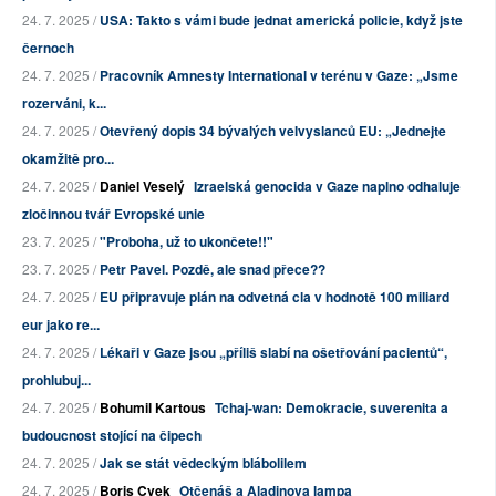
24. 7. 2025 /
USA: Takto s vámi bude jednat americká policie, když jste
černoch
24. 7. 2025 /
Pracovník Amnesty International v terénu v Gaze: „Jsme
rozerváni, k...
24. 7. 2025 /
Otevřený dopis 34 bývalých velvyslanců EU: „Jednejte
okamžitě pro...
24. 7. 2025 /
Daniel Veselý
Izraelská genocida v Gaze naplno odhaluje
zločinnou tvář Evropské unie
23. 7. 2025 /
"Proboha, už to ukončete!!"
23. 7. 2025 /
Petr Pavel. Pozdě, ale snad přece??
24. 7. 2025 /
EU připravuje plán na odvetná cla v hodnotě 100 miliard
eur jako re...
24. 7. 2025 /
Lékaři v Gaze jsou „příliš slabí na ošetřování pacientů“,
prohlubuj...
24. 7. 2025 /
Bohumil Kartous
Tchaj-wan: Demokracie, suverenita a
budoucnost stojící na čipech
24. 7. 2025 /
Jak se stát vědeckým blábolilem
24. 7. 2025 /
Boris Cvek
Otčenáš a Aladinova lampa