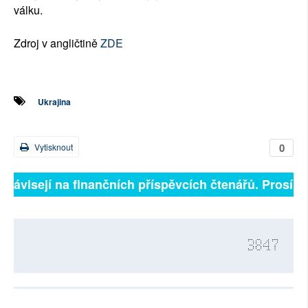
válku.
Zdroj v angličtině
ZDE
Ukrajina
0
Vytisknout
 závisejí na finančních příspěvcích čtenářů. Prosíme, 
3847