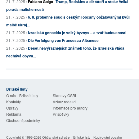
21. 7. 2025 /
Fabiano Golgo
Trump, Redskins a diktátoři u stolu: Velká
porada malicherností
21. 7. 2025 /
6. 8. proběhne soud s českými občany obžalovanými kvůli
malbě ukraj...
21. 7. 2025 /
Izraelská genocida je velký byznys – a tvář budoucnosti
21. 7. 2025 /
Die Verfolgung von Francesca Albanese
21. 7. 2025 /
Deset nejvýraznějších známek toho, že izraelská vláda
nechává obyva...
Britské listy
O nás - Britské listy
Stanovy OSBL
Kontakty
Vzkaz redakci
Opravy
Informace pro autory
Reklama
Příspěvky
Obchodní podmínky
Copyright © 1996-2026
Občanské sdružení Britské listy
| Kopírování obsahu