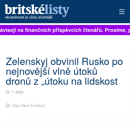
ávisejí na finančních příspěvcích čtenářů. Prosíme, př
PŘIHLÁSIT
AKTUÁLNÍ VYDÁNÍ
ARCHIV
Zelenskyj obvinil Rusko po
nejnovější vlně útoků
ROZHOVORY
dronů z „útoku na lidskost
TÉMATA
22. 7. 2025
NEJČTENĚJŠÍ ZA 7 DNÍ
čas čtení 6 minut
AUTOŘI
PŘÍSPĚVKY NA PROVOZ