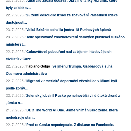
23. 7. 2025 /
Austrálie začala dodávat Ukrajině tanky Abrams, které
byly zablokov...
22. 7. 2025 /
25 zemí odsoudilo Izrael za zbavování Palestinců lidské
důstojnosti...
23. 7. 2025 /
Velká Británie odhalila jména 18 Putinových špionů
23. 7. 2025 /
Tolik opěvované znovuotevření datových publikací ruského
ministerst...
22. 7. 2025 /
Celosvětové pobouření nad zabíjením hladovějících
civilistů v Gaze...
22. 7. 2025 /
Fabiano Golgo
Ve jménu Trumpa: Gabbardová stíhá
Obamovu administrativu
22. 7. 2025 /
Migranti v americké deportační věznici Ice v Miami byli
podle zpráv...
22. 7. 2025 /
Zelenskyj obvinil Rusko po nejnovější vlně útoků dronů z
„útoku n...
21. 7. 2025 /
BBC The World At One: Jsme vnímáni jako země, která
nedodržuje stan...
22. 7. 2025 /
Proč to Česko nepodepsalo. Z diskuse na Facebooku