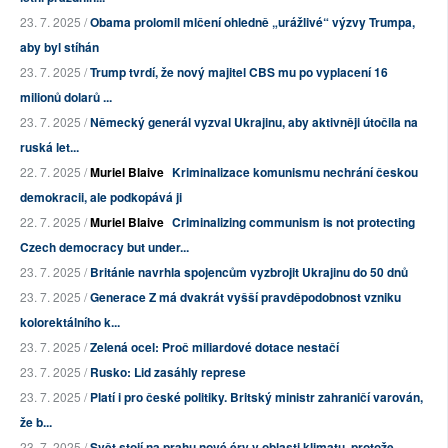
23. 7. 2025 /
Obama prolomil mlčení ohledně „urážlivé“ výzvy Trumpa,
aby byl stíhán
23. 7. 2025 /
Trump tvrdí, že nový majitel CBS mu po vyplacení 16
milionů dolarů ...
23. 7. 2025 /
Německý generál vyzval Ukrajinu, aby aktivněji útočila na
ruská let...
22. 7. 2025 /
Muriel Blaive
Kriminalizace komunismu nechrání českou
demokracii, ale podkopává ji
22. 7. 2025 /
Muriel Blaive
Criminalizing communism is not protecting
Czech democracy but under...
23. 7. 2025 /
Británie navrhla spojencům vyzbrojit Ukrajinu do 50 dnů
23. 7. 2025 /
Generace Z má dvakrát vyšší pravděpodobnost vzniku
kolorektálního k...
23. 7. 2025 /
Zelená ocel: Proč miliardové dotace nestačí
23. 7. 2025 /
Rusko: Lid zasáhly represe
23. 7. 2025 /
Platí i pro české politiky. Britský ministr zahraničí varován,
že b...
23. 7. 2025 /
Svět stojí na prahu nové éry v oblasti klimatu, protože