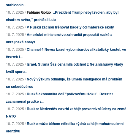
stablecoin...
18. 7. 2025 /
Fabiano Golgo
„Prezident Trump nebyl zvolen, aby byl
císařem světa,“ prohlásil Lula
18. 7. 2025 /
V Rusku začnou trénovat kadety od mateřské školy
18. 7. 2025 /
Americké ministerstvo zahraničí propouští ruské a
ukrajinské analyt...
18. 7. 2025 /
Channel 4 News: Izrael vybombardoval katolický kostel, ve
čtvrtek I...
18. 7. 2025 /
Izrael: Strana Šas oznámila odchod z Netanjahuovy vlády
kvůli sporu...
18. 7. 2025 /
Nový výzkum odhaluje, že umělá inteligence má problém
se sebedůvěrou
18. 7. 2025 /
Ruská ekonomika čelí "palivovému šoku": Rosstat
zaznamenal prudké z...
18. 7. 2025 /
Rusko: Medveděv navrhl zahájit preventivní údery na země
NATO
18. 7. 2025 /
Rusko může během několika týdnů zahájit mohutnou letní
ofenzívu