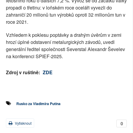
letošního roku o dalších 7,2 %. Vývoz se od začátku války
propadl o třetinu: v loňském roce oceláři vyvezli do
zahraničí 20 milionů tun výrobků oproti 32 milionům tun v
roce 2021.
Vzhledem k poklesu poptávky a drahým úvěrům v zemi
hrozí úplné odstavení metalurgických závodů, uvedl
generální ředitel společnosti Severstal Alexandr Ševelev
na konferenci SPIEF-2025.
Zdroj v ruštině:
ZDE
Rusko za Vladimíra Putina
0
Vytisknout