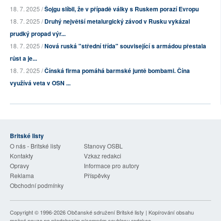
18. 7. 2025 /
Šojgu slíbil, že v případě války s Ruskem porazí Evropu
18. 7. 2025 /
Druhý největší metalurgický závod v Rusku vykázal
prudký propad výr...
18. 7. 2025 /
Nová ruská "střední třída" související s armádou přestala
růst a je...
18. 7. 2025 /
Čínská firma pomáhá barmské juntě bombami. Čína
využívá veta v OSN ...
Britské listy
O nás - Britské listy
Stanovy OSBL
Kontakty
Vzkaz redakci
Opravy
Informace pro autory
Reklama
Příspěvky
Obchodní podmínky
Copyright © 1996-2026
Občanské sdružení Britské listy
| Kopírování obsahu
možné pouze po předchozím písemném souhlasu redakce.