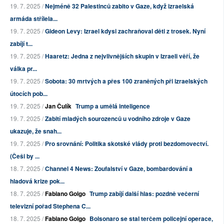
19. 7. 2025 /
Nejméně 32 Palestinců zabito v Gaze, když izraelská
armáda střílela...
19. 7. 2025 /
Gideon Levy: Izrael kdysi zachraňoval děti z trosek. Nyní
zabíjí t...
19. 7. 2025 /
Haaretz: Jedna z nejvlivnějších skupin v Izraeli věří, že
válka pr...
19. 7. 2025 /
Sobota: 30 mrtvých a přes 100 zraněných při izraelských
útocích pob...
19. 7. 2025 /
Jan Čulík
Trump a umělá inteligence
19. 7. 2025 /
Zabití mladých sourozenců u vodního zdroje v Gaze
ukazuje, že snah...
19. 7. 2025 /
Pro srovnání: Politika skotské vlády proti bezdomovectví.
(Češi by ...
18. 7. 2025 /
Channel 4 News: Zoufalství v Gaze, bombardování a
hladová krize pok...
18. 7. 2025 /
Fabiano Golgo
Trump zabíjí další hlas: pozdně večerní
televizní pořad Stephena C...
18. 7. 2025 /
Fabiano Golgo
Bolsonaro se stal terčem policejní operace,