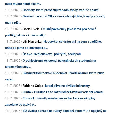
bude muset nosit elektr...
18. 7. 2025 /
Hodnoty, které prosazují západní vlády, včetně české
18. 7. 2025 /
Bezdomovcem v ČR se dnes stávají i lidé, kteří pracovali,
mají vzdě...
18. 7. 2025 /
Boris Cvek
Emisní povolenky jako téma pro české
politiky, jak ve skutečnosti p...
18. 7. 2025 /
Jiří Hlavenka
Nedotýkej se drátu ani na zem spadlého,
aneb co jsme se dozvěděli s...
18. 7. 2025 /
Česko: Svatouškové, pokrytci, sociopati
18. 7. 2025 /
O schizofrenní existenci palestinských studentů na
izraelských univ...
18. 7. 2025 /
Slavní britští rockoví hudebníci utvořili alianci, která bude
veřej...
18. 7. 2025 /
Fabiano Golgo
Izrael plive na civilizační normy
18. 7. 2025 /
Junta v Burkině Faso rozpustí nezávislou volební komisi
18. 7. 2025 /
Europol oznámil porážku ruské hackerské skupiny
zapojené do útoků p...
18. 7. 2025 /
EU uvalila sankce na ruský platební systém A7 spojený se