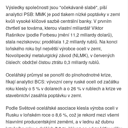
Výsledky společnosti jsou "očekávaně slabé", píší
analytici PSB: MMK je pod tlakem nízké poptávky v zemi
kvůli vysoké klíčové sazbě centrální banky. V prvním
čtvrtletí se továrna, kterou vlastní miliardář Viktor
Rašnikov (podle Forbesu jmění 11,2 miliardy dolarů),
stala neziskovou: prodělala 1,2 miliardy rublů. Na konci
loňského roku byl největší výrobce oceli v zemi,
Novolipecký metalurgický závod (NLMK), v červených
číslech: obdržel čistou ztrátu 0,3 miliardy rublů.
Ocelářský průmysl se ponořil do plnohodnotné krize,
říkají analytici BCS: vývozní ceny ruské oceli od začátku
roku klesly o 5 % v dolarech a o 26 % v rublech a krize ve
stavebnictví zasáhla poptávku v zemi.
Podle Světové ocelářské asociace klesla výroba oceli v
Rusku v loňském roce o 8,6 %, což je rekord mezi všemi
hlavními producentskými zeměmi, a v lednu až dubnu