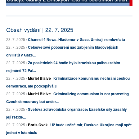
Obsah vydání | 22. 7. 2025
23. 7. 2025 /
Channel 4 News. Hladomor v Gaze. Umírají nemluvňata
22. 7. 2025 /
Celosvětové pobouření nad zabíjením hladovějících
civilistů v Gaze...
22. 7. 2025 /
Za posledních 24 hodin bylo izraelskou palbou zabito
nejméně 72 Pal...
22. 7. 2025 /
Muriel Blaive
Kriminalizace komunismu nechrání českou
demokracii, ale podkopává ji
22. 7. 2025 /
Muriel Blaive
Criminalizing communism is not protecting
Czech democracy but under...
22. 7. 2025 /
Světová zdravotnická organizace: Izraelské síly zasáhly
její rezide...
22. 7. 2025 /
Boris Cvek
Už bude určitě mír, Rusko a Ukrajina mají opět
jednat v Istanbulu