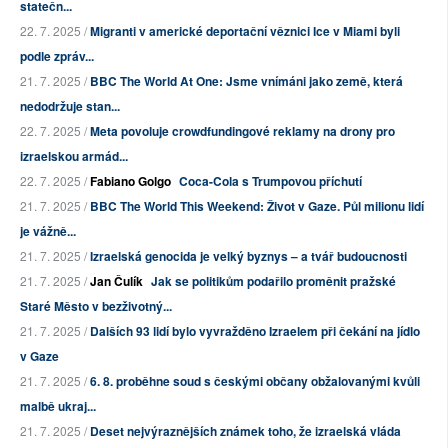
statečn...
22. 7. 2025 /
Migranti v americké deportační věznici Ice v Miami byli
podle zpráv...
21. 7. 2025 /
BBC The World At One: Jsme vnímáni jako země, která
nedodržuje stan...
22. 7. 2025 /
Meta povoluje crowdfundingové reklamy na drony pro
izraelskou armád...
22. 7. 2025 /
Fabiano Golgo
Coca-Cola s Trumpovou příchutí
21. 7. 2025 /
BBC The World This Weekend: Život v Gaze. Půl milionu lidí
je vážně...
21. 7. 2025 /
Izraelská genocida je velký byznys – a tvář budoucnosti
21. 7. 2025 /
Jan Čulík
Jak se politikům podařilo proměnit pražské
Staré Město v bezživotný...
21. 7. 2025 /
Dalších 93 lidí bylo vyvražděno Izraelem při čekání na jídlo
v Gaze
21. 7. 2025 /
6. 8. proběhne soud s českými občany obžalovanými kvůli
malbě ukraj...
21. 7. 2025 /
Deset nejvýraznějších známek toho, že izraelská vláda