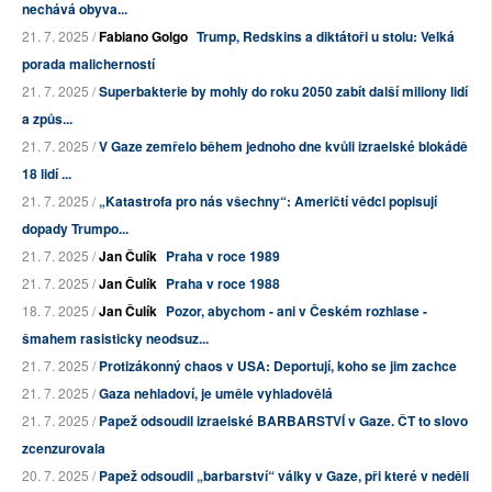
nechává obyva...
21. 7. 2025 /
Fabiano Golgo
Trump, Redskins a diktátoři u stolu: Velká
porada malicherností
21. 7. 2025 /
Superbakterie by mohly do roku 2050 zabít další miliony lidí
a způs...
21. 7. 2025 /
V Gaze zemřelo během jednoho dne kvůli izraelské blokádě
18 lidí ...
21. 7. 2025 /
„Katastrofa pro nás všechny“: Američtí vědci popisují
dopady Trumpo...
21. 7. 2025 /
Jan Čulík
Praha v roce 1989
21. 7. 2025 /
Jan Čulík
Praha v roce 1988
18. 7. 2025 /
Jan Čulík
Pozor, abychom - ani v Českém rozhlase -
šmahem rasisticky neodsuz...
21. 7. 2025 /
Protizákonný chaos v USA: Deportují, koho se jim zachce
21. 7. 2025 /
Gaza nehladoví, je uměle vyhladovělá
21. 7. 2025 /
Papež odsoudil izraelské BARBARSTVÍ v Gaze. ČT to slovo
zcenzurovala
20. 7. 2025 /
Papež odsoudil „barbarství“ války v Gaze, při které v neděli