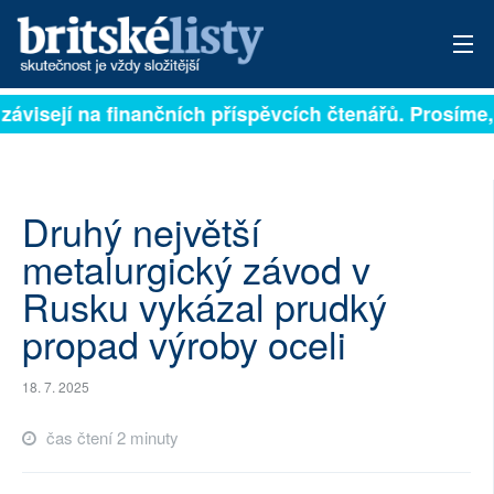
závisejí na finančních příspěvcích čtenářů. Prosíme, 
PŘIHLÁSIT
AKTUÁLNÍ VYDÁNÍ
ARCHIV
Druhý největší
metalurgický závod v
ROZHOVORY
Rusku vykázal prudký
TÉMATA
propad výroby oceli
NEJČTENĚJŠÍ ZA 7 DNÍ
18. 7. 2025
AUTOŘI
čas čtení 2 minuty
PŘÍSPĚVKY NA PROVOZ