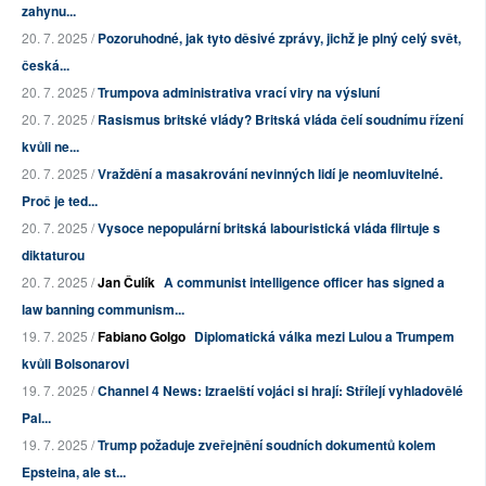
zahynu...
20. 7. 2025 /
Pozoruhodné, jak tyto děsivé zprávy, jichž je plný celý svět,
česká...
20. 7. 2025 /
Trumpova administrativa vrací viry na výsluní
20. 7. 2025 /
Rasismus britské vlády? Britská vláda čelí soudnímu řízení
kvůli ne...
20. 7. 2025 /
Vraždění a masakrování nevinných lidí je neomluvitelné.
Proč je ted...
20. 7. 2025 /
Vysoce nepopulární britská labouristická vláda flirtuje s
diktaturou
20. 7. 2025 /
Jan Čulík
A communist intelligence officer has signed a
law banning communism...
19. 7. 2025 /
Fabiano Golgo
Diplomatická válka mezi Lulou a Trumpem
kvůli Bolsonarovi
19. 7. 2025 /
Channel 4 News: Izraelští vojáci si hrají: Střílejí vyhladovělé
Pal...
19. 7. 2025 /
Trump požaduje zveřejnění soudních dokumentů kolem
Epsteina, ale st...