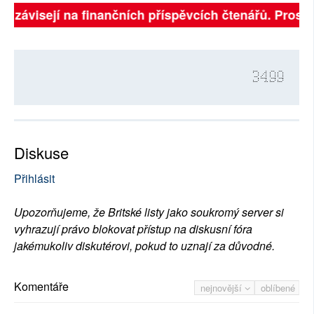
ně závisejí na finančních příspěvcích čtenářů. Prosíme
3499
Diskuse
Přihlásit
Upozorňujeme, že Britské listy jako soukromý server si
vyhrazují právo blokovat přístup na diskusní fóra
jakémukoliv diskutérovi, pokud to uznají za důvodné.
Komentáře
nejnovější
oblíbené