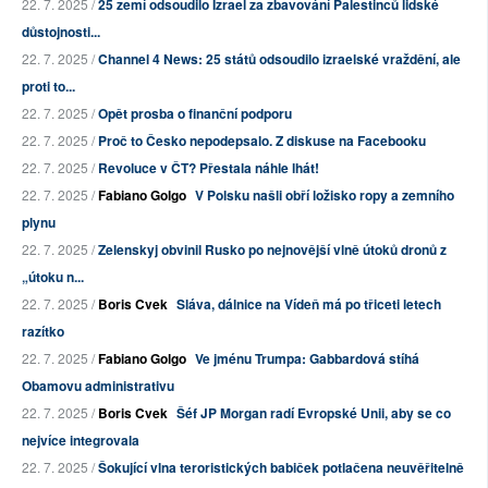
22. 7. 2025 /
25 zemí odsoudilo Izrael za zbavování Palestinců lidské
důstojnosti...
22. 7. 2025 /
Channel 4 News: 25 států odsoudilo izraelské vraždění, ale
proti to...
22. 7. 2025 /
Opět prosba o finanční podporu
22. 7. 2025 /
Proč to Česko nepodepsalo. Z diskuse na Facebooku
22. 7. 2025 /
Revoluce v ČT? Přestala náhle lhát!
22. 7. 2025 /
Fabiano Golgo
V Polsku našli obří ložisko ropy a zemního
plynu
22. 7. 2025 /
Zelenskyj obvinil Rusko po nejnovější vlně útoků dronů z
„útoku n...
22. 7. 2025 /
Boris Cvek
Sláva, dálnice na Vídeň má po třiceti letech
razítko
22. 7. 2025 /
Fabiano Golgo
Ve jménu Trumpa: Gabbardová stíhá
Obamovu administrativu
22. 7. 2025 /
Boris Cvek
Šéf JP Morgan radí Evropské Unii, aby se co
nejvíce integrovala
22. 7. 2025 /
Šokující vlna teroristických babiček potlačena neuvěřitelně