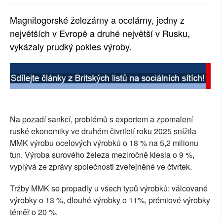
SOCIÁLNÍ SÍTĚ
Magnitogorské železárny a ocelárny, jedny z
největších v Evropě a druhé největší v Rusku,
RUBRIKY
vykázaly prudký pokles výroby.
PLNÁ VERZE STRÁNEK
Na pozadí sankcí, problémů s exportem a zpomalení
ruské ekonomiky ve druhém čtvrtletí roku 2025 snížila
MMK výrobu ocelových výrobků o 18 % na 5,2 milionu
tun. Výroba surového železa meziročně klesla o 9 %,
vyplývá ze zprávy společnosti zveřejněné ve čtvrtek.
Tržby MMK se propadly u všech typů výrobků: válcované
výrobky o 13 %, dlouhé výrobky o 11%, prémiové výrobky
téměř o 20 %.