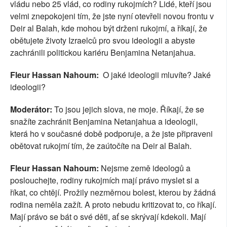
vládu nebo 25 vlád, co rodiny rukojmích? Lidé, kteří jsou
velmi znepokojeni tím, že jste nyní otevřeli novou frontu v
Deir al Balah, kde mohou být drženi rukojmí, a říkají, že
obětujete životy Izraelců pro svou ideologii a abyste
zachránili politickou kariéru Benjamina Netanjahua.
Fleur Hassan Nahoum:
O jaké ideologii mluvíte? Jaké
ideologii?
Moderátor:
To jsou jejich slova, ne moje. Říkají, že se
snažíte zachránit Benjamina Netanjahua a ideologii,
která ho v současné době podporuje, a že jste připraveni
obětovat rukojmí tím, že zaútočíte na Deir al Balah.
Fleur Hassan Nahoum:
Nejsme země ideologů a
poslouchejte, rodiny rukojmích mají právo myslet si a
říkat, co chtějí. Prožily nezměrnou bolest, kterou by žádná
rodina neměla zažít. A proto nebudu kritizovat to, co říkají.
Mají právo se bát o své děti, ať se skrývají kdekoli. Mají