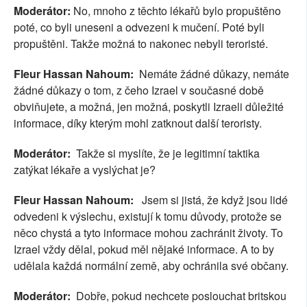
Moderátor:
No, mnoho z těchto lékařů bylo propuštěno
poté, co byli uneseni a odvezeni k mučení. Poté byli
propuštěni. Takže možná to nakonec nebyli teroristé.
Fleur Hassan Nahoum:
Nemáte žádné důkazy, nemáte
žádné důkazy o tom, z čeho Izrael v současné době
obviňujete, a možná, jen možná, poskytli Izraeli důležité
informace, díky kterým mohl zatknout další teroristy.
Moderátor:
Takže si myslíte, že je legitimní taktika
zatýkat lékaře a vyslýchat je?
Fleur Hassan Nahoum:
Jsem si jistá, že když jsou lidé
odvedeni k výslechu, existují k tomu důvody, protože se
něco chystá a tyto informace mohou zachránit životy. To
Izrael vždy dělal, pokud měl nějaké informace. A to by
udělala každá normální země, aby ochránila své občany.
Moderátor:
Dobře, pokud nechcete poslouchat britskou