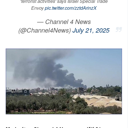
‘terrorist activities' says Israel Special Trade
Envoy
pic.twitter.com/zztdArinzX
— Channel 4 News
(@Channel4News)
July 21, 2025