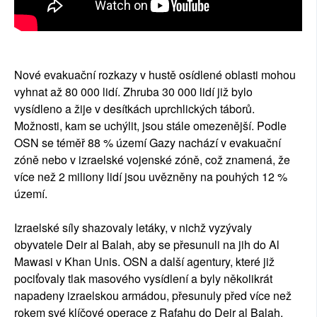
Nové evakuační rozkazy v hustě osídlené oblasti mohou
vyhnat až 80 000 lidí. Zhruba 30 000 lidí již bylo
vysídleno a žije v desítkách uprchlických táborů.
Možnosti, kam se uchýlit, jsou stále omezenější. Podle
OSN se téměř 88 % území Gazy nachází v evakuační
zóně nebo v izraelské vojenské zóně, což znamená, že
více než 2 miliony lidí jsou uvězněny na pouhých 12 %
území.
Izraelské síly shazovaly letáky, v nichž vyzývaly
obyvatele Deir al Balah, aby se přesunuli na jih do Al
Mawasi v Khan Unis. OSN a další agentury, které již
pociťovaly tlak masového vysídlení a byly několikrát
napadeny izraelskou armádou, přesunuly před více než
rokem své klíčové operace z Rafahu do Deir al Balah.