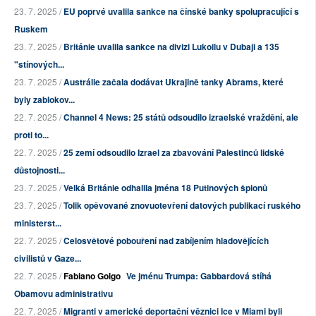
23. 7. 2025 /
EU poprvé uvalila sankce na čínské banky spolupracující s
Ruskem
23. 7. 2025 /
Británie uvalila sankce na divizi Lukoilu v Dubaji a 135
"stínových...
23. 7. 2025 /
Austrálie začala dodávat Ukrajině tanky Abrams, které
byly zablokov...
22. 7. 2025 /
Channel 4 News: 25 států odsoudilo izraelské vraždění, ale
proti to...
22. 7. 2025 /
25 zemí odsoudilo Izrael za zbavování Palestinců lidské
důstojnosti...
23. 7. 2025 /
Velká Británie odhalila jména 18 Putinových špionů
23. 7. 2025 /
Tolik opěvované znovuotevření datových publikací ruského
ministerst...
22. 7. 2025 /
Celosvětové pobouření nad zabíjením hladovějících
civilistů v Gaze...
22. 7. 2025 /
Fabiano Golgo
Ve jménu Trumpa: Gabbardová stíhá
Obamovu administrativu
22. 7. 2025 /
Migranti v americké deportační věznici Ice v Miami byli