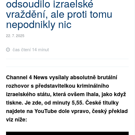
odsoudilo izraelské
SOCIÁLNÍ SÍTĚ
vraždění, ale proti tomu
nepodnikly nic
RUBRIKY
PLNÁ VERZE STRÁNEK
22. 7. 2025
čas čtení 14 minut
Channel 4 News vysílaly absolutně brutální
rozhovor s představitelkou kriminálního
izraelského státu, která ovšem lhala, jako když
tiskne. Je zde, od minuty 5,55. České titulky
najdete na YouTube dole vpravo, český překlad
viz níže: