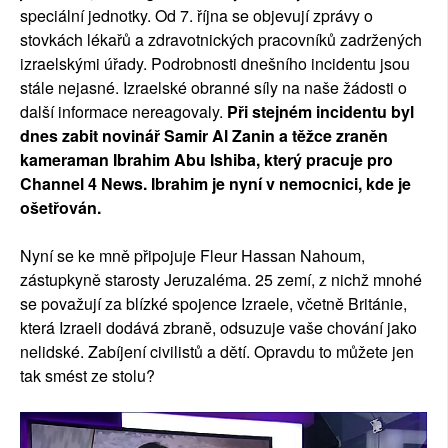
speciální jednotky. Od 7. října se objevují zprávy o
stovkách lékařů a zdravotnických pracovníků zadržených
izraelskými úřady. Podrobnosti dnešního incidentu jsou
stále nejasné. Izraelské obranné síly na naše žádosti o
další informace nereagovaly.
Při stejném incidentu byl
dnes zabit novinář Samir Al Zanin a těžce zraněn
kameraman Ibrahim Abu Ishiba, který pracuje pro
Channel 4 News. Ibrahim je nyní v nemocnici, kde je
ošetřován.
Nyní se ke mně připojuje Fleur Hassan Nahoum,
zástupkyně starosty Jeruzaléma. 25 zemí, z nichž mnohé
se považují za blízké spojence Izraele, včetně Británie,
která Izraeli dodává zbraně, odsuzuje vaše chování jako
nelidské. Zabíjení civilistů a dětí. Opravdu to můžete jen
tak smést ze stolu?