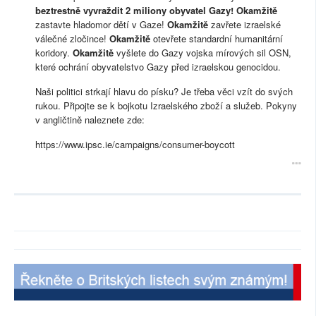
beztrestně vyvraždit 2 miliony obyvatel Gazy!
Okamžitě
zastavte hladomor dětí v Gaze!
Okamžitě
zavřete izraelské
válečné zločince!
Okamžitě
otevřete standardní humanitární
koridory.
Okamžitě
vyšlete do Gazy vojska mírových sil OSN,
které ochrání obyvatelstvo Gazy před izraelskou genocidou.
Naši politici strkají hlavu do písku? Je třeba věci vzít do svých
rukou. Připojte se k bojkotu Izraelského zboží a služeb. Pokyny
v angličtině naleznete zde:
https://www.ipsc.ie/campaigns/consumer-boycott