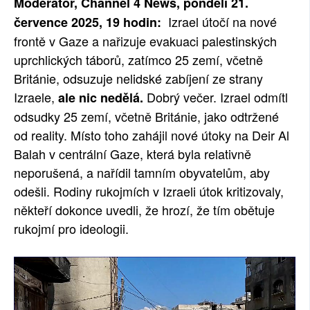
Moderátor, Channel 4 News, pondělí 21.
Izrael útočí na nové
července 2025, 19 hodin:
frontě v Gaze a nařizuje evakuaci palestinských
uprchlických táborů, zatímco 25 zemí, včetně
Británie, odsuzuje nelidské zabíjení ze strany
Izraele,
Dobrý večer. Izrael odmítl
ale nic nedělá.
odsudky 25 zemí, včetně Británie, jako odtržené
od reality. Místo toho zahájil nové útoky na Deir Al
Balah v centrální Gaze, která byla relativně
neporušená, a nařídil tamním obyvatelům, aby
odešli. Rodiny rukojmích v Izraeli útok kritizovaly,
někteří dokonce uvedli, že hrozí, že tím obětuje
rukojmí pro ideologii.