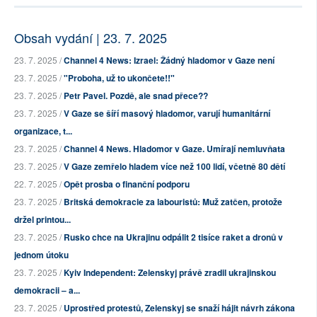
Obsah vydání | 23. 7. 2025
23. 7. 2025 /
Channel 4 News: Izrael: Žádný hladomor v Gaze není
23. 7. 2025 /
"Proboha, už to ukončete!!"
23. 7. 2025 /
Petr Pavel. Pozdě, ale snad přece??
23. 7. 2025 /
V Gaze se šíří masový hladomor, varují humanitární
organizace, t...
23. 7. 2025 /
Channel 4 News. Hladomor v Gaze. Umírají nemluvňata
23. 7. 2025 /
V Gaze zemřelo hladem více než 100 lidí, včetně 80 dětí
22. 7. 2025 /
Opět prosba o finanční podporu
23. 7. 2025 /
Britská demokracie za labouristů: Muž zatčen, protože
držel printou...
23. 7. 2025 /
Rusko chce na Ukrajinu odpálit 2 tisíce raket a dronů v
jednom útoku
23. 7. 2025 /
Kyiv Independent: Zelenskyj právě zradil ukrajinskou
demokracii – a...
23. 7. 2025 /
Uprostřed protestů, Zelenskyj se snaží hájit návrh zákona