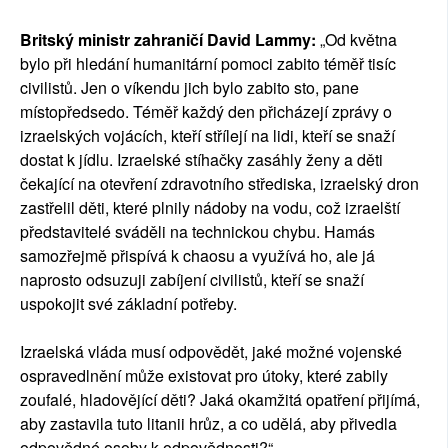
Britský ministr zahraničí David Lammy:
„Od května
bylo při hledání humanitární pomoci zabito téměř tisíc
civilistů. Jen o víkendu jich bylo zabito sto, pane
místopředsedo. Téměř každý den přicházejí zprávy o
izraelských vojácích, kteří střílejí na lidi, kteří se snaží
dostat k jídlu. Izraelské stíhačky zasáhly ženy a děti
čekající na otevření zdravotního střediska, izraelský dron
zastřelil děti, které plnily nádoby na vodu, což izraelští
představitelé sváděli na technickou chybu. Hamás
samozřejmě přispívá k chaosu a využívá ho, ale já
naprosto odsuzuji zabíjení civilistů, kteří se snaží
uspokojit své základní potřeby.
Izraelská vláda musí odpovědět, jaké možné vojenské
ospravedlnění může existovat pro útoky, které zabily
zoufalé, hladovějící děti? Jaká okamžitá opatření přijímá,
aby zastavila tuto litanii hrůz, a co udělá, aby přivedla
odpovědné osoby k odpovědnosti?“