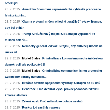
omezující...
23. 7. 2025 /
Americká Sněmovna reprezentantů vyhlásila předčasné
letní prázdnin...
23. 7. 2025 /
Obama prolomil mlčení ohledně „urážlivé“ výzvy Trumpa,
aby byl stíhán
23. 7. 2025 /
Trump tvrdí, že nový majitel CBS mu po vyplacení 16
milionů dolarů ...
23. 7. 2025 /
Německý generál vyzval Ukrajinu, aby aktivněji útočila na
ruská let...
22. 7. 2025 /
Muriel Blaive
Kriminalizace komunismu nechrání českou
demokracii, ale podkopává ji
22. 7. 2025 /
Muriel Blaive
Criminalizing communism is not protecting
Czech democracy but under...
23. 7. 2025 /
Británie navrhla spojencům vyzbrojit Ukrajinu do 50 dnů
23. 7. 2025 /
Generace Z má dvakrát vyšší pravděpodobnost vzniku
kolorektálního k...
23. 7. 2025 /
Zelená ocel: Proč miliardové dotace nestačí
23. 7. 2025 /
Rusko: Lid zasáhly represe