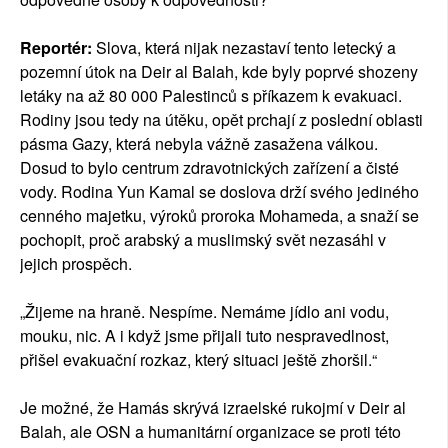
Reportér:
Slova, která nijak nezastaví tento letecký a
pozemní útok na Deir al Balah, kde byly poprvé shozeny
letáky na až 80 000 Palestinců s příkazem k evakuaci.
Rodiny jsou tedy na útěku, opět prchají z poslední oblasti
pásma Gazy, která nebyla vážně zasažena válkou.
Dosud to bylo centrum zdravotnických zařízení a čisté
vody. Rodina Yun Kamal se doslova drží svého jediného
cenného majetku, výroků proroka Mohameda, a snaží se
pochopit, proč arabský a muslimský svět nezasáhl v
jejich prospěch.
„Žijeme na hraně. Nespíme. Nemáme jídlo ani vodu,
mouku, nic. A i když jsme přijali tuto nespravedlnost,
přišel evakuační rozkaz, který situaci ještě zhoršil.“
Je možné, že Hamás skrývá izraelské rukojmí v Deir al
Balah, ale OSN a humanitární organizace se proti této