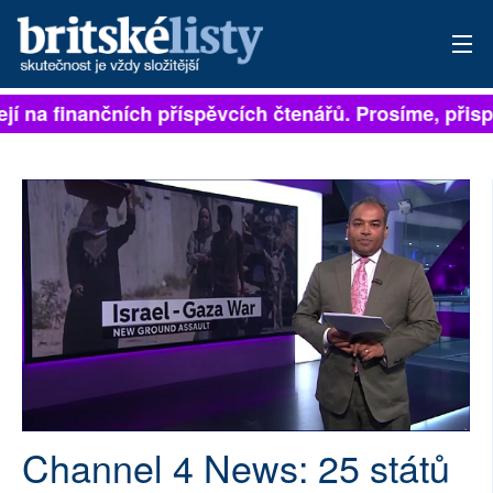
na finančních příspěvcích čtenářů. Prosíme, přispějte
PŘIHLÁSIT
AKTUÁLNÍ VYDÁNÍ
ARCHIV
ROZHOVORY
TÉMATA
NEJČTENĚJŠÍ ZA 7 DNÍ
AUTOŘI
Channel 4 News: 25 států
PŘÍSPĚVKY NA PROVOZ