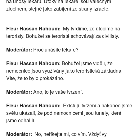
na únosy lékařů. Útoky na lékaře jsou válečným
zločinem, stejně jako zabíjení ze strany Izraele.
Fleur Hassan Nahoum:
My tvrdíme, že útočíme na
teroristy. Bohužel se teroristé schovávají za civilisty.
Moderátor:
Proč unášíte lékaře?
Fleur Hassan Nahoum:
Bohužel jsme viděli, že
nemocnice jsou využívány jako teroristická základna.
Víte, že to bylo prokázáno.
Moderátor:
Ano, to je vaše tvrzení.
Fleur Hassan Nahoum:
Existují tvrzení a nakonec jsme
světu ukázali, že pod nemocnicemi jsou tunely, které
jsme odhalili.
Moderátor:
No, neříkejte mi, co vím. Vždyť vy