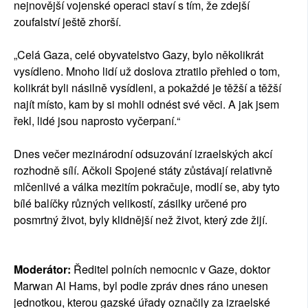
nejnovější vojenské operaci staví s tím, že zdejší
zoufalství ještě zhorší.
„Celá Gaza, celé obyvatelstvo Gazy, bylo několikrát
vysídleno. Mnoho lidí už doslova ztratilo přehled o tom,
kolikrát byli násilně vysídleni, a pokaždé je těžší a těžší
najít místo, kam by si mohli odnést své věci. A jak jsem
řekl, lidé jsou naprosto vyčerpaní.“
Dnes večer mezinárodní odsuzování izraelských akcí
rozhodně sílí. Ačkoli Spojené státy zůstávají relativně
mlčenlivé a válka mezitím pokračuje, modlí se, aby tyto
bílé balíčky různých velikostí, zásilky určené pro
posmrtný život, byly klidnější než život, který zde žijí.
Moderátor:
Ředitel polních nemocnic v Gaze, doktor
Marwan Al Hams, byl podle zpráv dnes ráno unesen
jednotkou, kterou gazské úřady označily za izraelské