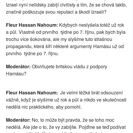
Izrael nyní nelidsky zabíjí civilisty a tím, že se chová takto,
značně poškozuje svou reputaci a škodí Izraeli?
Fleur Hassan Nahoum:
Kdybych neslyšela totéž už rok
a půl. Vlastně od prvního týdne po 7. říjnu, pak bych byla
trochu více šokována, ale my slyšíme tuto strašnou
propagandu, která šíří některé argumenty Hamásu už od
prvního týdne po 7. říjnu.
Moderátor:
Obviňujete britskou vládu z podpory
Hamásu?
Fleur Hassan Nahoum:
Je velmi těžké brát odsouzení
vážně, když je slyšíme už rok a půl a nikdo ve skutečnosti
nedělá nic praktického, aby pomohl.
Moderátor:
No, to může být pravda, že se toho moc
nedělá. Ale jde o to, že vy zabíjíte. Pojďme se teď podívat