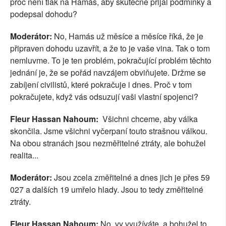
proč není tlak na Hamás, aby skutečně přijal podmínky a
podepsal dohodu?
Moderátor:
No, Hamás už měsíce a měsíce říká, že je
připraven dohodu uzavřít, a že to je vaše vina. Tak o tom
nemluvme. To je ten problém, pokračující problém těchto
jednání je, že se pořád navzájem obviňujete. Držme se
zabíjení civilistů, které pokračuje i dnes. Proč v tom
pokračujete, když vás odsuzují vaši vlastní spojenci?
Fleur Hassan Nahoum:
Všichni chceme, aby válka
skončila. Jsme všichni vyčerpaní touto strašnou válkou.
Na obou stranách jsou nezměřitelné ztráty, ale bohužel
realita...
Moderátor:
Jsou zcela změřitelné a dnes jich je přes 59
027 a dalších 19 umřelo hlady. Jsou to tedy změřitelné
ztráty.
Fleur Hassan Nahoum:
No, vy využíváte, a bohužel to