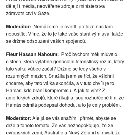
dělají i média, neověřené zdroje z ministerstva
zdravotnictví v Gaze.
Moderátor:
Nemůžeme je ověřit, protože nás tam
nepustíte. Víme, že to je také vaše stará výmluva, takže
se držme odsouzení vašich spojenců.
Fleur Hassan Nahoum:
Proč bychom měli mluvit o
číslech, která vytáhne genocidní teroristický režim, který
tuto válku vůbec začal? Držme se tedy všeho v
rozumných mezích. Snažila jsem se říct, že všichni
chceme, aby tato válka skončila, a v tuto chvíli je to
Hamás, kdo brání kompromisu. A jak to vím? Z
amerických zdrojů, které říkají a jsou rozhořčené tím, že
Hamás odmítá podepsat dohodu, a to je celý problém.
Moderátor:
Ale já se vás snažím přimět, abyste se
držela tohoto tématu. Že vás neznepokojuje, že 25
evropských zemí, Austrálie a Nový Zéland si myslí, že