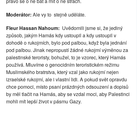
právo se o ně bát a mít o ně strach.
Moderátor:
Ale vy to stejně uděláte.
Fleur Hassan Nahoum:
Uvědomili jsme si, že jediný
způsob, jakým Hamás kdy ustoupil a kdy ustoupil v
dohodě o rukojmích, bylo pod palbou, když byla jednání
pod palbou. Jinak nepropustí žádné rukojmí výměnou za
palestinské teroristy, bohužel, to je vzorec, který Hamás
používá. Mluvíme o genocidním teroristickém režimu
Muslimského bratrstva, který vzal jako rukojmí nejen
izraelské rukojmí, ale i vlastní lidi. A pokud svět opravdu
chce pomoci, místo psaní prázdných odsouzení a dopisů
by měl tlačit na Hamás, aby se vzdal moci, aby Palestinci
mohli mít lepší život v pásmu Gazy.