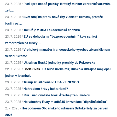
23. 7. 2025 /
Platí i pro české politiky. Britský ministr zahraničí varován,
že b...
23. 7. 2025 /
Svět stojí na prahu nové éry v oblasti klimatu, protože
fosilní pal...
23. 7. 2025 /
Tak už je v USA i akademická cenzura
23. 7. 2025 /
EU se dohodla na "bezprecedentním" kole sankcí
zaměřených na ruský ...
23. 7. 2025 /
Vrcholový manažer francouzského výrobce zbraní členem
vedení "kreme...
23. 7. 2025 /
Ukrajina: Ruské jednotky pronikly do Pokrovska
22. 7. 2025 /
Boris Cvek
Už bude určitě mír, Rusko a Ukrajina mají opět
jednat v Istanbulu
23. 7. 2025 /
Trump zrušil členství USA v UNESCO
23. 7. 2025 /
Nahradíme krávy bakteriemi?
23. 7. 2025 /
Ruští nacionalisté hrozí Ázerbájdžánu válkou
23. 7. 2025 /
Na všechny Rusy mladší 35 let vznikne "digitální složka"
2. 7. 2025 /
Hospodaření Občanského sdružení Britské listy za červen
2025