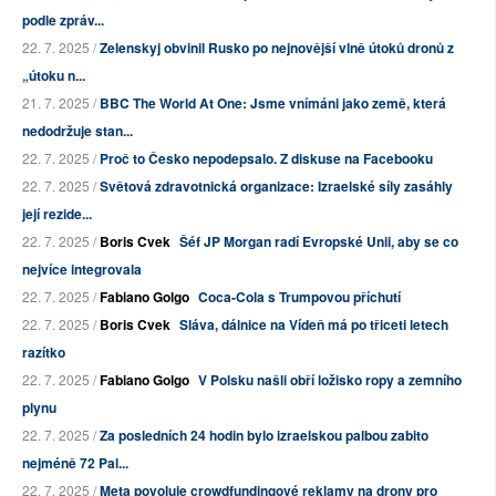
podle zpráv...
22. 7. 2025 /
Zelenskyj obvinil Rusko po nejnovější vlně útoků dronů z
„útoku n...
21. 7. 2025 /
BBC The World At One: Jsme vnímáni jako země, která
nedodržuje stan...
22. 7. 2025 /
Proč to Česko nepodepsalo. Z diskuse na Facebooku
22. 7. 2025 /
Světová zdravotnická organizace: Izraelské síly zasáhly
její rezide...
22. 7. 2025 /
Boris Cvek
Šéf JP Morgan radí Evropské Unii, aby se co
nejvíce integrovala
22. 7. 2025 /
Fabiano Golgo
Coca-Cola s Trumpovou příchutí
22. 7. 2025 /
Boris Cvek
Sláva, dálnice na Vídeň má po třiceti letech
razítko
22. 7. 2025 /
Fabiano Golgo
V Polsku našli obří ložisko ropy a zemního
plynu
22. 7. 2025 /
Za posledních 24 hodin bylo izraelskou palbou zabito
nejméně 72 Pal...
22. 7. 2025 /
Meta povoluje crowdfundingové reklamy na drony pro