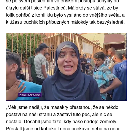
se po svém posledním vojenském postupu uchýlily do
úkrytu další tisíce Palestinců. Málokdy se stává, že by
tolik pohřbů z konfliktu bylo vysíláno do vnějšího světa, a
k úžasu truchlících příbuzných málokdy tak bezvýsledně.
„Měli jsme naději, že masakry přestanou, že se někdo
postaví na naši stranu a zastaví tuto pec, ale nic se
nestalo. Dosáhli jsme fáze, kdy naše naděje zemřely.
Přestali jsme od kohokoli něco očekávat nebo na něco