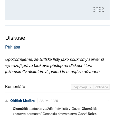
3782
Diskuse
Přihlásit
Upozorňujeme, že Britské listy jako soukromý server si
vyhrazují právo blokovat přístup na diskusní fóra
jakémukoliv diskutérovi, pokud to uznají za důvodné.
Komentáře
nejnovější
oblíbené
Oldřich Maděra
22. čvc. 2025
0
Okamžitě
zastavte vraždění civilistů v Gaze!
Okamžitě
zastavte permantní Genocidu obyvatelstva Gazy!
Nelze