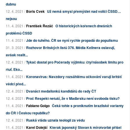
dubnu
12. 4. 2021 /
Boris Cvek
Už nemá smysl přemýšlet nad voliči ČSSD…
nejsou
11. 4. 2021 /
František Řezáč
O historických kořenech dnešních
problémů ČSSD
11. 4. 2021 /
Jde do tuhého. ČR se nyní rychle propadá do populismu
31. 3. 2021 /
Rozhovor Britských listů 376. Média Kellnera oslavují,
avšak realit...
12. 4. 2021 /
Tykač dostal pro Počerady výjimku: čtyřnásobek limitu pro
rtuť. Eko...
11. 4. 2021 /
Koronavirus: Navzdory rozsáhlému očkování varují britští
vědci před...
12. 4. 2021 /
Dvanáct medailonků kandidátů do rady ČT
12. 4. 2021 /
Proč Respekt netuší, že v Maďarsku není svoboda tisku?
11. 4. 2021 /
Fabiano Golgo
Čeká tohle s proniknutím brazilské varianty
do ČR i Českou republiku?
12. 4. 2021 /
Ruská vláda uznala teologii za vědu
11. 4. 2021 /
Karel Dolejší
Kterak japonský Slovan k mírotvorbě přišel