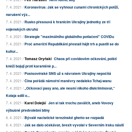
7. 4. 2021 /
Koronavirus: Jak se vyhnout cunami chronických potíží,
narušení výz...
7. 4. 2021 /
Rusko přesouvá k hranicím Ukrajiny jednotky ze tří
vojenských okruhů
7. 4. 2021 /
Strategie "maximálního globálního potlačení" COVIDu
7. 4. 2021 /
Proč američtí Republikáni přestali hájit trh a pustili se do
kultur...
7. 4. 2021 /
Tomasz Oryński
Chaos při covidovém očkování, polští
kněží bojují proti karanténě p...
7. 4. 2021 /
Postsovětské SNS už s návratem Ukrajiny nepočítá
7. 4. 2021 /
Čína pořádá námořní manévry nedaleko Tchaj-wanu
7. 4. 2021 /
„Očkovací pasy ano, ale nesmí nikoho diskriminovat,“
Kolaja sdílí o...
7. 4. 2021 /
Karel Dolejší
Jen si tak trochu zaválčit, aneb Vovovy
výbušné předvolební bliny
6. 4. 2021 /
Bývalé nacistické terezínské ghetto se rozpadá
6. 4. 2021 /
Jak se dalo očekávat, brexit vyvolal v Severním Irsku násilí