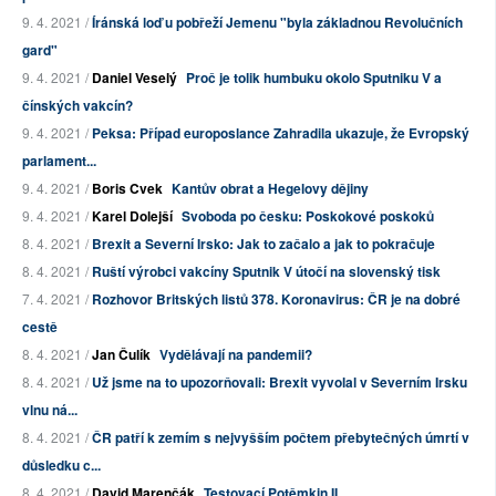
9. 4. 2021 /
Íránská loď u pobřeží Jemenu "byla základnou Revolučních
gard"
9. 4. 2021 /
Daniel Veselý
Proč je tolik humbuku okolo Sputniku V a
čínských vakcín?
9. 4. 2021 /
Peksa: Případ europoslance Zahradila ukazuje, že Evropský
parlament...
9. 4. 2021 /
Boris Cvek
Kantův obrat a Hegelovy dějiny
9. 4. 2021 /
Karel Dolejší
Svoboda po česku: Poskokové poskoků
8. 4. 2021 /
Brexit a Severní Irsko: Jak to začalo a jak to pokračuje
8. 4. 2021 /
Ruští výrobci vakcíny Sputnik V útočí na slovenský tisk
7. 4. 2021 /
Rozhovor Britských listů 378. Koronavirus: ČR je na dobré
cestě
8. 4. 2021 /
Jan Čulík
Vydělávají na pandemii?
8. 4. 2021 /
Už jsme na to upozorňovali: Brexit vyvolal v Severním Irsku
vlnu ná...
8. 4. 2021 /
ČR patří k zemím s nejvyšším počtem přebytečných úmrtí v
důsledku c...
8. 4. 2021 /
David Marenčák
Testovací Potěmkin II