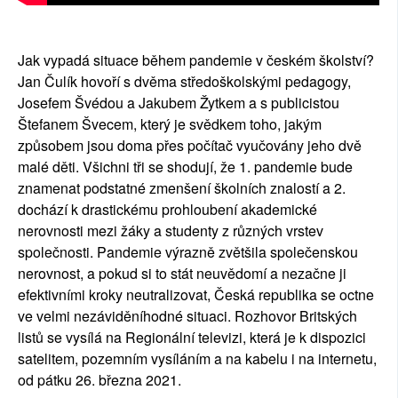
Jak vypadá situace během pandemie v českém školství?
Jan Čulík hovoří s dvěma středoškolskými pedagogy,
Josefem Švédou a Jakubem Žytkem a s publicistou
Štefanem Švecem, který je svědkem toho, jakým
způsobem jsou doma přes počítač vyučovány jeho dvě
malé děti. Všichni tři se shodují, že 1. pandemie bude
znamenat podstatné zmenšení školních znalostí a 2.
dochází k drastickému prohloubení akademické
nerovnosti mezi žáky a studenty z různých vrstev
společnosti. Pandemie výrazně zvětšila společenskou
nerovnost, a pokud si to stát neuvědomí a nezačne ji
efektivními kroky neutralizovat, Česká republika se octne
ve velmi nezáviděníhodné situaci. Rozhovor Britských
listů se vysílá na Regionální televizi, která je k dispozici
satelitem, pozemním vysíláním a na kabelu i na internetu,
od pátku 26. března 2021.