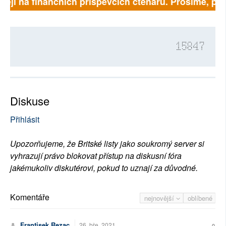
sejí na finančních příspěvcích čtenářů. Prosíme, přis
15847
Diskuse
Přihlásit
Upozorňujeme, že Britské listy jako soukromý server si
vyhrazují právo blokovat přístup na diskusní fóra
jakémukoliv diskutérovi, pokud to uznají za důvodné.
Komentáře
nejnovější
oblíbené
Frantisek Rezac
26. bře. 2021
0