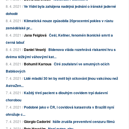
8. 4. 2021 /
Ve Vídni byla zahájena nadějná jednání o íránské jaderné
dohodě
8. 4. 2021 /
Klimatická nouze způsobila 20procentní pokles v růstu
zemědělské pr...
8. 4. 2021 /
Jana Feiglová
Češi, Kellner, fenomén ikonické smrti a
černá labuť
8. 4. 2021 /
Daniel Veselý
Bidenova vláda rozehrává riskantní hru s
dvěma těžkými váhovými kat...
8. 4. 2021 /
Bohumil Kartous
Čiré zoufalství ve smutných očích
Babišových
7. 4. 2021 /
Lidé mladší 30 let by měli být očkováni jinou vakcínou než
AstraZen...
7. 4. 2021 /
Každý třetí pacient s dlouhým covidem trpí duševní
chorobou
7. 4. 2021 /
Podobně jako v ČR, i covidová katastrofa v Brazílii nyní
ohrožuje c...
7. 4. 2021 /
Giorgio Cadorini
Itálie zrušila preventivní cenzuru filmů
7. 4. 2021 /
Petr Haraším
Není nutno, aby