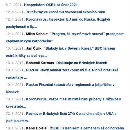
6. 3. 2021 /
Hospodaření OSBL za únor 2021
12. 4. 2021 /
Tři návrhy ke klidnému dokončení školního roku
12. 4. 2021 /
Koronavirus: Inspektoři EU míří do Ruska. Rozptýlí
pochybnosti o Sp...
12. 4. 2021 /
Milan Kohout
"Progres, či “systémově rasová" prodejnost
kapitalistickým korporacím”
10. 4. 2021 /
Jan Čulík
"Bláboly jak v Severní Koreji." BBC terčem
ostré kritiky za své vys...
18. 4. 2017 /
Bohumil Kartous
Diskutujte na Britských listech
10. 4. 2021 /
POZOR! Nový ministr zdravotnictví ČR: Ničivá brazilská
varianta je ...
10. 4. 2021 /
Rusko: Finanční katastrofa v regionech a její příčina v
Moskvě
10. 4. 2021 /
Koronavirus: Vazba mezi minimálními případy strážlivosti
krve a ade...
23. 3. 2021 /
Rozhovor Britských listů 374: Co se dnes děje v USA a
jaké jsou tam...
10. 4. 2021 /
Karel Dolejší
ČSSD: S Babišem a Zemanem až do hořkého