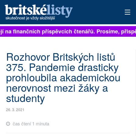
jí na finančních příspěvcích čtenářů. Prosíme, přispěj
PŘIHLÁSIT
AKTUÁLNÍ VYDÁNÍ
Rozhovor Britských listů
ARCHIV
375. Pandemie drasticky
prohloubila akademickou
ROZHOVORY
nerovnost mezi žáky a
TÉMATA
studenty
NEJČTENĚJŠÍ ZA 7 DNÍ
26. 3. 2021
AUTOŘI
čas čtení 1 minuta
PŘÍSPĚVKY NA PROVOZ