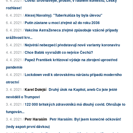
6. 4. 2021 /
Covid: Srovnávejte, prosím, v řádném kontextu, Český
rozhlase!
6. 4. 2021 /
Alexej Navalnyj: "Tuberkulóza by byla úlevou"
6. 4. 2021 /
Putin zůstane u moci zřejmě až do roku 2036
6. 4. 2021 /
Vakcína AstraZeneca zřejmě způsobuje vzácné případy
srážlivosti krv...
5. 4. 2021 /
Největší nebezpečí představují nové varianty koronaviru
4. 4. 2021 /
Chce Babiš vyvraždit co nejvíce Čechů?
4. 4. 2021 /
Papež František kritizoval výdaje na zbrojení uprostřed
pandemie
4. 4. 2021 /
Lockdown vedl k obrovskému nárůstu případů moderního
otroctví
3. 4. 2021 /
Karel Dolejší
Druhý útok na Kapitol, aneb Co jste ještě
nevěděli o Trumpovi
3. 4. 2021 /
122 000 britských zdravotníků má dlouhý covid. Ohrožuje to
fungován...
3. 4. 2021 /
Petr Haraším
Petr Haraším: Byl jsem konečně očkován!
(tedy aspoň první dávkou)