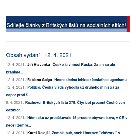
Obsah vydání | 12. 4. 2021
12. 4. 2021 /
Jiří Hlavenka
Česko je v moci Ruska. Zatím se ale
bráníme...
12. 4. 2021 /
Fabiano Golgo
Nesnesitelná lehkost českého eugenismu
12. 4. 2021 /
Politico: Česká vláda vyhodila už druhého ministra za
odpor proti S...
9. 4. 2021 /
Rozhovor Britských listů 379. Čtyřicet procent Čechů věří
dezinfor...
12. 4. 2021 /
Německo už proočkovalo 15 procent obyvatelstva, v ČR v
neděli zemře...
12. 4. 2021 /
Karel Dolejší
Zombie puč, aneb Únorové "vítězství" v