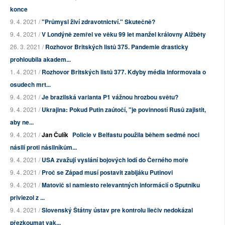
konce
9. 4. 2021 /
"Průmysl živí zdravotnictví." Skutečně?
9. 4. 2021 /
V Londýně zemřel ve věku 99 let manžel královny Alžběty
26. 3. 2021 /
Rozhovor Britských listů 375. Pandemie drasticky
prohloubila akadem...
1. 4. 2021 /
Rozhovor Britských listů 377. Kdyby média informovala o
osudech mrt...
9. 4. 2021 /
Je brazilská varianta P1 vážnou hrozbou světu?
9. 4. 2021 /
Ukrajina: Pokud Putin zaútočí, "je povinností Rusů zajistit,
aby ne...
9. 4. 2021 /
Jan Čulík
Policie v Belfastu použila během sedmé noci
násilí proti násilníkům...
9. 4. 2021 /
USA zvažují vyslání bojových lodí do Černého moře
9. 4. 2021 /
Proč se Západ musí postavit zabijáku Putinovi
9. 4. 2021 /
Matovič si namiesto relevantných informácií o Sputniku
priviezol z ...
9. 4. 2021 /
Slovenský Štátny ústav pre kontrolu liečiv nedokázal
přezkoumat vak...