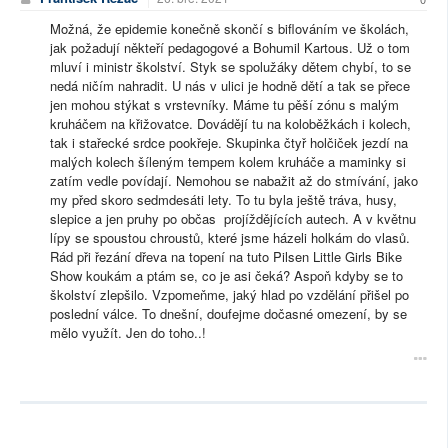
Možná, že epidemie konečně skončí s biflováním ve školách,
jak požadují někteří pedagogové a Bohumil Kartous. Už o tom
mluví i ministr školství. Styk se spolužáky dětem chybí, to se
nedá ničím nahradit. U nás v ulici je hodně dětí a tak se přece
jen mohou stýkat s vrstevníky. Máme tu pěší zónu s malým
kruháčem na křižovatce. Dovádějí tu na koloběžkách i kolech,
tak i stařecké srdce pookřeje. Skupinka čtyř holčiček jezdí na
malých kolech šíleným tempem kolem kruháče a maminky si
zatím vedle povídají. Nemohou se nabažit až do stmívání, jako
my před skoro sedmdesáti lety. To tu byla ještě tráva, husy,
slepice a jen pruhy po občas projíždějících autech. A v květnu
lípy se spoustou chroustů, které jsme házeli holkám do vlasů.
Rád při řezání dřeva na topení na tuto Pilsen Little Girls Bike
Show koukám a ptám se, co je asi čeká? Aspoň kdyby se to
školství zlepšilo. Vzpomeňme, jaký hlad po vzdělání přišel po
poslední válce. To dnešní, doufejme dočasné omezení, by se
mělo využít. Jen do toho..!