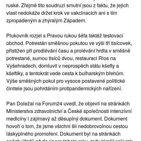
ruské. Zřejmě tito soudruzi smutní jsou z faktu, že jejich
vlast nedokáže držet krok ve vakcinacích ani s tím
zpropadeným a zhýralým Západem.
Plukovník rozjel s Pravou rukou šéfa taktéž testovací
obchod. Potrestán směšnou pokutou ve výši tří tisícovek,
přistižen při prodlévání času a prolévání hrdla v směšně
potrestané, sumou tisíců dvou, restauraci Rios na
Vyšehradech, domluvil v neprospěch státu kšefty a
kšeftíky, a tentokrát vede cesta k bulharským břehům.
Výše směšných pokut pro vysoce postavené politické
činitele jsou pohrdáním protipandemických nařízení.
Pan Doležal na Forum24 uvedl, že objevil na stránkách
Ministerstva zdravotnictví a České společnosti intenzívní
medicíny i zajímavý až děsuplný dokument. Dokument
hovoří o tom, že jsme všichni šli nedobrovolnou cestou
láskyplného promoření. Dokument byl na stránkách