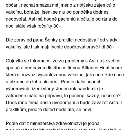
občan, nechat smazat mé jméno z notýsku zájemců o
vakcínu, bohužel jsem se mu od pondělka dodnes
nedovolal. Asi má hodně pacientů a očkuje od rána do
noci stále však ročníky 80+.
Dle zpráv od pana Šonky praktici nedostávají od vlády
vakcíny, ale i tak mají rychle doočkovat právě lidi 80+.
Objevila se informace, že za problémy s Astrou je velice
špatná a nemravná distribuce firmou Alliance Healthcare,
která si rozváží vysoutěženou vakcínu, jak chce, kde chce
a nikomu do toho nic není. Prostě další úspěch
výběrových řízení vlády. Jeden rok pandemie je
zatraceně málo na přípravu, to pochopí každý, nebo ne?
Dnes ráno firma došla uvědomění a bude zavážet Astru i
praktikům, proč to doteď nedělala, se neví.
Podle dat z ministerstva zdravotnictví je jedna