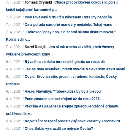
7. 4. 2021 /
Tomasz Oryński
Chaos při covidovém očkování, polští
kněží bojují proti karanténě p...
7. 4. 2021 /
Postsovětské SNS už s návratem Ukrajiny nepočítá
7. 4. 2021 /
Čína pořádá námořní manévry nedaleko Tchaj-wanu
7. 4. 2021 /
„Očkovací pasy ano, ale nesmí nikoho diskriminovat,“
Kolaja sdílí o...
7. 4. 2021 /
Karel Dolejší
Jen si tak trochu zaválčit, aneb Vovovy
výbušné předvolební bliny
6. 4. 2021 /
Bývalé nacistické terezínské ghetto se rozpadá
6. 4. 2021 /
Jak se dalo očekávat, brexit vyvolal v Severním Irsku násilí
6. 4. 2021 /
Covid: Srovnávejte, prosím, v řádném kontextu, Český
rozhlase!
6. 4. 2021 /
Alexej Navalnyj: "Tuberkulóza by byla úlevou"
6. 4. 2021 /
Putin zůstane u moci zřejmě až do roku 2036
6. 4. 2021 /
Vakcína AstraZeneca zřejmě způsobuje vzácné případy
srážlivosti krv...
5. 4. 2021 /
Největší nebezpečí představují nové varianty koronaviru
4. 4. 2021 /
Chce Babiš vyvraždit co nejvíce Čechů?