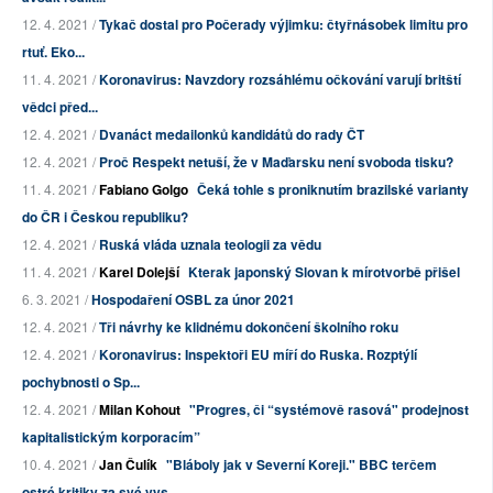
12. 4. 2021 /
Tykač dostal pro Počerady výjimku: čtyřnásobek limitu pro
rtuť. Eko...
11. 4. 2021 /
Koronavirus: Navzdory rozsáhlému očkování varují britští
vědci před...
12. 4. 2021 /
Dvanáct medailonků kandidátů do rady ČT
12. 4. 2021 /
Proč Respekt netuší, že v Maďarsku není svoboda tisku?
11. 4. 2021 /
Fabiano Golgo
Čeká tohle s proniknutím brazilské varianty
do ČR i Českou republiku?
12. 4. 2021 /
Ruská vláda uznala teologii za vědu
11. 4. 2021 /
Karel Dolejší
Kterak japonský Slovan k mírotvorbě přišel
6. 3. 2021 /
Hospodaření OSBL za únor 2021
12. 4. 2021 /
Tři návrhy ke klidnému dokončení školního roku
12. 4. 2021 /
Koronavirus: Inspektoři EU míří do Ruska. Rozptýlí
pochybnosti o Sp...
12. 4. 2021 /
Milan Kohout
"Progres, či “systémově rasová" prodejnost
kapitalistickým korporacím”
10. 4. 2021 /
Jan Čulík
"Bláboly jak v Severní Koreji." BBC terčem
ostré kritiky za své vys...