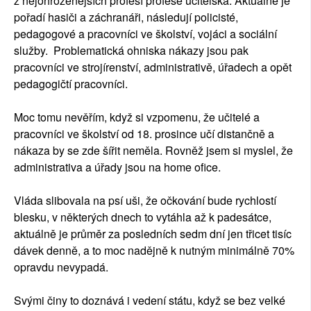
z nejohroženějších profesí profese učitelská. Aktuálně je
pořadí hasiči a záchranáři, následují policisté,
pedagogové a pracovníci ve školství, vojáci a sociální
služby. Problematická ohniska nákazy jsou pak
pracovníci ve strojírenství, administrativě, úřadech a opět
pedagogičtí pracovníci.
Moc tomu nevěřím, když si vzpomenu, že učitelé a
pracovníci ve školství od 18. prosince učí distančně a
nákaza by se zde šířit neměla. Rovněž jsem si myslel, že
administrativa a úřady jsou na home ofice.
Vláda slibovala na psí uši, že očkování bude rychlostí
blesku, v některých dnech to vytáhla až k padesátce,
aktuálně je průměr za posledních sedm dní jen třicet tisíc
dávek denně, a to moc nadějně k nutným minimálně 70%
opravdu nevypadá.
Svými činy to doznává i vedení státu, když se bez velké