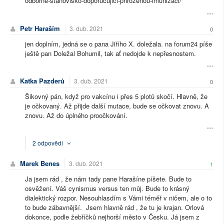
odborne-stanovisko-doporucujici-prirozenou-imunizaci/
Petr Haraším
3. dub. 2021
0
jen doplním, jedná se o pana Jiřího X. doležala. na forum24 píše
ještě pan Doležal Bohumil, tak ať nedojde k nepřesnostem.
Katka Pazderů
3. dub. 2021
0
Šikovný pán, když pro vakcínu i přes 5 plotů skočí. Hlavně, že
je očkovaný. Až přijde další mutace, bude se očkovat znovu. A
znovu. Až do úplného proočkování.
2 odpovědi
Marek Benes
3. dub. 2021
1
Ja jsem rád , že nám tady pane Harašíne píšete. Bude to
osvěžení. Váš cynismus versus ten můj. Bude to krásný
dialektický rozpor. Nesouhlasdím s Vámi téměř v ničem, ale o to
to bude zábavnější. Jsem hlavně rád , že tu je krajan. Orlová
dokonce, podle žebříčků nejhorší město v Česku. Já jsem z