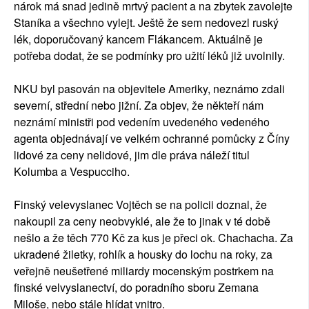
nárok má snad jedině mrtvý pacient a na zbytek zavolejte
Staníka a všechno vylejt. Ještě že sem nedovezl ruský
lék, doporučovaný kancem Flákancem. Aktuálně je
potřeba dodat, že se podmínky pro užití léků již uvolnily.
NKU byl pasován na objevitele Ameriky, neznámo zdali
severní, střední nebo jižní. Za objev, že někteří nám
neznámí ministři pod vedením uvedeného vedeného
agenta objednávají ve velkém ochranné pomůcky z Číny
lidové za ceny nelidové, jim dle práva náleží titul
Kolumba a Vespucciho.
Finský velevyslanec Vojtěch se na policii doznal, že
nakoupil za ceny neobvyklé, ale že to jinak v té době
nešlo a že těch 770 Kč za kus je přeci ok. Chachacha. Za
ukradené žiletky, rohlík a housky do lochu na roky, za
veřejně neušetřené miliardy mocenským postrkem na
finské velvyslanectví, do poradního sboru Zemana
Miloše, nebo stále hlídat vnitro.