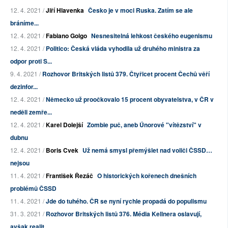
12. 4. 2021 /
Jiří Hlavenka
Česko je v moci Ruska. Zatím se ale
bráníme...
12. 4. 2021 /
Fabiano Golgo
Nesnesitelná lehkost českého eugenismu
12. 4. 2021 /
Politico: Česká vláda vyhodila už druhého ministra za
odpor proti S...
9. 4. 2021 /
Rozhovor Britských listů 379. Čtyřicet procent Čechů věří
dezinfor...
12. 4. 2021 /
Německo už proočkovalo 15 procent obyvatelstva, v ČR v
neděli zemře...
12. 4. 2021 /
Karel Dolejší
Zombie puč, aneb Únorové "vítězství" v
dubnu
12. 4. 2021 /
Boris Cvek
Už nemá smysl přemýšlet nad voliči ČSSD…
nejsou
11. 4. 2021 /
František Řezáč
O historických kořenech dnešních
problémů ČSSD
11. 4. 2021 /
Jde do tuhého. ČR se nyní rychle propadá do populismu
31. 3. 2021 /
Rozhovor Britských listů 376. Média Kellnera oslavují,
avšak realit...