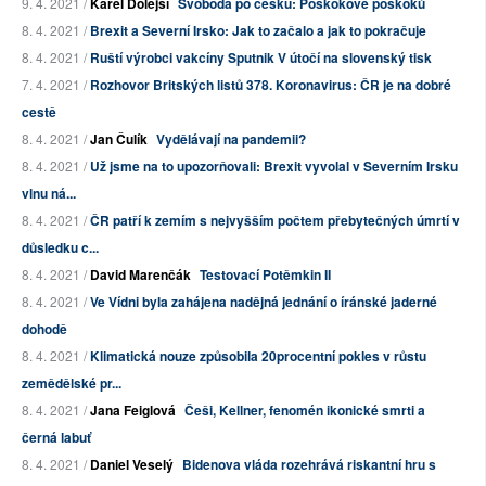
9. 4. 2021 /
Karel Dolejší
Svoboda po česku: Poskokové poskoků
8. 4. 2021 /
Brexit a Severní Irsko: Jak to začalo a jak to pokračuje
8. 4. 2021 /
Ruští výrobci vakcíny Sputnik V útočí na slovenský tisk
7. 4. 2021 /
Rozhovor Britských listů 378. Koronavirus: ČR je na dobré
cestě
8. 4. 2021 /
Jan Čulík
Vydělávají na pandemii?
8. 4. 2021 /
Už jsme na to upozorňovali: Brexit vyvolal v Severním Irsku
vlnu ná...
8. 4. 2021 /
ČR patří k zemím s nejvyšším počtem přebytečných úmrtí v
důsledku c...
8. 4. 2021 /
David Marenčák
Testovací Potěmkin II
8. 4. 2021 /
Ve Vídni byla zahájena nadějná jednání o íránské jaderné
dohodě
8. 4. 2021 /
Klimatická nouze způsobila 20procentní pokles v růstu
zemědělské pr...
8. 4. 2021 /
Jana Feiglová
Češi, Kellner, fenomén ikonické smrti a
černá labuť
8. 4. 2021 /
Daniel Veselý
Bidenova vláda rozehrává riskantní hru s