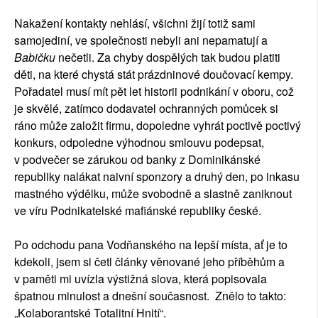
Nakažení kontakty nehlásí, všichni žijí totiž sami
samojediní, ve společnosti nebyli ani nepamatují a
Babičku
nečetli. Za chyby dospělých tak budou platiti
děti, na které chystá stát prázdninové doučovací kempy.
Pořadatel musí mít pět let historii podnikání v oboru, což
je skvělé, zatímco dodavatel ochranných pomůcek si
ráno může založit firmu, dopoledne vyhrát poctivě poctivý
konkurs, odpoledne výhodnou smlouvu podepsat,
v podvečer se zárukou od banky z Dominikánské
republiky nalákat naivní sponzory a druhý den, po inkasu
mastného výdělku, může svobodně a slastně zaniknout
ve víru Podnikatelské mafiánské republiky české.
Po odchodu pana Vodňanského na lepší místa, ať je to
kdekoli, jsem si četl články věnované jeho příběhům a
v paměti mi uvízla výstižná slova, která popisovala
špatnou minulost a dnešní současnost. Znělo to takto:
„Kolaborantské Totalitní Hnití“.