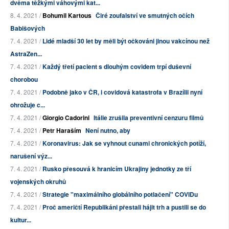
dvěma těžkými váhovými kat...
8. 4. 2021 /
Bohumil Kartous
Čiré zoufalství ve smutných očích
Babišových
7. 4. 2021 /
Lidé mladší 30 let by měli být očkováni jinou vakcínou než
AstraZen...
7. 4. 2021 /
Každý třetí pacient s dlouhým covidem trpí duševní
chorobou
7. 4. 2021 /
Podobně jako v ČR, i covidová katastrofa v Brazílii nyní
ohrožuje c...
7. 4. 2021 /
Giorgio Cadorini
Itálie zrušila preventivní cenzuru filmů
7. 4. 2021 /
Petr Haraším
Není nutno, aby
7. 4. 2021 /
Koronavirus: Jak se vyhnout cunami chronických potíží,
narušení výz...
7. 4. 2021 /
Rusko přesouvá k hranicím Ukrajiny jednotky ze tří
vojenských okruhů
7. 4. 2021 /
Strategie "maximálního globálního potlačení" COVIDu
7. 4. 2021 /
Proč američtí Republikáni přestali hájit trh a pustili se do
kultur...