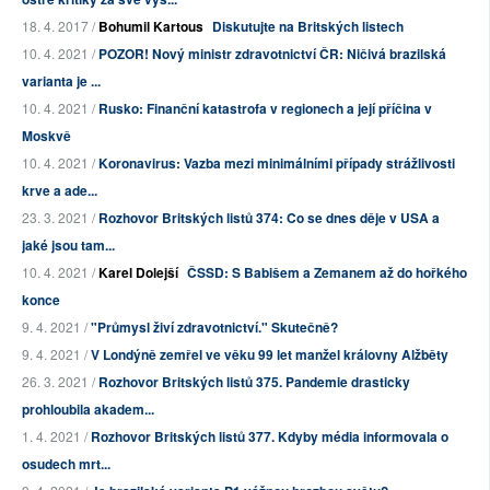
18. 4. 2017 /
Bohumil Kartous
Diskutujte na Britských listech
10. 4. 2021 /
POZOR! Nový ministr zdravotnictví ČR: Ničivá brazilská
varianta je ...
10. 4. 2021 /
Rusko: Finanční katastrofa v regionech a její příčina v
Moskvě
10. 4. 2021 /
Koronavirus: Vazba mezi minimálními případy strážlivosti
krve a ade...
23. 3. 2021 /
Rozhovor Britských listů 374: Co se dnes děje v USA a
jaké jsou tam...
10. 4. 2021 /
Karel Dolejší
ČSSD: S Babišem a Zemanem až do hořkého
konce
9. 4. 2021 /
"Průmysl živí zdravotnictví." Skutečně?
9. 4. 2021 /
V Londýně zemřel ve věku 99 let manžel královny Alžběty
26. 3. 2021 /
Rozhovor Britských listů 375. Pandemie drasticky
prohloubila akadem...
1. 4. 2021 /
Rozhovor Britských listů 377. Kdyby média informovala o
osudech mrt...