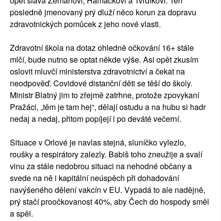
opět sláva Zemanovi, Hamáčkovi a Tvrdíkovi. Ten
posledně jmenovaný prý dluží něco korun za dopravu
zdravotnických pomůcek z jeho nové vlasti.
Zdravotní škola na dotaz ohledně očkování 16+ stále
mlčí, bude nutno se optat někde výše. Asi opět zkusím
oslovit mluvčí ministerstva zdravotnictví a čekat na
neodpověď. Covidové distanční děti se těší do školy.
Ministr Blatný jim to zřejmě zatrhne, protože zpovykaní
Pražáci, „těm je tam hej“, dělají ostudu a na hubu si hadr
nedaj a nedaj, přitom popíjejí i po deváté večerní.
Situace v Orlové je navlas stejná, sluníčko vylezlo,
roušky a respirátory zalezly. Babiš toho zneužije a svalí
vinu za stále nedobrou situaci na nehodné občany a
svede na ně i kapitální neúspěch při dohadování
navýšeného dělení vakcín v EU. Vypadá to ale nadějně,
prý stačí proočkovanost 40%, aby Čech do hospody směl
a spěl.