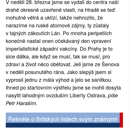
V neděli 28. března jsme se vydali do centra naší
SOCIÁLNÍ SÍTĚ
drahé okresně uzavřené vlasti, na Hradě se teď
mohutně větrá a uklízí, takže nehrozilo, že
RUBRIKY
narazíme na ruské atomové zájmy, ty zůstaly
v tajných zákoutích Lán. Po mnoha peripetiích
PLNÁ VERZE STRÁNEK
konečně nastal onen očekávaný den vpravení
imperialistické západní vakcíny. Do Prahy je to
sice dálka, ale když se musí, tak se musí, pro
zdraví a život něco obětovat. Jeli jsme ze Šenova
v neděli posunutého rána. Jako slepýš jsem si
vyprosil jednu z mála výhod a jelo se sanitkou.
Ihned po startovním výstřelu jsme se mohli dosyta
nasytit lahodným ovzduším Liberty Ostrava,
píše
Petr Haraším.