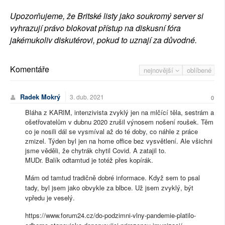
Upozorňujeme, že Britské listy jako soukromý server si
vyhrazují právo blokovat přístup na diskusní fóra
jakémukoliv diskutérovi, pokud to uznají za důvodné.
Komentáře
nejnovější
oblíbené
Radek Mokrý
3. dub. 2021
0
Bláha z KARIM, intenzivista zvyklý jen na mlčící těla, sestrám a
ošetřovatelům v dubnu 2020 zrušil výnosem nošení roušek. Těm
co je nosili dál se vysmíval až do té doby, co náhle z práce
zmizel. Týden byl jen na home office bez vysvětlení. Ale všichni
jsme věděli, že chytrák chytil Covid. A zatajil to.
MUDr. Balík odtamtud je totéž přes kopírák.
Mám od tamtud tradičně dobré informace. Když sem to psal
tady, byl jsem jako obvykle za blbce. Už jsem zvyklý, být
vpředu je veselý.
https://www.forum24.cz/do-podzimni-vlny-pandemie-platilo-