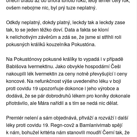
oněch úřadů až do února tohoto roku, tedy téměř celý rok,
ovšem nebojme nic, byl prý tuze neplatný.
Odkdy neplatný, dokdy platný, leckdy tak a leckdy zase
tak, to se jeden těžko doví. Data a fakta se kloní
k nelichotivým závěrům a zdá se, že jsme si střihli roli
pokusných králíků kouzelníka Pokustóna.
Na Pokustónovy pokusné králíky to vypadá i v případě
Babišova Ivermektinu. Jako obvykle hospodární Češi
nakoupili lék Ivermektin za ceny notně převyšující i ceny
koncové. Na nefunkčnost výše uvedeného léku v boji
proti covidu 19 upozorňuje dokonce i jeho výrobce a
dodává, že se pár dobrodruhů lékem pro koníky dokonale
přiotrávilo, ale Mára nařídil a s tím se nedá nic dělat.
Premiér nelení a sám objednává, přiváží a rozváží i další
léky proti covidu 19. Regn-cov2 a Bamlanivimab spějí
k nám, bohužel kritéria nám stanovili moudří Černí tak, že