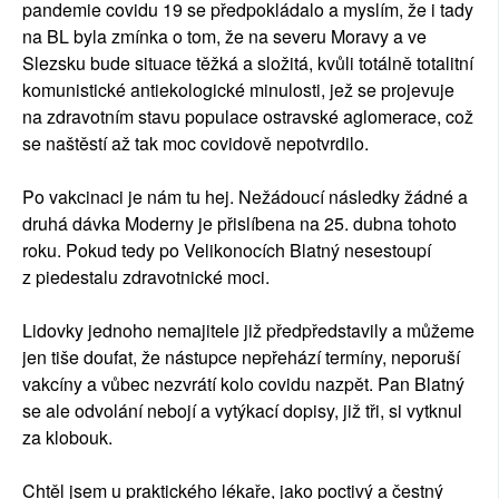
pandemie covidu 19 se předpokládalo a myslím, že i tady
na BL byla zmínka o tom, že na severu Moravy a ve
Slezsku bude situace těžká a složitá, kvůli totálně totalitní
komunistické antiekologické minulosti, jež se projevuje
na zdravotním stavu populace ostravské aglomerace, což
se naštěstí až tak moc covidově nepotvrdilo.
Po vakcinaci je nám tu hej. Nežádoucí následky žádné a
druhá dávka Moderny je přislíbena na 25. dubna tohoto
roku. Pokud tedy po Velikonocích Blatný nesestoupí
z piedestalu zdravotnické moci.
Lidovky jednoho nemajitele již předpředstavily a můžeme
jen tiše doufat, že nástupce nepřehází termíny, neporuší
vakcíny a vůbec nezvrátí kolo covidu nazpět. Pan Blatný
se ale odvolání nebojí a vytýkací dopisy, již tři, si vytknul
za klobouk.
Chtěl jsem u praktického lékaře, jako poctivý a čestný