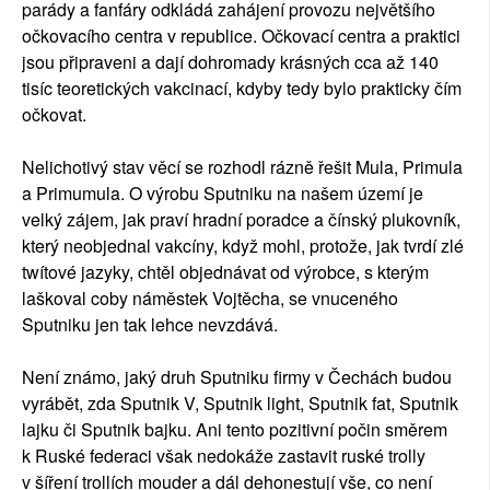
parády a fanfáry odkládá zahájení provozu největšího
očkovacího centra v republice. Očkovací centra a praktici
jsou připraveni a dají dohromady krásných cca až 140
tisíc teoretických vakcinací, kdyby tedy bylo prakticky čím
očkovat.
Nelichotivý stav věcí se rozhodl rázně řešit Mula, Primula
a Primumula. O výrobu Sputniku na našem území je
velký zájem, jak praví hradní poradce a čínský plukovník,
který neobjednal vakcíny, když mohl, protože, jak tvrdí zlé
twítové jazyky, chtěl objednávat od výrobce, s kterým
laškoval coby náměstek Vojtěcha, se vnuceného
Sputniku jen tak lehce nevzdává.
Není známo, jaký druh Sputniku firmy v Čechách budou
vyrábět, zda Sputnik V, Sputnik light, Sputnik fat, Sputnik
lajku či Sputnik bajku. Ani tento pozitivní počin směrem
k Ruské federaci však nedokáže zastavit ruské trolly
v šíření trollích mouder a dál dehonestují vše, co není