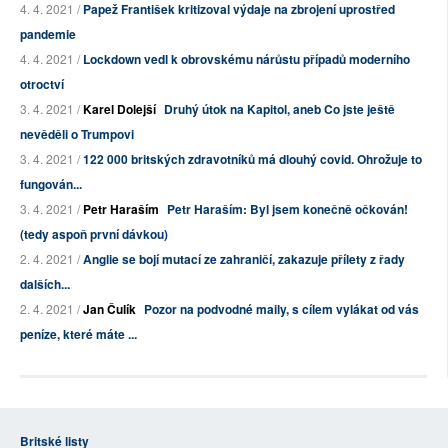
4. 4. 2021 /
Papež František kritizoval výdaje na zbrojení uprostřed
pandemie
4. 4. 2021 /
Lockdown vedl k obrovskému nárůstu případů moderního
otroctví
3. 4. 2021 /
Karel Dolejší
Druhý útok na Kapitol, aneb Co jste ještě
nevěděli o Trumpovi
3. 4. 2021 /
122 000 britských zdravotníků má dlouhý covid. Ohrožuje to
fungován...
3. 4. 2021 /
Petr Haraším
Petr Haraším: Byl jsem konečně očkován!
(tedy aspoň první dávkou)
2. 4. 2021 /
Anglie se bojí mutací ze zahraničí, zakazuje přílety z řady
dalších...
2. 4. 2021 /
Jan Čulík
Pozor na podvodné maily, s cílem vylákat od vás
peníze, které máte ...
Britské listy