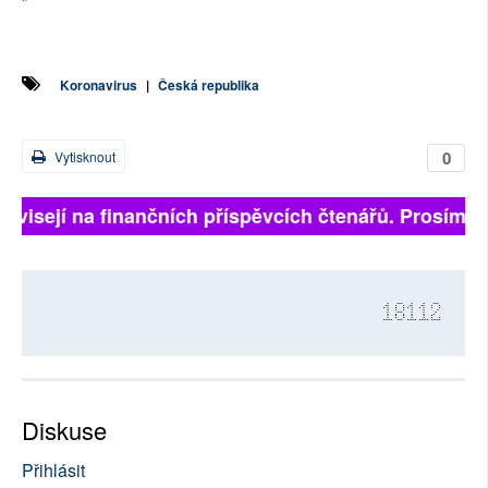
Koronavirus
|
Česká republika
0
Vytisknout
visejí na finančních příspěvcích čtenářů. Prosíme, při
18112
Diskuse
Přihlásit