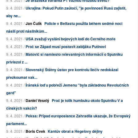
9. 4. 2021 /
Je brazilská varianta P1 vážnou hrozbou světu?
9. 4. 2021 /
Ukrajina: Pokud Putin zaútočí, "je povinností Rusů zajistit,
aby ne...
9. 4. 2021 /
Jan Čulík
Policie v Belfastu použila během sedmé noci
násilí proti násilníkům...
9. 4. 2021 /
USA zvažují vyslání bojových lodí do Černého moře
9. 4. 2021 /
Proč se Západ musí postavit zabijáku Putinovi
9. 4. 2021 /
Matovič si namiesto relevantných informácií o Sputniku
priviezol z ...
9. 4. 2021 /
Slovenský Štátny ústav pre kontrolu liečiv nedokázal
přezkoumat vak...
9. 4. 2021 /
Íránská loď u pobřeží Jemenu "byla základnou Revolučních
gard"
9. 4. 2021 /
Daniel Veselý
Proč je tolik humbuku okolo Sputniku V a
čínských vakcín?
9. 4. 2021 /
Peksa: Případ europoslance Zahradila ukazuje, že Evropský
parlament...
9. 4. 2021 /
Boris Cvek
Kantův obrat a Hegelovy dějiny