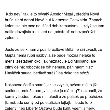
Kdo neví, tak je to bývalý Arcelor Mittal , předtím Nová
huť a stará dobrá Nová huť Klementa Gottwalda. Zápach
kolem se nic moc neliší od dob komunismu, i když se tam
nalilo dozajista x-miliard na „odsíření“ nebezpečných
zplodin.
Ještě že se k nám z post brexitové Británie šíří zvěsti, že
Gupta nemá rupií nazbyt a že bude možná nějaké to
menší zestátněníčko, jak naznačuje Ed Miliband, ale
pilný dělník robotník se bát nemusí, pán nadministr
Havlíček situaci bedlivě stráží, ba dokonce střeží.
Koksovna čadí a smrdí, jak je zvyklá, ovšem má to již
sečteno, protože pán „víte, jaké já mám iq?“ naznačil, že
komíny budou trpkou minulostí a že pejsek po procházce
již nebude černý od poletujících fujtajblí, bude totiž
zelený, neb Liberty Ostrava bude kalit, všemi směry,