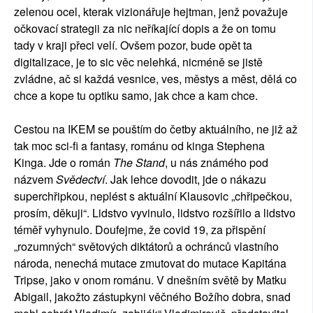
zelenou ocel, kterak vizionářuje hejtman, jenž považuje
očkovací strategii za nic neříkající dopis a že on tomu
tady v kraji přeci velí. Ovšem pozor, bude opět ta
digitalizace, je to sic věc nelehká, nicméně se jistě
zvládne, ač si každá vesnice, ves, městys a měst, dělá co
chce a kope tu optiku samo, jak chce a kam chce.
Cestou na IKEM se pouštím do četby aktuálního, ne již až
tak moc sci-fi a fantasy, románu od kinga Stephena
Kinga. Jde o román
The Stand
, u nás známého pod
názvem
Svědectví
. Jak lehce dovodit, jde o nákazu
superchřipkou, neplést s aktuální Klausovic „chřipečkou,
prosím, děkuji“. Lidstvo vyvinulo, lidstvo rozšířilo a lidstvo
téměř vyhynulo. Doufejme, že covid 19, za přispění
„rozumných“ světových diktátorů a ochránců vlastního
národa, nenechá mutace zmutovat do mutace Kapitána
Tripse, jako v onom románu. V dnešním světě by Matku
Abigail, jakožto zástupkyni věčného Božího dobra, snad