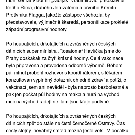
mohl sehrát Vladimír „zabiják“ Vladimirovič, představitel
třetího Říma, druhého Jeruzaléma a prvního Kremlu.
Protivníka Flagga, jakožto zástupce všehozla, by
představovala, výjimečně škaredá, personifikace prokleté
západní progresivní hodnoty.
Po houpajících, drkotajících a zvrásněných českých
dálnicích super ministra „Rosatoma“ Havlíčka jsme do
Prahy doskákali za čtyři krásné hodiny. Celá vakcinace
byla připravena a provedena odborně výborně. Během
pár minut proběhl rozhovor s koordinátorem, s lékařem
konzultován vyplněný dotazník ohledně zdraví a potíží, o
vakcinaci jsem ani nevěděl - byla naprosto bezbolestná a
pak jen počkat půl hodiny na reakci a hurá na východ,
moc na východ raději ne, tam jsou kraje podivné.
Po houpajících, drkotajících a zvrásněných českých
dálnicích zpět do stále ne čisté černočerné Ostravy. Čas
cesty stejný, nevábný smrad možná ještě větší. V počátku