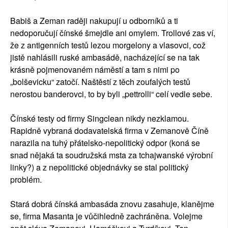
Babiš a Zeman raději nakupují u odborníků a ti
nedoporučují čínské šmejdle ani omylem. Trollové zas ví,
že z antigenních testů lezou morgelony a vlasovci, což
jistě nahlásili ruské ambasádě, nacházející se na tak
krásně pojmenovaném náměstí a tam s nimi po
„bolševicku“ zatočí. Naštěstí z těch zoufalých testů
nerostou banderovci, to by byli „pettrolli“ celí vedle sebe.
Čínské testy od firmy Singclean nikdy nezklamou.
Rapidně vybraná dodavatelská firma v Zemanově Číně
narazila na tuhý přátelsko-nepolitický odpor (koná se
snad nějaká ta soudružská msta za tchajwanské výrobní
linky?) a z nepolitické objednávky se stal politický
problém.
Stará dobrá čínská ambasáda znovu zasahuje, klanějme
se, firma Masanta je vůčihledně zachráněna. Volejme