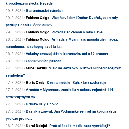
k prodloužení života. Nevede
29. 3. 2021 /
Staroměstské náměstí
29. 3. 2021 /
Fabiano Golgo
Vězeň svědomí Dušan Dvořák, zastaralý
přístup Čechů k léčbě dušev...
29. 3. 2021 /
Fabiano Golgo
Provokatér Zeman a mim Havel
28. 3. 2021 /
Fabiano Golgo
Armáda v Myanmaru masakruje mládež,
nemohoucí, neschopný svět to ig...
28. 3. 2021 /
Vakcíny omezují šíření koronaviru asi o 50 procent
28. 3. 2021 /
O očkovacích pasech
27. 3. 2021 /
Miloš Dokulil
Stalo se Ježíšovo ukřižování hned nadějným
symbolem?
27. 3. 2021 /
Boris Cvek
Květná neděle: Bůh, který uzdravuje
27. 3. 2021 /
Armáda v Myanmaru zastřelila v sobotu nejméně 114
neozbrojených civ...
27. 3. 2021 /
Britské listy a covid
27. 3. 2021 /
Básník a zpěvák Jan Vodňanský zemřel na koronavirus,
protože pro ně...
26. 3. 2021 /
Karel Dolejší
Proč si česká média zase vymýšlejí?