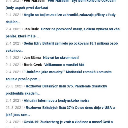
3. 4. 2021 /
Petr Haraším
Petr Haraším: Byl jsem konečně očkován!
(tedy aspoň první dávkou)
2. 4. 2021 /
Anglie se bojí mutací ze zahraničí, zakazuje přílety z řady
dalších...
2. 4. 2021 /
Jan Čulík
Pozor na podvodné maily, s cílem vylákat od vás
peníze, které máte ...
2. 4. 2021 /
Sedm lidí v Británii zemřelo po očkování 18,1 milionů osob
vakcínou...
2. 4. 2021 /
Jan Sláma
Návrat ke skromnosti
2. 4. 2021 /
Boris Cvek
Velikonoce a morální řád
2. 4. 2021 /
"Umíráme jako mouchy!" Maďarská romská komunita
zoufale prosí o pom...
26. 3. 2021 /
Rozhovor Britských listů 375. Pandemie drasticky
prohloubila akadem...
2. 4. 2021 /
Aktuální informace z londýnského metra
23. 3. 2021 /
Rozhovor Britských listů 374: Co se dnes děje v USA a
jaké jsou tam...
2. 4. 2021 /
Covid-19: Zuckerberg je vrah a zločinec a mnozí Češi a