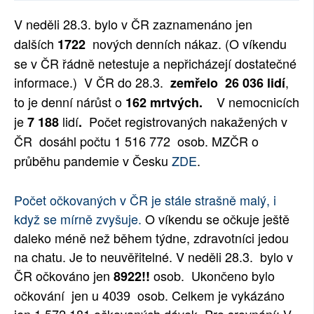
SOCIÁLNÍ SÍTĚ
V neděli 28.3. bylo v ČR zaznamenáno
jen
dalších
nových denních nákaz.
(O víkendu
1722
RUBRIKY
se v ČR řádně netestuje a nepřicházejí dostatečné
informace.) V ČR do 28.3.
,
zemřelo
26 036
lidí
PLNÁ VERZE STRÁNEK
to je denní nárůst o
V nemocnicích
162 mrtvých.
je
lidí
Počet registrovaných nakažených v
7 188
.
ČR dosáhl počtu
1 516 772
osob
.
MZČR o
průběhu pandemie v Česku
ZDE
.
Počet očkovaných v ČR je stále strašně malý, i
když se mírně zvyšuje.
O víkendu se očkuje ještě
daleko méně než během týdne, zdravotníci jedou
na chatu. Je to neuvěřitelné. V neděli 28.3. bylo v
ČR očkováno jen
o
sob. Ukončeno bylo
8922!!
očkování jen u 4039
osob. Celkem je vykázáno