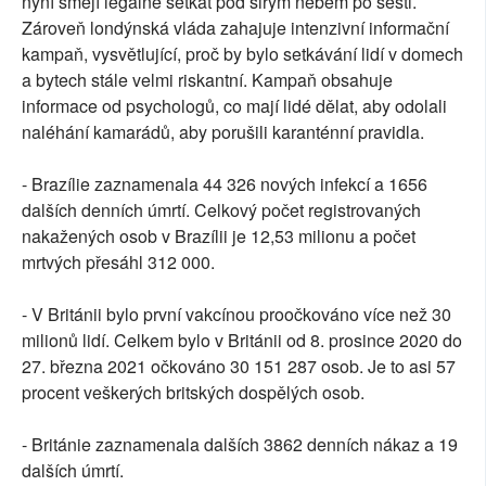
nyní smějí legálně setkat pod širým nebem po šesti.
Zároveň londýnská vláda zahajuje intenzivní informační
kampaň, vysvětlující, proč by bylo setkávání lidí v domech
a bytech stále velmi riskantní. Kampaň obsahuje
informace od psychologů, co mají lidé dělat, aby odolali
naléhání kamarádů, aby porušili karanténní pravidla.
- Brazílie zaznamenala 44 326 nových infekcí a 1656
dalších denních úmrtí. Celkový počet registrovaných
nakažených osob v Brazílii je 12,53 milionu a počet
mrtvých přesáhl 312 000.
- V Británii bylo první vakcínou proočkováno více než 30
milionů lidí. Celkem bylo v Británii od 8. prosince 2020 do
27. března 2021 očkováno 30 151 287 osob. Je to asi 57
procent veškerých britských dospělých osob.
- Británie zaznamenala dalších 3862 denních nákaz a 19
dalších úmrtí.