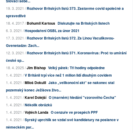
Slováci sebe...
19. 3. 2021 /
Rozhovor Britských listů 373. Zastavme covid společně a
spravedlivě
18. 4. 2017 /
Bohumil Kartous
Diskutujte na Britských listech
6. 3. 2021 /
Hospodaření OSBL za únor 2021
17. 3. 2021 /
Rozhovor Britských listů 372. Za Linou Vaculíkovou-
Gvenetadze: Zach...
12. 3. 2021 /
Rozhovor Britských listů 371. Koronavirus: Proč to umírání
české sp...
18. 4. 2025 /
Jim Bishop
Velký pátek: Tři hodiny odpoledne
1. 4. 2021 /
V Británii trpí více než 1 milion lidí dlouhým covidem
1. 4. 2021 /
Miloš Dokulil
Jako „velikonoční akt“ se nakonec stal
pozemský konec Ježíšova živo...
1. 4. 2021 /
Karel Dolejší
O (marném) hledání "vzorového Čecha"
1. 4. 2021 /
Několik obrázků
1. 4. 2021 /
Vojtěch Landa
O cenzuře ve prospěch PPF
1. 4. 2021 /
Syrský uprchlík se vzdal své kandidatury na poslance v
německém par...