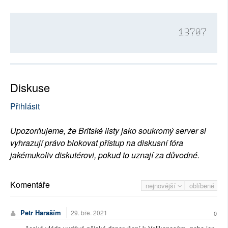
13707
Diskuse
Přihlásit
Upozorňujeme, že Britské listy jako soukromý server si
vyhrazují právo blokovat přístup na diskusní fóra
jakémukoliv diskutérovi, pokud to uznají za důvodné.
Komentáře
nejnovější
oblíbené
Petr Haraším
29. bře. 2021
0