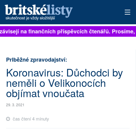
závisejí na finančních příspěvcích čtenářů. Prosíme, p
PŘIHLÁSIT
AKTUÁLNÍ VYDÁNÍ
Prlběžné zpravodajství:
ARCHIV
Koronavirus: Důchodci by
ROZHOVORY
neměli o Velikonocích
TÉMATA
objímat vnoučata
NEJČTENĚJŠÍ ZA 7 DNÍ
29. 3. 2021
AUTOŘI
čas čtení 4 minuty
PŘÍSPĚVKY NA PROVOZ