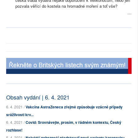
česká vláda vydává nějaké doporučení k Velikonocům, nebo jen
pozvala věřící do kostela na hromadné moření a toť vše?
Obsah vydání | 6. 4. 2021
6. 4. 2021 /
Vakcína AstraZeneca zřejmě způsobuje vzácné případy
srážlivosti krv...
6. 4. 2021 /
Covid: Srovnávejte, prosím, v řádném kontextu, Český
rozhlase!
5. 4. 2021 /
Největší nebezpečí představují nové varianty koronaviru