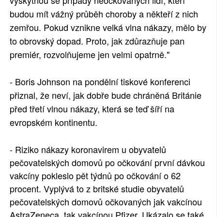
vyskytnou se případy neočkovaných lidí, kteří
budou mít vážný průběh choroby a někteří z nich
zemřou. Pokud vznikne velká vlna nákazy, mělo by
to obrovský dopad. Proto, jak zdůrazňuje pan
premiér, rozvolňujeme jen velmi opatrně."
- Boris Johnson na pondělní tiskové konferenci
přiznal, že neví, jak dobře bude chráněná Británie
před třetí vlnou nákazy, která se teď šíří na
evropském kontinentu.
- Riziko nákazy koronavirem u obyvatelů
pečovatelských domovů po očkování první dávkou
vakcíny pokleslo pět týdnů po očkování o 62
procent. Vyplývá to z britské studie obyvatelů
pečovatelských domovů očkovaných jak vakcínou
AstraZeneca, tak vakcínou Pfizer. Ukázalo se také,