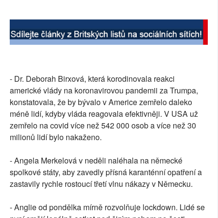
- Dr. Deborah Birxová, která korodinovala reakci
americké vlády na koronavirovou pandemii za Trumpa,
konstatovala, že by bývalo v Americe zemřelo daleko
méně lidí, kdyby vláda reagovala efektivněji. V USA už
zemřelo na covid více než 542 000 osob a více než 30
milionů lidí bylo nakaženo.
- Angela Merkelová v neděli naléhala na německé
spolkové státy, aby zavedly přísná karanténní opatření a
zastavily rychle rostoucí třetí vlnu nákazy v Německu.
- Anglie od pondělka mírně rozvolňuje lockdown. Lidé se