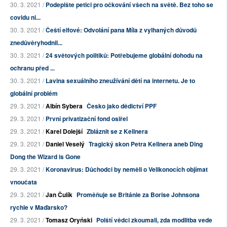
30. 3. 2021 /
Podepište petici pro očkování všech na světě. Bez toho se
covidu ni...
30. 3. 2021 /
Čeští elfové: Odvolání pana Míla z vylhaných důvodů
znedůvěryhodnil...
30. 3. 2021 /
24 světových politiků: Potřebujeme globální dohodu na
ochranu před ...
30. 3. 2021 /
Lavina sexuálního zneužívání dětí na internetu. Je to
globální problém
29. 3. 2021 /
Albín Sybera
Česko jako dědictví PPF
29. 3. 2021 /
První privatizační fond osiřel
29. 3. 2021 /
Karel Dolejší
Zbláznit se z Kellnera
29. 3. 2021 /
Daniel Veselý
Tragický skon Petra Kellnera aneb Ding
Dong the Wizard is Gone
29. 3. 2021 /
Koronavirus: Důchodci by neměli o Velikonocích objímat
vnoučata
29. 3. 2021 /
Jan Čulík
Proměňuje se Británie za Borise Johnsona
rychle v Maďarsko?
29. 3. 2021 /
Tomasz Oryński
Polští vědci zkoumali, zda modlitba vede