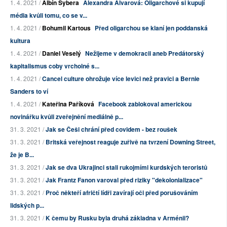
1. 4. 2021 /
Albín Sybera
Alexandra Alvarová: Oligarchové si kupují
média kvůli tomu, co se v...
1. 4. 2021 /
Bohumil Kartous
Před oligarchou se klaní jen poddanská
kultura
1. 4. 2021 /
Daniel Veselý
Nežijeme v demokracii aneb Predátorský
kapitalismus coby vrcholné s...
1. 4. 2021 /
Cancel culture ohrožuje více levici než pravici a Bernie
Sanders to ví
1. 4. 2021 /
Kateřina Paříková
Facebook zablokoval americkou
novinářku kvůli zveřejnění mediálně p...
31. 3. 2021 /
Jak se Češi chrání před covidem - bez roušek
31. 3. 2021 /
Britská veřejnost reaguje zuřivě na tvrzení Downing Street,
že je B...
31. 3. 2021 /
Jak se dva Ukrajinci stali rukojmími kurdských teroristů
31. 3. 2021 /
Jak Frantz Fanon varoval před riziky "dekolonializace"
31. 3. 2021 /
Proč někteří afričtí lídři zavírají oči před porušováním
lidských p...
31. 3. 2021 /
K čemu by Rusku byla druhá základna v Arménii?