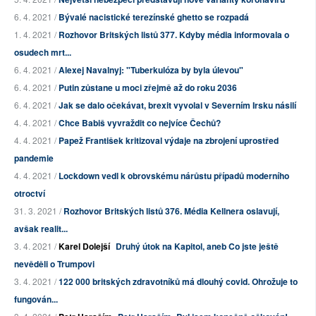
6. 4. 2021 /
Bývalé nacistické terezínské ghetto se rozpadá
1. 4. 2021 /
Rozhovor Britských listů 377. Kdyby média informovala o
osudech mrt...
6. 4. 2021 /
Alexej Navalnyj: "Tuberkulóza by byla úlevou"
6. 4. 2021 /
Putin zůstane u moci zřejmě až do roku 2036
6. 4. 2021 /
Jak se dalo očekávat, brexit vyvolal v Severním Irsku násilí
4. 4. 2021 /
Chce Babiš vyvraždit co nejvíce Čechů?
4. 4. 2021 /
Papež František kritizoval výdaje na zbrojení uprostřed
pandemie
4. 4. 2021 /
Lockdown vedl k obrovskému nárůstu případů moderního
otroctví
31. 3. 2021 /
Rozhovor Britských listů 376. Média Kellnera oslavují,
avšak realit...
3. 4. 2021 /
Karel Dolejší
Druhý útok na Kapitol, aneb Co jste ještě
nevěděli o Trumpovi
3. 4. 2021 /
122 000 britských zdravotníků má dlouhý covid. Ohrožuje to
fungován...