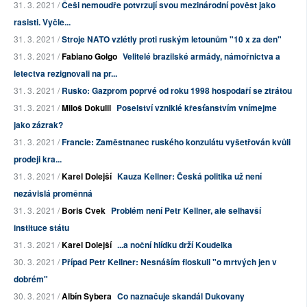
31. 3. 2021 /
Češi nemoudře potvrzují svou mezinárodní pověst jako
rasisti. Vyčle...
31. 3. 2021 /
Stroje NATO vzlétly proti ruským letounům "10 x za den"
31. 3. 2021 /
Fabiano Golgo
Velitelé brazilské armády, námořnictva a
letectva rezignovali na pr...
31. 3. 2021 /
Rusko: Gazprom poprvé od roku 1998 hospodaří se ztrátou
31. 3. 2021 /
Miloš Dokulil
Poselství vzniklé křesťanstvím vnímejme
jako zázrak?
31. 3. 2021 /
Francie: Zaměstnanec ruského konzulátu vyšetřován kvůli
prodeji kra...
31. 3. 2021 /
Karel Dolejší
Kauza Kellner: Česká politika už není
nezávislá proměnná
31. 3. 2021 /
Boris Cvek
Problém není Petr Kellner, ale selhavší
instituce státu
31. 3. 2021 /
Karel Dolejší
...a noční hlídku drží Koudelka
30. 3. 2021 /
Případ Petr Kellner: Nesnáším floskuli "o mrtvých jen v
dobrém"
30. 3. 2021 /
Albín Sybera
Co naznačuje skandál Dukovany