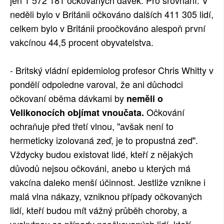
jen
1 572 181
očkovaných dávek.
Pro srovnání: V
neděli bylo v Británii očkováno dalších 411 305 lidí,
celkem bylo v Británii proočkováno alespoň první
vakcínou 44,5 procent obyvatelstva.
- Britský vládní epidemiolog profesor Chris Whitty v
pondělí odpoledne varoval, že ani důchodci
očkovaní oběma dávkami by
neměli o
Očkování
Velikonocích objímat vnoučata.
ochraňuje před třetí vlnou, "avšak není to
hermeticky izolovaná zeď, je to propustná zeď".
Vždycky budou existovat lidé, kteří z nějakých
důvodů nejsou očkováni, anebo u kterých má
vakcína daleko menší účinnost. Jestliže vznikne i
malá vlna nákazy, vzniknou případy očkovaných
lidí, kteří budou mít vážný průběh choroby, a