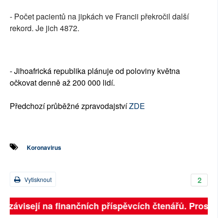
- Počet pacientů na jipkách ve Francii překročil další
rekord. Je jich 4872.
- Jihoafrická republika plánuje od poloviny května
očkovat denně až 200 000 lidí.
Předchozí průběžné zpravodajství
ZDE
Koronavirus
2
Vytisknout
ě závisejí na finančních příspěvcích čtenářů. Prosíme,