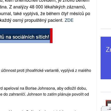
ována. Z analýzy 48 000 lékařských záznamů,
Journal, také vyplývá, že během čtyř měsíců po
 každý osmý propuštěný pacient.
ZDE
činnost proti jihoafrické variantě, vyplývá z malého
ord apeloval na Borise Johnsona, aby odložil dobu,
e do zahraničí. Johnson to zatím plánuje povolit od