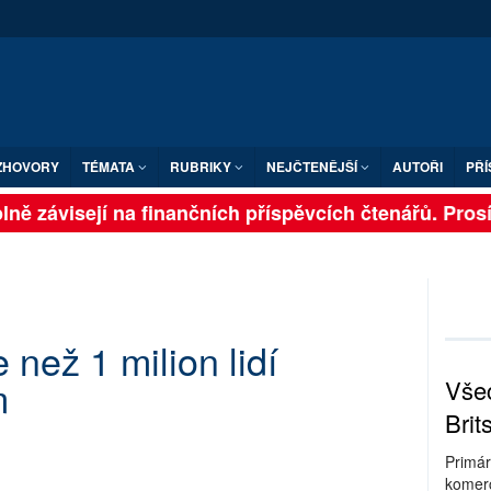
ZHOVORY
TÉMATA
RUBRIKY
NEJČTENĚJŠÍ
AUTOŘI
PŘÍ
ně závisejí na finančních příspěvcích čtenářů. Prosíme
e než 1 milion lidí
m
Všec
Brit
Primár
komerc