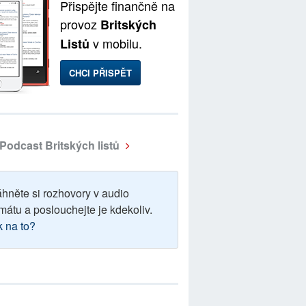
Přispějte finančně na
provoz
Britských
v mobilu.
Listů
CHCI PŘISPĚT
Podcast Britských listů
áhněte si rozhovory v audio
mátu a poslouchejte je kdekoliv.
k na to?