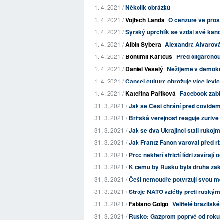
1. 4. 2021 /
Několik obrázků
1. 4. 2021 /
Vojtěch Landa
O cenzuře ve pro
1. 4. 2021 /
Syrský uprchlík se vzdal své kan
1. 4. 2021 /
Albín Sybera
Alexandra Alvarová:
1. 4. 2021 /
Bohumil Kartous
Před oligarchou
1. 4. 2021 /
Daniel Veselý
Nežijeme v demokra
1. 4. 2021 /
Cancel culture ohrožuje více levic
1. 4. 2021 /
Kateřina Paříková
Facebook zablo
31. 3. 2021 /
Jak se Češi chrání před covidem
31. 3. 2021 /
Britská veřejnost reaguje zuřivě 
31. 3. 2021 /
Jak se dva Ukrajinci stali rukoj
31. 3. 2021 /
Jak Frantz Fanon varoval před ri
31. 3. 2021 /
Proč někteří afričtí lídři zavírají
31. 3. 2021 /
K čemu by Rusku byla druhá zák
31. 3. 2021 /
Češi nemoudře potvrzují svou mez
31. 3. 2021 /
Stroje NATO vzlétly proti ruský
31. 3. 2021 /
Fabiano Golgo
Velitelé brazilsk
31. 3. 2021 /
Rusko: Gazprom poprvé od roku 