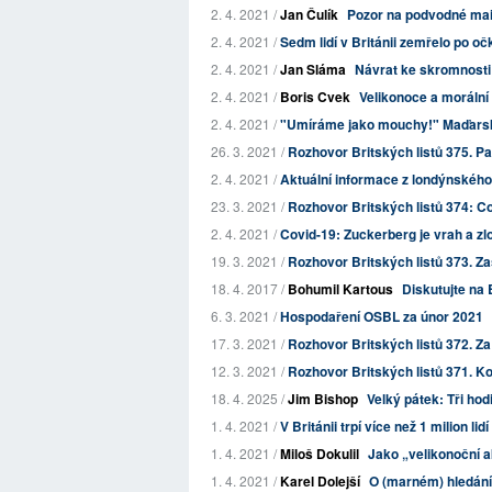
2. 4. 2021 /
Jan Čulík
Pozor na podvodné maily
2. 4. 2021 /
Sedm lidí v Británii zemřelo po oč
2. 4. 2021 /
Jan Sláma
Návrat ke skromnosti
2. 4. 2021 /
Boris Cvek
Velikonoce a morální
2. 4. 2021 /
"Umíráme jako mouchy!" Maďarská
26. 3. 2021 /
Rozhovor Britských listů 375. P
2. 4. 2021 /
Aktuální informace z londýnskéh
23. 3. 2021 /
Rozhovor Britských listů 374: Co
2. 4. 2021 /
Covid-19: Zuckerberg je vrah a zlo
19. 3. 2021 /
Rozhovor Britských listů 373. Z
18. 4. 2017 /
Bohumil Kartous
Diskutujte na 
6. 3. 2021 /
Hospodaření OSBL za únor 2021
17. 3. 2021 /
Rozhovor Britských listů 372. Z
12. 3. 2021 /
Rozhovor Britských listů 371. Ko
18. 4. 2025 /
Jim Bishop
Velký pátek: Tři ho
1. 4. 2021 /
V Británii trpí více než 1 milion l
1. 4. 2021 /
Miloš Dokulil
Jako „velikonoční a
1. 4. 2021 /
Karel Dolejší
O (marném) hledán