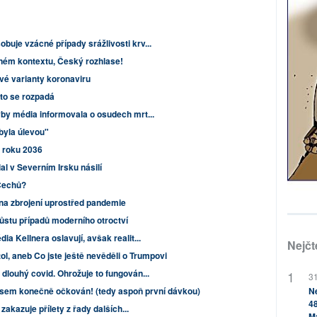
uje vzácné případy srážlivosti krv...
dném kontextu, Český rozhlase!
vé varianty koronaviru
tto se rozpadá
yby média informovala o osudech mrt...
byla úlevou"
o roku 2036
al v Severním Irsku násilí
 Čechů?
 na zbrojení uprostřed pandemie
stu případů moderního otroctví
ia Kellnera oslavují, avšak realit...
Nejčt
ol, aneb Co jste ještě nevěděli o Trumpovi
dlouhý covid. Ohrožuje to fungován...
31
jsem konečně očkován! (tedy aspoň první dávkou)
Ne
48
zakazuje přílety z řady dalších...
M