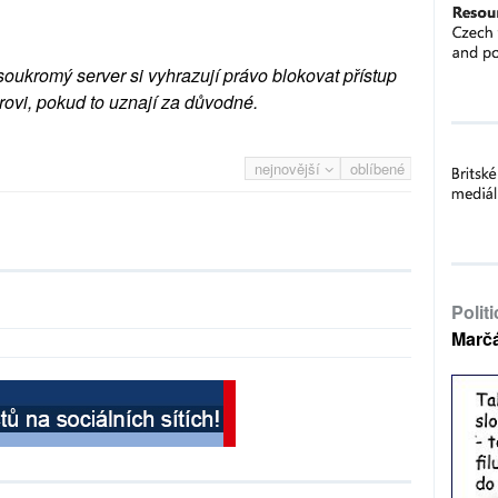
soukromý server si vyhrazují právo blokovat přístup
rovi, pokud to uznají za důvodné.
nejnovější
oblíbené
Polit
Marč