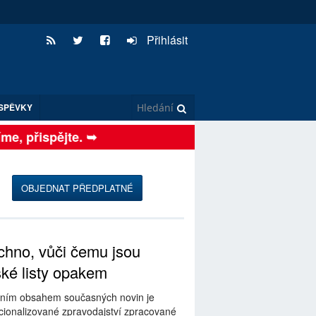
Přihlásit
SPĚVKY
, přispějte. ➥
OBJEDNAT PŘEDPLATNÉ
hno, vůči čemu jsou
ské listy opakem
ním obsahem současných novin je
ionalizované zpravodajství zpracované