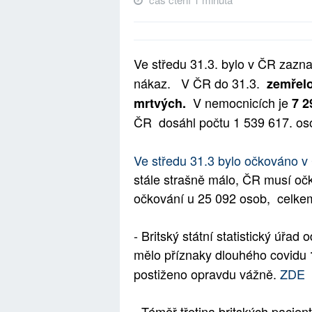
Ve středu 31.3. bylo v ČR zaz
nákaz.
V ČR do 31.3.
zemře
V nemocnicích je
mrtvých.
7 
ČR dosáhl počtu
1 539 617
.
os
Ve středu 31.3 bylo očkováno 
stále strašně málo, ČR musí očk
očkování u
25 092 osob, celke
- Britský státní statistický úřa
mělo příznaky dlouhého covidu
postiženo opravdu vážně.
ZDE
- Téměř třetina britských pacie