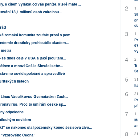
, s cílem vylákat od vás peníze, které máte ...
1.
kování 18,1 milionů osob vakcínou...
Sh
go
do
 řád
1.
 romská komunita zoufale prosí o pom...
Po
andemie drasticky prohloubila akadem...
67
o metra
v
 se dnes děje v USA a jaké jsou tam...
2.
Tr
činec a mnozí Češi a Slováci sebe...
S
astavme covid společně a spravedlivě
31
Britských listech
It
31
a Linou Vaculíkovou-Gvenetadze: Zach...
Pr
ronavirus: Proč to umírání české sp...
př
diny odpoledne
1.
idí dlouhým covidem
M
an
kt“ se nakonec stal pozemský konec Ježíšova živo...
31
í "vzorového Čecha"