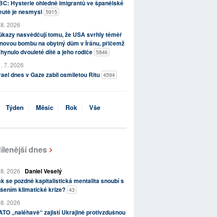
C: Hysterie ohledně imigrantů ve španělské
eutě je nesmysl
5915
 8. 2026
kazy nasvědčují tomu, že USA svrhly téměř
novou bombu na obytný dům v Íránu, přičemž
hynulo dvouleté dítě a jeho rodiče
5846
. 7. 2026
rael dnes v Gaze zabil osmiletou Ritu
4594
Týden
Měsíc
Rok
Vše
ílenější dnes
 8. 2026
Daniel Veselý
k se pozdně kapitalistická mentalita snoubí s
šením klimatické krize?
43
 8. 2026
TO „naléhavě“ zajistí Ukrajině protivzdušnou