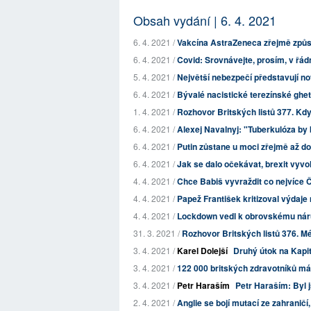
Obsah vydání | 6. 4. 2021
6. 4. 2021 /
Vakcína AstraZeneca zřejmě způsob
6. 4. 2021 /
Covid: Srovnávejte, prosím, v řá
5. 4. 2021 /
Největší nebezpečí představují no
6. 4. 2021 /
Bývalé nacistické terezínské ghe
1. 4. 2021 /
Rozhovor Britských listů 377. Kd
6. 4. 2021 /
Alexej Navalnyj: "Tuberkulóza by 
6. 4. 2021 /
Putin zůstane u moci zřejmě až d
6. 4. 2021 /
Jak se dalo očekávat, brexit vyvol
4. 4. 2021 /
Chce Babiš vyvraždit co nejvíce
4. 4. 2021 /
Papež František kritizoval výdaje
4. 4. 2021 /
Lockdown vedl k obrovskému nárů
31. 3. 2021 /
Rozhovor Britských listů 376. Méd
3. 4. 2021 /
Karel Dolejší
Druhý útok na Kapit
3. 4. 2021 /
122 000 britských zdravotníků má 
3. 4. 2021 /
Petr Haraším
Petr Haraším: Byl 
2. 4. 2021 /
Anglie se bojí mutací ze zahraničí, 