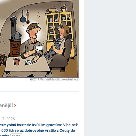
enější
. 7. 2026
smyslná hysterie kvůli imigrantům: Více než
 000 lidí se už dobrovolně vrátilo z Ceuty do
aroka
15455