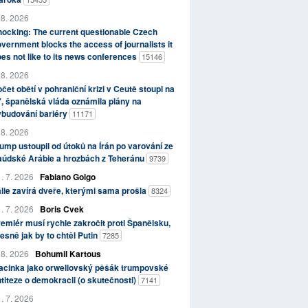
 8. 2026
ocking: The current questionable Czech
vernment blocks the access of journalists it
es not like to its news conferences
15146
 8. 2026
čet obětí v pohraniční krizi v Ceutě stoupl na
, španělská vláda oznámila plány na
ybudování bariéry
11171
 8. 2026
ump ustoupil od útoků na Írán po varování ze
aúdské Arábie a hrozbách z Teheránu
9739
. 7. 2026
Fabiano Golgo
álie zavírá dveře, kterými sama prošla
8324
. 7. 2026
Boris Cvek
emiér musí rychle zakročit proti Španělsku,
esně jak by to chtěl Putin
7285
 8. 2026
Bohumil Kartous
acinka jako orwellovský pěšák trumpovské
titeze o demokracii (o skutečnosti)
7141
. 7. 2026