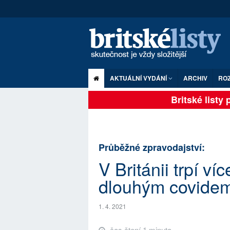
AKTUÁLNÍ VYDÁNÍ
ARCHIV
RO
Britské listy pl
Průběžné zpravodajství:
V Británii trpí víc
dlouhým covide
1. 4. 2021
čas čtení 1 minuta