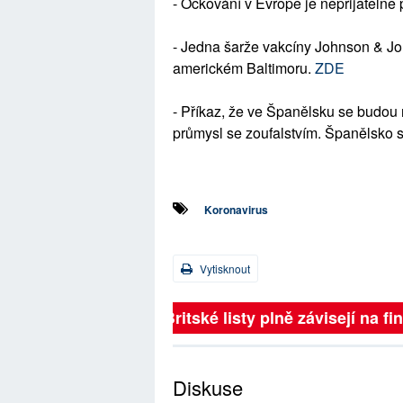
- Očkování v Evropě je nepřijatelně
- Jedna šarže vakcíny Johnson & Jo
americkém Baltimoru.
ZDE
- Příkaz, že ve Španělsku se budou ny
průmysl se zoufalstvím. Španělsko s
Koronavirus
Vytisknout
Britské listy plně závisejí na f
Diskuse