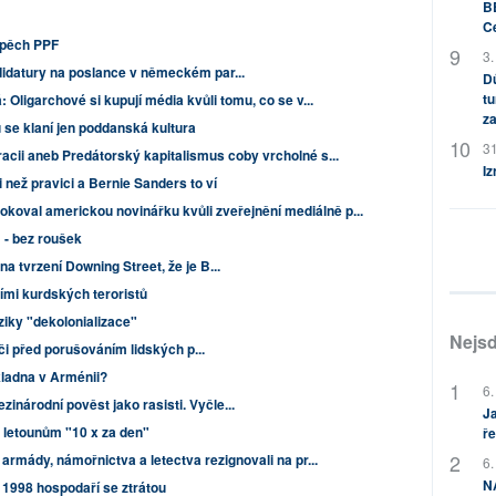
BB
C
spěch PPF
3.
didatury na poslance v německém par...
Dů
tu
 Oligarchové si kupují média kvůli tomu, co se v...
za
 se klaní jen poddanská kultura
31
cii aneb Predátorský kapitalismus coby vrcholné s...
Iz
i než pravici a Bernie Sanders to ví
koval americkou novinářku kvůli zveřejnění mediálně p...
 - bez roušek
na tvrzení Downing Street, že je B...
mími kurdských teroristů
ziky "dekolonializace"
Nejsd
 oči před porušováním lidských p...
ladna v Arménii?
6.
inárodní pověst jako rasisti. Vyčle...
Ja
m letounům "10 x za den"
ře
é armády, námořnictva a letectva rezignovali na pr...
6.
NA
1998 hospodaří se ztrátou