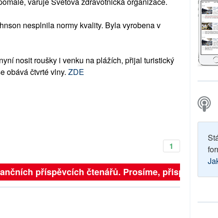
 pomalé, varuje Světová zdravotnická organizace.
hnson nesplnila normy kvality. Byla vyrobena v
ní nosit roušky i venku na plážích, přijal turistický
e obává čtvrté vlny.
ZDE
St
1
for
Ja
inančních příspěvcích čtenářů. Prosíme, přispějte. ➥