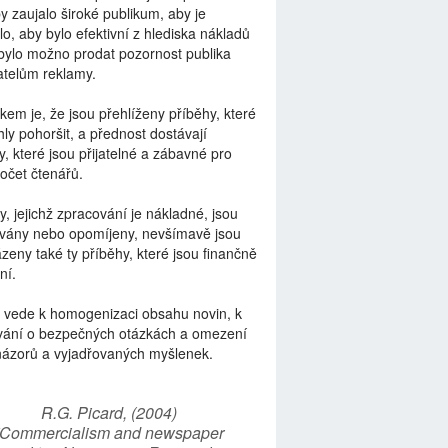
by zaujalo široké publikum, aby je
lo, aby bylo efektivní z hlediska nákladů
bylo možno prodat pozornost publika
telům reklamy.
kem je, že jsou přehlíženy příběhy, které
ly pohoršit, a přednost dostávají
y, které jsou přijatelné a zábavné pro
počet čtenářů.
y, jejichž zpracování je nákladné, jsou
vány nebo opomíjeny, nevšímavě jsou
zeny také ty příběhy, které jsou finančně
ní.
 vede k homogenizaci obsahu novin, k
vání o bezpečných otázkách a omezení
názorů a vyjadřovaných myšlenek.
R.G. Picard, (2004)
“Commercialism and newspaper