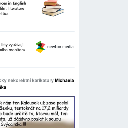
icky nekorektní karikatury
Michaela
áka