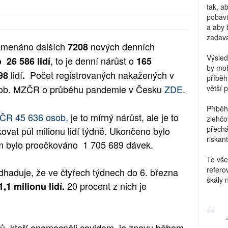
tak, a
pobavi
a aby 
zadava
namenáno
dalších
nových denních
7208
Výsled
, to je denní nárůst o
lo
26 586
lidí
165
by moh
lidí
Počet registrovaných nakažených v
298
.
příběh
ob
.
MZČR o průběhu pandemie v Česku
ZDE
.
větší 
Příběh
v ČR
45 636 osob,
je to mírný nárůst, ale je to
zlehčo
přechá
ovat půl milionu lidí týdně. Ukončeno bylo
riskant
m bylo proočkováno
1 705 689 dávek.
To vše
refero
d odhaduje, že ve čtyřech týdnech do 6. března
škály 
20 procent z nich je
1,1 milionu lidí.
ntů, kteří onemocněli covidem, je znovu během