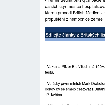
dalších čtyř měsíců hospitaliz
kterou provedl British Medical 
propuštění z nemocnice zemřel
- Vakcína Pfizer-BioNTech má 100% ú
testu.
- Velšský první ministr Mark Drakef
odkdy by se smělo cestovat z Británi
17. května.