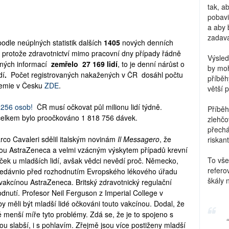
tak, a
pobavi
a aby 
zadava
podle neúplných statistik dalších
1405
nových denních
 protože zdravotnictví mimo pracovní dny případy řádně
Výsled
plných informací
zemřelo 27 169
lidí
, to je denní nárůst o
by moh
dí
.
Počet registrovaných nakažených v ČR dosáhl počtu
příběh
emie v Česku
ZDE
.
větší 
,256
osob!
ČR musí očkovat půl milionu lidí týdně.
Příběh
elkem bylo proočkováno
1 818 756
dávek.
zlehčo
přechá
rco Cavaleri sdělil italským novinám
Il Messagero
, že
riskant
nou AstraZeneca a velmi vzácným výskytem případů krevní
To vše
tiček u mladších lidí, avšak vědci nevědí proč. Německo,
refero
 nedávnio před rozhodnutím Evropského lékového úřadu
škály 
vakcínou AstraZeneca. Britský zdravotnický regulační
utí. Profesor Neil Ferguson z Imperial College v
y měli být mladší lidé očkováni touto vakcínou. Dodal, že
tě menší míře tyto problémy. Zdá se, že je to spojeno s
sou slabší, i s pohlavím. Zřejmě jsou více postiženy mladší