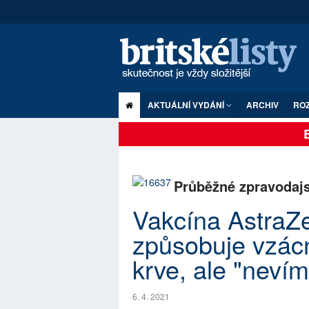
AKTUÁLNÍ VYDÁNÍ
ARCHIV
RO
Br
Průběžné zpravodajs
Vakcína AstraZ
způsobuje vzácn
krve, ale "neví
6. 4. 2021