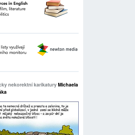
icky nekorektní karikatury
Michaela
áka