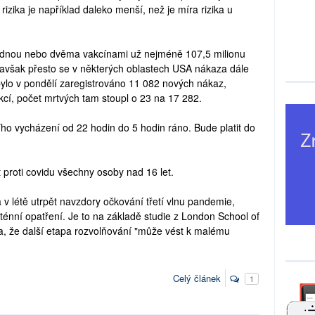
rizika je například daleko menší, než je míra rizika u
jednou nebo dvěma vakcínami už nejméně 107,5 milionu
va, avšak přesto se v některých oblastech USA nákaza dále
 bylo v pondělí zaregistrováno 11 082 nových nákaz,
kcí, počet mrtvých tam stoupl o 23 na 17 282.
ího vycházení od 22 hodin do 5 hodin ráno. Bude platit do
 proti covidu všechny osoby nad 16 let.
la v létě utrpět navzdory očkování třetí vlnu pandemie,
nní opatření. Je to na základě studie z London School of
ila, že další etapa rozvolňování "může vést k malému
Celý článek
1