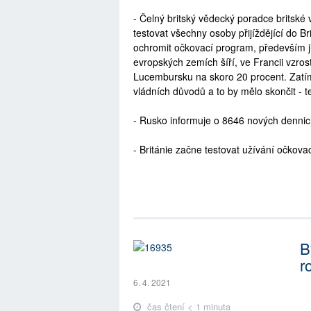
- Čelný britský vědecký poradce britské
testovat všechny osoby přijíždějící do B
ochromit očkovací program, především ji
evropských zemích šíří, ve Francii vzrost
Lucembursku na skoro 20 procent. Zatím se
vládních důvodů a to by mělo skončit - te
- Rusko informuje o 8646 nových denni
- Británie začne testovat užívání očkova
B
r
6. 4. 2021
čas čtení < 1 minuta