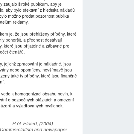
by zaujalo široké publikum, aby je
lo, aby bylo efektivní z hlediska nákladů
bylo možno prodat pozornost publika
telům reklamy.
kem je, že jsou přehlíženy příběhy, které
ly pohoršit, a přednost dostávají
y, které jsou přijatelné a zábavné pro
počet čtenářů.
y, jejichž zpracování je nákladné, jsou
vány nebo opomíjeny, nevšímavě jsou
zeny také ty příběhy, které jsou finančně
ní.
 vede k homogenizaci obsahu novin, k
vání o bezpečných otázkách a omezení
názorů a vyjadřovaných myšlenek.
R.G. Picard, (2004)
“Commercialism and newspaper