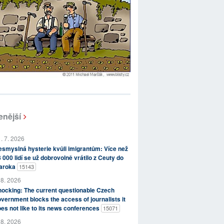
enější
. 7. 2026
smyslná hysterie kvůli imigrantům: Více než
 000 lidí se už dobrovolně vrátilo z Ceuty do
aroka
15143
 8. 2026
ocking: The current questionable Czech
vernment blocks the access of journalists it
es not like to its news conferences
15071
 8. 2026