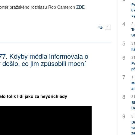
Po
portér pražského rozhlasu Rob Cameron
ZDE
67
v
2.
1
Tr
S
31
It
377. Kdyby média informovala o
31
došlo, co jim způsobili mocní
Pr
př
1.
M
an
 tolik lidí jako za heydrichiády
31
BB
C
3.
Dů
tu
za