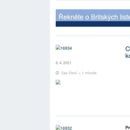
C
k
6. 4. 2021
čas čtení < 1 minuta
Pr