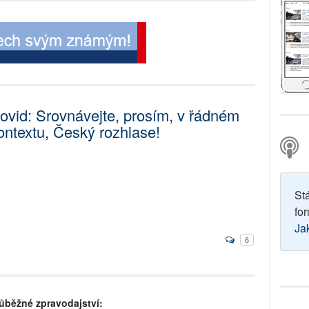
ovid: Srovnávejte, prosím, v řádném
ontextu, Český rozhlase!
St
for
Ja
6
ůběžné zpravodajství: