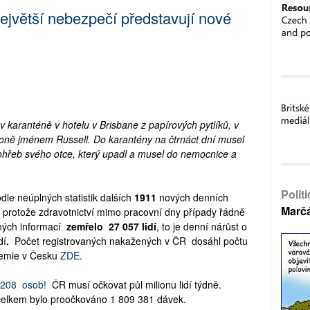
ejvětší nebezpečí představují nové
 v karanténě v hotelu v Brisbane z papírových pytlíků, v
koně jménem Russell. Do karantény na čtrnáct dní musel
hřeb svého otce, který upadl a musel do nemocnice a
Polit
dle neúplných statistik dalších
1911
nových denních
Marč
 protože zdravotnictví mimo pracovní dny případy řádně
lných informací
zemřelo 27 057
lidí
, to je denní nárůst o
dí
.
Počet registrovaných nakažených v ČR dosáhl počtu
emie v Česku
ZDE
.
 208 osob!
ČR musí očkovat půl milionu lidí týdně.
elkem bylo proočkováno
1 809 381
dávek.