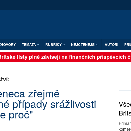
ZHOVORY
TÉMATA
RUBRIKY
NEJČTENĚJŠÍ
AUTOŘI
PŘÍ
itské listy plně závisejí na finančních příspěvcích čt
tví:
eneca zřejmě
é případy srážlivosti
Všec
me proč"
Brit
Primár
komerc