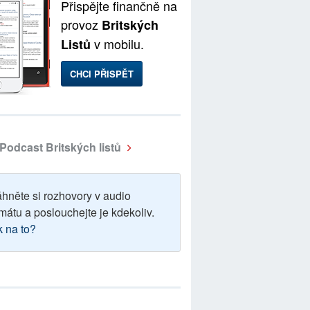
Přispějte finančně na
provoz
Britských
v mobilu.
Listů
CHCI PŘISPĚT
Podcast Britských listů
áhněte si rozhovory v audio
mátu a poslouchejte je kdekoliv.
k na to?