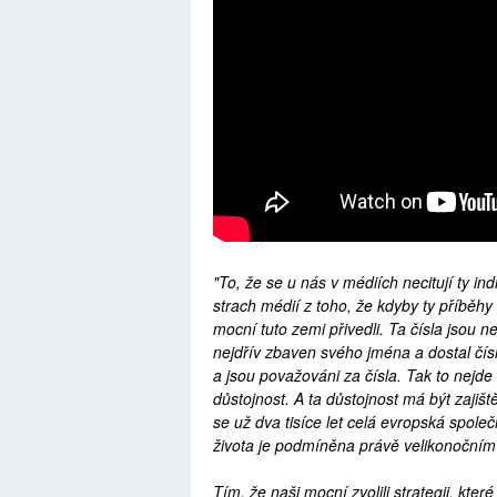
"To, že se u nás v médiích necitují ty in
strach médií z toho, že kdyby ty příběhy 
mocní tuto zemi přivedli. Ta čísla jsou n
nejdřív zbaven svého jména a dostal čísl
a jsou považováni za čísla. Tak to nejd
důstojnost. A ta důstojnost má být zaji
se už dva tisíce let celá evropská spole
života je podmíněna právě velikonoční
Tím, že naši mocní zvolili strategii, kte