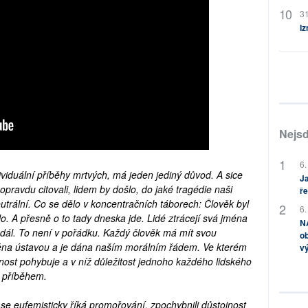
31
Iz
Nejsd
6.
dividuální příběhy mrtvých, má jeden jediný důvod. A sice
Ja
opravdu citovali, lidem by došlo, do jaké tragédie naši
ře
eutrální. Co se dělo v koncentračních táborech: Člověk byl
6.
o. A přesně o to tady dneska jde. Lidé ztrácejí svá jména
NA
e dál. To není v pořádku. Každý člověk má mít svou
ob
štěna ústavou a je dána naším morálním řádem. Ve kterém
v
čnost pohybuje a v níž důležitost jednoho každého lidského
m příběhem.
ré se eufemisticky říká promořování, zpochybnili důstojnost