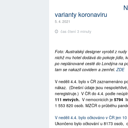
N
varianty koronaviru
5. 4. 2021
čas čtení 3 minuty
Foto: Australský designer vyrobil z nudy
nichž mu hotel dodává do pokoje jídlo, 
po neplánované cestě do Londýna na po
tam se nakazil covidem a zemřel.
ZDE
V neděli 4.4. bylo v ČR zaznamenáno
po
nákaz.
(Dnešní údaje jsou nespolehlivé,
neregistruje.) V ČR do 4.4. podle neúp
111 mrtvých.
V nemocnicích je
5794
li
1 553 820
osob
.
MZČR o průběhu pand
V neděli 4.4. bylo očkováno v ČR
jen 10
Ukončeno bylo očkování u 8173
osob, c