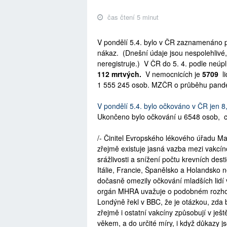
čas čtení 5 minut
V pondělí 5.4. bylo v ČR zaznamenáno
nákaz.
(Dnešní údaje jsou nespolehlivé,
neregistruje.) V ČR do 5. 4. podle neú
112 mrtvých.
V nemocnicích je
5709
li
1 555 245
osob
.
MZČR o průběhu pand
V pondělí 5.4. bylo očkováno v ČR
jen
8
Ukončeno bylo očkování u 6548
osob, c
/- Činitel Evropského lékového úřadu Ma
zřejmě existuje jasná vazba mezi vakcí
srážlivosti a snížení počtu krevních des
Itálie, Francie, Španělsko a Holandsko
dočasně omezily očkování mladších lidí 
orgán MHRA uvažuje o podobném rozhodn
Londýně řekl v BBC, že je otázkou, zda b
zřejmě i ostatní vakcíny způsobují v ješ
věkem, a do určité míry, i když důkazy j