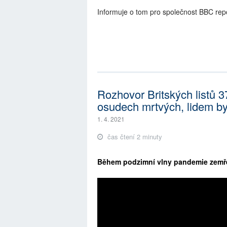
Informuje o tom pro společnost BBC re
Rozhovor Britských listů 
osudech mrtvých, lidem by 
1. 4. 2021
čas čtení 2 minuty
Během podzimní vlny pandemie zemřelo