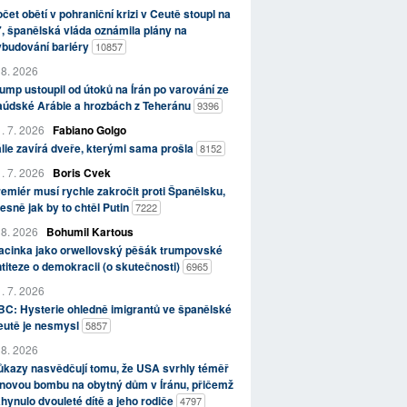
čet obětí v pohraniční krizi v Ceutě stoupl na
, španělská vláda oznámila plány na
ybudování bariéry
10857
 8. 2026
ump ustoupil od útoků na Írán po varování ze
aúdské Arábie a hrozbách z Teheránu
9396
. 7. 2026
Fabiano Golgo
álie zavírá dveře, kterými sama prošla
8152
. 7. 2026
Boris Cvek
emiér musí rychle zakročit proti Španělsku,
esně jak by to chtěl Putin
7222
 8. 2026
Bohumil Kartous
acinka jako orwellovský pěšák trumpovské
titeze o demokracii (o skutečnosti)
6965
. 7. 2026
C: Hysterie ohledně imigrantů ve španělské
eutě je nesmysl
5857
 8. 2026
kazy nasvědčují tomu, že USA svrhly téměř
novou bombu na obytný dům v Íránu, přičemž
hynulo dvouleté dítě a jeho rodiče
4797