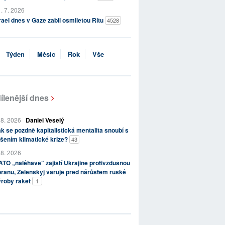
. 7. 2026
rael dnes v Gaze zabil osmiletou Ritu
4528
Týden
Měsíc
Rok
Vše
ílenější dnes
 8. 2026
Daniel Veselý
k se pozdně kapitalistická mentalita snoubí s
šením klimatické krize?
43
 8. 2026
TO „naléhavě“ zajistí Ukrajině protivzdušnou
ranu, Zelenskyj varuje před nárůstem ruské
ýroby raket
1