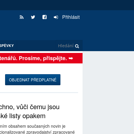
Přihlásit
SPĚVKY
enářů. Prosíme, přispějte. ➥
OBJEDNAT PŘEDPLATNÉ
hno, vůči čemu jsou
ské listy opakem
ním obsahem současných novin je
ionalizované zpravodajství zpracované