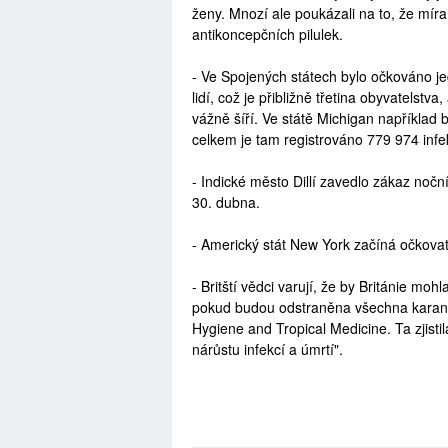
ženy. Mnozí ale poukázali na to, že míra 
antikoncepčních pilulek.
- Ve Spojených státech bylo očkováno 
lidí, což je přibližně třetina obyvatelst
vážně šíří. Ve státě Michigan například
celkem je tam registrováno 779 974 infe
- Indické město Dillí zavedlo zákaz nočn
30. dubna.
- Americký stát New York začíná očkovat
- Britští vědci varují, že by Británie moh
pokud budou odstraněna všechna karanté
Hygiene and Tropical Medicine. Ta zjist
nárůstu infekcí a úmrtí".