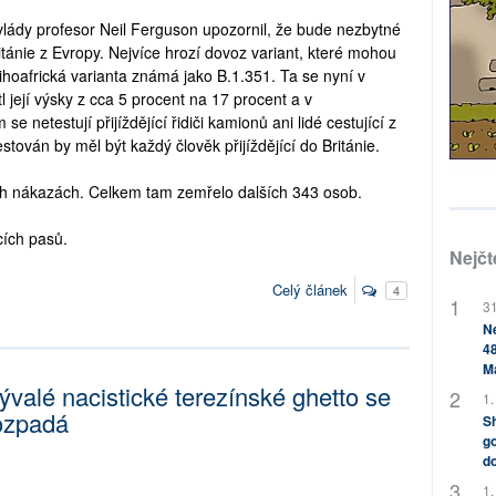
 vlády profesor Neil Ferguson upozornil, že bude nezbytné
ritánie z Evropy. Nejvíce hrozí dovoz variant, které mohou
hoafrická varianta známá jako B.1.351. Ta se nyní v
l její výsky z cca 5 procent na 17 procent a v
 netestují přijíždějící řidiči kamionů ani lidé cestující z
stován by měl být každý člověk přijíždějící do Británie.
ch nákazách. Celkem tam zemřelo dalších 343 osob.
cích pasů.
Nejčt
Celý článek
4
31
Ne
48
M
ývalé nacistické terezínské ghetto se
1.
ozpadá
Sh
go
do
1.