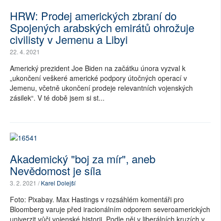
HRW: Prodej amerických zbraní do
Spojených arabských emirátů ohrožuje
civilisty v Jemenu a Libyi
22. 4. 2021
Americký prezident Joe Biden na začátku února vyzval k
„ukončení veškeré americké podpory útočných operací v
Jemenu, včetně ukončení prodeje relevantních vojenských
zásilek“. V té době jsem si st...
Akademický "boj za mír", aneb
Nevědomost je síla
3. 2. 2021 /
Karel Dolejší
Foto: Pixabay. Max Hastings v rozsáhlém komentáři pro
Bloomberg varuje před iracionálním odporem severoamerických
univerzit vůči vojenské historii. Podle něj v liberálních kruzích v