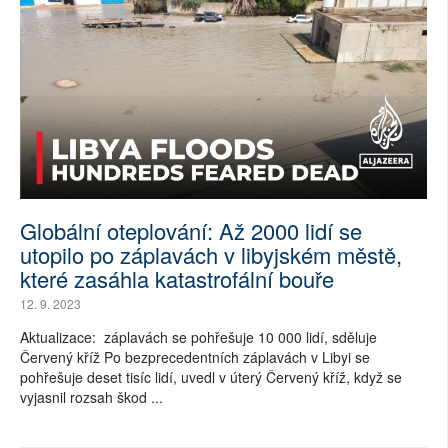
Globální oteplování: Až 2000 lidí se
utopilo po záplavách v libyjském městě,
které zasáhla katastrofální bouře
12. 9. 2023
Aktualizace: záplavách se pohřešuje 10 000 lidí, sděluje
Červený kříž Po bezprecedentních záplavách v Libyi se
pohřešuje deset tisíc lidí, uvedl v úterý Červený kříž, když se
vyjasnil rozsah škod ...