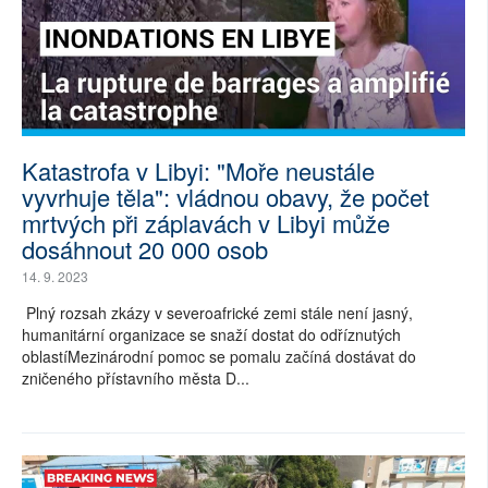
Katastrofa v Libyi: "Moře neustále
vyvrhuje těla": vládnou obavy, že počet
mrtvých při záplavách v Libyi může
dosáhnout 20 000 osob
14. 9. 2023
Plný rozsah zkázy v severoafrické zemi stále není jasný,
humanitární organizace se snaží dostat do odříznutých
oblastíMezinárodní pomoc se pomalu začíná dostávat do
zničeného přístavního města D...