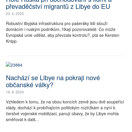
převaděčství migrantů z Libye do EU
23. 4. 2025
Robustní libyjská infrastruktura pro pašeráky lidí slouží
domácím i ruským podnikům, říkají pozorovatelé. Co může
Evropská unie udělat, aby převzala kontrolu?, ptá se Kersten
Knipp.
Nachází se Libye na pokraji nové
občanské války?
19. 8. 2024
Vzhledem k tomu, že na obou koncích země jsou dvě soupeřící
vlády, dochází k probíhajícím politickým roztržkám a nyní k
čerstvé vojenské mobilizaci, panují obavy, že by Libye mohla
směřovat k dalš...