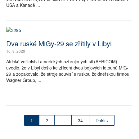
USA a Kanadě ...
Dva ruské MiGy-29 se zřítily v Libyi
16. 9. 2020
Africké velitelství amerických ozbrojených sil (AFRICOM)
uvedlo, že v Libyi došlo ke zřícení dvou bojových letounů MiG-
29 a zopakovalo, že stroje souvisí s ruskou žoldnéřskou firmou
Wagner Group, ...
1
2
…
34
Další ›