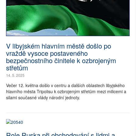
SOCIÁLNÍ SÍTĚ
RUBRIKY
PLNÁ VERZE STRÁNEK
V libyjském hlavním městě došlo po
vraždě vysoce postaveného
bezpečnostního činitele k ozbrojeným
střetům
14. 5. 2025
Večer 12. května došlo v centru a dalších oblastech libyjského
hlavního města Tripolisu k ozbrojeným střetům mezi milicemi a
silami současné vlády národní jednoty.
Role Ruska při obchodování s lidmi a