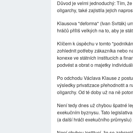
Důvod je velmi jednoduchý: Tím, že
oligarchy, také zajistila jejich napro
Klausova "deforma" (Ivan Sviták) um
hráčů příliš velkých na to, aby je st
Klíčem k úspěchu v tomto "podnikán
zohlednit potřeby zákazníka nebo nab
konexe ve státních institucích a fina
podvést a obrat o majetky individuál
Po odchodu Václava Klause z postu
výsledky privatizace přehodnotit a 
oligarchy. Od té doby už na ně pot
Není tedy dnes už chybou špatné leg
exekučním byznysu. Tato legislativa
(a další hráči exekučního průmyslu) p
Není chybou institucí, že se zahrani