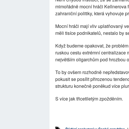
mimořádně mocní hráči Kellnerova 
zahraniční politiky, která vyhovuje 
Mocní hráči mají vliv uplatňovaný 
měli tisíce podnikatelů, nestalo by 
Když budeme opakovat, že problém je
ruskou cestu extrémní centralizace mo
největším oligarchům pod hrozbou o
To by ovšem rozhodně nepředstavov
pokusit se posílit přirozenou tende
strukturu konečně poněkud více plur
S více jak třicetiletým zpožděním.