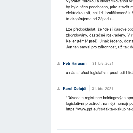
Vytvářet "širokou a diverzifikovanou v
by bylo něco podobného, jako stavět m
elektrickou síť, ani lidi kvalifikované 
to okopírujeme od Západu...
Lze předpokládat, že "delší časové ob
zlikvidovány, částečně rozkradeny. V 
Keller (téměř jistě). Jinak řečeno, do
Jen ten smysl pro zákonnost, už tak do
Petr Haraším
31. bře. 2021
u nás si přeci legislativní prostředí hl
Karel Dolejší
31. bře. 2021
"Důvodem registrace holdingových spo
legislativní prostředí, na nějž nemají p
https://www.ppf.eu/cs/fakta-o-skupine