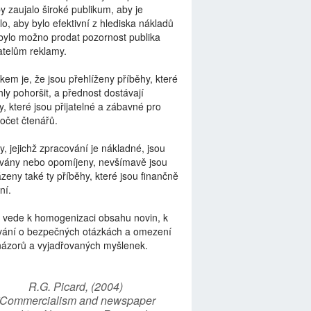
by zaujalo široké publikum, aby je
lo, aby bylo efektivní z hlediska nákladů
bylo možno prodat pozornost publika
telům reklamy.
kem je, že jsou přehlíženy příběhy, které
ly pohoršit, a přednost dostávají
y, které jsou přijatelné a zábavné pro
počet čtenářů.
y, jejichž zpracování je nákladné, jsou
vány nebo opomíjeny, nevšímavě jsou
zeny také ty příběhy, které jsou finančně
ní.
 vede k homogenizaci obsahu novin, k
vání o bezpečných otázkách a omezení
názorů a vyjadřovaných myšlenek.
R.G. Picard, (2004)
“Commercialism and newspaper