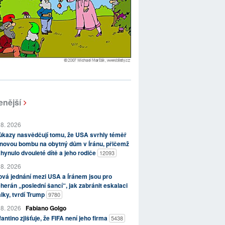
enější
 8. 2026
kazy nasvědčují tomu, že USA svrhly téměř
novou bombu na obytný dům v Íránu, přičemž
hynulo dvouleté dítě a jeho rodiče
12093
 8. 2026
vá jednání mezi USA a Íránem jsou pro
herán „poslední šancí“, jak zabránit eskalaci
lky, tvrdí Trump
9780
 8. 2026
Fabiano Golgo
fantino zjišťuje, že FIFA není jeho firma
5438