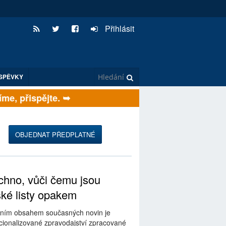
Přihlásit
SPĚVKY
e, přispějte. ➥
OBJEDNAT PŘEDPLATNÉ
hno, vůči čemu jsou
ské listy opakem
ním obsahem současných novin je
ionalizované zpravodajství zpracované