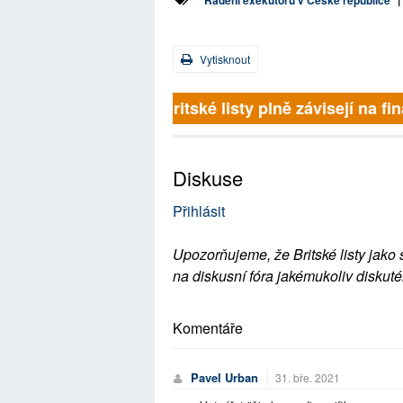
Řádění exekutorů v České republice
|
Vytisknout
Britské listy plně závisejí na 
Diskuse
Přihlásit
Upozorňujeme, že Britské listy jako 
na diskusní fóra jakémukoliv diskuté
Komentáře
Pavel Urban
31. bře. 2021