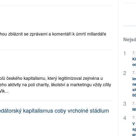
ou zbláznit se zprávami a komentáři k úmrtí miliardáře
Nejsd
7.
Kl
od
7.
ů českého kapitalismu, který legitimizoval zejména u
Iz
na
eho aktivity na poli charity, školství a marketingu vždy cílily
si
ik...
0
7.
dátorský kapitalismus coby vrcholné stádium
Ni
7.
V
sp
pr