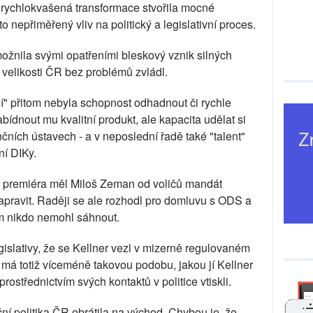
 rychlokvašená transformace stvořila mocné
sto nepřiměřený vliv na politický a legislativní proces.
ožnila svými opatřeními bleskový vznik silných
át velikosti ČR bez problémů zvládl.
í" přitom nebyla schopnost odhadnout či rychle
ídnout mu kvalitní produkt, ale kapacita udělat si
nčních ústavech - a v neposlední řadě také "talent"
ní DIKy.
 premiéra měl Miloš Zeman od voličů mandát
napravit. Raději se ale rozhodl pro domluvu s ODS a
om nikdo nemohl sáhnout.
islativy, že se Kellner vezl v mizerně regulovaném
 má totiž víceméně takovou podobu, jakou jí Kellner
rostřednictvím svých kontaktů v politice vtiskli.
ční politika ČR obrátila na východ. Chybou je, že