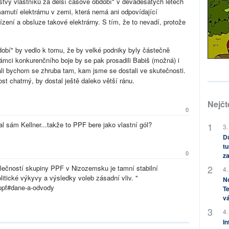
rstvy vlastníků za delší časové období" v devadesátých letech
amutí elektrárnu v zemi, která nemá ani odpovídající
k řízení a obsluze takové elektrárny. S tím, že to nevadí, protože
dobí" by vedlo k tomu, že by velké podniky byly částečně
rámci konkurenčního boje by se pak prosadili Babiš (možná) i
stali bychom se zhruba tam, kam jsme se dostali ve skutečnosti.
st chatrný, by dostal ještě daleko větší ránu.
Nejčt
0
ídal sám Kellner...takže to PPF bere jako vlastní gól?
3.
Dů
tu
0
za
lečností skupiny PPF v Nizozemsku je tamní stabilní
4.
olitické výkyvy a výsledky voleb zásadní vliv. "
No
-ppf#dane-a-odvody
Te
vá
4.
In