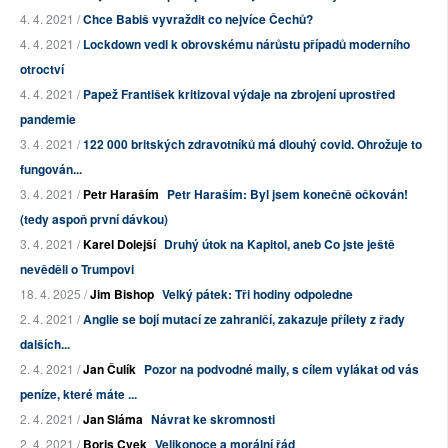
4. 4. 2021 /
Chce Babiš vyvraždit co nejvíce Čechů?
4. 4. 2021 /
Lockdown vedl k obrovskému nárůstu případů moderního
otroctví
4. 4. 2021 /
Papež František kritizoval výdaje na zbrojení uprostřed
pandemie
3. 4. 2021 /
122 000 britských zdravotníků má dlouhý covid. Ohrožuje to
fungován...
3. 4. 2021 /
Petr Haraším
Petr Haraším: Byl jsem konečně očkován!
(tedy aspoň první dávkou)
3. 4. 2021 /
Karel Dolejší
Druhý útok na Kapitol, aneb Co jste ještě
nevěděli o Trumpovi
18. 4. 2025 /
Jim Bishop
Velký pátek: Tři hodiny odpoledne
2. 4. 2021 /
Anglie se bojí mutací ze zahraničí, zakazuje přílety z řady
dalších...
2. 4. 2021 /
Jan Čulík
Pozor na podvodné maily, s cílem vylákat od vás
peníze, které máte ...
2. 4. 2021 /
Jan Sláma
Návrat ke skromnosti
2. 4. 2021 /
Boris Cvek
Velikonoce a morální řád