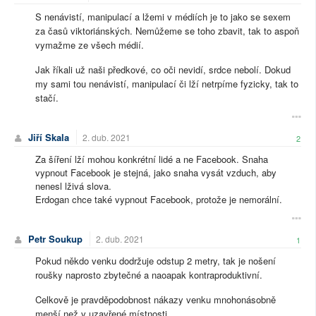
S nenávistí, manipulací a lžemi v médiích je to jako se sexem
za časů viktoriánských. Nemůžeme se toho zbavit, tak to aspoň
vymažme ze všech médií.
Jak říkali už naši předkové, co oči nevidí, srdce nebolí. Dokud
my sami tou nenávistí, manipulací či lží netrpíme fyzicky, tak to
stačí.
Jiří Skala
2. dub. 2021
2
Za šíření lží mohou konkrétní lidé a ne Facebook. Snaha
vypnout Facebook je stejná, jako snaha vysát vzduch, aby
nenesl lživá slova.
Erdogan chce také vypnout Facebook, protože je nemorální.
Petr Soukup
2. dub. 2021
1
Pokud někdo venku dodržuje odstup 2 metry, tak je nošení
roušky naprosto zbytečné a naoapak kontraproduktivní.
Celkově je pravděpodobnost nákazy venku mnohonásobně
menší než v uzavřené místnosti.