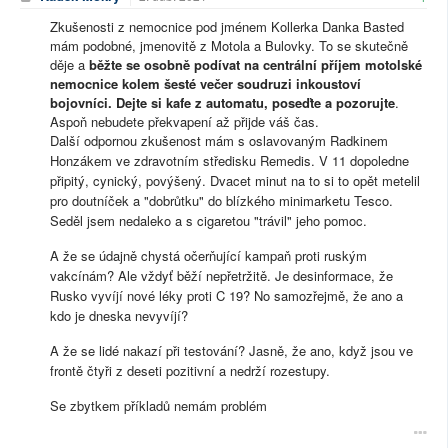
Zkušenosti z nemocnice pod jménem Kollerka Danka Basted
mám podobné, jmenovitě z Motola a Bulovky. To se skutečně
děje a
běžte se osobně podívat na centrální příjem motolské
nemocnice kolem šesté večer soudruzi inkoustoví
bojovníci. Dejte si kafe z automatu, poseďte a pozorujte
.
Aspoň nebudete překvapení až přijde váš čas.
Další odpornou zkušenost mám s oslavovaným Radkinem
Honzákem ve zdravotním středisku Remedis. V 11 dopoledne
připitý, cynický, povýšený. Dvacet minut na to si to opět metelil
pro doutníček a "dobrůtku" do blízkého minimarketu Tesco.
Seděl jsem nedaleko a s cigaretou "trávil" jeho pomoc.
A že se údajně chystá očerňující kampaň proti ruským
vakcínám? Ale vždyť běží nepřetržitě. Je desinformace, že
Rusko vyvíjí nové léky proti C 19? No samozřejmě, že ano a
kdo je dneska nevyvíjí?
A že se lidé nakazí při testování? Jasně, že ano, když jsou ve
frontě čtyři z deseti pozitivní a nedrží rozestupy.
Se zbytkem příkladů nemám problém