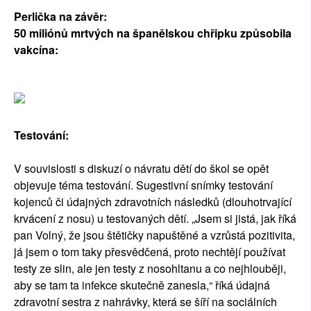
Perlička na závěr:
50 miliónů mrtvých na španělskou chřipku způsobila
vakcína:
Testování:
V souvislosti s diskuzí o návratu dětí do škol se opět
objevuje téma testování. Sugestivní snímky testování
kojenců či údajných zdravotních následků (dlouhotrvající
krvácení z nosu) u testovaných dětí. „Jsem si jistá, jak říká
pan Volný, že jsou štětičky napuštěné a vzrůstá pozitivita,
já jsem o tom taky přesvědčená, proto nechtějí používat
testy ze slin, ale jen testy z nosohltanu a co nejhlouběji,
aby se tam ta infekce skutečně zanesla,“ říká údajná
zdravotní sestra z nahrávky, která se šíří na sociálních