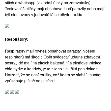
sítích a whatsapp (viz oddíl útoky na zdravotníky).
Testovací štetičky mají obsahovat buď parazity nebo mají
být sterilovány v jedovaté látce ethylenoxidu.
Respirátory:
Respirátory mají rovněž obsahovat parazity. Nošení
respirátorů má škodit. Opět svědectví údajné zdravotní
sestry„lidé mají na plicích bakteriální a plísňové infekce,
chlamydie a kandidy, je to z toho "jak říká pan doktor
Hnízdil", že se nosí roušky, což lidem se slabší imunitou
způsobuje plísně na plicích.“