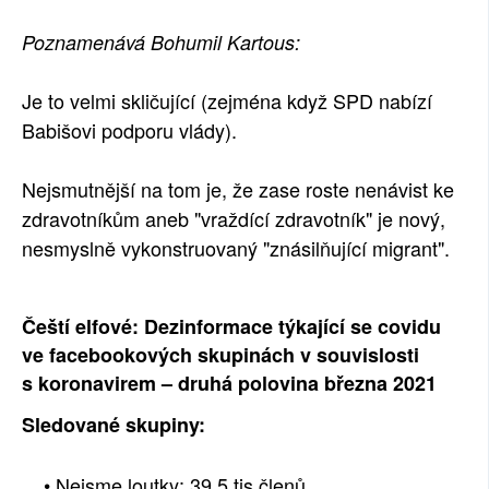
Poznamenává Bohumil Kartous:
Je to velmi skličující (zejména když SPD nabízí
Babišovi podporu vlády).
Nejsmutnější na tom je, že zase roste nenávist ke
zdravotníkům aneb "vraždící zdravotník" je nový,
nesmyslně vykonstruovaný "znásilňující migrant".
Čeští elfové: Dezinformace týkající se covidu
ve facebookových skupinách v souvislosti
s koronavirem – druhá polovina března 2021
Sledované skupiny:
• Nejsme loutky: 39,5 tis členů