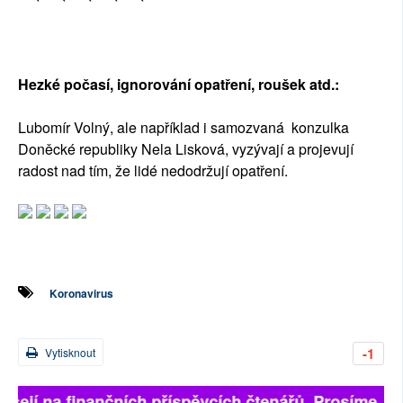
Hezké počasí, ignorování opatření, roušek atd.:
Lubomír Volný, ale například i samozvaná konzulka
Doněcké republiky Nela Lisková, vyzývají a projevují
radost nad tím, že lidé nedodržují opatření.
Koronavirus
-1
Vytisknout
isejí na finančních příspěvcích čtenářů. Prosíme, přis