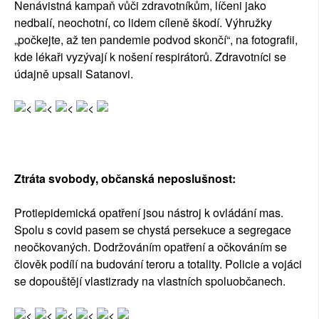
Nenávistná kampaň vůči zdravotníkům, líčeni jako
nedbalí, neochotní, co lidem cíleně škodí. Výhružky
„počkejte, až ten pandemie podvod skončí“, na fotografii,
kde lékaři vyzývají k nošení respirátorů. Zdravotníci se
údajně upsali Satanovi.
<
<
<
<
Ztráta svobody, občanská neposlušnost:
Protiepidemická opatření jsou nástroj k ovládání mas.
Spolu s covid pasem se chystá persekuce a segregace
neočkovaných. Dodržováním opatření a očkováním se
člověk podílí na budování teroru a totality. Policie a vojáci
se dopouštějí vlastizrady na vlastních spoluobčanech.
<
<
<
<
<