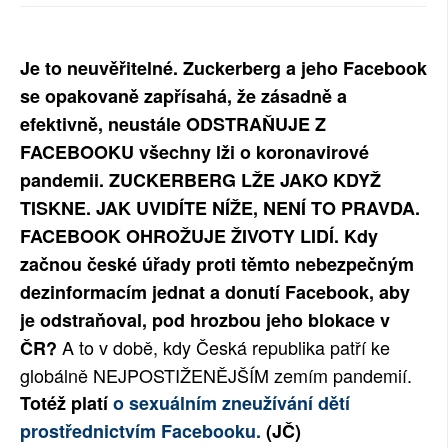
SOCIÁLNÍ SÍTĚ
Je to neuvěřitelné. Zuckerberg a jeho Facebook
RUBRIKY
se opakovaně zapřísahá, že zásadně a
PLNÁ VERZE STRÁNEK
efektivně, neustále ODSTRAŇUJE Z
FACEBOOKU všechny lži o koronavirové
pandemii. ZUCKERBERG LŽE JAKO KDYŽ
TISKNE. JAK UVIDÍTE NÍŽE, NENÍ TO PRAVDA.
FACEBOOK OHROŽUJE ŽIVOTY LIDÍ. Kdy
začnou české úřady proti těmto nebezpečným
dezinformacím jednat a donutí Facebook, aby
je odstraňoval, pod hrozbou jeho blokace v
A to v době, kdy Česká republika patří ke
ČR?
globálně NEJPOSTIŽENĚJŠÍM zemím pandemií.
Totéž platí
o sexuálním zneužívání dětí
prostřednictvím Facebooku.
(JČ)