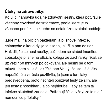
Útoky na zdravotníky:
Kolující nahrávka údajné zdravotní sestry, která potvrzuje
všechny covidové dezinformace, podle které je to
všechno podfuk, na kterém se ostatní zdravotníci podílejí:
„Lidé mají na plicích bakteriální a plísňové infekce,
chlamydie a kandidy, je to z toho, jak říká pan doktor
Hnízdil, že se nosí roušky, což lidem se slabší imunitou
způsobuje plísně na plicích. kolega ze záchranky říkal, že
už vezl 150 mrtvých po očkování, ale nesmí se o tom
mluvit. Jsem si jistá, jak říká pan Volný, že jsou štětičky
napuštěné a vzrůstá pozitivita, já jsem o tom taky
předsvědčená, proto nechtějí používat testy ze slin, ale
jen testy z nosohltanu a co nejhlouběji, aby se tam ta
infekce skutečně zanesla. Potřebují čísla, vždyt za to mají
nemocnice příplatky.“