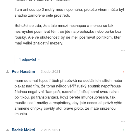
Tam ani odstup 2 metry moc nepomáhá, protože virem může být
snadno zamořené celé prostředí.
Bohužel se zdá, že stále mnozí nechápou a mohou se tak
nesmyslně posmívat těm, co jde na procházku nebo parku bez
roušky. Ale ve skutečnosti by se měli posmívat politikům, kteří
mají velké znalostní mezery.
1 odpověď
Petr Haraším
2. dub. 2021
-1
mám se smát tuposti těch příspěvků na sociálních sítích, nebo
plakat nad tím, že tomu někdo věří? ruský sputnik nepotřebuje
žádnou negatívní ´kampaň, rusové si ji dělaj sami svou naivní
politikou. po transplantaci, když berete imunosupresiva, tak
musíte nosit roušky a respirátory, aby jste nedostali právě výše
zmíněné chřipky covidy atd. právě proto, že máte sníženou
imunitu.
Radek Mokrý
2. dub. 2021
1