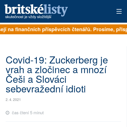
ejí na finančních příspěvcích čtenářů. Prosíme, přispě
PŘIHLÁSIT
AKTUÁLNÍ VYDÁNÍ
ARCHIV
Covid-19: Zuckerberg je
vrah a zločinec a mnozí
ROZHOVORY
Češi a Slováci
TÉMATA
sebevražední idioti
NEJČTENĚJŠÍ ZA 7 DNÍ
2. 4. 2021
AUTOŘI
čas čtení 5 minut
PŘÍSPĚVKY NA PROVOZ