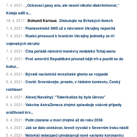
7. 4. 2021 /
„Očkovací pasy ano, ale nesmí nikoho diskriminovat,“
Kolaja sdílí o...
18. 4. 2017 /
Bohumil Kartous
Diskutujte na Britských listech
7. 4. 2021 /
Postsovětské SNS už s návratem Ukrajiny nepočítá
7. 4. 2021 /
Rusko přesouvá k hranicím Ukrajiny jednotky ze tří
vojenských okruhů
7. 4. 2021 /
Čína pořádá námořní manévry nedaleko Tchaj-wanu
7. 4. 2021 /
Proč američtí Republikáni přestali hájit trh a pustili se do
kultur...
6. 4. 2021 /
Bývalé nacistické terezínské ghetto se rozpadá
6. 4. 2021 /
Covid: Srovnávejte, prosím, v řádném kontextu, Český
rozhlase!
6. 4. 2021 /
Alexej Navalnyj: "Tuberkulóza by byla úlevou"
6. 4. 2021 /
Vakcína AstraZeneca zřejmě způsobuje vzácné případy
srážlivosti krv...
6. 4. 2021 /
Putin zůstane u moci zřejmě až do roku 2036
6. 4. 2021 /
Jak se dalo očekávat, brexit vyvolal v Severním Irsku násilí
5. 4. 2021 /
Největší nebezpečí představují nové varianty koronaviru