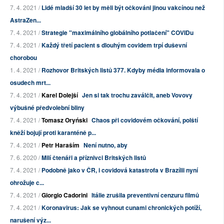
7. 4. 2021 /
Lidé mladší 30 let by měli být očkováni jinou vakcínou než
AstraZen...
7. 4. 2021 /
Strategie "maximálního globálního potlačení" COVIDu
7. 4. 2021 /
Každý třetí pacient s dlouhým covidem trpí duševní
chorobou
1. 4. 2021 /
Rozhovor Britských listů 377. Kdyby média informovala o
osudech mrt...
7. 4. 2021 /
Karel Dolejší
Jen si tak trochu zaválčit, aneb Vovovy
výbušné předvolební bliny
7. 4. 2021 /
Tomasz Oryński
Chaos při covidovém očkování, polští
kněží bojují proti karanténě p...
7. 4. 2021 /
Petr Haraším
Není nutno, aby
7. 6. 2020 /
Milí čtenáři a příznivci Britských listů
7. 4. 2021 /
Podobně jako v ČR, i covidová katastrofa v Brazílii nyní
ohrožuje c...
7. 4. 2021 /
Giorgio Cadorini
Itálie zrušila preventivní cenzuru filmů
7. 4. 2021 /
Koronavirus: Jak se vyhnout cunami chronických potíží,
narušení výz...