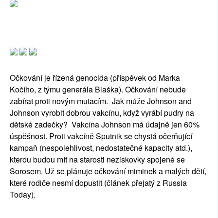
Očkování je řízená genocida (příspěvek od Marka
Kočího, z týmu generála Blaška). Očkování nebude
zabírat proti novým mutacím. Jak může Johnson and
Johnson vyrobit dobrou vakcínu, když vyrábí pudry na
dětské zadečky? Vakcína Johnson má údajně jen 60%
úspěšnost. Proti vakcíně Sputnik se chystá očerňující
kampaň (nespolehlivost, nedostatečné kapacity atd.),
kterou budou mít na starosti neziskovky spojené se
Sorosem. Už se plánuje očkování miminek a malých dětí,
které rodiče nesmí dopustit (článek přejatý z Russia
Today).