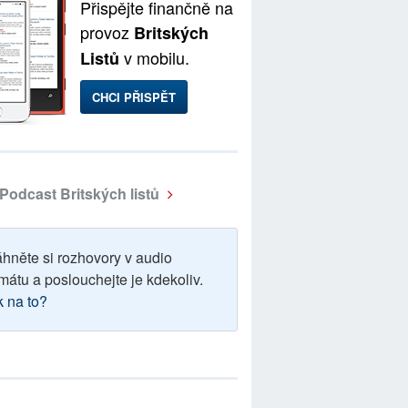
Přispějte finančně na
provoz
Britských
v mobilu.
Listů
CHCI PŘISPĚT
Podcast Britských listů
áhněte si rozhovory v audio
mátu a poslouchejte je kdekoliv.
k na to?