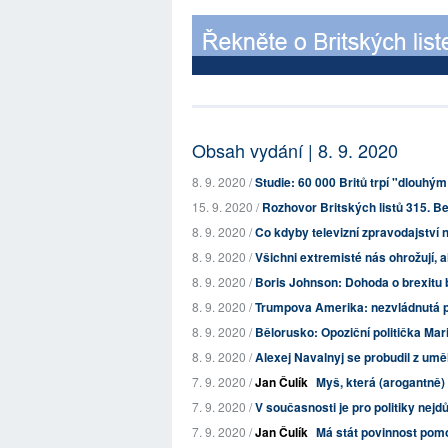
Obsah vydání | 8. 9. 2020
8. 9. 2020 /
Studie: 60 000 Britů trpí "dlouhým
15. 9. 2020 /
Rozhovor Britských listů 315. Be
8. 9. 2020 /
Co kdyby televizní zpravodajství n
8. 9. 2020 /
Všichni extremisté nás ohrožují, 
8. 9. 2020 /
Boris Johnson: Dohoda o brexitu
8. 9. 2020 /
Trumpova Amerika: nezvládnutá p
8. 9. 2020 /
Bělorusko: Opoziční politička Mari
8. 9. 2020 /
Alexej Navalnyj se probudil z um
7. 9. 2020 /
Jan Čulík
Myš, která (arogantně) 
7. 9. 2020 /
V současnosti je pro politiky nejd
7. 9. 2020 /
Jan Čulík
Má stát povinnost pomo