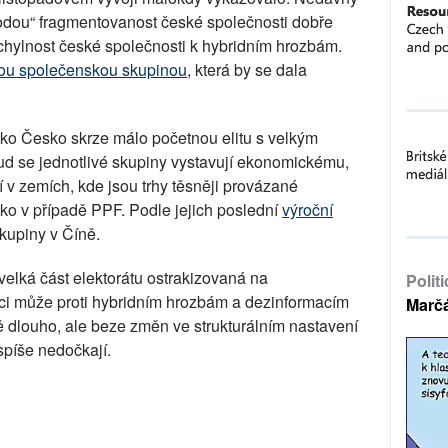
odou“ fragmentovanost české společnosti dobře
 náchylnost české společnosti k hybridním hrozbám.
kou společenskou skupinou
, která by se dala
ko Česko skrze málo početnou elitu s velkým
ud se jednotlivé skupiny vystavují ekonomickému,
 v zemích, kde jsou trhy těsněji provázané
ako v případě PPF. Podle jejich poslední
výroční
kupiny v Číně.
velká část elektorátu ostrakizovaná na
Polit
aci může proti hybridním hrozbám a dezinformacím
Marč
ně dlouho, ale beze změn ve strukturálním nastavení
píše nedočkají.