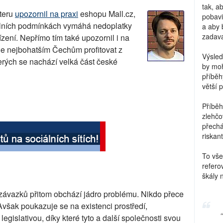
tak, a
teru
upozornil na praxi
eshopu Mall.cz,
pobavi
álních podmínkách vymáhá nedoplatky
a aby 
zadava
zení. Nepřímo tím také upozornil i na
e nejbohatším Čechům profitovat z
Výsled
erých se nachází velká část české
by moh
příběh
větší 
Příběh
zlehčo
přechá
riskant
To vše
refero
škály 
závazků přitom obchází jádro problému. Nikdo přece
 Avšak poukazuje se na existenci prostředí,
egislativou, díky které tyto a další společnosti svou