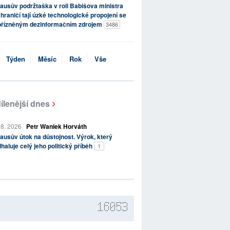
ausův podržtaška v roli Babišova ministra
hraničí tají úzké technologické propojení se
přízněným dezinformačním zdrojem
3486
Týden
Měsíc
Rok
Vše
ílenější dnes
 8. 2026
Petr Waniek Horváth
ausův útok na důstojnost. Výrok, který
haluje celý jeho politický příběh
1
16053