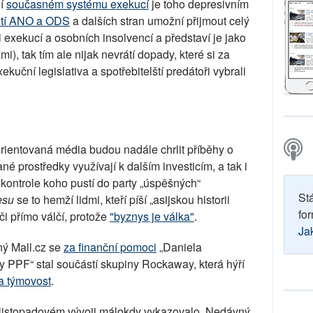
ní
současném systému exekucí
je toho depresivním
tí ANO a ODS
a dalších stran umožní přijmout celý
i exekucí a osobních insolvencí a představí je jako
), tak tím ale nijak nevrátí dopady, které si za
kuční legislativa a spotřebitelští predátoři vybrali
rientovaná média budou nadále chrlit příběhy o
 prostředky využívají k dalším investicím, a tak i
 kontrole koho pustí do party „úspěšných“
St
esu
se to hemží lidmi, kteří píší „asijskou historii
for
 či přímo válčí, protože
"byznys je válka"
.
Ja
ý Mall.cz se
za finanční pomoci
„Daniela
y PPF“ stal součástí skupiny Rockaway, která hýří
a týmovost
.
listopadovém vývoji málokdy vykazovalo. Nedávný