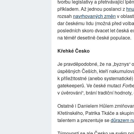
tvorbu legislativy a přetrvávající lpě
příkladem. Až jednou poslanci z
hnu
rozsah
navrhovaných změn
v oblast
dar českému lidu (možná před volbami
posledních skoro dvacet let česká exe
na téměř desetině české populace.
Křehké Česko
Je pravděpodobné, že na „byznys“ o
úspěšných Češích, kteří nakumulované
k příležitostné (anebo systematické)
gatekeeperů. Ve české mutaci
Forb
v úvěrování“, brání tradiční hodnoty,
Ostatně i Danielem Hůlem zmiňovan
Křetínského, Patrika Tkáče a skupin
talentem a prezentuje se
důrazem n
Týmovostí se ale Česko ve svém po