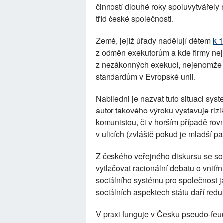
činností dlouhé roky spoluvytvářely 
tříd české společnosti.
Země, jejíž úřady nadělují dětem
k 
z odměn exekutorům a kde firmy ne
z nezákonných exekucí, nejenomže
standardům v Evropské unii.
Nabíledni je nazvat tuto situaci sys
autor takového výroku vystavuje riz
komunistou, či v horším případě rovn
v ulicích (zvláště pokud je mladší pad
Z českého veřejného diskursu se sou
vytlačovat racionální debatu o vnitř
sociálního systému pro společnost j
sociálních aspektech státu daří red
V praxi funguje v Česku pseudo-feudá