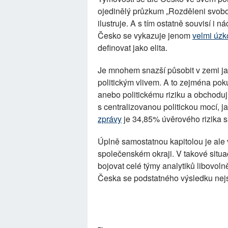
ojedinělý průzkum „Rozděleni svob
ilustruje. A s tím ostatně souvisí i
Česko se vykazuje jenom
velmi úz
definovat jako elita.
Je mnohem snazší působit v zemi ja
politickým vlivem. A to zejména pok
anebo politickému riziku a obchodují
s centralizovanou politickou mocí, j
zprávy
je 34,85% úvěrového rizika s
Úplně samostatnou kapitolou je ale 
společenském okraji. V takové situ
bojovat celé týmy analytiků libovol
Česka se podstatného výsledku nejs