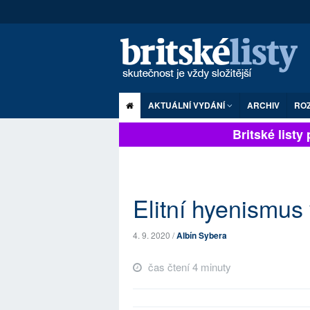
AKTUÁLNÍ VYDÁNÍ
ARCHIV
RO
Britské listy pl
Elitní hyenismus
4. 9. 2020 /
Albín Sybera
čas čtení 4 minuty