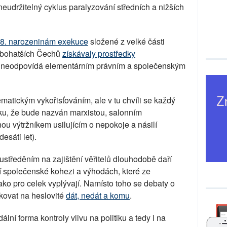
neudržitelný cyklus paralyzování středních a nižších
18. narozeninám exekuce
složené z velké části
jbohatších Čechů
získávaly prostředky
 neodpovídá elementárním právním a společenským
tematickým vykořisťováním, ale v tu chvíli se každý
iku, že bude nazván marxistou, salonním
ou výtržníkem usilujícím o nepokoje a násilí
esáti let).
středěním na zajištění věřitelů dlouhodobě daří
ní společenské kohezi a výhodách, které ze
ako pro celek vyplývají. Namísto toho se debaty o
ukovat na heslovité
dát, nedát a komu
.
lní forma kontroly vlivu na politiku a tedy i na