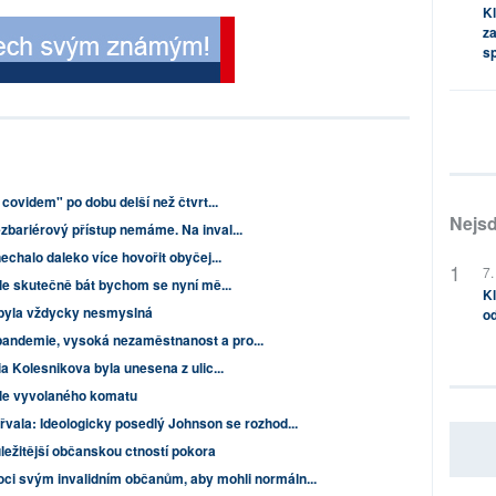
Kl
za
s
 covidem" po dobu delší než čtvrt...
Nejsd
zbariérový přístup nemáme. Na inval...
echalo daleko více hovořit obyčej...
7.
ale skutečně bát bychom se nyní mě...
Kl
 byla vždycky nesmyslná
od
andemie, vysoká nezaměstnanost a pro...
a Kolesnikova byla unesena z ulic...
ěle vyvolaného komatu
řvala: Ideologicky posedlý Johnson se rozhod...
ůležitější občanskou ctností pokora
ci svým invalidním občanům, aby mohli normáln...