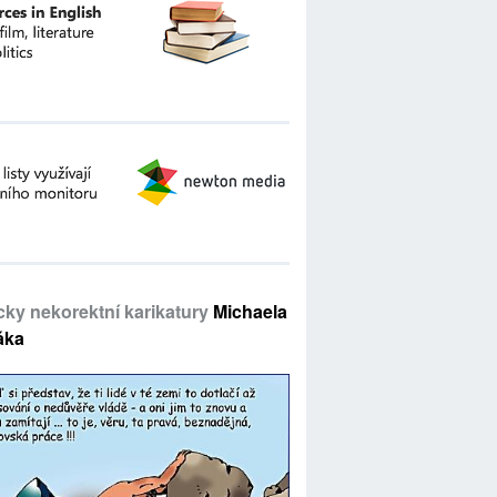
icky nekorektní karikatury
Michaela
áka