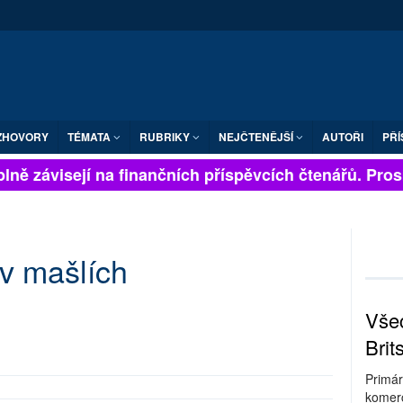
ZHOVORY
TÉMATA
RUBRIKY
NEJČTENĚJŠÍ
AUTOŘI
PŘÍ
ně závisejí na finančních příspěvcích čtenářů. Prosím
 v mašlích
Všec
Brit
Primár
komerc