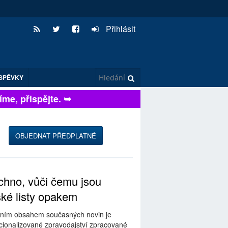
Přihlásit
SPĚVKY
e, přispějte. ➥
OBJEDNAT PŘEDPLATNÉ
hno, vůči čemu jsou
ské listy opakem
ním obsahem současných novin je
ionalizované zpravodajství zpracované