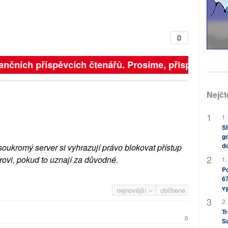
0
finančních příspěvcích čtenářů. Prosíme, přispějte. ➥
Nejčt
1.
Sh
go
do
soukromý server si vyhrazují právo blokovat přístup
rovi, pokud to uznají za důvodné.
1.
Po
67
v
nejnovější
oblíbené
2.
Tr
0
S