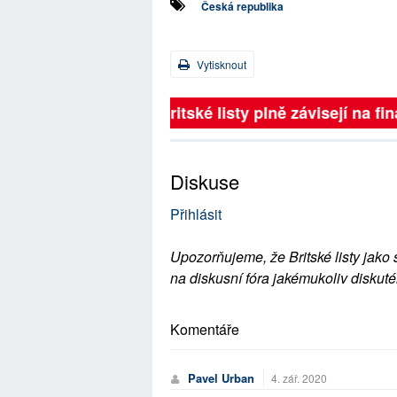
Česká republika
Vytisknout
Britské listy plně závisejí na 
Diskuse
Přihlásit
Upozorňujeme, že Britské listy jako 
na diskusní fóra jakémukoliv diskuté
Komentáře
Pavel Urban
4. zář. 2020