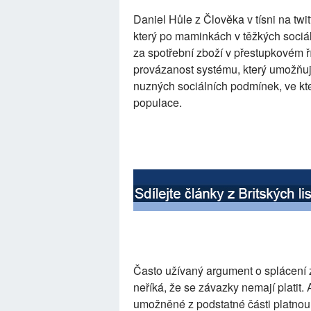
Daniel Hůle z Člověka v tísni na twit
který po maminkách v těžkých soci
za spotřební zboží v přestupkovém ří
provázanost systému, který umožňuj
nuzných sociálních podmínek, ve kt
populace.
Často užívaný argument o splácení 
neříká, že se závazky nemají platit.
umožněné z podstatné části platnou l