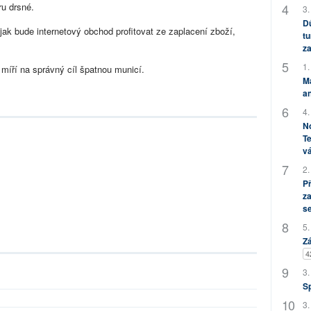
ru drsné.
3.
Dů
ak bude internetový obchod profitovat ze zaplacení zboží,
tu
za
1.
míří na správný cíl špatnou municí.
M
an
4.
No
Te
vá
2.
P
za
s
5.
Zá
4
3.
S
3.