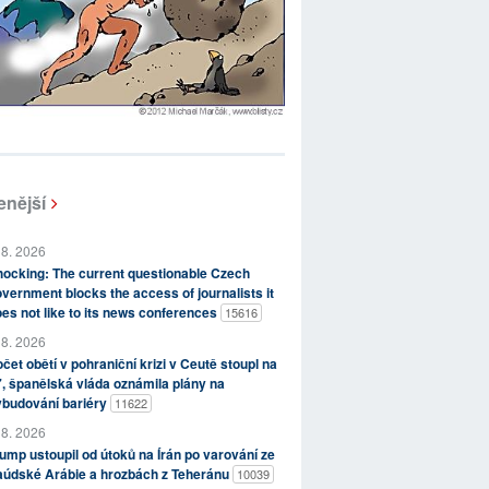
enější
 8. 2026
ocking: The current questionable Czech
vernment blocks the access of journalists it
es not like to its news conferences
15616
 8. 2026
čet obětí v pohraniční krizi v Ceutě stoupl na
, španělská vláda oznámila plány na
ybudování bariéry
11622
 8. 2026
ump ustoupil od útoků na Írán po varování ze
aúdské Arábie a hrozbách z Teheránu
10039