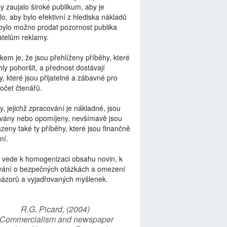
by zaujalo široké publikum, aby je
lo, aby bylo efektivní z hlediska nákladů
bylo možno prodat pozornost publika
telům reklamy.
kem je, že jsou přehlíženy příběhy, které
ly pohoršit, a přednost dostávají
y, které jsou přijatelné a zábavné pro
počet čtenářů.
y, jejichž zpracování je nákladné, jsou
vány nebo opomíjeny, nevšímavě jsou
zeny také ty příběhy, které jsou finančně
ní.
 vede k homogenizaci obsahu novin, k
vání o bezpečných otázkách a omezení
názorů a vyjadřovaných myšlenek.
R.G. Picard, (2004)
“Commercialism and newspaper