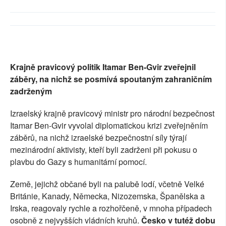
SOCIÁLNÍ SÍTĚ
RUBRIKY
PLNÁ VERZE STRÁNEK
Krajně pravicový politik Itamar Ben-Gvir zveřejnil
záběry, na nichž se posmívá spoutaným zahraničním
zadrženým
Izraelský krajně pravicový ministr pro národní bezpečnost
Itamar Ben-Gvir vyvolal diplomatickou krizi zveřejněním
záběrů, na nichž izraelské bezpečnostní síly týrají
mezinárodní aktivisty, kteří byli zadrženi při pokusu o
plavbu do Gazy s humanitární pomocí.
Země, jejichž občané byli na palubě lodí, včetně Velké
Británie, Kanady, Německa, Nizozemska, Španělska a
Irska, reagovaly rychle a rozhořčeně, v mnoha případech
osobně z nejvyšších vládních kruhů.
Česko v tutéž dobu