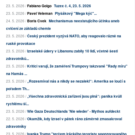
23. 5. 2026 /
Fabiano Golgo
Tuzex č. 4, 23. 5. 2026
23. 5. 2026 /
Pavel Veleman
Plyšákový "Mega kýč"...
24. 5. 2026 /
Boris Cvek
Mechanismus neexistujícího účinku aneb
cvičení ze základů chemie
23. 5. 2026 /
Český prezident vyzývá NATO, aby reagovalo rázně na
ruské provokace
23. 5. 2026 /
Izraelské údery v Libanonu zabily 10 lidí, včetně šesti
zdravotníků...
23. 5. 2026 /
Kritici varují, že zaměření Trumpovy takzvané "Rady míru"
na Hamás ...
23. 5. 2026 /
„Rozesmíval nás a nikdy se nezalekl“: Amerika se loučí s
pořadem Th...
23. 5. 2026 /
„Všechna zdravotnická zařízení jsou plná“: panika kvůli
rychlému ší...
23. 5. 2026 /
Wie Gaza Deutschlands 'Nie wieder' - Mythos aufdeckt
22. 5. 2026 /
Okamžik, kdy Izrael v pátek ráno záměrně zmasakroval
zdravotníky
23. 5. 2026 /
Ivanka Trump "terčem iráckého teroristy sponzorovaného