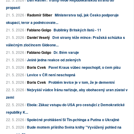
Dan Rather: Trump vede Republikánskou stranu do
propasti
21. 5. 2026 /
Radomír Silber
Ministerstva tají, jak Česko podporuje
okupaci, teror a podněcovate...
21. 5. 2026 /
Fabiano Golgo
Bublinky Britských listů - 11
21. 5. 2026 /
Daniel Veselý
Dvě strany téže mince: Pražská schůzka s
válečným zločincem Gideone...
21. 5. 2026 /
Fabiano Golgo
Dr. Bém varuje
21. 5. 2026 /
Ještě jedna reakce od zelených
21. 5. 2026 /
Boris Cvek
Pavel Kraus vůbec nepochopil, o čem píšu
21. 5. 2026 /
Levice v ČR není neschopná
21. 5. 2026 /
Boris Cvek
Problém levice je v tom, že je dementní
22. 5. 2026 /
Nejvyšší vůdce Íránu nařizuje, aby obohacený uran zůstal v
zemi
22. 5. 2026 /
Ebola: Zákaz vstupu do USA pro cestující z Demokratické
republiky K...
22. 5. 2026 /
Společné prohlášení Si Ťin-pchinga a Putina o Ukrajině
21. 5. 2026 /
Bude mottem příštího Světa knihy "Vyvážený pohled na