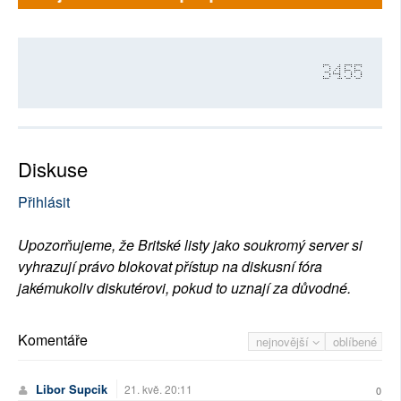
3455
Diskuse
Přihlásit
Upozorňujeme, že Britské listy jako soukromý server si
vyhrazují právo blokovat přístup na diskusní fóra
jakémukoliv diskutérovi, pokud to uznají za důvodné.
Komentáře
nejnovější
oblíbené
Libor Supcik
21. kvě. 20:11
0