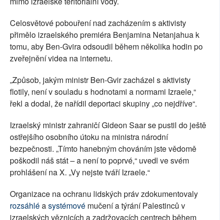
mimo izraelské teritoriální vody.
Celosvětové pobouření nad zacházením s aktivisty
přimělo izraelského premiéra Benjamina Netanjahua k
tomu, aby Ben-Gvira odsoudil během několika hodin po
zveřejnění videa na internetu.
„Způsob, jakým ministr Ben-Gvir zacházel s aktivisty
flotily, není v souladu s hodnotami a normami Izraele,“
řekl a dodal, že nařídil deportaci skupiny „co nejdříve“.
Izraelský ministr zahraničí Gideon Saar se pustil do ještě
ostřejšího osobního útoku na ministra národní
bezpečnosti. „Tímto hanebným chováním jste vědomě
poškodil náš stát – a není to poprvé,“ uvedl ve svém
prohlášení na X. „Vy nejste tváří Izraele.“
Organizace na ochranu lidských práv zdokumentovaly
rozsáhlé
a
systémové
mučení a týrání Palestinců v
izraelských věznicích a zadržovacích centrech během