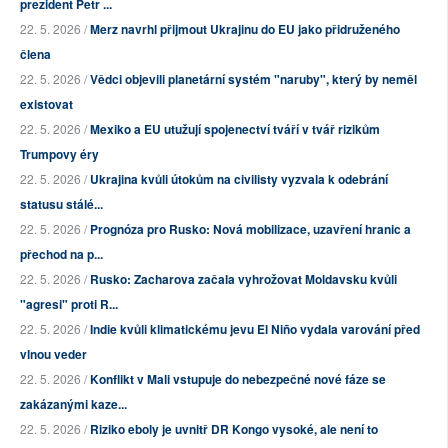
prezident Petr ...
22. 5. 2026 /
Merz navrhl přijmout Ukrajinu do EU jako přidruženého
člena
22. 5. 2026 /
Vědci objevili planetární systém "naruby", který by neměl
existovat
22. 5. 2026 /
Mexiko a EU utužují spojenectví tváří v tvář rizikům
Trumpovy éry
22. 5. 2026 /
Ukrajina kvůli útokům na civilisty vyzvala k odebrání
statusu stálé...
22. 5. 2026 /
Prognóza pro Rusko: Nová mobilizace, uzavření hranic a
přechod na p...
22. 5. 2026 /
Rusko: Zacharova začala vyhrožovat Moldavsku kvůli
"agresi" proti R...
22. 5. 2026 /
Indie kvůli klimatickému jevu El Niño vydala varování před
vlnou veder
22. 5. 2026 /
Konflikt v Mali vstupuje do nebezpečné nové fáze se
zakázanými kaze...
22. 5. 2026 /
Riziko eboly je uvnitř DR Kongo vysoké, ale není to