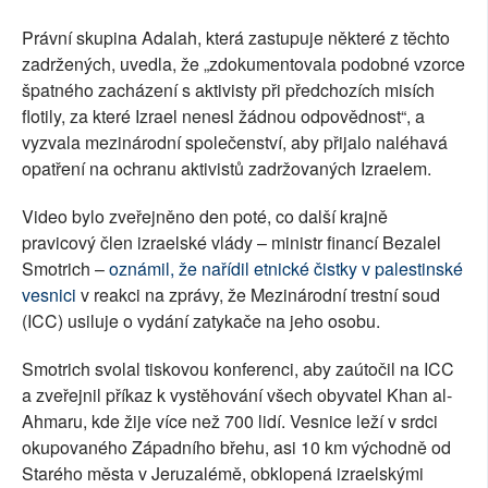
Právní skupina Adalah, která zastupuje některé z těchto
zadržených, uvedla, že „zdokumentovala podobné vzorce
špatného zacházení s aktivisty při předchozích misích
flotily, za které Izrael nenesl žádnou odpovědnost“, a
vyzvala mezinárodní společenství, aby přijalo naléhavá
opatření na ochranu aktivistů zadržovaných Izraelem.
Video bylo zveřejněno den poté, co další krajně
pravicový člen izraelské vlády – ministr financí Bezalel
Smotrich –
oznámil, že nařídil etnické čistky v palestinské
vesnici
v reakci na zprávy, že Mezinárodní trestní soud
(ICC) usiluje o vydání zatykače na jeho osobu.
Smotrich svolal tiskovou konferenci, aby zaútočil na ICC
a zveřejnil příkaz k vystěhování všech obyvatel Khan al-
Ahmaru, kde žije více než 700 lidí. Vesnice leží v srdci
okupovaného Západního břehu, asi 10 km východně od
Starého města v Jeruzalémě, obklopená izraelskými