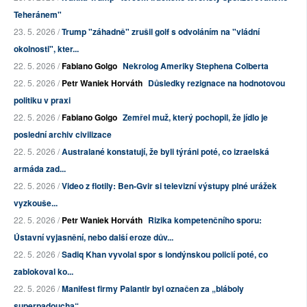
Teheránem"
23. 5. 2026 /
Trump "záhadně" zrušil golf s odvoláním na "vládní
okolnosti", kter...
22. 5. 2026 /
Fabiano Golgo
Nekrolog Ameriky Stephena Colberta
22. 5. 2026 /
Petr Waniek Horváth
Důsledky rezignace na hodnotovou
politiku v praxi
22. 5. 2026 /
Fabiano Golgo
Zemřel muž, který pochopil, že jídlo je
poslední archiv civilizace
22. 5. 2026 /
Australané konstatují, že byli týráni poté, co izraelská
armáda zad...
22. 5. 2026 /
Video z flotily: Ben-Gvir si televizní výstupy plné urážek
vyzkouše...
22. 5. 2026 /
Petr Waniek Horváth
Rizika kompetenčního sporu:
Ústavní vyjasnění, nebo další eroze dův...
22. 5. 2026 /
Sadiq Khan vyvolal spor s londýnskou policií poté, co
zablokoval ko...
22. 5. 2026 /
Manifest firmy Palantir byl označen za „bláboly
superpadoucha“