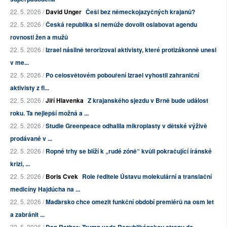
22. 5. 2026 /
David Unger
Češi bez německojazyčných krajanů?
22. 5. 2026 /
Česká republika si nemůže dovolit oslabovat agendu
rovnosti žen a mužů
22. 5. 2026 /
Izrael násilně terorizoval aktivisty, které protizákonně unesl
v me...
22. 5. 2026 /
Po celosvětovém pobouření Izrael vyhostil zahraniční
aktivisty z fl...
22. 5. 2026 /
Jiří Hlavenka
Z krajanského sjezdu v Brně bude událost
roku. Ta nejlepší možná a ...
22. 5. 2026 /
Studie Greenpeace odhalila mikroplasty v dětské výživě
prodávané v ...
22. 5. 2026 /
Ropné trhy se blíží k „rudé zóně“ kvůli pokračující íránské
krizi, ...
22. 5. 2026 /
Boris Cvek
Role ředitele Ústavu molekulární a translační
medicíny Hajdúcha na ...
22. 5. 2026 /
Maďarsko chce omezit funkční období premiérů na osm let
a zabránit ...
22. 5. 2026 /