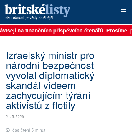
ávisejí na finančních příspěvcích čtenářů. Prosíme, př
PŘIHLÁSIT
AKTUÁLNÍ VYDÁNÍ
Izraelský ministr pro
ARCHIV
národní bezpečnost
vyvolal diplomatický
ROZHOVORY
skandál videem
TÉMATA
zachycujícím týrání
NEJČTENĚJŠÍ ZA 7 DNÍ
aktivistů z flotily
AUTOŘI
21. 5. 2026
PŘÍSPĚVKY NA PROVOZ
čas čtení 5 minut