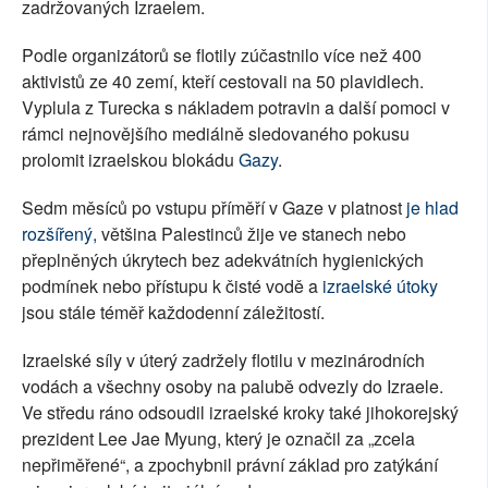
zadržovaných Izraelem.
Podle organizátorů se flotily zúčastnilo více než 400
aktivistů ze 40 zemí, kteří cestovali na 50 plavidlech.
Vyplula z Turecka s nákladem potravin a další pomoci v
rámci nejnovějšího mediálně sledovaného pokusu
prolomit izraelskou blokádu
Gazy
.
Sedm měsíců po vstupu příměří v Gaze v platnost
je hlad
rozšířený,
většina Palestinců žije ve stanech nebo
přeplněných úkrytech bez adekvátních hygienických
podmínek nebo přístupu k čisté vodě a
izraelské útoky
jsou stále téměř každodenní záležitostí.
Izraelské síly v úterý zadržely flotilu v mezinárodních
vodách a všechny osoby na palubě odvezly do Izraele.
Ve středu ráno odsoudil izraelské kroky také jihokorejský
prezident Lee Jae Myung, který je označil za „zcela
nepřiměřené“, a zpochybnil právní základ pro zatýkání