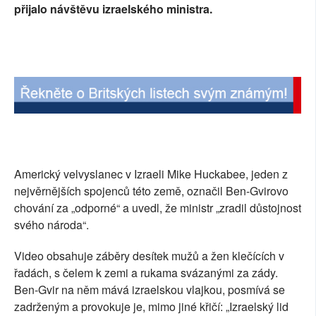
přijalo návštěvu izraelského ministra.
Americký velvyslanec v Izraeli Mike Huckabee, jeden z
nejvěrnějších spojenců této země, označil Ben-Gvirovo
chování za „odporné“ a uvedl, že ministr „zradil důstojnost
svého národa“.
Video obsahuje záběry desítek mužů a žen klečících v
řadách, s čelem k zemi a rukama svázanými za zády.
Ben-Gvir na něm mává izraelskou vlajkou, posmívá se
zadrženým a provokuje je, mimo jiné křičí: „Izraelský lid