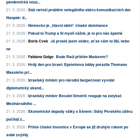
pandemická nouz...
21. 5. 2026 /
Stát neřeší problém nelegálního sběru komunikačních dat.
Naopak: d...
21. 5. 2026 /
Německo je „hlavní obětí“ čínské dominance
21. 5. 2026 /
Pokud to Trump a Si myslí vážně, je to pro nás špatné
21. 5. 2026 /
Boris Cvek
Já prostě jsem vědec, ať se vám to líbí, nebo
ne
21. 5. 2026 /
Fabiano Golgo
Bude Raúl příštím Madurem?
21. 5. 2026 /
Hrdý den pro Izrael: Epsteinova lobby porazila Thomase
Massieho pri...
21. 5. 2026 /
Izraelský ministr pro národní bezpečnost vyvolal
diplomatický skand...
21. 5. 2026 /
Izraelský ministr Becalel Smotrič reaguje na zatykač
Mezinárodního ...
21. 5. 2026 /
Ekonomické dopady války s Íránem: Státy Perského zálivu
počítají z...
21. 5. 2026 /
Přímé čínské investice v Evropě se již druhým rokem po
sobě zvýšily