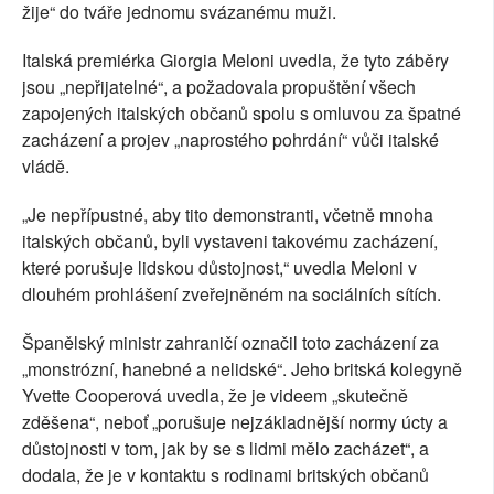
žije“ do tváře jednomu svázanému muži.
Italská premiérka Giorgia Meloni uvedla, že tyto záběry
jsou „nepřijatelné“, a požadovala propuštění všech
zapojených italských občanů spolu s omluvou za špatné
zacházení a projev „naprostého pohrdání“ vůči italské
vládě.
„Je nepřípustné, aby tito demonstranti, včetně mnoha
italských občanů, byli vystaveni takovému zacházení,
které porušuje lidskou důstojnost,“ uvedla Meloni v
dlouhém prohlášení zveřejněném na sociálních sítích.
Španělský ministr zahraničí označil toto zacházení za
„monstrózní, hanebné a nelidské“. Jeho britská kolegyně
Yvette Cooperová uvedla, že je videem „skutečně
zděšena“, neboť „porušuje nejzákladnější normy úcty a
důstojnosti v tom, jak by se s lidmi mělo zacházet“, a
dodala, že je v kontaktu s rodinami britských občanů