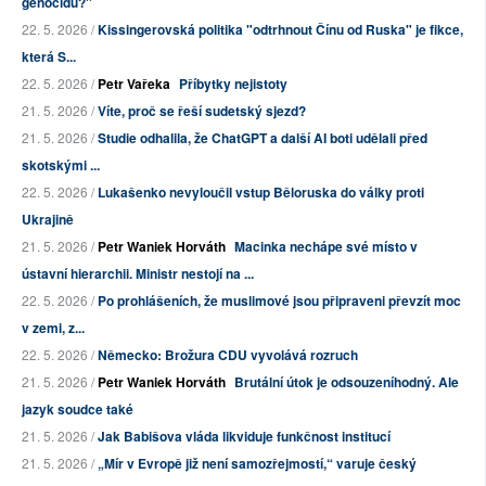
genocidu?"
22. 5. 2026 /
Kissingerovská politika "odtrhnout Čínu od Ruska" je fikce,
která S...
22. 5. 2026 /
Petr Vařeka
Příbytky nejistoty
21. 5. 2026 /
Víte, proč se řeší sudetský sjezd?
21. 5. 2026 /
Studie odhalila, že ChatGPT a další AI boti udělali před
skotskými ...
22. 5. 2026 /
Lukašenko nevyloučil vstup Běloruska do války proti
Ukrajině
21. 5. 2026 /
Petr Waniek Horváth
Macinka nechápe své místo v
ústavní hierarchii. Ministr nestojí na ...
22. 5. 2026 /
Po prohlášeních, že muslimové jsou připraveni převzít moc
v zemi, z...
22. 5. 2026 /
Německo: Brožura CDU vyvolává rozruch
21. 5. 2026 /
Petr Waniek Horváth
Brutální útok je odsouzeníhodný. Ale
jazyk soudce také
21. 5. 2026 /
Jak Babišova vláda likviduje funkčnost institucí
21. 5. 2026 /
„Mír v Evropě již není samozřejmostí,“ varuje český