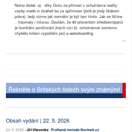
Nutno dodat. a) díky Gviru za přímost v ochutnávce reality
vazby made in Israhell ba za úpřímnost (jistě je jindy lišákem
práva), tedy vizme jak normální je být tam tímto. Jak se lišíme
.. traumaty i mluvou. Doufám, že 80 procentům středoevropanů
je tiumfiální ponižování jiných cizí.b) ochutnávceí sionismu
chybělo koření vypoštění psů a waterboarding
Obsah vydání | 22. 5. 2026
24. 5. 2026 /
Jiří Hlavenka
Prolhaná metoda Novinek.cz