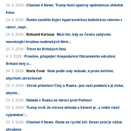
24. 5. 2026 /
Channel 4 News: Trump tlumí opatrný optimismus ohledně
Íránu
24. 5. 2026 /
Rusko zasáhlo Kyjev hypersonickou balistickou raketou v
rámci „nepř...
24. 5. 2026 /
Bohumil Kartous
Mezi tím, kdy se Česko zabývalo
neexistující hrozbou sudetských Něm...
22. 5. 2026 /
Třicet let Britských listů
4. 5. 2026 /
Prosíme, přispějte! Hospodaření Občanského sdružení
Britské listy z...
24. 5. 2026 /
Boris Cvek
Nula podle nuly nebude, a proto šetříme,
abychom zkrachovali
24. 5. 2026 /
Věčné přátelství Číny a Ruska: jste naši poddaní a je třeba,
abyste...
24. 5. 2026 /
Nálada v Rusku se obrací proti Putinovi
23. 5. 2026 /
Trump tvrdí, že mírová dohoda s Íránem je „z velké části
vyjednána“...
23. 5. 2026 /
Channel 4 News: Ebola se rychle šíří. Deset zemí je vážně
ohroženo