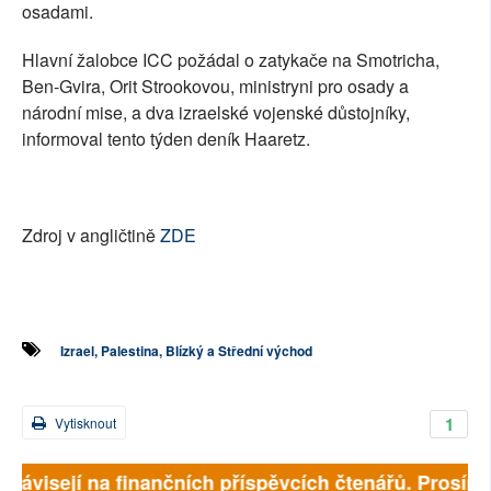
osadami.
Hlavní žalobce ICC požádal o zatykače na Smotricha,
Ben-Gvira, Orit Strookovou, ministryni pro osady a
národní mise, a dva izraelské vojenské důstojníky,
informoval tento týden deník Haaretz.
Zdroj v angličtině
ZDE
Izrael, Palestina, Blízký a Střední východ
1
Vytisknout
 závisejí na finančních příspěvcích čtenářů. Prosíme, 