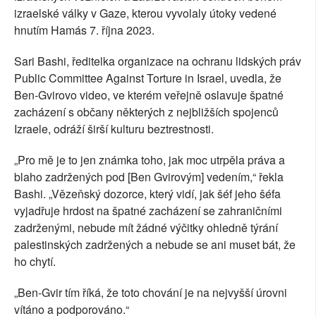
izraelské války v Gaze, kterou vyvolaly útoky vedené
hnutím Hamás 7. října 2023.
Sari Bashi, ředitelka organizace na ochranu lidských práv
Public Committee Against Torture in Israel, uvedla, že
Ben-Gvirovo video, ve kterém veřejně oslavuje špatné
zacházení s občany některých z nejbližších spojenců
Izraele, odráží širší kulturu beztrestnosti.
„Pro mě je to jen známka toho, jak moc utrpěla práva a
blaho zadržených pod [Ben Gvirovým] vedením,“ řekla
Bashi. „Vězeňský dozorce, který vidí, jak šéf jeho šéfa
vyjadřuje hrdost na špatné zacházení se zahraničními
zadrženými, nebude mít žádné výčitky ohledně týrání
palestinských zadržených a nebude se ani muset bát, že
ho chytí.
„Ben-Gvir tím říká, že toto chování je na nejvyšší úrovni
vítáno a podporováno.“