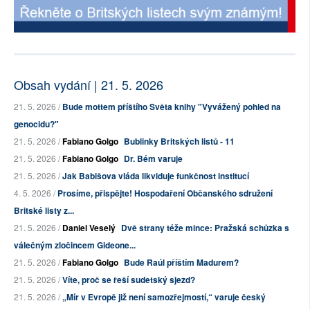
Obsah vydání | 21. 5. 2026
21. 5. 2026 /
Bude mottem příštího Světa knihy "Vyvážený pohled na
genocidu?"
21. 5. 2026 /
Fabiano Golgo
Bublinky Britských listů - 11
21. 5. 2026 /
Fabiano Golgo
Dr. Bém varuje
21. 5. 2026 /
Jak Babišova vláda likviduje funkčnost institucí
4. 5. 2026 /
Prosíme, přispějte! Hospodaření Občanského sdružení
Britské listy z...
21. 5. 2026 /
Daniel Veselý
Dvě strany téže mince: Pražská schůzka s
válečným zločincem Gideone...
21. 5. 2026 /
Fabiano Golgo
Bude Raúl příštím Madurem?
21. 5. 2026 /
Víte, proč se řeší sudetský sjezd?
21. 5. 2026 /
„Mír v Evropě již není samozřejmostí,“ varuje český