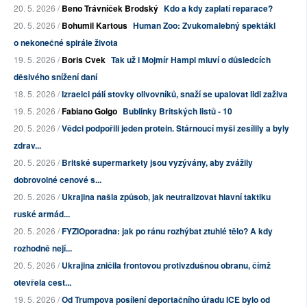
20. 5. 2026 /
Beno Trávníček Brodský
Kdo a kdy zaplatí reparace?
20. 5. 2026 /
Bohumil Kartous
Human Zoo: Zvukomalebný spektákl
o nekonečné spirále života
19. 5. 2026 /
Boris Cvek
Tak už i Mojmír Hampl mluví o důsledcích
děsivého snížení daní
18. 5. 2026 /
Izraelci pálí stovky olivovníků, snaží se upalovat lidi zaživa
19. 5. 2026 /
Fabiano Golgo
Bublinky Britských listů - 10
20. 5. 2026 /
Vědci podpořili jeden protein. Stárnoucí myši zesílily a byly
zdrav...
20. 5. 2026 /
Britské supermarkety jsou vyzývány, aby zvážily
dobrovolné cenové s...
20. 5. 2026 /
Ukrajina našla způsob, jak neutralizovat hlavní taktiku
ruské armád...
20. 5. 2026 /
FYZIOporadna: jak po ránu rozhýbat ztuhlé tělo? A kdy
rozhodně nejí...
20. 5. 2026 /
Ukrajina zničila frontovou protivzdušnou obranu, čímž
otevřela cest...
19. 5. 2026 /
Od Trumpova posílení deportačního úřadu ICE bylo od