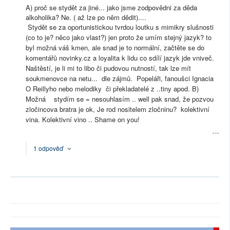
A) proč se stydět za jiné... jako jsme zodpovědni za děda
alkoholika? Ne. ( až lze po něm dědit)....
Stydět se za oportunistickou tvrdou loutku s mimikry slušnosti
(co to je? něco jako vlast?) jen proto že umím stejný jazyk? to
byl možná váš kmen, ale snad je to normální, začtěte se do
komentářů novinky.cz a loyalita k lidu co sdílí jazyk jde vniveč.
Naštěstí, je li mi to libo či pudovou nutností, tak lze mít
soukmenovce na netu... dle zájmů. Popeláři, fanoušci Ignacia
O Reillyho nebo melodiky či překladatelé z ..tiny apod. B)
Možná stydím se = nesouhlasím .. well pak snad, že pozvou
zločincova bratra je ok, Je rod nositelem zločninu? kolektivní
vina. Kolektivní vino .. Shame on you!
1 odpověď