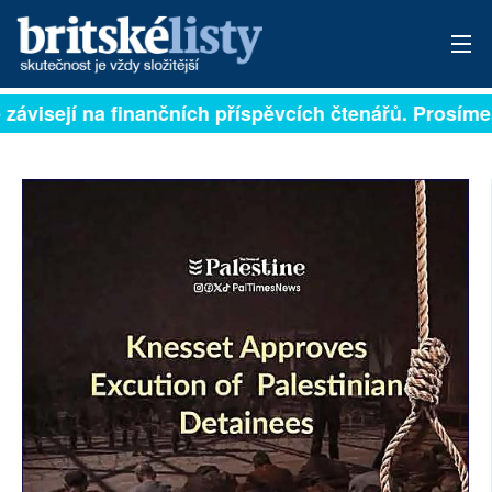
 závisejí na finančních příspěvcích čtenářů. Prosíme, 
PŘIHLÁSIT
AKTUÁLNÍ VYDÁNÍ
ARCHIV
ROZHOVORY
TÉMATA
NEJČTENĚJŠÍ ZA 7 DNÍ
AUTOŘI
PŘÍSPĚVKY NA PROVOZ