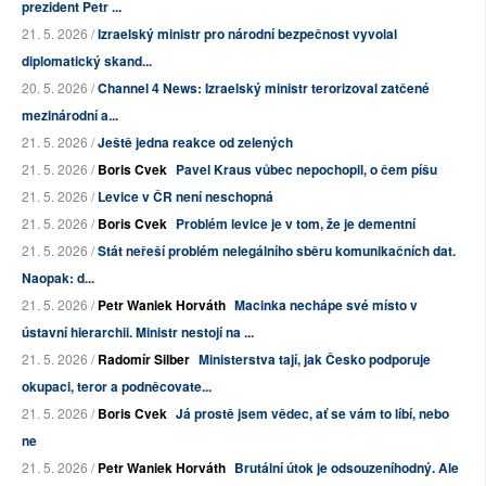
prezident Petr ...
21. 5. 2026 /
Izraelský ministr pro národní bezpečnost vyvolal
diplomatický skand...
20. 5. 2026 /
Channel 4 News: Izraelský ministr terorizoval zatčené
mezinárodní a...
21. 5. 2026 /
Ještě jedna reakce od zelených
21. 5. 2026 /
Boris Cvek
Pavel Kraus vůbec nepochopil, o čem píšu
21. 5. 2026 /
Levice v ČR není neschopná
21. 5. 2026 /
Boris Cvek
Problém levice je v tom, že je dementní
21. 5. 2026 /
Stát neřeší problém nelegálního sběru komunikačních dat.
Naopak: d...
21. 5. 2026 /
Petr Waniek Horváth
Macinka nechápe své místo v
ústavní hierarchii. Ministr nestojí na ...
21. 5. 2026 /
Radomír Silber
Ministerstva tají, jak Česko podporuje
okupaci, teror a podněcovate...
21. 5. 2026 /
Boris Cvek
Já prostě jsem vědec, ať se vám to líbí, nebo
ne
21. 5. 2026 /
Petr Waniek Horváth
Brutální útok je odsouzeníhodný. Ale