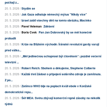
počítají z...
20. 5. 2026 /
Stydím se
20. 5. 2026 /
Jak Gaza odhaluje německý mýtus "Nikdy více"
20. 5. 2026 /
Izrael zabil všechny děti na tomto obrázku, Macinko
20. 5. 2026 /
Pavel Veleman
Zděšení
20. 5. 2026 /
Boris Cvek
Pan Jan Dobrovský by se měl konečně
probudit
20. 5. 2026 /
Krize na Blízkém východě: Íránské revoluční gardy varují
před válko...
20. 5. 2026 /
„Měl jedinečnou schopnost být člověkem“: pozdně večerní
televizní ...
20. 5. 2026 /
Robert Reich: Sbohem a děkujeme, Stephene Colberte
20. 5. 2026 /
Každá třetí žádost o připojení solárního zdroje je zamítnuta.
Z po...
20. 5. 2026 /
Zatímco WHO bije na poplach kvůli ebole v Konžské
demokratické repu...
20. 5. 2026 /
Šéf MEA: Světu zbývají komerční ropné zásoby na několik
týdnů