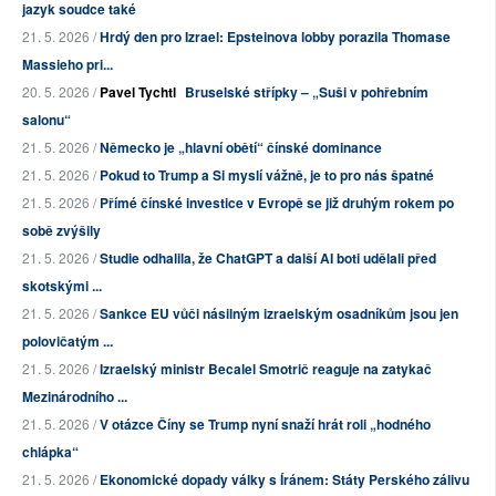
jazyk soudce také
21. 5. 2026 /
Hrdý den pro Izrael: Epsteinova lobby porazila Thomase
Massieho pri...
20. 5. 2026 /
Pavel Tychtl
Bruselské střípky – „Suši v pohřebním
salonu“
21. 5. 2026 /
Německo je „hlavní obětí“ čínské dominance
21. 5. 2026 /
Pokud to Trump a Si myslí vážně, je to pro nás špatné
21. 5. 2026 /
Přímé čínské investice v Evropě se již druhým rokem po
sobě zvýšily
21. 5. 2026 /
Studie odhalila, že ChatGPT a další AI boti udělali před
skotskými ...
21. 5. 2026 /
Sankce EU vůči násilným izraelským osadníkům jsou jen
polovičatým ...
21. 5. 2026 /
Izraelský ministr Becalel Smotrič reaguje na zatykač
Mezinárodního ...
21. 5. 2026 /
V otázce Číny se Trump nyní snaží hrát roli „hodného
chlápka“
21. 5. 2026 /
Ekonomické dopady války s Íránem: Státy Perského zálivu