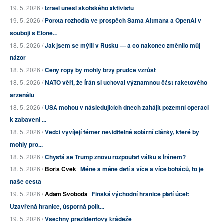
19. 5. 2026 /
Izrael unesl skotského aktivistu
19. 5. 2026 /
Porota rozhodla ve prospěch Sama Altmana a OpenAI v
souboji s Elone...
18. 5. 2026 /
Jak jsem se mýlil v Rusku — a co nakonec změnilo můj
názor
18. 5. 2026 /
Ceny ropy by mohly brzy prudce vzrůst
18. 5. 2026 /
NATO věří, že Írán si uchoval významnou část raketového
arzenálu
18. 5. 2026 /
USA mohou v následujících dnech zahájit pozemní operaci
k zabavení ...
18. 5. 2026 /
Vědci vyvíjejí téměř neviditelné solární články, které by
mohly pro...
18. 5. 2026 /
Chystá se Trump znovu rozpoutat válku s Íránem?
18. 5. 2026 /
Boris Cvek
Méně a méně dětí a více a více boháčů, to je
naše cesta
19. 5. 2026 /
Adam Svoboda
Finská východní hranice platí účet:
Uzavřená hranice, úsporná polit...
19. 5. 2026 /
Všechny prezidentovy krádeže