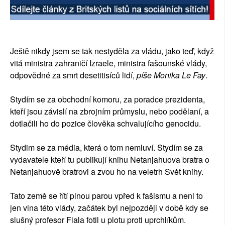
Ještě nikdy jsem se tak nestyděla za vládu, jako teď, když
vitá ministra zahraničí Izraele, ministra fašounské vlády,
odpovědné za smrt desetitisíců lidí,
píše Monika Le Fay
.
Stydím se za obchodní komoru, za poradce prezidenta,
kteří jsou závislí na zbrojním průmyslu, nebo podělaní, a
dotlačili ho do pozice člověka schvalujícího genocidu.
Stydim se za média, která o tom nemluví. Stydím se za
vydavatele kteří tu publikují knihu Netanjahuova bratra o
Netanjahuově bratrovi a zvou ho na veletrh Svět knihy.
Tato země se řítí plnou parou vpřed k fašismu a neni to
jen vina této vlády, začátek byl nejpozději v době kdy se
slušný profesor Fiala fotil u plotu proti uprchlíkům.