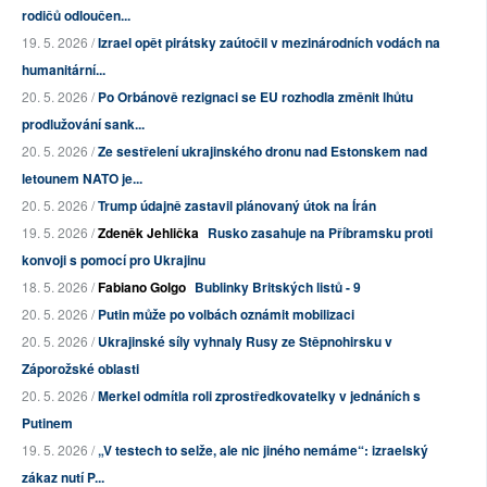
rodičů odloučen...
19. 5. 2026 /
Izrael opět pirátsky zaútočil v mezinárodních vodách na
humanitární...
20. 5. 2026 /
Po Orbánově rezignaci se EU rozhodla změnit lhůtu
prodlužování sank...
20. 5. 2026 /
Ze sestřelení ukrajinského dronu nad Estonskem nad
letounem NATO je...
20. 5. 2026 /
Trump údajně zastavil plánovaný útok na Írán
19. 5. 2026 /
Zdeněk Jehlička
Rusko zasahuje na Příbramsku proti
konvoji s pomocí pro Ukrajinu
18. 5. 2026 /
Fabiano Golgo
Bublinky Britských listů - 9
20. 5. 2026 /
Putin může po volbách oznámit mobilizaci
20. 5. 2026 /
Ukrajinské síly vyhnaly Rusy ze Stěpnohirsku v
Záporožské oblasti
20. 5. 2026 /
Merkel odmítla roli zprostředkovatelky v jednáních s
Putinem
19. 5. 2026 /
„V testech to selže, ale nic jiného nemáme“: izraelský
zákaz nutí P...