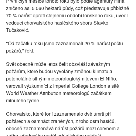
První čtyři měsíce tohoto roku bylo podle agentury Hina
zničeno asi 5 060 hektarů půdy, což představuje přibližně
70 % nárůst oproti stejnému období loňského roku, uvedl
vedoucí chorvatského hasičského sboru Slavko
Tučaković.
"Od začátku roku jsme zaznamenali 20 % nárůst počtu
požárů," řekl.
Svět obecně může letos čelit obzvlášť závažným
požárům, které budou vyvolány změnou klimatu a
potenciálně silným meteorologickým jevem El Niño,
varovali výzkumníci z Imperial College London a sítě
World Weather Attribution meteorologů začátkem
minulého týdne.
Chorvatsko, které loni zaznamenalo dvě úmrtí při
požárech a osmnáct zraněných, z toho osm hasičů,
obecně zaznamenává nárůst požárů mezi červnem a
zářím, především podél adriatického pobřeží.