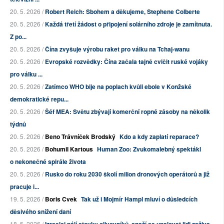
20. 5. 2026 /
Robert Reich: Sbohem a děkujeme, Stephene Colberte
20. 5. 2026 /
Každá třetí žádost o připojení solárního zdroje je zamítnuta.
Z po...
20. 5. 2026 /
Čína zvyšuje výrobu raket pro válku na Tchaj-wanu
20. 5. 2026 /
Evropské rozvědky: Čína začala tajně cvičit ruské vojáky
pro válku ...
20. 5. 2026 /
Zatímco WHO bije na poplach kvůli ebole v Konžské
demokratické repu...
20. 5. 2026 /
Šéf MEA: Světu zbývají komerční ropné zásoby na několik
týdnů
20. 5. 2026 /
Beno Trávníček Brodský
Kdo a kdy zaplatí reparace?
20. 5. 2026 /
Bohumil Kartous
Human Zoo: Zvukomalebný spektákl
o nekonečné spirále života
20. 5. 2026 /
Rusko do roku 2030 školí milion dronových operátorů a již
pracuje i...
19. 5. 2026 /
Boris Cvek
Tak už i Mojmír Hampl mluví o důsledcích
děsivého snížení daní
18. 5. 2026 /
Izraelci pálí stovky olivovníků, snaží se upalovat lidi zaživa