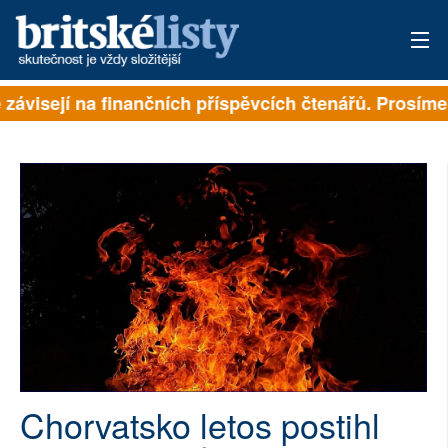
 závisejí na finančních příspěvcích čtenářů. Prosíme, 
PŘIHLÁSIT
AKTUÁLNÍ VYDÁNÍ
ARCHIV
ROZHOVORY
TÉMATA
NEJČTENĚJŠÍ ZA 7 DNÍ
AUTOŘI
Chorvatsko letos postihl
PŘÍSPĚVKY NA PROVOZ