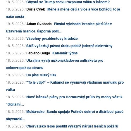
18. 5. 2026 /
Chystá se Trump znovu rozpoutat válku s Íránem?
18. 5. 2026 /
Boris Cvek
Méně a méně dětí a více a více boháčů, to je
naše cesta
19. 5. 2026 /
Adam Svoboda
Finská východní hranice platí účet:
Uzavřená hranice, úsporná polit...
19. 5. 2026 /
Všechny prezidentovy krádeže
18. 5. 2026 /
SAE vyšetřují původ útoku poblíž jaderné elektrárny
18. 5. 2026 /
Fabiano Golgo
Kalendář týdne
18. 5. 2026 /
Ukrajina vyvíjí nízkonákladovou antiraketu pro
celoevropskou obranu
19. 5. 2026 /
Co píše ruský tisk
18. 5. 2026 /
"To je vtip?" – Kubánci se vysmívají vládnímu manuálu pro
válku
18. 5. 2026 /
Nové íránské plány pro Hormuzský průliv by mohly vést k
"digitální ...
18. 5. 2026 /
Moldavsko: Sandu spojuje Putinův dekret o distribuci pasů
obyvatelů...
18. 5. 2026 /
Chorvatsko letos postihl výrazný nárůst lesních požárů