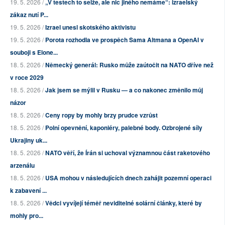
19. 5. 2026 /
„V testech to selže, ale nic jiného nemáme“: izraelský
zákaz nutí P...
19. 5. 2026 /
Izrael unesl skotského aktivistu
19. 5. 2026 /
Porota rozhodla ve prospěch Sama Altmana a OpenAI v
souboji s Elone...
18. 5. 2026 /
Německý generál: Rusko může zaútočit na NATO dříve než
v roce 2029
18. 5. 2026 /
Jak jsem se mýlil v Rusku — a co nakonec změnilo můj
názor
18. 5. 2026 /
Ceny ropy by mohly brzy prudce vzrůst
18. 5. 2026 /
Polní opevnění, kaponiéry, palebné body. Ozbrojené síly
Ukrajiny uk...
18. 5. 2026 /
NATO věří, že Írán si uchoval významnou část raketového
arzenálu
18. 5. 2026 /
USA mohou v následujících dnech zahájit pozemní operaci
k zabavení ...
18. 5. 2026 /
Vědci vyvíjejí téměř neviditelné solární články, které by
mohly pro...