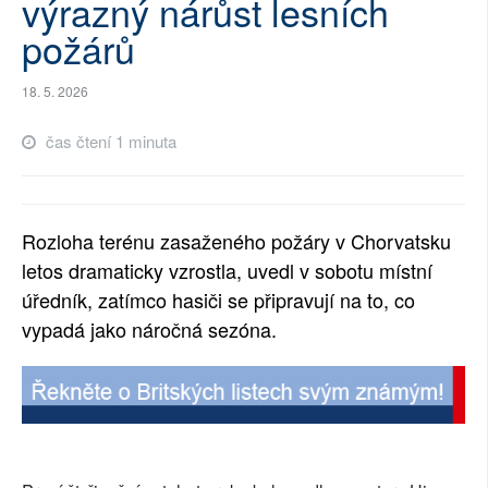
výrazný nárůst lesních
SOCIÁLNÍ SÍTĚ
požárů
RUBRIKY
18. 5. 2026
PLNÁ VERZE STRÁNEK
čas čtení 1 minuta
Rozloha terénu zasaženého požáry v Chorvatsku
letos dramaticky vzrostla, uvedl v sobotu místní
úředník, zatímco hasiči se připravují na to, co
vypadá jako náročná sezóna.