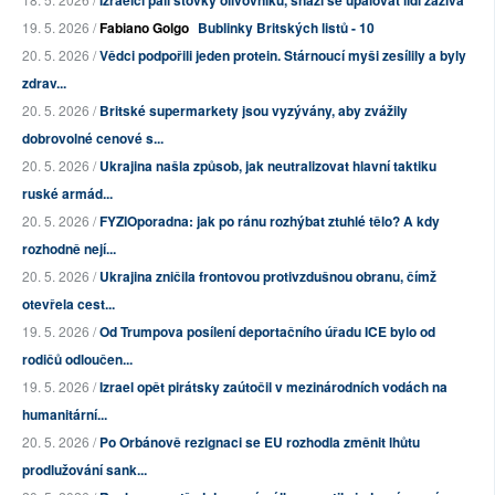
19. 5. 2026 /
Fabiano Golgo
Bublinky Britských listů - 10
20. 5. 2026 /
Vědci podpořili jeden protein. Stárnoucí myši zesílily a byly
zdrav...
20. 5. 2026 /
Britské supermarkety jsou vyzývány, aby zvážily
dobrovolné cenové s...
20. 5. 2026 /
Ukrajina našla způsob, jak neutralizovat hlavní taktiku
ruské armád...
20. 5. 2026 /
FYZIOporadna: jak po ránu rozhýbat ztuhlé tělo? A kdy
rozhodně nejí...
20. 5. 2026 /
Ukrajina zničila frontovou protivzdušnou obranu, čímž
otevřela cest...
19. 5. 2026 /
Od Trumpova posílení deportačního úřadu ICE bylo od
rodičů odloučen...
19. 5. 2026 /
Izrael opět pirátsky zaútočil v mezinárodních vodách na
humanitární...
20. 5. 2026 /
Po Orbánově rezignaci se EU rozhodla změnit lhůtu
prodlužování sank...