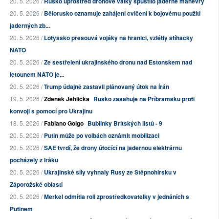
20. 5. 2026 /
Rusko uprostřed dronové války spustilo jaderné manévry
20. 5. 2026 /
Bělorusko oznamuje zahájení cvičení k bojovému použití
jaderných zb...
20. 5. 2026 /
Lotyšsko přesouvá vojáky na hranici, vzlétly stíhačky
NATO
20. 5. 2026 /
Ze sestřelení ukrajinského dronu nad Estonskem nad
letounem NATO je...
20. 5. 2026 /
Trump údajně zastavil plánovaný útok na Írán
19. 5. 2026 /
Zdeněk Jehlička
Rusko zasahuje na Příbramsku proti
konvoji s pomocí pro Ukrajinu
18. 5. 2026 /
Fabiano Golgo
Bublinky Britských listů - 9
20. 5. 2026 /
Putin může po volbách oznámit mobilizaci
20. 5. 2026 /
SAE tvrdí, že drony útočící na jadernou elektrárnu
pocházely z Iráku
20. 5. 2026 /
Ukrajinské síly vyhnaly Rusy ze Stěpnohirsku v
Záporožské oblasti
20. 5. 2026 /
Merkel odmítla roli zprostředkovatelky v jednáních s
Putinem