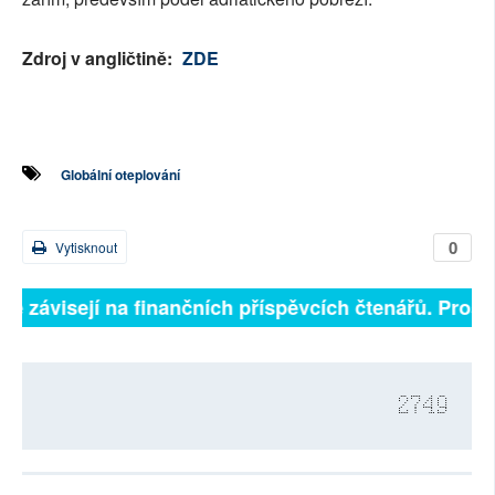
Zdroj v angličtině:
ZDE
Globální oteplování
0
Vytisknout
lně závisejí na finančních příspěvcích čtenářů. Prosím
2749