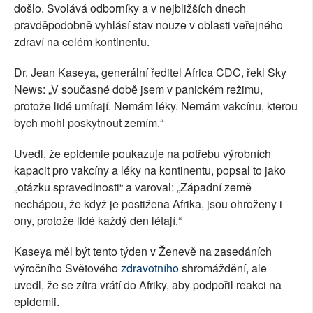
došlo. Svolává odborníky a v nejbližších dnech
pravděpodobně vyhlásí stav nouze v oblasti veřejného
zdraví na celém kontinentu.
Dr. Jean Kaseya, generální ředitel Africa CDC, řekl Sky
News: „V současné době jsem v panickém režimu,
protože lidé umírají. Nemám léky. Nemám vakcínu, kterou
bych mohl poskytnout zemím.“
Uvedl, že epidemie poukazuje na potřebu výrobních
kapacit pro vakcíny a léky na kontinentu, popsal to jako
„otázku spravedlnosti“ a varoval: „Západní země
nechápou, že když je postižena Afrika, jsou ohroženy i
ony, protože lidé každý den létají.“
Kaseya měl být tento týden v Ženevě na zasedáních
výročního Světového
zdravotního
shromáždění, ale
uvedl, že se zítra vrátí do Afriky, aby podpořil reakci na
epidemii.