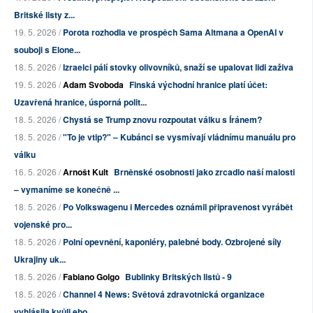
Britské listy z...
19. 5. 2026 /
Porota rozhodla ve prospěch Sama Altmana a OpenAI v
souboji s Elone...
18. 5. 2026 /
Izraelci pálí stovky olivovníků, snaží se upalovat lidi zaživa
19. 5. 2026 /
Adam Svoboda
Finská východní hranice platí účet:
Uzavřená hranice, úsporná polit...
18. 5. 2026 /
Chystá se Trump znovu rozpoutat válku s Íránem?
18. 5. 2026 /
"To je vtip?" – Kubánci se vysmívají vládnímu manuálu pro
válku
16. 5. 2026 /
Arnošt Kult
Brněnské osobnosti jako zrcadlo naší malosti
– vymaníme se konečně ...
18. 5. 2026 /
Po Volkswagenu i Mercedes oznámil připravenost vyrábět
vojenské pro...
18. 5. 2026 /
Polní opevnění, kaponiéry, palebné body. Ozbrojené síly
Ukrajiny uk...
18. 5. 2026 /
Fabiano Golgo
Bublinky Britských listů - 9
18. 5. 2026 /
Channel 4 News: Světová zdravotnická organizace
vyhlásila kvůli ebo...