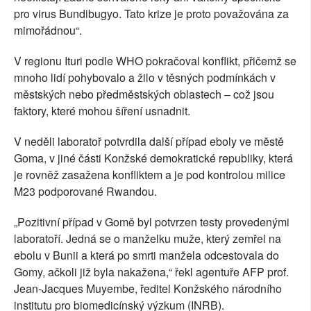
pro virus Bundibugyo. Tato krize je proto považována za
mimořádnou“.
V regionu Ituri podle WHO pokračoval konflikt, přičemž se
mnoho lidí pohybovalo a žilo v těsných podmínkách v
městských nebo předměstských oblastech – což jsou
faktory, které mohou šíření usnadnit.
V neděli laboratoř potvrdila další případ eboly ve městě
Goma, v jiné části Konžské demokratické republiky, která
je rovněž zasažena konfliktem a je pod kontrolou milice
M23 podporované Rwandou.
„Pozitivní případ v Gomě byl potvrzen testy provedenými
laboratoří. Jedná se o manželku muže, který zemřel na
ebolu v Bunii a která po smrti manžela odcestovala do
Gomy, ačkoli již byla nakažena,“ řekl agentuře AFP prof.
Jean-Jacques Muyembe, ředitel Konžského národního
institutu pro biomedicínský výzkum (INRB).