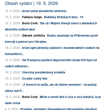
Obsah vydání | 19. 5. 2026
19. 5. 2026 /
Izrael unesl skotského aktivistu
19. 5. 2026 /
Fabiano Golgo
Bublinky Britských listů - 10
19. 5. 2026 /
Boris Cvek
Tak už i Mojmír Hampl mluví o důsledcích
děsivého snížení daní
19. 5. 2026 /
Zdeněk Jehlička
Rusko zasahuje na Příbramsku proti
konvoji s pomocí pro Ukrajinu
19. 5. 2026 /
Izrael opět pirátsky zaútočil v mezinárodních vodách na
humanitární...
19. 5. 2026 /
Od Trumpova posílení deportačního úřadu ICE bylo od
rodičů odloučen...
19. 5. 2026 /
Všechny prezidentovy krádeže
19. 5. 2026 /
Co píše ruský tisk
19. 5. 2026 /
„V testech to selže, ale nic jiného nemáme“: izraelský
zákaz nutí P...
18. 5. 2026 /
Boris Cvek
Méně a méně dětí a více a více boháčů, to je
naše cesta
4. 5. 2026 /
Prosíme, přispějte! Hospodaření Občanského sdružení