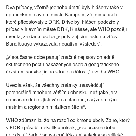
Dva případy, včetně jednoho úmrtí, byly hlášeny také v
ugandském hlavním městě Kampale, zřejmě u osob,
které přicestovaly z DRK. Dříve byl hlášen podezřelý
případ v hlavním městě DRK, Kinšase, ale WHO později
uvedla, že daná osoba „v potvrzujícím testu na virus
Bundibugyo vykazovala negativní výsledek“.
„V současné době panují značné nejistoty ohledně
skutečného počtu nakažených osob a geografického
rozšíření souvisejícího s touto událostí,“ uvedla WHO.
Uvedla však, že všechny známky „nasvědčují
potenciálně mnohem většímu ohnisku, než jaké je v
současné době zjišťováno a hlášeno, s významným
místním a regionálním rizikem šíření“.
WHO zdůraznila, že na rozdíl od kmene eboly Zaire, který
v KDR způsobil několik ohnisek, „v současné době
neexistují žádné schválené léky ani vakcíny specifické