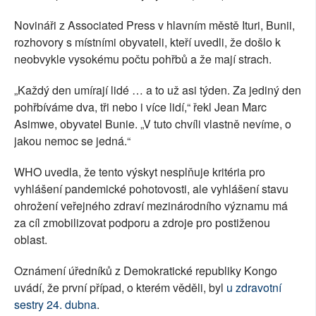
Novináři z Associated Press v hlavním městě Ituri, Bunii,
rozhovory s místními obyvateli, kteří uvedli, že došlo k
neobvykle vysokému počtu pohřbů a že mají strach.
„Každý den umírají lidé … a to už asi týden. Za jediný den
pohřbíváme dva, tři nebo i více lidí,“ řekl Jean Marc
Asimwe, obyvatel Bunie. „V tuto chvíli vlastně nevíme, o
jakou nemoc se jedná.“
WHO uvedla, že tento výskyt nesplňuje kritéria pro
vyhlášení pandemické pohotovosti, ale vyhlášení stavu
ohrožení veřejného zdraví mezinárodního významu má
za cíl zmobilizovat podporu a zdroje pro postiženou
oblast.
Oznámení úředníků z Demokratické republiky Kongo
uvádí, že první případ, o kterém věděli, byl
u zdravotní
sestry 24. dubna
.