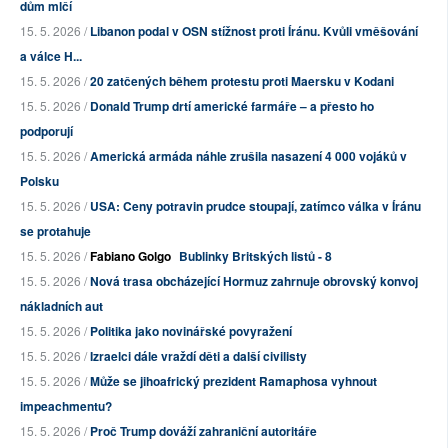
dům mlčí
15. 5. 2026 /
Libanon podal v OSN stížnost proti Íránu. Kvůli vměšování
a válce H...
15. 5. 2026 /
20 zatčených během protestu proti Maersku v Kodani
15. 5. 2026 /
Donald Trump drtí americké farmáře – a přesto ho
podporují
15. 5. 2026 /
Americká armáda náhle zrušila nasazení 4 000 vojáků v
Polsku
15. 5. 2026 /
USA: Ceny potravin prudce stoupají, zatímco válka v Íránu
se protahuje
15. 5. 2026 /
Fabiano Golgo
Bublinky Britských listů - 8
15. 5. 2026 /
Nová trasa obcházející Hormuz zahrnuje obrovský konvoj
nákladních aut
15. 5. 2026 /
Politika jako novinářské povyražení
15. 5. 2026 /
Izraelci dále vraždí děti a další civilisty
15. 5. 2026 /
Může se jihoafrický prezident Ramaphosa vyhnout
impeachmentu?
15. 5. 2026 /
Proč Trump dováží zahraniční autoritáře