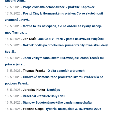
Severní Ame...
17. 5. 2026 /
Propalestinská demonstrace v pražské Kaprovce
17. 5. 2026 /
Postoj Číny k Hormuzskému průlivu: Co ve skutečnosti
znamená „otevř...
17. 5. 2026 /
Možná to tak nevypadá, ale na obzoru se rýsuje naděje:
moc Trumpa, ...
16. 5. 2026 /
Jan Čulík
Jak Češi v Praze v pátek oslavovali svůj útlak
16. 5. 2026 /
Několik hodin po prodloužení příměří zabily izraelské údery
šest li...
16. 5. 2026 /
Jsem velkým fanouškem Eurovize, ale letošní ročník mi
přináší jen s...
16. 5. 2026 /
Thomas Franke
O alfa samcích a dronech
16. 5. 2026 /
Obrovské demonstrace proti izraelskému vraždění a na
podporu Palest...
15. 5. 2026 /
Jaroslav Hutka
Nechápu
16. 5. 2026 /
Izrael dál vraždí civilisty i děti
16. 5. 2026 /
Stanovy Sudetoněmeckého Landsmannschaftu
16. 5. 2026 /
Fabiano Golgo
Týdeník Tuzex, číslo 3, 16. května 2026