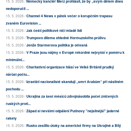
15. 5. 2026 /
Německý kancléř Merz prohlásil, že by „svým dětem dnes
nedoporučil ...
15. 5. 2026 /
Channel 4 News v pátek večer o korupčním trapasu
zvaném Eurovision ...
15. 5. 2026 /
Jak čeští politikové ničí mladé lidi
15. 5. 2026 /
Trumpovo dilema ohledně Hormuzského průlivu
15. 5. 2026 /
Jenže Starmerova politika je otřesná
15. 5. 2026 /
V Praze jsou nájmy v Evropě rekordně nejvyšší v poměru k
minimální...
15. 5. 2026 /
Charitativní organizace hlásí ve Velké Británii prudký
nárůst počtu...
15. 5. 2026 /
Izraelští nacionalisté skandují „smrt Arabům“ při násilném
pochodu ...
15. 5. 2026 /
Ukrajina za šest měsíců zdvojnásobila počet zničených
ruských proti...
15. 5. 2026 /
Západ si nevšiml odpálení Putinovy "nejsilnější" jaderné
rakety
15. 5. 2026 /
Rusko zesílilo útoky na americké firmy na Ukrajině a Bílý