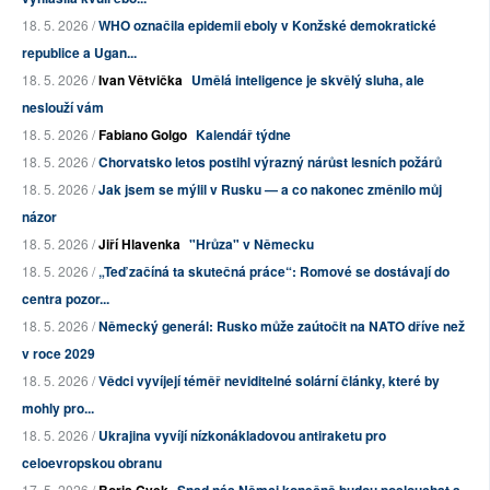
18. 5. 2026 /
WHO označila epidemii eboly v Konžské demokratické
republice a Ugan...
18. 5. 2026 /
Ivan Větvička
Umělá inteligence je skvělý sluha, ale
neslouží vám
18. 5. 2026 /
Fabiano Golgo
Kalendář týdne
18. 5. 2026 /
Chorvatsko letos postihl výrazný nárůst lesních požárů
18. 5. 2026 /
Jak jsem se mýlil v Rusku — a co nakonec změnilo můj
názor
18. 5. 2026 /
Jiří Hlavenka
"Hrůza" v Německu
18. 5. 2026 /
„Teď začíná ta skutečná práce“: Romové se dostávají do
centra pozor...
18. 5. 2026 /
Německý generál: Rusko může zaútočit na NATO dříve než
v roce 2029
18. 5. 2026 /
Vědci vyvíjejí téměř neviditelné solární články, které by
mohly pro...
18. 5. 2026 /
Ukrajina vyvíjí nízkonákladovou antiraketu pro
celoevropskou obranu
17. 5. 2026 /