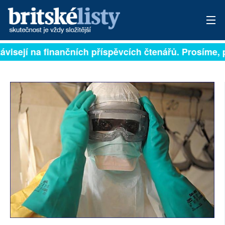
visejí na finančních příspěvcích čtenářů. Prosíme, př
PŘIHLÁSIT
AKTUÁLNÍ VYDÁNÍ
ARCHIV
ROZHOVORY
TÉMATA
NEJČTENĚJŠÍ ZA 7 DNÍ
AUTOŘI
PŘÍSPĚVKY NA PROVOZ