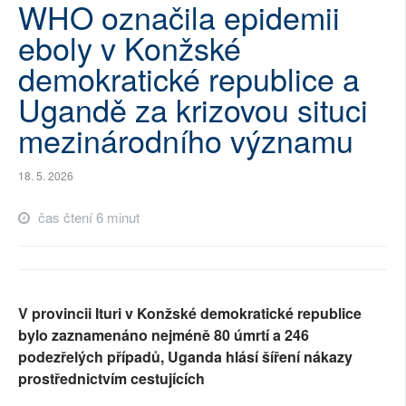
WHO označila epidemii
SOCIÁLNÍ SÍTĚ
eboly v Konžské
RUBRIKY
demokratické republice a
Ugandě za krizovou situci
PLNÁ VERZE STRÁNEK
mezinárodního významu
18. 5. 2026
čas čtení 6 minut
V provincii Ituri v Konžské demokratické republice
bylo zaznamenáno nejméně 80 úmrtí a 246
podezřelých případů, Uganda hlásí šíření nákazy
prostřednictvím cestujících