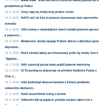
Boris Cvek
Snad nás Němci konečně budou poslouchat a
předběhnou je Poláci
18. 5. 2026 /
Ceny ropy by mohly brzy prudce vzrůst
18. 5. 2026 /
NATO věří, že Írán si uchoval významnou část raketového
arzenálu
18. 5. 2026 /
USA mohou v následujících dnech zahájit pozemní operaci
k zabavení ...
18. 5. 2026 /
Moldavsko: Sandu spojuje Putinův dekret o distribuci pasů
obyvatelů...
18. 5. 2026 /
Nové íránské plány pro Hormuzský průliv by mohly vést k
"digitální ...
18. 5. 2026 /
SAE vyšetřují původ útoku poblíž jaderné elektrárny
18. 5. 2026 /
Si Ťin-pching se připravuje na přivítání Vladimíra Putina v
Číně, č...
18. 5. 2026 /
USA podmiňují obnovení jednání s Íránem předáním
veškerého obohacen...
17. 5. 2026 /
Další neuvěřitelné scény z Izraele
18. 5. 2026 /
Odborníci bijí na poplach, protože sezóna rojení včel v