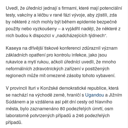
Uvedl, že úředníci jednají s firmami, které mají potenciální
testy, vakcíny a léčbu v rané fázi vývoje, aby zjistili, zda
by některé z nich mohly být během epidemie bezpečně
použity nebo vyzkoušeny – a vyjádřil naději, že některé z
nich budou k dispozici v „nadcházejících týdnech“.
Kaseya na dřívější tiskové konferenci zdůraznil význam
základních opatření pro kontrolu infekce, jako jsou
rukavice a mytí rukou, ačkoli úředníci uvedli, že mnoho
neformálních zdravotnických zařízení v postižených
regionech může mít omezené zásoby tohoto vybavení.
V provincii Ituri v Konžské demokratické republice, která
se nachází na východě země, hraničí s
Ugandou
a Jižním
Súdánem a je vzdálena asi pět dní cesty od hlavního
města, bylo zaznamenáno 80 podezřelých úmrtí, osm
laboratorně potvrzených případů a 246 podezřelých
případů.