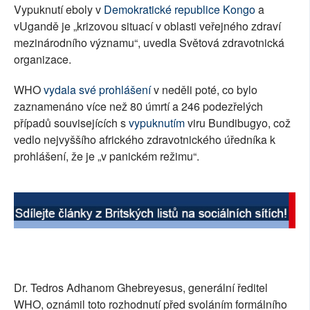
Vypuknutí eboly v
Demokratické republice Kongo
a
vUgandě je „krizovou situací v oblasti veřejného zdraví
mezinárodního významu“, uvedla Světová zdravotnická
organizace.
WHO
vydala své prohlášení
v neděli poté, co bylo
zaznamenáno více než 80 úmrtí a 246 podezřelých
případů souvisejících s
vypuknutím
viru Bundibugyo, což
vedlo nejvyššího afrického zdravotnického úředníka k
prohlášení, že je „v panickém režimu“.
Dr. Tedros Adhanom Ghebreyesus, generální ředitel
WHO, oznámil toto rozhodnutí před svoláním formálního