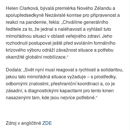
Helen Clarková, bývalá premiérka Nového Zélandu a
spolupředsedkyně Nezávislé komise pro připravenost a
reakci na pandemie, řekla: „Chválíme generálního
ředitele za to, že jednal s naléhavostí a vyhlásil tuto
mimořádnou situaci v oblasti veřejného zdraví. Jeho
rozhodnutí postupovat ještě před svoláním formálního
krizového výboru odráží závažnost situace a potřebu
okamžité globální mobilizace.“
Dodala: „Svět nyní musí reagovat s rychlostí a solidaritou,
jakou tato mimořádná situace vyžaduje – s prostředky,
odbornými znalostmi, přeshraniční koordinací a, co je
zásadní, s diagnostickými kapacitami pro tento kmen
nasazenými tam, kde jsou nejvíce potřebné.“
Zdroj v angličtině
ZDE