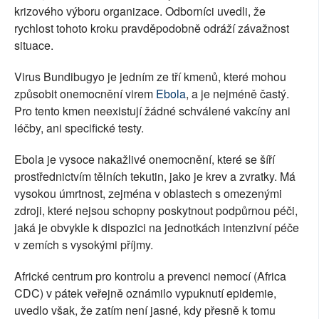
krizového výboru organizace. Odborníci uvedli, že
rychlost tohoto kroku pravděpodobně odráží závažnost
situace.
Virus Bundibugyo je jedním ze tří kmenů, které mohou
způsobit onemocnění virem
Ebola
, a je nejméně častý.
Pro tento kmen neexistují žádné schválené vakcíny ani
léčby, ani specifické testy.
Ebola je vysoce nakažlivé onemocnění, které se šíří
prostřednictvím tělních tekutin, jako je krev a zvratky. Má
vysokou úmrtnost, zejména v oblastech s omezenými
zdroji, které nejsou schopny poskytnout podpůrnou péči,
jaká je obvykle k dispozici na jednotkách intenzivní péče
v zemích s vysokými příjmy.
Africké centrum pro kontrolu a prevenci nemocí (Africa
CDC) v pátek veřejně oznámilo vypuknutí epidemie,
uvedlo však, že zatím není jasné, kdy přesně k tomu