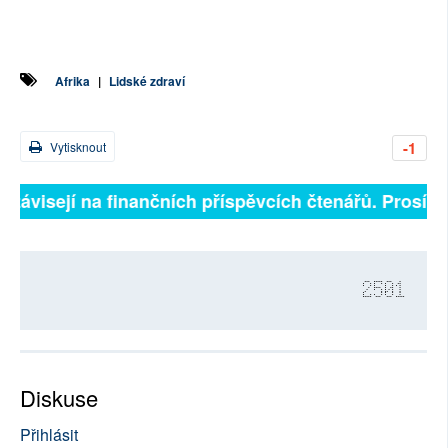
Afrika
|
Lidské zdraví
-1
Vytisknout
 závisejí na finančních příspěvcích čtenářů. Prosíme, 
2501
Diskuse
Přihlásit