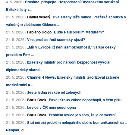
4. 5. 2026 /
Prosíme, přispějte! Hospodaření Občanského sdružení
Britské listy z...
21. 5. 2026 /
Daniel Veselý
Dvě strany téže mince: Pražská schůzka s
válečným zločincem Gideone...
21. 5. 2026 /
Fabiano Golgo
Bude Raúl příštím Madurem?
21. 5. 2026 /
Víte, proč se řeší sudetský sjezd?
21. 5. 2026 /
„Mír v Evropě již není samozřejmostí,“ varuje český
prezident Petr ...
21. 5. 2026 /
Izraelský ministr pro národní bezpečnost vyvolal
diplomatický skand...
20. 5. 2026 /
Channel 4 News: Izraelský ministr terorizoval zatčené
mezinárodní a...
21. 5. 2026 /
Ještě jedna reakce od zelených
21. 5. 2026 /
Boris Cvek
Pavel Kraus vůbec nepochopil, o čem píšu
21. 5. 2026 /
Levice v ČR není neschopná
21. 5. 2026 /
Boris Cvek
Problém levice je v tom, že je dementní
21. 5. 2026 /
Stát neřeší problém nelegálního sběru komunikačních dat.
Naopak: d...