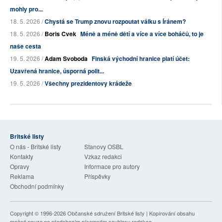
mohly pro...
18. 5. 2026 /
Chystá se Trump znovu rozpoutat válku s Íránem?
18. 5. 2026 /
Boris Cvek
Méně a méně dětí a více a více boháčů, to je
naše cesta
19. 5. 2026 /
Adam Svoboda
Finská východní hranice platí účet:
Uzavřená hranice, úsporná polit...
19. 5. 2026 /
Všechny prezidentovy krádeže
Britské listy
O nás - Britské listy
Stanovy OSBL
Kontakty
Vzkaz redakci
Opravy
Informace pro autory
Reklama
Příspěvky
Obchodní podmínky
Copyright © 1996-2026
Občanské sdružení Britské listy
| Kopírování obsahu
možné pouze po předchozím písemném souhlasu redakce.