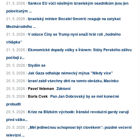
21. 5. 2026 /
Sankce EU vůči násilným izraelským osadníkům jsou jen
polovičatým ...
21. 5. 2026 /
Izraelský ministr Becalel Smotrič reaguje na zatykač
Mezinárodního ...
21. 5. 2026 /
V otázce Číny se Trump nyní snaží hrát roli „hodného
chlápka“
21. 5. 2026 /
Ekonomické dopady války s Íránem: Státy Perského zálivu
počítají z...
20. 5. 2026 /
Stydím se
20. 5. 2026 /
Jak Gaza odhaluje německý mýtus "Nikdy více"
20. 5. 2026 /
Izrael zabil všechny děti na tomto obrázku, Macinko
20. 5. 2026 /
Pavel Veleman
Zděšení
20. 5. 2026 /
Boris Cvek
Pan Jan Dobrovský by se měl konečně
probudit
20. 5. 2026 /
Krize na Blízkém východě: Íránské revoluční gardy varují
před válko...
20. 5. 2026 /
„Měl jedinečnou schopnost být člověkem“: pozdně večerní
televizní ...