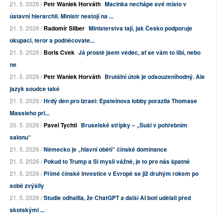
21. 5. 2026 /
Petr Waniek Horváth
Macinka nechápe své místo v
ústavní hierarchii. Ministr nestojí na ...
21. 5. 2026 /
Radomír Silber
Ministerstva tají, jak Česko podporuje
okupaci, teror a podněcovate...
21. 5. 2026 /
Boris Cvek
Já prostě jsem vědec, ať se vám to líbí, nebo
ne
21. 5. 2026 /
Petr Waniek Horváth
Brutální útok je odsouzeníhodný. Ale
jazyk soudce také
21. 5. 2026 /
Hrdý den pro Izrael: Epsteinova lobby porazila Thomase
Massieho pri...
20. 5. 2026 /
Pavel Tychtl
Bruselské střípky – „Suši v pohřebním
salonu“
21. 5. 2026 /
Německo je „hlavní obětí“ čínské dominance
21. 5. 2026 /
Pokud to Trump a Si myslí vážně, je to pro nás špatné
21. 5. 2026 /
Přímé čínské investice v Evropě se již druhým rokem po
sobě zvýšily
21. 5. 2026 /
Studie odhalila, že ChatGPT a další AI boti udělali před
skotskými ...