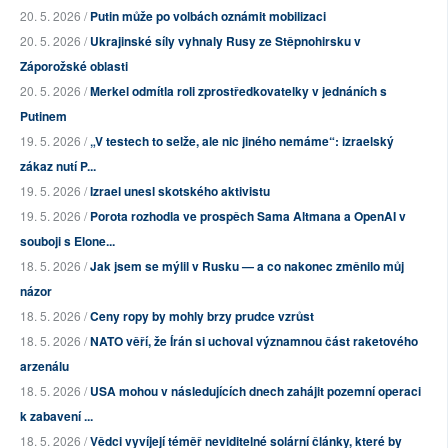
20. 5. 2026 /
Putin může po volbách oznámit mobilizaci
20. 5. 2026 /
Ukrajinské síly vyhnaly Rusy ze Stěpnohirsku v
Záporožské oblasti
20. 5. 2026 /
Merkel odmítla roli zprostředkovatelky v jednáních s
Putinem
19. 5. 2026 /
„V testech to selže, ale nic jiného nemáme“: izraelský
zákaz nutí P...
19. 5. 2026 /
Izrael unesl skotského aktivistu
19. 5. 2026 /
Porota rozhodla ve prospěch Sama Altmana a OpenAI v
souboji s Elone...
18. 5. 2026 /
Jak jsem se mýlil v Rusku — a co nakonec změnilo můj
názor
18. 5. 2026 /
Ceny ropy by mohly brzy prudce vzrůst
18. 5. 2026 /
NATO věří, že Írán si uchoval významnou část raketového
arzenálu
18. 5. 2026 /
USA mohou v následujících dnech zahájit pozemní operaci
k zabavení ...
18. 5. 2026 /
Vědci vyvíjejí téměř neviditelné solární články, které by