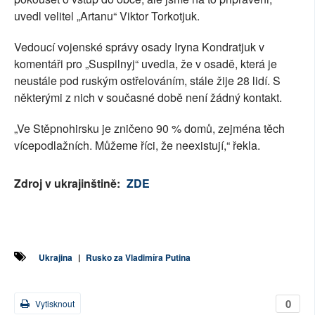
uvedl velitel „Artanu“ Viktor Torkotjuk.
Vedoucí vojenské správy osady Iryna Kondratjuk v
komentáři pro „Suspilnyj“ uvedla, že v osadě, která je
neustále pod ruským ostřelováním, stále žije 28 lidí. S
některými z nich v současné době není žádný kontakt.
„Ve Stěpnohirsku je zničeno 90 % domů, zejména těch
vícepodlažních. Můžeme říci, že neexistují,“ řekla.
Zdroj v ukrajinštině:
ZDE
Ukrajina
|
Rusko za Vladimíra Putina
0
Vytisknout