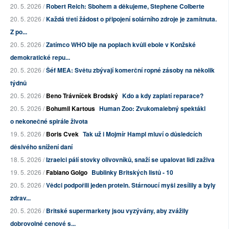
20. 5. 2026 /
Robert Reich: Sbohem a děkujeme, Stephene Colberte
20. 5. 2026 /
Každá třetí žádost o připojení solárního zdroje je zamítnuta.
Z po...
20. 5. 2026 /
Zatímco WHO bije na poplach kvůli ebole v Konžské
demokratické repu...
20. 5. 2026 /
Šéf MEA: Světu zbývají komerční ropné zásoby na několik
týdnů
20. 5. 2026 /
Beno Trávníček Brodský
Kdo a kdy zaplatí reparace?
20. 5. 2026 /
Bohumil Kartous
Human Zoo: Zvukomalebný spektákl
o nekonečné spirále života
19. 5. 2026 /
Boris Cvek
Tak už i Mojmír Hampl mluví o důsledcích
děsivého snížení daní
18. 5. 2026 /
Izraelci pálí stovky olivovníků, snaží se upalovat lidi zaživa
19. 5. 2026 /
Fabiano Golgo
Bublinky Britských listů - 10
20. 5. 2026 /
Vědci podpořili jeden protein. Stárnoucí myši zesílily a byly
zdrav...
20. 5. 2026 /
Britské supermarkety jsou vyzývány, aby zvážily
dobrovolné cenové s...