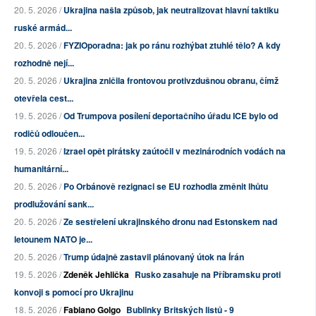
20. 5. 2026 /
Ukrajina našla způsob, jak neutralizovat hlavní taktiku
ruské armád...
20. 5. 2026 /
FYZIOporadna: jak po ránu rozhýbat ztuhlé tělo? A kdy
rozhodně nejí...
20. 5. 2026 /
Ukrajina zničila frontovou protivzdušnou obranu, čímž
otevřela cest...
19. 5. 2026 /
Od Trumpova posílení deportačního úřadu ICE bylo od
rodičů odloučen...
19. 5. 2026 /
Izrael opět pirátsky zaútočil v mezinárodních vodách na
humanitární...
20. 5. 2026 /
Po Orbánově rezignaci se EU rozhodla změnit lhůtu
prodlužování sank...
20. 5. 2026 /
Ze sestřelení ukrajinského dronu nad Estonskem nad
letounem NATO je...
20. 5. 2026 /
Trump údajně zastavil plánovaný útok na Írán
19. 5. 2026 /
Zdeněk Jehlička
Rusko zasahuje na Příbramsku proti
konvoji s pomocí pro Ukrajinu
18. 5. 2026 /
Fabiano Golgo
Bublinky Britských listů - 9