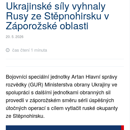
Ukrajinské síly vyhnaly
SOCIÁLNÍ SÍTĚ
Rusy ze Stěpnohirsku v
RUBRIKY
Záporožské oblasti
PLNÁ VERZE STRÁNEK
20. 5. 2026
čas čtení 1 minuta
Bojovníci speciální jednotky Artan Hlavní správy
rozvědky (GUR) Ministerstva obrany Ukrajiny ve
spolupráci s dalšími jednotkami obranných sil
provedli v záporožském směru sérii úspěšných
útočných operací s cílem vytlačit ruské okupanty
ze Stěpnohirsku.