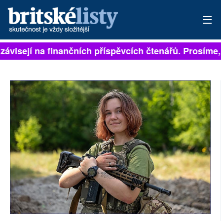
závisejí na finančních příspěvcích čtenářů. Prosíme, 
PŘIHLÁSIT
AKTUÁLNÍ VYDÁNÍ
ARCHIV
ROZHOVORY
TÉMATA
NEJČTENĚJŠÍ ZA 7 DNÍ
AUTOŘI
PŘÍSPĚVKY NA PROVOZ