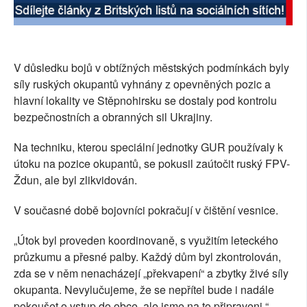
V důsledku bojů v obtížných městských podmínkách byly
síly ruských okupantů vyhnány z opevněných pozic a
hlavní lokality ve Stěpnohirsku se dostaly pod kontrolu
bezpečnostních a obranných sil Ukrajiny.
Na techniku, kterou speciální jednotky GUR používaly k
útoku na pozice okupantů, se pokusil zaútočit ruský FPV-
Ždun, ale byl zlikvidován.
V současné době bojovníci pokračují v čištění vesnice.
„Útok byl proveden koordinovaně, s využitím leteckého
průzkumu a přesné palby. Každý dům byl zkontrolován,
zda se v něm nenacházejí „překvapení“ a zbytky živé síly
okupanta. Nevylučujeme, že se nepřítel bude i nadále
pokoušet o vstup do obce, ale jsme na to připraveni,“