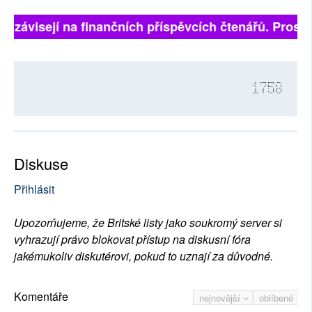
ně závisejí na finančních příspěvcích čtenářů. Prosíme
1758
Diskuse
Přihlásit
Upozorňujeme, že Britské listy jako soukromý server si
vyhrazují právo blokovat přístup na diskusní fóra
jakémukoliv diskutérovi, pokud to uznají za důvodné.
Komentáře
nejnovější
oblíbené