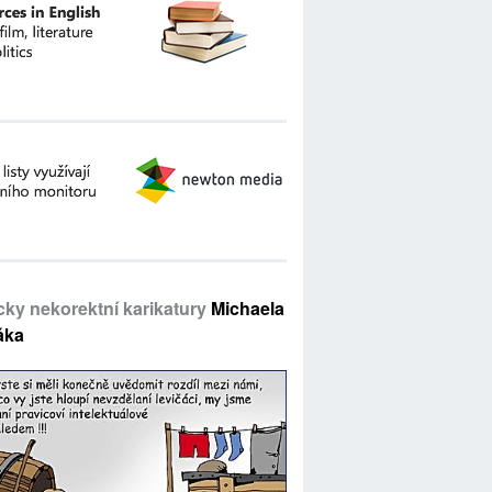
icky nekorektní karikatury
Michaela
áka