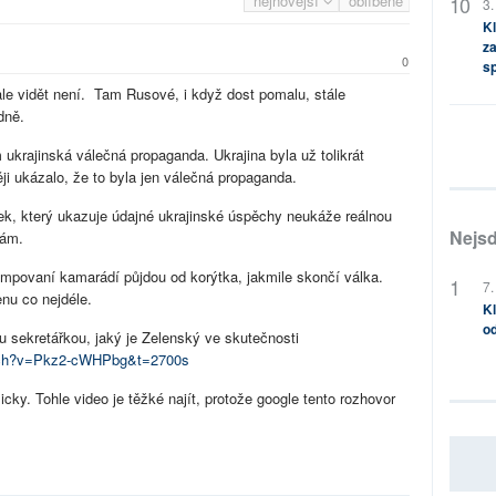
nejnovější
oblíbené
3.
Kl
za
0
s
ale vidět není. Tam Rusové, i když dost pomalu, stále
dně.
ukrajinská válečná propaganda. Ukrajina byla už tolikrát
ji ukázalo, že to byla jen válečná propaganda.
ek, který ukazuje údajné ukrajinské úspěchy neukáže reálnou
Nejsd
sám.
umpovaní kamarádí půjdou od korýtka, jakmile skončí válka.
7.
enu co nejdéle.
Kl
od
u sekretářkou, jaký je Zelenský ve skutečnosti
atch?v=Pkz2-cWHPbg&t=2700s
cky. Tohle video je těžké najít, protože google tento rozhovor