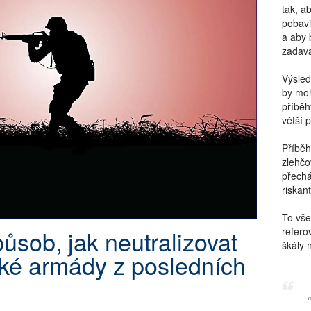
tak, a
pobavi
a aby 
zadava
Výsled
by moh
příběh
větší 
Příběh
zlehčo
přechá
riskant
To vše
ůsob, jak neutralizovat
refero
škály 
uské armády z posledních