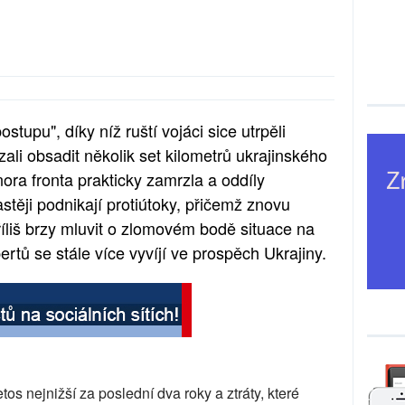
stupu", díky níž ruští vojáci sice utrpěli
zali obsadit několik set kilometrů ukrajinského
ora fronta prakticky zamrzla a oddíly
astěji podnikají protiútoky, přičemž znovu
říliš brzy mluvit o zlomovém bodě situace na
ertů se stále více vyvíjí ve prospěch Ukrajiny.
s nejnižší za poslední dva roky a ztráty, které