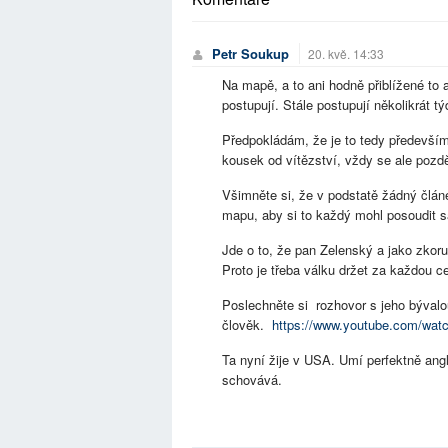
Petr Soukup
20. kvě. 14:33
Na mapě, a to ani hodně přiblížené to 
postupují. Stále postupují několikrát tý
Předpokládám, že je to tedy především 
kousek od vítězství, vždy se ale pozdě
Všimněte si, že v podstatě žádný člán
mapu, aby si to každý mohl posoudit 
Jde o to, že pan Zelenský a jako zkor
Proto je třeba válku držet za každou c
Poslechněte si rozhovor s jeho bývalo
člověk.
https://www.youtube.com/w
Ta nyní žije v USA. Umí perfektně angli
schovává.