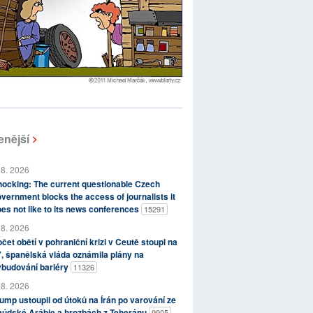
enější
 8. 2026
ocking: The current questionable Czech
vernment blocks the access of journalists it
es not like to its news conferences
15291
 8. 2026
čet obětí v pohraniční krizi v Ceutě stoupl na
, španělská vláda oznámila plány na
ybudování bariéry
11326
 8. 2026
ump ustoupil od útoků na Írán po varování ze
aúdské Arábie a hrozbách z Teheránu
9905