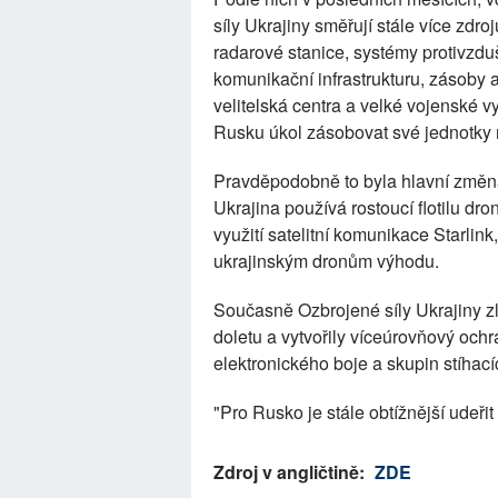
síly Ukrajiny směřují stále více zdr
radarové stanice, systémy protivzdu
komunikační infrastrukturu, zásoby a
velitelská centra a velké vojenské 
Rusku úkol zásobovat své jednotky na
Pravděpodobně to byla hlavní změna
Ukrajina používá rostoucí flotilu dro
využití satelitní komunikace Starlin
ukrajinským dronům výhodu.
Současně Ozbrojené síly Ukrajiny zl
doletu a vytvořily víceúrovňový och
elektronického boje a skupin stíhac
"Pro Rusko je stále obtížnější udeři
Zdroj v angličtině:
ZDE