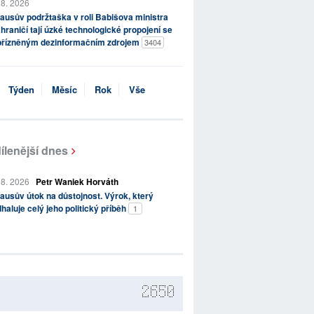
 8. 2026
ausův podržtaška v roli Babišova ministra
hraničí tají úzké technologické propojení se
přízněným dezinformačním zdrojem
3404
Týden
Měsíc
Rok
Vše
ílenější dnes
 8. 2026
Petr Waniek Horváth
ausův útok na důstojnost. Výrok, který
haluje celý jeho politický příběh
1
2650