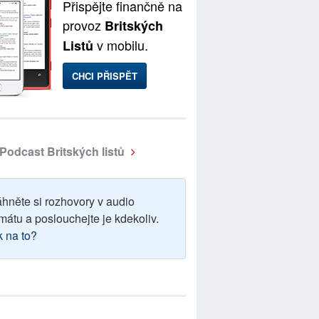
Přispějte finančně na
provoz
Britských
v mobilu.
Listů
CHCI PŘISPĚT
Podcast Britských listů
áhněte si rozhovory v audio
mátu a poslouchejte je kdekoliv.
k na to?