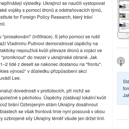
epřinášejí výsledky. Ukrajinci se naučili vystopovat
lské vojáky s pomocí dronů a odstraňovacích týmů,
itute for Foreign Policy Research, který tráví
ii.
 "prosakování" (infiltrace). S jeho pomocí se ruští
naží Vladimiru Putinovi demonstrovat úspěchy na
prakticky nepoužívá kvůli převaze dronů a vojáci ve
 "proniknout" do mezer v ukrajinské obraně. Jak
 1–2 lidé z deseti se nakonec dostanou na "frontu".
pokles výnosů" v důsledku přizpůsobení akcí
 uvádí Lee.
St
for
nalují dovednosti v protiútocích, při nichž se
Ja
společně s pěchotou. Úspěchy zůstávají lokální kvůli
 což brání Ozbrojeným silám Ukrajiny dosáhnout
lastech se však frontová linie nyní posouvá v obou
ozbrojené síly Ukrajiny téměř všude jen držet linii.