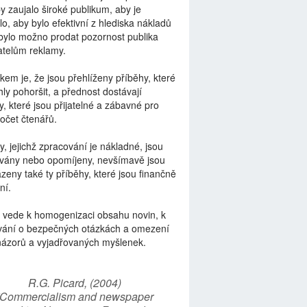
by zaujalo široké publikum, aby je
lo, aby bylo efektivní z hlediska nákladů
bylo možno prodat pozornost publika
telům reklamy.
kem je, že jsou přehlíženy příběhy, které
ly pohoršit, a přednost dostávají
y, které jsou přijatelné a zábavné pro
počet čtenářů.
y, jejichž zpracování je nákladné, jsou
vány nebo opomíjeny, nevšímavě jsou
zeny také ty příběhy, které jsou finančně
ní.
 vede k homogenizaci obsahu novin, k
vání o bezpečných otázkách a omezení
názorů a vyjadřovaných myšlenek.
R.G. Picard, (2004)
“Commercialism and newspaper