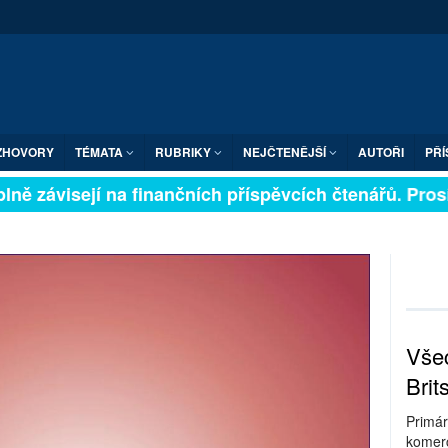
ZHOVORY
TÉMATA
RUBRIKY
NEJČTENĚJŠÍ
AUTOŘI
PŘÍ
ně závisejí na finančních příspěvcích čtenářů. Prosím
Všec
Brit
Primár
komerc