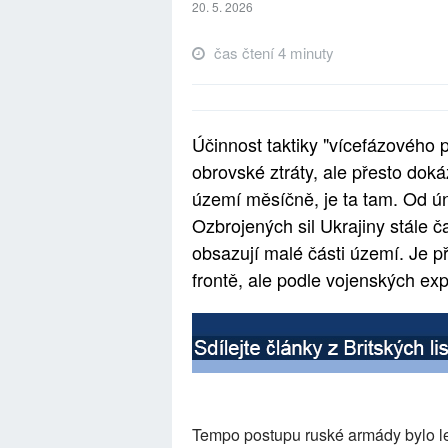
20. 5. 2026
čas čtení 4 minuty
Účinnost taktiky "vícefázového po
obrovské ztráty, ale přesto doká
území měsíčně, je ta tam. Od ún
Ozbrojených sil Ukrajiny stále č
obsazují malé části území. Je p
frontě, ale podle vojenských exp
Tempo postupu ruské armády bylo leto