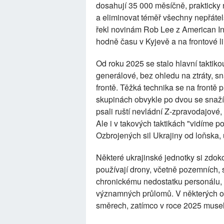
dosahují 35 000 měsíčně, prakticky n
a eliminovat téměř všechny nepřáte
řekl novinám Rob Lee z American Inst
hodně času v Kyjevě a na frontové lin
Od roku 2025 se stalo hlavní taktikou
generálové, bez ohledu na ztráty, s
frontě. Těžká technika se na frontě 
skupinách obvykle po dvou se snaží
psali ruští nevládní Z-zpravodajové,
Ale i v takových taktikách "vidíme 
Ozbrojených sil Ukrajiny od loňska,
Některé ukrajinské jednotky si zdoko
používají drony, včetně pozemních, 
chronickému nedostatku personálu,
významných průlomů. V některých ob
směrech, zatímco v roce 2025 musely 