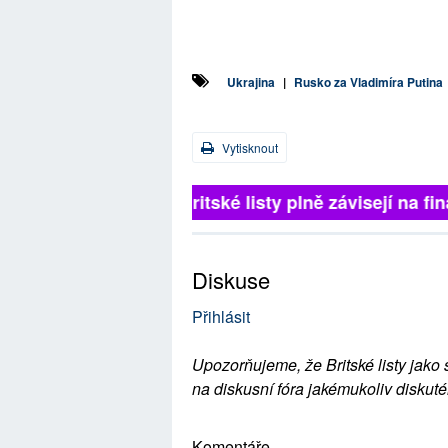
Ukrajina
|
Rusko za Vladimíra Putina
Vytisknout
Britské listy plně závisejí na 
Diskuse
Přihlásit
Upozorňujeme, že Britské listy jako 
na diskusní fóra jakémukoliv diskuté
Komentáře