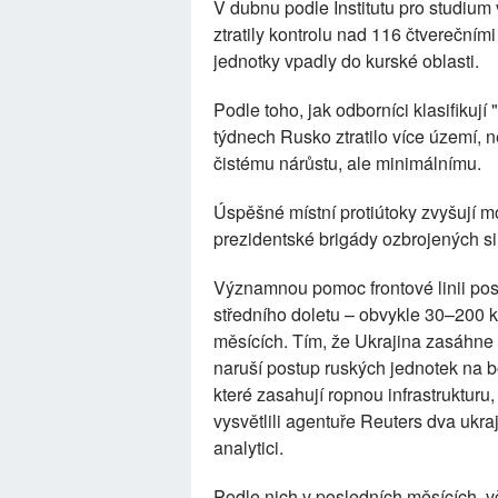
V dubnu podle Institutu pro studium 
ztratily kontrolu nad 116 čtverečním
jednotky vpadly do kurské oblasti.
Podle toho, jak odborníci klasifikují
týdnech Rusko ztratilo více území, n
čistému nárůstu, ale minimálnímu.
Úspěšné místní protiútoky zvyšují m
prezidentské brigády ozbrojených sil 
Významnou pomoc frontové linii posk
středního doletu – obvykle 30–200 km
měsících. Tím, že Ukrajina zasáhne p
naruší postup ruských jednotek na b
které zasahují ropnou infrastrukturu
vysvětlili agentuře Reuters dva ukraji
analytici.
Podle nich v posledních měsících, 