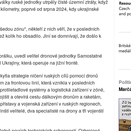
války ruské jednotky utrpěly čisté územní ztráty, když
i kilometry, poprvé od srpna 2024, kdy ukrajinské
 "šedou zónu", někteří z nich věří, že v posledních
ež kolik ho obsadilo. Jiní se domnívají, že došlo k
orálku, uvedl velitel dronové jednotky Samostatné
Ukrajiny, která operuje na jižní frontě.
ytla strategie ničení ruských cílů pomocí dronů
Polit
 za frontovou linií, která vznikla v posledních
Marč
rotiletadlové systémy a logistická zařízení v zóně,
ojišti a otevírá cestu dálkovým dronům a raketám,
, přístavy a vojenská zařízení v ruských regionech,
nští velitelé, dva specialisté na drony a tři vojenští
včetně nových technických schopností, Ozbrojené