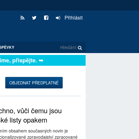
Přihlásit
SPĚVKY
e, přispějte. ➥
OBJEDNAT PŘEDPLATNÉ
hno, vůči čemu jsou
ské listy opakem
ním obsahem současných novin je
ionalizované zpravodajství zpracované