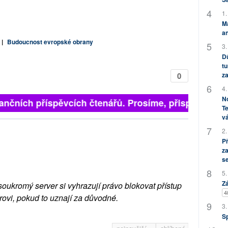
1.
M
an
|
Budoucnost evropské obrany
3.
Dů
tu
za
0
4.
No
finančních příspěvcích čtenářů. Prosíme, přispějte. ➥
Te
vá
2.
P
za
s
5.
Zá
soukromý server si vyhrazují právo blokovat přístup
4
rovi, pokud to uznají za důvodné.
3.
S