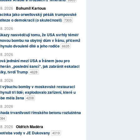
 8. 2026
Bohumil Kartous
acinka jako orwellovský pěšák trumpovské
titeze o demokracii (o skutečnosti)
7303
 8. 2026
kazy nasvědčují tomu, že USA svrhly téměř
novou bombu na obytný dům v Íránu, přičemž
hynulo dvouleté dítě a jeho rodiče
6635
 8. 2026
vá jednání mezi USA a Íránem jsou pro
herán „poslední šancí“, jak zabránit eskalaci
lky, tvrdí Trump
4628
 8. 2026
ři výbuchu bomby v moskevské restauraci
hynuli tři lidé; explodovalo zařízení, které u
ebe měla žena
4208
 8. 2026
hada trvanlivosti římského betonu rozluštěna
084
 8. 2026
Oldřich Maděra
potřeba vody v JE Dukovany
4019