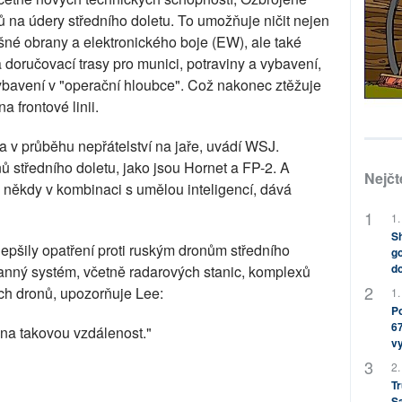
ojů na údery středního doletu. To umožňuje ničit nejen
šné obrany a elektronického boje (EW), ale také
 doručovací trasy pro munici, potraviny a vybavení,
vybavení v "operační hloubce". Což nakonec ztěžuje
 frontové linii.
 v průběhu nepřátelství na jaře, uvádí WSJ.
nů středního doletu, jako jsou Hornet a FP-2. A
Nejčt
k, někdy v kombinaci s umělou inteligencí, dává
1.
Sh
epšily opatření proti ruským dronům středního
go
do
ranný systém, včetně radarových stanic, komplexů
ích dronů, upozorňuje Lee:
1.
Po
67
t na takovou vzdálenost."
v
2.
Tr
S