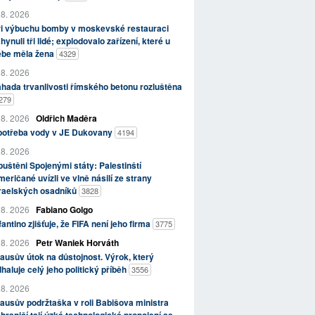
 8. 2026
ři výbuchu bomby v moskevské restauraci
hynuli tři lidé; explodovalo zařízení, které u
ebe měla žena
4329
 8. 2026
hada trvanlivosti římského betonu rozluštěna
279
 8. 2026
Oldřich Maděra
potřeba vody v JE Dukovany
4194
 8. 2026
uštěni Spojenými státy: Palestinští
eričané uvízli ve vlně násilí ze strany
zraelských osadníků
3828
 8. 2026
Fabiano Golgo
fantino zjišťuje, že FIFA není jeho firma
3775
 8. 2026
Petr Waniek Horváth
ausův útok na důstojnost. Výrok, který
haluje celý jeho politický příběh
3556
 8. 2026
ausův podržtaška v roli Babišova ministra