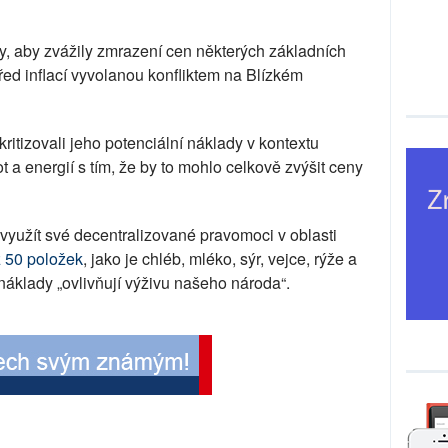
y, aby zvážily zmrazení cen některých základních
před inflací vyvolanou konfliktem na Blízkém
kritizovali jeho potenciální náklady v kontextu
 a energií s tím, že by to mohlo celkově zvýšit ceny
využít své decentralizované pravomoci v oblasti
ž 50 položek
, jako je chléb, mléko, sýr, vejce, rýže a
 náklady „ovlivňují výživu našeho národa“.