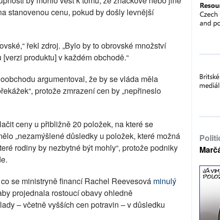
tupnosti by mohlo vést k tomu, že značkové nebo jiné
na stanovenou cenu, pokud by došly levnější
vské,“ řekl zdroj. „Bylo by to obrovské množství
[verzi produktu] v každém obchodě.“
loobchodu argumentoval, že by se vláda měla
překážek“, protože zmrazení cen by „nepřineslo
lačit ceny u přibližně 20 položek, na které se
mělo „nezamýšlené důsledky u položek, které možná
Polit
teré rodiny by nezbytné být mohly“, protože podniky
Marč
de.
é, co se ministryně financí Rachel Reevesová
minulý
 aby projednala rostoucí obavy ohledně
lady – včetně vyšších cen potravin – v důsledku