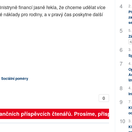
2.
inistryně financí jasně řekla, že chceme udělat více
P
é náklady pro rodiny, a v pravý čas poskytne další
za
s
5.
Zá
4
3.
S
4.
Op
Am
Sociální poměry
i
4.
In
0
7.
Kl
finančních příspěvcích čtenářů. Prosíme, přispějte. ➥
od
3.
Kl