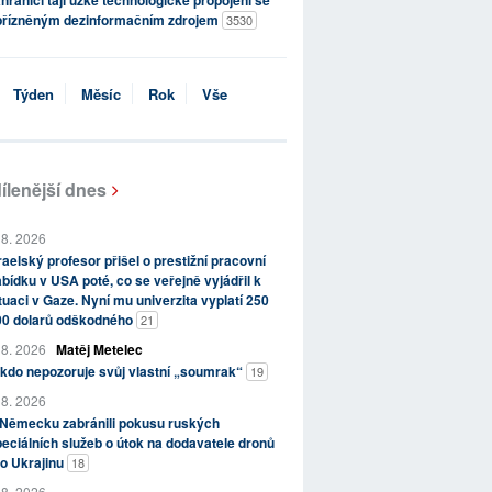
hraničí tají úzké technologické propojení se
přízněným dezinformačním zdrojem
3530
Týden
Měsíc
Rok
Vše
ílenější dnes
 8. 2026
raelský profesor přišel o prestižní pracovní
bídku v USA poté, co se veřejně vyjádřil k
tuaci v Gaze. Nyní mu univerzita vyplatí 250
00 dolarů odškodného
21
 8. 2026
Matěj Metelec
kdo nepozoruje svůj vlastní „soumrak“
19
 8. 2026
 Německu zabránili pokusu ruských
eciálních služeb o útok na dodavatele dronů
o Ukrajinu
18
 8. 2026