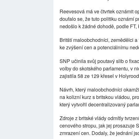
Reevesová má ve čtvrtek oznámit o
doufalo se, že tuto politiku oznámí 
nedošlo k žádné dohodě, podle FT, k
Britští maloobchodníci, zemědělci a 
ke zvýšení cen a potenciálnímu ned
SNP učinila svůj poutavý slib o fix
volby do skotského parlamentu, v nic
zajistila 58 ze 129 křesel v Holyrood
Návrh, který maloobchodníci okamžitě
na kolizní kurz s britskou vládou, p
který vytvořil decentralizovaný parl
Zdroje z britské vlády odmítly tvrz
cenového stropu, jak jej prosazuje 
zmrazení cen. Dodaly, že jednání jso