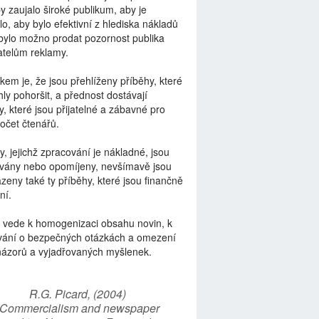
by zaujalo široké publikum, aby je
lo, aby bylo efektivní z hlediska nákladů
bylo možno prodat pozornost publika
telům reklamy.
kem je, že jsou přehlíženy příběhy, které
ly pohoršit, a přednost dostávají
y, které jsou přijatelné a zábavné pro
počet čtenářů.
y, jejichž zpracování je nákladné, jsou
vány nebo opomíjeny, nevšímavě jsou
zeny také ty příběhy, které jsou finančně
ní.
 vede k homogenizaci obsahu novin, k
vání o bezpečných otázkách a omezení
názorů a vyjadřovaných myšlenek.
R.G. Picard, (2004)
“Commercialism and newspaper