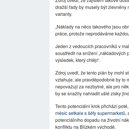
Zdroj uvedl, že zajištění takové dos
dražší řady by musely být zlevněny 
varianty.
„Náklady na něco takového jsou obro
práce, protože neprodáváme každou 
Jeden z vedoucích pracovníků v ma
soustředit na snížení „nákladových 
výsledek, který chtějí“.
Zdroj uvedl, že tento plán by mohl st
vztahuje, ale pravděpodobně by to 
nepovažují za nezbytné, ale pro něk
by se snažily nahradit ušlé zisky jin
Tento potenciální krok přichází pot
měsíc setkala s šéfy supermarketů
,
potenciálního dopadu na životní nák
konfliktu na Blízkém východě.