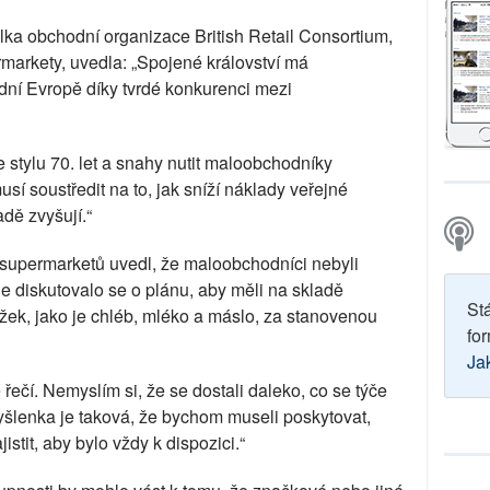
lka obchodní organizace British Retail Consortium,
markety, uvedla: „Spojené království má
dní Evropě díky tvrdé konkurenci mezi
 stylu 70. let a snahy nutit maloobchodníky
sí soustředit na to, jak sníží náklady veřejné
adě zvyšují.“
 supermarketů uvedl, že maloobchodníci nebyli
le diskutovalo se o plánu, aby měli na skladě
St
žek, jako je chléb, mléko a máslo, za stanovenou
for
Ja
 řečí. Nemyslím si, že se dostali daleko, co se týče
yšlenka je taková, že bychom museli poskytovat,
stit, aby bylo vždy k dispozici.“