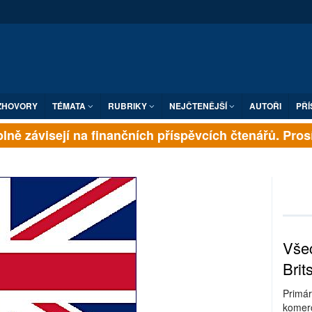
ZHOVORY
TÉMATA
RUBRIKY
NEJČTENĚJŠÍ
AUTOŘI
PŘÍ
ně závisejí na finančních příspěvcích čtenářů. Prosím
Všec
Brit
Primár
komerc