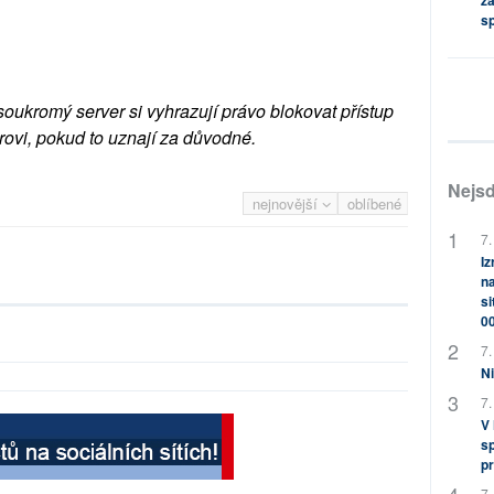
za
s
soukromý server si vyhrazují právo blokovat přístup
rovi, pokud to uznají za důvodné.
Nejsd
nejnovější
oblíbené
7.
Iz
na
si
0
7.
Ni
7.
V
sp
pr
7.