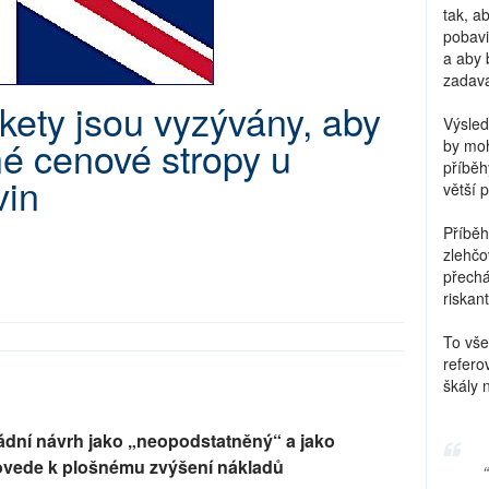
tak, a
pobavi
a aby 
zadava
kety jsou vyzývány, aby
Výsled
né cenové stropy u
by moh
příběh
vin
větší 
Příběh
zlehčo
přechá
riskant
To vše
refero
škály 
ádní návrh jako „neopodstatněný“ a jako
ovede k plošnému zvýšení nákladů