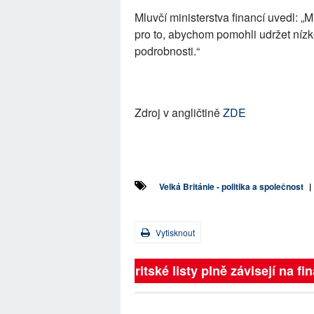
Mluvčí ministerstva financí uvedl: „M
pro to, abychom pomohli udržet nízk
podrobnosti.“
Zdroj v angličtině
ZDE
Velká Británie - politika a společnost
|
Vytisknout
Britské listy plně závisejí na 