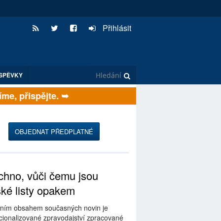
Přihlásit
SPĚVKY
e, přispějte. ➥
OBJEDNAT PŘEDPLATNÉ
hno, vůči čemu jsou
ské listy opakem
ním obsahem současných novin je
ionalizované zpravodajství zpracované