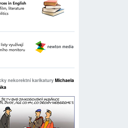
icky nekorektní karikatury
Michaela
áka