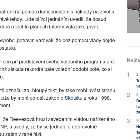
patření na pomoc domácnostem s náklady na život a
právě tehdy. Lidé blízcí jednáním uvedli, že dosud
terá o těchto plánech informovala jako první.
výrobci potravin varovali, že bez pomoci vlády dojde
ostatku.
Nejčt
aci cen při představení svého volebního programu pro
hž získala rekordní páté volební období poté, co si
2.
u.
Tr
S
 označili za „hloupý trik“, by také mohl uvést stranu
3.
rotože by mohl porušit zákon o
Skotsku
z roku 1998,
Dů
ament.
tu
za
ení, že Reevesová hrozí zavedením vládou nařízeného
4.
SNP, a uvedly, že by se jednalo o dobrovolné
No
Te
u zatím v rané fázi.
vá