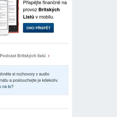
Přispějte finančně na
provoz
Britských
v mobilu.
Listů
CHCI PŘISPĚT
Podcast Britských listů
áhněte si rozhovory v audio
mátu a poslouchejte je kdekoliv.
k na to?