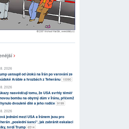
enější
 8. 2026
ump ustoupil od útoků na Írán po varování ze
aúdské Arábie a hrozbách z Teheránu
10090
 8. 2026
kazy nasvědčují tomu, že USA svrhly téměř
novou bombu na obytný dům v Íránu, přičemž
hynulo dvouleté dítě a jeho rodiče
9199
 8. 2026
vá jednání mezi USA a Íránem jsou pro
herán „poslední šancí“, jak zabránit eskalaci
lky, tvrdí Trump
6514