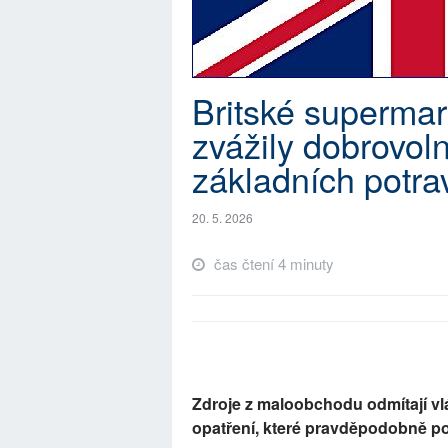
Britské supermar
zvážily dobrovol
základních potra
20. 5. 2026
čas čtení 4 minuty
Zdroje z maloobchodu odmítají vl
opatření, které pravděpodobně p