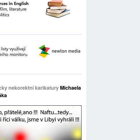
icky nekorektní karikatury
Michaela
áka