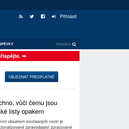
Přihlásit
SPĚVKY
spějte. ➥
OBJEDNAT PŘEDPLATNÉ
hno, vůči čemu jsou
ské listy opakem
ním obsahem současných novin je
ionalizované zpravodajství zpracované