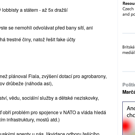
lobbisty a státem - až 5x dražší
te se nemohli odvolávat před bany sítí, ani
há trestné činy, natož řešit fake účty
 než plánoval Fiala, zvýšení dotací pro agrobarony,
hov drůbeže (náhoda asi),
Polit
Marč
lství, vědu, sociální služby a dětské neziskovky,
eď obří problém pro spojence v NATO a vláda hledá
ím infrastruktury, mostů atd.)
 ruskými agenty u nás, likvidace odboru řešícího