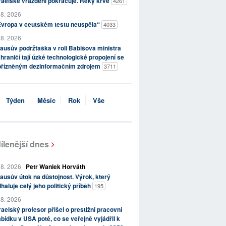
raelské vraždění pokračuje. Řeky krve
4261
 8. 2026
Evropa v ceutském testu neuspěla“
4033
 8. 2026
ausův podržtaška v roli Babišova ministra
hraničí tají úzké technologické propojení se
přízněným dezinformačním zdrojem
3711
Týden
Měsíc
Rok
Vše
ílenější dnes
 8. 2026
Petr Waniek Horváth
ausův útok na důstojnost. Výrok, který
haluje celý jeho politický příběh
195
 8. 2026
raelský profesor přišel o prestižní pracovní
bídku v USA poté, co se veřejně vyjádřil k