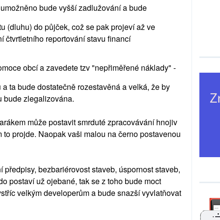
, umožněno bude vyšší zadlužování a bude
 (dluhu) do půjček, což se pak projeví až ve
 čtvrtletního reportování stavu financí
omoce obcí a zavedete tzv "nepřiměřené náklady" -
 a ta bude dostatečně rozestavěná a velká, že by
mu bude zlegalizována.
arákem může postavit smrduté zpracovávání hnojiv
jim to projde. Naopak vaši malou na černo postavenou
rní předpisy, bezbariérovost staveb, úspornost staveb,
do postaví už ojebané, tak se z toho bude moct
vstříc velkým developerům a bude snazší vyvlatňovat