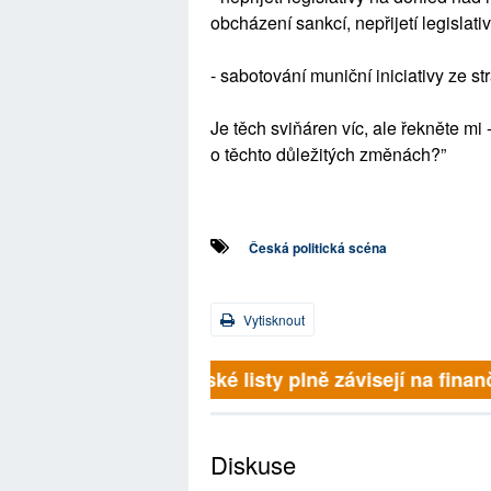
obcházení sankcí, nepřijetí legislat
- sabotování muniční iniciativy ze s
Je těch sviňáren víc, ale řekněte mi
o těchto důležitých změnách?”
Česká politická scéna
Vytisknout
Britské listy plně závisejí na finanč
Diskuse