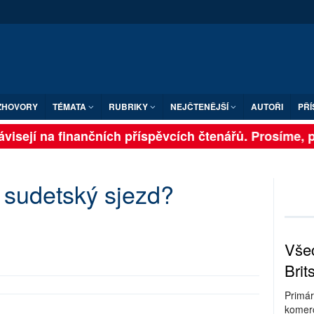
ZHOVORY
TÉMATA
RUBRIKY
NEJČTENĚJŠÍ
AUTOŘI
PŘÍ
visejí na finančních příspěvcích čtenářů. Prosíme, při
í sudetský sjezd?
Všec
Brit
Primár
komerc