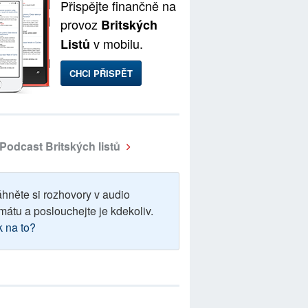
Přispějte finančně na
provoz
Britských
v mobilu.
Listů
CHCI PŘISPĚT
Podcast Britských listů
áhněte si rozhovory v audio
mátu a poslouchejte je kdekoliv.
k na to?