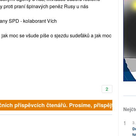
ivy proti praní špinavých peněz Rusy u nás
trany SPD - kolaborant Vích
 - jak moc se všude píše o sjezdu sudeťáků a jak moc
2
ních příspěvcích čtenářů. Prosíme, přispějte. ➥
Nejčt
3.
Dů
tu