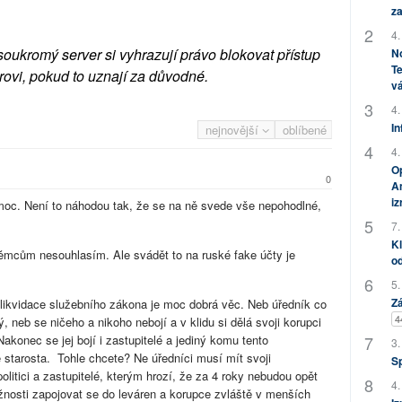
za
4.
soukromý server si vyhrazují právo blokovat přístup
No
Te
rovi, pokud to uznají za důvodné.
vá
4.
In
nejnovější
oblíbené
4.
Op
0
Am
i
 moc. Není to náhodou tak, že se na ně svede vše nepohodlné,
7.
Kl
mcům nesouhlasím. Ale svádět to na ruské fake účty je
od
5.
Zá
likvidace služebního zákona je moc dobrá věc. Neb úředník co
4
 neb se ničeho a nikoho nebojí a v klidu si dělá svoji korupci
konec se jej bojí i zastupitelé a jediný komu tento
3.
 starosta. Tohle chcete? Ne úředníci musí mít svoji
S
litici a zastupitelé, kterým hrozí, že za 4 roky nebudou opět
4.
ožnosti zapojovat se do leváren a korupce zvláště v menších