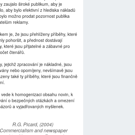
by zaujalo široké publikum, aby je
lo, aby bylo efektivní z hlediska nákladů
bylo možno prodat pozornost publika
telům reklamy.
kem je, že jsou přehlíženy příběhy, které
ly pohoršit, a přednost dostávají
y, které jsou přijatelné a zábavné pro
počet čtenářů.
y, jejichž zpracování je nákladné, jsou
vány nebo opomíjeny, nevšímavě jsou
zeny také ty příběhy, které jsou finančně
ní.
 vede k homogenizaci obsahu novin, k
vání o bezpečných otázkách a omezení
názorů a vyjadřovaných myšlenek.
R.G. Picard, (2004)
“Commercialism and newspaper