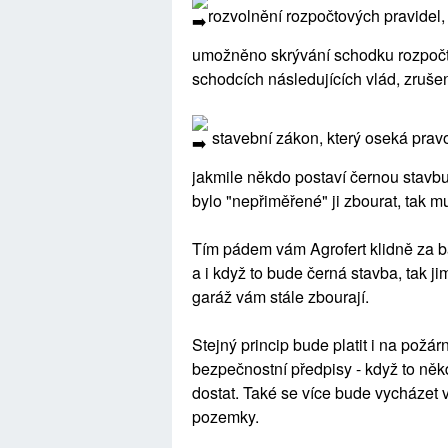
rozvolnění rozpočtových pravidel
umožněno skrývání schodku rozpočtu
schodcích následujících vlád, zrušení
stavební zákon, který oseká prav
jakmile někdo postaví černou stavbu
bylo "nepřiměřené" ji zbourat, tak 
Tím pádem vám Agrofert klidně za b
a i když to bude černá stavba, tak 
garáž vám stále zbourají.
Stejný princip bude platit i na požá
bezpečnostní předpisy - když to něk
dostat. Také se více bude vycházet 
pozemky.