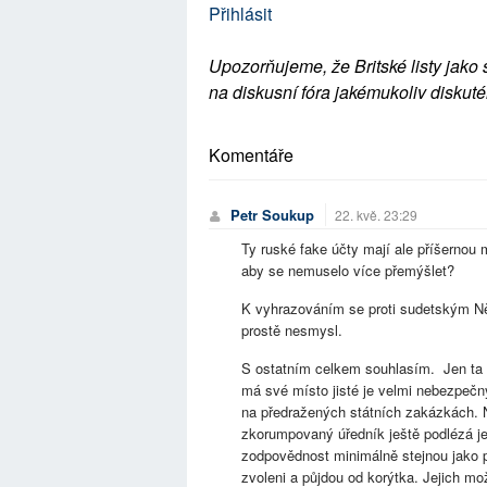
Přihlásit
Upozorňujeme, že Britské listy jako 
na diskusní fóra jakémukoliv diskuté
Komentáře
Petr Soukup
22. kvě. 23:29
Ty ruské fake účty mají ale příšernou
aby se nemuselo více přemýšlet?
K vyhrazováním se proti sudetským Ně
prostě nesmysl.
S ostatním celkem souhlasím. Jen ta 
má své místo jisté je velmi nebezpečný,
na předražených státních zakázkách. Na
zkorumpovaný úředník ještě podlézá je
zodpovědnost minimálně stejnou jako po
zvoleni a půjdou od korýtka. Jejich m