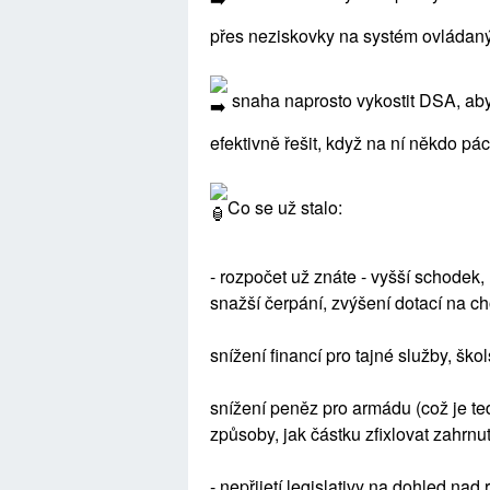
přes neziskovky na systém ovládaný 
snaha naprosto vykostit DSA, abys
efektivně řešit, když na ní někdo pác
Co se už stalo:
- rozpočet už znáte - vyšší schodek,
snažší čerpání, zvýšení dotací na c
snížení financí pro tajné služby, ško
snížení peněz pro armádu (což je t
způsoby, jak částku zfixlovat zahrnut
- nepřijetí legislativy na dohled nad