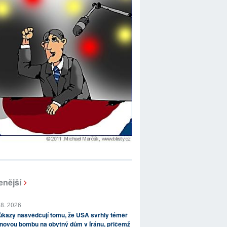
enější
 8. 2026
kazy nasvědčují tomu, že USA svrhly téměř
novou bombu na obytný dům v Íránu, přičemž