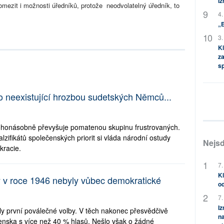
Iz
ezit i možnosti úředníků, protože neodvolatelný úředník, to
4.
„
3.
Kl
za
s
o neexistující hrozbou sudetských Němců...
honásobně převyšuje pomatenou skupinu frustrovaných.
lzifikátů společenských priorit si vláda národní ostudy
Nejsd
kracie.
7.
Kl
by v roce 1946 nebyly vůbec demokratické
od
7.
Iz
ly první poválečné volby. V těch nakonec přesvědčivě
na
enska s více než 40 % hlasů. Nešlo však o žádné