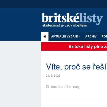
AKTUÁLNÍ VYDÁNÍ
ARCHIV
RO
Britské listy plně zá
Víte, proč se řeš
21. 5. 2026
čas čtení 3 minuty