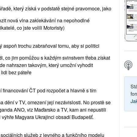
dě, který získá v podstatě stejné pravomoce, jako
hrozit nová vlna zaklekávání na nepohodlné
atelé, co jste volili Motoristy)
ý aspoň trochu zabraňoval tomu, aby si politici
idi, co jim pomůžou s každým svinstvem třeba získat
de nahrazen takovým, který umožní vyhodit
lidi bez páteře
St
ní financování ČT pod rozpočet a hlavně s tím
for
Ja
na dění v TV, omezení její nezávislosti. No prostě se
ganda ANO, viz Maďarsko a TV, kam ani nepustili
při výhře Magyara Ukrajinci obsadí Budapešť.
sociálních služeb z levného a funkčního modelu