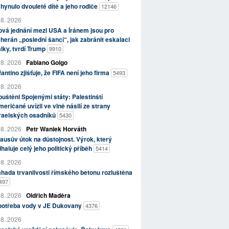
hynulo dvouleté dítě a jeho rodiče
12146
 8. 2026
vá jednání mezi USA a Íránem jsou pro
herán „poslední šancí“, jak zabránit eskalaci
lky, tvrdí Trump
9910
 8. 2026
Fabiano Golgo
fantino zjišťuje, že FIFA není jeho firma
5493
 8. 2026
uštěni Spojenými státy: Palestinští
eričané uvízli ve vlně násilí ze strany
zraelských osadníků
5430
 8. 2026
Petr Waniek Horváth
ausův útok na důstojnost. Výrok, který
haluje celý jeho politický příběh
5414
 8. 2026
hada trvanlivosti římského betonu rozluštěna
497
 8. 2026
Oldřich Maděra
potřeba vody v JE Dukovany
4376
 8. 2026