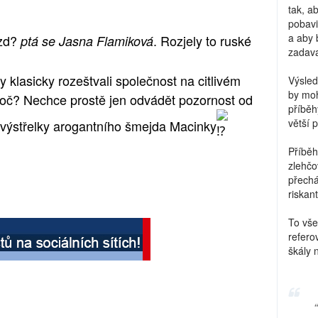
tak, a
pobavi
a aby 
ezd?
. Rozjely to ruské
ptá se Jasna Flamiková
zadava
by klasicky rozeštvali společnost na citlivém
Výsled
by moh
 proč? Nechce prostě jen odvádět pozornost od
příběh
větší 
 s výstřelky arogantního šmejda Macinky
Příběh
zlehčo
přechá
riskant
To vše
refero
škály 