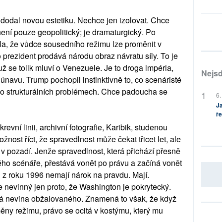
odal novou estetiku. Nechce jen izolovat. Chce
ní pouze geopolitický; je dramaturgický. Po
la, že vůdce sousedního režimu lze proměnit v
prezident prodává národu obraz návratu síly. To je
už se tolik mluví o Venezuele. Je to droga impéria,
Nejsd
 únavu. Trump pochopil instinktivně to, co scenáristé
 o strukturálních problémech. Chce padoucha se
6.
Ja
ře
evní linii, archivní fotografie, Karibik, studenou
ožnost říct, že spravedlnost může čekat třicet let, ale
v pozadí. Jenže spravedlnost, která přichází přesně
kého scénáře, přestává vonět po právu a začíná vonět
 z roku 1996 nemají nárok na pravdu. Mají.
 nevinný jen proto, že Washington je pokrytecký.
ká nevina obžalovaného. Znamená to však, že když
měny režimu, právo se ocitá v kostýmu, který mu