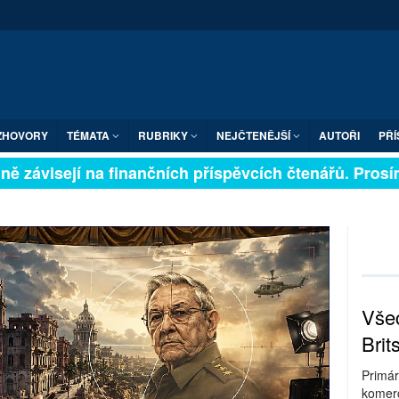
ZHOVORY
TÉMATA
RUBRIKY
NEJČTENĚJŠÍ
AUTOŘI
PŘÍ
 závisejí na finančních příspěvcích čtenářů. Prosíme, 
Všec
Brit
Primár
komerc