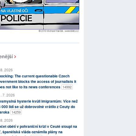
enější
 8. 2026
ocking: The current questionable Czech
vernment blocks the access of journalists it
es not like to its news conferences
14992
. 7. 2026
smyslná hysterie kvůli imigrantům: Více než
 000 lidí se už dobrovolně vrátilo z Ceuty do
aroka
14259
 8. 2026
čet obětí v pohraniční krizi v Ceutě stoupl na
, španělská vláda oznámila plány na