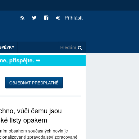
Přihlásit
SPĚVKY
přispějte. ➥
OBJEDNAT PŘEDPLATNÉ
hno, vůči čemu jsou
ské listy opakem
ním obsahem současných novin je
ionalizované zpravodajství zpracované