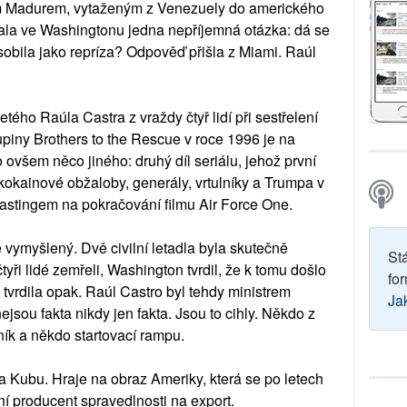
m Madurem, vytaženým z Venezuely do amerického
tala ve Washingtonu jedna nepříjemná otázka: dá se
obila jako repríza? Odpověď přišla z Miami. Raúl
tého Raúla Castra z vraždy čtyř lidí při sestřelení
piny Brothers to the Rescue v roce 1996 je na
o ovšem něco jiného: druhý díl seriálu, jehož první
okainové obžaloby, generály, vrtulníky a Trumpa v
s castingem na pokračování filmu Air Force One.
e vymyšlený. Dvě civilní letadla byla skutečně
St
yři lidé zemřeli, Washington tvrdil, že k tomu došlo
for
vrdila opak. Raúl Castro byl tehdy ministrem
Ja
nejsou fakta nikdy jen fakta. Jsou to cihly. Někdo z
ník a někdo startovací rampu.
 Kubu. Hraje na obraz Ameriky, která se po letech
lní producent spravedlnosti na export.