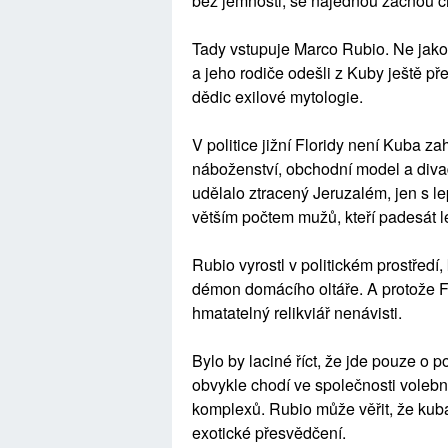
bez jemnosti, se najednou začnou chov
Tady vstupuje Marco Rubio. Ne jako 
a jeho rodiče odešli z Kuby ještě př
dědic exilové mytologie.
V politice jižní Floridy není Kuba zah
náboženství, obchodní model a divad
udělalo ztracený Jeruzalém, jen s 
větším počtem mužů, kteří padesát le
Rubio vyrostl v politickém prostředí
démon domácího oltáře. A protože Fi
hmatatelný relikviář nenávisti.
Bylo by laciné říct, že jde pouze o 
obvykle chodí ve společnosti volebn
komplexů. Rubio může věřit, že kubá
exotické přesvědčení.