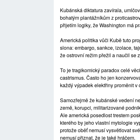
Kubánská diktatura zavírala, umlčov
bohatým plantážníkům z proticastrov
přijetím logiky, že Washington má p
Americká politika vůči Kubě tuto pr
slona: embargo, sankce, izolace, taj
že ostrovní režim přežil a naučil se z
To je tragikomický paradox celé věc
castrismus. Často ho jen konzervov
každý výpadek elektřiny proměnit v
Samozřejmě že kubánské vedení ne
země, korupci, militarizované podni
Ale americká posedlost trestem posk
kterého by jeho vlastní mytologie vy
protože oběť nemusí vysvětlovat své 
nemusí přiznat, že je také hráčem.