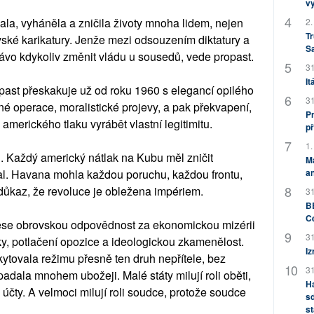
v
ala, vyháněla a zničila životy mnoha lidem, nejen
2.
Tr
ské karikatury. Jenže mezi odsouzením diktatury a
S
rávo kdykoliv změnit vládu u sousedů, vede propast.
31
It
opast přeskakuje už od roku 1960 s elegancí opilého
31
né operace, moralistické projevy, a pak překvapení,
Pr
 amerického tlaku vyrábět vlastní legitimitu.
př
1.
i. Každý americký nátlak na Kubu měl zničit
M
al. Havana mohla každou poruchu, každou frontu,
an
 důkaz, že revoluce je obležena impériem.
31
BB
C
se obrovskou odpovědnost za ekonomickou mizérii
31
ky, potlačení opozice a ideologickou zkamenělost.
Iz
ytovala režimu přesně ten druh nepřítele, bez
31
padala mnohem ubožeji. Malé státy milují roli oběti,
H
účty. A velmoci milují roli soudce, protože soudce
sd
st