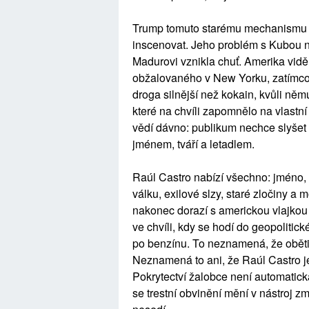
Trump tomuto starému mechanismu d
inscenovat. Jeho problém s Kubou ne
Madurovi vznikla chuť. Amerika vidě
obžalovaného v New Yorku, zatímco 
droga silnější než kokain, kvůli něm
které na chvíli zapomnělo na vlastní
vědí dávno: publikum nechce slyšet
jménem, tváří a letadlem.
Raúl Castro nabízí všechno: jméno, kr
válku, exilové slzy, staré zločiny a m
nakonec dorazí s americkou vlajkou 
ve chvíli, kdy se hodí do geopolitic
po benzínu. To neznamená, že oběti
Neznamená to ani, že Raúl Castro je
Pokrytectví žalobce není automatic
se trestní obvinění mění v nástroj z