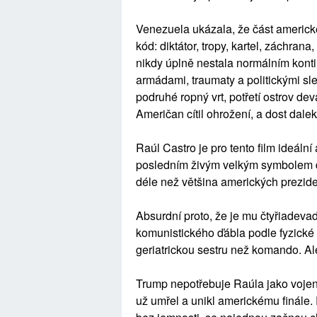
Venezuela ukázala, že část americké
kód: diktátor, tropy, kartel, záchran
nikdy úplně nestala normálním kontin
armádami, traumaty a politickými sl
podruhé ropný vrt, potřetí ostrov dev
Američan cítil ohrožení, a dost dalek
Raúl Castro je pro tento film ideální
posledním živým velkým symbolem d
déle než většina amerických prezide
Absurdní proto, že je mu čtyřiadeva
komunistického ďábla podle fyzické
geriatrickou sestru než komando. Al
Trump nepotřebuje Raúla jako vojensk
už umřel a unikl americkému finále. 