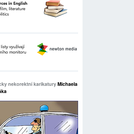
icky nekorektní karikatury
Michaela
áka