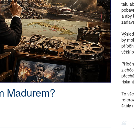
tak, a
pobavi
a aby 
zadava
Výsled
by moh
příběh
větší 
Příběh
zlehčo
přechá
riskant
ím Madurem?
To vše
refero
škály 