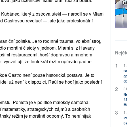
at jako účetnictví mafie: bratr ručí za bratra.
Kubánec, který z ostrova utekl — narodil se v Miami
ed Castrovou revolucí —, ale jako profesionální
raniční politika. Je to rodinné trauma, volební stroj,
lo morální čistoty v jednom. Miami si z Havany
Nejčt
lepšími restauracemi, horší dopravou a mnohem
t vysvětlují, že tentokrát režim opravdu padne.
1.
Sh
, kde Castro není pouze historická postava. Je to
go
del už není k dispozici, Raúl se hodí jako poslední
do
31
Ne
48
pomstu. Pomsta je v politice málokdy samotná;
M
í matematiky, strategických zájmů a osobních
1.
nský režim je morálně odporný. To není nijak
Po
67