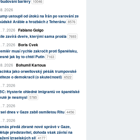
ybudování bariéry
10046
 8. 2026
ump ustoupil od útoků na Írán po varování ze
aúdské Arábie a hrozbách z Teheránu
8576
. 7. 2026
Fabiano Golgo
álie zavírá dveře, kterými sama prošla
7693
. 7. 2026
Boris Cvek
emiér musí rychle zakročit proti Španělsku,
esně jak by to chtěl Putin
7163
 8. 2026
Bohumil Kartous
acinka jako orwellovský pěšák trumpovské
titeze o demokracii (o skutečnosti)
6522
. 7. 2026
C: Hysterie ohledně imigrantů ve španělské
eutě je nesmysl
5785
. 7. 2026
rael dnes v Gaze zabil osmiletou Ritu
4456
. 7. 2026
amás předá zbraně nové správě v Gaze,
ěluje představitel, dohoda však závisí na
ažení izraelských sil
4177