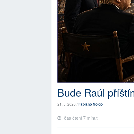
Bude Raúl příšt
21. 5. 2026 /
Fabiano Golgo
čas čtení 7 minut