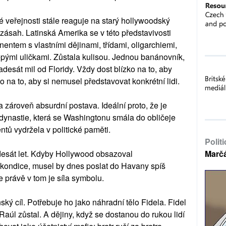
 veřejnosti stále reaguje na starý hollywoodský
a, zásah. Latinská Amerika se v této představivosti
entem s vlastními dějinami, třídami, oligarchiemi,
epými uličkami. Zůstala kulisou. Jednou banánovník,
adesát mil od Floridy. Vždy dost blízko na to, aby
o na to, aby si nemusel představovat konkrétní lidi.
 a zároveň absurdní postava. Ideální proto, že je
ynastie, která se Washingtonu smála do obličeje
ntů vydržela v politické paměti.
Polit
desát let. Kdyby Hollywood obsazoval
Marč
 kondice, musel by dnes poslat do Havany spíš
e právě v tom je síla symbolu.
ý cíl. Potřebuje ho jako náhradní tělo Fidela. Fidel
Raúl zůstal. A dějiny, když se dostanou do rukou lidí