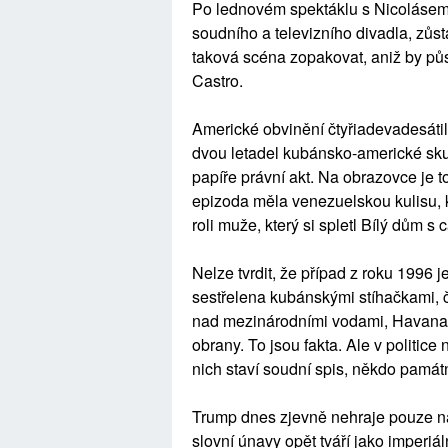
Po lednovém spektáklu s Nicoláse
soudního a televizního divadla, zůs
taková scéna zopakovat, aniž by půs
Castro.
Americké obvinění čtyřiadevadesátile
dvou letadel kubánsko-americké sku
papíře právní akt. Na obrazovce je t
epizoda měla venezuelskou kulisu, k
roli muže, který si spletl Bílý dům 
Nelze tvrdit, že případ z roku 1996 j
sestřelena kubánskými stíhačkami, čt
nad mezinárodními vodami, Havana t
obrany. To jsou fakta. Ale v politice 
nich staví soudní spis, někdo památ
Trump dnes zjevně nehraje pouze na
slovní únavy opět tváří jako imperiá