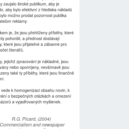
by zaujalo široké publikum, aby je
lo, aby bylo efektivní z hlediska nákladů
bylo možno prodat pozornost publika
telům reklamy.
kem je, že jsou přehlíženy příběhy, které
ly pohoršit, a přednost dostávají
y, které jsou přijatelné a zábavné pro
počet čtenářů.
y, jejichž zpracování je nákladné, jsou
vány nebo opomíjeny, nevšímavě jsou
zeny také ty příběhy, které jsou finančně
ní.
 vede k homogenizaci obsahu novin, k
vání o bezpečných otázkách a omezení
názorů a vyjadřovaných myšlenek.
R.G. Picard, (2004)
“Commercialism and newspaper