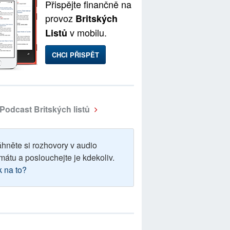
Přispějte finančně na
provoz
Britských
v mobilu.
Listů
CHCI PŘISPĚT
Podcast Britských listů
áhněte si rozhovory v audio
mátu a poslouchejte je kdekoliv.
k na to?