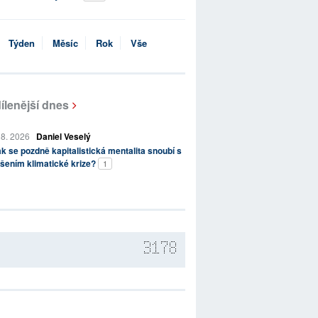
Týden
Měsíc
Rok
Vše
ílenější dnes
 8. 2026
Daniel Veselý
k se pozdně kapitalistická mentalita snoubí s
šením klimatické krize?
1
3178