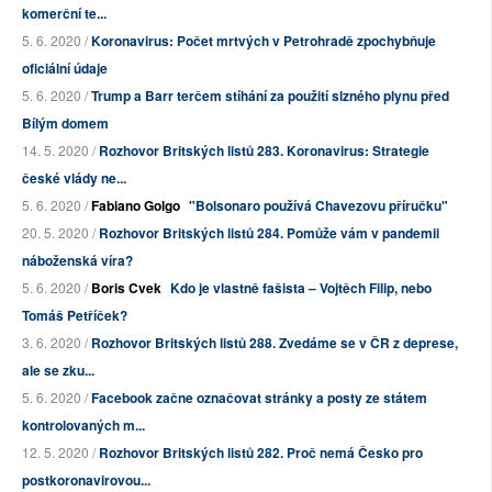
komerční te...
5. 6. 2020 /
Koronavirus: Počet mrtvých v Petrohradě zpochybňuje
oficiální údaje
5. 6. 2020 /
Trump a Barr terčem stíhání za použití slzného plynu před
Bílým domem
14. 5. 2020 /
Rozhovor Britských listů 283. Koronavirus: Strategie
české vlády ne...
5. 6. 2020 /
Fabiano Golgo
"Bolsonaro používá Chavezovu příručku"
20. 5. 2020 /
Rozhovor Britských listů 284. Pomůže vám v pandemii
náboženská víra?
5. 6. 2020 /
Boris Cvek
Kdo je vlastně fašista – Vojtěch Filip, nebo
Tomáš Petříček?
3. 6. 2020 /
Rozhovor Britských listů 288. Zvedáme se v ČR z deprese,
ale se zku...
5. 6. 2020 /
Facebook začne označovat stránky a posty ze státem
kontrolovaných m...
12. 5. 2020 /
Rozhovor Britských listů 282. Proč nemá Česko pro
postkoronavirovou...