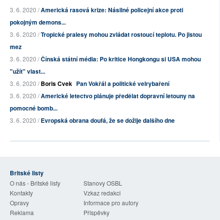
3. 6. 2020 /
Americká rasová krize: Násilné policejní akce proti
pokojným demons...
3. 6. 2020 /
Tropické pralesy mohou zvládat rostoucí teplotu. Po jistou
mez
3. 6. 2020 /
Čínská státní média: Po kritice Hongkongu si USA mohou
"užít" vlast...
3. 6. 2020 /
Boris Cvek
Pan Vokřál a politické velrybaření
3. 6. 2020 /
Americké letectvo plánuje předělat dopravní letouny na
pomocné bomb...
3. 6. 2020 /
Evropská obrana doufá, že se dožije dalšího dne
Britské listy
O nás - Britské listy
Stanovy OSBL
Kontakty
Vzkaz redakci
Opravy
Informace pro autory
Reklama
Příspěvky