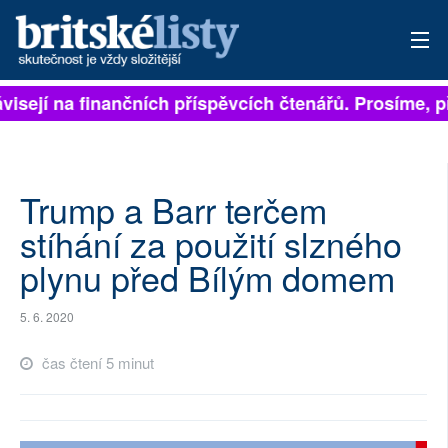
visejí na finančních příspěvcích čtenářů. Prosíme, při
PŘIHLÁSIT
AKTUÁLNÍ VYDÁNÍ
ARCHIV
Trump a Barr terčem
stíhání za použití slzného
ROZHOVORY
plynu před Bílým domem
TÉMATA
5. 6. 2020
NEJČTENĚJŠÍ ZA 7 DNÍ
čas čtení 5 minut
AUTOŘI
PŘÍSPĚVKY NA PROVOZ