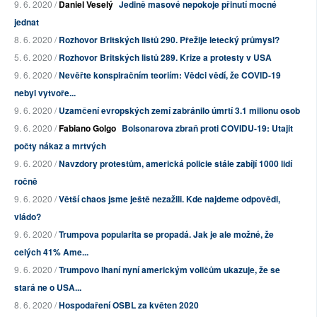
9. 6. 2020 /
Daniel Veselý
Jedině masové nepokoje přinutí mocné
jednat
8. 6. 2020 /
Rozhovor Britských listů 290. Přežije letecký průmysl?
5. 6. 2020 /
Rozhovor Britských listů 289. Krize a protesty v USA
9. 6. 2020 /
Nevěřte konspiračním teoriím: Vědci vědí, že COVID-19
nebyl vytvoře...
9. 6. 2020 /
Uzamčení evropských zemí zabránilo úmrtí 3.1 milionu osob
9. 6. 2020 /
Fabiano Golgo
Bolsonarova zbraň proti COVIDU-19: Utajit
počty nákaz a mrtvých
9. 6. 2020 /
Navzdory protestům, americká policie stále zabíjí 1000 lidí
ročně
9. 6. 2020 /
Větší chaos jsme ještě nezažili. Kde najdeme odpovědi,
vládo?
9. 6. 2020 /
Trumpova popularita se propadá. Jak je ale možné, že
celých 41% Ame...
9. 6. 2020 /
Trumpovo lhaní nyní americkým voličům ukazuje, že se
stará ne o USA...
8. 6. 2020 /
Hospodaření OSBL za květen 2020