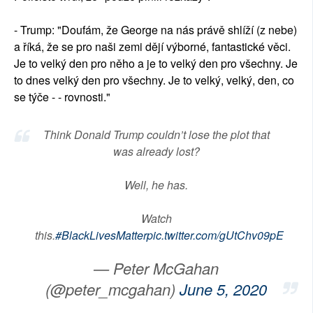
- Trump: "Doufám, že George na nás právě shlíží (z nebe)
a říká, že se pro naši zemi dějí výborné, fantastické věci.
Je to velký den pro něho a je to velký den pro všechny. Je
to dnes velký den pro všechny. Je to velký, velký, den, co
se týče - - rovnosti."
Think Donald Trump couldn’t lose the plot that
was already lost?
Well, he has.
Watch
this.
#BlackLivesMatter
pic.twitter.com/gUtChv09pE
— Peter McGahan
(@peter_mcgahan)
June 5, 2020