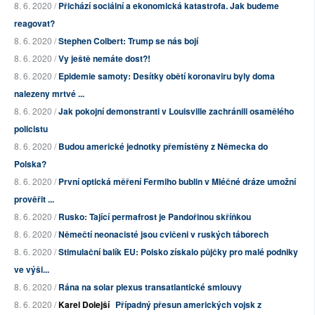
8. 6. 2020 /
Přichází sociální a ekonomická katastrofa. Jak budeme
reagovat?
8. 6. 2020 /
Stephen Colbert: Trump se nás bojí
8. 6. 2020 /
Vy ještě nemáte dost?!
8. 6. 2020 /
Epidemie samoty: Desítky obětí koronaviru byly doma
nalezeny mrtvé ...
8. 6. 2020 /
Jak pokojní demonstranti v Louisville zachránili osamělého
policistu
8. 6. 2020 /
Budou americké jednotky přemístěny z Německa do
Polska?
8. 6. 2020 /
První optická měření Fermiho bublin v Mléčné dráze umožní
prověřit ...
8. 6. 2020 /
Rusko: Tající permafrost je Pandořinou skříňkou
8. 6. 2020 /
Němečtí neonacisté jsou cvičeni v ruských táborech
8. 6. 2020 /
Stimulační balík EU: Polsko získalo půjčky pro malé podniky
ve výši...
8. 6. 2020 /
Rána na solar plexus transatlantické smlouvy
8. 6. 2020 /
Karel Dolejší
Případný přesun amerických vojsk z