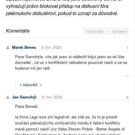
vyhrazují právo blokovat přístup na diskusní fóra
jakémukoliv diskutérovi, pokud to uznají za důvodné.
Komentáře
nejnovější
oblíbené
Marek Benes
6. čvn. 2020
1
Pane Samohyle, vite jak jsem si oddechl kdyz jsem se od Vas
dozvedel , ze uz v konfliktech nebudeme pouzivat nasili a ze se
budeme mit jen radi.
1 odpověď
Jan Samohýl
6. čvn. 2020
0
Pane Beneši,
ta firma Lego sice zní legračně, ale zdá se, že to je prostě
součást pokračujícího civilizačního trendu k řešení konfliktu
méně pomocí násilí (viz třeba Steven Pinker - Better Angels of
Our Nature). Kontextem je, že firma Lego má už od založení