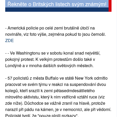
SOCIÁLNÍ SÍTĚ
RUBRIKY
- Americká policie po celé zemi brutálně útočí na
PLNÁ VERZE STRÁNEK
novináře, viz foto výše, zejména pokud to jsou černoši.
ZDE
- - Ve Washingtonu se v sobotu konal snad největší,
pokojný protest. K velkým protestům došlo také v
Londýně a v mnoha dalších světových městech.
- 57 policistů z města Buffalo ve státě New York odmítlo
pracovat ve svém týmu v reakci na suspendování dvou
kolegů, kteří srazili k zemi pětasedmdesátiletého
mírového aktivistu, který k nim vstřícně vztáhl ruce (viz
zde níže). Důchodce se vážně zranil na hlavě, protože
narazil při pádu na kámen, je v nemocnici, ale při vědomí.
Policisté tvrdí, že "pouze plnili rozkazy".