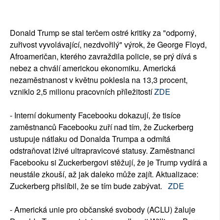
Donald Trump se stal terčem ostré kritiky za "odporný,
zuřivost vyvolávající, nezdvořilý" výrok, že George Floyd,
Afroameričan, kterého zavraždila policie, se prý dívá s
nebez a chválí americkou ekonomiku. Americká
nezaměstnanost v květnu poklesla na 13,3 procent,
vzniklo 2,5 milionu pracovních příležitostí
ZDE
- Interní dokumenty Facebooku dokazují, že tisíce
zaměstnanců Facebooku zuří nad tím, že Zuckerberg
ustupuje nátlaku od Donalda Trumpa a odmítá
odstraňovat lživé ultrapravicové statusy. Zaměstnanci
Facebooku si Zuckerbergovi stěžují, že je Trump vydírá a
neustále zkouší, až jak daleko může zajít. Aktualizace:
Zuckerberg přislíbil, že se tím bude zabývat.
ZDE
- Americká unie pro občanské svobody (ACLU) žaluje