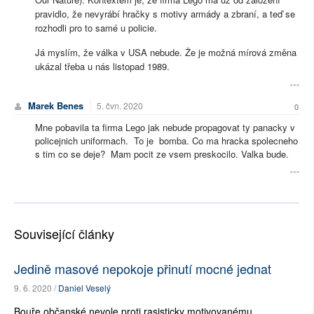
pravidlo, že nevyrábí hračky s motivy armády a zbraní, a teď se
rozhodli pro to samé u policie.
Já myslím, že válka v USA nebude. Že je možná mírová změna
ukázal třeba u nás listopad 1989.
Marek Benes
5. čvn. 2020
0
Mne pobavila ta firma Lego jak nebude propagovat ty panacky v
policejnich uniformach. To je bomba. Co ma hracka spolecneho
s tim co se deje? Mam pocit ze vsem preskocilo. Valka bude.
Související články
Jedině masové nepokoje přinutí mocné jednat
9. 6. 2020 /
Daniel Veselý
Bouře občanské nevole proti rasisticky motivovanému