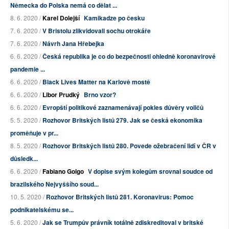
Německa do Polska nemá co dělat ...
8. 6. 2020 /
Karel Dolejší
Kamikadze po česku
7. 6. 2020 /
V Bristolu zlikvidovali sochu otrokáře
7. 6. 2020 /
Návrh Jana Hřebejka
6. 6. 2020 /
Česká republika je co do bezpečnosti ohledně koronavirové
pandemie ...
6. 6. 2020 /
Black Lives Matter na Karlově mostě
6. 6. 2020 /
Libor Prudký
Brno vzor?
6. 6. 2020 /
Evropští politikové zaznamenávají pokles důvěry voličů
5. 5. 2020 /
Rozhovor Britských listů 279. Jak se česká ekonomika
proměňuje v pr...
8. 5. 2020 /
Rozhovor Britských listů 280. Povede ožebračení lidí v ČR v
důsledk...
6. 6. 2020 /
Fabiano Golgo
V dopise svým kolegům srovnal soudce od
brazilského Nejvyššího soud...
10. 5. 2020 /
Rozhovor Britských listů 281. Koronavirus: Pomoc
podnikatelskému se...
5. 6. 2020 /
Jak se Trumpův právník totálně zdiskreditoval v britské