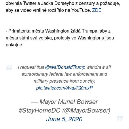
obvinila Twitter a Jacka Dorseyho z cenzury a požaduje,
aby se video virálně rozšířilo na YouTube.
ZDE
- Primátorka města Washington žádá Trumpa, aby z
města stáhl svá vojska, protesty ve Washingtonu jsou
pokojné:
I request that
@realDonaldTrump
withdraw all
extraordinary federal law enforcement and
military presence from our city.
pic.twitter.com/AvaJfQ0mxP
— Mayor Muriel Bowser
#StayHomeDC (@MayorBowser)
June 5, 2020