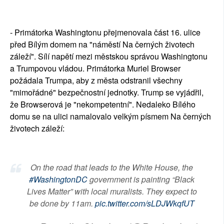
- Primátorka Washingtonu přejmenovala část 16. ulice
před Bílým domem na "náměstí Na černých životech
záleží". Sílí napětí mezi městskou správou Washingtonu
a Trumpovou vládou. Primátorka Muriel Browser
požádala Trumpa, aby z města odstranil všechny
"mimořádné" bezpečnostní jednotky. Trump se vyjádřil,
že Browserová je "nekompetentní". Nedaleko Bílého
domu se na ulici namalovalo velkým písmem Na černých
životech záleží:
On the road that leads to the White House, the
#WashingtonDC
government is painting “Black
Lives Matter” with local muralists. They expect to
be done by 11am.
pic.twitter.com/sLDJWkqfUT