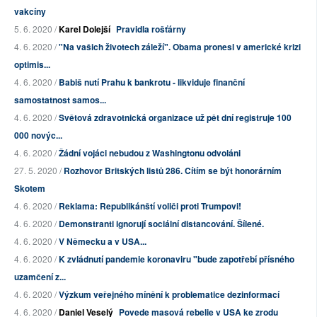
vakcíny
5. 6. 2020 /
Karel Dolejší
Pravidla rošťárny
4. 6. 2020 /
"Na vašich životech záleží". Obama pronesl v americké krizi
optimis...
4. 6. 2020 /
Babiš nutí Prahu k bankrotu - likviduje finanční
samostatnost samos...
4. 6. 2020 /
Světová zdravotnická organizace už pět dní registruje 100
000 novýc...
4. 6. 2020 /
Žádní vojáci nebudou z Washingtonu odvoláni
27. 5. 2020 /
Rozhovor Britských listů 286. Cítím se být honorárním
Skotem
4. 6. 2020 /
Reklama: Republikánští voliči proti Trumpovi!
4. 6. 2020 /
Demonstranti ignorují sociální distancování. Šílené.
4. 6. 2020 /
V Německu a v USA...
4. 6. 2020 /
K zvládnutí pandemie koronaviru "bude zapotřebí přísného
uzamčení z...
4. 6. 2020 /
Výzkum veřejného mínění k problematice dezinformací
4. 6. 2020 /
Daniel Veselý
Povede masová rebelie v USA ke zrodu