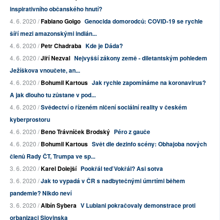
inspirativního občanského hnutí?
4. 6. 2020 /
Fabiano Golgo
Genocida domorodců: COVID-19 se rychle
šíří mezi amazonskými indián...
4. 6. 2020 /
Petr Chadraba
Kde je Dáda?
4. 6. 2020 /
Jiří Nezval
Nejvyšší zákony země - diletantským pohledem
Ježíškova vnoučete, an...
4. 6. 2020 /
Bohumil Kartous
Jak rychle zapomínáme na koronavirus?
A jak dlouho tu zůstane v pod...
4. 6. 2020 /
Svědectví o řízeném ničení sociální reality v českém
kyberprostoru
4. 6. 2020 /
Beno Trávníček Brodský
Péro z gauče
4. 6. 2020 /
Bohumil Kartous
Svět dle dezinfo scény: Obhajoba nových
členů Rady ČT, Trumpa ve sp...
3. 6. 2020 /
Karel Dolejší
Pookřál teď Vokřál? Asi sotva
3. 6. 2020 /
Jak to vypadá v ČR s nadbytečnými úmrtími během
pandemie? Nikdo neví
3. 6. 2020 /
Albín Sybera
V Lublani pokračovaly demonstrace proti
orbanizaci Slovinska