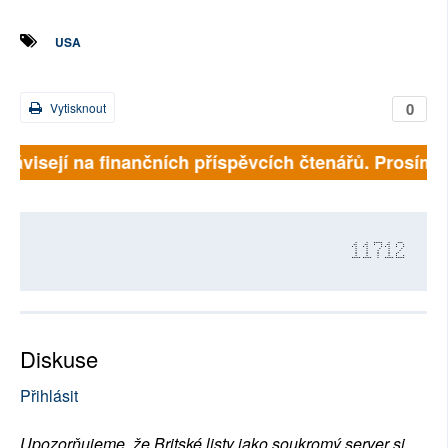
USA
0
Vytisknout
závisejí na finančních příspěvcích čtenářů. Prosíme, p
11712
Diskuse
Přihlásit
Upozorňujeme, že Britské listy jako soukromý server si