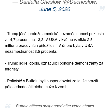
— Daniella Cheslow (@Dacheslow)
June 5, 2020
- Trump jásá, protože americká nezaměstnanost poklesla
z 14,7 procent na 13,3. V USA v květnu vzniklo 2,5
milionu pracovních příležitostí. V únoru byla v USA
nezaměstnanost 3,5 procenta.
- Trump sdílel dopis, označující pokojné demonstranty za
teroristy.
- Policisté v Buffalu byli suspendováni za to, že srazili
pětasedmdesátiletého muže k zemi:
Buffalo officers suspended after video shows