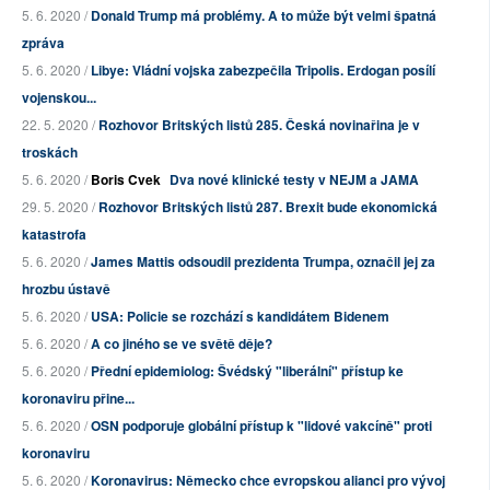
5. 6. 2020 /
Donald Trump má problémy. A to může být velmi špatná
zpráva
5. 6. 2020 /
Libye: Vládní vojska zabezpečila Tripolis. Erdogan posílí
vojenskou...
22. 5. 2020 /
Rozhovor Britských listů 285. Česká novinařina je v
troskách
5. 6. 2020 /
Boris Cvek
Dva nové klinické testy v NEJM a JAMA
29. 5. 2020 /
Rozhovor Britských listů 287. Brexit bude ekonomická
katastrofa
5. 6. 2020 /
James Mattis odsoudil prezidenta Trumpa, označil jej za
hrozbu ústavě
5. 6. 2020 /
USA: Policie se rozchází s kandidátem Bidenem
5. 6. 2020 /
A co jiného se ve světě děje?
5. 6. 2020 /
Přední epidemiolog: Švédský "liberální" přístup ke
koronaviru přine...
5. 6. 2020 /
OSN podporuje globální přístup k "lidové vakcíně" proti
koronaviru
5. 6. 2020 /
Koronavirus: Německo chce evropskou alianci pro vývoj