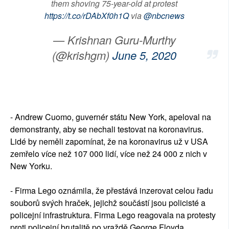
them shoving 75-year-old at protest
https://t.co/rDAbXf0h1Q
via
@nbcnews
— Krishnan Guru-Murthy
(@krishgm)
June 5, 2020
- Andrew Cuomo, guvernér státu New York, apeloval na
demonstranty, aby se nechali testovat na koronavirus.
Lidé by neměli zapomínat, že na koronavirus už v USA
zemřelo více než 107 000 lidí, více než 24 000 z nich v
New Yorku.
- Firma Lego oznámila, že přestává inzerovat celou řadu
souborů svých hraček, jejichž součástí jsou policisté a
policejní infrastruktura. Firma Lego reagovala na protesty
proti policejní brutalitě po vraždě George Floyda.