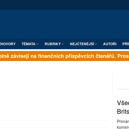
ZHOVORY
TÉMATA
RUBRIKY
NEJČTENĚJŠÍ
AUTOŘI
PŘÍ
ně závisejí na finančních příspěvcích čtenářů. Prosím
Všec
Brit
Primár
komerc