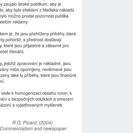
by zaujalo široké publikum, aby je
lo, aby bylo efektivní z hlediska nákladů
bylo možno prodat pozornost publika
telům reklamy.
kem je, že jsou přehlíženy příběhy, které
ly pohoršit, a přednost dostávají
y, které jsou přijatelné a zábavné pro
počet čtenářů.
y, jejichž zpracování je nákladné, jsou
vány nebo opomíjeny, nevšímavě jsou
zeny také ty příběhy, které jsou finančně
ní.
 vede k homogenizaci obsahu novin, k
vání o bezpečných otázkách a omezení
názorů a vyjadřovaných myšlenek.
R.G. Picard, (2004)
“Commercialism and newspaper