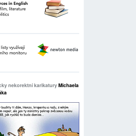
icky nekorektní karikatury
Michaela
áka