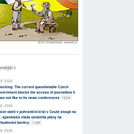
enější
 8. 2026
ocking: The current questionable Czech
vernment blocks the access of journalists it
es not like to its news conferences
15236
 8. 2026
čet obětí v pohraniční krizi v Ceutě stoupl na
, španělská vláda oznámila plány na
ybudování bariéry
11289
 8. 2026