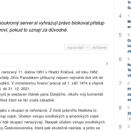
Tr
S
1.
M
soukromý server si vyhrazují právo blokovat přístup
an
rovi, pokud to uznají za důvodné.
3.
Dů
tu
nejnovější
oblíbené
za
4.
0
No
Te
rozený 11. dubna 1951 v Hradci Králové, od roku 1952
vá
vlády Jiřím Paroubkem příbuzný nejsem nejméně dvě stě let
bků. V ministerstvu financí pracuji od 1. září 1974 a zřejmě
2.
. do 31. 12. 2021.
P
je sestaven článek pana Dolejšího, nikoliv můj komentář.
za
s
otlivé části se liší zcela zásadně.
5.
 o okupaci je nehorázné. Z čistě právního hlediska to
Zá
 vstup vojsk. Účelem vstupu sovětských a amerických vojsk
4
šní lidé okupací nenazývají. Naopak účelem vstupu sovětských
3.
iky Československa, která pak skutečně nastala, a proto se