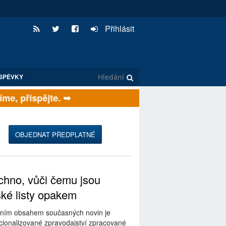
Přihlásit
SPĚVKY
e, přispějte. ➥
OBJEDNAT PŘEDPLATNÉ
hno, vůči čemu jsou
ské listy opakem
ním obsahem současných novin je
ionalizované zpravodajství zpracované