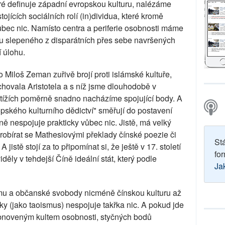
které definuje západní evropskou kulturu, nalézáme
jících sociálních rolí (in)dividua, které kromě
vůbec nic. Namísto centra a periferie osobnosti máme
u slepeného z disparátních přes sebe navršených
í úlohu.
o Miloš Zeman zuřivě brojí proti islámské kultuře,
chovala Aristotela a s níž jsme dlouhodobě v
potížích poměrně snadno nacházíme spojující body. A
ropského kulturního dědictví" směřují do postavení
ně nespojuje prakticky vůbec nic. Jistě, má velký
probírat se Mathesiovými překlady čínské poezie či
St
jistě stojí za to připomínat si, že ještě v 17. století
for
děly v tehdejší Číně ideální stát, který podle
Ja
mu a občanské svobody nicméně čínskou kulturu až
ky (jako taoismus) nespojuje takřka nic. A pokud jde
 obnoveným kultem osobnosti, styčných bodů