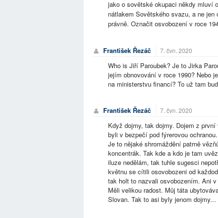
jako o sovětské okupaci někdy mluví 
nátlakem Sovětského svazu, a ne jen o
právně. Označit osvobození v roce 1945 
František Řezáč
7. čvn. 2020
Who is Jiří Paroubek? Je to Jirka Par
jejím obnovování v roce 1990? Nebo je
na ministerstvu financí? To už tam bud
František Řezáč
7. čvn. 2020
Když dojmy, tak dojmy. Dojem z první 
byli v bezpečí pod fýrerovou ochranou
Je to nějaké shromáždění patrně vězňů
koncentrák. Tak kde a kdo je tam uvě
iluze nedělám, tak tuhle sugesci nep
květnu se cítili osovobozeni od každode
tak holt to nazvali osvobozením. Ani v
Měli velikou radost. Můj táta ubytováv
Slovan. Tak to asi byly jenom dojmy...