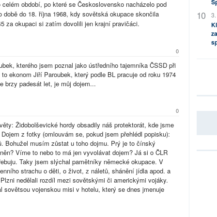
S
o celém období, po které se Československo nacházelo pod
 době do 18. října 1968, kdy sovětská okupace skončila
3.
za okupaci si zatím dovolili jen krajní pravičáci.
Kl
za
s
0
oubek, kterého jsem poznal jako ústředního tajemníka ČSSD při
 to ekonom Jiří Paroubek, který podle BL pracuje od roku 1974
e brzy padesát let, je můj dojem...
0
věty: Židobolševické hordy obsadily náš protektorát, kde jsme
. Dojem z fotky (omlouvám se, pokud jsem přehlédl popisku):
. Bohužel musím zůstat u toho dojmu. Prý je to čínský
zněn? Víme to nebo to má jen vyvolávat dojem? Já si o ČLR
otřebuju. Taky jsem slýchal pamětníky německé okupace. V
nního strachu o děti, o život, z náletů, shánění jídla apod. a
 Plzni nedělali rozdíl mezi sovětskými či americkými vojáky.
al sovětsou vojenskou misi v hotelu, který se dnes jmenuje