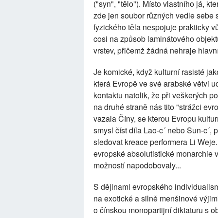
("syn", "tělo"). Místo vlastního já, 
zde jen soubor různých vedle sebe sto
fyzického těla nespojuje prakticky 
cosi na způsob laminátového objekt
vrstev, přičemž žádná nehraje hlavn
Je komické, když kulturní rasisté jak
která Evropě ve své arabské větvi u
kontaktu natolik, že při veškerých 
na druhé straně nás tito "strážci ev
vazala Číny, se kterou Evropu kultur
smysl číst díla Lao-c´ nebo Sun-c´, 
sledovat kreace performera Li Weje. A 
evropské absolutistické monarchie vi
možností napodobovaly...
S dějinami evropského individualis
na exotické a silně menšinové výjim
o čínskou monopartijní diktaturu s