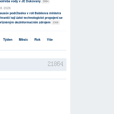
potřeba vody v JE Dukovany
3984
 8. 2026
ausův podržtaška v roli Babišova ministra
hraničí tají úzké technologické propojení se
přízněným dezinformačním zdrojem
3368
Týden
Měsíc
Rok
Vše
21864