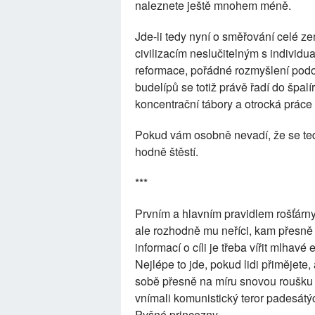
naleznete ještě mnohem méně.
Jde-li tedy nyní o směřování celé z
civilizacím neslučitelným s individ
reformace, pořádné rozmyšlení podo
budelípů se totiž právě řadí do špalí
koncentrační tábory a otrocká práce 
Pokud vám osobně nevadí, že se teď
hodně štěstí.
***
Prvním a hlavním pravidlem rošťárny 
ale rozhodně mu neříci, kam přesně
informací o cíli je třeba vířit mlhav
Nejlépe to jde, pokud lidi přimějete
sobě přesně na míru snovou roušku 
vnímali komunistický teror padesátýc
Pyšné princezny.