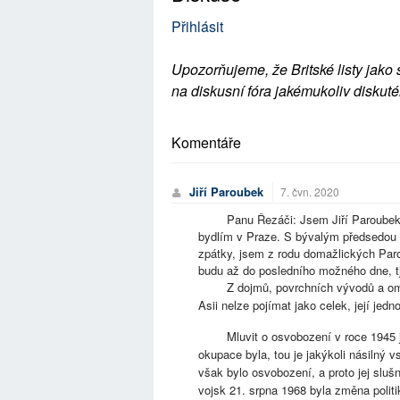
Přihlásit
Upozorňujeme, že Britské listy jako 
na diskusní fóra jakémukoliv diskuté
Komentáře
Jiří Paroubek
7. čvn. 2020
Panu Řezáči: Jsem Jiří Paroubek na
bydlím v Praze. S bývalým předsedou 
zpátky, jsem z rodu domažlických Parou
budu až do posledního možného dne, tj
Z dojmů, povrchních vývodů a omylů 
Asii nelze pojímat jako celek, její jedn
Mluvit o osvobození v roce 1945 jako
okupace byla, tou je jakýkoli násilný
však bylo osvobození, a proto jej slu
vojsk 21. srpna 1968 byla změna polit