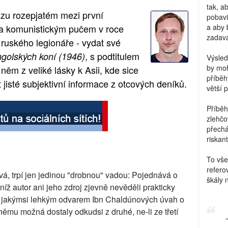
tak, a
u rozepjatém mezi první
pobavi
 a komunistickým pučem v roce
a aby 
zadava
 ruského legionáře - vydat své
, s podtitulem
olských koní (1946)
Výsled
by moh
něm z veliké lásky k Asii, kde sice
příběh
t jisté subjektivní informace z otcových deníků.
větší 
Příběh
zlehčo
přechá
riskant
To vše
refero
vá, trpí jen jedinou "drobnou" vadou: Pojednává o
škály 
níž autor ani jeho zdroj zjevně nevěděli prakticky
til jakýmsi lehkým odvarem Ibn Chaldúnových úvah o
němu možná dostaly odkudsi z druhé, ne-li ze třetí