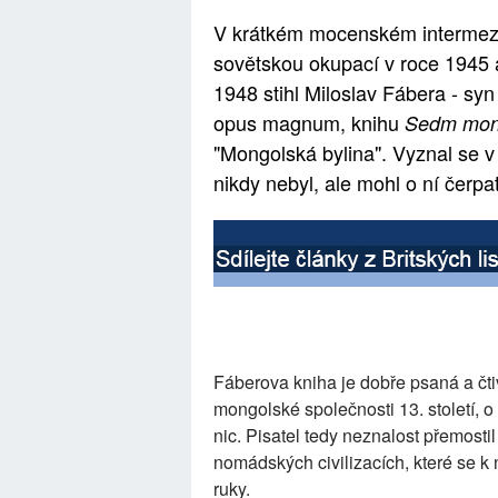
V krátkém mocenském intermezz
sovětskou okupací v roce 1945
1948 stihl Miloslav Fábera - syn
opus magnum, knihu
Sedm mong
"Mongolská bylina". Vyznal se v 
nikdy nebyl, ale mohl o ní čerpa
Fáberova kniha je dobře psaná a čti
mongolské společnosti 13. století, o 
nic. Pisatel tedy neznalost přemos
nomádských civilizacích, které se k 
ruky.