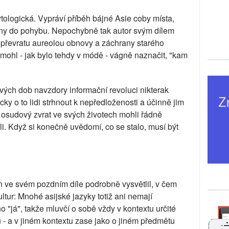
tologická. Vypráví příběh bájné Asie coby místa,
ěny do pohybu. Nepochybně tak autor svým dílem
o převratu aureolou obnovy a záchrany starého
mohl - jak bylo tehdy v módě - vágně naznačit, "kam
vých dob navzdory informační revoluci nikterak
cky o to lidi strhnout k nepředloženosti a účinně jim
, osudový zvrat ve svých životech mohli řádně
ili. Když si konečně uvědomí, co se stalo, musí být
 ve svém pozdním díle podrobně vysvětlil, v čem
ultur: Mnohé asijské jazyky totiž ani nemají
 "já", takže mluvčí o sobě vždy v kontextu určité
u - a v jiném kontextu zase jako o jiném předmětu