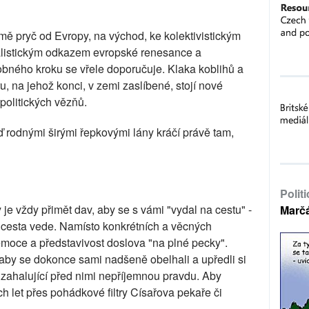
emě pryč od Evropy, na východ, ke kolektivistickým
ualistickým odkazem evropské renesance a
bného kroku se vřele doporučuje. Klaka koblihů a
ru, na jehož konci, v zemi zaslíbené, stojí nové
politických vězňů.
 rodnými širými řepkovými lány kráčí právě tam,
Polit
je vždy přimět dav, aby se s vámi "vydal na cestu" -
Marč
 cesta vede. Namísto konkrétních a věcných
é emoce a představivost doslova "na plné pecky".
, aby se dokonce sami nadšeně obelhali a upředli si
zahalující před nimi nepříjemnou pravdu. Aby
h let přes pohádkové filtry Císařova pekaře či