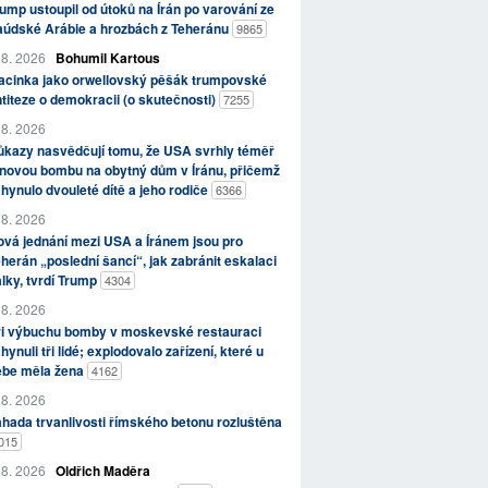
ump ustoupil od útoků na Írán po varování ze
aúdské Arábie a hrozbách z Teheránu
9865
 8. 2026
Bohumil Kartous
acinka jako orwellovský pěšák trumpovské
titeze o demokracii (o skutečnosti)
7255
 8. 2026
kazy nasvědčují tomu, že USA svrhly téměř
novou bombu na obytný dům v Íránu, přičemž
hynulo dvouleté dítě a jeho rodiče
6366
 8. 2026
vá jednání mezi USA a Íránem jsou pro
herán „poslední šancí“, jak zabránit eskalaci
lky, tvrdí Trump
4304
 8. 2026
ři výbuchu bomby v moskevské restauraci
hynuli tři lidé; explodovalo zařízení, které u
ebe měla žena
4162
 8. 2026
hada trvanlivosti římského betonu rozluštěna
015
 8. 2026
Oldřich Maděra