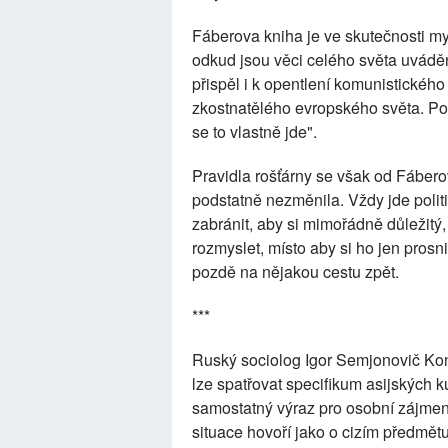
Fáberova kniha je ve skutečnosti my
odkud jsou věci celého světa uvád
přispěl i k opentlení komunistickéh
zkostnatělého evropského světa. Po
se to vlastně jde".
Pravidla rošťárny se však od Fábero
podstatně nezměnila. Vždy jde politi
zabránit, aby si mimořádně důležitý
rozmyslet, místo aby si ho jen prosn
pozdě na nějakou cestu zpět.
***
Ruský sociolog Igor Semjonovič Kon
lze spatřovat specifikum asijských k
samostatný výraz pro osobní zájmeno
situace hovoří jako o cizím předmět