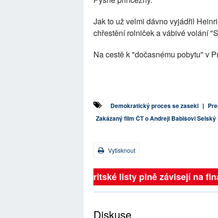
Jak to už velmi dávno vyjádřil Hein
chřestění rolniček a vábivé volání "Sl
Na cestě k "dočasnému pobytu" v Pr
Demokratický proces se zasekl
|
Pre
Zakázaný film ČT o Andreji Babišovi Selský
Vytisknout
Britské listy plně závisejí na 
Diskuse