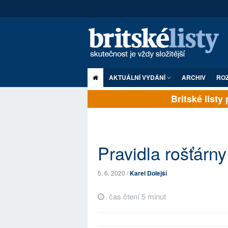
AKTUÁLNÍ VYDÁNÍ
ARCHIV
RO
Britské listy pl
Pravidla rošťárny
5. 6. 2020 /
Karel Dolejší
čas čtení 5 minut