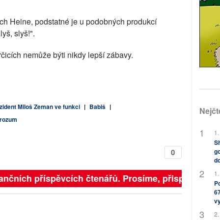
rich Heine, podstatné je u podobných produkcí
yš, slyš!".
čicích nemůže býti nikdy lepší zábavy.
zident Miloš Zeman ve funkci
|
Babiš
|
Nejčt
 rozum
1.
Sh
0
go
do
1.
finančních příspěvcích čtenářů. Prosíme, přispějte. ➥
Po
67
v
2.