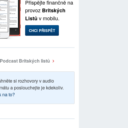
Přispějte finančně na
provoz
Britských
v mobilu.
Listů
CHCI PŘISPĚT
Podcast Britských listů
áhněte si rozhovory v audio
mátu a poslouchejte je kdekoliv.
k na to?