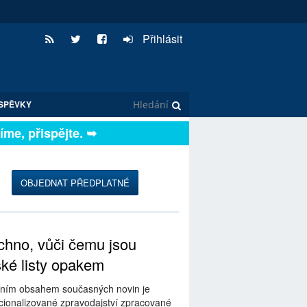
Přihlásit
SPĚVKY
e, přispějte. ➥
OBJEDNAT PŘEDPLATNÉ
hno, vůči čemu jsou
ské listy opakem
ním obsahem současných novin je
ionalizované zpravodajství zpracované