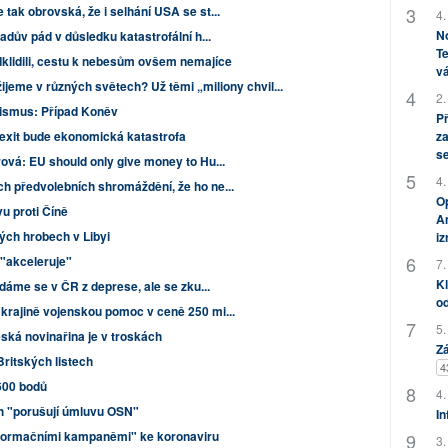
ak obrovská, že i selhání USA se st...
4.
No
adův pád v důsledku katastrofální h...
Te
dklidili, cestu k nebesům ovšem nemajíce
vá
žijeme v různých světech? Už těmi „miliony chvil...
2.
ismus: Případ Koněv
P
za
rexit bude ekonomická katastrofa
s
ová: EU should only give money to Hu...
4.
 předvolebních shromáždění, že ho ne...
Op
vu proti Číně
Am
ch hrobech v Libyi
i
 "akceleruje"
7.
Kl
dáme se v ČR z deprese, ale se zku...
od
krajině vojenskou pomoc v ceně 250 mi...
5.
ská novinařina je v troskách
Zá
Britských listech
4
 600 bodů
4.
h "porušují úmluvu OSN"
In
informačními kampaněmi" ke koronaviru
3.