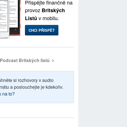
Přispějte finančně na
provoz
Britských
v mobilu.
Listů
CHCI PŘISPĚT
Podcast Britských listů
áhněte si rozhovory v audio
mátu a poslouchejte je kdekoliv.
k na to?