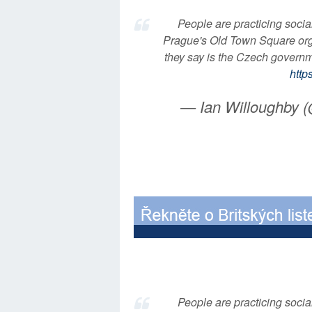
People are practicing socia
Prague's Old Town Square or
they say is the Czech governm
http
— Ian Willoughby 
People are practicing socia