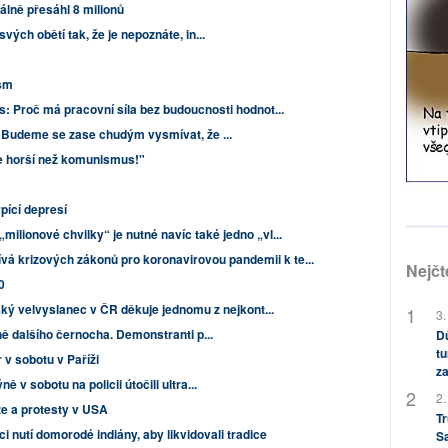
álně přesáhl 8 milionů
ých obětí tak, že je nepoznáte, in...
ism
s: Proč má pracovní síla bez budoucnosti hodnot...
 Budeme se zase chudým vysmívat, že ...
e horší než komunismus!"
pící depresí
milionové chvilky“ je nutné navíc také jedno „vl...
vá krizových zákonů pro koronavirovou pandemii k te...
Nejčt
0
ský velvyslanec v ČR děkuje jednomu z nejkont...
3.
ě dalšího černocha. Demonstranti p...
Dů
tu
v sobotu v Paříži
za
 v sobotu na policii útočili ultra...
2.
ze a protesty v USA
Tr
i nutí domorodé indiány, aby likvidovali tradice
S