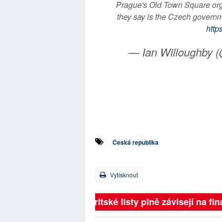
Prague's Old Town Square or
they say is the Czech governm
http
— Ian Willoughby 
Česká republika
Vytisknout
Britské listy plně závisejí na 