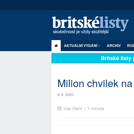
AKTUÁLNÍ VYDÁNÍ
ARCHIV
RO
Britské listy p
Milion chvilek n
9. 6. 2020
čas čtení < 1 minuta