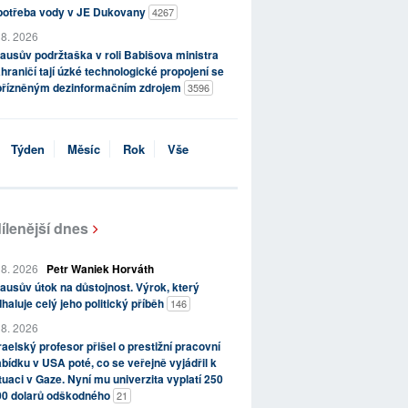
potřeba vody v JE Dukovany
4267
 8. 2026
ausův podržtaška v roli Babišova ministra
hraničí tají úzké technologické propojení se
přízněným dezinformačním zdrojem
3596
Týden
Měsíc
Rok
Vše
ílenější dnes
 8. 2026
Petr Waniek Horváth
ausův útok na důstojnost. Výrok, který
haluje celý jeho politický příběh
146
 8. 2026
raelský profesor přišel o prestižní pracovní
bídku v USA poté, co se veřejně vyjádřil k
tuaci v Gaze. Nyní mu univerzita vyplatí 250
00 dolarů odškodného
21