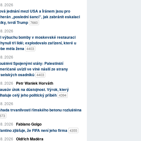
 8. 2026
vá jednání mezi USA a Íránem jsou pro
herán „poslední šancí“, jak zabránit eskalaci
lky, tvrdí Trump
7660
 8. 2026
ři výbuchu bomby v moskevské restauraci
hynuli tři lidé; explodovalo zařízení, které u
ebe měla žena
4403
 8. 2026
uštěni Spojenými státy: Palestinští
eričané uvízli ve vlně násilí ze strany
zraelských osadníků
4403
 8. 2026
Petr Waniek Horváth
ausův útok na důstojnost. Výrok, který
haluje celý jeho politický příběh
4394
 8. 2026
hada trvanlivosti římského betonu rozluštěna
373
 8. 2026
Fabiano Golgo
fantino zjišťuje, že FIFA není jeho firma
4355
 8. 2026
Oldřich Maděra