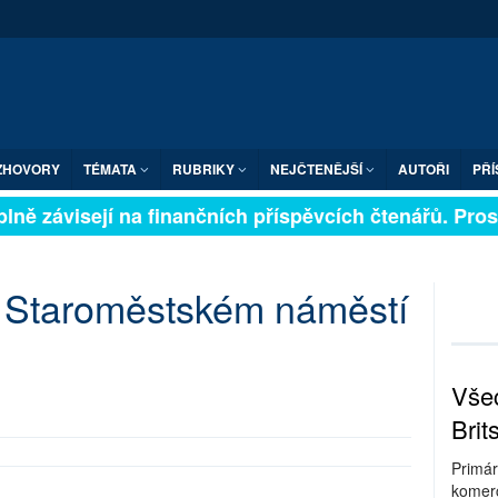
ZHOVORY
TÉMATA
RUBRIKY
NEJČTENĚJŠÍ
AUTOŘI
PŘÍ
lně závisejí na finančních příspěvcích čtenářů. Prosím
a Staroměstském náměstí
Všec
Brit
Primár
komerc