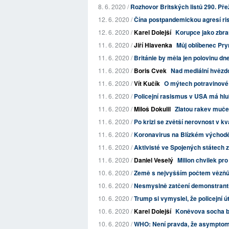
8. 6. 2020 /
Rozhovor Britských listů 290. Pře
12. 6. 2020 /
Čína postpandemickou agresí risk
12. 6. 2020 /
Karel Dolejší
Korupce jako zbra
11. 6. 2020 /
Jiří Hlavenka
Můj oblíbenec Pry
11. 6. 2020 /
Británie by měla jen polovinu dn
11. 6. 2020 /
Boris Cvek
Nad mediální hvězd
11. 6. 2020 /
Vít Kučík
O mýtech potravinové
11. 6. 2020 /
Policejní rasismus v USA má hl
11. 6. 2020 /
Miloš Dokulil
Zlatou rakev mučed
11. 6. 2020 /
Po krizi se zvětší nerovnost v kva
11. 6. 2020 /
Koronavirus na Blízkém východě:
11. 6. 2020 /
Aktivisté ve Spojených státech z
11. 6. 2020 /
Daniel Veselý
Milion chvilek pr
10. 6. 2020 /
Země s nejvyšším počtem vězňů
10. 6. 2020 /
Nesmyslně zatčení demonstranti 
10. 6. 2020 /
Trump si vymyslel, že policejní ú
10. 6. 2020 /
Karel Dolejší
Koněvova socha by
10. 6. 2020 /
WHO: Není pravda, že asymptomat