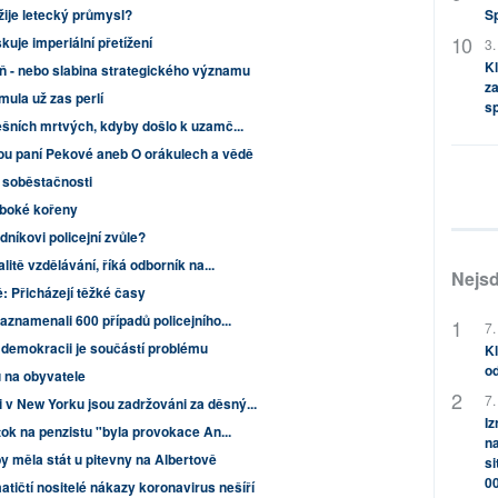
S
žije letecký průmysl?
uje imperiální přetížení
3.
Kl
ň - nebo slabina strategického významu
za
mula už zas perlí
s
ešních mrtvých, kdyby došlo k uzamč...
ou paní Pekové aneb O orákulech a vědě
 soběstačnosti
uboké kořeny
níkovi policejní zvůle?
litě vzdělávání, říká odborník na...
Nejsd
 Přicházejí těžké časy
aznamenali 600 případů policejního...
7.
o demokracii je součástí problému
Kl
od
 na obyvatele
7.
v New Yorku jsou zadržováni za děsný...
Iz
tok na penzistu "byla provokace An...
na
 měla stát u pitevny na Albertově
si
0
ičtí nositelé nákazy koronavirus nešíří