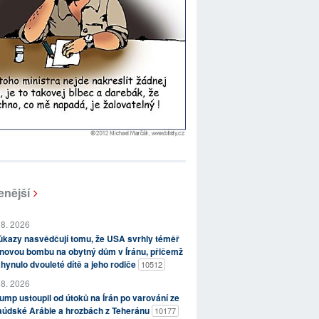
enější
 8. 2026
kazy nasvědčují tomu, že USA svrhly téměř
novou bombu na obytný dům v Íránu, přičemž
hynulo dvouleté dítě a jeho rodiče
10512
 8. 2026
ump ustoupil od útoků na Írán po varování ze
aúdské Arábie a hrozbách z Teheránu
10177