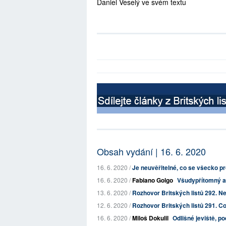
Daniel Veselý ve svém textu
Obsah vydání | 16. 6. 2020
16. 6. 2020 /
Je neuvěřitelné, co se všecko p
16. 6. 2020 /
Fabiano Golgo
Všudypřítomný a
13. 6. 2020 /
Rozhovor Britských listů 292. Nev
12. 6. 2020 /
Rozhovor Britských listů 291. Co
16. 6. 2020 /
Miloš Dokulil
Odlišné jeviště, p