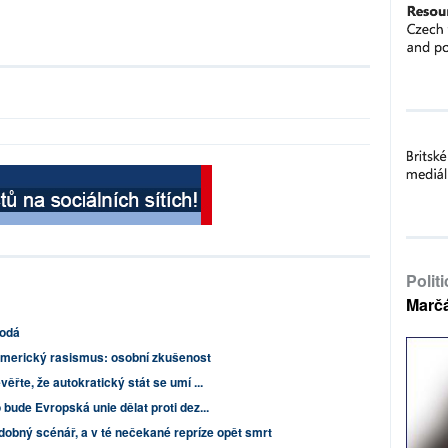
Polit
Marč
rodá
merický rasismus: osobní zkušenost
ěřte, že autokratický stát se umí ...
 bude Evropská unie dělat proti dez...
odobný scénář, a v té nečekané repríze opět smrt