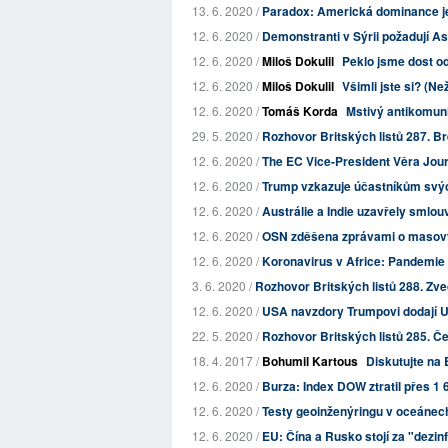
13. 6. 2020 /
Paradox: Americká dominance je t
12. 6. 2020 /
Demonstranti v Sýrii požadují As
12. 6. 2020 /
Miloš Dokulil
Peklo jsme dost o
12. 6. 2020 /
Miloš Dokulil
Všimli jste si? (Ne
12. 6. 2020 /
Tomáš Korda
Mstivý antikomun
29. 5. 2020 /
Rozhovor Britských listů 287. B
12. 6. 2020 /
The EC Vice-President Věra Jour
12. 6. 2020 /
Trump vzkazuje účastníkům svých
12. 6. 2020 /
Austrálie a Indie uzavřely smlou
12. 6. 2020 /
OSN zděšena zprávami o masový
12. 6. 2020 /
Koronavirus v Africe: Pandemie
3. 6. 2020 /
Rozhovor Britských listů 288. Zve
12. 6. 2020 /
USA navzdory Trumpovi dodají U
22. 5. 2020 /
Rozhovor Britských listů 285. Če
18. 4. 2017 /
Bohumil Kartous
Diskutujte na 
12. 6. 2020 /
Burza: Index DOW ztratil přes 1
12. 6. 2020 /
Testy geoinženýringu v oceánec
12. 6. 2020 /
EU: Čína a Rusko stojí za "dez