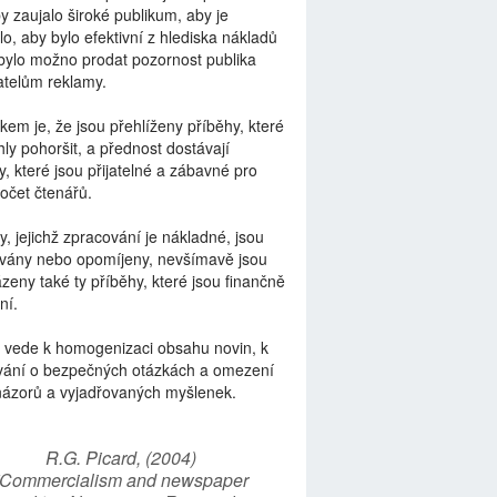
by zaujalo široké publikum, aby je
lo, aby bylo efektivní z hlediska nákladů
bylo možno prodat pozornost publika
telům reklamy.
kem je, že jsou přehlíženy příběhy, které
ly pohoršit, a přednost dostávají
y, které jsou přijatelné a zábavné pro
počet čtenářů.
y, jejichž zpracování je nákladné, jsou
vány nebo opomíjeny, nevšímavě jsou
zeny také ty příběhy, které jsou finančně
ní.
 vede k homogenizaci obsahu novin, k
vání o bezpečných otázkách a omezení
názorů a vyjadřovaných myšlenek.
R.G. Picard, (2004)
“Commercialism and newspaper