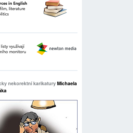
icky nekorektní karikatury
Michaela
áka