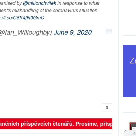
ganised by
@milionchvilek
in response to what
ent's mishandling of the coronavirus situation.
s://t.co/C6K4jN9GmC
(@Ian_Willoughby)
June 9, 2020
0
finančních příspěvcích čtenářů. Prosíme, přispějte. ➥