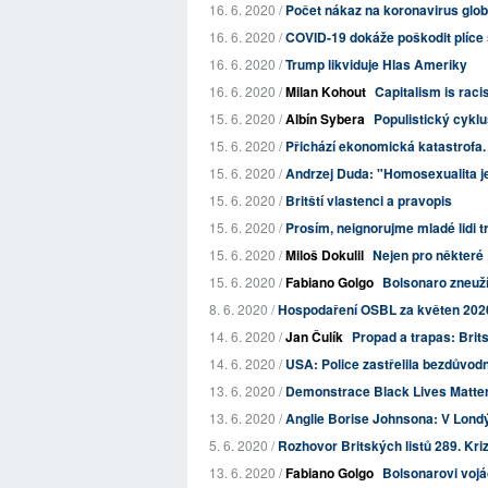
16. 6. 2020 /
Počet nákaz na koronavirus glob
16. 6. 2020 /
COVID-19 dokáže poškodit plíce sv
16. 6. 2020 /
Trump likviduje Hlas Ameriky
16. 6. 2020 /
Milan Kohout
Capitalism is rac
15. 6. 2020 /
Albín Sybera
Populistický cyklu
15. 6. 2020 /
Přichází ekonomická katastrofa.
15. 6. 2020 /
Andrzej Duda: "Homosexualita j
15. 6. 2020 /
Britští vlastenci a pravopis
15. 6. 2020 /
Prosím, neignorujme mladé lidi tr
15. 6. 2020 /
Miloš Dokulil
Nejen pro některé „
15. 6. 2020 /
Fabiano Golgo
Bolsonaro zneuží
8. 6. 2020 /
Hospodaření OSBL za květen 202
14. 6. 2020 /
Jan Čulík
Propad a trapas: Brit
14. 6. 2020 /
USA: Police zastřelila bezdůvodn
13. 6. 2020 /
Demonstrace Black Lives Matter 
13. 6. 2020 /
Anglie Borise Johnsona: V Londýně
5. 6. 2020 /
Rozhovor Britských listů 289. Kri
13. 6. 2020 /
Fabiano Golgo
Bolsonarovi vojác