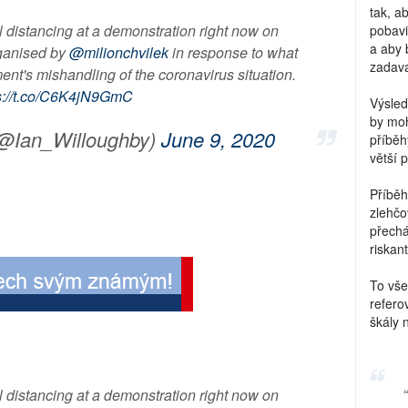
tak, a
l distancing at a demonstration right now on
pobavi
a aby 
ganised by
@milionchvilek
in response to what
zadava
ent's mishandling of the coronavirus situation.
s://t.co/C6K4jN9GmC
Výsled
by moh
(@Ian_Willoughby)
June 9, 2020
příběh
větší 
Příběh
zlehčo
přechá
riskant
To vše
refero
škály 
l distancing at a demonstration right now on