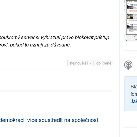
soukromý server si vyhrazují právo blokovat přístup
rovi, pokud to uznají za důvodné.
nejnovější
oblíbené
St
for
Ja
 demokracii více soustředit na společnost