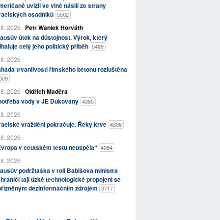
eričané uvízli ve vlně násilí ze strany
zraelských osadníků
5502
 8. 2026
Petr Waniek Horváth
ausův útok na důstojnost. Výrok, který
haluje celý jeho politický příběh
5489
 8. 2026
hada trvanlivosti římského betonu rozluštěna
509
 8. 2026
Oldřich Maděra
potřeba vody v JE Dukovany
4385
 8. 2026
raelské vraždění pokračuje. Řeky krve
4306
 8. 2026
Evropa v ceutském testu neuspěla“
4084
 8. 2026
ausův podržtaška v roli Babišova ministra
hraničí tají úzké technologické propojení se
přízněným dezinformačním zdrojem
3717