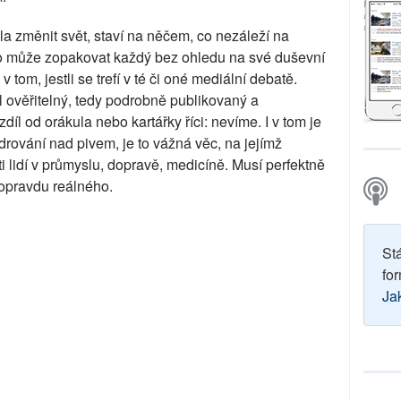
la změnit svět, staví na něčem, co nezáleží na
co může zopakovat každý bez ohledu na své duševní
 tom, jestli se trefí v té či oné mediální debatě.
ověřitelný, tedy podrobně publikovaný a
l od orákula nebo kartářky říci: nevíme. I v tom je
drování nad pivem, je to vážná věc, na jejímž
i lidí v průmyslu, dopravě, medicíně. Musí perfektně
 opravdu reálného.
St
for
Ja