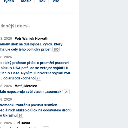
Týden
Měsíc
Rok
Vše
ílenější dnes
 8. 2026
Petr Waniek Horváth
ausův útok na důstojnost. Výrok, který
haluje celý jeho politický příběh
195
 8. 2026
raelský profesor přišel o prestižní pracovní
bídku v USA poté, co se veřejně vyjádřil k
tuaci v Gaze. Nyní mu univerzita vyplatí 250
00 dolarů odškodného
21
 8. 2026
Matěj Metelec
kdo nepozoruje svůj vlastní „soumrak“
21
 8. 2026
 Německu zabránili pokusu ruských
eciálních služeb o útok na dodavatele dronů
o Ukrajinu
20
 8. 2026
Jiří David