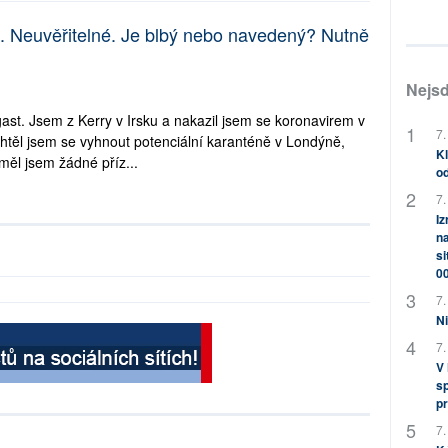
. Neuvěřitelné. Je blbý nebo navedený? Nutně
Nejsd
st. Jsem z Kerry v Irsku a nakazil jsem se koronavirem v
7.
těl jsem se vyhnout potenciální karanténě v Londýně,
Kl
ěl jsem žádné příz...
od
7.
Iz
na
si
0
7.
Ni
7.
V
sp
pr
7.