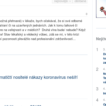
nejnovější
oblíbené
0
ožná přehnané) v lékaže, bych očekával, že si své odborné
straní či na uzavřených jednáních. Jak k tomu laikové či
pere na veřejnosti a v médiích? Druhá vlna bude/ nebude? Když
čte! Stav lékařský a vědecký vůbec, zdá se mi, v této krizi
Nejčt
 pozornosti převážilo nad profesionální zdrženlivostí...
3.
Dů
tu
za
4.
No
tičtí nositelé nákazy koronavirus nešíří
Te
vá
4.
In
4.
Op