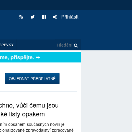
Přihlásit
SPĚVKY
, přispějte. ➥
OBJEDNAT PŘEDPLATNÉ
hno, vůči čemu jsou
ské listy opakem
ním obsahem současných novin je
ionalizované zpravodajství zpracované