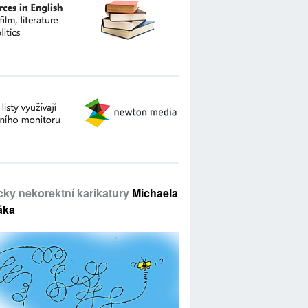
icky nekorektní karikatury
Michaela
áka