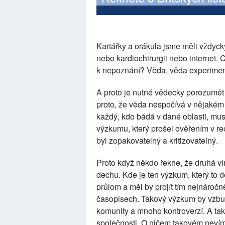
Kartářky a orákula jsme měli vždycky
nebo kardiochirurgii nebo internet. 
k nepoznání? Věda, věda experimen
A proto je nutné vědecky porozumět
proto, že věda nespočívá v nějakém 
každý, kdo bádá v dané oblasti, mus
výzkumu, který prošel ověřením v re
byl zopakovatelný a kritizovatelný.
Proto když někdo řekne, že druhá vl
dechu. Kde je ten výzkum, který to
průlom a měl by projít tím nejnároč
časopisech. Takový výzkum by vzbu
komunity a mnoho kontroverzí. A t
společnosti. O ničem takovém nevím