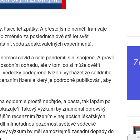
, tisíce let zpátky. A přesto jsme neměli tramvaje
Co změnilo za posledních dvě stě let svět
tální, věda zopakovatelných experimentů.
 nemoci covid a celé pandemii s ní spojené. A právě
osobním odhadu, ale v tom, co si může ověřit
í vědecky podepřená tvrzení vycházet ze solidního
cenzním řízení a který je podrobně publikován, aby
na epidemie prostě nepřijde, a basta, tak lapám po
 dokazuje? Takový výzkum by znamenal obrovský
nějším recenzním řízením v nejlepších lékařských
dil mimořádnou pozornost světové vědecké
akový výzkum by měl samozřejmě zásadní dopady do
.