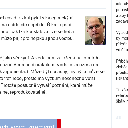
tak, a
pobavi
a aby 
 covid roztrhl pytel s kategorickými
zadava
lna epidemie nepřijde! Říká to paní
no, pak lze konstatovat, že se třeba
Výsled
 může přijít pro nějakou jinou věštbu.
by moh
příběh
větší 
é jako vědkyni. A věda není založená na tom, kdo
Příběh
ký názor. Věda není orákulum. Věda je založena na
zlehčo
k argumentaci. Může být dočasný, mylný, a může se
přechá
to trefí lépe, přesto má výzkum nekonečně větší
riskant
 Protože postupně vytváří poznání, které může
To vše
elné, reprodukovatelné.
refero
škály 