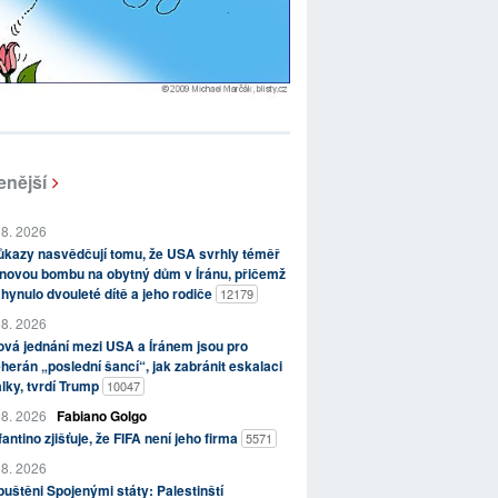
enější
 8. 2026
kazy nasvědčují tomu, že USA svrhly téměř
novou bombu na obytný dům v Íránu, přičemž
hynulo dvouleté dítě a jeho rodiče
12179
 8. 2026
vá jednání mezi USA a Íránem jsou pro
herán „poslední šancí“, jak zabránit eskalaci
lky, tvrdí Trump
10047
 8. 2026
Fabiano Golgo
fantino zjišťuje, že FIFA není jeho firma
5571
 8. 2026
uštěni Spojenými státy: Palestinští