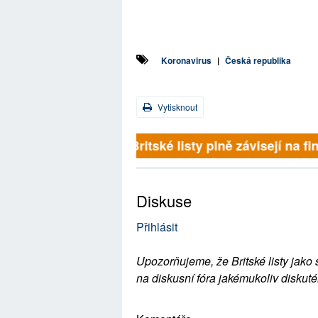
Koronavirus
|
Česká republika
Vytisknout
Britské listy plně závisejí na f
Diskuse
Přihlásit
Upozorňujeme, že Britské listy jako 
na diskusní fóra jakémukoliv diskuté