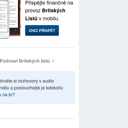
Přispějte finančně na
provoz
Britských
v mobilu.
Listů
CHCI PŘISPĚT
Podcast Britských listů
áhněte si rozhovory v audio
mátu a poslouchejte je kdekoliv.
k na to?