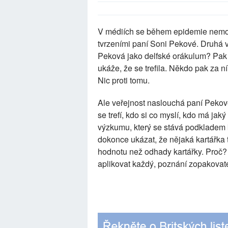
V médiích se během epidemie nemoci
tvrzeními paní Soni Pekové. Druhá v
Peková jako delfské orákulum? Pak a
ukáže, že se trefila. Někdo pak za ní
Nic proti tomu.
Ale veřejnost naslouchá paní Pekov
se trefí, kdo si co myslí, kdo má ja
výzkumu, který se stává podkladem 
dokonce ukázat, že nějaká kartářka 
hodnotu než odhady kartářky. Proč?
aplikovat každý, poznání zopakovat