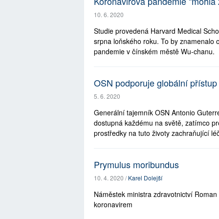
Koronavirová pandemie "mohla za
10. 6. 2020
Studie provedená Harvard Medical School
srpna loňského roku. To by znamenalo o
pandemie v čínském městě Wu-chanu.
OSN podporuje globální přístup k
5. 6. 2020
Generální tajemník OSN Antonio Guterres
dostupná každému na světě, zatímco pr
prostředky na tuto životy zachraňující lé
Prymulus moribundus
10. 4. 2020 /
Karel Dolejší
Náměstek ministra zdravotnictví Roman 
koronavirem