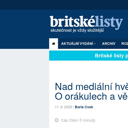
AKTUÁLNÍ VYDÁNÍ
ARCHIV
RO
Britské listy pl
Nad mediální hv
O orákulech a v
11. 6. 2020 /
Boris Cvek
čas čtení 3 minuty