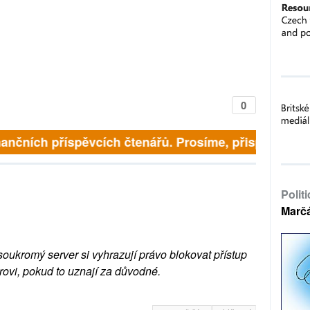
0
inančních příspěvcích čtenářů. Prosíme, přispějte. ➥
Polit
Marč
soukromý server si vyhrazují právo blokovat přístup
rovi, pokud to uznají za důvodné.