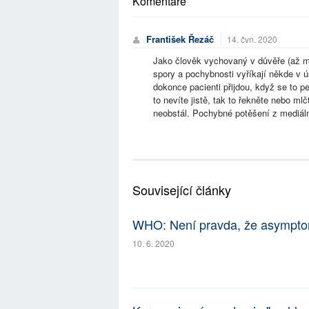
Komentáře
František Řezáč
14. čvn. 2020
Jako člověk vychovaný v důvěře (až m
spory a pochybnosti vyříkají někde v ú
dokonce pacienti přijdou, když se to 
to nevíte jistě, tak to řekněte nebo ml
neobstál. Pochybné potěšení z mediální
Související články
WHO: Není pravda, že asymptoma
10. 6. 2020