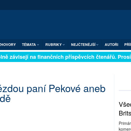
ZHOVORY
TÉMATA
RUBRIKY
NEJČTENĚJŠÍ
AUTOŘI
PŘÍ
ně závisejí na finančních příspěvcích čtenářů. Prosíme
ězdou paní Pekové aneb
ědě
Všec
Brit
Primár
komerc