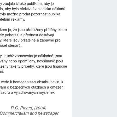
by zaujalo široké publikum, aby je
lo, aby bylo efektivní z hlediska nákladů
bylo možno prodat pozornost publika
telům reklamy.
kem je, že jsou přehlíženy příběhy, které
ly pohoršit, a přednost dostávají
y, které jsou přijatelné a zábavné pro
počet čtenářů.
y, jejichž zpracování je nákladné, jsou
vány nebo opomíjeny, nevšímavě jsou
zeny také ty příběhy, které jsou finančně
ní.
 vede k homogenizaci obsahu novin, k
vání o bezpečných otázkách a omezení
názorů a vyjadřovaných myšlenek.
R.G. Picard, (2004)
“Commercialism and newspaper