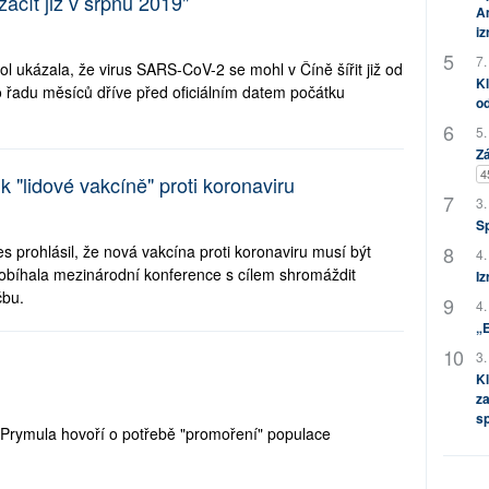
čít již v srpnu 2019"
Am
i
7.
 ukázala, že virus SARS-CoV-2 se mohl v Číně šířit již od
Kl
 řadu měsíců dříve před oficiálním datem počátku
od
5.
Zá
4
 "lidové vakcíně" proti koronaviru
3.
S
 prohlásil, že nová vakcína proti koronaviru musí být
4.
obíhala mezinárodní konference s cílem shromáždit
Iz
čbu.
4.
„
3.
Kl
za
s
Prymula hovoří o potřebě "promoření" populace