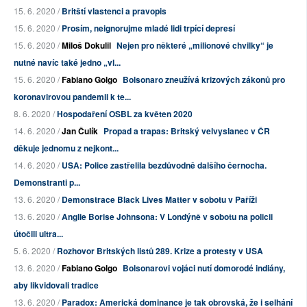
15. 6. 2020 /
Britští vlastenci a pravopis
15. 6. 2020 /
Prosím, neignorujme mladé lidi trpící depresí
15. 6. 2020 /
Miloš Dokulil
Nejen pro některé „milionové chvilky“ je
nutné navíc také jedno „vl...
15. 6. 2020 /
Fabiano Golgo
Bolsonaro zneužívá krizových zákonů pro
koronavirovou pandemii k te...
8. 6. 2020 /
Hospodaření OSBL za květen 2020
14. 6. 2020 /
Jan Čulík
Propad a trapas: Britský velvyslanec v ČR
děkuje jednomu z nejkont...
14. 6. 2020 /
USA: Police zastřelila bezdůvodně dalšího černocha.
Demonstranti p...
13. 6. 2020 /
Demonstrace Black Lives Matter v sobotu v Paříži
13. 6. 2020 /
Anglie Borise Johnsona: V Londýně v sobotu na policii
útočili ultra...
5. 6. 2020 /
Rozhovor Britských listů 289. Krize a protesty v USA
13. 6. 2020 /
Fabiano Golgo
Bolsonarovi vojáci nutí domorodé indiány,
aby likvidovali tradice
13. 6. 2020 /
Paradox: Americká dominance je tak obrovská, že i selhání