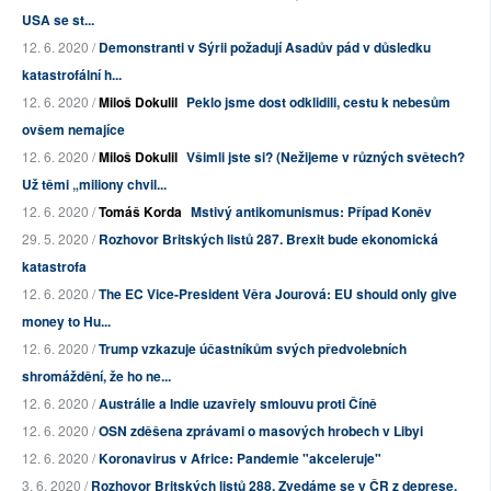
USA se st...
12. 6. 2020 /
Demonstranti v Sýrii požadují Asadův pád v důsledku
katastrofální h...
12. 6. 2020 /
Miloš Dokulil
Peklo jsme dost odklidili, cestu k nebesům
ovšem nemajíce
12. 6. 2020 /
Miloš Dokulil
Všimli jste si? (Nežijeme v různých světech?
Už těmi „miliony chvil...
12. 6. 2020 /
Tomáš Korda
Mstivý antikomunismus: Případ Koněv
29. 5. 2020 /
Rozhovor Britských listů 287. Brexit bude ekonomická
katastrofa
12. 6. 2020 /
The EC Vice-President Věra Jourová: EU should only give
money to Hu...
12. 6. 2020 /
Trump vzkazuje účastníkům svých předvolebních
shromáždění, že ho ne...
12. 6. 2020 /
Austrálie a Indie uzavřely smlouvu proti Číně
12. 6. 2020 /
OSN zděšena zprávami o masových hrobech v Libyi
12. 6. 2020 /
Koronavirus v Africe: Pandemie "akceleruje"
3. 6. 2020 /
Rozhovor Britských listů 288. Zvedáme se v ČR z deprese,