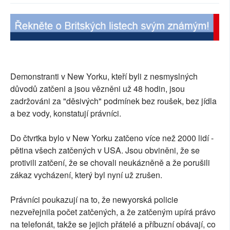
SOCIÁLNÍ SÍTĚ
RUBRIKY
PLNÁ VERZE STRÁNEK
Demonstranti v New Yorku, kteří byli z nesmyslných
důvodů zatčeni a jsou vězněni už 48 hodin, jsou
zadržováni za "děsivých" podmínek bez roušek, bez jídla
a bez vody, konstatují právníci.
Do čtvrtka bylo v New Yorku zatčeno více než 2000 lidí -
pětina všech zatčených v USA. Jsou obviněni, že se
protivili zatčení, že se chovali neukázněně a že porušili
zákaz vycházení, který byl nyní už zrušen.
Právníci poukazují na to, že newyorská policie
nezveřejnila počet zatčených, a že zatčeným upírá právo
na telefonát, takže se jejich přátelé a příbuzní obávají, co