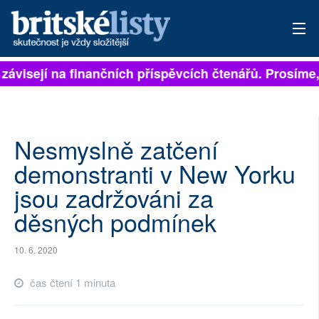
 závisejí na finančních příspěvcích čtenářů. Prosíme, 
PŘIHLÁSIT
AKTUÁLNÍ VYDÁNÍ
ARCHIV
Nesmyslně zatčení
demonstranti v New Yorku
ROZHOVORY
jsou zadržováni za
TÉMATA
děsných podmínek
NEJČTENĚJŠÍ ZA 7 DNÍ
10. 6. 2020
AUTOŘI
čas čtení 1 minuta
PŘÍSPĚVKY NA PROVOZ