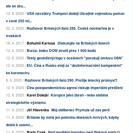
ale se zku...
12. 6. 2020 /
USA navzdory Trumpovi dodají Ukrajině vojenskou pomoc
v ceně 250 mi...
22. 5. 2020 /
Rozhovor Britských listů 285. Česká novinařina je v
troskách
18. 4. 2017 /
Bohumil Kartous
Diskutujte na Britských listech
12. 6. 2020 /
Burza: Index DOW ztratil přes 1 600 bodů
12. 6. 2020 /
Testy geoinženýringu v oceánech "porušují úmluvu OSN"
12. 6. 2020 /
EU: Čína a Rusko stojí za "dezinformačními kampaněmi"
ke koronaviru
8. 6. 2020 /
Rozhovor Britských listů 290. Přežije letecký průmysl?
12. 6. 2020 /
Čína postpandemickou agresí riskuje imperiální přetížení
12. 6. 2020 /
Karel Dolejší
Korupce jako zbraň - nebo slabina
strategického významu
11. 6. 2020 /
Jiří Hlavenka
Můj oblíbenec Prymula už zas perlí
11. 6. 2020 /
Británie by měla jen polovinu dnešních mrtvých, kdyby
došlo k uzamč...
11. 6. 2020 /
Boris Cvek
Nad mediální hvězdou paní Pekové aneb O