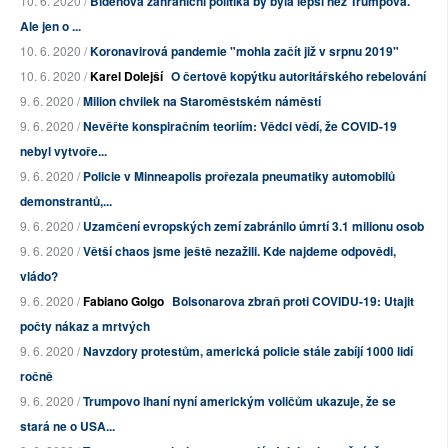
10. 6. 2020 /
Bidenova zahraniční politika by byla lepší než Trumpova.
Ale jen o ...
10. 6. 2020 /
Koronavirová pandemie "mohla začít již v srpnu 2019"
10. 6. 2020 /
Karel Dolejší
O čertově kopýtku autoritářského rebelování
9. 6. 2020 /
Milion chvilek na Staroměstském náměstí
9. 6. 2020 /
Nevěřte konspiračním teoriím: Vědci vědí, že COVID-19
nebyl vytvoře...
9. 6. 2020 /
Policie v Minneapolis prořezala pneumatiky automobilů
demonstrantů,...
9. 6. 2020 /
Uzamčení evropských zemí zabránilo úmrtí 3.1 milionu osob
9. 6. 2020 /
Větší chaos jsme ještě nezažili. Kde najdeme odpovědi,
vládo?
9. 6. 2020 /
Fabiano Golgo
Bolsonarova zbraň proti COVIDU-19: Utajit
počty nákaz a mrtvých
9. 6. 2020 /
Navzdory protestům, americká policie stále zabíjí 1000 lidí
ročně
9. 6. 2020 /
Trumpovo lhaní nyní americkým voličům ukazuje, že se
stará ne o USA...