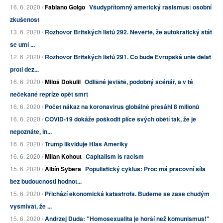
16. 6. 2020 /
Fabiano Golgo
Všudypřítomný americký rasismus: osobní
zkušenost
13. 6. 2020 /
Rozhovor Britských listů 292. Nevěřte, že autokratický stát
se umí ...
12. 6. 2020 /
Rozhovor Britských listů 291. Co bude Evropská unie dělat
proti dez...
16. 6. 2020 /
Miloš Dokulil
Odlišné jeviště, podobný scénář, a v té
nečekané repríze opět smrt
16. 6. 2020 /
Počet nákaz na koronavirus globálně přesáhl 8 milionů
16. 6. 2020 /
COVID-19 dokáže poškodit plíce svých obětí tak, že je
nepoznáte, in...
16. 6. 2020 /
Trump likviduje Hlas Ameriky
16. 6. 2020 /
Milan Kohout
Capitalism is racism
15. 6. 2020 /
Albín Sybera
Populistický cyklus: Proč má pracovní síla
bez budoucnosti hodnot...
15. 6. 2020 /
Přichází ekonomická katastrofa. Budeme se zase chudým
vysmívat, že ...
15. 6. 2020 /
Andrzej Duda: "Homosexualita je horší než komunismus!"