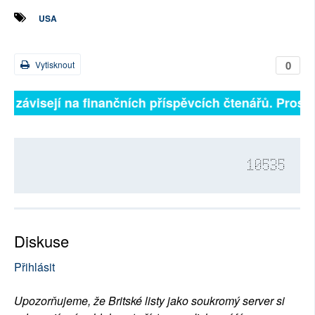
USA
0
Vytisknout
ně závisejí na finančních příspěvcích čtenářů. Prosíme
10535
Diskuse
Přihlásit
Upozorňujeme, že Britské listy jako soukromý server si