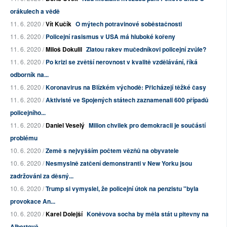
orákulech a vědě
11. 6. 2020 /
Vít Kučík
O mýtech potravinové soběstačnosti
11. 6. 2020 /
Policejní rasismus v USA má hluboké kořeny
11. 6. 2020 /
Miloš Dokulil
Zlatou rakev mučedníkovi policejní zvůle?
11. 6. 2020 /
Po krizi se zvětší nerovnost v kvalitě vzdělávání, říká
odborník na...
11. 6. 2020 /
Koronavirus na Blízkém východě: Přicházejí těžké časy
11. 6. 2020 /
Aktivisté ve Spojených státech zaznamenali 600 případů
policejního...
11. 6. 2020 /
Daniel Veselý
Milion chvilek pro demokracii je součástí
problému
10. 6. 2020 /
Země s nejvyšším počtem vězňů na obyvatele
10. 6. 2020 /
Nesmyslně zatčení demonstranti v New Yorku jsou
zadržováni za děsný...
10. 6. 2020 /
Trump si vymyslel, že policejní útok na penzistu "byla
provokace An...
10. 6. 2020 /
Karel Dolejší
Koněvova socha by měla stát u pitevny na
Albertově