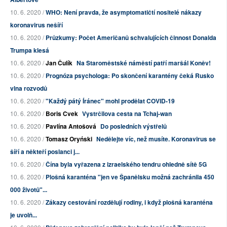
10. 6. 2020 /
WHO: Není pravda, že asymptomatičtí nositelé nákazy
koronavirus nešíří
10. 6. 2020 /
Průzkumy: Počet Američanů schvalujících činnost Donalda
Trumpa klesá
10. 6. 2020 /
Jan Čulík
Na Staroměstské náměstí patří maršál Koněv!
10. 6. 2020 /
Prognóza psychologa: Po skončení karantény čeká Rusko
vlna rozvodů
10. 6. 2020 /
"Každý pátý Íránec" mohl prodělat COVID-19
10. 6. 2020 /
Boris Cvek
Vystrčilova cesta na Tchaj-wan
10. 6. 2020 /
Pavlína Antošová
Do posledních výstřelů
10. 6. 2020 /
Tomasz Oryński
Nedělejte víc, než musíte. Koronavirus se
šíří a někteří poslanci j...
10. 6. 2020 /
Čína byla vyřazena z izraelského tendru ohledně sítě 5G
10. 6. 2020 /
Plošná karanténa "jen ve Španělsku možná zachránila 450
000 životů"...
10. 6. 2020 /
Zákazy cestování rozdělují rodiny, i když plošná karanténa
je uvolň...