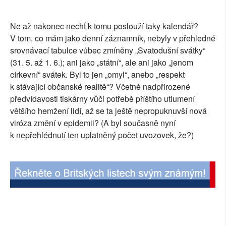
SOCIÁLNÍ SÍTĚ
Ne až nakonec nechť k tomu poslouží taky kalendář?
RUBRIKY
V tom, co mám jako denní záznamník, nebyly v přehledné
srovnávací tabulce vůbec zmíněny „Svatodušní svátky“
PLNÁ VERZE STRÁNEK
(31. 5. až 1. 6.); ani jako „státní“, ale ani jako „jenom
církevní“ svátek. Byl to jen „omyl“, anebo „respekt
k stávající občanské realitě“? Včetně nadpřirozené
předvídavosti tiskárny vůči potřebě příštího utlumení
většího hemžení lidí, až se ta ještě nepropuknuvší nová
viróza změní v epidemii? (A byl současně nyní
k nepřehlédnutí ten uplatněný počet uvozovek, že?)