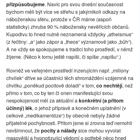
přizpůsobujeme
. Navíc pro svou dnešní současnost
bychom měli být více ve střehu s jakýmikoli odkazy na
náboženskou sféru, protože v ČR máme (aspoň
statisticky) zhruba 90 % nábožensky nevěřících občanů.
Kupodivu to hned nutně neznamená vždycky „atheismus“
(z řečtiny: „a“ jako zápor a „theos“ významově jako „bůh“).
A ne vždy se spokojujeme s tradicí toho prostředí, v němž
žijeme. (Něco k tomu ještě napíši, či spíše „napíšu“.)
Rovněž ve veřejném prostředí inzerujícím např. „miliony
chvilek“ dříve se účastníci těch shromáždění vzájemně na
chvilku „poněkud pocitově doladí“ v tom,
co nechtějí
, než
přímo v tom, co by ten či onen manifestující svou
nespokojenost měl za aktuální a
konkrétní (a přitom
účinný) lék
, o jehož přípravě a konečném uplatnění (v
celkové „medikamentóze“) by obecně nebyly žádné
přijatelné pochybnosti. Přitom jsme si zrovna teď nemohli
nevšimnout, že
pocity a nálady
sice mohou vyvolat
masovější a hypnotizující vědomí o potřebě něco hned