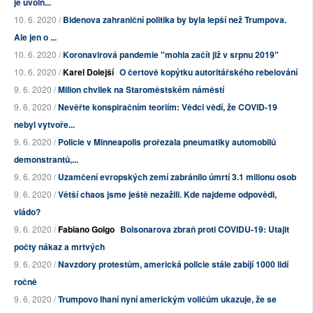
je uvolň...
10. 6. 2020 /
Bidenova zahraniční politika by byla lepší než Trumpova.
Ale jen o ...
10. 6. 2020 /
Koronavirová pandemie "mohla začít již v srpnu 2019"
10. 6. 2020 /
Karel Dolejší
O čertově kopýtku autoritářského rebelování
9. 6. 2020 /
Milion chvilek na Staroměstském náměstí
9. 6. 2020 /
Nevěřte konspiračním teoriím: Vědci vědí, že COVID-19
nebyl vytvoře...
9. 6. 2020 /
Policie v Minneapolis prořezala pneumatiky automobilů
demonstrantů,...
9. 6. 2020 /
Uzamčení evropských zemí zabránilo úmrtí 3.1 milionu osob
9. 6. 2020 /
Větší chaos jsme ještě nezažili. Kde najdeme odpovědi,
vládo?
9. 6. 2020 /
Fabiano Golgo
Bolsonarova zbraň proti COVIDU-19: Utajit
počty nákaz a mrtvých
9. 6. 2020 /
Navzdory protestům, americká policie stále zabíjí 1000 lidí
ročně
9. 6. 2020 /
Trumpovo lhaní nyní americkým voličům ukazuje, že se