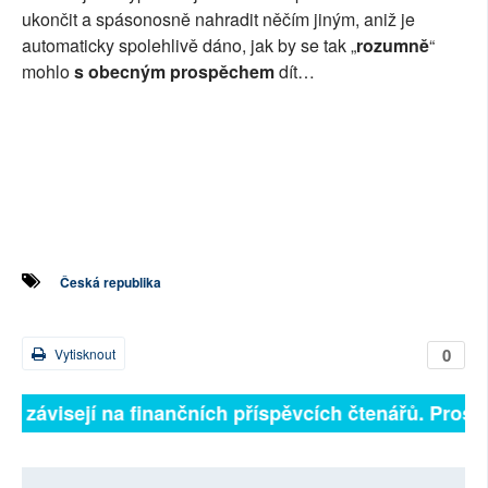
ukončit a spásonosně nahradit něčím jiným, aniž je
automaticky spolehlivě dáno, jak by se tak „
rozumně
“
mohlo
s obecným prospěchem
dít…
Česká republika
0
Vytisknout
ně závisejí na finančních příspěvcích čtenářů. Prosíme