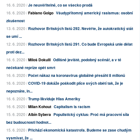
16. 6. 2020 /
Je neuvěřitelné, co se všecko prodá
16. 6. 2020 /
Fabiano Golgo
Všudypřítomný americký rasismus: osobní
zkušenost
13. 6. 2020 /
Rozhovor Britských listů 292. Nevěřte, že autokratický stát
se umí ...
12. 6. 2020 /
Rozhovor Britských listů 291. Co bude Evropská unie dělat
proti dez...
16. 6. 2020 /
Miloš Dokulil
Odlišné jeviště, podobný scénář, a v té
nečekané repríze opět smrt
16. 6. 2020 /
Počet nákaz na koronavirus globálně přesáhl 8 milionů
16. 6. 2020 /
COVID-19 dokáže poškodit plíce svých obětí tak, že je
nepoznáte, in...
16. 6. 2020 /
Trump likviduje Hlas Ameriky
16. 6. 2020 /
Milan Kohout
Capitalism is racism
15. 6. 2020 /
Albín Sybera
Populistický cyklus: Proč má pracovní síla
bez budoucnosti hodnot...
15. 6. 2020 /
Přichází ekonomická katastrofa. Budeme se zase chudým
vysmívat, že ...