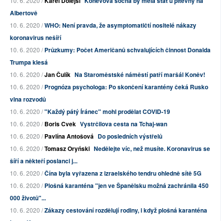
10. 6. 2020 /
Karel Dolejší
Koněvova socha by měla stát u pitevny na
Albertově
10. 6. 2020 /
WHO: Není pravda, že asymptomatičtí nositelé nákazy
koronavirus nešíří
10. 6. 2020 /
Průzkumy: Počet Američanů schvalujících činnost Donalda
Trumpa klesá
10. 6. 2020 /
Jan Čulík
Na Staroměstské náměstí patří maršál Koněv!
10. 6. 2020 /
Prognóza psychologa: Po skončení karantény čeká Rusko
vlna rozvodů
10. 6. 2020 /
"Každý pátý Íránec" mohl prodělat COVID-19
10. 6. 2020 /
Boris Cvek
Vystrčilova cesta na Tchaj-wan
10. 6. 2020 /
Pavlína Antošová
Do posledních výstřelů
10. 6. 2020 /
Tomasz Oryński
Nedělejte víc, než musíte. Koronavirus se
šíří a někteří poslanci j...
10. 6. 2020 /
Čína byla vyřazena z izraelského tendru ohledně sítě 5G
10. 6. 2020 /
Plošná karanténa "jen ve Španělsku možná zachránila 450
000 životů"...
10. 6. 2020 /
Zákazy cestování rozdělují rodiny, i když plošná karanténa