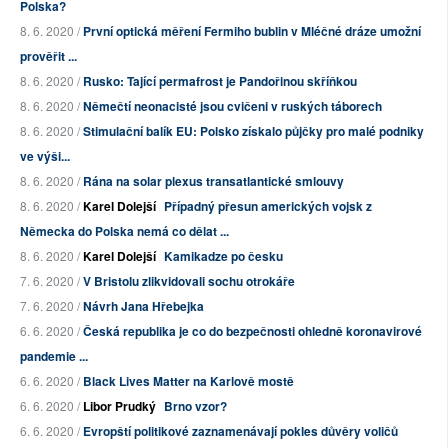
Polska?
8. 6. 2020 /
První optická měření Fermiho bublin v Mléčné dráze umožní
prověřit ...
8. 6. 2020 /
Rusko: Tající permafrost je Pandořinou skříňkou
8. 6. 2020 /
Němečtí neonacisté jsou cvičeni v ruských táborech
8. 6. 2020 /
Stimulační balík EU: Polsko získalo půjčky pro malé podniky
ve výši...
8. 6. 2020 /
Rána na solar plexus transatlantické smlouvy
8. 6. 2020 /
Karel Dolejší
Případný přesun amerických vojsk z
Německa do Polska nemá co dělat ...
8. 6. 2020 /
Karel Dolejší
Kamikadze po česku
7. 6. 2020 /
V Bristolu zlikvidovali sochu otrokáře
7. 6. 2020 /
Návrh Jana Hřebejka
6. 6. 2020 /
Česká republika je co do bezpečnosti ohledně koronavirové
pandemie ...
6. 6. 2020 /
Black Lives Matter na Karlově mostě
6. 6. 2020 /
Libor Prudký
Brno vzor?
6. 6. 2020 /
Evropští politikové zaznamenávají pokles důvěry voličů