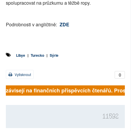
spolupracovat na průzkumu a těžbě ropy.
Podrobnosti v angličtině:
ZDE
Libye
|
Turecko
|
Sýrie
0
Vytisknout
ě závisejí na finančních příspěvcích čtenářů. Prosíme
11592