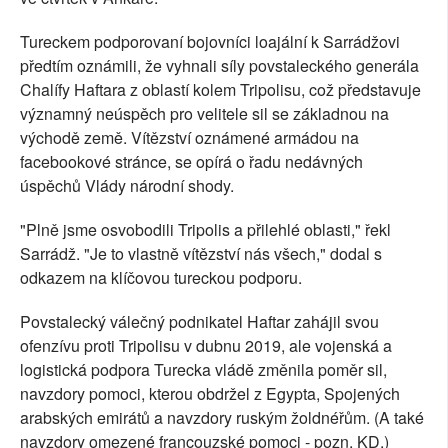
Tureckem podporovaní bojovníci loajální k Sarrádžovi
předtím oznámili, že vyhnali síly povstaleckého generála
Chalífy Haftara z oblastí kolem Tripolisu, což představuje
významný neúspěch pro velitele sil se základnou na
východě země. Vítězství oznámené armádou na
facebookové stránce, se opírá o řadu nedávných
úspěchů Vlády národní shody.
"Plně jsme osvobodili Tripolis a přilehlé oblasti," řekl
Sarrádž. "Je to vlastně vítězství nás všech," dodal s
odkazem na klíčovou tureckou podporu.
Povstalecký válečný podnikatel Haftar zahájil svou
ofenzívu proti Tripolisu v dubnu 2019, ale vojenská a
logistická podpora Turecka vládě změnila poměr sil,
navzdory pomoci, kterou obdržel z Egypta, Spojených
arabských emirátů a navzdory ruským žoldnéřům. (A také
navzdory omezené francouzské pomoci - pozn. KD.)