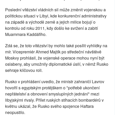
Poslední vítězství vládních sil může změnit vojenskou a
politickou situaci v Libyi, kde konkurenční administrativy
na západě a východě země a jejich milice bojují o
kontrolu od roku 2011, kdy došlo ke svržení a zabití
Muammara Kaddáfího.
Zdá se, že toto vítězství by mohlo také posílit vyhlídky na
mír. Vicepremiér Ahmed Majtík po středeční návštěvě
Moskvy prohlásil, že vojenské operace mohou nyní být
oslabeny, aby umožnily diplomatické úsilí, v němž Rusko
sehraje klíčovou roli.
Rusko v prohlášení uvedlo, že ministr zahraničí Lavrov
hovořil s egyptským protějškem o "potřebě ukončení
nepřátelství a obnovení smysluplných jednání" mezi
libyjskými rivaly. Přílet ruských stíhacích bombardérů v
květnu ukázal, že Rusko svého spojence Haftara
neopustilo.