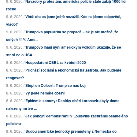
9. 6. 2020 /
Navzdory protestům, americká policie stále zabíjí 1000 lidí
ročně
9. 6. 2020 /
Větší chaos jsme ještě nezažili. Kde najdeme odpovědi,
vládo?
9. 6. 2020 /
Trumpova popularita se propadá. Jak je ale možné, že
celých 41% Ame...
9. 6. 2020 /
Trumpovo lhaní nyní americkým voličům ukazuje, že se
stará ne o USA...
8. 6. 2020 /
Hospodaření OSBL za květen 2020
8. 6. 2020 /
Přichází sociální a ekonomická katastrofa. Jak budeme
reagovat?
8. 6. 2020 /
Stephen Colbert: Trump se nás bojí
8. 6. 2020 /
Vy ještě nemáte dost?!
8. 6. 2020 /
Epidemie samoty: Desítky obětí koronaviru byly doma
nalezeny mrtvé ...
8. 6. 2020 /
Jak pokojní demonstranti v Louisville zachránili osamělého
policistu
8. 6. 2020 /
Budou americké jednotky přemístěny z Německa do