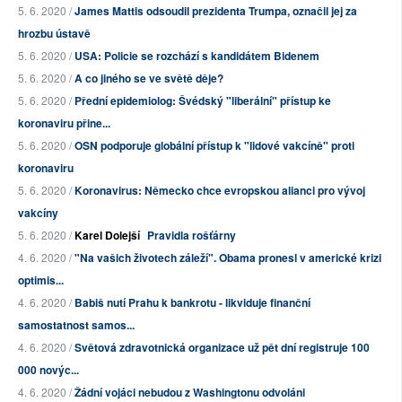
5. 6. 2020 /
James Mattis odsoudil prezidenta Trumpa, označil jej za
hrozbu ústavě
5. 6. 2020 /
USA: Policie se rozchází s kandidátem Bidenem
5. 6. 2020 /
A co jiného se ve světě děje?
5. 6. 2020 /
Přední epidemiolog: Švédský "liberální" přístup ke
koronaviru přine...
5. 6. 2020 /
OSN podporuje globální přístup k "lidové vakcíně" proti
koronaviru
5. 6. 2020 /
Koronavirus: Německo chce evropskou alianci pro vývoj
vakcíny
5. 6. 2020 /
Karel Dolejší
Pravidla rošťárny
4. 6. 2020 /
"Na vašich životech záleží". Obama pronesl v americké krizi
optimis...
4. 6. 2020 /
Babiš nutí Prahu k bankrotu - likviduje finanční
samostatnost samos...
4. 6. 2020 /
Světová zdravotnická organizace už pět dní registruje 100
000 novýc...
4. 6. 2020 /
Žádní vojáci nebudou z Washingtonu odvoláni