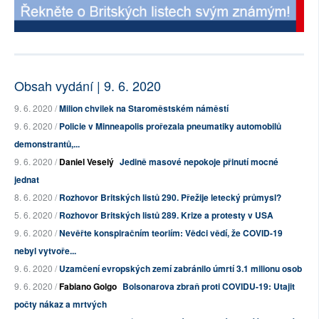
Obsah vydání | 9. 6. 2020
9. 6. 2020 /
Milion chvilek na Staroměstském náměstí
9. 6. 2020 /
Policie v Minneapolis prořezala pneumatiky automobilů
demonstrantů,...
9. 6. 2020 /
Daniel Veselý
Jedině masové nepokoje přinutí mocné
jednat
8. 6. 2020 /
Rozhovor Britských listů 290. Přežije letecký průmysl?
5. 6. 2020 /
Rozhovor Britských listů 289. Krize a protesty v USA
9. 6. 2020 /
Nevěřte konspiračním teoriím: Vědci vědí, že COVID-19
nebyl vytvoře...
9. 6. 2020 /
Uzamčení evropských zemí zabránilo úmrtí 3.1 milionu osob
9. 6. 2020 /
Fabiano Golgo
Bolsonarova zbraň proti COVIDU-19: Utajit
počty nákaz a mrtvých