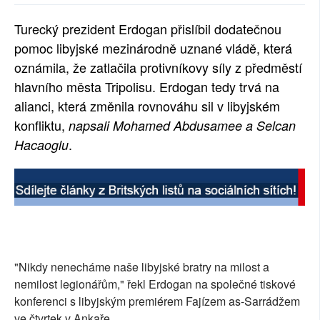
SOCIÁLNÍ SÍTĚ
Turecký prezident Erdogan přislíbil dodatečnou
pomoc libyjské mezinárodně uznané vládě, která
RUBRIKY
oznámila, že zatlačila protivníkovy síly z předměstí
PLNÁ VERZE STRÁNEK
hlavního města Tripolisu. Erdogan tedy trvá na
alianci, která změnila rovnováhu sil v libyjském
konfliktu,
napsali Mohamed Abdusamee a Selcan
.
Hacaoglu
"Nikdy nenecháme naše libyjské bratry na milost a
nemilost legionářům," řekl Erdogan na společné tiskové
konferenci s libyjským premiérem Fajízem as-Sarrádžem
ve čtvrtek v Ankaře.