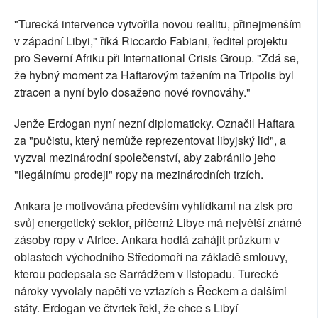
"Turecká intervence vytvořila novou realitu, přinejmenším
v západní Libyi," říká Riccardo Fabiani, ředitel projektu
pro Severní Afriku při International Crisis Group. "Zdá se,
že hybný moment za Haftarovým tažením na Tripolis byl
ztracen a nyní bylo dosaženo nové rovnováhy."
Jenže Erdogan nyní nezní diplomaticky. Označil Haftara
za "pučistu, který nemůže reprezentovat libyjský lid", a
vyzval mezinárodní společenství, aby zabránilo jeho
"ilegálnímu prodeji" ropy na mezinárodních trzích.
Ankara je motivována především vyhlídkami na zisk pro
svůj energetický sektor, přičemž Libye má největší známé
zásoby ropy v Africe. Ankara hodlá zahájit průzkum v
oblastech východního Středomoří na základě smlouvy,
kterou podepsala se Sarrádžem v listopadu. Turecké
nároky vyvolaly napětí ve vztazích s Řeckem a dalšími
státy. Erdogan ve čtvrtek řekl, že chce s Libyí