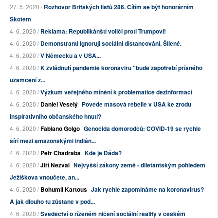
27. 5. 2020 /
Rozhovor Britských listů 286. Cítím se být honorárním
Skotem
4. 6. 2020 /
Reklama: Republikánští voliči proti Trumpovi!
4. 6. 2020 /
Demonstranti ignorují sociální distancování. Šílené.
4. 6. 2020 /
V Německu a v USA...
4. 6. 2020 /
K zvládnutí pandemie koronaviru "bude zapotřebí přísného
uzamčení z...
4. 6. 2020 /
Výzkum veřejného mínění k problematice dezinformací
4. 6. 2020 /
Daniel Veselý
Povede masová rebelie v USA ke zrodu
inspirativního občanského hnutí?
4. 6. 2020 /
Fabiano Golgo
Genocida domorodců: COVID-19 se rychle
šíří mezi amazonskými indián...
4. 6. 2020 /
Petr Chadraba
Kde je Dáda?
4. 6. 2020 /
Jiří Nezval
Nejvyšší zákony země - diletantským pohledem
Ježíškova vnoučete, an...
4. 6. 2020 /
Bohumil Kartous
Jak rychle zapomínáme na koronavirus?
A jak dlouho tu zůstane v pod...
4. 6. 2020 /
Svědectví o řízeném ničení sociální reality v českém