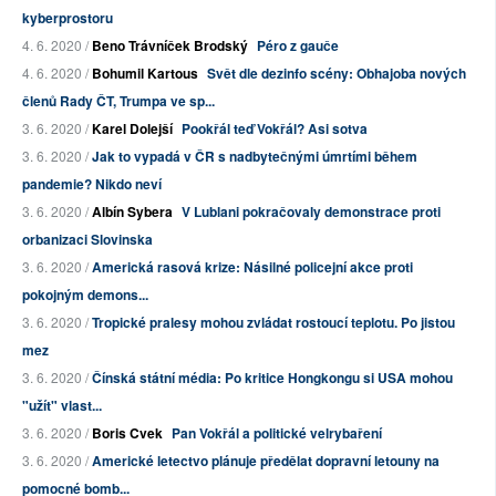
kyberprostoru
4. 6. 2020 /
Beno Trávníček Brodský
Péro z gauče
4. 6. 2020 /
Bohumil Kartous
Svět dle dezinfo scény: Obhajoba nových
členů Rady ČT, Trumpa ve sp...
3. 6. 2020 /
Karel Dolejší
Pookřál teď Vokřál? Asi sotva
3. 6. 2020 /
Jak to vypadá v ČR s nadbytečnými úmrtími během
pandemie? Nikdo neví
3. 6. 2020 /
Albín Sybera
V Lublani pokračovaly demonstrace proti
orbanizaci Slovinska
3. 6. 2020 /
Americká rasová krize: Násilné policejní akce proti
pokojným demons...
3. 6. 2020 /
Tropické pralesy mohou zvládat rostoucí teplotu. Po jistou
mez
3. 6. 2020 /
Čínská státní média: Po kritice Hongkongu si USA mohou
"užít" vlast...
3. 6. 2020 /
Boris Cvek
Pan Vokřál a politické velrybaření
3. 6. 2020 /
Americké letectvo plánuje předělat dopravní letouny na
pomocné bomb...