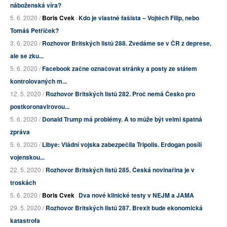
náboženská víra?
5. 6. 2020 /
Boris Cvek
Kdo je vlastně fašista – Vojtěch Filip, nebo
Tomáš Petříček?
3. 6. 2020 /
Rozhovor Britských listů 288. Zvedáme se v ČR z deprese,
ale se zku...
5. 6. 2020 /
Facebook začne označovat stránky a posty ze státem
kontrolovaných m...
12. 5. 2020 /
Rozhovor Britských listů 282. Proč nemá Česko pro
postkoronavirovou...
5. 6. 2020 /
Donald Trump má problémy. A to může být velmi špatná
zpráva
5. 6. 2020 /
Libye: Vládní vojska zabezpečila Tripolis. Erdogan posílí
vojenskou...
22. 5. 2020 /
Rozhovor Britských listů 285. Česká novinařina je v
troskách
5. 6. 2020 /
Boris Cvek
Dva nové klinické testy v NEJM a JAMA
29. 5. 2020 /
Rozhovor Britských listů 287. Brexit bude ekonomická
katastrofa