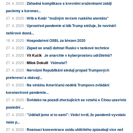
24. 4. 2020 /
Záhadná komplikace s krevními sraženinami zabíjí
pacienty s koronav...
27. 4. 2020 /
Hřib a Kolář "možným terčem ruského atentátu"
27. 4. 2020 /
Uprostřed pandemie si blb Trump stěžuje, že novináři
neférově dostá...
16. 4. 2020 /
Hospodaření OSBL za březen 2020
27. 4. 2020 /
Západ se snaží dohnat Rusko v tankové technice
27. 4. 2020 /
Vít Kučík
Je anarchie v kyberprostoru udržitelná?
27. 4. 2020 /
Miloš Dokulil
Všimsisi?
27. 4. 2020 /
Nervózní Republikáni sledují propad Trumpových
preferencí a obávají...
27. 4. 2020 /
Na většinu Američanů nedělá Trumpovo zvládání
koronavirové pandemie...
27. 4. 2020 /
Švédsko na pozadí zhoršujících se vztahů s Čínou uzavřelo
poslední ...
27. 4. 2020 /
"Udělali jsme si to sami": Vědci tvrdí, že pandemii vyvolalo
naše p...
27. 4. 2020 /
Rostoucí koncentrace oxidu uhličitého způsobují více než