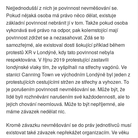
Nejjednodušší z nich je povinnost nevměšování se.
Pokud nějaká osoba má právo něco dělat, existuje
základní povinnost nebránit jí v tom. Takže pokud osoba
vykonává své právo na odpor, pak kolemstojící mají
povinnost zdržet se a nezasahovat. Zdá se to
samozřejmé, ale existoval dosti šokující příklad během
protestů XR v Londýně, kdy tato povinnost nebyla
respektována. V říjnu 2019 protestující zastavili
londýnské vlaky tím, že vyšplhali na střechy vagónů. Ve
stanici Canning Town ve východním Londýně byl jeden z
protestujících cestujícími stržen ze střechy a vyhozen. To
je porušením povinnosti nevměšování se. Může být, že
lidé byli rozhněváni narušením své každodennosti, ale to
jejich chování neomlouvá. Může to být nepříjemné, ale
máme závazek nedělat nic.
Kromě závazku nevměšování se do práv jednotlivců musí
existovat také závazek nepřekážet organizacím. Ve věku