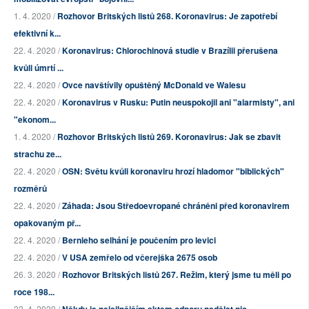
1. 4. 2020 /
Rozhovor Britských listů 268. Koronavirus: Je zapotřebí
efektivní k...
22. 4. 2020 /
Koronavirus: Chlorochinová studie v Brazílii přerušena
kvůli úmrtí ...
22. 4. 2020 /
Ovce navštívily opuštěný McDonald ve Walesu
22. 4. 2020 /
Koronavirus v Rusku: Putin neuspokojil ani "alarmisty", ani
"ekonom...
1. 4. 2020 /
Rozhovor Britských listů 269. Koronavirus: Jak se zbavit
strachu ze...
22. 4. 2020 /
OSN: Světu kvůli koronaviru hrozí hladomor "biblických"
rozměrů
22. 4. 2020 /
Záhada: Jsou Středoevropané chráněni před koronavirem
opakovaným př...
22. 4. 2020 /
Bernieho selhání je poučením pro levici
22. 4. 2020 /
V USA zemřelo od včerejška 2675 osob
26. 3. 2020 /
Rozhovor Britských listů 267. Režim, který jsme tu měli po
roce 198...
22. 4. 2020 /