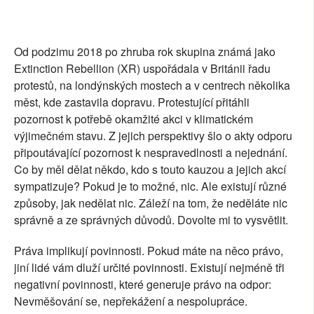
Od podzimu 2018 po zhruba rok skupina známá jako
Extinction Rebellion (XR) uspořádala v Británii řadu
protestů, na londýnských mostech a v centrech několika
měst, kde zastavila dopravu. Protestující přitáhli
pozornost k potřebě okamžité akci v klimatickém
výjimečném stavu. Z jejich perspektivy šlo o akty odporu
připoutávající pozornost k nespravedlnosti a nejednání.
Co by měl dělat někdo, kdo s touto kauzou a jejich akcí
sympatizuje? Pokud je to možné, nic. Ale existují různé
způsoby, jak nedělat nic. Záleží na tom, že neděláte nic
správně a ze správných důvodů. Dovolte mi to vysvětlit.
Práva implikují povinnosti. Pokud máte na něco právo,
jiní lidé vám dluží určité povinnosti. Existují nejméně tři
negativní povinnosti, které generuje právo na odpor:
Nevměšování se, nepřekážení a nespolupráce.