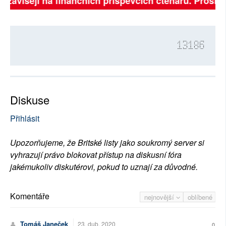
ě závisejí na finančních příspěvcích čtenářů. Prosíme,
13186
Diskuse
Přihlásit
Upozorňujeme, že Britské listy jako soukromý server si
vyhrazují právo blokovat přístup na diskusní fóra
jakémukoliv diskutérovi, pokud to uznají za důvodné.
Komentáře
nejnovější
oblíbené
Tomáš Janeček
23. dub. 2020
0