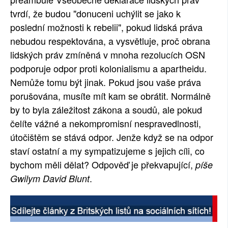
tvrdí, že budou "donuceni uchýlit se jako k
SOCIÁLNÍ SÍTĚ
poslední možnosti k rebelii", pokud lidská práva
RUBRIKY
nebudou respektována, a vysvětluje, proč obrana
lidských práv zmíněná v mnoha rezolucích OSN
PLNÁ VERZE STRÁNEK
podporuje odpor proti kolonialismu a apartheidu.
Nemůže tomu být jinak. Pokud jsou vaše práva
porušována, musíte mít kam se obrátit. Normálně
by to byla záležitost zákona a soudů, ale pokud
čelíte vážné a nekompromisní nespravedlnosti,
útočištěm se stává odpor. Jenže když se na odpor
staví ostatní a my sympatizujeme s jejich cíli, co
bychom měli dělat? Odpověď je překvapující,
píše
.
Gwilym David Blunt