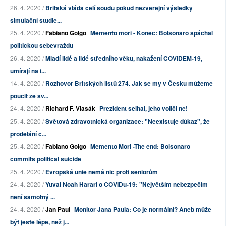
26. 4. 2020 /
Britská vláda čelí soudu pokud nezveřejní výsledky
simulační studie...
25. 4. 2020 /
Fabiano Golgo
Memento mori - Konec: Bolsonaro spáchal
politickou sebevraždu
26. 4. 2020 /
Mladí lidé a lidé středního věku, nakažení COVIDEM-19,
umírají na i...
14. 4. 2020 /
Rozhovor Britských listů 274. Jak se my v Česku můžeme
poučit ze sv...
24. 4. 2020 /
Richard F. Vlasák
Prezident selhal, jeho voliči ne!
25. 4. 2020 /
Světová zdravotnická organizace: "Neexistuje důkaz", že
prodělání c...
25. 4. 2020 /
Fabiano Golgo
Memento Mori -The end: Bolsonaro
commits political suicide
25. 4. 2020 /
Evropská unie nemá nic proti seniorům
24. 4. 2020 /
Yuval Noah Harari o COVIDu-19: "Největším nebezpečím
není samotný ...
24. 4. 2020 /
Jan Paul
Monitor Jana Paula: Co je normální? Aneb může
být ještě lépe, než j...