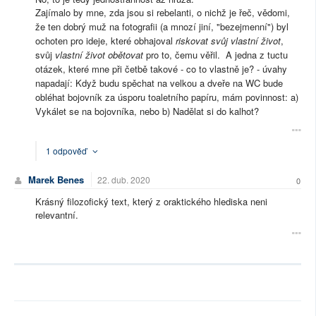
Zajímalo by mne, zda jsou si rebelanti, o nichž je řeč, vědomi,
že ten dobrý muž na fotografii (a mnozí jiní, "bezejmenní") byl
ochoten pro ideje, které obhajoval
riskovat svůj vlastní život
,
svůj
vlastní život obětovat
pro to, čemu věřil. A jedna z tuctu
otázek, které mne při četbě takové - co to vlastně je? - úvahy
napadají: Když budu spěchat na velkou a dveře na WC bude
obléhat bojovník za úsporu toaletního papíru, mám povinnost: a)
Vykálet se na bojovníka, nebo b) Nadělat si do kalhot?
1 odpověď
Marek Benes
22. dub. 2020
0
Krásný filozofický text, který z oraktického hlediska neni
relevantní.