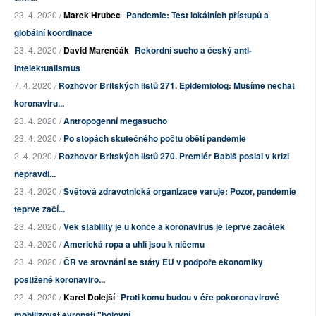
23. 4. 2020 /
Marek Hrubec
Pandemie: Test lokálních přístupů a
globální koordinace
23. 4. 2020 /
David Marenčák
Rekordní sucho a český anti-
intelektualismus
7. 4. 2020 /
Rozhovor Britských listů 271. Epidemiolog: Musíme nechat
koronaviru...
23. 4. 2020 /
Antropogenní megasucho
23. 4. 2020 /
Po stopách skutečného počtu obětí pandemie
2. 4. 2020 /
Rozhovor Britských listů 270. Premiér Babiš poslal v krizi
nepravdi...
23. 4. 2020 /
Světová zdravotnická organizace varuje: Pozor, pandemie
teprve začí...
23. 4. 2020 /
Věk stability je u konce a koronavirus je teprve začátek
23. 4. 2020 /
Americká ropa a uhlí jsou k ničemu
23. 4. 2020 /
ČR ve srovnání se státy EU v podpoře ekonomiky
postižené koronaviro...
22. 4. 2020 /
Karel Dolejší
Proti komu budou v éře pokoronavirové
mobilizovat evropští "bojovní...