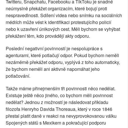
Twitteru, Snapchatu, Facebooku a TikToku je snadné
neúmyslně překážet organizacím, které bojují proti
nespravedlnosti. Sdílení videa nebo snímku na sociálních
médiích může vést k identifikaci protestujícího policií
nebo k uzavření únikových cest. Měli bychom se vyhýbat
překážení těm, kdo provádějí akty odporu.
Poslední negativní povinností je nespolupráce s
agenturami, které potlačují odpor. Pokud bychom neměli
nezáměrně překážet odporu, vyplývá z toho automaticky,
že bychom neměli ani aktivně napomáhat jeho
potlačování.
Takže máme přinejmenším tři povinnosti něco nedělat.
Existuje ještě něco jiného, co bychom měli povinnost
nedělat? Jednou z možností je následovat příkladu
filozofa Henryho Davida Thoreaua, který v roce 1846
přestal platit daně v reakci na nevyprovokovanou válku
Spojených států s Mexikem a pokračující podporu