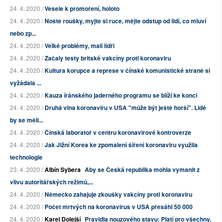
24. 4. 2020 /
Vesele k promoření, holoto
24. 4. 2020 /
Noste roušky, myjte si ruce, mějte odstup od lidí, co mluví
nebo zp...
24. 4. 2020 /
Velké problémy, malí lídři
24. 4. 2020 /
Začaly testy britské vakcíny proti koronaviru
24. 4. 2020 /
Kultura korupce a represe v čínské komunistické straně si
vyžádala ...
24. 4. 2020 /
Kauza íránského jaderného programu se blíží ke konci
24. 4. 2020 /
Druhá vlna koronaviru v USA "může být ještě horší". Lidé
by se měli...
24. 4. 2020 /
Čínská laboratoř v centru koronavirové kontroverze
24. 4. 2020 /
Jak Jižní Korea ke zpomalení šíření koronaviru využila
technologie
23. 4. 2020 /
Albín Sybera
Aby se Česká republika mohla vymanit z
vlivu autoritářských režimů,...
24. 4. 2020 /
Německo zahajuje zkoušky vakcíny proti koronaviru
24. 4. 2020 /
Počet mrtvých na koronavirus v USA přesáhl 50 000
24. 4. 2020 /
Karel Dolejší
Pravidla nouzového stavu: Platí pro všechny,