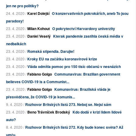
jen ne pro politiky?
24. 4. 2020 /
Karel Dolejší
O konzervativních pokrokářích, aneb To jsou
paradoxy!
23. 4. 2020 /
Milan Kohout
O pokrytectví Harvardovy univerzity
23. 4. 2020 /
Daniel Veselý
Kterak pandemie zastihla česká média v
nedbalkách
23. 4. 2020 /
Romská stipendia. Darujte!
23. 4. 2020 /
Kroky EU na začátku koronavirové krize
23. 4. 2020 /
Vláda odmítla pomoc pro 150 tisíc občanů v nesnázích
23. 4. 2020 /
Fabiano Golgo
Communavirus: Brazilian government
believes COVID-19 is a Communist...
23. 4. 2020 /
Fabiano Golgo
Komunavirus: Brazilská vláda je
přesvědčena, že COVID-19 je komunis...
9. 4. 2020 /
Rozhovor Britských listů 273. Neboj se. Nejsi sám
23. 4. 2020 /
Beno Trávníček Brodský
Kdo dodá v krizi lidem lidové
auto?
8. 4. 2020 /
Rozhovor Britských listů 272. Kdy bude konec světa? Až
umřu.