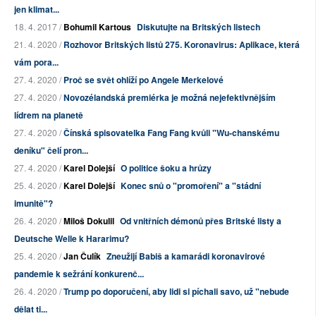
jen klimat...
18. 4. 2017 /
Bohumil Kartous
Diskutujte na Britských listech
21. 4. 2020 /
Rozhovor Britských listů 275. Koronavirus: Aplikace, která
vám pora...
27. 4. 2020 /
Proč se svět ohlíží po Angele Merkelové
27. 4. 2020 /
Novozélandská premiérka je možná nejefektivnějším
lídrem na planetě
27. 4. 2020 /
Čínská spisovatelka Fang Fang kvůli "Wu-chanskému
deníku" čelí pron...
27. 4. 2020 /
Karel Dolejší
O politice šoku a hrůzy
25. 4. 2020 /
Karel Dolejší
Konec snů o "promoření" a "stádní
imunitě"?
26. 4. 2020 /
Miloš Dokulil
Od vnitřních démonů přes Britské listy a
Deutsche Welle k Hararimu?
25. 4. 2020 /
Jan Čulík
Zneužijí Babiš a kamarádi koronavirové
pandemie k sežrání konkurenč...
26. 4. 2020 /
Trump po doporučení, aby lidi si píchali savo, už "nebude
dělat ti...