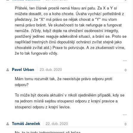
Přátelé, ten článek prostě nemá hlavu ani patu. Za X a Y si
můžete dosadit, co a koho chcete. Úvaha vychází potřeštěně z
představy, že "X" má právo se nějak chovat a "Y" mu vtom
nemá právo bránit. Ve skutečnosti to tak nefunguje a fungovat
nemůže. (Vždy, když dojde na ohrožení osobnostní integrity,
postižený jedinec reaguje adekvátně situaci, a brání se. Proto se
například trestných činů dopouštějí ochránci zvířat stejně jako
chovatelé zvířat atd.) Praxe to potvrzuje. A ze zkušenosti víme,
že to tak fungovalo vždy.
Pavel Urban
23. dub. 2020
0
Mám tomu rozumět tak, že neexistuje právo odporu proti
odporu?
To může být docela aktuální v nikoli ojedinělém případě, kdy se
na jednom místě sejdou stoupenci odporu z krajní pravice a
stoupenci odporu z krajní levice.
Tomáš Janeček
22. dub. 2020
0
No, to je tedy jednostrannost až hrůza.