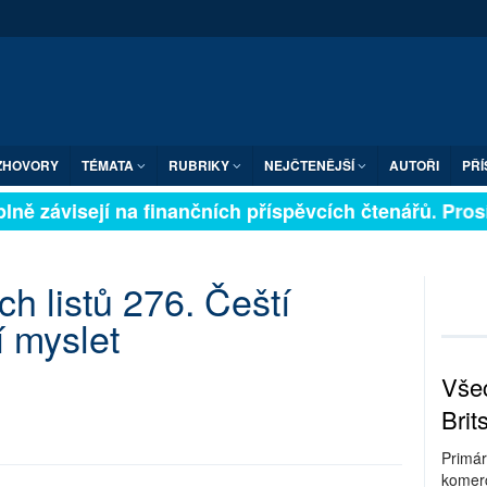
ZHOVORY
TÉMATA
RUBRIKY
NEJČTENĚJŠÍ
AUTOŘI
PŘÍ
ně závisejí na finančních příspěvcích čtenářů. Prosím
h listů 276. Čeští
í myslet
Všec
Brit
Primár
komerc