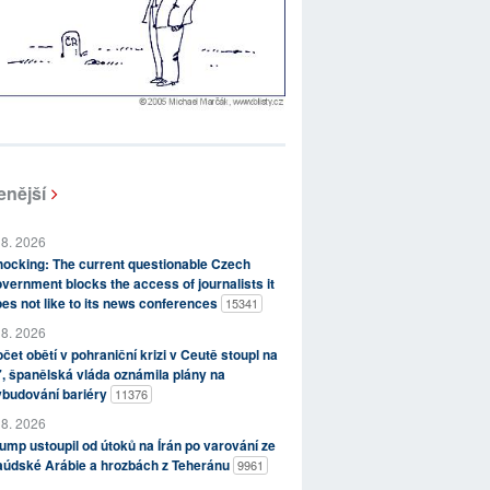
enější
 8. 2026
ocking: The current questionable Czech
vernment blocks the access of journalists it
es not like to its news conferences
15341
 8. 2026
čet obětí v pohraniční krizi v Ceutě stoupl na
, španělská vláda oznámila plány na
ybudování bariéry
11376
 8. 2026
ump ustoupil od útoků na Írán po varování ze
aúdské Arábie a hrozbách z Teheránu
9961