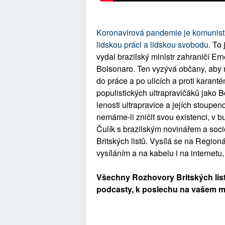
Koronavirová pandemie je komunistick
lidskou práci a lidskou svobodu.
To j
vydal brazilský ministr zahraničí Erne
Bolsonaro. Ten vyzývá občany, aby 
do práce a po ulicích a proti karant
populistických ultrapravičáků jako 
lenosti ultrapravice a jejích stoupe
nemáme-li zničit svou existenci, v 
Čulík s brazilským novinářem a so
Britských listů. Vysílá se na Regioná
vysíláním a na kabelu i na internetu
Všechny Rozhovory Britských listů
podcasty, k poslechu na vašem m