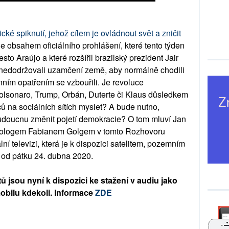
é spiknutí, jehož cílem je ovládnout svět a zničit
e obsahem oficiálního prohlášení, které tento týden
sto Araújo a které rozšířil brazilský prezident Jair
nedodržovali uzamčení země, aby normálně chodili
énním opatřením se vzbouřili. Je revoluce
Bolsonaro, Trump, Orbán, Duterte či Klaus důsledkem
nců na sociálních sítích myslet? A bude nutno,
budoucnu změnit pojetí demokracie? O tom mluví Jan
ciologem Fabianem Golgem v tomto Rozhovoru
lní televizi, která je k dispozici satelitem, pozemním
, od pátku 24. dubna 2020.
 jsou nyní k dispozici ke stažení v audiu jako
obilu kdekoli. Informace
ZDE