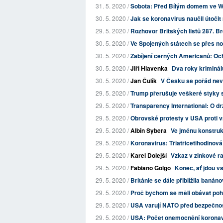
31. 5. 2020 /
Sobota: Před Bílým domem ve Wa
30. 5. 2020 /
Jak se koronavirus naučil útočit n
29. 5. 2020 /
Rozhovor Britských listů 287. B
30. 5. 2020 /
Ve Spojených státech se přes no
30. 5. 2020 /
Zabíjení černých Američanů: Oc
30. 5. 2020 /
Jiří Hlavenka
Dva roky kriminál
30. 5. 2020 /
Jan Čulík
V Česku se pořád neví,
29. 5. 2020 /
Trump přerušuje veškeré styky 
29. 5. 2020 /
Transparency International: O d
29. 5. 2020 /
Obrovské protesty v USA proti 
29. 5. 2020 /
Albín Sybera
Ve jménu konstrukce
29. 5. 2020 /
Koronavirus: Třiatřicetihodinov
29. 5. 2020 /
Karel Dolejší
Vzkaz v zinkové r
29. 5. 2020 /
Fabiano Golgo
Konec, ať jdou vš
29. 5. 2020 /
Británie se dále přiblížila banán
29. 5. 2020 /
Proč bychom se měli obávat pohr
29. 5. 2020 /
USA varují NATO před bezpečnost
29. 5. 2020 /
USA: Počet onemocnění koronavir