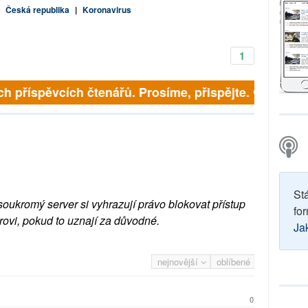
|
Česká republika
|
Koronavirus
1
ích příspěvcích čtenářů. Prosíme, přispějte. ➥
St
soukromý server si vyhrazují právo blokovat přístup
for
rovi, pokud to uznají za důvodné.
Ja
nejnovější
oblíbené
0