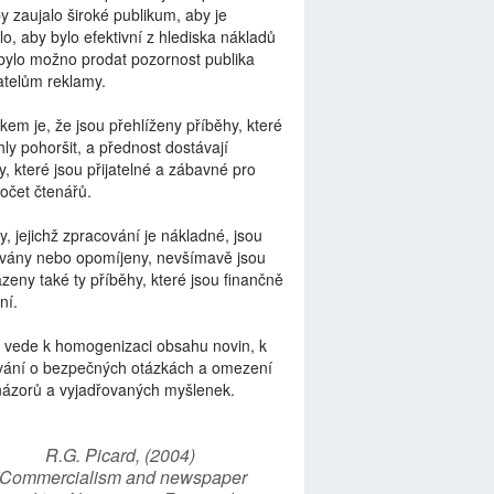
by zaujalo široké publikum, aby je
lo, aby bylo efektivní z hlediska nákladů
bylo možno prodat pozornost publika
telům reklamy.
kem je, že jsou přehlíženy příběhy, které
ly pohoršit, a přednost dostávají
y, které jsou přijatelné a zábavné pro
počet čtenářů.
y, jejichž zpracování je nákladné, jsou
vány nebo opomíjeny, nevšímavě jsou
zeny také ty příběhy, které jsou finančně
ní.
 vede k homogenizaci obsahu novin, k
vání o bezpečných otázkách a omezení
názorů a vyjadřovaných myšlenek.
R.G. Picard, (2004)
“Commercialism and newspaper