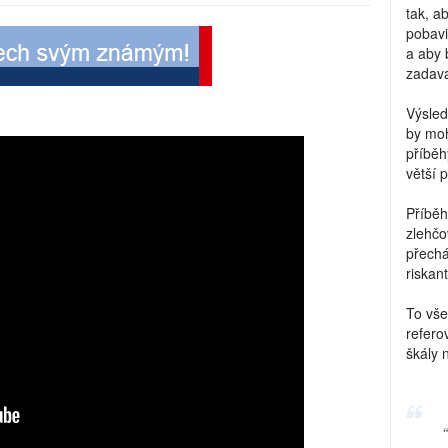
tak, a
pobavi
a aby 
zadava
Výsled
by moh
příběh
větší 
Příběh
zlehčo
přechá
riskant
To vše
refero
škály 