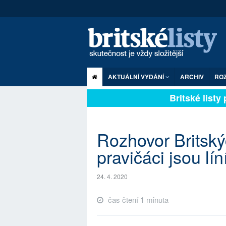
AKTUÁLNÍ VYDÁNÍ
ARCHIV
RO
Britské listy pl
Rozhovor Britskýc
pravičáci jsou lín
24. 4. 2020
čas čtení 1 minuta