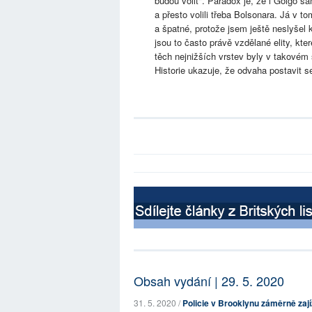
budou volit". Paradox je, že i Golgo s
a přesto volili třeba Bolsonara. Já v to
a špatné, protože jsem ještě neslyšel k
jsou to často právě vzdělané elity, kte
těch nejnižších vrstev byly v takovém 
Historie ukazuje, že odvaha postavit s
Obsah vydání | 29. 5. 2020
31. 5. 2020 /
Policie v Brooklynu záměrně zaj