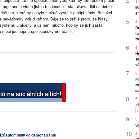
ám připouští, že má spoustu známých, kteří by tím testem prošli
1.
m argumentu vidím jistou tendenci lidí škatulkovat lidi na dobré
M
ritérium, které by nebylo možné vyvrátit protipříklady. Bohužel
an
ré nevědomky volí diktátory. Děje se to právě proto, že hlasy
3.
systému umlčeny, a už není nikoho, kdo by se jich zastal.
Dů
e moci jde napříč společenskými třídami.
tu
za
4.
No
Te
vá
2.
P
za
s
5.
Zá
4
3.
S
3.
íždí automobily do demonstrantů