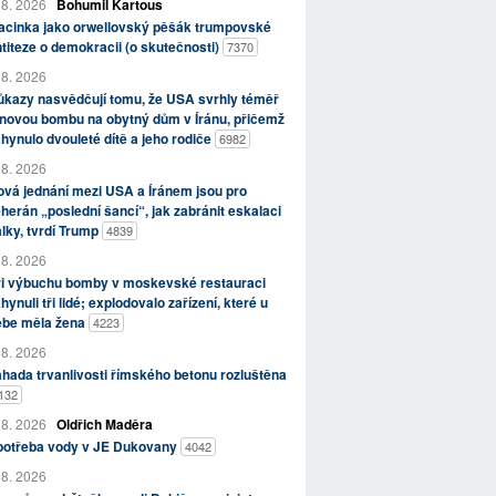
 8. 2026
Bohumil Kartous
acinka jako orwellovský pěšák trumpovské
titeze o demokracii (o skutečnosti)
7370
 8. 2026
kazy nasvědčují tomu, že USA svrhly téměř
novou bombu na obytný dům v Íránu, přičemž
hynulo dvouleté dítě a jeho rodiče
6982
 8. 2026
vá jednání mezi USA a Íránem jsou pro
herán „poslední šancí“, jak zabránit eskalaci
lky, tvrdí Trump
4839
 8. 2026
ři výbuchu bomby v moskevské restauraci
hynuli tři lidé; explodovalo zařízení, které u
ebe měla žena
4223
 8. 2026
hada trvanlivosti římského betonu rozluštěna
132
 8. 2026
Oldřich Maděra
potřeba vody v JE Dukovany
4042
 8. 2026