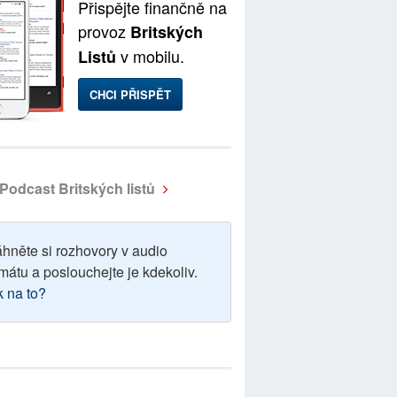
Přispějte finančně na
provoz
Britských
v mobilu.
Listů
CHCI PŘISPĚT
Podcast Britských listů
áhněte si rozhovory v audio
mátu a poslouchejte je kdekoliv.
k na to?