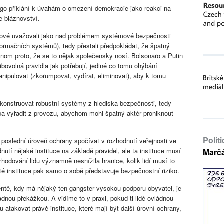
go přiklání k úvahám o omezení demokracie jako reakci na
je bláznovství.
uálové uvažovali jako nad problémem systémové bezpečnosti
nformačních systémů), tedy přestali předpokládat, že špatný
enom proto, že se to nějak společensky nosí. Bolsonaro a Putin
libovolná pravidla jak potřebují, jediné co tomu ohýbání
zmanipulovat (zkorumpovat, vydírat, eliminovat), aby k tomu
k konstruovat robustní systémy z hlediska bezpečnosti, tedy
třeba vyřadit z provozu, abychom mohl špatný aktér proniknout
Polit
 poslední úroveň ochrany spočívat v rozhodnutí veřejnosti ve
utí nějaké instituce na základě pravidel, ale ta instituce musí
Marč
ozhodování lidu významně nesnížila hranice, kolik lidí musí to
 té instituce pak samo o sobě představuje bezpečnostní riziko.
ntě, kdy má nějaký ten gangster vysokou podporu obyvatel, je
adnou překážkou. A vidíme to v praxi, pokud ti lidé ovládnou
atakovat právě instituce, které mají být další úrovní ochrany,