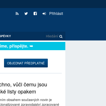
Přihlásit
SPĚVKY
e, přispějte. ➥
OBJEDNAT PŘEDPLATNÉ
hno, vůči čemu jsou
ské listy opakem
ním obsahem současných novin je
ionalizované zpravodajství zpracované