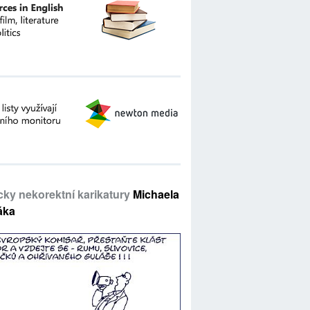
icky nekorektní karikatury
Michaela
áka