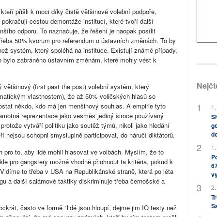
kteří přišli k moci díky čistě většinové volební podpoře,
pokračují cestou demontáže institucí, které tvoří další
šího odporu. To naznačuje, že řešení je naopak posílit
t třeba 50% kvorum pro referendum o ústavních změnách. To by
ež systém, který spoléhá na instituce. Existují známé případy,
o bylo zabráněno ústavním změnám, které mohly vést k
Nejčt
 většinový (first past the post) volební systém, který
atickým vlastnostem), že až 50% voličských hlasů se
stat někdo, kdo má jen menšinový souhlas. A empirie tyto
1.
 samotná reprezentace jako vesměs jediný široce používaný
Sh
protože vytváří politiku jako soutěž týmů, nikoli jako hledání
go
do
ří nejsou schopni smysluplně participovat, do náručí diktátorů.
1.
h pro to, aby lidé mohli hlasovat ve volbách. Myslím, že to
Po
kle pro gangstery možné vhodně přiohnout ta kritéria, pokud k
67
idíme to třeba v USA na Republikánské straně, která po léta
v
u a další salámové taktiky diskriminuje třeba černošské a
2.
Tr
S
krát, často ve formě "lidé jsou hloupí, dejme jim IQ testy než