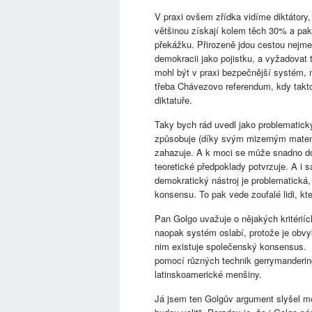
V praxi ovšem zřídka vidíme diktátory, 
většinou získají kolem těch 30% a pak 
překážku. Přirozeně jdou cestou nejmen
demokracii jako pojistku, a vyžadova
mohl být v praxi bezpečnější systém, n
třeba Chávezovo referendum, kdy takt
diktatuře.
Taky bych rád uvedl jako problematický
způsobuje (díky svým mizerným matem
zahazuje. A k moci se může snadno do
teoretické předpoklady potvrzuje. A i
demokratický nástroj je problematická, 
konsensu. To pak vede zoufalé lidi, kte
Pan Golgo uvažuje o nějakých kritériíc
naopak systém oslabí, protože je obvy
nim existuje společenský konsensus. V
pomocí různých technik gerrymandering
latinskoamerické menšiny.
Já jsem ten Golgův argument slyšel moc