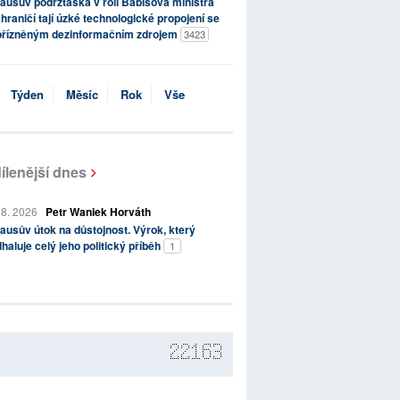
ausův podržtaška v roli Babišova ministra
hraničí tají úzké technologické propojení se
přízněným dezinformačním zdrojem
3423
Týden
Měsíc
Rok
Vše
ílenější dnes
 8. 2026
Petr Waniek Horváth
ausův útok na důstojnost. Výrok, který
haluje celý jeho politický příběh
1
22163