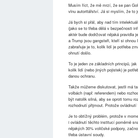
Musím říct, že mě mrzí, že se pan Gol
vlnu autoritářství. Já si myslím, že to 
Já bych si přál, aby nad tím intelekt
(jako se to třeba dělá v bezpečnosti i
aktér bude dodržovat nějaká pravidla j
a Trump jsou gangsteři, kteří si ohnou 
zabraňuje je to, kolik lidí je potřeba 
ohnutí došlo.
To je jeden ze základních principů, ja
kolik lidí (nebo jiných pojistek) je po
danou ochranu.
Takže můžeme diskutovat, jestli má ta
volbách (např. referendem) nebo rozhodn
být natolik silná, aby se oproti tomu r
rozhodnutí přijmout. Protože ovládnutí
Je to obtížný problém, protože v mome
i ovládnutí těchto institucí poměrně sn
nějakých 30% voličské podpory, začnou 
třeba ústavní soudy.