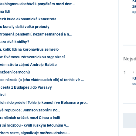
Kl
shingtonu dochází k potyčkám mezi dem...
za
a lidi
s
rexit bude ekonomická katastrofa
c konaly další velké protesty
hromená pandemií, nezaměstnaností a h...
u za dvě koblihy?
 kolik lidí na koronavirus zemřelo
se Světovou zdravotnickou organizací
Nejsd
rzém střetu zájmů Andreje Babiše
7.
vraždění černochů
Kl
 národa (a jeho vládnoucích elit) si tenhle vir ...
od
á cesta z Budapešti do Varšavy
akvi
ichni do prdele! Tohle je konec! řve Bolsonaro pro...
ové republice: Johnson zabránil no...
aničních srážek mezi Čínou a Indií
ní hrozbou - kvůli ruským letounům v...
em roste, signalizuje možnou druhou ...