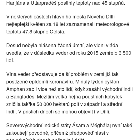
Harijána a Uttarpradéš postihly teploty nad 45 stupňů.
V některých částech hlavního města Nového Dillí
nejteplejší květen za 18 let zaznamenali meteorologové
teplotu 47,8 stupně Celsia.
Dosud nebyla hlášena žádná úmrtí, ale vloni vláda
uvedla, že v důsledku veder od roku 2015 zemřelo 3 500
lidí.
Vlna veder představuje další problém v zemi již tak
postižené epidemií koronaviru. Minulý týden cyklón
Amphan zabil více než sto lidí, když zasáhl východní Indii
a Bangladéš. Mezitím velká hejna pouštních kobylek
zničila takřka 50 000 hektarů polí v západní a střední
Indii. V příštích dnech se mohou objevit i v Dillí.
Severovýchodní indické státy Ásám a Méghálaj nyní také
zakoušejí povodně, přičemž předpověď hlásí v