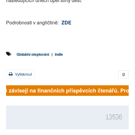
následujících dnech opět silný déšť.
Podrobnosti v angličtině:
ZDE
Globální oteplování
|
Indie
0
Vytisknout
lně závisejí na finančních příspěvcích čtenářů. Prosím
13536