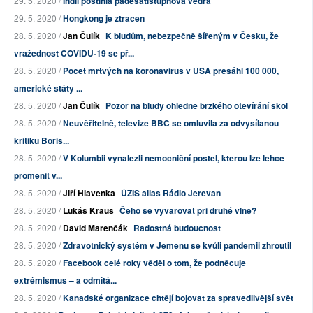
29. 5. 2020 /
Indii postihla padesátistupňová vedra
29. 5. 2020 /
Hongkong je ztracen
28. 5. 2020 /
Jan Čulík
K bludům, nebezpečně šířeným v Česku, že
vražednost COVIDU-19 se př...
28. 5. 2020 /
Počet mrtvých na koronavirus v USA přesáhl 100 000,
americké státy ...
28. 5. 2020 /
Jan Čulík
Pozor na bludy ohledně brzkého otevírání škol
28. 5. 2020 /
Neuvěřitelně, televize BBC se omluvila za odvysílanou
kritiku Boris...
28. 5. 2020 /
V Kolumbii vynalezli nemocniční postel, kterou lze lehce
proměnit v...
28. 5. 2020 /
Jiří Hlavenka
ÚZIS alias Rádio Jerevan
28. 5. 2020 /
Lukáš Kraus
Čeho se vyvarovat při druhé vlně?
28. 5. 2020 /
David Marenčák
Radostná budoucnost
28. 5. 2020 /
Zdravotnický systém v Jemenu se kvůli pandemii zhroutil
28. 5. 2020 /
Facebook celé roky věděl o tom, že podněcuje
extrémismus – a odmítá...
28. 5. 2020 /
Kanadské organizace chtějí bojovat za spravedlivější svět