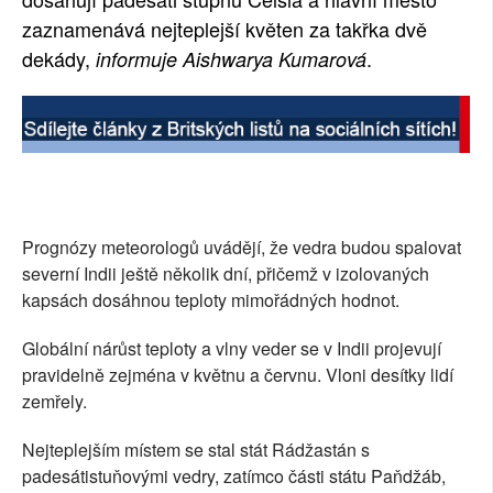
zaznamenává nejteplejší květen za takřka dvě
SOCIÁLNÍ SÍTĚ
dekády,
.
informuje Aishwarya Kumarová
RUBRIKY
PLNÁ VERZE STRÁNEK
Prognózy meteorologů uvádějí, že vedra budou spalovat
severní Indii ještě několik dní, přičemž v izolovaných
kapsách dosáhnou teploty mimořádných hodnot.
Globální nárůst teploty a vlny veder se v Indii projevují
pravidelně zejména v květnu a červnu. Vloni desítky lidí
zemřely.
Nejteplejším místem se stal stát Rádžastán s
padesátistuňovými vedry, zatímco části státu Paňdžáb,