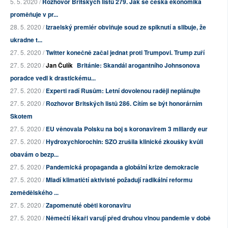
5. 5. 2020 /
Rozhovor Britských listů 279. Jak se česká ekonomika
proměňuje v pr...
28. 5. 2020 /
Izraelský premiér obviňuje soud ze spiknutí a slibuje, že
ukradne t...
27. 5. 2020 /
Twitter konečně začal jednat proti Trumpovi. Trump zuří
27. 5. 2020 /
Jan Čulík
Británie: Skandál arogantního Johnsonova
poradce vedl k drastickému...
27. 5. 2020 /
Experti radí Rusům: Letní dovolenou raději neplánujte
27. 5. 2020 /
Rozhovor Britských listů 286. Cítím se být honorárním
Skotem
27. 5. 2020 /
EU věnovala Polsku na boj s koronavirem 3 miliardy eur
27. 5. 2020 /
Hydroxychlorochin: SZO zrušila klinické zkoušky kvůli
obavám o bezp...
27. 5. 2020 /
Pandemická propaganda a globální krize demokracie
27. 5. 2020 /
Mladí klimatičtí aktivisté požadují radikální reformu
zemědělského ...
27. 5. 2020 /
Zapomenuté oběti koronaviru
27. 5. 2020 /
Němečtí lékaři varují před druhou vlnou pandemie v době