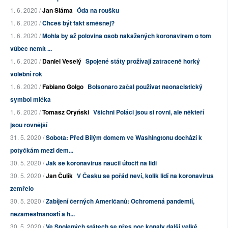
1. 6. 2020 /
Jan Sláma
Óda na roušku
1. 6. 2020 /
Chceš být fakt směšnej?
1. 6. 2020 /
Mohla by až polovina osob nakažených koronavirem o tom
vůbec nemít ...
1. 6. 2020 /
Daniel Veselý
Spojené státy prožívají zatraceně horký
volební rok
1. 6. 2020 /
Fabiano Golgo
Bolsonaro začal používat neonacistický
symbol mléka
1. 6. 2020 /
Tomasz Oryński
Všichni Poláci jsou si rovni, ale někteří
jsou rovnější
31. 5. 2020 /
Sobota: Před Bílým domem ve Washingtonu dochází k
potyčkám mezi dem...
30. 5. 2020 /
Jak se koronavirus naučil útočit na lidi
30. 5. 2020 /
Jan Čulík
V Česku se pořád neví, kolik lidí na koronavirus
zemřelo
30. 5. 2020 /
Zabíjení černých Američanů: Ochromená pandemií,
nezaměstnaností a h...
30. 5. 2020 /
Ve Spojených státech se přes noc konaly další velké