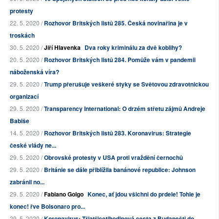
protesty
22. 5. 2020 /
Rozhovor Britských listů 285. Česká novinařina je v
troskách
30. 5. 2020 /
Jiří Hlavenka
Dva roky kriminálu za dvě koblihy?
20. 5. 2020 /
Rozhovor Britských listů 284. Pomůže vám v pandemii
náboženská víra?
29. 5. 2020 /
Trump přerušuje veškeré styky se Světovou zdravotnickou
organizací
29. 5. 2020 /
Transparency International: O drzém střetu zájmů Andreje
Babiše
14. 5. 2020 /
Rozhovor Britských listů 283. Koronavirus: Strategie
české vlády ne...
29. 5. 2020 /
Obrovské protesty v USA proti vraždění černochů
29. 5. 2020 /
Británie se dále přiblížila banánové republice: Johnson
zabránil no...
29. 5. 2020 /
Fabiano Golgo
Konec, ať jdou všichni do prdele! Tohle je
konec! řve Bolsonaro pro...
29. 5. 2020 /
Koronavirus: Třiatřicetihodinová cesta z Budapešti do