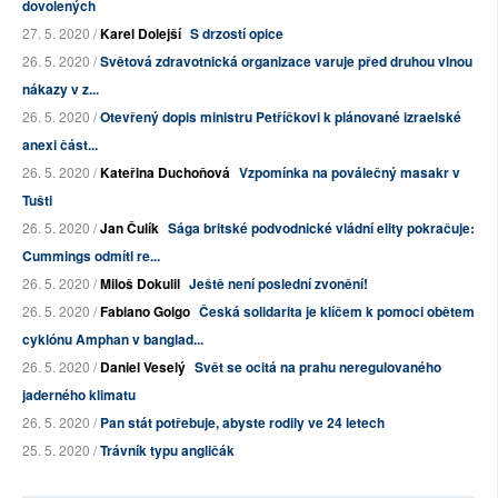
dovolených
27. 5. 2020 /
Karel Dolejší
S drzostí opice
26. 5. 2020 /
Světová zdravotnická organizace varuje před druhou vlnou
nákazy v z...
26. 5. 2020 /
Otevřený dopis ministru Petříčkovi k plánované izraelské
anexi část...
26. 5. 2020 /
Kateřina Duchoňová
Vzpomínka na poválečný masakr v
Tušti
26. 5. 2020 /
Jan Čulík
Sága britské podvodnické vládní elity pokračuje:
Cummings odmítl re...
26. 5. 2020 /
Miloš Dokulil
Ještě není poslední zvonění!
26. 5. 2020 /
Fabiano Golgo
Česká solidarita je klíčem k pomoci obětem
cyklónu Amphan v banglad...
26. 5. 2020 /
Daniel Veselý
Svět se ocitá na prahu neregulovaného
jaderného klimatu
26. 5. 2020 /
Pan stát potřebuje, abyste rodily ve 24 letech
25. 5. 2020 /
Trávník typu angličák