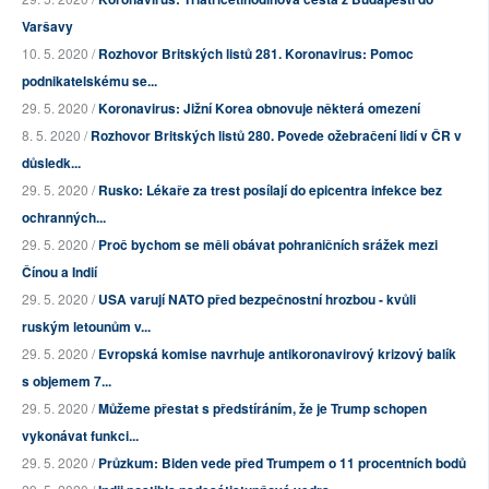
Varšavy
10. 5. 2020 /
Rozhovor Britských listů 281. Koronavirus: Pomoc
podnikatelskému se...
29. 5. 2020 /
Koronavirus: Jižní Korea obnovuje některá omezení
8. 5. 2020 /
Rozhovor Britských listů 280. Povede ožebračení lidí v ČR v
důsledk...
29. 5. 2020 /
Rusko: Lékaře za trest posílají do epicentra infekce bez
ochranných...
29. 5. 2020 /
Proč bychom se měli obávat pohraničních srážek mezi
Čínou a Indií
29. 5. 2020 /
USA varují NATO před bezpečnostní hrozbou - kvůli
ruským letounům v...
29. 5. 2020 /
Evropská komise navrhuje antikoronavirový krizový balík
s objemem 7...
29. 5. 2020 /
Můžeme přestat s předstíráním, že je Trump schopen
vykonávat funkci...
29. 5. 2020 /
Průzkum: Biden vede před Trumpem o 11 procentních bodů