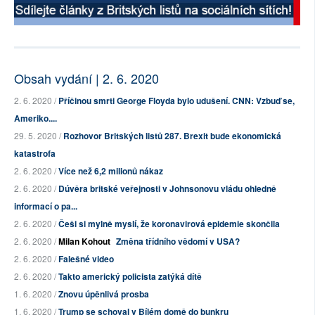
Obsah vydání | 2. 6. 2020
2. 6. 2020 /
Příčinou smrti George Floyda bylo udušení. CNN: Vzbuď se,
Ameriko....
29. 5. 2020 /
Rozhovor Britských listů 287. Brexit bude ekonomická
katastrofa
2. 6. 2020 /
Více než 6,2 milionů nákaz
2. 6. 2020 /
Dúvěra britské veřejnosti v Johnsonovu vládu ohledně
informací o pa...
2. 6. 2020 /
Češi si mylně myslí, že koronavirová epidemie skončila
2. 6. 2020 /
Milan Kohout
Změna třídního vědomí v USA?
2. 6. 2020 /
Falešné video
2. 6. 2020 /
Takto americký policista zatýká dítě
1. 6. 2020 /
Znovu úpěnlivá prosba
1. 6. 2020 /
Trump se schoval v Bílém domě do bunkru