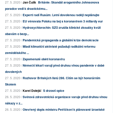
27. 5. 2020 /
Jan Čulík
Británie: Skandál arogantního Johnsonova
poradce vedl k drastickému...
27. 5. 2020 /
Experti radí Rusům: Letní dovolenou raději neplánujte
27. 5. 2020 /
EU věnovala Polsku na boj s koronavirem 3 miliardy eur
27. 5. 2020 /
Hydroxychlorochin: SZO zrušila klinické zkoušky kvůli
obavám o bezp...
27. 5. 2020 /
Pandemická propaganda a globální krize demokracie
27. 5. 2020 /
Mladí klimatičtí aktivisté požadují radikální reformu
zemědělského ...
27. 5. 2020 /
Zapomenuté oběti koronaviru
27. 5. 2020 /
Němečtí lékaři varují před druhou vlnou pandemie v době
dovolených
27. 5. 2020 /
Rozhovor Britských listů 286. Cítím se být honorárním
Skotem
27. 5. 2020 /
Karel Dolejší
S drzostí opice
26. 5. 2020 /
Světová zdravotnická organizace varuje před druhou vlnou
nákazy v z...
26. 5. 2020 /
Otevřený dopis ministru Petříčkovi k plánované izraelské