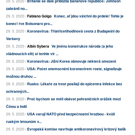
29. 5. 2020 /
Británie se dále přiblížila banánové republice: Johnson
zabránil no...
29. 5. 2020 /
Fabiano Golgo
Konec, ať jdou všichni do prdele! Tohle je
konec! řve Bolsonaro pro...
29. 5. 2020 /
Koronavirus: Třiatřicetihodinová cesta z Budapešti do
Varšavy
29. 5. 2020 /
Albín Sybera
Ve jménu konstrukce národa (a jeho
vládnoucích elit) si tenhle vir ...
29. 5. 2020 /
Koronavirus: Jižní Korea obnovuje některá omezení
29. 5. 2020 /
USA: Počet onemocnění koronavirem roste, signalizuje
možnou druhou ...
29. 5. 2020 /
Rusko: Lékaře za trest posílají do epicentra infekce bez
ochranných...
29. 5. 2020 /
Proč bychom se měli obávat pohraničních srážek mezi
Čínou a Indií
29. 5. 2020 /
USA varují NATO před bezpečnostní hrozbou - kvůli
ruským letounům v...
29. 5. 2020 /
Evropská komise navrhuje antikoronavirový krizový balík