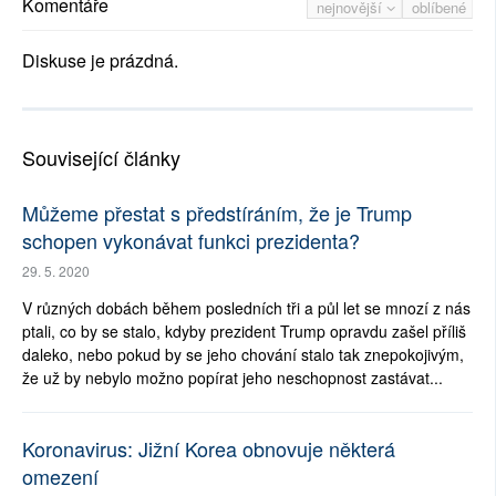
Komentáře
nejnovější
oblíbené
Diskuse je prázdná.
Související články
Můžeme přestat s předstíráním, že je Trump
schopen vykonávat funkci prezidenta?
29. 5. 2020
V různých dobách během posledních tři a půl let se mnozí z nás
ptali, co by se stalo, kdyby prezident Trump opravdu zašel příliš
daleko, nebo pokud by se jeho chování stalo tak znepokojivým,
že už by nebylo možno popírat jeho neschopnost zastávat...
Koronavirus: Jižní Korea obnovuje některá
omezení