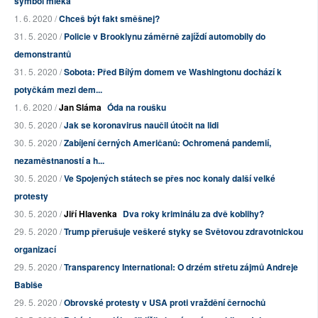
symbol mléka
1. 6. 2020 /
Chceš být fakt směšnej?
31. 5. 2020 /
Policie v Brooklynu záměrně zajíždí automobily do
demonstrantů
31. 5. 2020 /
Sobota: Před Bílým domem ve Washingtonu dochází k
potyčkám mezi dem...
1. 6. 2020 /
Jan Sláma
Óda na roušku
30. 5. 2020 /
Jak se koronavirus naučil útočit na lidi
30. 5. 2020 /
Zabíjení černých Američanů: Ochromená pandemií,
nezaměstnaností a h...
30. 5. 2020 /
Ve Spojených státech se přes noc konaly další velké
protesty
30. 5. 2020 /
Jiří Hlavenka
Dva roky kriminálu za dvě koblihy?
29. 5. 2020 /
Trump přerušuje veškeré styky se Světovou zdravotnickou
organizací
29. 5. 2020 /
Transparency International: O drzém střetu zájmů Andreje
Babiše
29. 5. 2020 /
Obrovské protesty v USA proti vraždění černochů