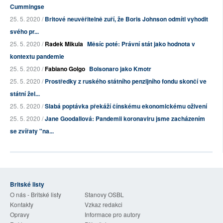
Cummingse
25. 5. 2020 /
Britové neuvěřitelně zuří, že Boris Johnson odmítl vyhodit
svého pr...
25. 5. 2020 /
Radek Mikula
Měsíc poté: Právní stát jako hodnota v
kontextu pandemie
25. 5. 2020 /
Fabiano Golgo
Bolsonaro jako Kmotr
25. 5. 2020 /
Prostředky z ruského státního penzijního fondu skončí ve
státní žel...
25. 5. 2020 /
Slabá poptávka překáží čínskému ekonomickému oživení
25. 5. 2020 /
Jane Goodallová: Pandemii koronaviru jsme zacházením
se zvířaty "na...
Britské listy
O nás - Britské listy
Stanovy OSBL
Kontakty
Vzkaz redakci
Opravy
Informace pro autory