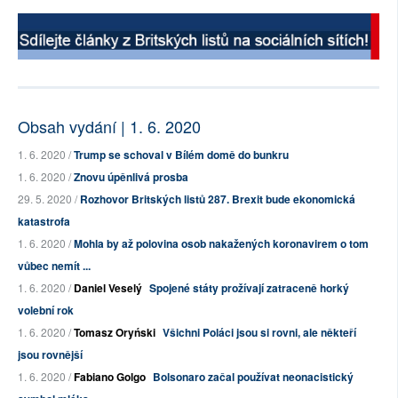
Obsah vydání | 1. 6. 2020
1. 6. 2020 /
Trump se schoval v Bílém domě do bunkru
1. 6. 2020 /
Znovu úpěnlivá prosba
29. 5. 2020 /
Rozhovor Britských listů 287. Brexit bude ekonomická
katastrofa
1. 6. 2020 /
Mohla by až polovina osob nakažených koronavirem o tom
vůbec nemít ...
1. 6. 2020 /
Daniel Veselý
Spojené státy prožívají zatraceně horký
volební rok
1. 6. 2020 /
Tomasz Oryński
Všichni Poláci jsou si rovni, ale někteří
jsou rovnější
1. 6. 2020 /
Fabiano Golgo
Bolsonaro začal používat neonacistický