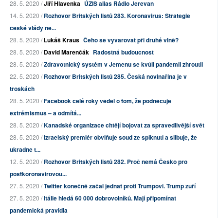
28. 5. 2020 /
Jiří Hlavenka
ÚZIS alias Rádio Jerevan
14. 5. 2020 /
Rozhovor Britských listů 283. Koronavirus: Strategie
české vlády ne...
28. 5. 2020 /
Lukáš Kraus
Čeho se vyvarovat při druhé vlně?
28. 5. 2020 /
David Marenčák
Radostná budoucnost
28. 5. 2020 /
Zdravotnický systém v Jemenu se kvůli pandemii zhroutil
22. 5. 2020 /
Rozhovor Britských listů 285. Česká novinařina je v
troskách
28. 5. 2020 /
Facebook celé roky věděl o tom, že podněcuje
extrémismus – a odmítá...
28. 5. 2020 /
Kanadské organizace chtějí bojovat za spravedlivější svět
28. 5. 2020 /
Izraelský premiér obviňuje soud ze spiknutí a slibuje, že
ukradne t...
12. 5. 2020 /
Rozhovor Britských listů 282. Proč nemá Česko pro
postkoronavirovou...
27. 5. 2020 /
Twitter konečně začal jednat proti Trumpovi. Trump zuří
27. 5. 2020 /
Itálie hledá 60 000 dobrovolníků. Mají připomínat
pandemická pravidla