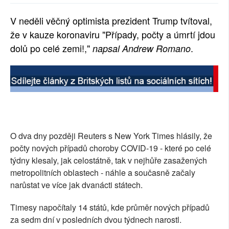
SOCIÁLNÍ SÍTĚ
V neděli věčný optimista prezident Trump tvítoval,
že v kauze koronaviru "Případy, počty a úmrtí jdou
RUBRIKY
dolů po celé zemi!,"
.
napsal Andrew Romano
PLNÁ VERZE STRÁNEK
O dva dny později Reuters s New York Times hlásily, že
počty nových případů choroby COVID-19 - které po celé
týdny klesaly, jak celostátně, tak v nejhůře zasažených
metropolitních oblastech - náhle a současně začaly
narůstat ve více jak dvanácti státech.
Timesy napočítaly 14 států, kde průměr nových případů
za sedm dní v posledních dvou týdnech narostl.