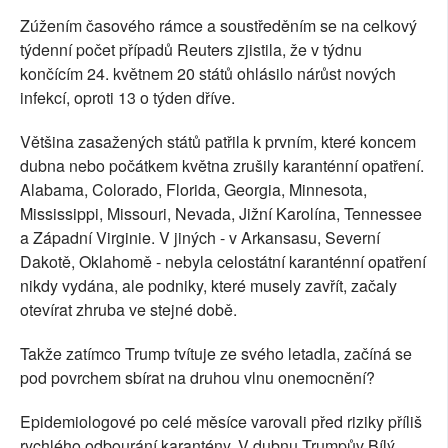
Zúžením časového rámce a soustředěním se na celkový
týdenní počet případů Reuters zjistila, že v týdnu
končícím 24. květnem 20 států ohlásilo nárůst nových
infekcí, oproti 13 o týden dříve.
Většina zasažených států patřila k prvním, které koncem
dubna nebo počátkem května zrušily karanténní opatření.
Alabama, Colorado, Florida, Georgia, Minnesota,
Mississippi, Missouri, Nevada, Jižní Karolína, Tennessee
a Západní Virginie. V jiných - v Arkansasu, Severní
Dakotě, Oklahomě - nebyla celostátní karanténní opatření
nikdy vydána, ale podniky, které musely zavřít, začaly
otevírat zhruba ve stejné době.
Takže zatímco Trump tvítuje ze svého letadla, začíná se
pod povrchem sbírat na druhou vlnu onemocnění?
Epidemiologové po celé měsíce varovali před riziky příliš
rychlého odbourání karantény. V dubnu Trumpův Bílý