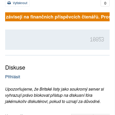
0
Vytisknout
ně závisejí na finančních příspěvcích čtenářů. Prosíme
10853
Diskuse
Přihlásit
Upozorňujeme, že Britské listy jako soukromý server si
vyhrazují právo blokovat přístup na diskusní fóra
jakémukoliv diskutérovi, pokud to uznají za důvodné.