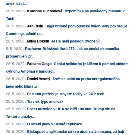
anexi část...
26. 5. 2020 /
Kateřina Duchoňová
Vzpomínka na poválečný masakr v
Tušti
26. 5. 2020 /
Jan Čulík
Sága britské podvodnické vládní elity pokračuje:
Cummings odmítl re...
26. 5. 2020 /
Miloš Dokulil
Ještě není poslední zvonění!
5. 5. 2020 /
Rozhovor Britských listů 279. Jak se česká ekonomika
proměňuje v pr...
26. 5. 2020 /
Fabiano Golgo
Česká solidarita je klíčem k pomoci obětem
cyklónu Amphan v banglad...
26. 5. 2020 /
Daniel Veselý
Svět se ocitá na prahu neregulovaného
jaderného klimatu
26. 5. 2020 /
Pan stát potřebuje, abyste rodily ve 24 letech
25. 5. 2020 /
Trávník typu angličák
25. 5. 2020 /
Počet mrtvých v USA se blíží 100 000, Trump šíří na
Twitteru urážky...
25. 5. 2020 /
O ničení půdy v České republice
25. 5. 2020 /
Biskupové anglikánské církve útočí na Johnsona, že hájí