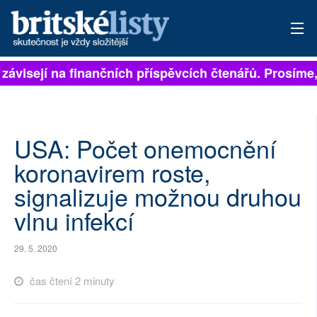
 závisejí na finančních příspěvcích čtenářů. Prosíme, 
PŘIHLÁSIT
AKTUÁLNÍ VYDÁNÍ
ARCHIV
USA: Počet onemocnění
koronavirem roste,
ROZHOVORY
signalizuje možnou druhou
TÉMATA
vlnu infekcí
NEJČTENĚJŠÍ ZA 7 DNÍ
29. 5. 2020
AUTOŘI
čas čtení 2 minuty
PŘÍSPĚVKY NA PROVOZ