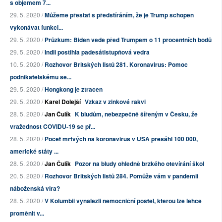
s objemem 7...
29. 5. 2020 /
Můžeme přestat s předstíráním, že je Trump schopen
vykonávat funkci...
29. 5. 2020 /
Průzkum: Biden vede před Trumpem o 11 procentních bodů
29. 5. 2020 /
Indii postihla padesátistupňová vedra
10. 5. 2020 /
Rozhovor Britských listů 281. Koronavirus: Pomoc
podnikatelskému se...
29. 5. 2020 /
Hongkong je ztracen
29. 5. 2020 /
Karel Dolejší
Vzkaz v zinkové rakvi
28. 5. 2020 /
Jan Čulík
K bludům, nebezpečně šířeným v Česku, že
vražednost COVIDU-19 se př...
28. 5. 2020 /
Počet mrtvých na koronavirus v USA přesáhl 100 000,
americké státy ...
28. 5. 2020 /
Jan Čulík
Pozor na bludy ohledně brzkého otevírání škol
20. 5. 2020 /
Rozhovor Britských listů 284. Pomůže vám v pandemii
náboženská víra?
28. 5. 2020 /
V Kolumbii vynalezli nemocniční postel, kterou lze lehce
proměnit v...