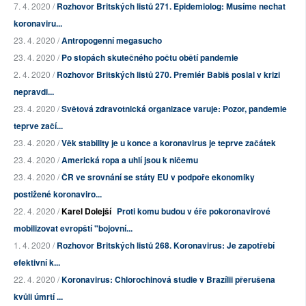
7. 4. 2020 /
Rozhovor Britských listů 271. Epidemiolog: Musíme nechat
koronaviru...
23. 4. 2020 /
Antropogenní megasucho
23. 4. 2020 /
Po stopách skutečného počtu obětí pandemie
2. 4. 2020 /
Rozhovor Britských listů 270. Premiér Babiš poslal v krizi
nepravdi...
23. 4. 2020 /
Světová zdravotnická organizace varuje: Pozor, pandemie
teprve začí...
23. 4. 2020 /
Věk stability je u konce a koronavirus je teprve začátek
23. 4. 2020 /
Americká ropa a uhlí jsou k ničemu
23. 4. 2020 /
ČR ve srovnání se státy EU v podpoře ekonomiky
postižené koronaviro...
22. 4. 2020 /
Karel Dolejší
Proti komu budou v éře pokoronavirové
mobilizovat evropští "bojovní...
1. 4. 2020 /
Rozhovor Britských listů 268. Koronavirus: Je zapotřebí
efektivní k...
22. 4. 2020 /
Koronavirus: Chlorochinová studie v Brazílii přerušena
kvůli úmrtí ...