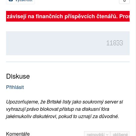
ně závisejí na finančních příspěvcích čtenářů. Prosíme
11833
Diskuse
Přihlásit
Upozorňujeme, že Britské listy jako soukromý server si
vyhrazují právo blokovat přístup na diskusní fóra
jakémukoliv diskutérovi, pokud to uznají za důvodné.
Komentáře
nejnovější
oblíbené