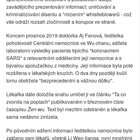
zavádějícího prezentování informací; umlčování a
kriminalizování disentu a "mizením" whistleblowerů - což
vše odráží rozsah zločinnosti a korupce ve straně.
Koncem prosince 2019 doktorka Aj Fenová, ředitelka
pohotovosti Centrální nemocnice ve Wu-chanu, sdílela
laboratorní výsledky pacienta trpícího "koronavirem
SARS" s relevantními odděleními její nemocnice a s
bývalou spolužačkou z medicíny. Její informace byla poté
rozšířena v lékařských kruzích. O dva dny později kvůli
tomu obdržela "bezprecedentní a vážnou důtku".
Lékařka dále doložila snahu umlčet ji ve článku "Ta co
zvonila na poplach" publikovaném v březnovém čísle
časopisu
Žen-wu
. Text byl mezitím odstraněn a lékařka
sama nedávno zmizela.
Po původním sdílení informací ředitelkou nemocnice bylo
zatčeno osm lékařů, včetně Li Wen-lianga, nyní mnohými