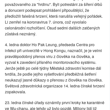
považovaného za "hrdinu". Byli potrestáni za šíření drbů
a donuceni podepsat prohlášení připouštějící, že
předložili falešná tvrzení, která narušila veřejný pořádek.
Li zemřel na koronavirus 7. února, což vyvolalo
celonárodní rozhořčení. Osud sedmi dalších zatčených
zůstává neznámý.
4. ledna doktor Ho Pak Leung, předseda Centra pro
infekci při univerzitě v Hong Kongu, naznačil, je je velmi
pravděpodobný přenos viru z člověka na člověka, a
vyzval k zavedení přísného monitorovacího systému.
Jenže ještě po celé týdny Městská zdravotní komise dál
tvrdila, že podle jejího vyšetřování předběžná šetření
neukazují jasné důkazy o přenosu z člověka na člověka.
Světová zdravotnická organizace 14. ledna čínské tvrzení
zopakovala.
23. ledna čínské úřady oznámily první kroky ke karanténě
ve Wu-chanu, ale tehdy už bylo pozdě. Miliony lidí již