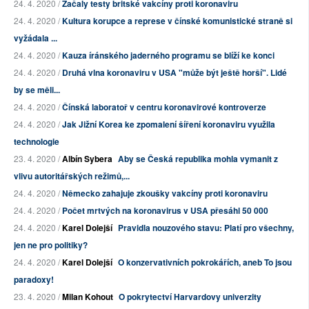
24. 4. 2020 /
Začaly testy britské vakcíny proti koronaviru
24. 4. 2020 /
Kultura korupce a represe v čínské komunistické straně si
vyžádala ...
24. 4. 2020 /
Kauza íránského jaderného programu se blíží ke konci
24. 4. 2020 /
Druhá vlna koronaviru v USA "může být ještě horší". Lidé
by se měli...
24. 4. 2020 /
Čínská laboratoř v centru koronavirové kontroverze
24. 4. 2020 /
Jak Jižní Korea ke zpomalení šíření koronaviru využila
technologie
23. 4. 2020 /
Albín Sybera
Aby se Česká republika mohla vymanit z
vlivu autoritářských režimů,...
24. 4. 2020 /
Německo zahajuje zkoušky vakcíny proti koronaviru
24. 4. 2020 /
Počet mrtvých na koronavirus v USA přesáhl 50 000
24. 4. 2020 /
Karel Dolejší
Pravidla nouzového stavu: Platí pro všechny,
jen ne pro politiky?
24. 4. 2020 /
Karel Dolejší
O konzervativních pokrokářích, aneb To jsou
paradoxy!
23. 4. 2020 /
Milan Kohout
O pokrytectví Harvardovy univerzity