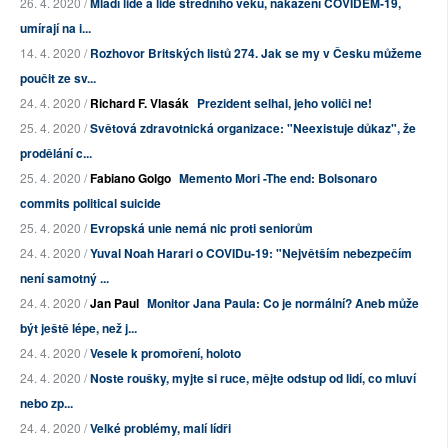
26. 4. 2020 /
Mladí lidé a lidé středního věku, nakažení COVIDEM-19,
umírají na i...
14. 4. 2020 /
Rozhovor Britských listů 274. Jak se my v Česku můžeme
poučit ze sv...
24. 4. 2020 /
Richard F. Vlasák
Prezident selhal, jeho voliči ne!
25. 4. 2020 /
Světová zdravotnická organizace: "Neexistuje důkaz", že
prodělání c...
25. 4. 2020 /
Fabiano Golgo
Memento Mori -The end: Bolsonaro
commits political suicide
25. 4. 2020 /
Evropská unie nemá nic proti seniorům
24. 4. 2020 /
Yuval Noah Harari o COVIDu-19: "Největším nebezpečím
není samotný ...
24. 4. 2020 /
Jan Paul
Monitor Jana Paula: Co je normální? Aneb může
být ještě lépe, než j...
24. 4. 2020 /
Vesele k promoření, holoto
24. 4. 2020 /
Noste roušky, myjte si ruce, mějte odstup od lidí, co mluví
nebo zp...
24. 4. 2020 /
Velké problémy, malí lídři