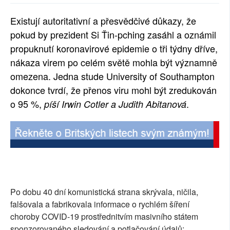
SOCIÁLNÍ SÍTĚ
Existují autoritativní a přesvědčivé důkazy, že
pokud by prezident Si Ťin-pching zasáhl a oznámil
RUBRIKY
propuknutí koronavirové epidemie o tři týdny dříve,
PLNÁ VERZE STRÁNEK
nákaza virem po celém světě mohla být významně
omezena. Jedna stude University of Southampton
dokonce tvrdí, že přenos viru mohl být zredukován
o 95 %,
.
píší Irwin Cotler a Judith Abitanová
Po dobu 40 dní komunistická strana skrývala, ničila,
falšovala a fabrikovala informace o rychlém šíření
choroby COVID-19 prostřednitvím masivního státem
sponzorovaného sledování a potlačování údajů;