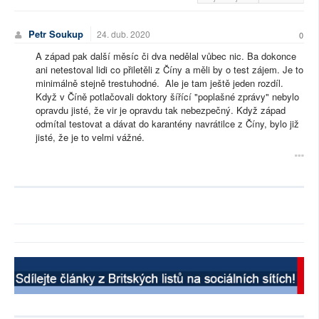
Petr Soukup
24. dub. 2020
0
A západ pak další měsíc či dva nedělal vůbec nic. Ba dokonce
ani netestoval lidi co přiletěli z Číny a měli by o test zájem. Je to
minimálně stejně trestuhodné. Ale je tam ještě jeden rozdíl.
Když v Číně potlačovali doktory šířící "poplašné zprávy" nebylo
opravdu jisté, že vir je opravdu tak nebezpečný. Když západ
odmítal testovat a dávat do karantény navrátilce z Číny, bylo již
jisté, že je to velmi vážné.