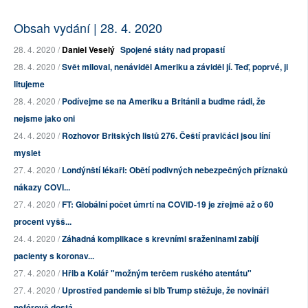
Obsah vydání | 28. 4. 2020
28. 4. 2020 /
Daniel Veselý
Spojené státy nad propastí
28. 4. 2020 /
Svět miloval, nenáviděl Ameriku a záviděl jí. Teď, poprvé, ji
litujeme
28. 4. 2020 /
Podívejme se na Ameriku a Británii a buďme rádi, že
nejsme jako oni
24. 4. 2020 /
Rozhovor Britských listů 276. Čeští pravičáci jsou líní
myslet
27. 4. 2020 /
Londýnští lékaři: Obětí podivných nebezpečných příznaků
nákazy COVI...
27. 4. 2020 /
FT: Globální počet úmrtí na COVID-19 je zřejmě až o 60
procent vyšš...
24. 4. 2020 /
Záhadná komplikace s krevními sraženinami zabíjí
pacienty s koronav...
27. 4. 2020 /
Hřib a Kolář "možným terčem ruského atentátu"
27. 4. 2020 /
Uprostřed pandemie si blb Trump stěžuje, že novináři
neférově dostá...