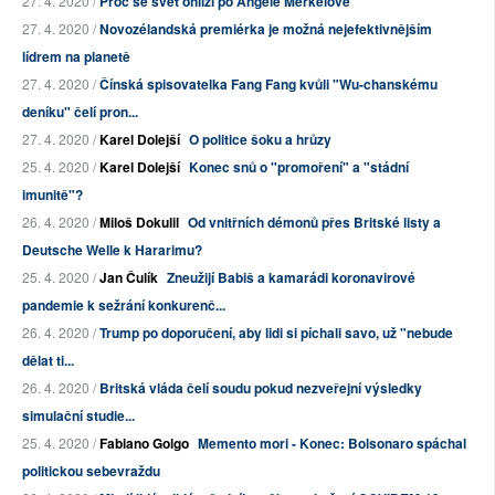
27. 4. 2020 /
Proč se svět ohlíží po Angele Merkelové
27. 4. 2020 /
Novozélandská premiérka je možná nejefektivnějším
lídrem na planetě
27. 4. 2020 /
Čínská spisovatelka Fang Fang kvůli "Wu-chanskému
deníku" čelí pron...
27. 4. 2020 /
Karel Dolejší
O politice šoku a hrůzy
25. 4. 2020 /
Karel Dolejší
Konec snů o "promoření" a "stádní
imunitě"?
26. 4. 2020 /
Miloš Dokulil
Od vnitřních démonů přes Britské listy a
Deutsche Welle k Hararimu?
25. 4. 2020 /
Jan Čulík
Zneužijí Babiš a kamarádi koronavirové
pandemie k sežrání konkurenč...
26. 4. 2020 /
Trump po doporučení, aby lidi si píchali savo, už "nebude
dělat ti...
26. 4. 2020 /
Britská vláda čelí soudu pokud nezveřejní výsledky
simulační studie...
25. 4. 2020 /
Fabiano Golgo
Memento mori - Konec: Bolsonaro spáchal
politickou sebevraždu