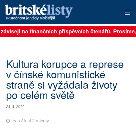
 závisejí na finančních příspěvcích čtenářů. Prosíme, 
PŘIHLÁSIT
AKTUÁLNÍ VYDÁNÍ
ARCHIV
Kultura korupce a represe
v čínské komunistické
ROZHOVORY
straně si vyžádala životy
TÉMATA
po celém světě
NEJČTENĚJŠÍ ZA 7 DNÍ
24. 4. 2020
AUTOŘI
čas čtení 2 minuty
PŘÍSPĚVKY NA PROVOZ