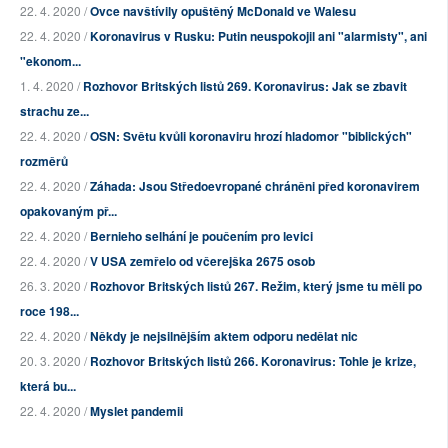
22. 4. 2020 /
Ovce navštívily opuštěný McDonald ve Walesu
22. 4. 2020 /
Koronavirus v Rusku: Putin neuspokojil ani "alarmisty", ani
"ekonom...
1. 4. 2020 /
Rozhovor Britských listů 269. Koronavirus: Jak se zbavit
strachu ze...
22. 4. 2020 /
OSN: Světu kvůli koronaviru hrozí hladomor "biblických"
rozměrů
22. 4. 2020 /
Záhada: Jsou Středoevropané chráněni před koronavirem
opakovaným př...
22. 4. 2020 /
Bernieho selhání je poučením pro levici
22. 4. 2020 /
V USA zemřelo od včerejška 2675 osob
26. 3. 2020 /
Rozhovor Britských listů 267. Režim, který jsme tu měli po
roce 198...
22. 4. 2020 /
Někdy je nejsilnějším aktem odporu nedělat nic
20. 3. 2020 /
Rozhovor Britských listů 266. Koronavirus: Tohle je krize,
která bu...
22. 4. 2020 /
Myslet pandemii