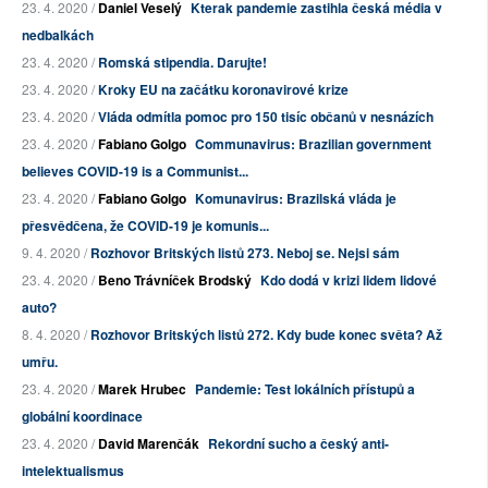
23. 4. 2020 /
Daniel Veselý
Kterak pandemie zastihla česká média v
nedbalkách
23. 4. 2020 /
Romská stipendia. Darujte!
23. 4. 2020 /
Kroky EU na začátku koronavirové krize
23. 4. 2020 /
Vláda odmítla pomoc pro 150 tisíc občanů v nesnázích
23. 4. 2020 /
Fabiano Golgo
Communavirus: Brazilian government
believes COVID-19 is a Communist...
23. 4. 2020 /
Fabiano Golgo
Komunavirus: Brazilská vláda je
přesvědčena, že COVID-19 je komunis...
9. 4. 2020 /
Rozhovor Britských listů 273. Neboj se. Nejsi sám
23. 4. 2020 /
Beno Trávníček Brodský
Kdo dodá v krizi lidem lidové
auto?
8. 4. 2020 /
Rozhovor Britských listů 272. Kdy bude konec světa? Až
umřu.
23. 4. 2020 /
Marek Hrubec
Pandemie: Test lokálních přístupů a
globální koordinace
23. 4. 2020 /
David Marenčák
Rekordní sucho a český anti-
intelektualismus