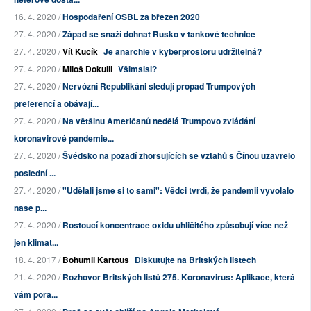
16. 4. 2020 /
Hospodaření OSBL za březen 2020
27. 4. 2020 /
Západ se snaží dohnat Rusko v tankové technice
27. 4. 2020 /
Vít Kučík
Je anarchie v kyberprostoru udržitelná?
27. 4. 2020 /
Miloš Dokulil
Všimsisi?
27. 4. 2020 /
Nervózní Republikáni sledují propad Trumpových
preferencí a obávají...
27. 4. 2020 /
Na většinu Američanů nedělá Trumpovo zvládání
koronavirové pandemie...
27. 4. 2020 /
Švédsko na pozadí zhoršujících se vztahů s Čínou uzavřelo
poslední ...
27. 4. 2020 /
"Udělali jsme si to sami": Vědci tvrdí, že pandemii vyvolalo
naše p...
27. 4. 2020 /
Rostoucí koncentrace oxidu uhličitého způsobují více než
jen klimat...
18. 4. 2017 /
Bohumil Kartous
Diskutujte na Britských listech
21. 4. 2020 /
Rozhovor Britských listů 275. Koronavirus: Aplikace, která
vám pora...