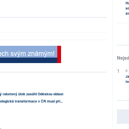
H
sd
st
Nejsd
6.
Ja
ře
ý raketový útok zasáhl Oděskou oblast
ologická transformace v ČR musí při...