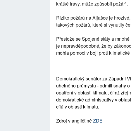
krátké trávy, může způsobit požár".
Riziko požárů na Aljašce je hrozivé
takových požárů, které si vynutily č
Přestože se Spojené státy a mnohé č
je nepravděpodobné, že by zákonodár
mohla pomoci v boji proti klimatické k
Demokratický senátor za Západní Vir
uhelného průmyslu - odmítl snahy o 
opatření v oblasti klimatu, čímž zře
demokratické administrativy v oblast
cílů v oblasti klimatu.
Zdroj v angličtině
ZDE