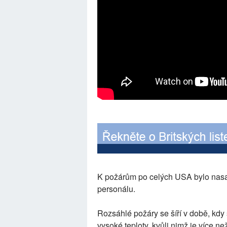
K požárům po celých USA bylo nasa
personálu.
Rozsáhlé požáry se šíří v době, kdy
vysoké teploty, kvůli nimž je více 