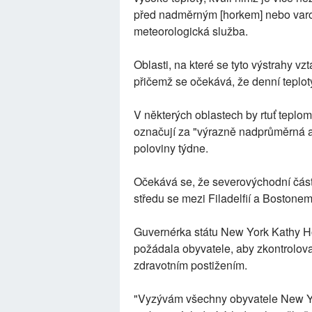
před nadměrným [horkem] nebo varov
meteorologická služba.
Oblasti, na které se tyto výstrahy vzt
přičemž se očekává, že denní teplo
V některých oblastech by rtuť tepl
označují za "výrazně nadprůměrná až
poloviny týdne.
Očekává se, že severovýchodní část
středu se mezi Filadelfií a Bostone
Guvernérka státu New York Kathy H
požádala obyvatele, aby zkontrolova
zdravotním postižením.
"Vyzývám všechny obyvatele New York