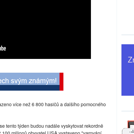
zeno více než 6 800 hasičů a dalšího pomocného
 se tento týden budou nadále vyskytovat rekordně
než 100 milionů obyvatel USA vystaveno "varování