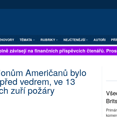
ZHOVORY
TÉMATA
RUBRIKY
NEJČTENĚJŠÍ
AUTOŘI
PŘÍ
ně závisejí na finančních příspěvcích čtenářů. Prosím
lionům Američanů bylo
před vedrem, ve 13
ch zuří požáry
Všec
Brit
Primár
komerc