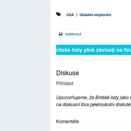
USA
|
Globální oteplování
Vytisknout
Britské listy plně závisejí na 
Diskuse
Přihlásit
Upozorňujeme, že Britské listy jako 
na diskusní fóra jakémukoliv diskuté
Komentáře