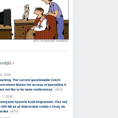
enější
 8. 2026
ocking: The current questionable Czech
vernment blocks the access of journalists it
es not like to its news conferences
15014
. 7. 2026
smyslná hysterie kvůli imigrantům: Více než
 000 lidí se už dobrovolně vrátilo z Ceuty do
aroka
14710