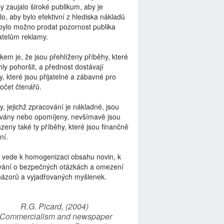
by zaujalo široké publikum, aby je
lo, aby bylo efektivní z hlediska nákladů
bylo možno prodat pozornost publika
telům reklamy.
kem je, že jsou přehlíženy příběhy, které
ly pohoršit, a přednost dostávají
y, které jsou přijatelné a zábavné pro
počet čtenářů.
y, jejichž zpracování je nákladné, jsou
vány nebo opomíjeny, nevšímavě jsou
zeny také ty příběhy, které jsou finančně
ní.
 vede k homogenizaci obsahu novin, k
vání o bezpečných otázkách a omezení
názorů a vyjadřovaných myšlenek.
R.G. Picard, (2004)
“Commercialism and newspaper