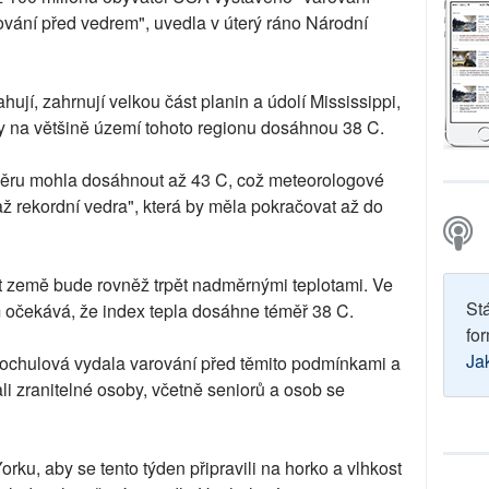
ání před vedrem", uvedla v úterý ráno Národní
ahují, zahrnují velkou část planin a údolí Mississippi,
ty na většině území tohoto regionu dosáhnou 38 C.
oměru mohla dosáhnout až 43 C, což meteorologové
 rekordní vedra", která by měla pokračovat až do
 země bude rovněž trpět nadměrnými teplotami. Ve
St
m očekává, že index tepla dosáhne téměř 38 C.
for
Ja
ochulová vydala varování před těmito podmínkami a
li zranitelné osoby, včetně seniorů a osob se
u, aby se tento týden připravili na horko a vlhkost