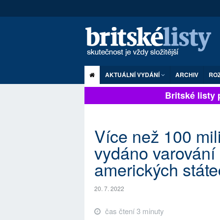
AKTUÁLNÍ VYDÁNÍ
ARCHIV
RO
Britské listy pl
Více než 100 mi
vydáno varování 
amerických státe
20. 7. 2022
čas čtení 3 minuty