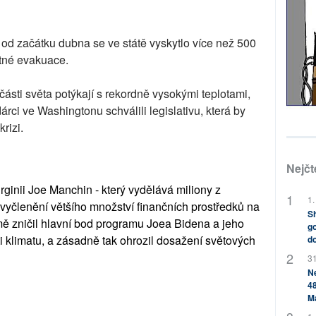
, od začátku dubna se ve státě vyskytlo více než 500
etné evakuace.
ásti světa potýkají s rekordně vysokými teplotami,
ci ve Washingtonu schválili legislativu, která by
rizi.
Nejčt
ginii Joe Manchin - který vydělává miliony z
1.
vyčlenění většího množství finančních prostředků na
Sh
jmě zničil hlavní bod programu Joea Bidena a jeho
go
i klimatu, a zásadně tak ohrozil dosažení světových
do
31
Ne
48
M