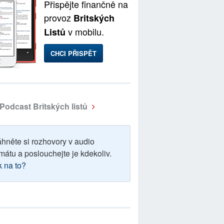
Přispějte finančně na
provoz
Britských
v mobilu.
Listů
CHCI PŘISPĚT
Podcast Britských listů
áhněte si rozhovory v audio
mátu a poslouchejte je kdekoliv.
k na to?