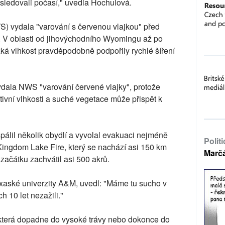
 sledovali počasí," uvedla Hochulová.
) vydala "varování s červenou vlajkou" před
h. V oblasti od jihovýchodního Wyomingu až po
zká vlhkost pravděpodobně podpořily rychlé šíření
vydala NWS "varování červené vlajky", protože
tivní vlhkosti a suché vegetace může přispět k
álil několik obydlí a vyvolal evakuaci nejméně
Polit
Kingdom Lake Fire, který se nachází asi 150 km
Marč
ačátku zachvátil asi 500 akrů.
exaské univerzity A&M, uvedl: "Máme tu sucho v
h 10 let nezažili."
, která dopadne do vysoké trávy nebo dokonce do