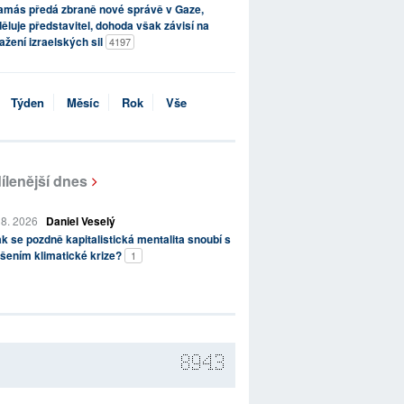
amás předá zbraně nové správě v Gaze,
ěluje představitel, dohoda však závisí na
ažení izraelských sil
4197
Týden
Měsíc
Rok
Vše
ílenější dnes
 8. 2026
Daniel Veselý
k se pozdně kapitalistická mentalita snoubí s
šením klimatické krize?
1
8943