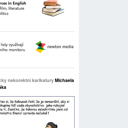
icky nekorektní karikatury
Michaela
áka