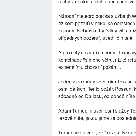
a aby v následujících dnech pečlivě
Národní meteorologická služba (NWS
rizikem požárů v několika oblastec
západní Nebrasku by "silný vítr a ní
případných požárů", uvedli činitelé.
A pro celý severní a střední Texas 
kombinace "silného větru, nízké rela
extrémnímu chování požárů".
Jeden z požárů v severním Texasu sp
osmi dalších. Tento požár, Possum 
západně od Dallasu, od pondělního z
Adam Turner, mluvčí lesní služby T
takové míře, jakou jsme za posledníc
Turner také uvedl, že "každá jiskra