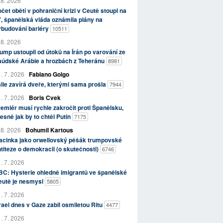
 8. 2026
čet obětí v pohraniční krizi v Ceutě stoupl na
, španělská vláda oznámila plány na
ybudování bariéry
10511
 8. 2026
ump ustoupil od útoků na Írán po varování ze
aúdské Arábie a hrozbách z Teheránu
8981
. 7. 2026
Fabiano Golgo
álie zavírá dveře, kterými sama prošla
7944
. 7. 2026
Boris Cvek
emiér musí rychle zakročit proti Španělsku,
esně jak by to chtěl Putin
7175
 8. 2026
Bohumil Kartous
acinka jako orwellovský pěšák trumpovské
titeze o demokracii (o skutečnosti)
6746
. 7. 2026
C: Hysterie ohledně imigrantů ve španělské
eutě je nesmysl
5805
. 7. 2026
rael dnes v Gaze zabil osmiletou Ritu
4477
. 7. 2026