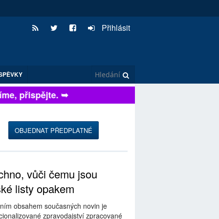
Přihlásit
SPĚVKY
e, přispějte. ➥
OBJEDNAT PŘEDPLATNÉ
hno, vůči čemu jsou
ské listy opakem
ním obsahem současných novin je
ionalizované zpravodajství zpracované