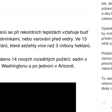
tak, a
pobavi
a aby 
zadava
Výsled
nů se při rekordních teplotách vztahuje buď
by moh
dmínkami, nebo varování před vedry. Ve 13
příběh
větší 
árů, které sežehly více než 3 miliony hektarů.
Příběh
hlášeno 14 nových rozsáhlých požárů: sedm v
zlehčo
přechá
e Washingtonu a po jednom v Arizoně,
riskant
To vše
refero
škály 