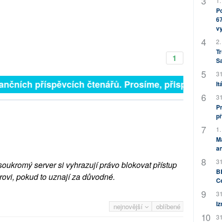
1.
Po
67
v
2.
Tr
1
S
31
finančních příspěvcích čtenářů. Prosíme, přispějte. ➥
It
31
Pr
př
1.
M
an
31
soukromý server si vyhrazují právo blokovat přístup
BB
rovi, pokud to uznají za důvodné.
C
31
Iz
nejnovější
oblíbené
31