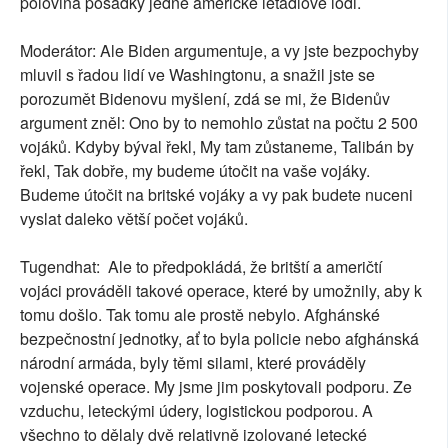
polovina posádky jedné americké letadlové lodi.
Moderátor: Ale Biden argumentuje, a vy jste bezpochyby
mluvil s řadou lidí ve Washingtonu, a snažil jste se
porozumět Bidenovu myšlení, zdá se mi, že Bidenův
argument zněl: Ono by to nemohlo zůstat na počtu 2 500
vojáků. Kdyby býval řekl, My tam zůstaneme, Talibán by
řekl, Tak dobře, my budeme útočit na vaše vojáky.
Budeme útočit na britské vojáky a vy pak budete nuceni
vyslat daleko větší počet vojáků.
Tugendhat: Ale to předpokládá, že britští a američtí
vojáci prováděli takové operace, které by umožnily, aby k
tomu došlo. Tak tomu ale prostě nebylo. Afghánské
bezpečnostní jednotky, ať to byla policie nebo afghánská
národní armáda, byly těmi silami, které prováděly
vojenské operace. My jsme jim poskytovali podporu. Ze
vzduchu, leteckými údery, logistickou podporou. A
všechno to dělaly dvě relativně izolované letecké