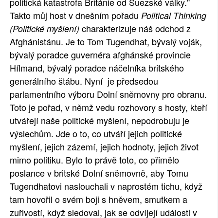
politická katastrofa Británie od Suezské války."
Takto můj host v dnešním pořadu
Political Thinking
charakterizuje náš odchod z
(Politické myšlení)
Afghánistánu. Je to Tom Tugendhat, bývalý voják,
bývalý poradce guvernéra afghánské provincie
Hílmand, bývalý poradce náčelníka britského
generálního štábu. Nyní je předsedou
parlamentního výboru Dolní sněmovny pro obranu.
Toto je pořad, v němž vedu rozhovory s hosty, kteří
utvářejí naše politické myšlení, nepodrobuju je
výslechům. Jde o to, co utváří jejich politické
myšlení, jejich zázemí, jejich hodnoty, jejich život
mimo politiku. Bylo to právě toto, co přimělo
poslance v britské Dolní sněmovně, aby Tomu
Tugendhatovi naslouchali v naprostém tichu, když
tam hovořil o svém boji s hněvem, smutkem a
zuřivostí, když sledoval, jak se odvíjejí události v