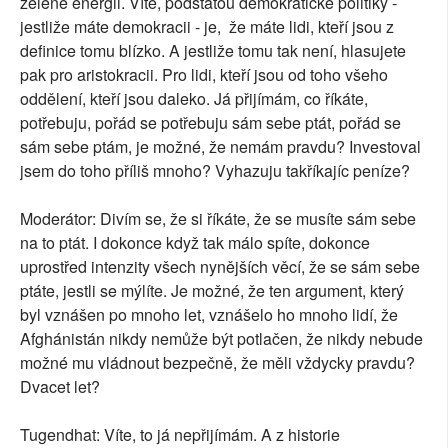
zelené energii. Víte, podstatou demokratické politiky -
jestliže máte demokracii - je, že máte lidi, kteří jsou z
definice tomu blízko. A jestliže tomu tak není, hlasujete
pak pro aristokracii. Pro lidi, kteří jsou od toho všeho
oddělení, kteří jsou daleko. Já přijímám, co říkáte,
potřebuju, pořád se potřebuju sám sebe ptát, pořád se
sám sebe ptám, je možné, že nemám pravdu? Investoval
jsem do toho příliš mnoho? Vyhazuju takříkajíc peníze?
Moderátor: Divím se, že si říkáte, že se musíte sám sebe
na to ptát. I dokonce když tak málo spíte, dokonce
uprostřed intenzity všech nynějších věcí, že se sám sebe
ptáte, jestli se mýlíte. Je možné, že ten argument, který
byl vznášen po mnoho let, vznášelo ho mnoho lidí, že
Afghánistán nikdy nemůže být potlačen, že nikdy nebude
možné mu vládnout bezpečně, že měli vždycky pravdu?
Dvacet let?
Tugendhat: Víte, to já nepřijímám. A z historie