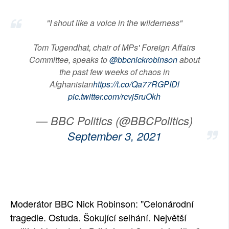
SOCIÁLNÍ SÍTĚ
"I shout like a voice in the wilderness"
RUBRIKY
Tom Tugendhat, chair of MPs' Foreign Affairs
Committee, speaks to
@bbcnickrobinson
about
PLNÁ VERZE STRÁNEK
the past few weeks of chaos in
Afghanistan
https://t.co/Qa77RGPIDl
pic.twitter.com/rcvj5ruOkh
— BBC Politics (@BBCPolitics)
September 3, 2021
Moderátor BBC Nick Robinson: "Celonárodní
tragedie. Ostuda. Šokující selhání. Největší