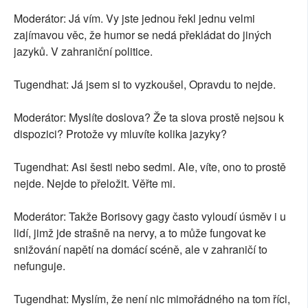
Moderátor: Já vím. Vy jste jednou řekl jednu velmi
zajímavou věc, že humor se nedá překládat do jiných
jazyků. V zahraniční politice.
Tugendhat: Já jsem si to vyzkoušel, Opravdu to nejde.
Moderátor: Myslíte doslova? Že ta slova prostě nejsou k
dispozici? Protože vy mluvíte kolika jazyky?
Tugendhat: Asi šesti nebo sedmi. Ale, víte, ono to prostě
nejde. Nejde to přeložit. Věřte mi.
Moderátor: Takže Borisovy gagy často vyloudí úsměv i u
lidí, jimž jde strašně na nervy, a to může fungovat ke
snižování napětí na domácí scéně, ale v zahraničí to
nefunguje.
Tugendhat: Myslím, že není nic mimořádného na tom říci,