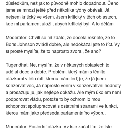
důsledkům, než jak to původně mohlo dopadnout. Čeho
jsme se mnozí ještě před několika týdny obávali. Já
nejsem kritický ve všem. Jsem kritický v těch oblastech,
kde mi parlament uložil, abych kritický byl. A to dělám.
Moderátor: Chvíli se mi zdálo, že docela řeknete, že to
Boris Johnson zvládl dobře, ale nedokázal jste to říct. Vy
si prostě myslíte, že to naprosto zvoral, že ano?
Tugendhat: Ne, myslím, že v některých oblastech to
udělal docela dobře. Problém, který mám s těmito
otázkami v této roli, kterou mám teď, je, že já jsem
konzervativec, Já naprosto věřím v konzervativní hodnoty
a prosazuju je, jak nejlépe dokážu. Ale mým úkolem není
podporovat vládu, protože to by ochromilo mou
schopnost spolupracovat s ostatními stranami ve funkci,
kterou mám jako předseda parlamentního výboru.
Moderátor: Poslední otázka. Vy jste začal tím, že jste