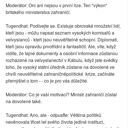
Moderátor: Oni ani nejsou v první lize. Ten "výkon"
britského ministerstva zahraničí.
Tugendhat: Podívejte se. Existuje obrovské množství lidí,
kteří jsou - můžu napsat seznam vysokých komisařů a
velvyslanců - kteří jsou neuvěřitelně schopní. Diplomati,
kteří jsou opravdu prvotřídní a fantastičtí. Ale, víte, když
vidíte, že tajné dokumenty a osobní informace zůstanou
rozházené na velvyslanectví v Kábulu, když jste svědky
toho, že vysoký státní úředník zůstane na dovolené ve
chvíli neuvěřitelné zahraničněpolitické krize, začínáte
přemýšlet o tom - - co je pro vás důležité.
Moderátor: Co je vaší motivací? Ministr zahraničí zůstal
na dovolené také.
Tugendhat: Ano, ale - odpusťte: Většina politiků
nevěnovala třicet let svého života jediné instituci,