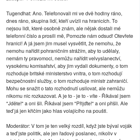
Tugendhat: Ano. Telefonovali mi ve dvě hodiny ráno,
dnes ráno, skupina lidí, kteří uvízli na hranicích. To
nejsou lidi, které osobně znám, ale nějak dostali mé
telefonní číslo a prosili mě, Pomozte nám odsud! Otevřete
hranici! A já jsem jim musel vysvětlit, že nemohu, že
nemohu nařídit pohraničním strážím, aby to udělaly,
nemám ty pravomoci, nemůžu nařídit velvyslanectví,
vysokému komisařství, aby jim vydali dokumenty, o tom
rozhoduje britské ministerstvo vnitra, o tom rozhodují
bezpečnostní služby, o tom rozhoduje ministr zahraničí.
Mohu se snažit o tato rozhodnutí usilovat, ale nemůžu
nikomu nic rozkazovat. A je to - je to - víte - Říkával jsem
"Jděte!" a oni šli. Říkával jsem "Přijďte!" a oni přišli. Ale
teď já jen křičím jako hlas volajícího na poušti.
Moderátor: V tom je ten velký rozdíl, když jste býval voják
a teď jste politik, ale jen řadový poslanec, nikoliv v