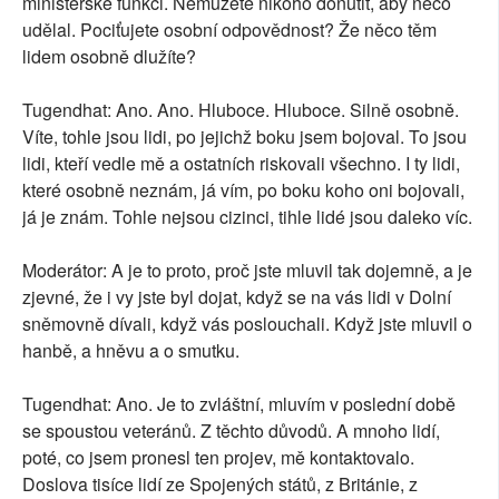
ministerské funkci. Nemůžete nikoho donutit, aby něco
udělal. Pociťujete osobní odpovědnost? Že něco těm
lidem osobně dlužíte?
Tugendhat: Ano. Ano. Hluboce. Hluboce. Silně osobně.
Víte, tohle jsou lidi, po jejichž boku jsem bojoval. To jsou
lidi, kteří vedle mě a ostatních riskovali všechno. I ty lidi,
které osobně neznám, já vím, po boku koho oni bojovali,
já je znám. Tohle nejsou cizinci, tihle lidé jsou daleko víc.
Moderátor: A je to proto, proč jste mluvil tak dojemně, a je
zjevné, že i vy jste byl dojat, když se na vás lidi v Dolní
sněmovně dívali, když vás poslouchali. Když jste mluvil o
hanbě, a hněvu a o smutku.
Tugendhat: Ano. Je to zvláštní, mluvím v poslední době
se spoustou veteránů. Z těchto důvodů. A mnoho lidí,
poté, co jsem pronesl ten projev, mě kontaktovalo.
Doslova tisíce lidí ze Spojených států, z Británie, z