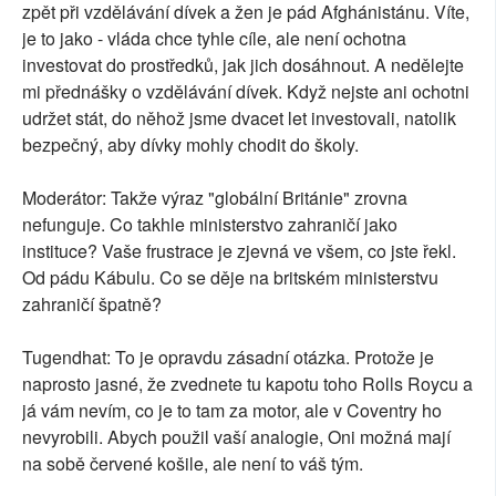
zpět při vzdělávání dívek a žen je pád Afghánistánu. Víte,
je to jako - vláda chce tyhle cíle, ale není ochotna
investovat do prostředků, jak jich dosáhnout. A nedělejte
mi přednášky o vzdělávání dívek. Když nejste ani ochotni
udržet stát, do něhož jsme dvacet let investovali, natolik
bezpečný, aby dívky mohly chodit do školy.
Moderátor: Takže výraz "globální Británie" zrovna
nefunguje. Co takhle ministerstvo zahraničí jako
instituce? Vaše frustrace je zjevná ve všem, co jste řekl.
Od pádu Kábulu. Co se děje na britském ministerstvu
zahraničí špatně?
Tugendhat: To je opravdu zásadní otázka. Protože je
naprosto jasné, že zvednete tu kapotu toho Rolls Roycu a
já vám nevím, co je to tam za motor, ale v Coventry ho
nevyrobili. Abych použil vaší analogie, Oni možná mají
na sobě červené košile, ale není to váš tým.