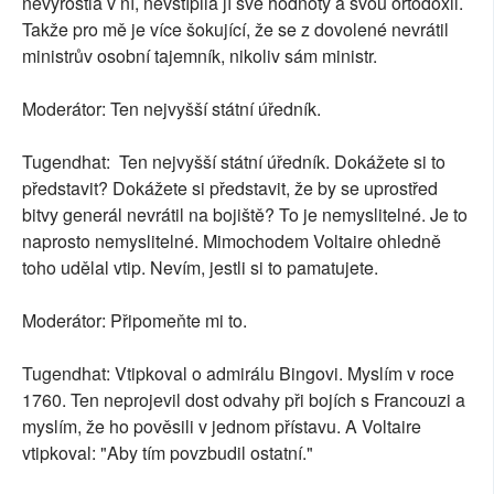
nevyrostla v ní, nevštípila jí své hodnoty a svou ortodoxii.
Takže pro mě je více šokující, že se z dovolené nevrátil
ministrův osobní tajemník, nikoliv sám ministr.
Moderátor: Ten nejvyšší státní úředník.
Tugendhat: Ten nejvyšší státní úředník. Dokážete si to
představit? Dokážete si představit, že by se uprostřed
bitvy generál nevrátil na bojiště? To je nemyslitelné. Je to
naprosto nemyslitelné. Mimochodem Voltaire ohledně
toho udělal vtip. Nevím, jestli si to pamatujete.
Moderátor: Připomeňte mi to.
Tugendhat: Vtipkoval o admirálu Bingovi. Myslím v roce
1760. Ten neprojevil dost odvahy při bojích s Francouzi a
myslím, že ho pověsili v jednom přístavu. A Voltaire
vtipkoval: "Aby tím povzbudil ostatní."