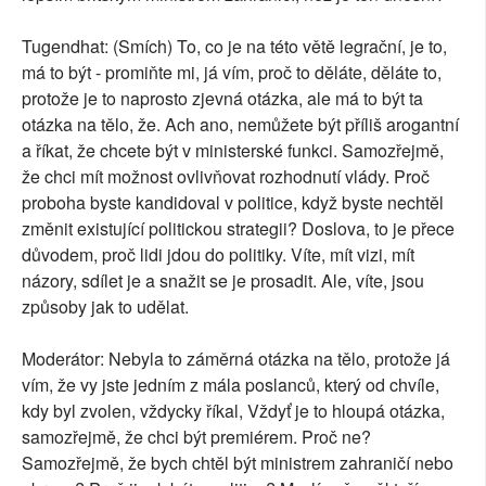
Tugendhat: (Smích) To, co je na této větě legrační, je to,
má to být - promiňte mi, já vím, proč to děláte, děláte to,
protože je to naprosto zjevná otázka, ale má to být ta
otázka na tělo, že. Ach ano, nemůžete být příliš arogantní
a říkat, že chcete být v ministerské funkci. Samozřejmě,
že chci mít možnost ovlivňovat rozhodnutí vlády. Proč
proboha byste kandidoval v politice, když byste nechtěl
změnit existující politickou strategii? Doslova, to je přece
důvodem, proč lidi jdou do politiky. Víte, mít vizi, mít
názory, sdílet je a snažit se je prosadit. Ale, víte, jsou
způsoby jak to udělat.
Moderátor: Nebyla to záměrná otázka na tělo, protože já
vím, že vy jste jedním z mála poslanců, který od chvíle,
kdy byl zvolen, vždycky říkal, Vždyť je to hloupá otázka,
samozřejmě, že chci být premiérem. Proč ne?
Samozřejmě, že bych chtěl být ministrem zahraničí nebo