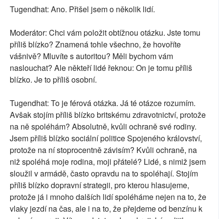
Tugendhat: Ano. Přišel jsem o několik lidí.
Moderátor: Chci vám položit obtížnou otázku. Jste tomu
příliš blízko? Znamená tohle všechno, že hovoříte
vášnivě? Mluvíte s autoritou? Měli bychom vám
naslouchat? Ale někteří lidé řeknou: On je tomu příliš
blízko. Je to příliš osobní.
Tugendhat: To je férová otázka. Já té otázce rozumím.
Avšak stojím příliš blízko britskému zdravotnictví, protože
na ně spoléhám? Absolutně, kvůli ochraně své rodiny.
Jsem příliš blízko sociální politice Spojeného království,
protože na ní stoprocentně závisím? Kvůli ochraně, na
niž spoléhá moje rodina, moji přátelé? Lidé, s nimiž jsem
sloužil v armádě, často opravdu na to spoléhají. Stojím
příliš blízko dopravní strategii, pro kterou hlasujeme,
protože já i mnoho dalších lidí spoléháme nejen na to, že
vlaky jezdí na čas, ale i na to, že přejdeme od benzínu k