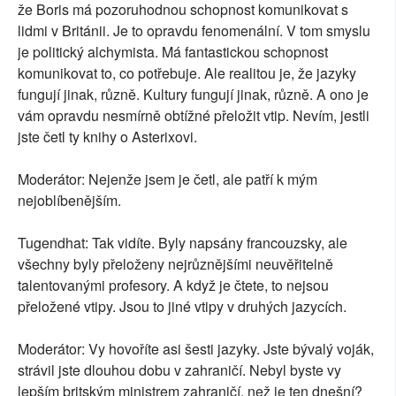
že Boris má pozoruhodnou schopnost komunikovat s
lidmi v Británii. Je to opravdu fenomenální. V tom smyslu
je politický alchymista. Má fantastickou schopnost
komunikovat to, co potřebuje. Ale realitou je, že jazyky
fungují jinak, různě. Kultury fungují jinak, různě. A ono je
vám opravdu nesmírně obtížné přeložit vtip. Nevím, jestli
jste četl ty knihy o Asterixovi.
Moderátor: Nejenže jsem je četl, ale patří k mým
nejoblíbenějším.
Tugendhat: Tak vidíte. Byly napsány francouzsky, ale
všechny byly přeloženy nejrůznějšími neuvěřitelně
talentovanými profesory. A když je čtete, to nejsou
přeložené vtipy. Jsou to jiné vtipy v druhých jazycích.
Moderátor: Vy hovoříte asi šesti jazyky. Jste bývalý voják,
strávil jste dlouhou dobu v zahraničí. Nebyl byste vy
lepším britským ministrem zahraničí, než je ten dnešní?