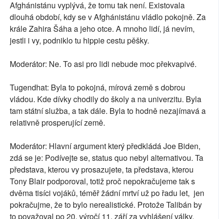
Afghánistánu vyplývá, že tomu tak není. Existovala
dlouhá období, kdy se v Afghánistánu vládlo pokojně. Za
krále Zahira Šáha a jeho otce. A mnoho lidí, já nevím,
jestli i vy, podniklo tu hippie cestu pěšky.
Moderátor: Ne. To asi pro lidi nebude moc překvapivé.
Tugendhat: Byla to pokojná, mírová země s dobrou
vládou. Kde dívky chodily do školy a na univerzitu. Byla
tam státní služba, a tak dále. Byla to hodně nezajímavá a
relativně prosperující země.
Moderátor: Hlavní argument který předkládá Joe Biden,
zdá se je: Podívejte se, status quo nebyl alternativou. Ta
představa, kterou vy prosazujete, ta představa, kterou
Tony Blair podporoval, totiž proč nepokračujeme tak s
dvěma tisíci vojáků, téměř žádní mrtví už po řadu let, jen
pokračujme, že to bylo nerealistické. Protože Talibán by
to považoval po 20. výročí 11. září za vyhlášení války.