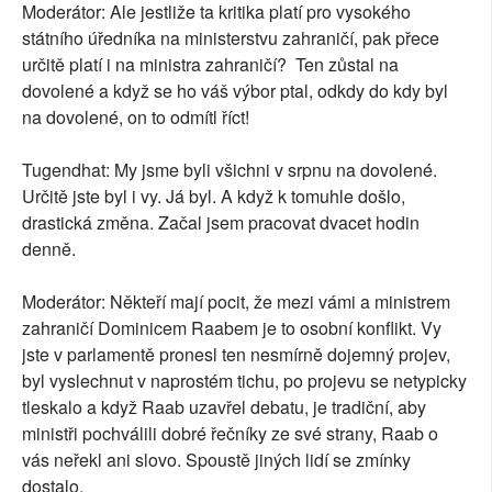
Moderátor: Ale jestliže ta kritika platí pro vysokého
státního úředníka na ministerstvu zahraničí, pak přece
určitě platí i na ministra zahraničí? Ten zůstal na
dovolené a když se ho váš výbor ptal, odkdy do kdy byl
na dovolené, on to odmítl říct!
Tugendhat: My jsme byli všichni v srpnu na dovolené.
Určitě jste byl i vy. Já byl. A když k tomuhle došlo,
drastická změna. Začal jsem pracovat dvacet hodin
denně.
Moderátor: Někteří mají pocit, že mezi vámi a ministrem
zahraničí Dominicem Raabem je to osobní konflikt. Vy
jste v parlamentě pronesl ten nesmírně dojemný projev,
byl vyslechnut v naprostém tichu, po projevu se netypicky
tleskalo a když Raab uzavřel debatu, je tradiční, aby
ministři pochválili dobré řečníky ze své strany, Raab o
vás neřekl ani slovo. Spoustě jiných lidí se zmínky
dostalo.