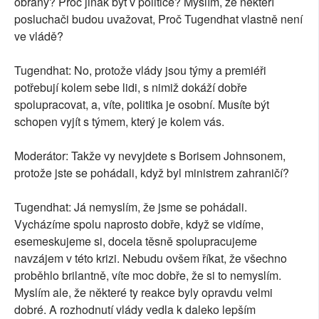
obrany? Proč jinak být v politice? Myslím, že někteří
posluchači budou uvažovat, Proč Tugendhat vlastně není
ve vládě?
Tugendhat: No, protože vlády jsou týmy a premiéři
potřebují kolem sebe lidi, s nimiž dokáží dobře
spolupracovat, a, víte, politika je osobní. Musíte být
schopen vyjít s týmem, který je kolem vás.
Moderátor: Takže vy nevyjdete s Borisem Johnsonem,
protože jste se pohádali, když byl ministrem zahraničí?
Tugendhat: Já nemyslím, že jsme se pohádali.
Vycházíme spolu naprosto dobře, když se vidíme,
esemeskujeme si, docela těsně spolupracujeme
navzájem v této krizi. Nebudu ovšem říkat, že všechno
proběhlo brilantně, víte moc dobře, že si to nemyslím.
Myslím ale, že některé ty reakce byly opravdu velmi
dobré. A rozhodnutí vlády vedla k daleko lepším