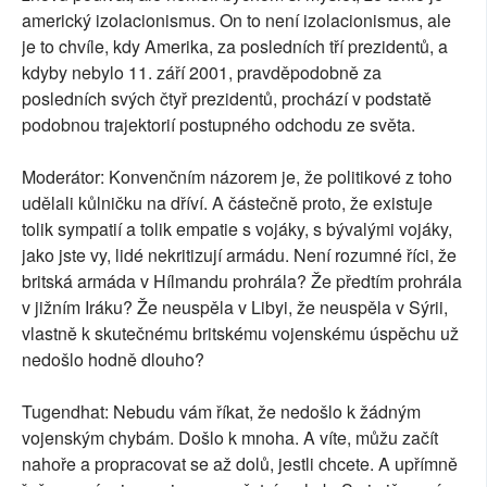
americký izolacionismus. On to není izolacionismus, ale
je to chvíle, kdy Amerika, za posledních tří prezidentů, a
kdyby nebylo 11. září 2001, pravděpodobně za
posledních svých čtyř prezidentů, prochází v podstatě
podobnou trajektorií postupného odchodu ze světa.
Moderátor: Konvenčním názorem je, že politikové z toho
udělali kůlničku na dříví. A částečně proto, že existuje
tolik sympatií a tolik empatie s vojáky, s bývalými vojáky,
jako jste vy, lidé nekritizují armádu. Není rozumné říci, že
britská armáda v Hílmandu prohrála? Že předtím prohrála
v jižním Iráku? Že neuspěla v Libyi, že neuspěla v Sýrii,
vlastně k skutečnému britskému vojenskému úspěchu už
nedošlo hodně dlouho?
Tugendhat: Nebudu vám říkat, že nedošlo k žádným
vojenským chybám. Došlo k mnoha. A víte, můžu začít
nahoře a propracovat se až dolů, jestli chcete. A upřímně