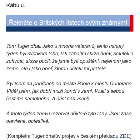
Kábulu.
Tom Tugendhat: Jako u mnoha veteránů, tento minulý
týden byl svědkem toho, jak zápolím skrze hněv, smutek a
zuřivost, skrze pocit, že jsme byli opuštěni, nejenom jako
země, ale i jako oběť, kterou učinili mí přátelé.
Byl jsem na pohřbech od města Poole k městu Dunblane.
Viděl jsem, jak dobří muži končí v zemi. Vzali s sebou
část mě samotného. A část nás všech.
A tento týden znovu rozerval některé tyto rány. Jsou zase
otevřené, bolestivé.
(Kompletní Tugendhatův projev v českém překladu
ZDE
)