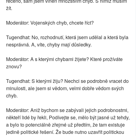
řečeno, sám jsem vinen množstvím chyb. S nimiž musím
žít.
Moderátor: Vojenských chyb, chcete říct?
Tugendhat: No, rozhodnutí, která jsem udělal a která byla
nesprávná. A, víte, chyby mají důsledky.
Moderátor: A s kterými chybami žijete? Které prožíváte
znovu?
Tugendhat: S kterými žiju? Nechci se podrobně vracet do
minulosti, ale jsem si vědom, velmi dobře vědom svých
chyb.
Moderátor: Aniž bychom se zabývali jejich podrobnostmi,
někteří lidé by řekli, Podívejte se, mělo být jasné už tehdy,
a bylo to potenciálně zřejmé už předtím, že tam existuje
jedině politické řešení. Že bude nutno uzavřít politickou