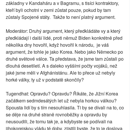
základny v Kandaháru a v Bagramu, s tisíci kontraktory,
kteří byli ochotni v zemi zůstat pouze, pokud by tam
zůstaly Spojené státy. Takže to není platný argument.
Moderátor: Druhý argument, který předkládáte vy a který
předkládají i další lidé, proti němuž Biden konkrétně před
několika dny hovořil, když hovořil k národu, je váš
argument, že tohle je jako Korea. Nebo jako Německo po
druhé světové válce. Ta představa, že jsme tam zůstali po
dlouhá desetiletí. A s daleko vyššími počty vojáků, než
jaké jsme měli v Afghánistánu. Ale to přece už nebyly
horké války, ty už v podstatě skončily?
Tugendhat: Opravdu? Opravdu? Říkáte, že Jižní Korea
začátkem sedmdesátých let už nebyla horkou válkou?
Spousta lidí by s tím nesouhlasila. Ti by se dívali na to, co
se děje na druhé straně rovnoběžky a opravdu by
neusoudili, že tomu tak je, a kdybyste se podívali na
jihokorejskou vládu té doby, zjistili byste, že to je doslova