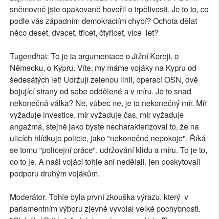
sněmovně jste opakovaně hovořil o trpělivosti. Je to to, co
podle vás západním demokraciím chybí? Ochota dělat
něco deset, dvacet, třicet, čtyřicet, více let?
Tugendhat: To je ta argumentace o Jižní Koreji, o
Německu, o Kypru. Víte, my máme vojáky na Kypru od
šedesátých let! Udržují zelenou linii, operaci OSN, dvě
bojující strany od sebe oddělené a v míru. Je to snad
nekonečná válka? Ne, vůbec ne, je to nekonečný mír. Mír
vyžaduje investice, mír vyžaduje čas, mír vyžaduje
angažmá, stejně jako byste necharakterizoval to, že na
ulicích hlídkuje policie, jako "nekonečné nepokoje". Říká
se tomu "policejní práce", udržování klidu a míru. To je to,
co to je. A naši vojáci tohle ani nedělali, jen poskytovali
podporu druhým vojákům.
Moderátor: Tohle byla první zkouška výrazu, který v
parlamentním výboru zjevně vyvolal velké pochybnosti.