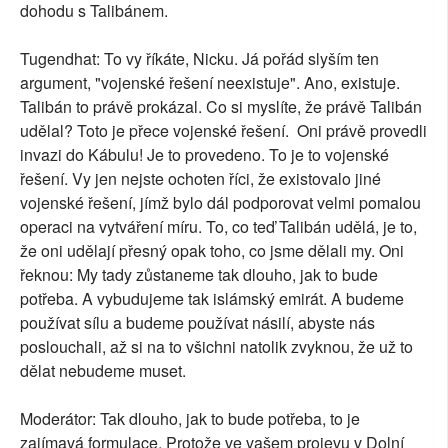
dohodu s Talibánem.
Tugendhat: To vy říkáte, Nicku. Já pořád slyším ten
argument, "vojenské řešení neexistuje". Ano, existuje.
Talibán to právě prokázal. Co si myslíte, že právě Talibán
udělal? Toto je přece vojenské řešení. Oni právě provedli
invazi do Kábulu! Je to provedeno. To je to vojenské
řešení. Vy jen nejste ochoten říci, že existovalo jiné
vojenské řešení, jímž bylo dál podporovat velmi pomalou
operaci na vytváření míru. To, co teď Talibán udělá, je to,
že oni udělají přesný opak toho, co jsme dělali my. Oni
řeknou: My tady zůstaneme tak dlouho, jak to bude
potřeba. A vybudujeme tak islámský emirát. A budeme
používat sílu a budeme používat násilí, abyste nás
poslouchali, až si na to všichni natolik zvyknou, že už to
dělat nebudeme muset.
Moderátor: Tak dlouho, jak to bude potřeba, to je
zajímavá formulace. Protože ve vašem projevu v Dolní