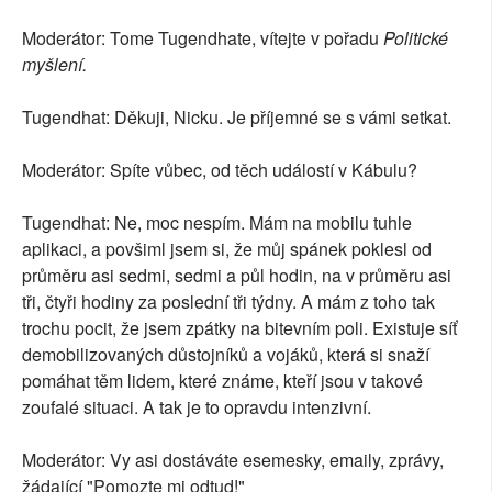
Moderátor: Tome Tugendhate, vítejte v pořadu
Politické
myšlení.
Tugendhat: Děkuji, Nicku. Je příjemné se s vámi setkat.
Moderátor: Spíte vůbec, od těch událostí v Kábulu?
Tugendhat: Ne, moc nespím. Mám na mobilu tuhle
aplikaci, a povšiml jsem si, že můj spánek poklesl od
průměru asi sedmi, sedmi a půl hodin, na v průměru asi
tři, čtyři hodiny za poslední tři týdny. A mám z toho tak
trochu pocit, že jsem zpátky na bitevním poli. Existuje síť
demobilizovaných důstojníků a vojáků, která si snaží
pomáhat těm lidem, které známe, kteří jsou v takové
zoufalé situaci. A tak je to opravdu intenzivní.
Moderátor: Vy asi dostáváte esemesky, emaily, zprávy,
žádající "Pomozte mi odtud!"