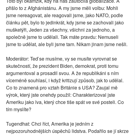
Toto byl okamžik, kdy na nás zaútočila globalizace. A
přišlo to z Afghánistánu. A my jsme měli volbu: Mohli
jsme nereagovat, ale reagovali jsme, jako NATO, podle
článku pět, bylo to jedinkrát, kdy jsme se zachovali jako
mušketýři, Jeden za všechny, všichni za jednoho, a
společně jsme to udělali. Tak máte pravdu: Nemuseli
jsme to udělat, ale byli jsme tam. Nikam jinam jsme nešli.
Moderátor: Teď se musíme, vy se musíte vyrovnat se
skutečností, že prezident Biden, demokrat, proti tomu
argumentoval a prosadil svou. A že republikáni s ním
víceméně souhlasí, i když kritizují způsob, jak to udělal.
Co to znamená pro vztah Británie s USA? Zaujal mě
výrok, který jste onehdy použil: Charakterizoval jste
Ameriku jako lva, který chce tiše spát ve své posteli. Co
tím myslíte?
Tugendhat: Chci říct, Amerika je jedním z
nejpozoruhodnějších úspěchů lidstva. Podařilo se jí skrze