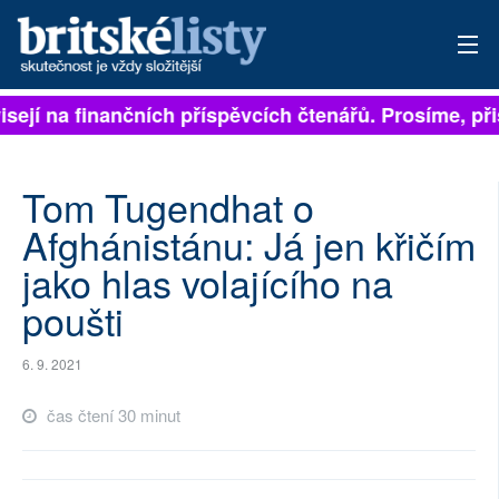
ejí na finančních příspěvcích čtenářů. Prosíme, přispě
PŘIHLÁSIT
AKTUÁLNÍ VYDÁNÍ
Tom Tugendhat o
ARCHIV
Afghánistánu: Já jen křičím
jako hlas volajícího na
ROZHOVORY
poušti
TÉMATA
6. 9. 2021
NEJČTENĚJŠÍ ZA 7 DNÍ
čas čtení 30 minut
AUTOŘI
PŘÍSPĚVKY NA PROVOZ