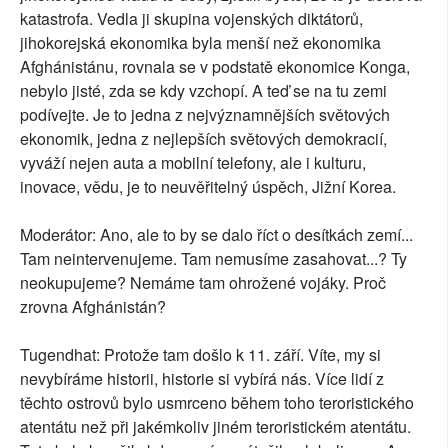
katastrofa. Vedla ji skupina vojenských diktátorů,
jihokorejská ekonomika byla menší než ekonomika
Afghánistánu, rovnala se v podstatě ekonomice Konga,
nebylo jisté, zda se kdy vzchopí. A teď se na tu zemi
podívejte. Je to jedna z nejvýznamnějších světových
ekonomik, jedna z nejlepších světových demokracií,
vyváží nejen auta a mobilní telefony, ale i kulturu,
inovace, vědu, je to neuvěřitelný úspěch, Jižní Korea.
Moderátor: Ano, ale to by se dalo říct o desítkách zemí...
Tam neintervenujeme. Tam nemusíme zasahovat...? Ty
neokupujeme? Nemáme tam ohrožené vojáky. Proč
zrovna Afghánistán?
Tugendhat: Protože tam došlo k 11. září. Víte, my si
nevybíráme historii, historie si vybírá nás. Více lidí z
těchto ostrovů bylo usmrceno během toho teroristického
atentátu než při jakémkoliv jiném teroristickém atentátu.