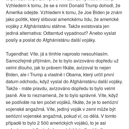
Vzhledem k tomu, že se s nimi Donald Trump dohodl, že
Amerika odejde. Vzhledem k tomu, že Joe Biden je znám
jako politik, který sliboval americkému lidu, že americké
vojáky z Afghánistánu stáhne. Takže existovala jen
jediná alternativa: Odtamtud vypadnout? Anebo vyslat
posily a poslat do Afghánistánu další vojáky.
Tugendhat: Víte, já s tímhle naprosto nesouhlasím.
Samozřejmě přijímám, že to bylo avizováno dopředu už
velmi dlouho, jak to právem říkáte, avizoval to nejen
Biden, ale i Trump a vlastně i Obama, který určil první
datum odchodu, když vyslal do Afghánistánu další vojáky.
Takže - máte pravdu, avizováno dopředu to bylo velmi
jasně. Ale to neznamená, že to bylo správné. Víte, když
se podíváte na ten počet vojáků, říkáte, že je to seriózní
vojenské angažmá. Víte, jediný voják v zemi může být
seriózní vojenské angažmá, pokud ví, co dělá. V tomto
případě to bylo 2 500 amerických vojáků, to je asi