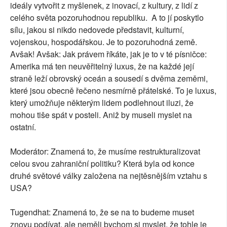
ideály vytvořit z myšlenek, z inovací, z kultury, z lidí z
celého světa pozoruhodnou republiku. A to jí poskytlo
sílu, jakou si nikdo nedovede představit, kulturní,
vojenskou, hospodářskou. Je to pozoruhodná země.
Avšak! Avšak: Jak právem říkáte, jak je to v té písničce:
Amerika má ten neuvěřitelný luxus, že na každé její
straně leží obrovský oceán a sousedí s dvěma zeměmi,
které jsou obecně řečeno nesmírně přátelské. To je luxus,
který umožňuje některým lidem podlehnout iluzi, že
mohou tiše spát v posteli. Aniž by museli myslet na
ostatní.
Moderátor: Znamená to, že musíme restrukturalizovat
celou svou zahraniční politiku? Která byla od konce
druhé světové války založena na nejtěsnějším vztahu s
USA?
Tugendhat: Znamená to, že se na to budeme muset
znovu podívat, ale neměli bychom si myslet, že tohle je