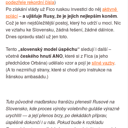
podezřele rekordní čísla
)
Po získání vlády už Fico ruskou investici do něj 
aktivně 
splácí
 – 
a ujišťuje Rusy, že je jejich nejlepším koněm
.
Což je ten nejdůležitější postoj, který ho udrží u moci. Nic 
ve vztahu ke Slovensku, žádná řešení, žádné dálnice. 
Dnes opravdu stačí už jen toto.
Tento 
„slovenský model úspěchu“
 sledují i další – 
včetně 
českého hnutí ANO
, které si z Fica (a jeho 
předchůdce Orbána) udělalo vzor a pojí je 
silné vazby
.
(A to nezmiňuji strany, které si chodí pro instrukce na 
Íránskou ambasádu.)
Tuto původně maďarskou franšízu přenesli Rusové na 
Slovensko, kde proces výroby volebního guláše výrazně 
urychlili — a její přenos brzy, po dekádách příprav, 
úspěšně dokončí i u nás. Pokud bude k rozkladu 