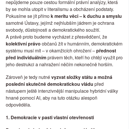
nepůjdeme pouze cestou formální právní analýzy, která 
by se mohla utopit v literalismu a obcházení podstaty.
Pokusíme se jít přímo
 k meritu věci – k duchu a smyslu
samotné Ústavy, jejímž nejhlubším jádrem je ochrana 
svobody, důstojnosti a demokratického soužití.
A právě proto budeme vycházet z přesvědčení, že 
kolektivní právo
 občanů žít v humánním, demokratickém 
systému musí mít – v okamžicích ohrožení – 
přednost 
před individuálním
 právem těch, kteří ho chtějí využít pro 
jeho destrukci a nahražení něčím nekonečně horším.
Zároveň je tedy nutné 
vyzvat složky státu a možná 
poslední skutečně demokratickou vládu
 před 
nástupem ještě intenzivnější manipulace hybridní války 
hnané pomocí AI, aby na tuto otázku alespoň 
odpověděla.
1. Demokracie v pasti vlastní otevřenosti