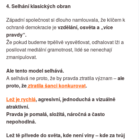
4. Selhání klasických obran
Západní společnost si dlouho namlouvala, že klíčem k 
ochraně demokracie je 
vzdělání, osvěta a „více 
pravdy“.
Že pokud budeme trpělivě vysvětlovat, odhalovat lži a 
posilovat mediální gramotnost, lidé se nenechají 
zmanipulovat.
Ale tento model selhává.
A selhává ne proto, že by pravda ztratila význam – 
ale 
proto, že
 ztratila šanci konkurovat
.
Lež je rychlá
, agresivní, jednoduchá a vizuálně 
atraktivní.
Pravda je pomalá, složitá, náročná a často 
nepohodlná.
Lež tě přivede do světa, kde není viny – kde za tvůj 