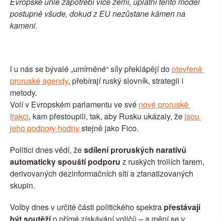
Evropské unie zapotřebí více zemí, uplatní tento model 
postupně všude, dokud z EU nezůstane kámen na 
kameni.
I u nás se bývalé „umírněné“ síly překlápějí do 
otevřeně 
proruské agendy
, přebírají ruský slovník, strategii i 
metody.
Volí v Evropském parlamentu ve své 
nové proruské 
frakci
, kam přestoupili, tak, aby Rusku ukázaly, že 
jsou 
jeho podpory hodny 
stejně jako Fico.
Politici dnes vědí, že 
sdílení proruských narativů 
automaticky spouští podporu
 z ruských trollích farem, 
derivovaných dezinformačních sítí a zfanatizovaných 
skupin.
Volby dnes v určité části politického spektra 
přestávají 
být soutěží
 o přímé získávání voličů – a mění se v 