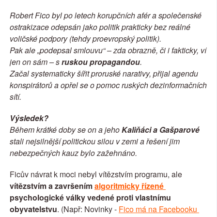
Robert Fico byl po letech korupčních afér a společenské 
ostrakizace odepsán jako politik prakticky bez reálné 
voličské podpory (tehdy proevropský politik).
Pak ale „podepsal smlouvu“ – zda obrazně, či i fakticky, ví 
jen on sám – s 
ruskou propagandou
.
Začal systematicky šířit proruské narativy, přijal agendu 
konspirátorů a opřel se o pomoc ruských dezinformačních 
sítí.
Výsledek?
Během krátké doby se on a jeho 
Kaliňáci a Gašparové
stali nejsilnější politickou silou v zemi a řešení jim 
nebezpečných kauz bylo zažehnáno.
Ficův návrat k moci nebyl vítězstvím programu, ale 
vítězstvím a završením 
algoritmicky řízené 
psychologické války vedené proti vlastnímu 
obyvatelstvu
. (Např: Novinky - 
Fico má na Facebooku 