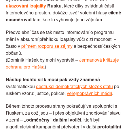
ukazování loajality
 Rusku
, které díky ovládnutí části 
internetového prostoru dokáže „své“ volební hlasy 
cíleně 
nasměrovat 
tam, kde to vyhovuje jeho zájmům.
Předvolební čas se tak místo informování o programu 
mění v absurdní přehlídku loajality vůči cizí mocnosti – 
často v 
přímém rozporu se zájmy
 a bezpečností českých 
občanů.
(Dominik Hašek by mohl vyprávět –
 Jermanová kritizuje 
ochranu pro Haška
)
Nástup těchto sil k moci pak vždy znamená
systematickou 
destrukci demokratických složek státu
 po 
ruském vzoru: justice, policie, 
veřejnoprávních médií
.
Během tohoto procesu strany pokračují ve spolupráci s 
Ruskem, za což jsou – i přes objektivní zhoršování stavu 
v zemi – 
„odměněny“ dalšími voliči
, kteří byli 
algoritmickými kampaněmi přetvořeni v další 
prototalitní 