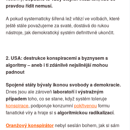
pravdou řídit nemusí.
A pokud systematicky šířená lež vítězí ve volbách, které 
ještě stále považujeme za svaté, dostává do rukou 
nástroje, jak demokratický systém definitivně ukončit.
2. USA: destrukce konspiracemi a byznysem s 
algoritmy – aneb i ti zdánlivě nejsilnější mohou 
padnout
Spojené státy bývaly ikonou svobody a demokracie.
Dnes jsou ale zároveň 
laboratoří i výstražným 
případem
 toho, co se stane, když systém toleruje 
konspirace
, podporuje konzumní 
pokřivenou
 formu 
fanatické víry a hraje si s 
algoritmickou radikalizací
.
Oranžový konspirátor
 nebyl seslán bohem, jak si sám 