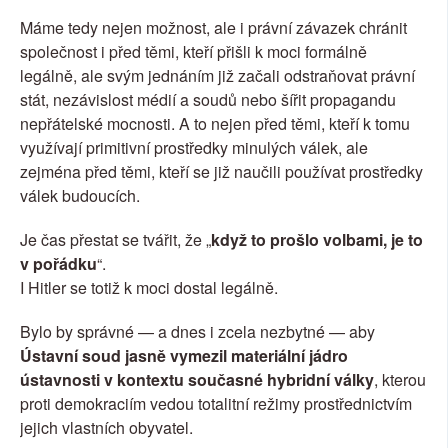
Máme tedy nejen možnost, ale i právní závazek chránit 
společnost i před těmi, kteří přišli k moci formálně 
legálně, ale svým jednáním již začali odstraňovat právní 
stát, nezávislost médií a soudů nebo šířit propagandu 
nepřátelské mocnosti. A to nejen před těmi, kteří k tomu 
využívají primitivní prostředky minulých válek, ale 
zejména před těmi, kteří se již naučili používat prostředky 
válek budoucích.
Je čas přestat se tvářit, že „
když to prošlo volbami, je to 
v pořádku
“.
I Hitler se totiž k moci dostal legálně.
Bylo by správné — a dnes i zcela nezbytné — aby 
Ústavní soud jasně vymezil materiální jádro 
ústavnosti
v kontextu současné hybridní války
, kterou 
proti demokraciím vedou totalitní režimy prostřednictvím 
jejich vlastních obyvatel.