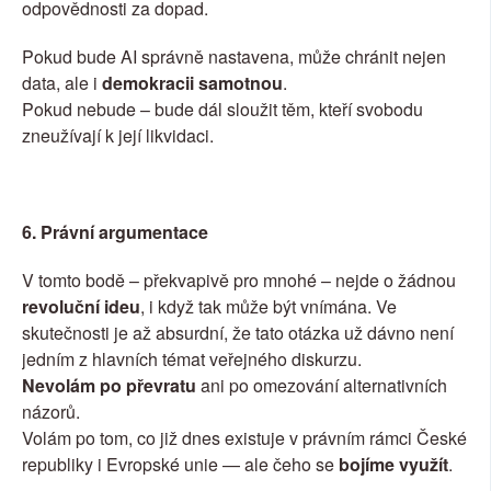
odpovědnosti za dopad.
Pokud bude AI správně nastavena, může chránit nejen 
data, ale i 
demokracii samotnou
.
Pokud nebude – bude dál sloužit těm, kteří svobodu 
zneužívají k její likvidaci.
6. Právní argumentace
V tomto bodě – překvapivě pro mnohé – nejde o žádnou 
revoluční ideu
, i když tak může být vnímána. Ve 
skutečnosti je až absurdní, že tato otázka už dávno není 
jedním z hlavních témat veřejného diskurzu.
Nevolám po převratu
 ani po omezování alternativních 
názorů.
Volám po tom, co již dnes existuje v právním rámci České 
republiky i Evropské unie — ale čeho se 
bojíme využít
.