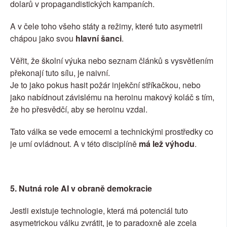
dolarů v propagandistických kampaních.
A v čele toho všeho státy a režimy, které tuto asymetrii 
chápou jako svou 
hlavní šanci
.
Věřit, že školní výuka nebo seznam článků s vysvětlením 
překonají tuto sílu, je naivní.
Je to jako pokus hasit požár injekční stříkačkou, nebo 
jako nabídnout závislému na heroinu makový koláč s tím, 
že ho přesvědčí, aby se heroinu vzdal.
Tato válka se vede emocemi a technickými prostředky co 
je umí ovládnout. A v této disciplíně 
má lež výhodu
.
5. Nutná role AI v obraně demokracie
Jestli existuje technologie, která má potenciál tuto 
asymetrickou válku zvrátit, je to paradoxně ale zcela 