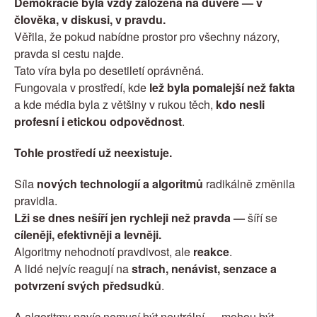
Demokracie byla vždy založena na důvěře — v 
člověka, v diskusi, v pravdu.
Věřila, že pokud nabídne prostor pro všechny názory, 
pravda si cestu najde.
Tato víra byla po desetiletí oprávněná.
Fungovala v prostředí, kde 
lež byla pomalejší než fakta
a kde média byla z většiny v rukou těch, 
kdo nesli 
profesní i etickou odpovědnost
.
Tohle prostředí už neexistuje.
Síla 
nových technologií a algoritmů
 radikálně změnila 
pravidla.
Lži se dnes nešíří jen rychleji než pravda — 
šíří se
cíleněji, efektivněji a levněji.
Algoritmy nehodnotí pravdivost, ale 
reakce
.
A lidé nejvíc reagují na 
strach, nenávist, senzace a 
potvrzení svých předsudků
.
A algoritmy navíc nemusí být neutrální — mohou být 