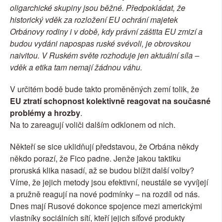
oligarchické skupiny jsou běžné. Předpokládat, že 
historický vděk za rozložení EU ochrání majetek 
Orbánovy rodiny i v době, kdy právní záštita EU zmizí a 
budou vydáni napospas ruské svévoli, je obrovskou 
naivitou. V Ruském světe rozhoduje jen aktuální síla – 
vděk a etika tam nemají žádnou váhu.
V určitém bodě bude takto proměněných zemí tolik, že 
EU ztratí schopnost kolektivně reagovat na současné 
problémy a hrozby
.
Na to zareagují voliči dalším odklonem od nich.
Někteří se sice uklidňují představou, že Orbána někdy 
někdo porazí, že Fico padne. Jenže jakou taktiku 
proruská klika nasadí, až se budou blížit další volby? 
Víme, že jejich metody jsou efektivní, neustále se vyvíjejí 
a pružně reagují na nové podmínky – na rozdíl od nás. 
Dnes mají Rusové dokonce spojence mezi americkými 
vlastníky sociálních sítí, kteří jejich síťové produkty 