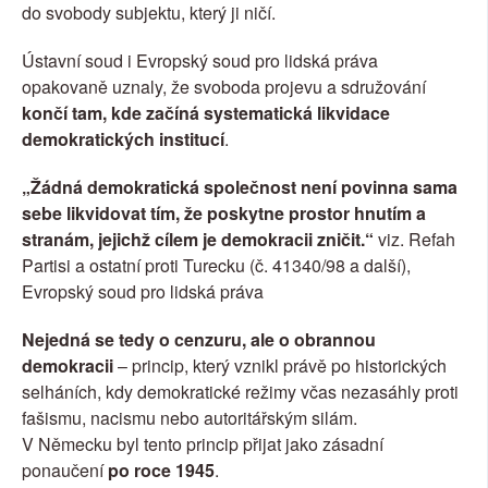
do svobody subjektu, který ji ničí.
Ústavní soud i Evropský soud pro lidská práva 
opakovaně uznaly, že svoboda projevu a sdružování
končí tam, kde začíná systematická likvidace 
demokratických institucí
.
„Žádná demokratická společnost není povinna sama 
sebe likvidovat tím, že poskytne prostor hnutím a 
stranám, jejichž cílem je demokracii zničit.“ 
viz. Refah 
Partisi a ostatní proti Turecku (č. 41340/98 a další), 
Evropský soud pro lidská práva
Nejedná se tedy o cenzuru, ale o obrannou 
demokracii
 – princip, který vznikl právě po historických 
selháních, kdy demokratické režimy včas nezasáhly proti 
fašismu, nacismu nebo autoritářským silám.
V Německu byl tento princip přijat jako zásadní 
ponaučení 
po roce 1945
.