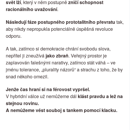
svět lží
, který v něm postupně 
zničí schopnost 
racionálního uvažování
.
Následují fáze postupného prototalitního převratu
 tak, 
aby nikdy nepropukla potenciálně úspěšná revoluce 
odporu.
A tak, zatímco si demokracie chrání svobodu slova, 
nepřítel ji zneužívá 
jako zbraň
. Veřejný prostor je 
zaplavován falešnými narativy, zatímco stát váhá – ve 
jménu tolerance, „plurality názorů“ a strachu z toho, že by 
snad někoho omezil.
Jenže čas hraní si na férovost vypršel.
V hybridní válce už nemůžeme dál
 klást pravdu a lež na 
stejnou rovinu.
A nemůžeme vést souboj s tankem pomocí klacku.