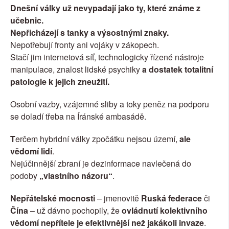
Dnešní války už nevypadají jako ty, které známe z 
učebnic.
Nepřicházejí s tanky a výsostnými znaky.
Nepotřebují fronty ani vojáky v zákopech.
Stačí jim internetová síť, technologicky řízené nástroje 
manipulace, znalost lidské psychiky 
a dostatek totalitní 
patologie k jejich zneužití.
Osobní vazby, vzájemné sliby a toky peněz na podporu 
se doladí třeba na Íránské ambasádě.
T
erčem hybridní války zpočátku nejsou území, 
ale 
vědomí lidí
.
Nejúčinnější zbraní je dezinformace navlečená do 
podoby
 „vlastního názoru“
.
Nepřátelské mocnosti
 – jmenovitě 
Ruská federace
 či 
Čína
 – už dávno pochopily, že 
ovládnutí kolektivního 
vědomí nepřítele je efektivnější než jakákoli invaze
.