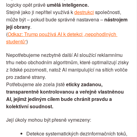
logicky opět právě
 umělá inteligence.
Stejně jako ji nepřítel využívá k 
destrukci
 společnosti, 
může být – pokud bude správně nastavena – 
nástrojem 
její obrany
.
(
Odkaz: Trump používá AI k detekci „nepohodlných 
studentů“
)
Nepotřebujeme nezbytně další AI sloužící reklamnímu 
trhu nebo obchodním algoritmům, které optimalizují zisky 
z lidské pozornosti, natož AI manipulující na sítích voliče 
pro zadané strany.
Potřebujeme ale zcela jistě
 eticky zadanou, 
transparentně kontrolovanou a veřejně vlastněnou 
AI, jejímž jediným cílem bude chránit pravdu a 
kolektivní soudnost.
Její úkoly mohou být přesně vymezeny:
Detekce systematických dezinformačních toků, 