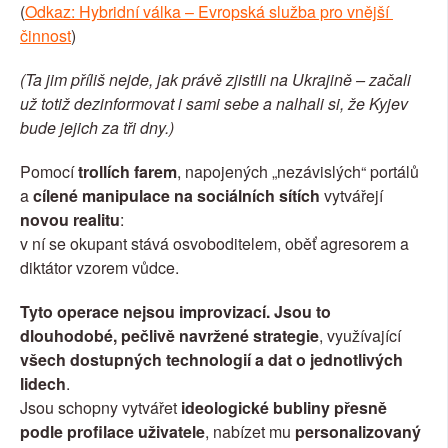
(
Odkaz: Hybridní válka – Evropská služba pro vnější 
činnost
)
(Ta jim příliš nejde, jak právě zjistili na Ukrajině – začali 
už totiž dezinformovat i sami sebe a nalhali si, že Kyjev 
bude jejich za tři dny.)
Pomocí 
trollích farem
, napojených „nezávislých“ portálů 
a 
cílené manipulace na sociálních sítích
 vytvářejí 
novou realitu
:
v ní se okupant stává osvoboditelem, oběť agresorem a 
diktátor vzorem vůdce.
Tyto operace nejsou improvizací. Jsou to 
dlouhodobé, pečlivě navržené strategie
, využívající 
všech dostupných technologií a dat o jednotlivých 
lidech
.
Jsou schopny vytvářet 
ideologické bubliny přesně 
podle profilace uživatele
, nabízet mu 
personalizovaný 