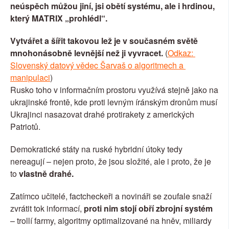
neúspěch můžou jiní, jsi obětí systému, ale i hrdinou, 
který MATRIX „prohlédl“.
Vytvářet a šířit takovou lež je v současném světě 
mnohonásobně levnější než ji vyvracet. 
(
Odkaz: 
Slovenský datový vědec Šarvaš o algoritmech a 
manipulaci
)
Rusko toho v informačním prostoru využívá stejně jako na 
ukrajinské frontě, kde proti levným íránským dronům musí 
Ukrajinci nasazovat drahé protirakety z amerických 
Patriotů.
Demokratické státy na ruské hybridní útoky tedy 
nereagují – nejen proto, že jsou složité, ale i proto, že je 
to
 vlastně drahé.
Zatímco učitelé, factcheckeři a novináři se zoufale snaží 
zvrátit tok informací, 
proti nim stojí obří zbrojní systém
– trollí farmy, algoritmy optimalizované na hněv, miliardy 