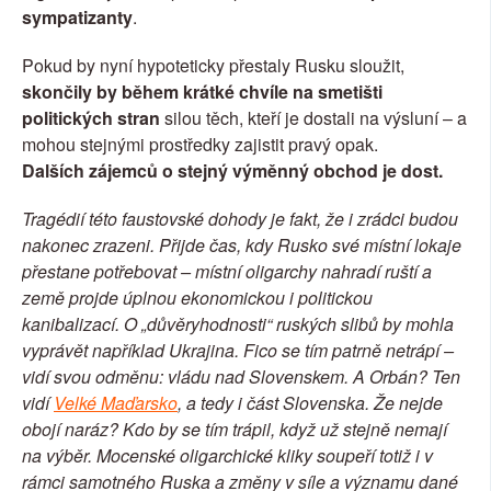
sympatizanty
.
Pokud by nyní hypoteticky přestaly Rusku sloužit, 
skončily by během krátké chvíle na smetišti 
politických stran 
silou těch, kteří je dostali na výsluní – a 
mohou stejnými prostředky zajistit pravý opak.
Dalších zájemců o stejný výměnný obchod je dost.
Tragédií této faustovské dohody je fakt, že i zrádci budou 
nakonec zrazeni. Přijde čas, kdy Rusko své místní lokaje 
přestane potřebovat – místní oligarchy nahradí ruští a 
země projde úplnou ekonomickou i politickou 
kanibalizací. O „důvěryhodnosti“ ruských slibů by mohla 
vyprávět například Ukrajina. Fico se tím patrně netrápí – 
vidí svou odměnu: vládu nad Slovenskem. A Orbán? Ten 
vidí 
Velké Maďarsko
, a tedy i část Slovenska. Že nejde 
obojí naráz? Kdo by se tím trápil, když už stejně nemají 
na výběr. Mocenské oligarchické kliky soupeří totiž i v 
rámci samotného Ruska a změny v síle a významu dané 