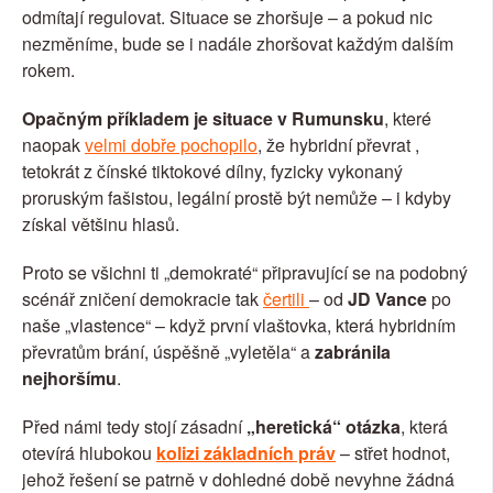
odmítají regulovat. Situace se zhoršuje – a pokud nic 
nezměníme, bude se i nadále zhoršovat každým dalším 
rokem.
Opačným příkladem je situace v Rumunsku
, které 
naopak 
velmi dobře pochopilo
, že hybridní převrat , 
tetokrát z čínské tiktokové dílny, fyzicky vykonaný 
proruským fašistou, legální prostě být nemůže – i kdyby 
získal většinu hlasů.
Proto se všichni ti „demokraté“ připravující se na podobný 
scénář zničení demokracie tak 
čertili 
– od 
JD Vance
 po 
naše „vlastence“ – když první vlaštovka, která hybridním 
převratům brání, úspěšně „vyletěla“ a
 zabránila 
nejhoršímu
.
Před námi tedy stojí zásadní 
„heretická“ otázka
, která 
otevírá hlubokou
kolizi základních práv
 – střet hodnot, 
jehož řešení se patrně v dohledné době nevyhne žádná 