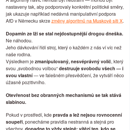
nastaveny tak, aby podporovaly konkrétní politické směry, 
jak ukazuje například nedávná manipulativní podpora 
AfD v Německu skrze 
změny algoritmů na Muskově síti X
.
Dopamin ze lži se stal nejdostupnější drogou dneška.
Ne náhodou.
Jeho dávkování řídí stroj, který o každém z nás ví víc než 
naše rodina.
Výsledkem je 
zmanipulovaný, nesvéprávný volič
, který 
svou „svobodnou volbou“ 
destruuje svobodu všech — i 
svou vlastní
 — ve falešném přesvědčení, že vytváří něco 
úžasně pozitivního.
Otevřenost bez obranných mechanismů se tak stává 
slabinou.
Pokud v prostředí, kde 
pravda a lež nejsou rovnocenní 
soupeři
, ponecháme pravidla nestranná a stejná pro 
všechny, 
dopadne to vždy stejně: vítězí ten, kdo se 