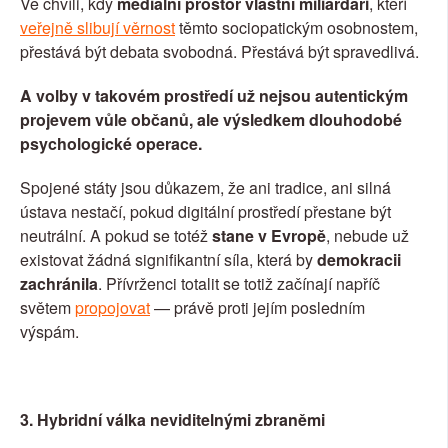
Ve chvíli, kdy 
mediální prostor vlastní miliardáři
, kteří 
veřejně slibují věrnost
 těmto sociopatickým osobnostem, 
přestává být debata svobodná. Přestává být spravedlivá.
A volby v takovém prostředí už nejsou autentickým 
projevem vůle občanů, ale výsledkem dlouhodobé 
psychologické operace.
Spojené státy jsou důkazem, že ani tradice, ani silná 
ústava nestačí, pokud digitální prostředí přestane být 
neutrální. A pokud se totéž 
stane v Evropě
, nebude už 
existovat žádná signifikantní síla, která by 
demokracii 
zachránila
. Přívrženci totalit se totiž začínají napříč 
světem 
propojovat
 — právě proti jejím posledním 
výspám.
3. Hybridní válka neviditelnými zbraněmi