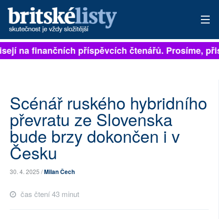
ejí na finančních příspěvcích čtenářů. Prosíme, přispě
PŘIHLÁSIT
AKTUÁLNÍ VYDÁNÍ
ARCHIV
Scénář ruského hybridního
převratu ze Slovenska
ROZHOVORY
bude brzy dokončen i v
TÉMATA
Česku
NEJČTENĚJŠÍ ZA 7 DNÍ
30. 4. 2025 /
Milan Čech
AUTOŘI
čas čtení 43 minut
PŘÍSPĚVKY NA PROVOZ