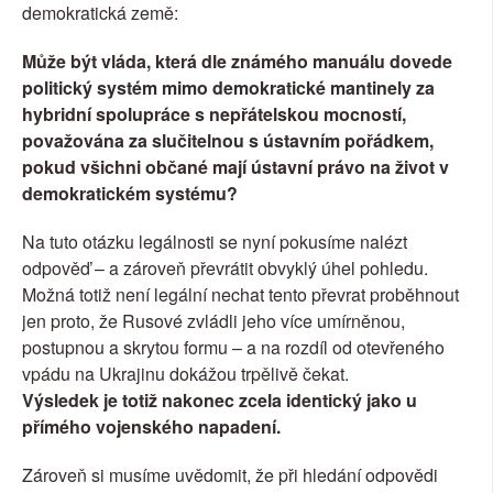
demokratická země:
Může být vláda, která dle známého manuálu dovede 
politický systém mimo demokratické mantinely za 
hybridní spolupráce s nepřátelskou mocností, 
považována za slučitelnou s ústavním pořádkem, 
pokud všichni občané mají ústavní právo na život v 
demokratickém systému?
Na tuto otázku legálnosti se nyní pokusíme nalézt 
odpověď – a zároveň převrátit obvyklý úhel pohledu.
Možná totiž není legální nechat tento převrat proběhnout 
jen proto, že Rusové zvládli jeho více umírněnou, 
postupnou a skrytou formu – a na rozdíl od otevřeného 
vpádu na Ukrajinu dokážou trpělivě čekat.
Výsledek je totiž nakonec zcela identický jako u 
přímého vojenského napadení.
Zároveň si musíme uvědomit, že při hledání odpovědi 