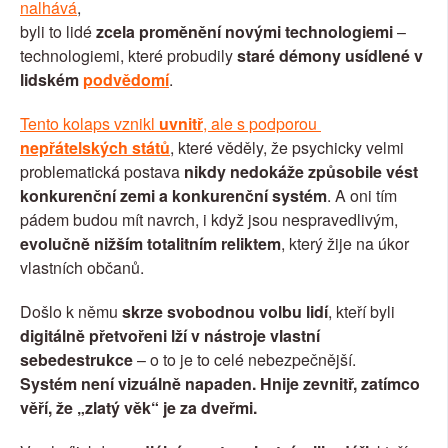
nalhává
,
byli to lidé 
zcela proměnění novými technologiemi
 – 
technologiemi, které probudily 
staré démony usídlené v 
lidském 
podvědomí
.
Tento kolaps vznikl 
uvnitř
, ale s podporou 
nepřátelských států
, které věděly, že psychicky velmi 
problematická postava 
nikdy nedokáže způsobile vést 
konkurenční zemi a konkurenční systém
. A oni tím 
pádem budou mít navrch, i když jsou nespravedlivým, 
evolučně nižším totalitním reliktem
, který žije na úkor 
vlastních občanů.
Došlo k němu 
skrze svobodnou volbu lidí
, kteří byli 
digitálně přetvořeni lží v nástroje vlastní 
sebedestrukce
 – o to je to celé nebezpečnější.
Systém není vizuálně napaden. Hnije zevnitř, zatímco 
věří, že „zlatý věk“ je za dveřmi.