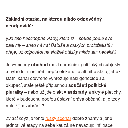
SOCIÁLNÍ SÍTĚ
Základní otázka, na kterou nikdo odpovědný 
RUBRIKY
neodpovídá:
PLNÁ VERZE STRÁNEK
(Od této neschopné vlády, která si – soudě podle své 
pasivity – snad návrat Babiše a ruských protofašistů i 
přeje, už odpovědi na složité otázky nikdo ani nečeká.)
Je výměnný 
obchod
 mezi domácími politickými subjekty 
a hybridní mašinérií nepřátelského totalitního státu, jehož 
státní kanál otevřeně vyhrožuje naší genocidou a 
okupací, stále ještě přípustnou 
součástí politické 
plurality
 – nebo už jde o akt 
vlastizrady
 a skryté pletichy, 
které v budoucnu popřou ústavní práva občanů, a je tedy 
nutné jim zabránit?
Zvlášť když je tento 
ruský scénář
 dobře známý a jeho 
jednotlivé etapy na sebe kauzálně navazují: infiltrace 