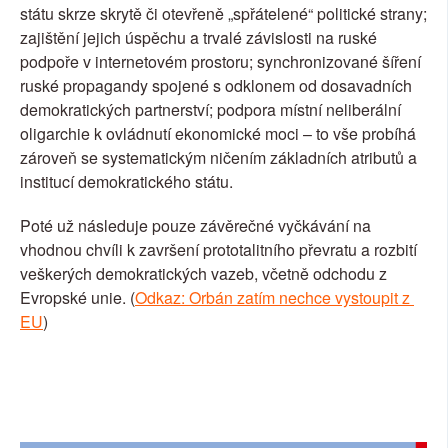
státu skrze skrytě či otevřeně „spřátelené“ politické strany; 
zajištění jejich úspěchu a trvalé závislosti na ruské 
podpoře v internetovém prostoru; synchronizované šíření 
ruské propagandy spojené s odklonem od dosavadních 
demokratických partnerství; podpora místní neliberální 
oligarchie k ovládnutí ekonomické moci – to vše probíhá 
zároveň se systematickým ničením základních atributů a 
institucí demokratického státu.
Poté už následuje pouze závěrečné vyčkávání na 
vhodnou chvíli k završení prototalitního převratu a rozbití 
veškerých demokratických vazeb, včetně odchodu z 
Evropské unie. (
Odkaz: Orbán zatím nechce vystoupit z 
EU
)