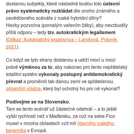
dostanou subjekty, které následně budou toto 
ústavní 
právo systematicky rozkládat 
dle onoho známého a 
osvědčeného scénáře z ruské hybridní dílny?
Hezky pozvolna (pomalým vařením žáby), aby nevzbudily 
příliš odporu – tedy 
tzv. autokratickým legalismem
(
Odkaz: Autokratický legalismus – Laryšová, Právník 
2021
).
Co když se tyto strany dostanou a udrží mocí u moci 
právě 
výměnou za to
, aby nakonec pro tento nepřátelský 
totalitní systém 
vykonaly postupný antidemokratický 
převrat
 a proměnili tak danou zemi ve spřátelenou
oligarchii vládce
, který byl ochotný ho pro ně vykonat?
Podívejme se na Slovensko.
Tam se tento scénář už částečně odehrál – a to ještě 
vyšší rychlostí než v Maďarsku, za což na sebe Fico 
musel v mnoha oblastech vzít roli 
hlavního ruského 
beranidla
 v Evropě. 