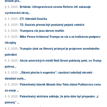
Izraele pro...
6. 5. 2025 /
Británie: Ultrapravicová strana Reform UK zakazuje
vyvěšování ukraj...
6. 5. 2025 /
ČT: Odvolali Součka
6. 5. 2025 /
TZ: Souček přestal být poslušný pejsek radních
6. 5. 2025 /
Trumpova cla jsou darem mafiím
6. 5. 2025 /
Mike Pence kritizoval Trumpa za cla a za kolísavou podporu
Ukrajiny
6. 5. 2025 /
Trumpův útok na filmový průmysl je projevem xenofobního
pohrdání
6. 5. 2025 /
Akcie amerických médií Wall Street poklesly poté, co Trump
pohroz...
6. 5. 2025 /
„Šikmá plocha k eugenice": zastánci odmítají národní
databázi autis...
6. 5. 2025 /
Palestinský básník Mosab Abu Toha získal Pulitzerovu cenu
za eseje ...
6. 5. 2025 /
Palestinský aktivista sděluje, že jeho dům byl přepaden „z
pomsty“ ...