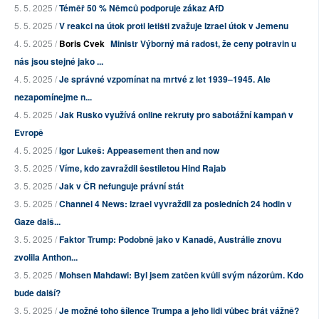
5. 5. 2025 /
Téměř 50 % Němců podporuje zákaz AfD
5. 5. 2025 /
V reakci na útok proti letišti zvažuje Izrael útok v Jemenu
4. 5. 2025 /
Boris Cvek
Ministr Výborný má radost, že ceny potravin u
nás jsou stejné jako ...
4. 5. 2025 /
Je správné vzpomínat na mrtvé z let 1939–1945. Ale
nezapomínejme n...
4. 5. 2025 /
Jak Rusko využívá online rekruty pro sabotážní kampaň v
Evropě
4. 5. 2025 /
Igor Lukeš: Appeasement then and now
3. 5. 2025 /
Víme, kdo zavraždil šestiletou Hind Rajab
3. 5. 2025 /
Jak v ČR nefunguje právní stát
3. 5. 2025 /
Channel 4 News: Izrael vyvraždil za posledních 24 hodin v
Gaze dalš...
3. 5. 2025 /
Faktor Trump: Podobně jako v Kanadě, Austrálie znovu
zvolila Anthon...
3. 5. 2025 /
Mohsen Mahdawi: Byl jsem zatčen kvůli svým názorům. Kdo
bude další?
3. 5. 2025 /
Je možné toho šílence Trumpa a jeho lidi vůbec brát vážně?