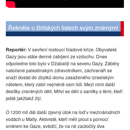
Reportér:
V sevření rostoucí hladové krize. Obyvatelé
Gazy jsou stále denně zabíjeni ze vzduchu. Dnes
odpoledne toto bylo v Džabalíji na severu Gazy. Záběry
natočené palestinským zdravotníkem, záchranáři se
snaží dostat do zbytků domu zasaženého izraelským
náletem, který zabil nejméně osm lidí. Mezi nimi další
desítky zraněných dětí. Mrtví se dělí o sanitky s těmi, kteří
ještě jakžtakž žijí.
O 1200 mil dál další zjevný útok na loď v mezinárodních
vodách u Malty. Aktivisté, kteří měli plout s pomocí
směrem ke Gaze, svědčí, že na ně zaútočily dva