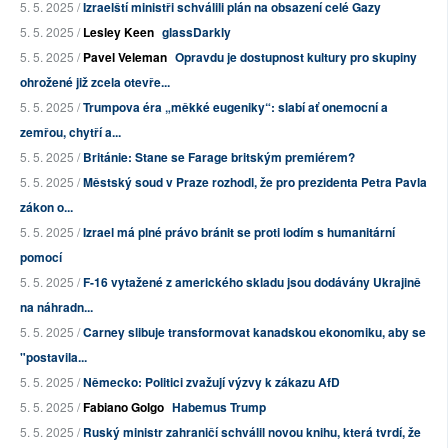
5. 5. 2025 /
Izraelští ministři schválili plán na obsazení celé Gazy
5. 5. 2025 /
Lesley Keen
glassDarkly
5. 5. 2025 /
Pavel Veleman
Opravdu je dostupnost kultury pro skupiny
ohrožené již zcela otevře...
5. 5. 2025 /
Trumpova éra „měkké eugeniky“: slabí ať onemocní a
zemřou, chytří a...
5. 5. 2025 /
Británie: Stane se Farage britským premiérem?
5. 5. 2025 /
Městský soud v Praze rozhodl, že pro prezidenta Petra Pavla
zákon o...
5. 5. 2025 /
Izrael má plné právo bránit se proti lodím s humanitární
pomocí
5. 5. 2025 /
F-16 vytažené z amerického skladu jsou dodávány Ukrajině
na náhradn...
5. 5. 2025 /
Carney slibuje transformovat kanadskou ekonomiku, aby se
"postavila...
5. 5. 2025 /
Německo: Politici zvažují výzvy k zákazu AfD
5. 5. 2025 /
Fabiano Golgo
Habemus Trump
5. 5. 2025 /
Ruský ministr zahraničí schválil novou knihu, která tvrdí, že