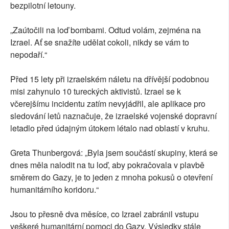
bezpilotní letouny.
„Zaútočili na loď bombami. Odtud volám, zejména na
Izrael. Ať se snažíte udělat cokoli, nikdy se vám to
nepodaří.“
Před 15 lety při izraelském náletu na dřívější podobnou
misi zahynulo 10 tureckých aktivistů. Izrael se k
včerejšímu incidentu zatím nevyjádřil, ale aplikace pro
sledování letů naznačuje, že izraelské vojenské dopravní
letadlo před údajným útokem létalo nad oblastí v kruhu.
Greta Thunbergová: „Byla jsem součástí skupiny, která se
dnes měla nalodit na tu loď, aby pokračovala v plavbě
směrem do Gazy, je to jeden z mnoha pokusů o otevření
humanitárního koridoru.“
Jsou to přesně dva měsíce, co Izrael zabránil vstupu
veškeré humanitární pomoci do Gazy. Výsledky stále