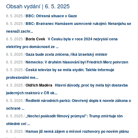
Obsah vydání | 6. 5. 2025
6. 5. 2025 /
BBC: Otřesná situace v Gaze
6. 5. 2025 /
BBC: Bratranec Hamásem usmrcené rukojmí: Netanjahu se
nesnaží zachr...
6. 5. 2025 /
Boris Cvek
V Česku byla v roce 2024 nejvyšší cena
elektřiny pro domácnosti ze ...
6. 5. 2025 /
Gaza bude zcela zničena, říká izraelský ministr
6. 5. 2025 /
Německo: V druhém hlasování byl Friedrich Merz potvrzen
5. 5. 2025 /
Česká televize by se měla stydět. Takhle informuje
profesionální me...
4. 5. 2025 /
Oldřich Maděra
Hlavní důvody, proč by měla být dostavba
jaderných reaktorů v ČR ok...
6. 5. 2025 /
Ředitelé národních parků: Otevřený dopis k novele zákona o
ochraně ...
6. 5. 2025 /
„Nechci poškodit filmový průmysl": Trump zmírňuje tón
ohledně cel ...
6. 5. 2025 /
Hamas již nemá zájem o mírové rozhovory po novém plánu