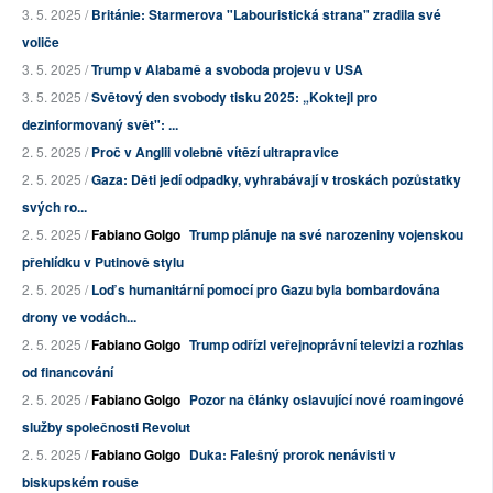
3. 5. 2025 /
Británie: Starmerova "Labouristická strana" zradila své
voliče
3. 5. 2025 /
Trump v Alabamě a svoboda projevu v USA
3. 5. 2025 /
Světový den svobody tisku 2025: „Koktejl pro
dezinformovaný svět": ...
2. 5. 2025 /
Proč v Anglii volebně vítězí ultrapravice
2. 5. 2025 /
Gaza: Děti jedí odpadky, vyhrabávají v troskách pozůstatky
svých ro...
2. 5. 2025 /
Fabiano Golgo
Trump plánuje na své narozeniny vojenskou
přehlídku v Putinově stylu
2. 5. 2025 /
Loď s humanitární pomocí pro Gazu byla bombardována
drony ve vodách...
2. 5. 2025 /
Fabiano Golgo
Trump odřízl veřejnoprávní televizi a rozhlas
od financování
2. 5. 2025 /
Fabiano Golgo
Pozor na články oslavující nové roamingové
služby společnosti Revolut
2. 5. 2025 /
Fabiano Golgo
Duka: Falešný prorok nenávisti v
biskupském rouše