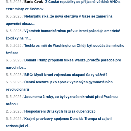
5. 5. 2025 /
Boris Cvek
Z České republiky se při jasné většině ANO s
extremisty ve Sněmov...
6. 5. 2025 /
Netanjahu říká, že nová ofenzíva v Gaze se zaměří na
upevnění obsaz...
6. 5. 2025 /
Výsměch humanitárnímu právu: Izrael požaduje americké
žoldáky na “h...
6. 5. 2025 /
Techbros míří do Washingtonu: Chtějí být součástí smrtícího
řetězce
6. 5. 2025 /
Donald Trump propustil Mikea Waltze, protože poradce pro
národní be...
5. 5. 2025 /
BBC: Myslí Izrael vojenskou okupaci Gazy vážně?
5. 5. 2025 /
Česká televize jako spolek vyčichlých gymnaziálních
revolucionářů
5. 5. 2025 /
Jsou tomu 3 roky, co byl vyznačen kruháč před Prašnou
bránou
2. 5. 2025 /
Hospodaření Britských listů za duben 2025
5. 5. 2025 /
Krajně pravicový spojenec Donalda Trumpa si zajistil
rozhodující ví...