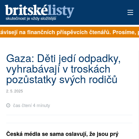
ávisejí na finančních příspěvcích čtenářů. Prosíme, př
PŘIHLÁSIT
AKTUÁLNÍ VYDÁNÍ
Gaza: Děti jedí odpadky,
ARCHIV
vyhrabávají v troskách
pozůstatky svých rodičů
ROZHOVORY
TÉMATA
2. 5. 2025
NEJČTENĚJŠÍ ZA 7 DNÍ
čas čtení 4 minuty
AUTOŘI
PŘÍSPĚVKY NA PROVOZ
Česká média se sama oslavují, že jsou prý