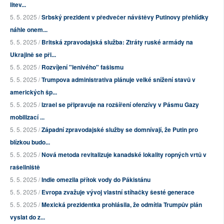
litev...
5. 5. 2025 /
Srbský prezident v předvečer návštěvy Putinovy přehlídky
náhle onem...
5. 5. 2025 /
Britská zpravodajská služba: Ztráty ruské armády na
Ukrajině se při...
5. 5. 2025 /
Rozvíjení "lenivého" fašismu
5. 5. 2025 /
Trumpova administrativa plánuje velké snížení stavů v
amerických šp...
5. 5. 2025 /
Izrael se připravuje na rozšíření ofenzívy v Pásmu Gazy
mobilizací ...
5. 5. 2025 /
Západní zpravodajské služby se domnívají, že Putin pro
blízkou budo...
5. 5. 2025 /
Nová metoda revitalizuje kanadské lokality ropných vrtů v
rašeliniště
5. 5. 2025 /
Indie omezila přítok vody do Pákistánu
5. 5. 2025 /
Evropa zvažuje vývoj vlastní stíhačky šesté generace
5. 5. 2025 /
Mexická prezidentka prohlásila, že odmítla Trumpův plán
vyslat do z...