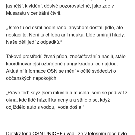
jasnější, k vidění, děsivě pozorovatelné, jako zde v
Musaratu v centrální čtvrti.
„Jsme tu od osmi hodin ráno, abychom dostali jídlo, ale
nestačí to. Není tu chleba ani mouka. Lidé umírají hlady.
Naše děti jedí z odpadků.“
Takové prostředí, živná půda, znečišťování a násilí, stále
koordinovanější ozbrojené gangy kradou, co najdou.
Aktuální informace OSN se mění v očité svědectví o
občanských nepokojích:
„Právě teď, když jsem mluvila a musela jsem se podívat z
okna, kde lidé házeli kameny a a střílelo se, když
odjíždělo auto s vodou, voda došla."
Dětský fond OSN UNICEF uvádí, že v letošním roce bylo