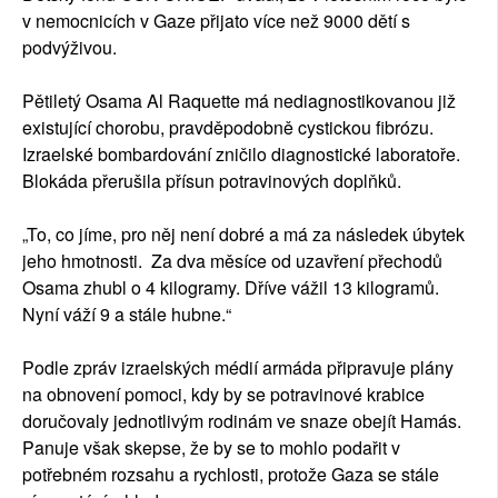
v nemocnicích v Gaze přijato více než 9000 dětí s
podvýživou.
Pětiletý Osama Al Raquette má nediagnostikovanou již
existující chorobu, pravděpodobně cystickou fibrózu.
Izraelské bombardování zničilo diagnostické laboratoře.
Blokáda přerušila přísun potravinových doplňků.
„To, co jíme, pro něj není dobré a má za následek úbytek
jeho hmotnosti. Za dva měsíce od uzavření přechodů
Osama zhubl o 4 kilogramy. Dříve vážil 13 kilogramů.
Nyní váží 9 a stále hubne.“
Podle zpráv izraelských médií armáda připravuje plány
na obnovení pomoci, kdy by se potravinové krabice
doručovaly jednotlivým rodinám ve snaze obejít Hamás.
Panuje však skepse, že by se to mohlo podařit v
potřebném rozsahu a rychlosti, protože Gaza se stále