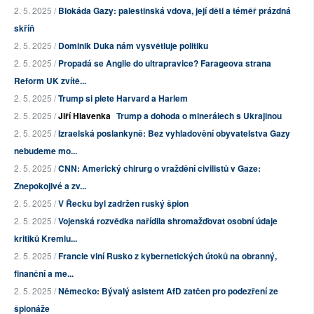
2. 5. 2025 /
Blokáda Gazy: palestinská vdova, její děti a téměř prázdná
skříň
2. 5. 2025 /
Dominik Duka nám vysvětluje politiku
2. 5. 2025 /
Propadá se Anglie do ultrapravice? Farageova strana
Reform UK zvítě...
2. 5. 2025 /
Trump si plete Harvard a Harlem
2. 5. 2025 /
Jiří Hlavenka
Trump a dohoda o minerálech s Ukrajinou
2. 5. 2025 /
Izraelská poslankyně: Bez vyhladovění obyvatelstva Gazy
nebudeme mo...
2. 5. 2025 /
CNN: Americký chirurg o vraždění civilistů v Gaze:
Znepokojivé a zv...
2. 5. 2025 /
V Řecku byl zadržen ruský špion
2. 5. 2025 /
Vojenská rozvědka nařídila shromažďovat osobní údaje
kritiků Kremlu...
2. 5. 2025 /
Francie viní Rusko z kybernetických útoků na obranný,
finanční a me...
2. 5. 2025 /
Německo: Bývalý asistent AfD zatčen pro podezření ze
špionáže