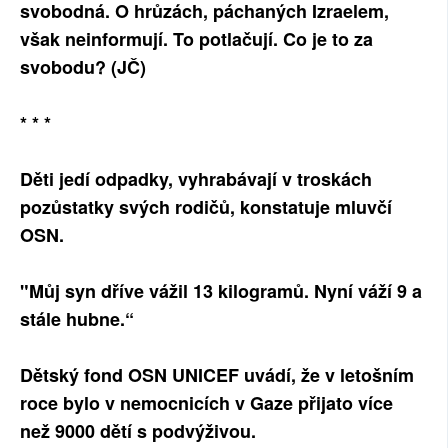
svobodná. O hrůzách, páchaných Izraelem,
SOCIÁLNÍ SÍTĚ
však neinformují. To potlačují. Co je to za
svobodu? (JČ)
RUBRIKY
PLNÁ VERZE STRÁNEK
* * *
Děti jedí odpadky, vyhrabávají v troskách
pozůstatky svých rodičů, konstatuje mluvčí
OSN.
"Můj syn dříve vážil 13 kilogramů. Nyní váží 9 a
stále hubne.“
Dětský fond OSN UNICEF uvádí, že v letošním
roce bylo v nemocnicích v Gaze přijato více
než 9000 dětí s podvýživou.