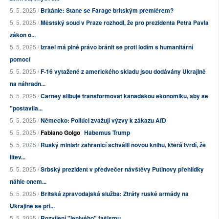
5. 5. 2025 /
Británie: Stane se Farage britským premiérem?
5. 5. 2025 /
Městský soud v Praze rozhodl, že pro prezidenta Petra Pavla
zákon o...
5. 5. 2025 /
Izrael má plné právo bránit se proti lodím s humanitární
pomocí
5. 5. 2025 /
F-16 vytažené z amerického skladu jsou dodávány Ukrajině
na náhradn...
5. 5. 2025 /
Carney slibuje transformovat kanadskou ekonomiku, aby se
"postavila...
5. 5. 2025 /
Německo: Politici zvažují výzvy k zákazu AfD
5. 5. 2025 /
Fabiano Golgo
Habemus Trump
5. 5. 2025 /
Ruský ministr zahraničí schválil novou knihu, která tvrdí, že
litev...
5. 5. 2025 /
Srbský prezident v předvečer návštěvy Putinovy přehlídky
náhle onem...
5. 5. 2025 /
Britská zpravodajská služba: Ztráty ruské armády na
Ukrajině se při...
5. 5. 2025 /
Rozvíjení "lenivého" fašismu