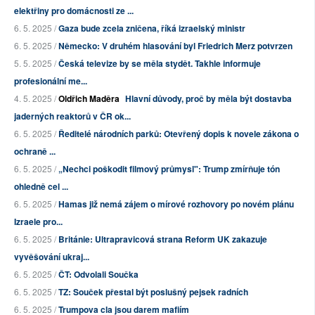
elektřiny pro domácnosti ze ...
6. 5. 2025 /
Gaza bude zcela zničena, říká izraelský ministr
6. 5. 2025 /
Německo: V druhém hlasování byl Friedrich Merz potvrzen
5. 5. 2025 /
Česká televize by se měla stydět. Takhle informuje
profesionální me...
4. 5. 2025 /
Oldřich Maděra
Hlavní důvody, proč by měla být dostavba
jaderných reaktorů v ČR ok...
6. 5. 2025 /
Ředitelé národních parků: Otevřený dopis k novele zákona o
ochraně ...
6. 5. 2025 /
„Nechci poškodit filmový průmysl": Trump zmírňuje tón
ohledně cel ...
6. 5. 2025 /
Hamas již nemá zájem o mírové rozhovory po novém plánu
Izraele pro...
6. 5. 2025 /
Británie: Ultrapravicová strana Reform UK zakazuje
vyvěšování ukraj...
6. 5. 2025 /
ČT: Odvolali Součka
6. 5. 2025 /
TZ: Souček přestal být poslušný pejsek radních
6. 5. 2025 /
Trumpova cla jsou darem mafiím