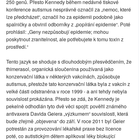
250 genů. Přesto Kennedy během nedávné tiskové
konference autismus nesprávně označil za „nemoc, které
lze předcházet“, označil ho za epidemii podobně jako
spalničky a obvinil odborníky z „popírání epidemie“. Poté
prohlásil: „Geny nezpůsobují epidemie; mohou
poskytnout zranitelnost, ale potřebujete k tomu toxin z
prostředí.“
Tento jazyk se shoduje s dlouhodobým přesvědčením, že
thimerasol, organická sloučenina používaná jako
konzervační látka v některých vakcínách, způsobuje
autismus, přestože tato konzervační látka byla z vakcín z
velké části odstraněna v roce 1999 - a ani tehdy nebyla
souvislost prokázána. Přesto se zdá, že Kennedy je
pekelně odhodlán tyto dvě věci spojit: pověřil známého
antivaxera Davida Geiera „výzkumem“ souvislosti, která
bude zřejmě „objevena“ do září. V roce 2011 byl Geier
potrestán za provozování lékařské praxe bez licence
poté, co autistickým dětem aplikoval léky blokující