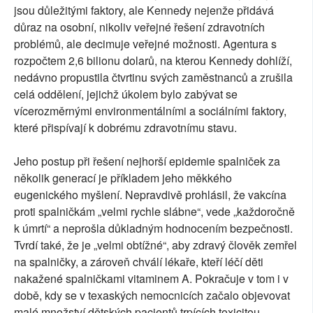
jsou důležitými faktory, ale Kennedy nejenže přidává
důraz na osobní, nikoliv veřejné řešení zdravotních
problémů, ale decimuje veřejné možnosti. Agentura s
rozpočtem 2,6 bilionu dolarů, na kterou Kennedy dohlíží,
nedávno propustila čtvrtinu svých zaměstnanců a zrušila
celá oddělení, jejichž úkolem bylo zabývat se
vícerozměrnými environmentálními a sociálními faktory,
které přispívají k dobrému zdravotnímu stavu.
Jeho postup při řešení nejhorší epidemie spalniček za
několik generací je příkladem jeho měkkého
eugenického myšlení. Nepravdivě prohlásil, že vakcína
proti spalničkám „velmi rychle slábne“, vede „každoročně
k úmrtí“ a neprošla důkladným hodnocením bezpečnosti.
Tvrdí také, že je „velmi obtížné“, aby zdravý člověk zemřel
na spalničky, a zároveň chválí lékaře, kteří léčí děti
nakažené spalničkami vitaminem A. Pokračuje v tom i v
době, kdy se v texaských nemocnicích začalo objevovat
malé množství dětských pacientů trpících toxicitou