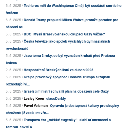
6. 5. 2025 /
Techbros míří do Washingtonu: Chtějí být součástí smrtícího
řetězce
6. 5. 2025 /
Donald Trump propustil Mikea Waltze, protože poradce pro
národní be...
5. 5. 2025 /
BBC: Myslí Izrael vojenskou okupaci Gazy vážně?
5. 5. 2025 /
Česká televize jako spolek vyčichlých gymnaziálních
revolucionářů
5. 5. 2025 /
Jsou tomu 3 roky, co byl vyznačen kruháč před Prašnou
bránou
2. 5. 2025 /
Hospodaření Britských listů za duben 2025
5. 5. 2025 /
Krajně pravicový spojenec Donalda Trumpa si zajistil
rozhodující ví...
5. 5. 2025 /
Izraelští ministři schválili plán na obsazení celé Gazy
5. 5. 2025 /
Lesley Keen
glassDarkly
5. 5. 2025 /
Pavel Veleman
Opravdu je dostupnost kultury pro skupiny
ohrožené již zcela otevře...
5. 5. 2025 /
Trumpova éra „měkké eugeniky“: slabí ať onemocní a
zemřou, chytří a...