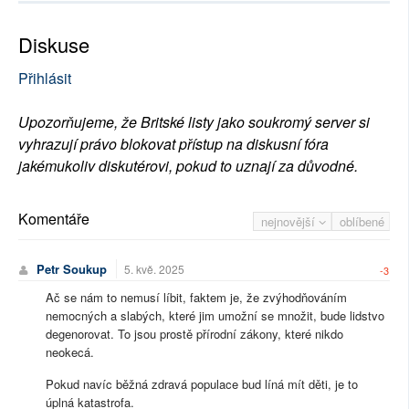
Diskuse
Přihlásit
Upozorňujeme, že Britské listy jako soukromý server si
vyhrazují právo blokovat přístup na diskusní fóra
jakémukoliv diskutérovi, pokud to uznají za důvodné.
Komentáře
nejnovější
oblíbené
Petr Soukup
5. kvě. 2025
-3
Ač se nám to nemusí líbit, faktem je, že zvýhodňováním
nemocných a slabých, které jim umožní se množit, bude lidstvo
degenorovat. To jsou prostě přírodní zákony, které nikdo
neokecá.
Pokud navíc běžná zdravá populace bud líná mít děti, je to
úplná katastrofa.