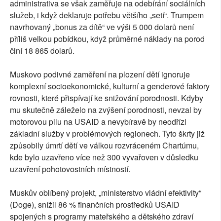
administrativa se však zaměřuje na odebírání sociálních
služeb, i když deklaruje potřebu většího „setí“. Trumpem
navrhovaný „bonus za dítě“ ve výši 5 000 dolarů není
příliš velkou pobídkou, když průměrné náklady na porod
činí 18 865 dolarů.
Muskovo podivné zaměření na plození dětí ignoruje
komplexní socioekonomické, kulturní a genderové faktory
rovnosti, které přispívají ke snižování porodnosti. Kdyby
mu skutečně záleželo na zvýšení porodnosti, nevzal by
motorovou pilu na USAID a nevybíravě by neodřízl
základní služby v problémových regionech. Tyto škrty již
způsobily úmrtí dětí ve válkou rozvráceném Chartúmu,
kde bylo uzavřeno více než 300 vyvařoven v důsledku
uzavření pohotovostních místností.
Muskův oblíbený projekt, „ministerstvo vládní efektivity“
(Doge), snížil 86 % finančních prostředků USAID
spojených s programy mateřského a dětského zdraví