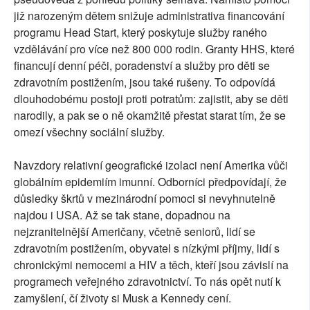
již narozeným dětem snižuje administrativa financování
programu Head Start, který poskytuje služby raného
vzdělávání pro více než 800 000 rodin. Granty HHS, které
financují denní péči, poradenství a služby pro děti se
zdravotním postižením, jsou také rušeny. To odpovídá
dlouhodobému postoji proti potratům: zajistit, aby se děti
narodily, a pak se o ně okamžitě přestat starat tím, že se
omezí všechny sociální služby.
Navzdory relativní geografické izolaci není Amerika vůči
globálním epidemiím imunní. Odborníci předpovídají, že
důsledky škrtů v mezinárodní pomoci si nevyhnutelně
najdou i USA. Až se tak stane, dopadnou na
nejzranitelnější Američany, včetně seniorů, lidí se
zdravotním postižením, obyvatel s nízkými příjmy, lidí s
chronickými nemocemi a HIV a těch, kteří jsou závislí na
programech veřejného zdravotnictví. To nás opět nutí k
zamyšlení, čí životy si Musk a Kennedy cení.