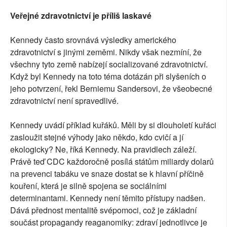
Veřejné zdravotnictví je příliš laskavé
Kennedy často srovnává výsledky amerického
zdravotnictví s jinými zeměmi. Nikdy však nezmíní, že
všechny tyto země nabízejí socializované zdravotnictví.
Když byl Kennedy na toto téma dotázán při slyšeních o
jeho potvrzení, řekl Berniemu Sandersovi, že všeobecné
zdravotnictví není spravedlivé.
Kennedy uvádí příklad kuřáků. Měli by si dlouholetí kuřáci
zasloužit stejné výhody jako někdo, kdo cvičí a jí
ekologicky? Ne, říká Kennedy. Na pravidlech záleží.
Právě teď CDC každoročně posílá státům miliardy dolarů
na prevenci tabáku ve snaze dostat se k hlavní příčině
kouření, která je silně spojena se sociálními
determinantami. Kennedy není těmito přístupy nadšen.
Dává přednost mentalitě svépomoci, což je základní
součást propagandy reaganomiky: zdraví jednotlivce je