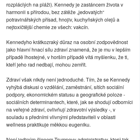
rozpláclých na pláži). Kennedy je zastáncem života v
harmonii s přírodou, bez zátěže „jedovatých“
potravinářských přísad, hnojiv, kuchyňských olejů a
nejtoxičtější chemie ze všech: vakcín.
Kennedyho krátkozraký důraz na osobní zodpovědnost
jako hlavní hnací sílu zdraví znamená, že je mu v lepším
případě lhostejné, v horším případě vítá myšlenku, že ti,
kteří jeho rad nedbají, mohou zemřít.
Zdraví však nikdy není jednoduché. Tím, že se Kennedy
vyhýbá diskusi o vzdělání, zaměstnání, sítích sociální
podpory, ekonomickém statusu a geografické poloze -
sociálních determinantech, které, jak se shodují odborníci
na veřejné zdraví, ovlivňují zdravotní výsledky -, v
souladu s předními vlivnými představiteli v oblasti
wellness praktikuje měkkou eugeniku.
Není jediným členem Trumpovy administrativy, který tak