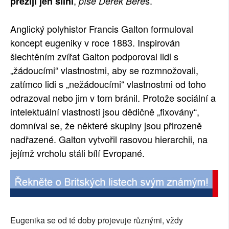
,
s.
přežijí jen silní
píše Derek Bere
Anglický polyhistor Francis Galton formuloval
koncept eugeniky v roce 1883. Inspirován
šlechtěním zvířat Galton podporoval lidi s
„žádoucími“ vlastnostmi, aby se rozmnožovali,
zatímco lidi s „nežádoucími“ vlastnostmi od toho
odrazoval nebo jim v tom bránil. Protože sociální a
intelektuální vlastnosti jsou dědičně „fixovány“,
domníval se, že některé skupiny jsou přirozeně
nadřazené. Galton vytvořil rasovou hierarchii, na
jejímž vrcholu stáli bílí Evropané.
Eugenika se od té doby projevuje různými, vždy