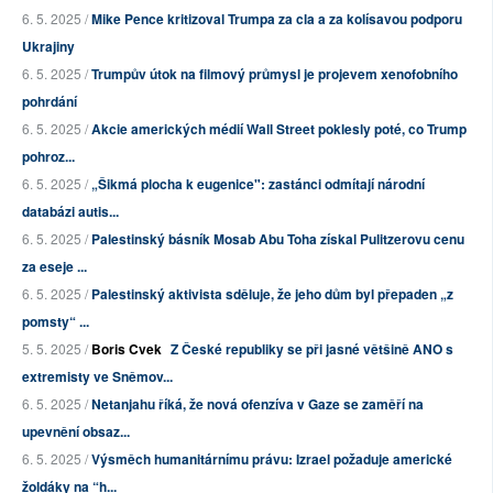
6. 5. 2025 /
Mike Pence kritizoval Trumpa za cla a za kolísavou podporu
Ukrajiny
6. 5. 2025 /
Trumpův útok na filmový průmysl je projevem xenofobního
pohrdání
6. 5. 2025 /
Akcie amerických médií Wall Street poklesly poté, co Trump
pohroz...
6. 5. 2025 /
„Šikmá plocha k eugenice": zastánci odmítají národní
databázi autis...
6. 5. 2025 /
Palestinský básník Mosab Abu Toha získal Pulitzerovu cenu
za eseje ...
6. 5. 2025 /
Palestinský aktivista sděluje, že jeho dům byl přepaden „z
pomsty“ ...
5. 5. 2025 /
Boris Cvek
Z České republiky se při jasné většině ANO s
extremisty ve Sněmov...
6. 5. 2025 /
Netanjahu říká, že nová ofenzíva v Gaze se zaměří na
upevnění obsaz...
6. 5. 2025 /
Výsměch humanitárnímu právu: Izrael požaduje americké
žoldáky na “h...