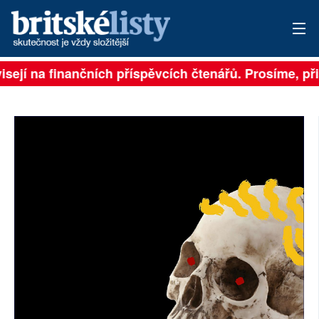
ejí na finančních příspěvcích čtenářů. Prosíme, přisp
PŘIHLÁSIT
AKTUÁLNÍ VYDÁNÍ
ARCHIV
ROZHOVORY
TÉMATA
NEJČTENĚJŠÍ ZA 7 DNÍ
AUTOŘI
PŘÍSPĚVKY NA PROVOZ