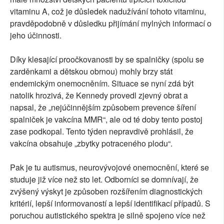
vitaminu A, což je důsledek nadužívání tohoto vitaminu,
pravděpodobně v důsledku přijímání mylných informací o
jeho účinnosti.
Díky klesající proočkovanosti by se spalničky (spolu se
zarděnkami a dětskou obrnou) mohly brzy stát
endemickým onemocněním. Situace se nyní zdá být
natolik hrozivá, že Kennedy provedl zjevný obrat a
napsal, že „nejúčinnějším způsobem prevence šíření
spalniček je vakcína MMR“, ale od té doby tento postoj
zase podkopal. Tento týden nepravdivě prohlásil, že
vakcína obsahuje „zbytky potraceného plodu“.
Pak je tu autismus, neurovývojové onemocnění, které se
studuje již více než sto let. Odborníci se domnívají, že
zvýšený výskyt je způsoben rozšířením diagnostických
kritérií, lepší informovaností a lepší identifikací případů. S
poruchou autistického spektra je silně spojeno více než