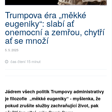
SOCIÁLNÍ SÍTĚ
Trumpova éra „měkké
RUBRIKY
eugeniky“: slabí ať
onemocní a zemřou, chytří
PLNÁ VERZE STRÁNEK
ať se množí
5. 5. 2025
čas čtení 15 minut
Jádrem všech politik Trumpovy administrativy
je filozofie „měkké eugeniky“ - myšlenka, že
pokud zrušíte služby zachraňující život, pak