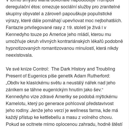
deregulační étos: omezuje sociální služby pro zranitelné
skupiny obyvatel a zároveň papouškuje populistické
výrazy, které dále pomáhají upevňovat moc nejbohatších.
Fantazie privilegované rasy z 19. století je živá i v
Kennedyho touze po Americe jeho mládí, kterou mu
umožňuje okruh vlivných kontrariánských lékařů podobně
hypnotizovaných romantizovanou minulostí, která nikdy
neexistovala.
Ve své knize Control: The Dark History and Troubling
Present of Eugenics píše genetik Adam Rutherford:
„Obdiv ke klasickému světu a neustálý nářek nad jeho
zánikem se táhne eugenickým hnutím jako šev.“
Kennedyho vize zdravé Ameriky se podobá mýtickému
Kamelotu, který po generace pohlcoval představivost
jeho rodiny. Jenže jeho verzí je wellness farma, kde má
každý přístup ke kettlebellu a masu z volného chovu.
Pokud se ocitnete mimo oplocenou zahradu, hodně štěstí