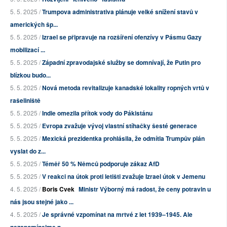
5. 5. 2025 /
Trumpova administrativa plánuje velké snížení stavů v
amerických šp...
5. 5. 2025 /
Izrael se připravuje na rozšíření ofenzívy v Pásmu Gazy
mobilizací ...
5. 5. 2025 /
Západní zpravodajské služby se domnívají, že Putin pro
blízkou budo...
5. 5. 2025 /
Nová metoda revitalizuje kanadské lokality ropných vrtů v
rašeliniště
5. 5. 2025 /
Indie omezila přítok vody do Pákistánu
5. 5. 2025 /
Evropa zvažuje vývoj vlastní stíhačky šesté generace
5. 5. 2025 /
Mexická prezidentka prohlásila, že odmítla Trumpův plán
vyslat do z...
5. 5. 2025 /
Téměř 50 % Němců podporuje zákaz AfD
5. 5. 2025 /
V reakci na útok proti letišti zvažuje Izrael útok v Jemenu
4. 5. 2025 /
Boris Cvek
Ministr Výborný má radost, že ceny potravin u
nás jsou stejné jako ...
4. 5. 2025 /
Je správné vzpomínat na mrtvé z let 1939–1945. Ale
nezapomínejme n...