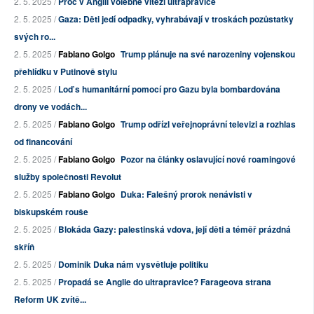
2. 5. 2025 /
Proč v Anglii volebně vítězí ultrapravice
2. 5. 2025 /
Gaza: Děti jedí odpadky, vyhrabávají v troskách pozůstatky
svých ro...
2. 5. 2025 /
Fabiano Golgo
Trump plánuje na své narozeniny vojenskou
přehlídku v Putinově stylu
2. 5. 2025 /
Loď s humanitární pomocí pro Gazu byla bombardována
drony ve vodách...
2. 5. 2025 /
Fabiano Golgo
Trump odřízl veřejnoprávní televizi a rozhlas
od financování
2. 5. 2025 /
Fabiano Golgo
Pozor na články oslavující nové roamingové
služby společnosti Revolut
2. 5. 2025 /
Fabiano Golgo
Duka: Falešný prorok nenávisti v
biskupském rouše
2. 5. 2025 /
Blokáda Gazy: palestinská vdova, její děti a téměř prázdná
skříň
2. 5. 2025 /
Dominik Duka nám vysvětluje politiku
2. 5. 2025 /
Propadá se Anglie do ultrapravice? Farageova strana
Reform UK zvítě...