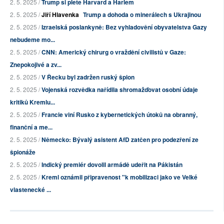
2. 5. 2025 /
Trump si plete Harvard a Harlem
2. 5. 2025 /
Jiří Hlavenka
Trump a dohoda o minerálech s Ukrajinou
2. 5. 2025 /
Izraelská poslankyně: Bez vyhladovění obyvatelstva Gazy
nebudeme mo...
2. 5. 2025 /
CNN: Americký chirurg o vraždění civilistů v Gaze:
Znepokojivé a zv...
2. 5. 2025 /
V Řecku byl zadržen ruský špion
2. 5. 2025 /
Vojenská rozvědka nařídila shromažďovat osobní údaje
kritiků Kremlu...
2. 5. 2025 /
Francie viní Rusko z kybernetických útoků na obranný,
finanční a me...
2. 5. 2025 /
Německo: Bývalý asistent AfD zatčen pro podezření ze
špionáže
2. 5. 2025 /
Indický premiér dovolil armádě udeřit na Pákistán
2. 5. 2025 /
Kreml oznámil připravenost "k mobilizaci jako ve Velké
vlastenecké ...