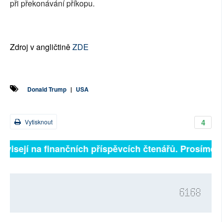
při překonávání příkopu.
Zdroj v angličtině
ZDE
Donald Trump
|
USA
4
Vytisknout
visejí na finančních příspěvcích čtenářů. Prosíme, při
6168