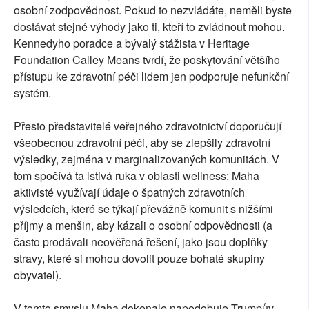
osobní zodpovědnost. Pokud to nezvládáte, neměli byste
dostávat stejné výhody jako ti, kteří to zvládnout mohou.
Kennedyho poradce a bývalý stážista v Heritage
Foundation Calley Means tvrdí, že poskytování většího
přístupu ke zdravotní péči lidem jen podporuje nefunkční
systém.
Přesto představitelé veřejného zdravotnictví doporučují
všeobecnou zdravotní péči, aby se zlepšily zdravotní
výsledky, zejména v marginalizovaných komunitách. V
tom spočívá ta lstivá ruka v oblasti wellness: Maha
aktivisté využívají údaje o špatných zdravotních
výsledcích, které se týkají převážně komunit s nižšími
příjmy a menšin, aby kázali o osobní odpovědnosti (a
často prodávali neověřená řešení, jako jsou doplňky
stravy, které si mohou dovolit pouze bohaté skupiny
obyvatel).
V tomto smyslu Maha dokonale napodobuje Trumpův