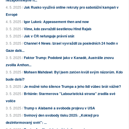
4. 5. 2025 /
Jak Rusko využívá online rekruty pro sabotážní kampaň v
Evropě
4. 5. 2025 /
Igor Lukeš: Appeasement then and now
3. 5. 2025 /
Víme, kdo zavraždil šestiletou Hind Rajab
3. 5. 2025 /
Jak v ČR nefunguje právní stát
3. 5. 2025 /
Channel 4 News: Izrael vyvraždil za posledních 24 hodin v
Gaze dalš...
3. 5. 2025 /
Faktor Trump: Podobně jako v Kanadě, Austrálie znovu
zvolila Anthon...
3. 5. 2025 /
Mohsen Mahdawi: Byl jsem zatčen kvůli svým názorům. Kdo
bude další?
3. 5. 2025 /
Je možné toho šílence Trumpa a jeho lidi vůbec brát vážně?
3. 5. 2025 /
Británie: Starmerova "Labouristická strana" zradila své
voliče
3. 5. 2025 /
Trump v Alabamě a svoboda projevu v USA
3. 5. 2025 /
Světový den svobody tisku 2025: „Koktejl pro
dezinformovaný svět": ...