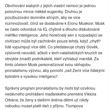
Obviňování slabých z jejich vlastní nemoci je jednou
polovinou mince měkké eugeniky. Druhou je
povzbuzování domněle silných, aby se více
rozmnožovali, čímž se dostáváme k Elonu Muskovi. Musk
se často odvolává na IQ, chybné a dlouho diskutované
měřítko inteligence. Jeho horečnatý sen o rozpadající se
civilizaci může být zachráněn pouze tehdy, když „chytří“
lidé vypumpují více dětí. Co představuje chytrý člověk,
výslovně neuvádí, ačkoli v tech-natalistických kruzích se
obvykle zrcadlí podnikatelé, kteří vyhlašují mandát. Za
tímto účelem Musk personalizoval svou obhajobu
pronatalismu výzvou, aby pomohl „osít Zemi více lidskými
bytostmi s vysokou inteligencí“.
Správný program pronatalismu by mohl být ozvěnou
nedávného prohlášení maďarského premiéra Viktora
Orbána, že ženy s dalšími dvěma dětmi už nikdy
nebudou muset platit daň z příjmu. Trumpova