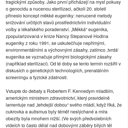
tragickými způsoby. Jako první přicházejí na mysl pokusy
o genocidu a nucenou sterilizaci, ačkoli 20. století
přineslo koncept měkké eugeniky: nenucené metody
snižování určitých stavů prostřednictvím individuální
volby a lékařského poradenství. „Měkká“ eugenika,
zpopularizovaná v knize Nancy Stepanové Hodina
eugeniky z roku 1991, se uskutečňuje nepřímými,
environmentálními a výchovnými zásahy, zatímco ‚tvrdá‘
eugenika se vyznačuje přímými biologickými zásahy
(například sterilizací). Od té doby se tento termín rozšířil v
diskusích o genetických technologiích, prenatálním
screeningu a fyzické zdatnosti.
Vstupte do debaty s Robertem F. Kennedym mladším,
americkým ministrem zdravotnictví, který pravidelně
lamentuje nad „tehdejší dobou“ svého mládí, když říká, že
cukrovka a autismus byly téměř neslýchané a míra
obezity byla mnohem nižší. (Ve svých předvolebních
videích to často dělal nad dobovými záběry bílých těl