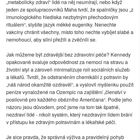
„metabolicky zdraví“ lidé na něj neumírají, nebo když
jeden ze spolupracovníků Maha tvrdí, že spalničky jsou „z
imunologického hlediska nezbytným přechodovým
rituálem“, slyšíte jazyk měkké eugeniky. Nenechte
vakcíny chránit všechny, místo toho nechte vybíjet slabé a
nemohoucí, aby silní přežili a zvěčnili se.
Jak můžeme být zdravější bez zdravotní péče? Kennedy
opakovaně svaluje odpovědnost za nemoci na stravu a
životní styl a zároveň minimalizuje roli sociálních služeb
a lékařů. Tvrdil, že odstraněním chemikálií z potravin by
„náš národ okamžitě ozdravěl“, a vyslovil myšlenku použít
peníze vynaložené na Ozempic na zajištění „členství v
posilovně pro každého obézního Američana“. Podle jeho
názoru jsou důvodem, proč jsme na tom tak špatně,
nezdraví lidé - nikoli systém, který nezdravým lidem brání
v přístupu ke zdravým potravinám a lékařské péči.
Je sice pravda, že správná výživa a pravidelný pohyb