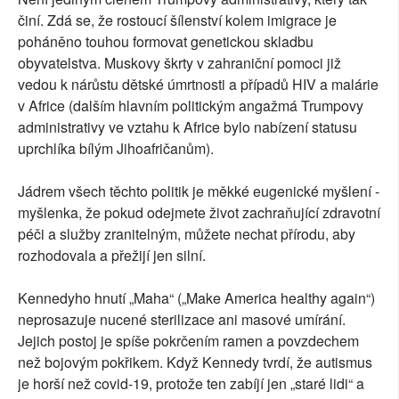
činí. Zdá se, že rostoucí šílenství kolem imigrace je
poháněno touhou formovat genetickou skladbu
obyvatelstva. Muskovy škrty v zahraniční pomoci již
vedou k nárůstu dětské úmrtnosti a případů HIV a malárie
v Africe (dalším hlavním politickým angažmá Trumpovy
administrativy ve vztahu k Africe bylo nabízení statusu
uprchlíka bílým Jihoafričanům).
Jádrem všech těchto politik je měkké eugenické myšlení -
myšlenka, že pokud odejmete život zachraňující zdravotní
péči a služby zranitelným, můžete nechat přírodu, aby
rozhodovala a přežijí jen silní.
Kennedyho hnutí „Maha“ („Make America healthy again“)
neprosazuje nucené sterilizace ani masové umírání.
Jejich postoj je spíše pokrčením ramen a povzdechem
než bojovým pokřikem. Když Kennedy tvrdí, že autismus
je horší než covid-19, protože ten zabíjí jen „staré lidi“ a