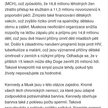
(MCH), což způsobilo, že 16,8 milionu těhotných žen
ztratilo přístup ke službám a 11,3 milionu novorozenců k
poporodní péči. Zmizelo také financování dětských
vakcín, což zvýšilo riziko úmrtí na spalničky, dětskou
obrnu a záškrt. Muskova neoficiální organizace snížila
rozpočty na léčbu zápalu plic a průjmu pro 14,8 milionu
dětí, což jsou dvě hlavní příčiny úmrtí dětí mladších pěti
let. Došlo k zásadnímu narušení programů boje proti HIV,
tuberkulóze a malárii, což jsou významné příčiny dětské
úmrtnosti v zemích s nízkými příjmy. Odhaduje se, že v
příštích 15 letech může díky Doge zemřít 25 milionů lidí.
Takové krveprolití má smysl pouze tehdy, pokud tyto
životy nepovažujete za hodnotné.
Kennedy a Musk jsou v této otázce zajedno. Kromě
všech těch chronických nemocí, za které jsou údajně
zodpovědná potravinářská barviva, Kennedy obviňuje
barviva také z poklesu počtu spermií. Taková
pseudověda z pohledu politiky selhává. Namísto pomoci