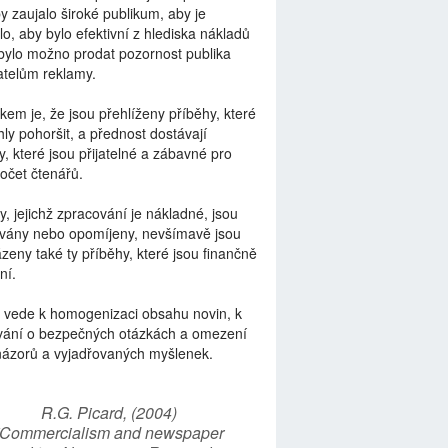
by zaujalo široké publikum, aby je
lo, aby bylo efektivní z hlediska nákladů
bylo možno prodat pozornost publika
telům reklamy.
kem je, že jsou přehlíženy příběhy, které
ly pohoršit, a přednost dostávají
y, které jsou přijatelné a zábavné pro
počet čtenářů.
y, jejichž zpracování je nákladné, jsou
vány nebo opomíjeny, nevšímavě jsou
zeny také ty příběhy, které jsou finančně
ní.
 vede k homogenizaci obsahu novin, k
vání o bezpečných otázkách a omezení
názorů a vyjadřovaných myšlenek.
R.G. Picard, (2004)
“Commercialism and newspaper