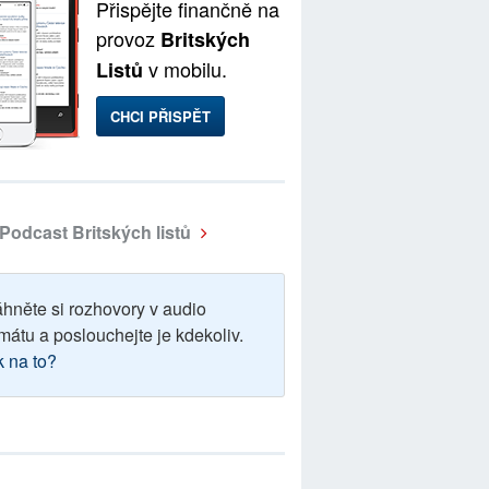
Přispějte finančně na
provoz
Britských
v mobilu.
Listů
CHCI PŘISPĚT
Podcast Britských listů
áhněte si rozhovory v audio
mátu a poslouchejte je kdekoliv.
k na to?