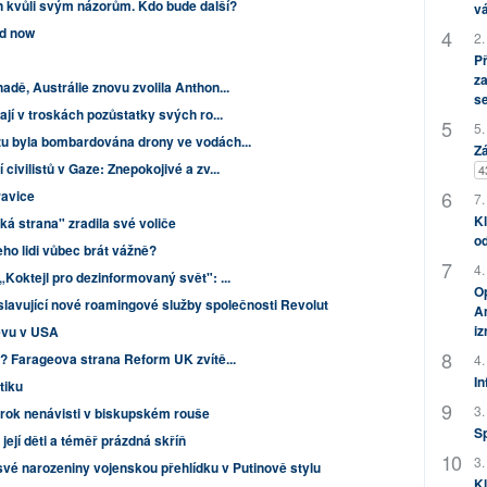
 kvůli svým názorům. Kdo bude další?
vá
nd now
2.
P
za
dě, Austrálie znovu zvolila Anthon...
s
ají v troskách pozůstatky svých ro...
5.
zu byla bombardována drony ve vodách...
Zá
ivilistů v Gaze: Znepokojivé a zv...
4
ravice
7.
Kl
ká strana" zradila své voliče
od
ho lidi vůbec brát vážně?
4.
Koktejl pro dezinformovaný svět": ...
Op
slavující nové roamingové služby společnosti Revolut
Am
i
evu v USA
e? Farageova strana Reform UK zvítě...
4.
In
tiku
3.
rok nenávisti v biskupském rouše
S
její děti a téměř prázdná skříň
3.
své narozeniny vojenskou přehlídku v Putinově stylu
Kl