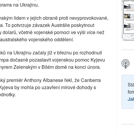
rams na Ukrajinu.
jinským lidem v jejich obraně proti nevyprovokované,
. To potvrzuje závazek Austrálie poskytnout
dy dolarů, včetně vojenské pomoci ve výši více než
e australského vojenského oddělení.
ků na Ukrajinu začaly již v březnu po rozhodnutí
umpa dočasně pozastavit vojenskou pomoc Kyjevu
ymyrem Zelenským v Bílém domě na konci února.
ký premiér Anthony Albanese řekl, že Canberra
St
 Kyjeva by mohla po uzavření mírové dohody s
for
ednotky.
Ja