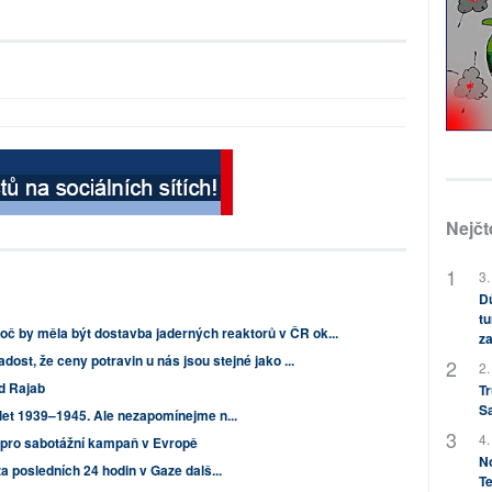
Nejčt
3.
Dů
tu
roč by měla být dostavba jaderných reaktorů v ČR ok...
za
dost, že ceny potravin u nás jsou stejné jako ...
2.
nd Rajab
Tr
S
let 1939–1945. Ale nezapomínejme n...
4.
 pro sabotážní kampaň v Evropě
No
a posledních 24 hodin v Gaze dalš...
Te