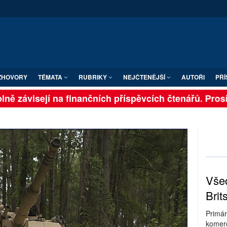
ZHOVORY
TÉMATA
RUBRIKY
NEJČTENĚJŠÍ
AUTOŘI
PŘÍ
ně závisejí na finančních příspěvcích čtenářů. Prosíme
Všec
Brit
Primár
komerc