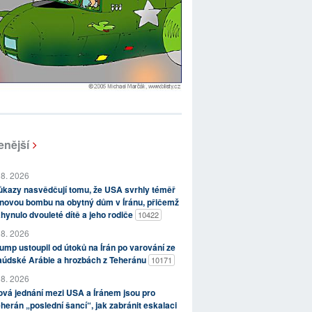
enější
 8. 2026
kazy nasvědčují tomu, že USA svrhly téměř
novou bombu na obytný dům v Íránu, přičemž
hynulo dvouleté dítě a jeho rodiče
10422
 8. 2026
ump ustoupil od útoků na Írán po varování ze
aúdské Arábie a hrozbách z Teheránu
10171
 8. 2026
vá jednání mezi USA a Íránem jsou pro
herán „poslední šancí“, jak zabránit eskalaci