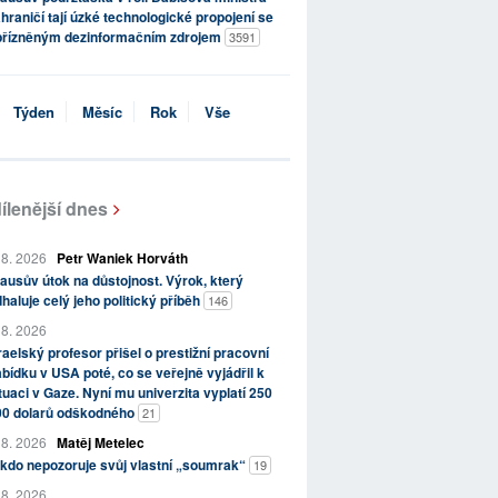
hraničí tají úzké technologické propojení se
přízněným dezinformačním zdrojem
3591
Týden
Měsíc
Rok
Vše
ílenější dnes
 8. 2026
Petr Waniek Horváth
ausův útok na důstojnost. Výrok, který
haluje celý jeho politický příběh
146
 8. 2026
raelský profesor přišel o prestižní pracovní
bídku v USA poté, co se veřejně vyjádřil k
tuaci v Gaze. Nyní mu univerzita vyplatí 250
00 dolarů odškodného
21
 8. 2026
Matěj Metelec
kdo nepozoruje svůj vlastní „soumrak“
19
 8. 2026