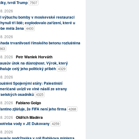
lky, tvrdí Trump
7507
 8. 2026
ři výbuchu bomby v moskevské restauraci
hynuli tři lidé; explodovalo zařízení, které u
ebe měla žena
4400
 8. 2026
hada trvanlivosti římského betonu rozluštěna
363
 8. 2026
Petr Waniek Horváth
ausův útok na důstojnost. Výrok, který
haluje celý jeho politický příběh
4329
 8. 2026
uštěni Spojenými státy: Palestinští
eričané uvízli ve vlně násilí ze strany
zraelských osadníků
4325
 8. 2026
Fabiano Golgo
fantino zjišťuje, že FIFA není jeho firma
4268
 8. 2026
Oldřich Maděra
potřeba vody v JE Dukovany
4259
 8. 2026
ausův podržtaška v roli Babišova ministra