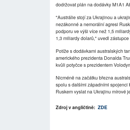
dodržovat plán na dodávky M1A1 Ab
"Austrálie stojí za Ukrajinou a ukra
nezákonné a nemorální agresi Ruska
podporu ve výši více než 1,5 miliar
1,3 miliardy dolarů," uvedl zástupc
Potíže s dodávkami australských tan
amerického prezidenta Donalda Tr
kvůli potyčce s prezidentem Volod
Nicméně na začátku března australs
spolu s dalšími západními spojenci
Ruskem vyslat na Ukrajinu mírové j
Zdroj v angličtině:
ZDE