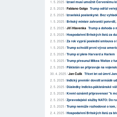
1. 5. 2025 /
Izrael musí umožnit Červenému kří
2. 5. 2025 /
Fabiano Golgo
Trump odřízl veřej
2. 5. 2025 /
Izraelská poslankyně: Bez vyhla
1. 5. 2025 /
Britský ministr zahraničí potvrdil, 
2. 5. 2025 /
Jiří Hlavenka
Trump a dohoda o m
2. 5. 2025 /
Hospodaření Britských listů za d
2. 5. 2025 /
Za rok vyprší poslední smlouva o 
1. 5. 2025 /
Trump schválil první vývoz americ
2. 5. 2025 /
Trump si plete Harvard a Harlem
1. 5. 2025 /
Trump přesunul Mikea Waltze z fu
2. 5. 2025 /
Pákistán se připravuje na vojenský 
30. 4. 2025 /
Jan Čulík
Třicet let od úmrtí Ja
2. 5. 2025 /
Indický premiér dovolil armádě ud
2. 5. 2025 /
Důsledky indicko-pákistánské válk
2. 5. 2025 /
Kreml oznámil připravenost "k mobi
2. 5. 2025 /
Zpravodajské služby NATO: Do rus
2. 5. 2025 /
Trump nemůže rozhodovat o tom, kd
2. 4. 2025 /
Hospodaření Britských listů za b