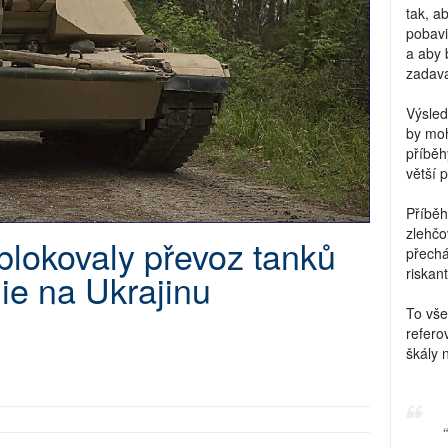
tak, a
pobavi
a aby 
zadava
Výsled
by moh
příběh
větší 
Příběh
zlehčo
blokovaly převoz tanků
přechá
riskant
ie na Ukrajinu
To vše
refero
škály 