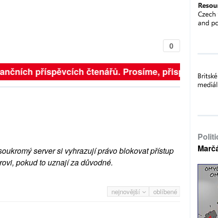
0
inančních příspěvcích čtenářů. Prosíme, přispějte. ➥
Polit
Marč
soukromý server si vyhrazují právo blokovat přístup
rovi, pokud to uznají za důvodné.
nejnovější
oblíbené