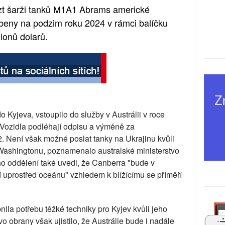
zt šarži tanků M1A1 Abrams americké
líbeny na podzim roku 2024 v rámci balíčku
ionů dolarů.
o Kyjeva, vstoupilo do služby v Austrálii v roce
 Vozidla podléhají odpisu a výměně za
. Není však možné poslat tanky na Ukrajinu kvůli
Washingtonu, poznamenalo australské ministerstvo
ho oddělení také uvedl, že Canberra "bude v
í uprostřed oceánu" vzhledem k blížícímu se příměří
la potřebu těžké techniky pro Kyjev kvůli jeho
vo obrany však ujistilo, že Austrálie bude i nadále