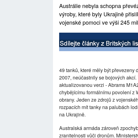
Austrálie nebyla schopna převé
výroby, které byly Ukrajině přis
vojenské pomoci ve výši 245 mil
49 tanků, které měly být převezeny d
2007, neúčastnily se bojových akcí.
aktualizovanou verzi - Abrams M1A2
chybějícímu formálnímu povolení z 
obrany. Jeden ze zdrojů z vojenské
rozpacích mít tanky na palubách lod
na Ukrajině.
Australská armáda zároveň zpochybni
zranitelnosti vůči dronům. Ministerst