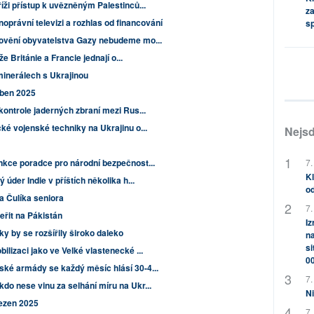
ži přístup k uvězněným Palestinců...
za
noprávní televizi a rozhlas od financování
s
dovění obyvatelstva Gazy nebudeme mo...
že Británie a Francie jednají o...
inerálech s Ukrajinou
uben 2025
kontrole jaderných zbraní mezi Rus...
ké vojenské techniky na Ukrajinu o...
Nejsd
nkce poradce pro národní bezpečnost...
7.
Kl
úder Indie v příštích několika h...
od
na Čulíka seniora
7.
eřit na Pákistán
Iz
y by se rozšířily široko daleko
na
si
lizaci jako ve Velké vlastenecké ...
0
ké armády se každý měsíc hlásí 30-4...
7.
o nese vinu za selhání míru na Ukr...
Ni
řezen 2025
7.