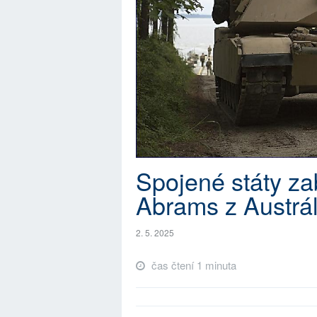
Spojené státy za
Abrams z Austrál
2. 5. 2025
čas čtení 1 minuta