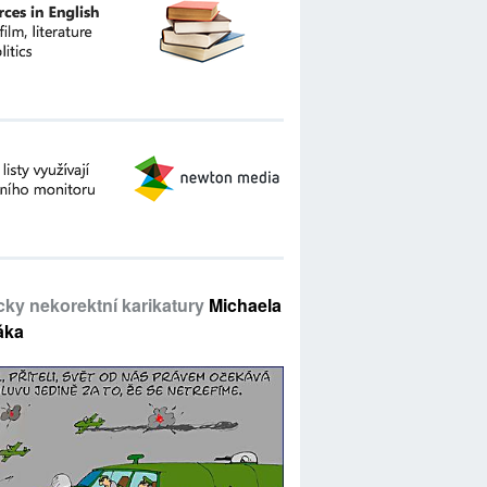
icky nekorektní karikatury
Michaela
áka