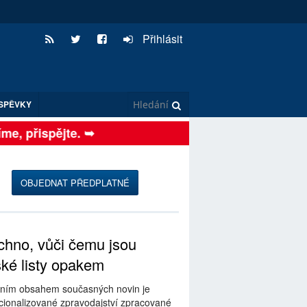
Přihlásit
SPĚVKY
, přispějte. ➥
OBJEDNAT PŘEDPLATNÉ
hno, vůči čemu jsou
ské listy opakem
ním obsahem současných novin je
ionalizované zpravodajství zpracované