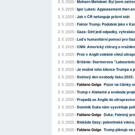
3. 5. 2025 /
Mohsen Mahdawi: Byl jsem zatčen
4. 5. 2025 /
Igor Lukeš: Appeasement then a
3. 5. 2025 /
Jak v ČR nefunguje právní stát
3. 5. 2025 /
Faktor Trump: Podobně jako v Kana
2. 5. 2025 /
Gaza: Děti jedí odpadky, vyhrabáv
2. 5. 2025 /
Loď s humanitární pomocí pro Ga
2. 5. 2025 /
CNN: Americký chirurg o vraždění c
2. 5. 2025 /
Proč v Anglii volebně vítězí ultrap
3. 5. 2025 /
Británie: Starmerova "Labouristic
3. 5. 2025 /
Je možné toho šílence Trumpa a je
3. 5. 2025 /
Světový den svobody tisku 2025: „
2. 5. 2025 /
Fabiano Golgo
Pozor na články o
3. 5. 2025 /
Trump v Alabamě a svoboda proj
2. 5. 2025 /
Propadá se Anglie do ultrapravic
2. 5. 2025 /
Dominik Duka nám vysvětluje poli
2. 5. 2025 /
Fabiano Golgo
Duka: Falešný pro
2. 5. 2025 /
Blokáda Gazy: palestinská vdova, 
2. 5. 2025 /
Fabiano Golgo
Trump plánuje na 