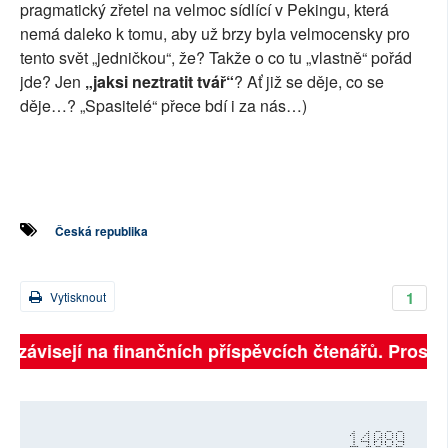
pragmatický zřetel na velmoc sídlící v Pekingu, která
nemá daleko k tomu, aby už brzy byla velmocensky pro
tento svět „jedničkou“, že? Takže o co tu „vlastně“ pořád
jde? Jen
„jaksi neztratit tvář“
? Ať již se děje, co se
děje…? „Spasitelé“ přece bdí i za nás…)
Česká republika
1
Vytisknout
ě závisejí na finančních příspěvcích čtenářů. Prosíme,
14089