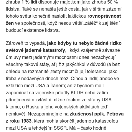
zhruba
1 % lidí
disponuje majetkem jako zhruba 50 %
lidstva. Také se nenašla ještě cesta, jak v širším zázemí
tohoto světa konečně nastolit faktickou
rovnoprávnost
žen
ve společnosti, když nesou větší „zátěž“ k zajištění
budoucí existence lidstva.
Zároveň to vypadá,
jako kdyby tu nebylo žádné riziko
světové jaderné katastrofy
, i když vzájemně závazné
úmluvy mezi jadernými mocnostmi dnes nezachycují
všechny takové státy, ať již z jakýchkoliv důvodů (a bez
ohledu na rozmanité „testy moci“ či její tolerance, jako
třeba v nedávných dnech mezi Čínou a Indií; anebo ve
vztazích mezi USA a Íránem; aniž bychom měli
zapomínat na vojenské priority KLDR nebo zatím
přinejmenším zvláštní mlžné reakce ze strany USA
k tomu; o Rusku a jeho vojenských aktivitách teď
nemluvě). Nezapomínejme na
zkušenost pplk. Petrova
z roku 1983
, která mohla skončit jadernou katastrofou
mezi USA a tehdejším SSSR. Má – často hodně