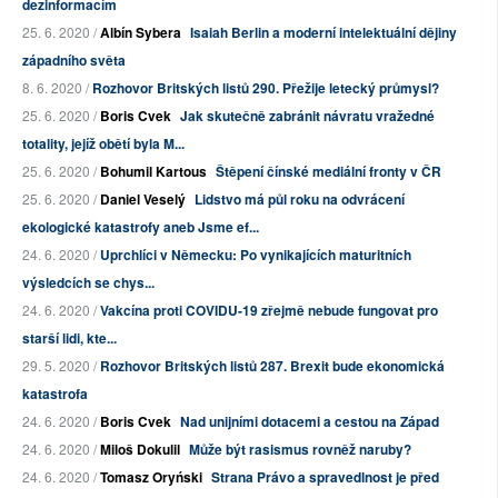
dezinformacím
25. 6. 2020 /
Albín Sybera
Isaiah Berlin a moderní intelektuální dějiny
západního světa
8. 6. 2020 /
Rozhovor Britských listů 290. Přežije letecký průmysl?
25. 6. 2020 /
Boris Cvek
Jak skutečně zabránit návratu vražedné
totality, jejíž obětí byla M...
25. 6. 2020 /
Bohumil Kartous
Štěpení čínské mediální fronty v ČR
25. 6. 2020 /
Daniel Veselý
Lidstvo má půl roku na odvrácení
ekologické katastrofy aneb Jsme ef...
24. 6. 2020 /
Uprchlíci v Německu: Po vynikajících maturitních
výsledcích se chys...
24. 6. 2020 /
Vakcína proti COVIDU-19 zřejmě nebude fungovat pro
starší lidi, kte...
29. 5. 2020 /
Rozhovor Britských listů 287. Brexit bude ekonomická
katastrofa
24. 6. 2020 /
Boris Cvek
Nad unijními dotacemi a cestou na Západ
24. 6. 2020 /
Miloš Dokulil
Může být rasismus rovněž naruby?
24. 6. 2020 /
Tomasz Oryński
Strana Právo a spravedlnost je před