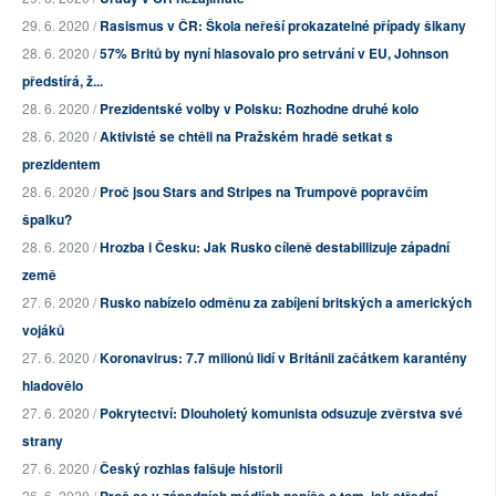
29. 6. 2020 /
Rasismus v ČR: Škola neřeší prokazatelné případy šikany
28. 6. 2020 /
57% Britů by nyní hlasovalo pro setrvání v EU, Johnson
předstírá, ž...
28. 6. 2020 /
Prezidentské volby v Polsku: Rozhodne druhé kolo
28. 6. 2020 /
Aktivisté se chtěli na Pražském hradě setkat s
prezidentem
28. 6. 2020 /
Proč jsou Stars and Stripes na Trumpově popravčím
špalku?
28. 6. 2020 /
Hrozba i Česku: Jak Rusko cíleně destabillizuje západní
země
27. 6. 2020 /
Rusko nabízelo odměnu za zabíjení britských a amerických
vojáků
27. 6. 2020 /
Koronavirus: 7.7 milionů lidí v Británii začátkem karantény
hladovělo
27. 6. 2020 /
Pokrytectví: Dlouholetý komunista odsuzuje zvěrstva své
strany
27. 6. 2020 /
Český rozhlas falšuje historii
26. 6. 2020 /