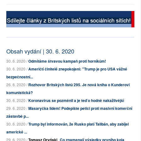
Obsah vydání | 30. 6. 2020
30. 6. 2020 /
Odmítáme štvavou kampaň proti horníkům!
30. 6. 2020 /
Američtí činitelé znepokojeni: "Trump je pro USA vážné
bezpečnostní...
26. 6. 2020 /
Rozhovor Britských listů 295. Je nová kniha o Kunderovi
komunistická?
30. 6. 2020 /
Koronavirus se pozměnil a je teď o hodně nakažlivější
29. 6. 2020 /
Masaryčka lidem! Podepište petici proti masivní komerční
zástavbě p...
30. 6. 2020 /
Trump byl informován, že Rusko platí Talibán, aby zabíjel
americké ...
29. 6. 2020 /
Tomasz Oryński
Co znamenají výsledky prvního kola