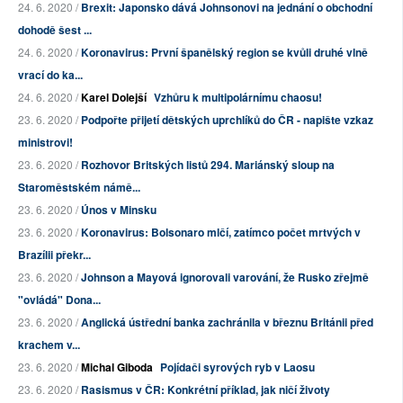
24. 6. 2020 /
Brexit: Japonsko dává Johnsonovi na jednání o obchodní
dohodě šest ...
24. 6. 2020 /
Koronavirus: První španělský region se kvůli druhé vlně
vrací do ka...
24. 6. 2020 /
Karel Dolejší
Vzhůru k multipolárnímu chaosu!
23. 6. 2020 /
Podpořte přijetí dětských uprchlíků do ČR - napište vzkaz
ministrovi!
23. 6. 2020 /
Rozhovor Britských listů 294. Mariánský sloup na
Staroměstském námě...
23. 6. 2020 /
Únos v Minsku
23. 6. 2020 /
Koronavirus: Bolsonaro mlčí, zatímco počet mrtvých v
Brazílii překr...
23. 6. 2020 /
Johnson a Mayová ignorovali varování, že Rusko zřejmě
"ovládá" Dona...
23. 6. 2020 /
Anglická ústřední banka zachránila v březnu Británii před
krachem v...
23. 6. 2020 /
Michal Giboda
Pojídači syrových ryb v Laosu
23. 6. 2020 /
Rasismus v ČR: Konkrétní příklad, jak ničí životy