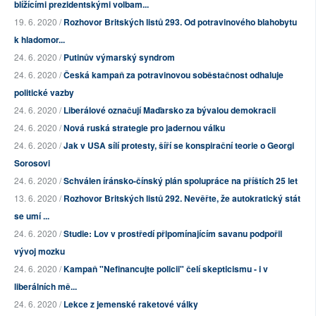
blížícími prezidentskými volbam...
19. 6. 2020 /
Rozhovor Britských listů 293. Od potravinového blahobytu
k hladomor...
24. 6. 2020 /
Putinův výmarský syndrom
24. 6. 2020 /
Česká kampaň za potravinovou soběstačnost odhaluje
politické vazby
24. 6. 2020 /
Liberálové označují Maďarsko za bývalou demokracii
24. 6. 2020 /
Nová ruská strategie pro jadernou válku
24. 6. 2020 /
Jak v USA sílí protesty, šíří se konspirační teorie o Georgi
Sorosovi
24. 6. 2020 /
Schválen íránsko-čínský plán spolupráce na příštích 25 let
13. 6. 2020 /
Rozhovor Britských listů 292. Nevěřte, že autokratický stát
se umí ...
24. 6. 2020 /
Studie: Lov v prostředí připomínajícím savanu podpořil
vývoj mozku
24. 6. 2020 /
Kampaň "Nefinancujte policii" čelí skepticismu - i v
liberálních mě...
24. 6. 2020 /
Lekce z jemenské raketové války