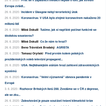
Proč se v západních médiích nepíše o tom, jak střední
Evropa zvládl...
26. 6. 2020 /
Incident v Glasgow nebyl teroristický útok
26. 6. 2020 /
Koronavirus: V USA bylo zřejmě koronavirem nakaženo 20
milionů lidí
26. 6. 2020 /
Miloš Dokulil
Tušíme, jak si napříště počínat funkčně se
školskou soustavou?
26. 6. 2020 /
Miloš Dokulil
Co že nám to hrozí?
26. 6. 2020 /
Beno Trávníček Brodský
AGRISTA
26. 6. 2020 /
Tomasz Oryński
Před prvním kolem polských
prezidentských voleb televizní propagand...
26. 6. 2020 /
USA: Nejlidnatějším státům hrozí zahlcení zdravotnických
systémů
26. 6. 2020 /
Koronavirus: "Velmi významná" obnova pandemie v
Evropě
3. 6. 2020 /
Rozhovor Britských listů 288. Zvedáme se v ČR z deprese,
ale se zku...
26. 6. 2020 /
Zalesňování je pouze součástí řešení klimatické krize