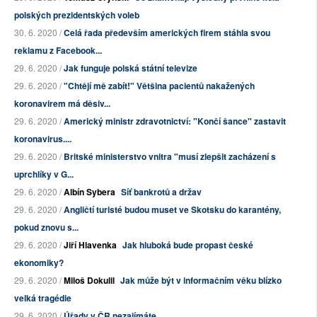
polských prezidentských voleb
30. 6. 2020 /
Celá řada především amerických firem stáhla svou
reklamu z Facebook...
29. 6. 2020 /
Jak funguje polská státní televize
29. 6. 2020 /
"Chtějí mě zabít!" Většina pacientů nakažených
koronavirem má děsiv...
29. 6. 2020 /
Americký ministr zdravotnictví: "Končí šance" zastavit
koronavirus....
29. 6. 2020 /
Britské ministerstvo vnitra "musí zlepšit zacházení s
uprchlíky v G...
29. 6. 2020 /
Albín Sybera
Síť bankrotů a držav
29. 6. 2020 /
Angličtí turisté budou muset ve Skotsku do karantény,
pokud znovu s...
29. 6. 2020 /
Jiří Hlavenka
Jak hluboká bude propast české
ekonomiky?
29. 6. 2020 /
Miloš Dokulil
Jak může být v informačním věku blízko
velká tragédie
29. 6. 2020 /
Úřady v ČR nezajímáte