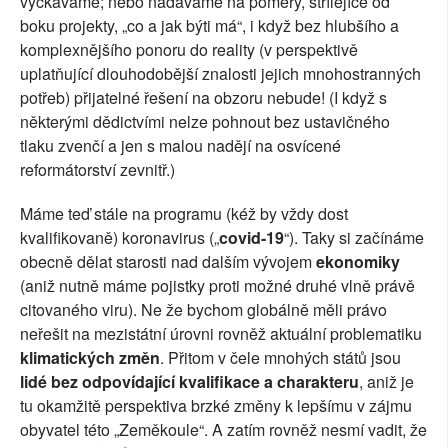
vyčkáváme; nebo nadáváme na poměry, střílejíce od
boku projekty, „co a jak býti má“, i když bez hlubšího a
komplexnějšího ponoru do reality (v perspektivě
uplatňující dlouhodobější znalosti jejich mnohostranných
potřeb) přijatelné řešení na obzoru nebude! (I když s
některými dědictvími nelze pohnout bez ustavičného
tlaku zvenčí a jen s malou nadějí na osvícené
reformátorství zevnitř.)
Máme teď stále na programu (kéž by vždy dost
kvalifikovaně) koronavirus („
covid-19
“). Taky si začínáme
obecně dělat starosti nad dalším vývojem
ekonomiky
(aniž nutně máme pojistky proti možné druhé vlně právě
citovaného viru). Ne že bychom globálně měli právo
neřešit na mezistátní úrovni rovněž aktuální problematiku
klimatických změn
. Přitom v čele mnohých států jsou
lidé bez odpovídající kvalifikace a charakteru
, aniž je
tu okamžitě perspektiva brzké změny k lepšímu v zájmu
obyvatel této „Zeměkoule“. A zatím rovněž nesmí vadit, že