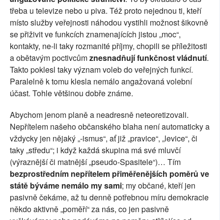
třeba u televize nebo u piva. Též proto nejednou ti, kteří
místo služby veřejnosti náhodou vystihli možnost šikovně
se přiživit ve funkcích znamenajících jistou „moc“,
kontakty, ne-li taky rozmanité příjmy, chopili se příležitosti
a obětavým poctivcům
znesnadňují funkčnost vládnutí
.
Takto poklesl taky význam voleb do veřejných funkcí.
Paralelně k tomu klesla nemálo angažovaná volební
účast. Tohle většinou dobře známe.
Abychom jenom planě a neadresně neteoretizovali.
Nepřítelem našeho občanského blaha není automaticky a
vždycky jen nějaký „-ismus“, ať již „pravice“, „levice“, či
taky „středu“; i když každá skupina má své mluvčí
(výraznější či matnější „pseudo-Spasitele“)… Tím
bezprostředním nepřítelem přiměřenějších poměrů ve
státě býváme nemálo my sami
; my občané, kteří jen
pasivně čekáme, až tu denně potřebnou míru demokracie
někdo aktivně „poměří“ za nás, co jen pasivně