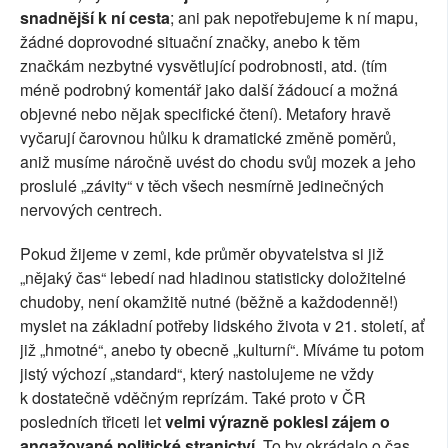
snadnější k ní cesta
; ani pak nepotřebujeme k ní mapu,
žádné doprovodné situační značky, anebo k těm
značkám nezbytné vysvětlující podrobnosti, atd. (tím
méně podrobný komentář jako další žádoucí a možná
objevné nebo nějak specifické čtení). Metafory hravě
vyčarují čarovnou hůlku k dramatické změně poměrů,
aniž musíme náročně uvést do chodu svůj mozek a jeho
proslulé „závity“ v těch všech nesmírně jedinečných
nervových centrech.
Pokud žijeme v zemi, kde průměr obyvatelstva si již
„nějaký čas“ lebedí nad hladinou statisticky doložitelné
chudoby, není okamžitě nutné (běžně a každodenně!)
myslet na základní potřeby lidského života v 21. století, ať
již „hmotné“, anebo ty obecně „kulturní“. Míváme tu potom
jistý výchozí „standard“, který nastolujeme ne vždy
k dostatečně vděčným reprízám. Také proto v ČR
posledních třiceti let
velmi výrazně poklesl zájem o
angažované politické stranictví
. To by okrádalo o čas