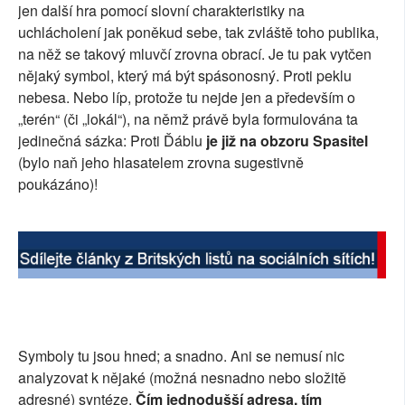
jen další hra pomocí slovní charakteristiky na
SOCIÁLNÍ SÍTĚ
uchlácholení jak poněkud sebe, tak zvláště toho publika,
na něž se takový mluvčí zrovna obrací. Je tu pak vytčen
RUBRIKY
nějaký symbol, který má být spásonosný. Proti peklu
nebesa. Nebo líp, protože tu nejde jen a především o
PLNÁ VERZE STRÁNEK
„terén“ (či „lokál“), na němž právě byla formulována ta
jedinečná sázka: Proti Ďáblu
je již na obzoru Spasitel
(bylo naň jeho hlasatelem zrovna sugestivně
poukázáno)!
Symboly tu jsou hned; a snadno. Ani se nemusí nic
analyzovat k nějaké (možná nesnadno nebo složitě
adresné) syntéze.
Čím jednodušší adresa, tím