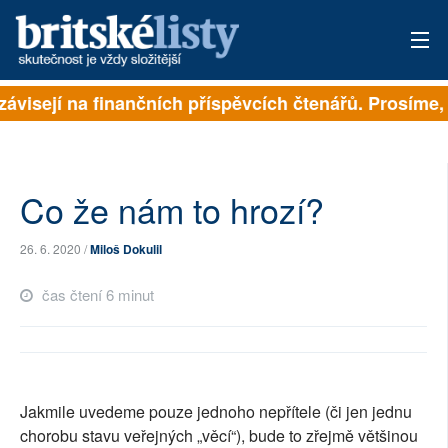
závisejí na finančních příspěvcích čtenářů. Prosíme, p
PŘIHLÁSIT
AKTUÁLNÍ VYDÁNÍ
ARCHIV
Co že nám to hrozí?
ROZHOVORY
26. 6. 2020 /
Miloš Dokulil
TÉMATA
čas čtení 6 minut
NEJČTENĚJŠÍ ZA 7 DNÍ
AUTOŘI
Jakmile uvedeme pouze jednoho nepřítele (či jen jednu
PŘÍSPĚVKY NA PROVOZ
chorobu stavu veřejných „věcí“), bude to zřejmě většinou