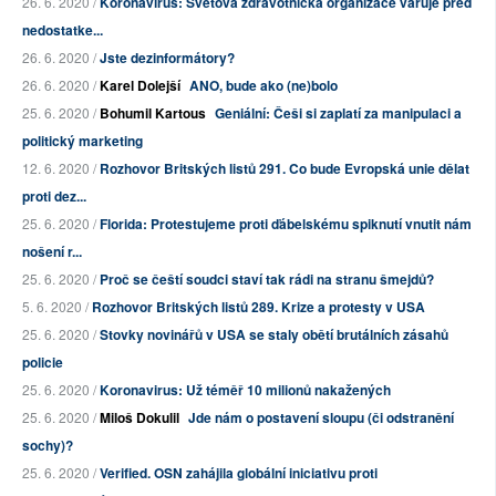
26. 6. 2020 /
Koronavirus: Světová zdravotnická organizace varuje před
nedostatke...
26. 6. 2020 /
Jste dezinformátory?
26. 6. 2020 /
Karel Dolejší
ANO, bude ako (ne)bolo
25. 6. 2020 /
Bohumil Kartous
Geniální: Češi si zaplatí za manipulaci a
politický marketing
12. 6. 2020 /
Rozhovor Britských listů 291. Co bude Evropská unie dělat
proti dez...
25. 6. 2020 /
Florida: Protestujeme proti ďábelskému spiknutí vnutit nám
nošení r...
25. 6. 2020 /
Proč se čeští soudci staví tak rádi na stranu šmejdů?
5. 6. 2020 /
Rozhovor Britských listů 289. Krize a protesty v USA
25. 6. 2020 /
Stovky novinářů v USA se staly obětí brutálních zásahů
policie
25. 6. 2020 /
Koronavirus: Už téměř 10 milionů nakažených
25. 6. 2020 /
Miloš Dokulil
Jde nám o postavení sloupu (či odstranění
sochy)?
25. 6. 2020 /
Verified. OSN zahájila globální iniciativu proti