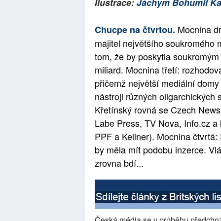
Ilustrace:
Jáchym Bohumil Ka
Mocnina dru
Chucpe na čtvrtou.
majitel největšího soukromého 
tom, že by poskytla soukromým 
miliard. Mocnina třetí: rozhodo
přičemž největší mediální domy 
nástroji různých oligarchických 
Křetínský rovná se Czech News 
Labe Press, TV Nova, Info.cz a 
PPF a Kellner). Mocnina čtvrt
by měla mít podobu inzerce. Vlád
zrovna bdí...
Česká média se v průběhu předchozí