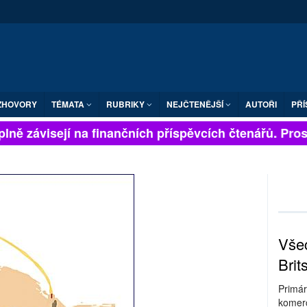
ZHOVORY
TÉMATA
RUBRIKY
NEJČTENĚJŠÍ
AUTOŘI
PŘÍ
lně závisejí na finančních příspěvcích čtenářů. Prosím
Všec
Brit
Primár
komerc