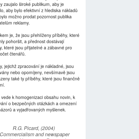
by zaujalo široké publikum, aby je
lo, aby bylo efektivní z hlediska nákladů
bylo možno prodat pozornost publika
telům reklamy.
kem je, že jsou přehlíženy příběhy, které
ly pohoršit, a přednost dostávají
y, které jsou přijatelné a zábavné pro
počet čtenářů.
y, jejichž zpracování je nákladné, jsou
vány nebo opomíjeny, nevšímavě jsou
zeny také ty příběhy, které jsou finančně
ní.
 vede k homogenizaci obsahu novin, k
vání o bezpečných otázkách a omezení
názorů a vyjadřovaných myšlenek.
R.G. Picard, (2004)
“Commercialism and newspaper