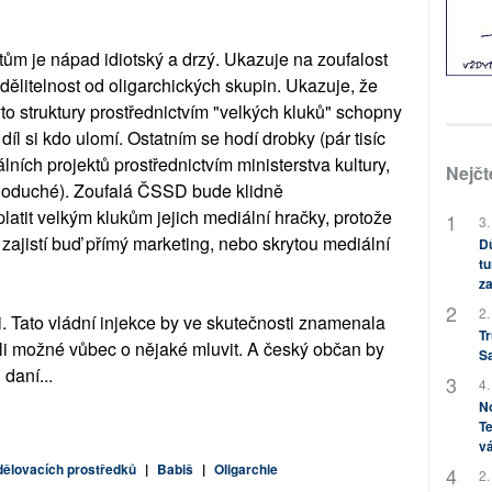
tům je nápad idiotský a drzý. Ukazuje na zoufalost
dělitelnost od oligarchických skupin. Ukazuje, že
to struktury prostřednictvím "velkých kluků" schopny
íl si kdo ulomí. Ostatním se hodí drobky (pár tisíc
ích projektů prostřednictvím ministerstva kultury,
Nejčt
noduché). Zoufalá ČSSD bude klidně
platit velkým klukům jejich mediální hračky, protože
3.
ů zajistí buď přímý marketing, nebo skrytou mediální
Dů
tu
.
za
2.
 Tato vládní injekce by ve skutečnosti znamenala
Tr
je-li možné vůbec o nějaké mluvit. A český občan by
S
 daní...
4.
No
Te
vá
sdělovacích prostředků
|
Babiš
|
Oligarchie
2.