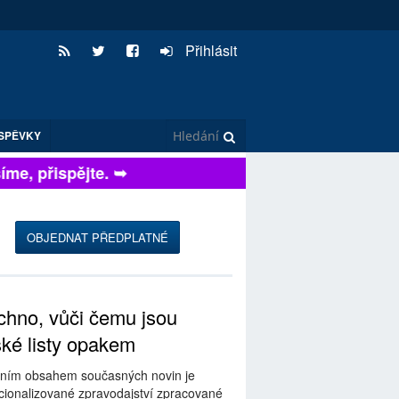
Přihlásit
SPĚVKY
e, přispějte. ➥
OBJEDNAT PŘEDPLATNÉ
hno, vůči čemu jsou
ské listy opakem
ním obsahem současných novin je
ionalizované zpravodajství zpracované