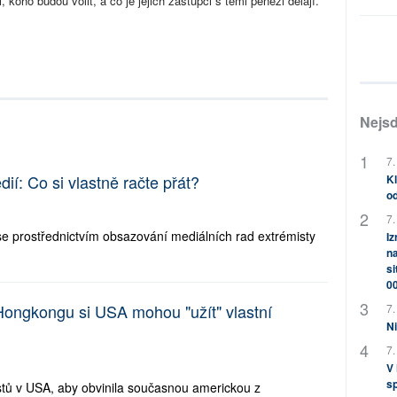
, koho budou volit, a co je jejich zástupci s těmi penězi dělají.
Nejsd
7.
í: Co si vlastně račte přát?
Kl
od
7.
se prostřednictvím obsazování mediálních rad extrémisty
Iz
na
si
0
 Hongkongu si USA mohou "užít" vlastní
7.
Ni
7.
V
sp
estů v USA, aby obvinila současnou americkou z