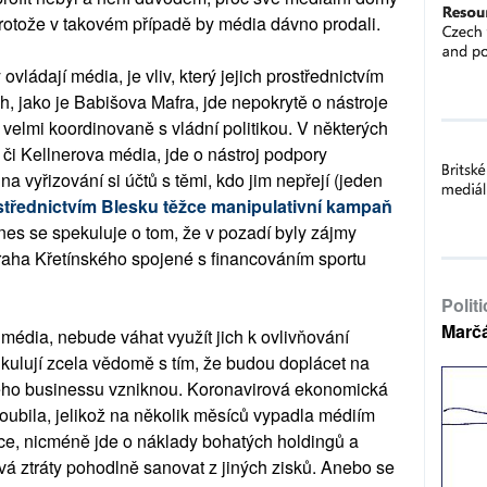
. Protože v takovém případě by média dávno prodali.
vládají média, je vliv, který jejich prostřednictvím
h, jako je Babišova Mafra, jde nepokrytě o nástroje
í velmi koordinovaně s vládní politikou. V některých
či Kellnerova média, jde o nástroj podpory
a vyřizování si účtů s těmi, kdo jim nepřejí (jeden
třednictvím Blesku těžce manipulativní kampaň
nes se spekuluje o tom, že v pozadí byly zájmy
Praha Křetínského spojené s financováním sportu
Polit
Marč
 média, nebude váhat využít jich k ovlivňování
kalkulují zcela vědomě s tím, že budou doplácet na
vého businessu vzniknou. Koronavirová ekonomická
loubila, jelikož na několik měsíců vypadla médiím
erce, nicméně jde o náklady bohatých holdingů a
vá ztráty pohodlně sanovat z jiných zisků. Anebo se