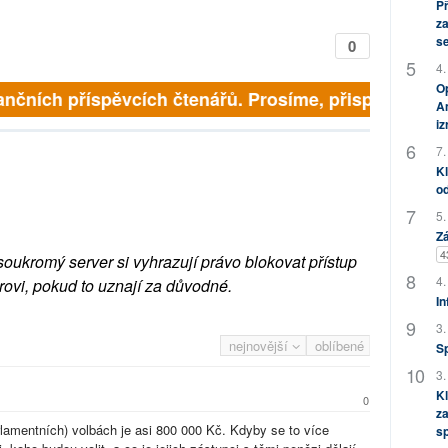
P
za
s
0
4.
Op
finančních příspěvcích čtenářů. Prosíme, přispějte. ➥
Am
i
7.
Kl
od
5.
Zá
4
soukromý server si vyhrazují právo blokovat přístup
4.
rovi, pokud to uznají za důvodné.
In
3.
nejnovější
oblíbené
S
3.
Kl
0
za
lamentních) volbách je asi 800 000 Kč. Kdyby se to více
s