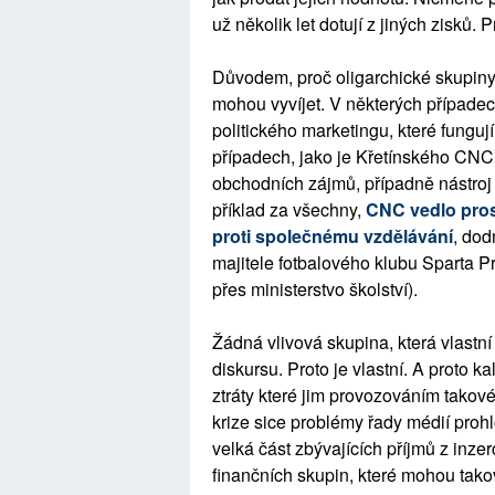
už několik let dotují z jiných zisků
Důvodem, proč oligarchické skupiny o
mohou vyvíjet. V některých případec
politického marketingu, které funguj
případech, jako je Křetínského CNC 
obchodních zájmů, případně nástroj n
příklad za všechny,
CNC vedlo pros
proti společnému vzdělávání
, dod
majitele fotbalového klubu Sparta 
přes ministerstvo školství).
Žádná vlivová skupina, která vlastní
diskursu. Proto je vlastní. A proto 
ztráty které jim provozováním tako
krize sice problémy řady médií proh
velká část zbývajících příjmů z inz
finančních skupin, které mohou tako