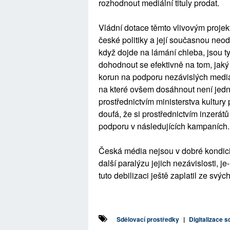
rozhodnout mediální tituly prodat.
Vládní dotace těmto vlivovým projek
české politiky a její současnou neod
když dojde na lámání chleba, jsou ty
dohodnout se efektivně na tom, jaký d
korun na podporu nezávislých mediáln
na které ovšem dosáhnout není jed
prostřednictvím ministerstva kultury 
doufá, že si prostřednictvím inzerát
podporu v následujících kampaních
Česká média nejsou v dobré kondici.
další paralýzu jejich nezávislosti, 
tuto debilizaci ještě zaplatil ze svých
Sdělovací prostředky
|
Digitalizace 