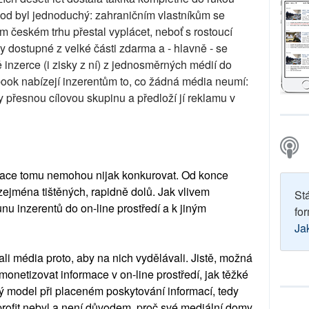
vod byl jednoduchý: zahraničním vlastníkům se
m českém trhu přestal vyplácet, neboť s rostoucí
ly dostupné z velké části zdarma a - hlavně - se
 inzerce (i zisky z ní) z jednosměrných médií do
book nabízejí inzerentům to, co žádná média neumí:
 přesnou cílovou skupinu a předloží jí reklamu v
utace tomu nemohou nijak konkurovat. Od konce
zejména tištěných, rapidně dolů. Jak vlivem
St
unu inzerentů do on-line prostředí a k jiným
for
Ja
i média proto, aby na nich vydělávali. Jistě, možná
monetizovat informace v on-line prostředí, jak těžké
vý model při placeném poskytování informací, tedy
profit nebyl a není důvodem, proč své mediální domy