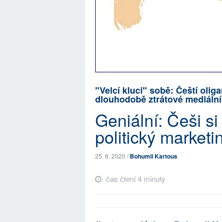
"Velcí kluci" sobě: Čeští oli
dlouhodobě ztrátové mediáln
Geniální: Češi si
politický marketi
25. 6. 2020 /
Bohumil Kartous
čas čtení 4 minuty