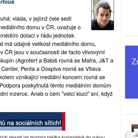
rtous
há: vláda, v jejímž čele sedí
mediálního domu v ČR, uvažuje o
médiím dotaci v řádu jednotek
vat má údajně velikost mediálního domu,
v ČR jsou v současnosti de facto vlivovými
skupin (Agrofert a Babiš rovná se Mafra, J&T a
Center, Penta a Dospiva rovná se Vltava
kolem vznikající mediální koncern rovná se
á: Podpora poskytnutá těmto mediálním domům
ní inzerce. Aneb o čem "velcí kluci" sní, když
ch deseti let dostala takřka kompletně do rukou