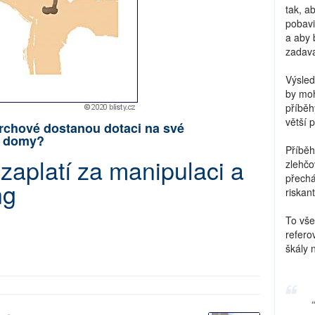
tak, a
pobavi
a aby 
zadava
Výsled
by moh
příběh
větší 
garchové dostanou dotaci na své
í domy?
Příběh
 zaplatí za manipulaci a
zlehčo
přechá
ng
riskant
To vše
refero
škály 