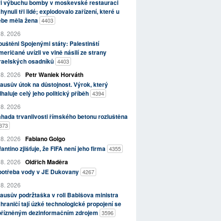
ři výbuchu bomby v moskevské restauraci
hynuli tři lidé; explodovalo zařízení, které u
ebe měla žena
4403
 8. 2026
uštěni Spojenými státy: Palestinští
eričané uvízli ve vlně násilí ze strany
zraelských osadníků
4403
 8. 2026
Petr Waniek Horváth
ausův útok na důstojnost. Výrok, který
haluje celý jeho politický příběh
4394
 8. 2026
hada trvanlivosti římského betonu rozluštěna
373
 8. 2026
Fabiano Golgo
fantino zjišťuje, že FIFA není jeho firma
4355
 8. 2026
Oldřich Maděra
potřeba vody v JE Dukovany
4267
 8. 2026
ausův podržtaška v roli Babišova ministra
hraničí tají úzké technologické propojení se
přízněným dezinformačním zdrojem
3596