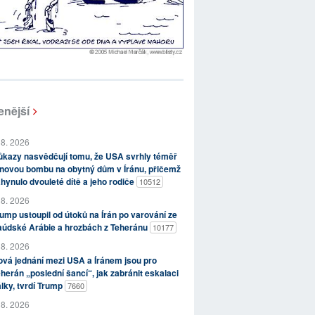
enější
 8. 2026
kazy nasvědčují tomu, že USA svrhly téměř
novou bombu na obytný dům v Íránu, přičemž
hynulo dvouleté dítě a jeho rodiče
10512
 8. 2026
ump ustoupil od útoků na Írán po varování ze
aúdské Arábie a hrozbách z Teheránu
10177
 8. 2026
vá jednání mezi USA a Íránem jsou pro
herán „poslední šancí“, jak zabránit eskalaci
lky, tvrdí Trump
7660
 8. 2026