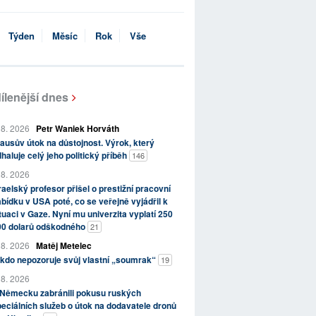
Týden
Měsíc
Rok
Vše
ílenější dnes
 8. 2026
Petr Waniek Horváth
ausův útok na důstojnost. Výrok, který
haluje celý jeho politický příběh
146
 8. 2026
raelský profesor přišel o prestižní pracovní
bídku v USA poté, co se veřejně vyjádřil k
tuaci v Gaze. Nyní mu univerzita vyplatí 250
00 dolarů odškodného
21
 8. 2026
Matěj Metelec
kdo nepozoruje svůj vlastní „soumrak“
19
 8. 2026
 Německu zabránili pokusu ruských
eciálních služeb o útok na dodavatele dronů