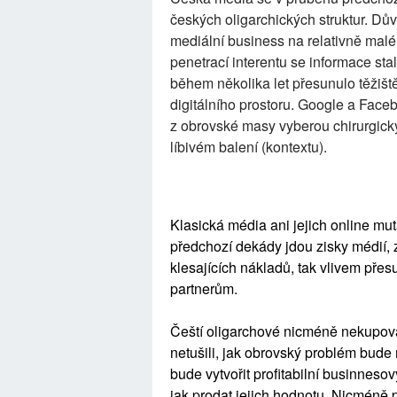
českých oligarchických struktur. Dů
mediální business na relativně malé
penetrací interentu se informace sta
během několika let přesunulo těžiště
digitálního prostoru. Google a Face
z obrovské masy vyberou chirurgicky
líbivém balení (kontextu).
Klasická média ani jejich online m
předchozí dekády jdou zisky médií, 
klesajících nákladů, tak vlivem přes
partnerům.
Čeští oligarchové nicméně nekupoval
netušili, jak obrovský problém bude 
bude vytvořit profitabilní businneso
jak prodat jejich hodnotu. Nicméně 