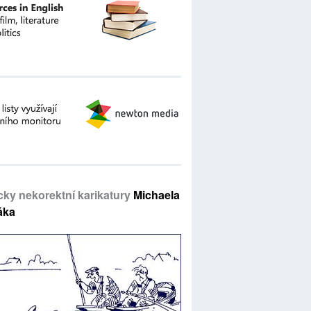
icky nekorektní karikatury
Michaela
áka