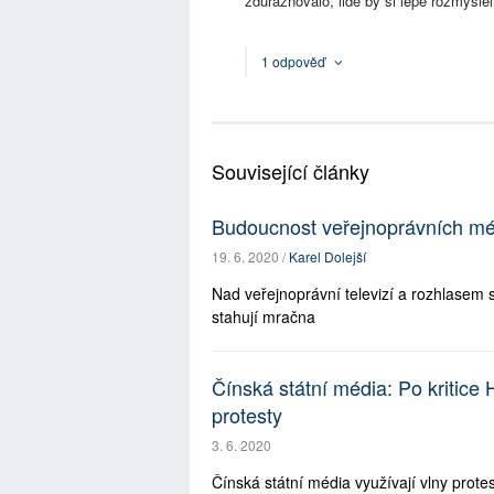
zdůrazňovalo, lidé by si lépe rozmysleli
1 odpověď
Související články
Budoucnost veřejnoprávních médi
19. 6. 2020 /
Karel Dolejší
Nad veřejnoprávní televizí a rozhlasem 
stahují mračna
Čínská státní média: Po kritice
protesty
3. 6. 2020
Čínská státní média využívají vlny prot