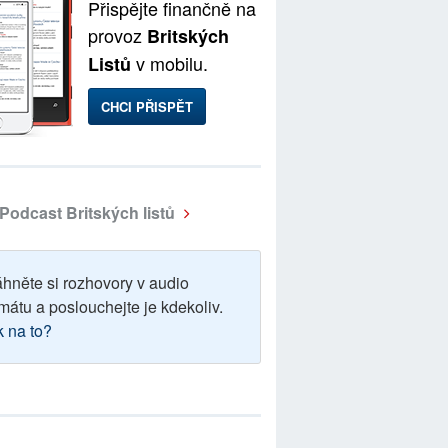
Přispějte finančně na
provoz
Britských
v mobilu.
Listů
CHCI PŘISPĚT
Podcast Britských listů
áhněte si rozhovory v audio
mátu a poslouchejte je kdekoliv.
k na to?