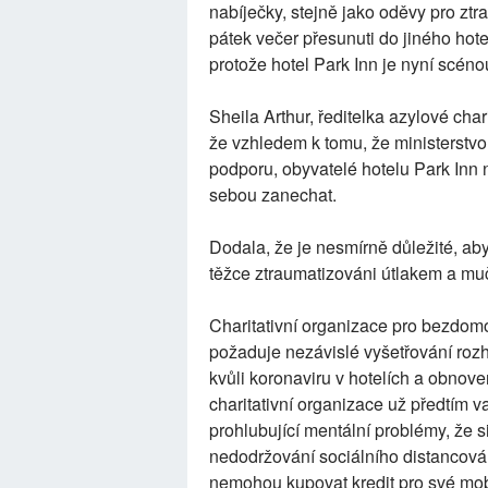
nabíječky, stejně jako oděvy pro ztr
pátek večer přesunuti do jiného hot
protože hotel Park Inn je nyní scéno
Sheila Arthur, ředitelka azylové cha
že vzhledem k tomu, že ministerstvo
podporu, obyvatelé hotelu Park Inn 
sebou zanechat.
Dodala, že je nesmírně důležité, ab
těžce ztraumatizováni útlakem a m
Charitativní organizace pro bezdomo
požaduje nezávislé vyšetřování roz
kvůli koronaviru v hotelích a obnove
charitativní organizace už předtím va
prohlubující mentální problémy, že s
nedodržování sociálního distancová
nemohou kupovat kredit pro své mobi