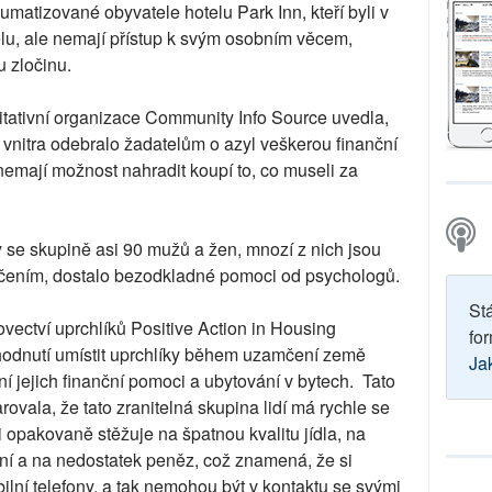
aumatizované obyvatele hotelu Park Inn, kteří byli v
elu, ale nemají přístup k svým osobním věcem,
u zločinu.
ritativní organizace Community Info Source uvedla,
 vnitra odebralo žadatelům o azyl veškerou finanční
nemají možnost nahradit koupí to, co museli za
y se skupině asi 90 mužů a žen, mnozí z nich jsou
učením, dostalo bezodkladné pomoci od psychologů.
St
vectví uprchlíků Positive Action in Housing
for
hodnutí umístit uprchlíky během uzamčení země
Ja
ní jejich finanční pomoci a ubytování v bytech. Tato
rovala, že tato zranitelná skupina lidí má rychle se
i opakovaně stěžuje na špatnou kvalitu jídla, na
ní a na nedostatek peněz, což znamená, že si
lní telefony, a tak nemohou být v kontaktu se svými