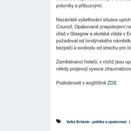
právníky a příbuznými.
Nezávislé vyšetřování situace uprc
Council. Opakované znepokojení nad
úřad v Glasgow a skotská vláda v Ed
požadovat od londýnského náměstka pr
bezpečí a svobodu od strachu pro li
Zaměstnanci hotelů, v nichž jsou upr
někdy projevují vysoce ztraumatizov
Podrobnosti v angličtině
ZDE
Velká Británie - politika a společnost
|