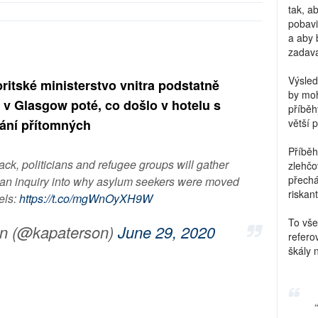
tak, a
pobavi
a aby 
zadava
Výsled
ritské ministerstvo vnitra podstatně
by moh
y v Glasgow poté, co došlo v hotelu s
příběh
ání přítomných
větší 
Příběh
tack, politicians and refugee groups will gather
zlehčo
přechá
or an inquiry into why asylum seekers were moved
riskant
tels:
https://t.co/mgWnOyXH9W
To vše
on (@kapaterson)
June 29, 2020
refero
škály 