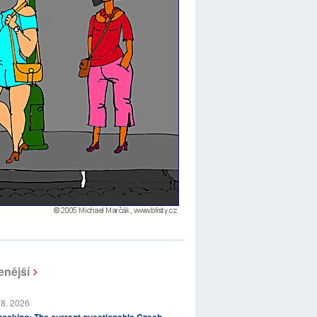
enější
 8. 2026