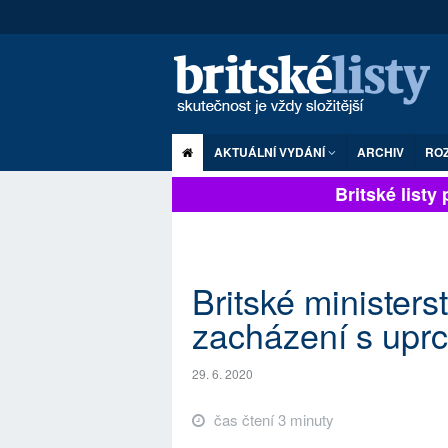
AKTUÁLNÍ VYDÁNÍ
ARCHIV
RO
Britské listy pl
Britské ministerst
zacházení s uprc
29. 6. 2020
čas čtení 3 minuty