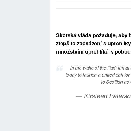
Skotská vláda požaduje, aby b
zlepšilo zacházení s uprchlík
množstvím uprchlíků k pobod
In the wake of the Park Inn at
today to launch a united call f
to Scottish ho
— Kirsteen Paters