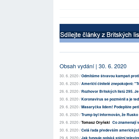
Obsah vydání | 30. 6. 2020
30. 6. 2020 /
Odmítáme štvavou kampaň proti
30. 6. 2020 /
Američtí činitelé znepokojeni: "
26. 6. 2020 /
Rozhovor Britských listů 295. J
30. 6. 2020 /
Koronavirus se pozměnil a je teď
29. 6. 2020 /
Masaryčka lidem! Podepište petic
30. 6. 2020 /
Trump byl informován, že Rusko pl
29. 6. 2020 /
Tomasz Oryński
Co znamenají v
30. 6. 2020 /
Celá řada především amerických 
29. 6. 2020 /
Jak funguje polská státní televiz