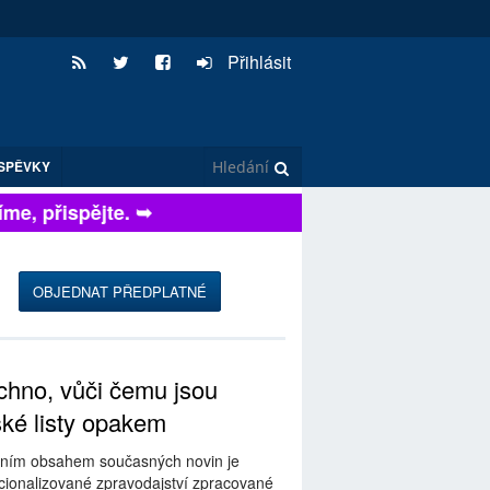
Přihlásit
SPĚVKY
, přispějte. ➥
OBJEDNAT PŘEDPLATNÉ
hno, vůči čemu jsou
ské listy opakem
ním obsahem současných novin je
ionalizované zpravodajství zpracované