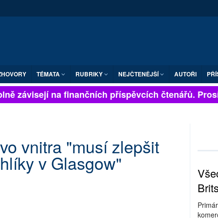
ZHOVORY
TÉMATA
RUBRIKY
NEJČTENĚJŠÍ
AUTOŘI
PŘÍ
ně závisejí na finančních příspěvcích čtenářů. Prosíme
vo vnitra "musí zlepšit
hlíky v Glasgow"
Všec
Brit
Primár
komerc