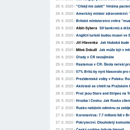
29. 6. 2020 /
"Chtějí mě zabít!" Většina paci
29. 6. 2020 /
Americký ministr zdravotnictví: 
29. 6. 2020 /
Britské ministerstvo vnitra "musí
29. 6. 2020 /
Albín Sybera
Síť bankrotů a drž
29. 6. 2020 /
Angličtí turisté budou muset ve 
29. 6. 2020 /
Jiří Hlavenka
Jak hluboká bude
29. 6. 2020 /
Miloš Dokulil
Jak může být v inf
29. 6. 2020 /
Úřady v ČR nezajímáte
29. 6. 2020 /
Rasismus v ČR: Škola neřeší pr
28. 6. 2020 /
57% Britů by nyní hlasovalo pro s
28. 6. 2020 /
Prezidentské volby v Polsku: Ro
28. 6. 2020 /
Aktivisté se chtěli na Pražském
28. 6. 2020 /
Proč jsou Stars and Stripes na
28. 6. 2020 /
Hrozba i Česku: Jak Rusko cílen
27. 6. 2020 /
Rusko nabízelo odměnu za zabíje
27. 6. 2020 /
Koronavirus: 7.7 milionů lidí v 
27. 6. 2020 /
Pokrytectví: Dlouholetý komunis
27. 6. 2020 /
Český rozhlas falšuje historii