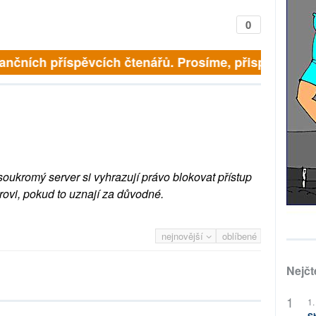
0
finančních příspěvcích čtenářů. Prosíme, přispějte. ➥
soukromý server si vyhrazují právo blokovat přístup
rovi, pokud to uznají za důvodné.
nejnovější
oblíbené
Nejčt
1.