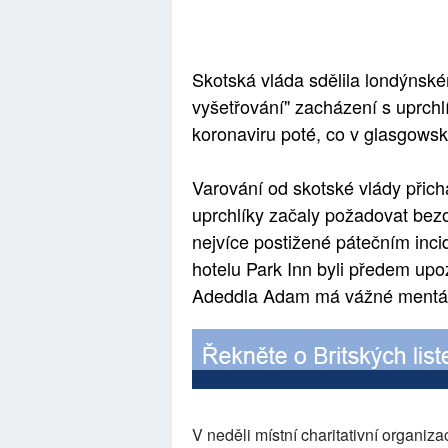
Skotská vláda sdělila londýnské
vyšetřování" zacházení s uprc
koronaviru poté, co v glasgowsk
Varování od skotské vlády přich
uprchlíky začaly požadovat bezo
nejvíce postižené pátečním inc
hotelu Park Inn byli předem up
Adeddla Adam má vážné mentáln
V neděli místní charitativní organiza