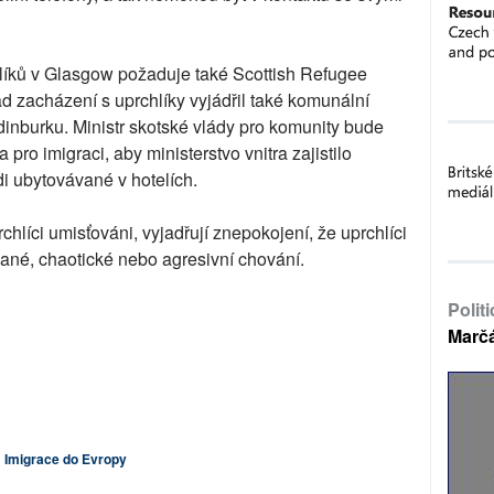
hlíků v Glasgow požaduje také Scottish Refugee
 zacházení s uprchlíky vyjádřil také komunální
inburku. Ministr skotské vlády pro komunity bude
o imigraci, aby ministerstvo vnitra zajistilo
di ubytovávané v hotelích.
chlíci umisťováni, vyjadřují znepokojení, že uprchlíci
ané, chaotické nebo agresivní chování.
Polit
Marč
Imigrace do Evropy