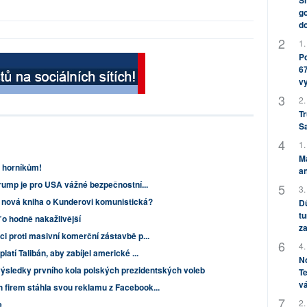
Sh
go
do
1.
Po
67
v
2.
Tr
S
1.
M
 horníkům!
an
Trump je pro USA vážné bezpečnostní...
3.
e nová kniha o Kunderovi komunistická?
Dů
tu
 o hodně nakažlivější
za
i proti masivní komerční zástavbě p...
4.
atí Talibán, aby zabíjel americké ...
No
ýsledky prvního kola polských prezidentských voleb
Te
vá
firem stáhla svou reklamu z Facebook...
2.
e