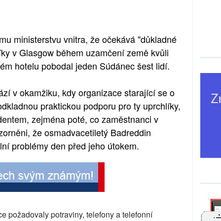
mu ministerstvu vnitra, že očekává "důkladné
hlíky v Glasgow během uzamčení země kvůli
ém hotelu pobodal jeden Súdánec šest lidí.
ází v okamžiku, kdy organizace starající se o
dkladnou praktickou podporu pro ty uprchlíky,
identem, zejména poté, co zaměstnanci v
ozorněni, že osmadvacetiletý Badreddin
í problémy den před jeho útokem.
ce požadovaly potraviny, telefony a telefonní