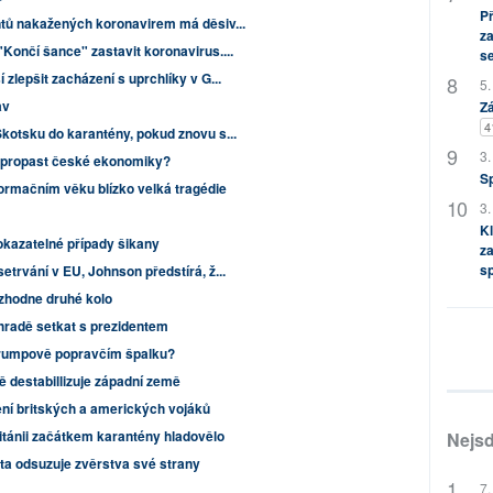
P
entů nakažených koronavirem má děsiv...
za
"Končí šance" zastavit koronavirus....
s
 zlepšit zacházení s uprchlíky v G...
5.
av
Zá
4
Skotsku do karantény, pokud znovu s...
3.
 propast české ekonomiky?
S
ormačním věku blízko velká tragédie
3.
Kl
okazatelné případy šikany
za
s
etrvání v EU, Johnson předstírá, ž...
zhodne druhé kolo
 hradě setkat s prezidentem
 Trumpově popravčím špalku?
ě destabillizuje západní země
ní britských a amerických vojáků
Británii začátkem karantény hladovělo
Nejsd
ta odsuzuje zvěrstva své strany
7.