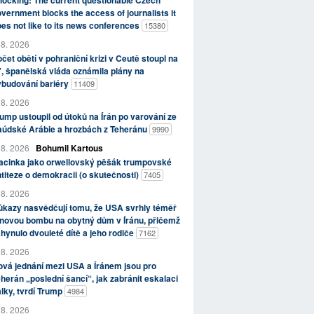
ocking: The current questionable Czech
vernment blocks the access of journalists it
es not like to its news conferences
15380
 8. 2026
čet obětí v pohraniční krizi v Ceutě stoupl na
, španělská vláda oznámila plány na
ybudování bariéry
11409
 8. 2026
ump ustoupil od útoků na Írán po varování ze
aúdské Arábie a hrozbách z Teheránu
9990
 8. 2026
Bohumil Kartous
acinka jako orwellovský pěšák trumpovské
titeze o demokracii (o skutečnosti)
7405
 8. 2026
kazy nasvědčují tomu, že USA svrhly téměř
novou bombu na obytný dům v Íránu, přičemž
hynulo dvouleté dítě a jeho rodiče
7162
 8. 2026
vá jednání mezi USA a Íránem jsou pro
herán „poslední šancí“, jak zabránit eskalaci
lky, tvrdí Trump
4984
 8. 2026