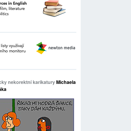
icky nekorektní karikatury
Michaela
áka