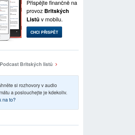
Přispějte finančně na
provoz
Britských
v mobilu.
Listů
CHCI PŘISPĚT
Podcast Britských listů
áhněte si rozhovory v audio
mátu a poslouchejte je kdekoliv.
k na to?