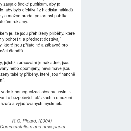
by zaujalo široké publikum, aby je
lo, aby bylo efektivní z hlediska nákladů
bylo možno prodat pozornost publika
telům reklamy.
kem je, že jsou přehlíženy příběhy, které
ly pohoršit, a přednost dostávají
y, které jsou přijatelné a zábavné pro
počet čtenářů.
y, jejichž zpracování je nákladné, jsou
vány nebo opomíjeny, nevšímavě jsou
zeny také ty příběhy, které jsou finančně
ní.
 vede k homogenizaci obsahu novin, k
vání o bezpečných otázkách a omezení
názorů a vyjadřovaných myšlenek.
R.G. Picard, (2004)
“Commercialism and newspaper