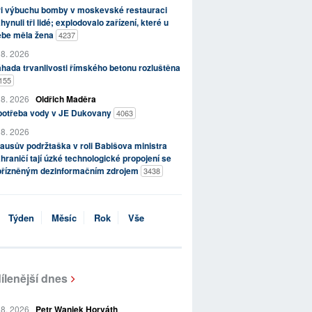
ři výbuchu bomby v moskevské restauraci
hynuli tři lidé; explodovalo zařízení, které u
ebe měla žena
4237
 8. 2026
hada trvanlivosti římského betonu rozluštěna
155
 8. 2026
Oldřich Maděra
potřeba vody v JE Dukovany
4063
 8. 2026
ausův podržtaška v roli Babišova ministra
hraničí tají úzké technologické propojení se
přízněným dezinformačním zdrojem
3438
Týden
Měsíc
Rok
Vše
ílenější dnes
 8. 2026
Petr Waniek Horváth