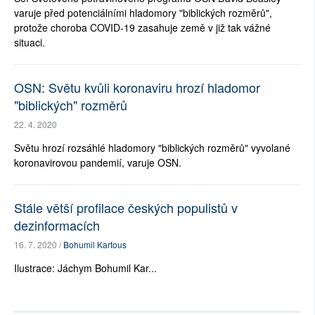
varuje před potenciálními hladomory "biblických rozměrů",
protože choroba COVID-19 zasahuje země v již tak vážné
situaci.
OSN: Světu kvůli koronaviru hrozí hladomor
"biblických" rozměrů
22. 4. 2020
Světu hrozí rozsáhlé hladomory "biblických rozměrů" vyvolané
koronavirovou pandemií, varuje OSN.
Stále větší profilace českých populistů v
dezinformacích
16. 7. 2020 /
Bohumil Kartous
Ilustrace: Jáchym Bohumil Kar...