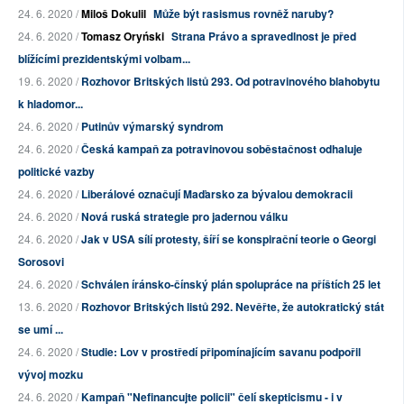
24. 6. 2020 /
Miloš Dokulil
Může být rasismus rovněž naruby?
24. 6. 2020 /
Tomasz Oryński
Strana Právo a spravedlnost je před
blížícími prezidentskými volbam...
19. 6. 2020 /
Rozhovor Britských listů 293. Od potravinového blahobytu
k hladomor...
24. 6. 2020 /
Putinův výmarský syndrom
24. 6. 2020 /
Česká kampaň za potravinovou soběstačnost odhaluje
politické vazby
24. 6. 2020 /
Liberálové označují Maďarsko za bývalou demokracii
24. 6. 2020 /
Nová ruská strategie pro jadernou válku
24. 6. 2020 /
Jak v USA sílí protesty, šíří se konspirační teorie o Georgi
Sorosovi
24. 6. 2020 /
Schválen íránsko-čínský plán spolupráce na příštích 25 let
13. 6. 2020 /
Rozhovor Britských listů 292. Nevěřte, že autokratický stát
se umí ...
24. 6. 2020 /
Studie: Lov v prostředí připomínajícím savanu podpořil
vývoj mozku
24. 6. 2020 /
Kampaň "Nefinancujte policii" čelí skepticismu - i v