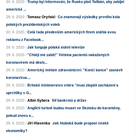
30. 6. 2020 /
Trump byl informován, že Rusko platí Talibán, aby zabíjel
americké ...
29. 6. 2020 /
Tomasz Oryński
Co znamenají výsledky prvního kola
polských prezidentských voleb
30. 6. 2020 /
Celá řada především amerických firem stáhla svou
reklamu z Facebook...
29. 6. 2020 /
Jak funguje polská státní televize
29. 6. 2020 /
"Chtějí mě zabít!" Většina pacientů nakažených
koronavirem má děsiv...
29. 6. 2020 /
Americký ministr zdravotnictví: "Končí šance" zastavit
koronavirus....
29. 6. 2020 /
Britské ministerstvo vnitra "musí zlepšit zacházení s
uprchlíky v G...
29. 6. 2020 /
Albín Sybera
Síť bankrotů a držav
29. 6. 2020 /
Angličtí turisté budou muset ve Skotsku do karantény,
pokud znovu s...
29. 6. 2020 /
Jiří Hlavenka
Jak hluboká bude propast české
ekonomiky?