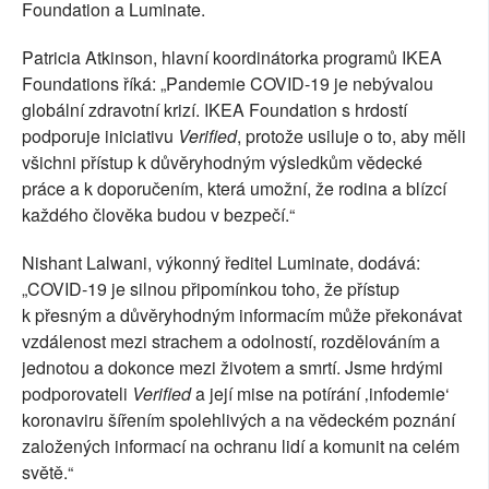
Foundation a Luminate.
Patricia Atkinson, hlavní koordinátorka programů IKEA
Foundations říká: „Pandemie COVID-19 je nebývalou
globální zdravotní krizí. IKEA Foundation s hrdostí
podporuje iniciativu
Verified
, protože usiluje o to, aby měli
všichni přístup k důvěryhodným výsledkům vědecké
práce a k doporučením, která umožní, že rodina a blízcí
každého člověka budou v bezpečí.“
Nishant Lalwani, výkonný ředitel Luminate, dodává:
„COVID-19 je silnou připomínkou toho, že přístup
k přesným a důvěryhodným informacím může překonávat
vzdálenost mezi strachem a odolností, rozdělováním a
jednotou a dokonce mezi životem a smrtí. Jsme hrdými
podporovateli
Verified
a její mise na potírání ‚infodemie‘
koronaviru šířením spolehlivých a na vědeckém poznání
založených informací na ochranu lidí a komunit na celém
světě.“