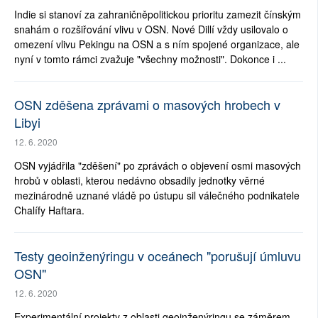
Indie si stanoví za zahraničněpolitickou prioritu zamezit čínským
snahám o rozšiřování vlivu v OSN. Nové Dillí vždy usilovalo o
omezení vlivu Pekingu na OSN a s ním spojené organizace, ale
nyní v tomto rámci zvažuje "všechny možnosti". Dokonce i ...
OSN zděšena zprávami o masových hrobech v
Libyi
12. 6. 2020
OSN vyjádřila "zděšení" po zprávách o objevení osmi masových
hrobů v oblasti, kterou nedávno obsadily jednotky věrné
mezinárodně uznané vládě po ústupu sil válečného podnikatele
Chalífy Haftara.
Testy geoinženýringu v oceánech "porušují úmluvu
OSN"
12. 6. 2020
Experimentální projekty z oblasti geoinženýringu se záměrem