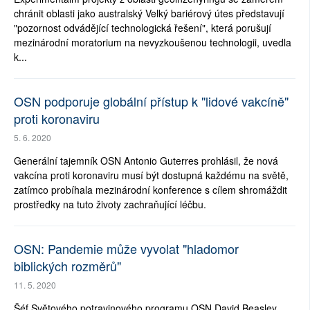
chránit oblasti jako australský Velký bariérový útes představují
"pozornost odvádějící technologická řešení", která porušují
mezinárodní moratorium na nevyzkoušenou technologii, uvedla
k...
OSN podporuje globální přístup k "lidové vakcíně"
proti koronaviru
5. 6. 2020
Generální tajemník OSN Antonio Guterres prohlásil, že nová
vakcína proti koronaviru musí být dostupná každému na světě,
zatímco probíhala mezinárodní konference s cílem shromáždit
prostředky na tuto životy zachraňující léčbu.
OSN: Pandemie může vyvolat "hladomor
biblických rozměrů"
11. 5. 2020
Šéf Světového potravinového programu OSN David Beasley