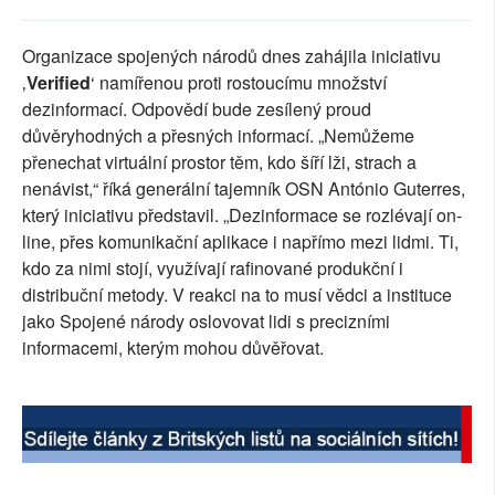
SOCIÁLNÍ SÍTĚ
Organizace spojených národů dnes zahájila iniciativu
RUBRIKY
‚
Verified
‘ namířenou proti rostoucímu množství
dezinformací. Odpovědí bude zesílený proud
PLNÁ VERZE STRÁNEK
důvěryhodných a přesných informací. „Nemůžeme
přenechat virtuální prostor těm, kdo šíří lži, strach a
nenávist,“ říká generální tajemník OSN António Guterres,
který iniciativu představil. „Dezinformace se rozlévají on-
line, přes komunikační aplikace i napřímo mezi lidmi. Ti,
kdo za nimi stojí, využívají rafinované produkční i
distribuční metody. V reakci na to musí vědci a instituce
jako Spojené národy oslovovat lidi s precizními
informacemi, kterým mohou důvěřovat.