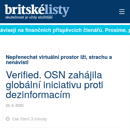
ávisejí na finančních příspěvcích čtenářů. Prosíme, př
PŘIHLÁSIT
AKTUÁLNÍ VYDÁNÍ
Nepřenechat virtuální prostor lži, strachu a
ARCHIV
nenávisti
Verified. OSN zahájila
ROZHOVORY
globální iniciativu proti
TÉMATA
dezinformacím
NEJČTENĚJŠÍ ZA 7 DNÍ
25. 6. 2020
AUTOŘI
čas čtení 3 minuty
PŘÍSPĚVKY NA PROVOZ