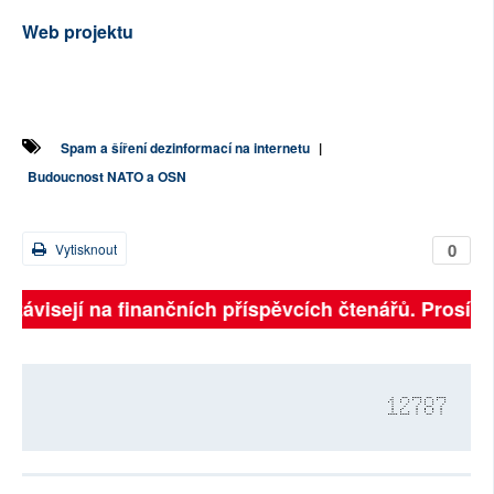
Web projektu
Spam a šíření dezinformací na internetu
|
Budoucnost NATO a OSN
0
Vytisknout
 závisejí na finančních příspěvcích čtenářů. Prosíme, 
12787