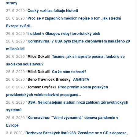
strany
27. 6. 2020 /
Český rozhlas falšuje historii
26. 6. 2020 /
Proč se v západních médiích nepíše o tom, jak střední
Evropa zvládl...
26. 6. 2020 /
Incident v Glasgow nebyl teroristický útok
26. 6. 2020 /
Koronavirus: V USA bylo zřejmě koronavirem nakaženo 20
milionů lidí
26. 6. 2020 /
Miloš Dokulil
Tušíme, jak si napříště počínat funkčně se
školskou soustavou?
26. 6. 2020 /
Miloš Dokulil
Co že nám to hrozí?
26. 6. 2020 /
Beno Trávníček Brodský
AGRISTA
26. 6. 2020 /
Tomasz Oryński
Před prvním kolem polských
prezidentských voleb televizní propagand...
26. 6. 2020 /
USA: Nejlidnatějším státům hrozí zahlcení zdravotnických
systémů
26. 6. 2020 /
Koronavirus: "Velmi významná" obnova pandemie v
Evropě
3. 6. 2020 /
Rozhovor Britských listů 288. Zvedáme se v ČR z deprese,