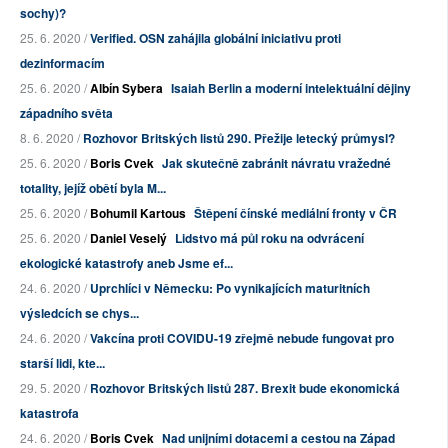
sochy)?
25. 6. 2020 /
Verified. OSN zahájila globální iniciativu proti
dezinformacím
25. 6. 2020 /
Albín Sybera
Isaiah Berlin a moderní intelektuální dějiny
západního světa
8. 6. 2020 /
Rozhovor Britských listů 290. Přežije letecký průmysl?
25. 6. 2020 /
Boris Cvek
Jak skutečně zabránit návratu vražedné
totality, jejíž obětí byla M...
25. 6. 2020 /
Bohumil Kartous
Štěpení čínské mediální fronty v ČR
25. 6. 2020 /
Daniel Veselý
Lidstvo má půl roku na odvrácení
ekologické katastrofy aneb Jsme ef...
24. 6. 2020 /
Uprchlíci v Německu: Po vynikajících maturitních
výsledcích se chys...
24. 6. 2020 /
Vakcína proti COVIDU-19 zřejmě nebude fungovat pro
starší lidi, kte...
29. 5. 2020 /
Rozhovor Britských listů 287. Brexit bude ekonomická
katastrofa
24. 6. 2020 /
Boris Cvek
Nad unijními dotacemi a cestou na Západ