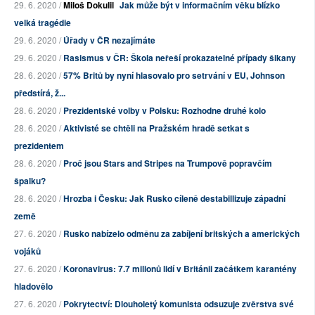
29. 6. 2020 /
Miloš Dokulil
Jak může být v informačním věku blízko
velká tragédie
29. 6. 2020 /
Úřady v ČR nezajímáte
29. 6. 2020 /
Rasismus v ČR: Škola neřeší prokazatelné případy šikany
28. 6. 2020 /
57% Britů by nyní hlasovalo pro setrvání v EU, Johnson
předstírá, ž...
28. 6. 2020 /
Prezidentské volby v Polsku: Rozhodne druhé kolo
28. 6. 2020 /
Aktivisté se chtěli na Pražském hradě setkat s
prezidentem
28. 6. 2020 /
Proč jsou Stars and Stripes na Trumpově popravčím
špalku?
28. 6. 2020 /
Hrozba i Česku: Jak Rusko cíleně destabillizuje západní
země
27. 6. 2020 /
Rusko nabízelo odměnu za zabíjení britských a amerických
vojáků
27. 6. 2020 /
Koronavirus: 7.7 milionů lidí v Británii začátkem karantény
hladovělo
27. 6. 2020 /
Pokrytectví: Dlouholetý komunista odsuzuje zvěrstva své