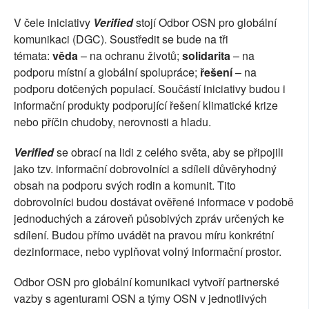
V čele iniciativy
Verified
stojí Odbor OSN pro globální
komunikaci (DGC). Soustředit se bude na tři
témata:
věda
– na ochranu životů;
solidarita
– na
podporu místní a globální spolupráce;
řešení
– na
podporu dotčených populací. Součástí iniciativy budou i
informační produkty podporující řešení klimatické krize
nebo příčin chudoby, nerovnosti a hladu.
Verified
se obrací na lidi z celého světa, aby se připojili
jako tzv. informační dobrovolníci a sdíleli důvěryhodný
obsah na podporu svých rodin a komunit. Tito
dobrovolníci budou dostávat ověřené informace v podobě
jednoduchých a zároveň působivých zpráv určených ke
sdílení. Budou přímo uvádět na pravou míru konkrétní
dezinformace, nebo vyplňovat volný informační prostor.
Odbor OSN pro globální komunikaci vytvoří partnerské
vazby s agenturami OSN a týmy OSN v jednotlivých