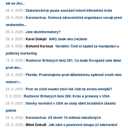
ale se zku...
26. 6. 2020 /
Zalesňování je pouze součástí řešení klimatické krize
26. 6. 2020 /
Koronavirus: Světová zdravotnická organizace varuje před
nedostatke...
26. 6. 2020 /
Jste dezinformátory?
26. 6. 2020 /
Karel Dolejší
ANO, bude ako (ne)bolo
25. 6. 2020 /
Bohumil Kartous
Geniální: Češi si zaplatí za manipulaci a
politický marketing
12. 6. 2020 /
Rozhovor Britských listů 291. Co bude Evropská unie dělat
proti dez...
25. 6. 2020 /
Florida: Protestujeme proti ďábelskému spiknutí vnutit nám
nošení r...
25. 6. 2020 /
Proč se čeští soudci staví tak rádi na stranu šmejdů?
5. 6. 2020 /
Rozhovor Britských listů 289. Krize a protesty v USA
25. 6. 2020 /
Stovky novinářů v USA se staly obětí brutálních zásahů
policie
25. 6. 2020 /
Koronavirus: Už téměř 10 milionů nakažených
25. 6. 2020 /
Miloš Dokulil
Jde nám o postavení sloupu (či odstranění