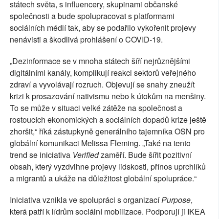
státech světa, s influencery, skupinami občanské
společnosti a bude spolupracovat s platformami
sociálních médií tak, aby se podařilo vykořenit projevy
nenávisti a škodlivá prohlášení o COVID-19.
„Dezinformace se v mnoha státech šíří nejrůznějšími
digitálními kanály, komplikují reakci sektorů veřejného
zdraví a vyvolávají rozruch. Objevují se snahy zneužít
krizi k prosazování nativismu nebo k útokům na menšiny.
To se může v situaci velké zátěže na společnost a
rostoucích ekonomických a sociálních dopadů krize ještě
zhoršit,“ říká zástupkyně generálního tajemníka OSN pro
globální komunikaci Melissa Fleming. „Také na tento
trend se iniciativa
Verified
zaměří. Bude šířit pozitivní
obsah, který vyzdvihne projevy lidskosti, přínos uprchlíků
a migrantů a ukáže na důležitost globální spolupráce.“
Iniciativa vznikla ve spolupráci s organizací
Purpose
,
která patří k lídrům sociální mobilizace. Podporují ji IKEA