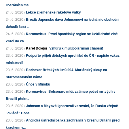
liberálních mě...
24. 6. 2020 /
Lekce z jemenské raketové války
24. 6. 2020 /
Brexit: Japonsko dává Johnsonovi na jednání o obchodní
dohodě šest ...
24. 6. 2020 /
Koronavirus: První španělský region se kvůli druhé vlně
vrací do ka...
24. 6. 2020 /
Karel Dolejší
Vzhůru k multipolárnímu chaosu!
23. 6. 2020 /
Podpořte přijetí dětských uprchlíků do ČR - napište vzkaz
ministrovi!
23. 6. 2020 /
Rozhovor Britských listů 294. Mariánský sloup na
Staroměstském námě...
23. 6. 2020 /
Únos v Minsku
23. 6. 2020 /
Koronavirus: Bolsonaro mlčí, zatímco počet mrtvých v
Brazílii překr...
23. 6. 2020 /
Johnson a Mayová ignorovali varování, že Rusko zřejmě
"ovládá" Dona...
23. 6. 2020 /
Anglická ústřední banka zachránila v březnu Británii před
krachem v...