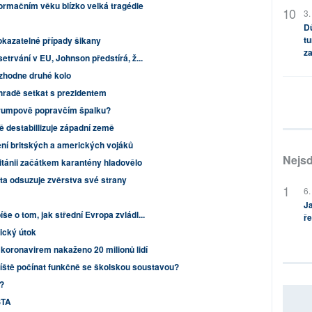
ormačním věku blízko velká tragédie
3.
Dů
tu
okazatelné případy šikany
za
etrvání v EU, Johnson předstírá, ž...
zhodne druhé kolo
 hradě setkat s prezidentem
 Trumpově popravčím špalku?
ě destabillizuje západní země
ní britských a amerických vojáků
Nejsd
Británii začátkem karantény hladovělo
ta odsuzuje zvěrstva své strany
6.
Ja
e o tom, jak střední Evropa zvládl...
ře
tický útok
koronavirem nakaženo 20 milionů lidí
říště počínat funkčně se školskou soustavou?
í?
STA