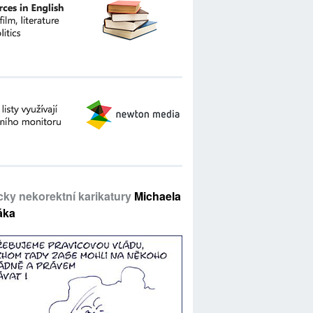
icky nekorektní karikatury
Michaela
áka