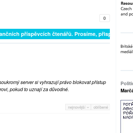
0
finančních příspěvcích čtenářů. Prosíme, přispějte. ➥
soukromý server si vyhrazují právo blokovat přístup
Polit
rovi, pokud to uznají za důvodné.
Marč
nejnovější
oblíbené