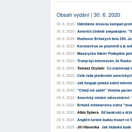
Obsah vydání | 30. 6. 2020
30. 6. 2020 /
Odmítáme štvavou kampaň proti
30. 6. 2020 /
Američtí činitelé znepokojeni: "
26. 6. 2020 /
Rozhovor Britských listů 295. J
30. 6. 2020 /
Koronavirus se pozměnil a je teď
29. 6. 2020 /
Masaryčka lidem! Podepište petic
30. 6. 2020 /
Trump byl informován, že Rusko pl
29. 6. 2020 /
Tomasz Oryński
Co znamenají v
30. 6. 2020 /
Celá řada především amerických 
29. 6. 2020 /
Jak funguje polská státní televiz
29. 6. 2020 /
"Chtějí mě zabít!" Většina paci
29. 6. 2020 /
Americký ministr zdravotnictví: 
29. 6. 2020 /
Britské ministerstvo vnitra "musí
29. 6. 2020 /
Albín Sybera
Síť bankrotů a drž
29. 6. 2020 /
Angličtí turisté budou muset ve 
29. 6. 2020 /
Jiří Hlavenka
Jak hluboká bude