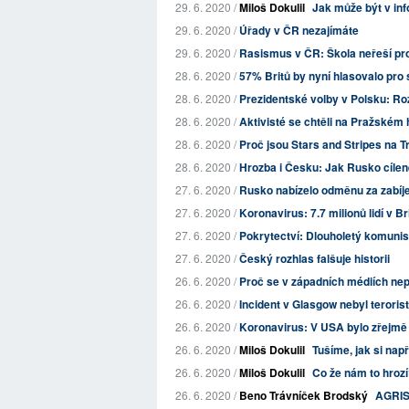
29. 6. 2020 /
Miloš Dokulil
Jak může být v inf
29. 6. 2020 /
Úřady v ČR nezajímáte
29. 6. 2020 /
Rasismus v ČR: Škola neřeší pr
28. 6. 2020 /
57% Britů by nyní hlasovalo pro s
28. 6. 2020 /
Prezidentské volby v Polsku: Ro
28. 6. 2020 /
Aktivisté se chtěli na Pražském
28. 6. 2020 /
Proč jsou Stars and Stripes na
28. 6. 2020 /
Hrozba i Česku: Jak Rusko cílen
27. 6. 2020 /
Rusko nabízelo odměnu za zabíje
27. 6. 2020 /
Koronavirus: 7.7 milionů lidí v 
27. 6. 2020 /
Pokrytectví: Dlouholetý komunis
27. 6. 2020 /
Český rozhlas falšuje historii
26. 6. 2020 /
Proč se v západních médiích nepíš
26. 6. 2020 /
Incident v Glasgow nebyl teroris
26. 6. 2020 /
Koronavirus: V USA bylo zřejmě 
26. 6. 2020 /
Miloš Dokulil
Tušíme, jak si nap
26. 6. 2020 /
Miloš Dokulil
Co že nám to hroz
26. 6. 2020 /
Beno Trávníček Brodský
AGRI