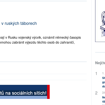
i v ruských táborech
kávají v Rusku vojenský výcvik, oznámil německý časopis
nemohou zabránit výjezdu těchto osob do zahraničí,
Nejčt
1.
Sh
go
do
31
Ne
48