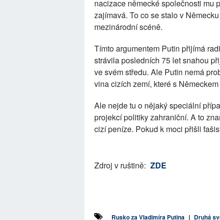
nacizace německé společnosti mu př
zajímavá. To co se stalo v Německu 
mezinárodní scéně.
Tímto argumentem Putin přijímá radi
strávila posledních 75 let snahou při
ve svém středu. Ale Putin nemá probl
vina cizích zemí, které s Německem
Ale nejde tu o nějaký speciální přípa
projekcí politiky zahraniční. A to z
cizí peníze. Pokud k moci přišli fašis
Zdroj v ruštině:
ZDE
Rusko za Vladimíra Putina
|
Druhá sv