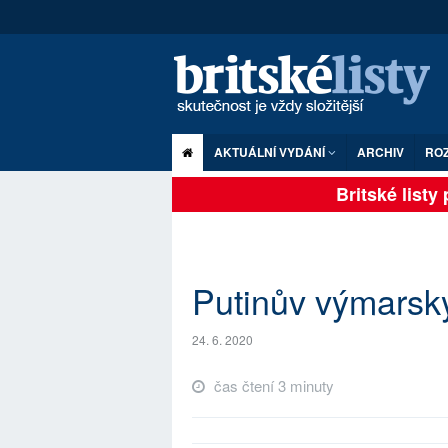
AKTUÁLNÍ VYDÁNÍ
ARCHIV
RO
Britské listy pl
Putinův výmarsk
24. 6. 2020
čas čtení 3 minuty