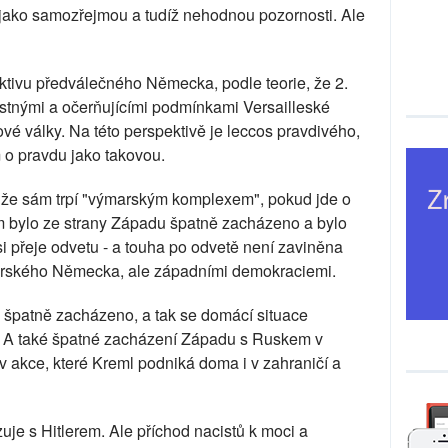
 jako samozřejmou a tudíž nehodnou pozornosti. Ale
tivu předválečného Německa, podle teorie, že 2.
stnými a očerňujícími podmínkami Versailleské
vé války. Na této perspektivě je leccos pravdivého,
m o pravdu jako takovou.
o, že sám trpí "výmarským komplexem", pokud jde o
m bylo ze strany Západu špatně zacházeno a bylo
i přeje odvetu - a touha po odvetě není zaviněna
arského Německa, ale západními demokraciemi.
špatně zacházeno, a tak se domácí situace
tin. A také špatné zacházení Západu s Ruskem v
 akce, které Kreml podniká doma i v zahraničí a
uje s Hitlerem. Ale příchod nacistů k moci a