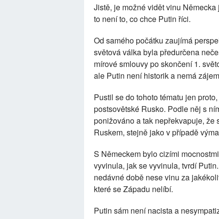
Jistě, je možné vidět vinu Německa
to není to, co chce Putin říci.
Od samého počátku zaujímá perspek
světová válka byla předurčena neče
mírové smlouvy po skončení 1. světo
ale Putin není historik a nemá záje
Pustil se do tohoto tématu jen prot
postsovětské Rusko. Podle něj s ní
ponižováno a tak nepřekvapuje, že s
Ruskem, stejně jako v případě vým
S Německem bylo cizími mocnostmi 
vyvinula, jak se vyvinula, tvrdí Pu
nedávné době nese vinu za jakékoliv
které se Západu nelíbí.
Putin sám není nacista a nesympatiz