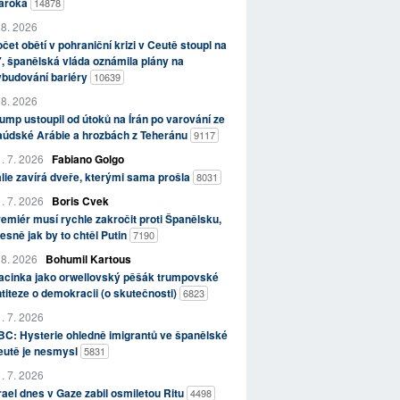
aroka
14878
 8. 2026
čet obětí v pohraniční krizi v Ceutě stoupl na
, španělská vláda oznámila plány na
ybudování bariéry
10639
 8. 2026
ump ustoupil od útoků na Írán po varování ze
aúdské Arábie a hrozbách z Teheránu
9117
. 7. 2026
Fabiano Golgo
álie zavírá dveře, kterými sama prošla
8031
. 7. 2026
Boris Cvek
emiér musí rychle zakročit proti Španělsku,
esně jak by to chtěl Putin
7190
 8. 2026
Bohumil Kartous
acinka jako orwellovský pěšák trumpovské
titeze o demokracii (o skutečnosti)
6823
. 7. 2026
C: Hysterie ohledně imigrantů ve španělské
eutě je nesmysl
5831
. 7. 2026
rael dnes v Gaze zabil osmiletou Ritu
4498