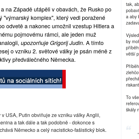
tak, a
 a na Západě utápěli v obavách, že Rusko po
pobavi
 "výmarský komplex", který vedl poražené
a aby 
zadava
po odvetě a nakonec umožnil vzestup Hitlera a
k jinému pojmovému rámci, ale jeden muž
Výsled
by moh
nalogii,
. A tímto
upozorňuje Grigorij Judin
příběh
esej o vzniku 2. světové války je psán méně z
větší 
ektivy předválečného Německa.
Příběh
zlehčo
přechá
riskant
To vše
refero
škály 
 v USA, Putin obviňuje ze vzniku války Anglii,
Lenina a tak dále a tak podobně - dokonce s
hává Německo a celý nacisticko-fašistický blok.