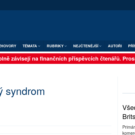
ZHOVORY
TÉMATA
RUBRIKY
NEJČTENĚJŠÍ
AUTOŘI
PŘÍ
ně závisejí na finančních příspěvcích čtenářů. Prosím
ý syndrom
Všec
Brit
Primár
komerc