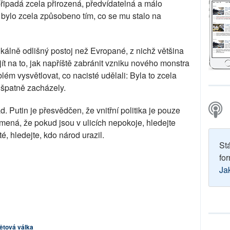
ipadá zcela přirozená, předvídatelná a málo
bylo zcela způsobeno tím, co se mu stalo na
kálně odlišný postoj než Evropané, z nichž většina
jít na to, jak napříště zabránit vzniku nového monstra
ém vysvětlovat, co nacisté udělali: Byla to zcela
 špatně zacházely.
d. Putin je přesvědčen, že vnitřní politika je pouze
namená, že pokud jsou v ulicích nepokoje, hledejte
té, hledejte, kdo národ urazil.
St
for
Ja
ětová válka