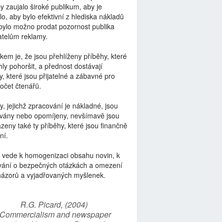
by zaujalo široké publikum, aby je
lo, aby bylo efektivní z hlediska nákladů
bylo možno prodat pozornost publika
telům reklamy.
kem je, že jsou přehlíženy příběhy, které
ly pohoršit, a přednost dostávají
y, které jsou přijatelné a zábavné pro
počet čtenářů.
y, jejichž zpracování je nákladné, jsou
vány nebo opomíjeny, nevšímavě jsou
zeny také ty příběhy, které jsou finančně
ní.
 vede k homogenizaci obsahu novin, k
vání o bezpečných otázkách a omezení
názorů a vyjadřovaných myšlenek.
R.G. Picard, (2004)
“Commercialism and newspaper