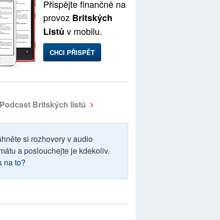
Přispějte finančně na
provoz
Britských
v mobilu.
Listů
CHCI PŘISPĚT
Podcast Britských listů
áhněte si rozhovory v audio
mátu a poslouchejte je kdekoliv.
k na to?