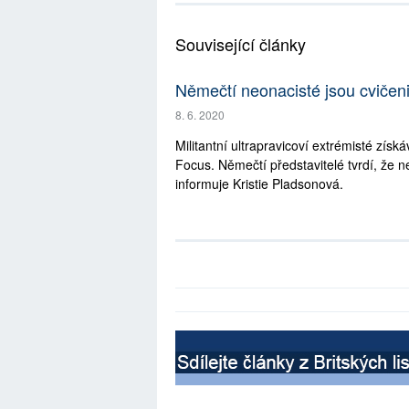
Související články
Němečtí neonacisté jsou cvičen
8. 6. 2020
Militantní ultrapravicoví extrémisté zís
Focus. Němečtí představitelé tvrdí, že 
informuje Kristie Pladsonová.