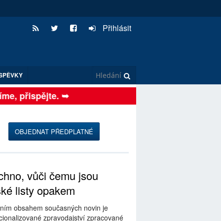
Přihlásit
SPĚVKY
e, přispějte. ➥
OBJEDNAT PŘEDPLATNÉ
hno, vůči čemu jsou
ské listy opakem
ním obsahem současných novin je
ionalizované zpravodajství zpracované