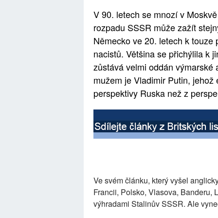
V 90. letech se mnozí v Moskvě
rozpadu SSSR může zažít stejný
Německo ve 20. letech k touze 
nacistů. Většina se přichýlila 
zůstává velmi oddán výmarské a
mužem je Vladimir Putin, jehož 
perspektivy Ruska než z persp
Ve svém článku, který vyšel anglicky
Francii, Polsko, Vlasova, Banderu, 
výhradami Stalinův SSSR. Ale vynec