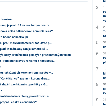
M
1.
Po
67
 horníkům!
v
Trump je pro USA vážné bezpečnostní...
2.
e nová kniha o Kunderovi komunistická?
Tr
S
 o hodně nakažlivější
31
i proti masivní komerční zástavbě p...
It
atí Talibán, aby zabíjel americké ...
31
ýsledky prvního kola polských prezidentských voleb
Pr
firem stáhla svou reklamu z Facebook...
př
e
1.
entů nakažených koronavirem má děsiv...
M
an
"Končí šance" zastavit koronavirus....
31
 zlepšit zacházení s uprchlíky v G...
BB
av
C
Skotsku do karantény, pokud znovu s...
31
 propast české ekonomiky?
Iz