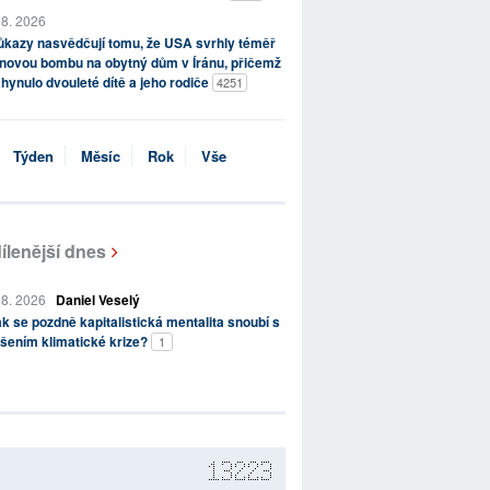
 8. 2026
kazy nasvědčují tomu, že USA svrhly téměř
novou bombu na obytný dům v Íránu, přičemž
hynulo dvouleté dítě a jeho rodiče
4251
Týden
Měsíc
Rok
Vše
ílenější dnes
 8. 2026
Daniel Veselý
k se pozdně kapitalistická mentalita snoubí s
šením klimatické krize?
1
13223