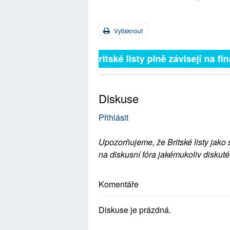
Vytisknout
Britské listy plně závisejí na 
Diskuse
Přihlásit
Upozorňujeme, že Britské listy jako 
na diskusní fóra jakémukoliv diskuté
Komentáře
Diskuse je prázdná.