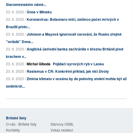
Staroměstském námě...
23. 6. 2020 /
Únos v Minsku
23. 6. 2020 /
Koronavirus: Bolsonaro mlčí, zatímco počet mrtvých v
Brazílii překr...
23. 6. 2020 /
Johnson a Mayová ignorovali varování, že Rusko zřejmě
"ovládá" Dona...
23. 6. 2020 /
Anglická ústřední banka zachránila v březnu Británii před
krachem v...
23. 6. 2020 /
Michal Giboda
Pojídači syrových ryb v Laosu
23. 6. 2020 /
Rasismus v ČR: Konkrétní příklad, jak ničí životy
23. 6. 2020 /
Změna klimatu v oceánu by do poloviny století mohla být až
sedmkrát...
Britské listy
O nás - Britské listy
Stanovy OSBL
Kontakty
Vzkaz redakci