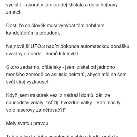
vyčistit – akorát v tom pruděj klíšťata a další hejbavý
zmetci.
Dost, že se člověk musí vyhýbat těm debilním
kandelábrům s proudem.
Nejnovější UFO.3 nabízí dokonce automatickou donášku
svačiny a oběda - domů k televizi.
Skoro zadarmo, přátelsky - jsem získal od jednoho
menšího zemědělce asi tisíc hektarů, abych měl na čem
svůj stroj vyzkoušet.
Když jsem traktůrek vezl z nádraží domů, děti ze
sousedství volaly: "Ať žijí hvězdné války – kde máš ty
vole laserový zaměřovač?!"
Měly svatou pravdu.
Tuhle bitvu je třeba vybojovat rychle a tvrdě, protože