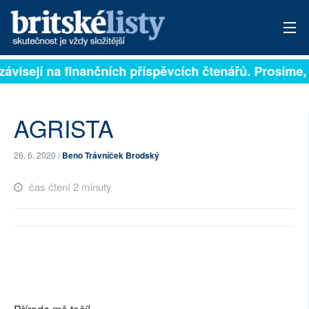
závisejí na finančních příspěvcích čtenářů. Prosíme, p
PŘIHLÁSIT
AKTUÁLNÍ VYDÁNÍ
AGRISTA
ARCHIV
26. 6. 2020 /
Beno Trávníček Brodský
ROZHOVORY
čas čtení 2 minuty
TÉMATA
NEJČTENĚJŠÍ ZA 7 DNÍ
AUTOŘI
PŘÍSPĚVKY NA PROVOZ