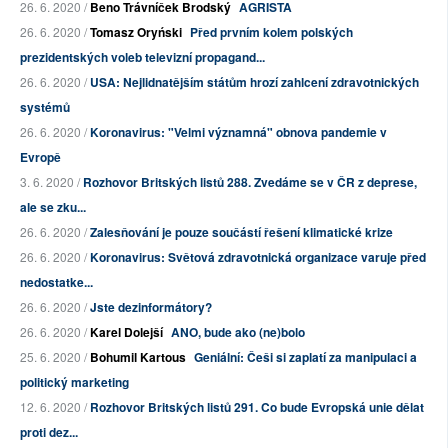
26. 6. 2020 /
Beno Trávníček Brodský
AGRISTA
26. 6. 2020 /
Tomasz Oryński
Před prvním kolem polských
prezidentských voleb televizní propagand...
26. 6. 2020 /
USA: Nejlidnatějším státům hrozí zahlcení zdravotnických
systémů
26. 6. 2020 /
Koronavirus: "Velmi významná" obnova pandemie v
Evropě
3. 6. 2020 /
Rozhovor Britských listů 288. Zvedáme se v ČR z deprese,
ale se zku...
26. 6. 2020 /
Zalesňování je pouze součástí řešení klimatické krize
26. 6. 2020 /
Koronavirus: Světová zdravotnická organizace varuje před
nedostatke...
26. 6. 2020 /
Jste dezinformátory?
26. 6. 2020 /
Karel Dolejší
ANO, bude ako (ne)bolo
25. 6. 2020 /
Bohumil Kartous
Geniální: Češi si zaplatí za manipulaci a
politický marketing
12. 6. 2020 /
Rozhovor Britských listů 291. Co bude Evropská unie dělat
proti dez...