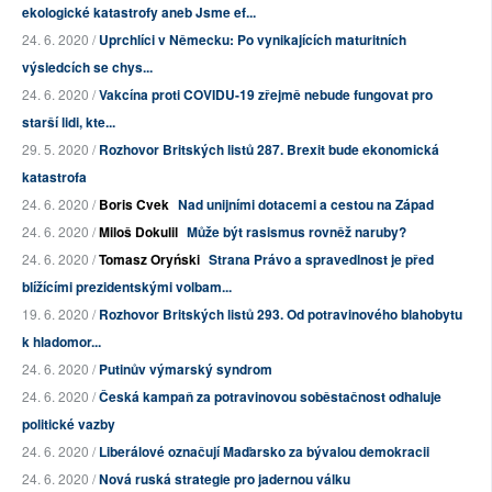
ekologické katastrofy aneb Jsme ef...
24. 6. 2020 /
Uprchlíci v Německu: Po vynikajících maturitních
výsledcích se chys...
24. 6. 2020 /
Vakcína proti COVIDU-19 zřejmě nebude fungovat pro
starší lidi, kte...
29. 5. 2020 /
Rozhovor Britských listů 287. Brexit bude ekonomická
katastrofa
24. 6. 2020 /
Boris Cvek
Nad unijními dotacemi a cestou na Západ
24. 6. 2020 /
Miloš Dokulil
Může být rasismus rovněž naruby?
24. 6. 2020 /
Tomasz Oryński
Strana Právo a spravedlnost je před
blížícími prezidentskými volbam...
19. 6. 2020 /
Rozhovor Britských listů 293. Od potravinového blahobytu
k hladomor...
24. 6. 2020 /
Putinův výmarský syndrom
24. 6. 2020 /
Česká kampaň za potravinovou soběstačnost odhaluje
politické vazby
24. 6. 2020 /
Liberálové označují Maďarsko za bývalou demokracii
24. 6. 2020 /
Nová ruská strategie pro jadernou válku