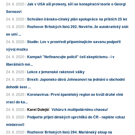
24. 6. 2020 /
Jak v USA sílí protesty, šíří se konspirační teorie o Georgi
Sorosovi
24. 6. 2020 /
Schválen íránsko-čínský plán spolupráce na příštích 25 let
13. 6. 2020 /
Rozhovor Britských listů 292. Nevěřte, že autokratický stát
se umí ...
24. 6. 2020 /
Studie: Lov v prostředí připomínajícím savanu podpořil
vývoj mozku
24. 6. 2020 /
Kampaň "Nefinancujte policii" čelí skepticismu - i v
liberálních mě...
24. 6. 2020 /
Lekce z jemenské raketové války
24. 6. 2020 /
Brexit: Japonsko dává Johnsonovi na jednání o obchodní
dohodě šest ...
24. 6. 2020 /
Koronavirus: První španělský region se kvůli druhé vlně
vrací do ka...
24. 6. 2020 /
Karel Dolejší
Vzhůru k multipolárnímu chaosu!
23. 6. 2020 /
Podpořte přijetí dětských uprchlíků do ČR - napište vzkaz
ministrovi!
23. 6. 2020 /
Rozhovor Britských listů 294. Mariánský sloup na