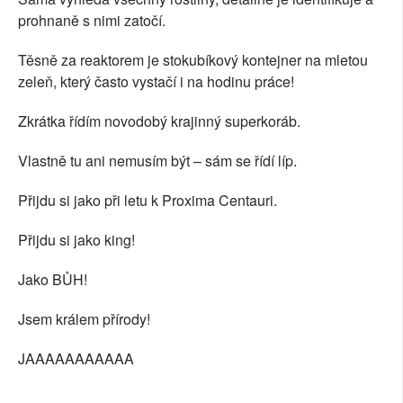
prohnaně s nimi zatočí.
Těsně za reaktorem je stokubíkový kontejner na mletou
zeleň, který často vystačí i na hodinu práce!
Zkrátka řídím novodobý krajinný superkoráb.
Vlastně tu ani nemusím být – sám se řídí líp.
Přijdu si jako při letu k Proxima Centauri.
Přijdu si jako king!
Jako BŮH!
Jsem králem přírody!
JAAAAAAAAAAA