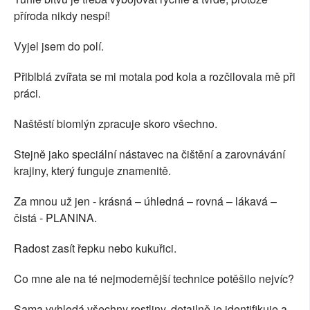
příroda nikdy nespí!
Vyjel jsem do polí.
Přiblblá zvířata se mi motala pod kola a rozčilovala mě při
práci.
Naštěstí biomlýn zpracuje skoro všechno.
Stejně jako speciální nástavec na čištění a zarovnávání
krajiny, který funguje znamenitě.
Za mnou už jen - krásná – úhledná – rovná – lákavá –
čistá - PLANINA.
Radost zasít řepku nebo kukuřici.
Co mne ale na té nejmodernější technice potěšilo nejvíc?
Sama vyhledá všechny rostliny, detailně je identifikuje a