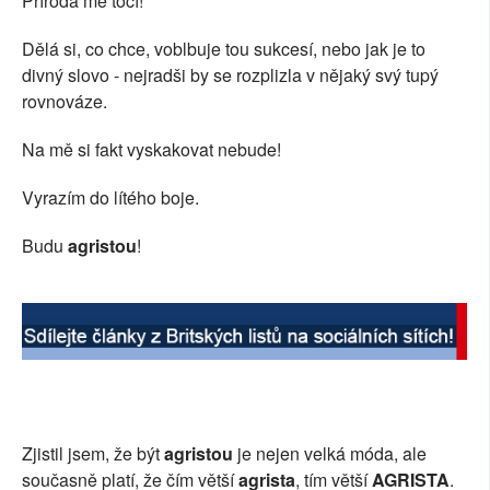
Příroda mě točí!
SOCIÁLNÍ SÍTĚ
Dělá si, co chce, voblbuje tou sukcesí, nebo jak je to
divný slovo - nejradši by se rozplizla v nějaký svý tupý
RUBRIKY
rovnováze.
PLNÁ VERZE STRÁNEK
Na mě si fakt vyskakovat nebude!
Vyrazím do lítého boje.
Budu
agristou
!
Zjistil jsem, že být
agristou
je nejen velká móda, ale
současně platí, že čím větší
agrista
, tím větší
AGRISTA
.