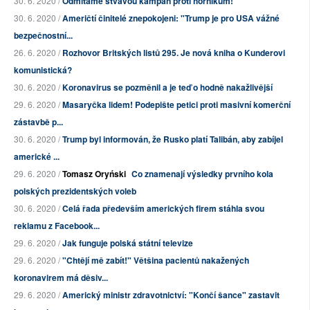
30. 6. 2020 /
Odmítáme štvavou kampaň proti horníkům!
30. 6. 2020 /
Američtí činitelé znepokojeni: "Trump je pro USA vážné
bezpečnostní...
26. 6. 2020 /
Rozhovor Britských listů 295. Je nová kniha o Kunderovi
komunistická?
30. 6. 2020 /
Koronavirus se pozměnil a je teď o hodně nakažlivější
29. 6. 2020 /
Masaryčka lidem! Podepište petici proti masivní komerční
zástavbě p...
30. 6. 2020 /
Trump byl informován, že Rusko platí Talibán, aby zabíjel
americké ...
29. 6. 2020 /
Tomasz Oryński
Co znamenají výsledky prvního kola
polských prezidentských voleb
30. 6. 2020 /
Celá řada především amerických firem stáhla svou
reklamu z Facebook...
29. 6. 2020 /
Jak funguje polská státní televize
29. 6. 2020 /
"Chtějí mě zabít!" Většina pacientů nakažených
koronavirem má děsiv...
29. 6. 2020 /
Americký ministr zdravotnictví: "Končí šance" zastavit