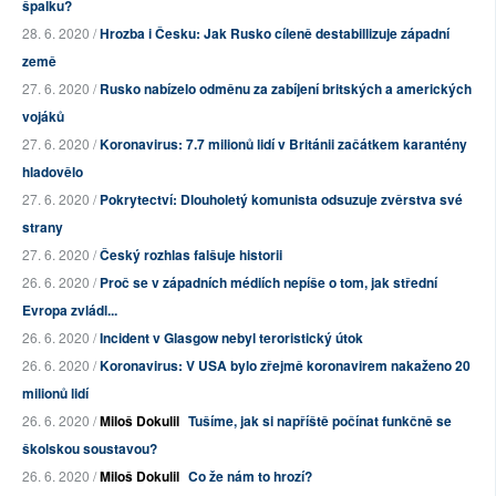
špalku?
28. 6. 2020 /
Hrozba i Česku: Jak Rusko cíleně destabillizuje západní
země
27. 6. 2020 /
Rusko nabízelo odměnu za zabíjení britských a amerických
vojáků
27. 6. 2020 /
Koronavirus: 7.7 milionů lidí v Británii začátkem karantény
hladovělo
27. 6. 2020 /
Pokrytectví: Dlouholetý komunista odsuzuje zvěrstva své
strany
27. 6. 2020 /
Český rozhlas falšuje historii
26. 6. 2020 /
Proč se v západních médiích nepíše o tom, jak střední
Evropa zvládl...
26. 6. 2020 /
Incident v Glasgow nebyl teroristický útok
26. 6. 2020 /
Koronavirus: V USA bylo zřejmě koronavirem nakaženo 20
milionů lidí
26. 6. 2020 /
Miloš Dokulil
Tušíme, jak si napříště počínat funkčně se
školskou soustavou?
26. 6. 2020 /
Miloš Dokulil
Co že nám to hrozí?