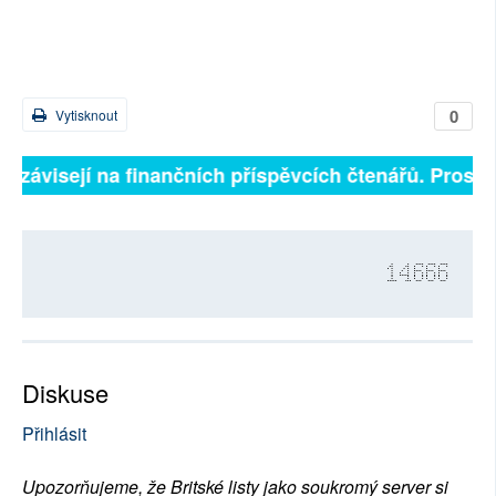
0
Vytisknout
ě závisejí na finančních příspěvcích čtenářů. Prosíme
14666
Diskuse
Přihlásit
Upozorňujeme, že Britské listy jako soukromý server si