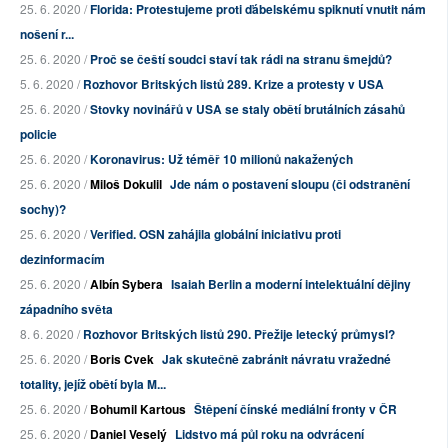
25. 6. 2020 /
Florida: Protestujeme proti ďábelskému spiknutí vnutit nám
nošení r...
25. 6. 2020 /
Proč se čeští soudci staví tak rádi na stranu šmejdů?
5. 6. 2020 /
Rozhovor Britských listů 289. Krize a protesty v USA
25. 6. 2020 /
Stovky novinářů v USA se staly obětí brutálních zásahů
policie
25. 6. 2020 /
Koronavirus: Už téměř 10 milionů nakažených
25. 6. 2020 /
Miloš Dokulil
Jde nám o postavení sloupu (či odstranění
sochy)?
25. 6. 2020 /
Verified. OSN zahájila globální iniciativu proti
dezinformacím
25. 6. 2020 /
Albín Sybera
Isaiah Berlin a moderní intelektuální dějiny
západního světa
8. 6. 2020 /
Rozhovor Britských listů 290. Přežije letecký průmysl?
25. 6. 2020 /
Boris Cvek
Jak skutečně zabránit návratu vražedné
totality, jejíž obětí byla M...
25. 6. 2020 /
Bohumil Kartous
Štěpení čínské mediální fronty v ČR
25. 6. 2020 /
Daniel Veselý
Lidstvo má půl roku na odvrácení