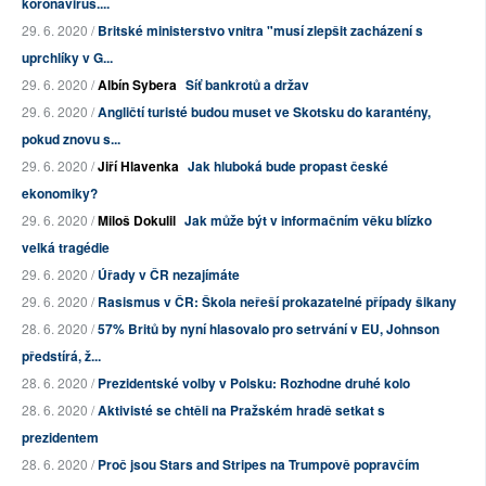
koronavirus....
29. 6. 2020 /
Britské ministerstvo vnitra "musí zlepšit zacházení s
uprchlíky v G...
29. 6. 2020 /
Albín Sybera
Síť bankrotů a držav
29. 6. 2020 /
Angličtí turisté budou muset ve Skotsku do karantény,
pokud znovu s...
29. 6. 2020 /
Jiří Hlavenka
Jak hluboká bude propast české
ekonomiky?
29. 6. 2020 /
Miloš Dokulil
Jak může být v informačním věku blízko
velká tragédie
29. 6. 2020 /
Úřady v ČR nezajímáte
29. 6. 2020 /
Rasismus v ČR: Škola neřeší prokazatelné případy šikany
28. 6. 2020 /
57% Britů by nyní hlasovalo pro setrvání v EU, Johnson
předstírá, ž...
28. 6. 2020 /
Prezidentské volby v Polsku: Rozhodne druhé kolo
28. 6. 2020 /
Aktivisté se chtěli na Pražském hradě setkat s
prezidentem
28. 6. 2020 /
Proč jsou Stars and Stripes na Trumpově popravčím