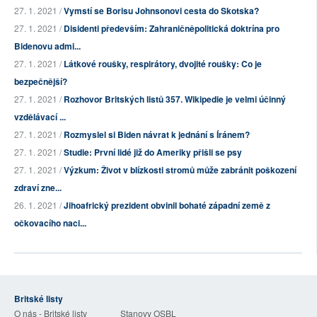
27. 1. 2021 /
Vymstí se Borisu Johnsonovi cesta do Skotska?
27. 1. 2021 /
Disidenti především: Zahraničněpolitická doktrína pro
Bidenovu admi...
27. 1. 2021 /
Látkové roušky, respirátory, dvojité roušky: Co je
bezpečnější?
27. 1. 2021 /
Rozhovor Britských listů 357. Wikipedie je velmi účinný
vzdělávací ...
27. 1. 2021 /
Rozmyslel si Biden návrat k jednání s Íránem?
27. 1. 2021 /
Studie: První lidé již do Ameriky přišli se psy
27. 1. 2021 /
Výzkum: Život v blízkosti stromů může zabránit poškození
zdraví zne...
26. 1. 2021 /
Jihoafrický prezident obvinil bohaté západní země z
očkovacího naci...
Britské listy
O nás - Britské listy
Stanovy OSBL