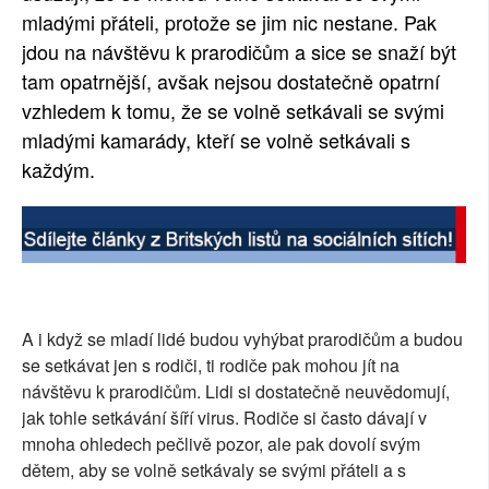
mladými přáteli, protože se jim nic nestane. Pak
jdou na návštěvu k prarodičům a sice se snaží být
tam opatrnější, avšak nejsou dostatečně opatrní
vzhledem k tomu, že se volně setkávali se svými
mladými kamarády, kteří se volně setkávali s
každým.
A i když se mladí lidé budou vyhýbat prarodičům a budou
se setkávat jen s rodiči, ti rodiče pak mohou jít na
návštěvu k prarodičům. Lidi si dostatečně neuvědomují,
jak tohle setkávání šíří virus. Rodiče si často dávají v
mnoha ohledech pečlivě pozor, ale pak dovolí svým
dětem, aby se volně setkávaly se svými přáteli a s