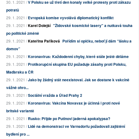
30. 1. 2021 /
V Polsku se už třetí den konaly velké protesty proti zákazu
potratů
29. 1. 2021 /
Evropská komise vyvolává diplomatický konflikt
29. 1. 2021 /
Karel Dolejší
"Židovské kosmické lasery" a nutkavá touha
po politické změně
29. 1. 2021 /
Kateřina Paříková
Pořídím si opičku, neboť jí dám “lásku a
domov”
29. 1. 2021 /
Koronavirus: Každodenní chyby, které stále ještě děláme
29. 1. 2021 /
Protikorupční skupina EU požaduje zásahy proti Polsku,
Maďarsku a ČR
29. 1. 2021 /
Jako by žádný stát neexistoval. Jak se dostane k vakcíně
vážně ohro...
29. 1. 2021 /
Sociální vražda a Úřad Prahy 2
29. 1. 2021 /
Koronavirus: Vakcína Novavax je účinná i proti nové
britské variantě
29. 1. 2021 /
Rusko: Přijde po Putinovi jaderná apokalypsa?
29. 1. 2021 /
Lidé na demonstraci ve Varnsdorfu požadovali zajištění
bydlení pro ...