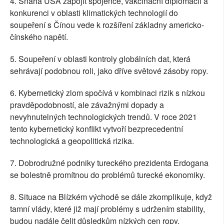
4. Snaha USA zapojit spojence, vakcinační diplomacii a
konkurenci v oblasti klimatických technologií do
soupeření s Čínou vede k rozšíření základny americko-
čínského napětí.
5. Soupeření v oblasti kontroly globálních dat, která
sehrávají podobnou roli, jako dříve světové zásoby ropy.
6. Kybernetický zlom spočívá v kombinaci rizik s nízkou
pravděpodobností, ale závažnými dopady a
nevyhnutelných technologických trendů. V roce 2021
tento kybernetický konflikt vytvoří bezprecedentní
technologická a geopolitická rizika.
7. Dobrodružné podniky tureckého prezidenta Erdogana
se bolestně promítnou do problémů turecké ekonomiky.
8. Situace na Blízkém východě se dále zkomplikuje, když
tamní vlády, které již mají problémy s udržením stability,
budou nadále čelit důsledkům nízkých cen ropy.