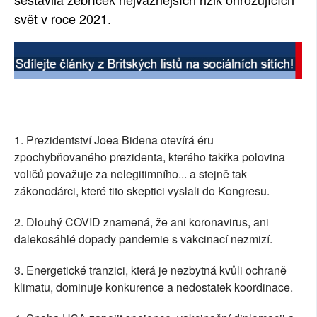
svět v roce 2021.
SOCIÁLNÍ SÍTĚ
RUBRIKY
PLNÁ VERZE STRÁNEK
1. Prezidentství Joea Bidena otevírá éru
zpochybňovaného prezidenta, kterého takřka polovina
voličů považuje za nelegitimního... a stejně tak
zákonodárci, které tito skeptici vyslali do Kongresu.
2. Dlouhý COVID znamená, že ani koronavirus, ani
dalekosáhlé dopady pandemie s vakcinací nezmizí.
3. Energetické tranzici, která je nezbytná kvůli ochraně
klimatu, dominuje konkurence a nedostatek koordinace.