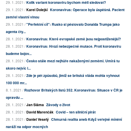
29. 1. 2021 /
Kolik variant koronaviru bychom měli sledovat?
29. 1. 2021 /
Karel Dolejší
Koronavirus: Operace byla úspěšná. Pacient
zemřel vlastní vinou
29. 1. 2021 /
"Perfektní cíl": Rusko si pěstovalo Donalda Trumpa jako
agenta čty...
28. 1. 2021 /
Koronavirus: Které evropské země jsou nejpostiženější?
28. 1. 2021 /
Koronavirus: Hrozí nebezpečné mutace. Proti koronaviru
budeme bojov...
28. 1. 2021 /
Česko stále mezi nejhůře nakaženými zeměmi. Umírá tu
skoro nejvíc l...
28. 1. 2021 /
Zde je pět způsobů, jimiž se britská vláda mohla vyhnout
100 000 mr...
8. 1. 2021 /
Rozhovor Britských listů 352. Koronavirus: Situace v ČR je
opravdu ...
28. 1. 2021 /
Jan Sláma
Závody o život
28. 1. 2021 /
David Marenčák
Covid – ten silniční pirát
28. 1. 2021 /
Daniel Veselý
Chmurná realita aneb Když veřejné mínění
naráží na odpor mocných