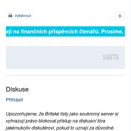
0
Vytisknout
isejí na finančních příspěvcích čtenářů. Prosíme, při
16979
Diskuse
Přihlásit
Upozorňujeme, že Britské listy jako soukromý server si
vyhrazují právo blokovat přístup na diskusní fóra
jakémukoliv diskutérovi, pokud to uznají za důvodné.