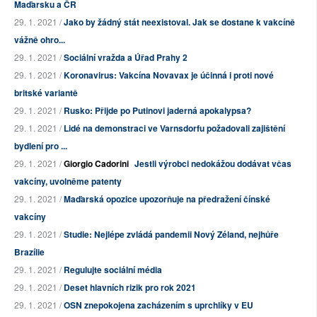
Maďarsku a ČR
29. 1. 2021 /
Jako by žádný stát neexistoval. Jak se dostane k vakcíně
vážně ohro...
29. 1. 2021 /
Sociální vražda a Úřad Prahy 2
29. 1. 2021 /
Koronavirus: Vakcína Novavax je účinná i proti nové
britské variantě
29. 1. 2021 /
Rusko: Přijde po Putinovi jaderná apokalypsa?
29. 1. 2021 /
Lidé na demonstraci ve Varnsdorfu požadovali zajištění
bydlení pro ...
29. 1. 2021 /
Giorgio Cadorini
Jestli výrobci nedokážou dodávat včas
vakcíny, uvolněme patenty
29. 1. 2021 /
Maďarská opozice upozorňuje na předražení čínské
vakcíny
29. 1. 2021 /
Studie: Nejlépe zvládá pandemii Nový Zéland, nejhůře
Brazílie
29. 1. 2021 /
Regulujte sociální média
29. 1. 2021 /
Deset hlavních rizik pro rok 2021
29. 1. 2021 /
OSN znepokojena zacházením s uprchlíky v EU