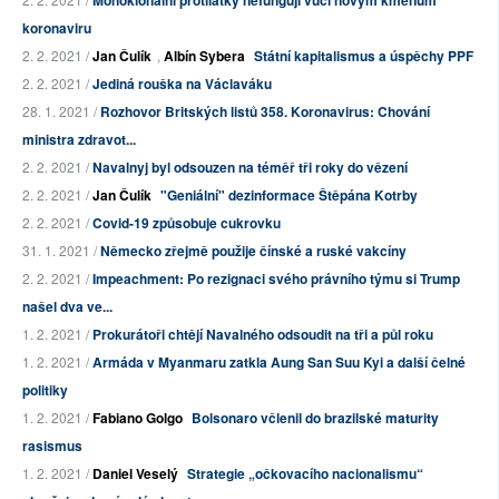
Monoklonální protilátky nefungují vůči novým kmenům
koronaviru
2. 2. 2021 /
Jan Čulík
,
Albín Sybera
Státní kapitalismus a úspěchy PPF
2. 2. 2021 /
Jediná rouška na Václaváku
28. 1. 2021 /
Rozhovor Britských listů 358. Koronavirus: Chování
ministra zdravot...
2. 2. 2021 /
Navalnyj byl odsouzen na téměř tři roky do vězení
2. 2. 2021 /
Jan Čulík
"Geniální" dezinformace Štěpána Kotrby
2. 2. 2021 /
Covid-19 způsobuje cukrovku
31. 1. 2021 /
Německo zřejmě použije čínské a ruské vakcíny
2. 2. 2021 /
Impeachment: Po rezignaci svého právního týmu si Trump
našel dva ve...
1. 2. 2021 /
Prokurátoři chtějí Navalného odsoudit na tři a půl roku
1. 2. 2021 /
Armáda v Myanmaru zatkla Aung San Suu Kyi a další čelné
politiky
1. 2. 2021 /
Fabiano Golgo
Bolsonaro včlenil do brazilské maturity
rasismus
1. 2. 2021 /
Daniel Veselý
Strategie „očkovacího nacionalismu“