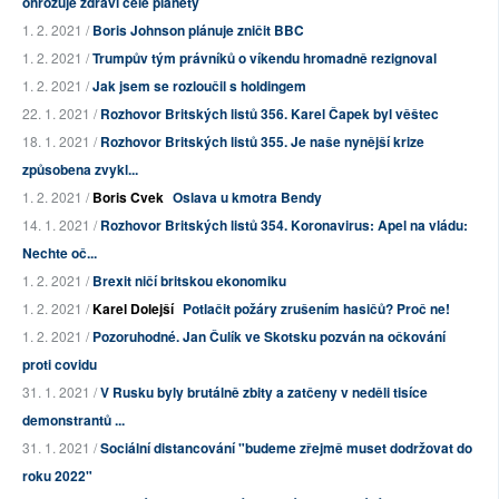
ohrožuje zdraví celé planety
1. 2. 2021 /
Boris Johnson plánuje zničit BBC
1. 2. 2021 /
Trumpův tým právníků o víkendu hromadně rezignoval
1. 2. 2021 /
Jak jsem se rozloučil s holdingem
22. 1. 2021 /
Rozhovor Britských listů 356. Karel Čapek byl věštec
18. 1. 2021 /
Rozhovor Britských listů 355. Je naše nynější krize
způsobena zvykl...
1. 2. 2021 /
Boris Cvek
Oslava u kmotra Bendy
14. 1. 2021 /
Rozhovor Britských listů 354. Koronavirus: Apel na vládu:
Nechte oč...
1. 2. 2021 /
Brexit ničí britskou ekonomiku
1. 2. 2021 /
Karel Dolejší
Potlačit požáry zrušením hasičů? Proč ne!
1. 2. 2021 /
Pozoruhodné. Jan Čulík ve Skotsku pozván na očkování
proti covidu
31. 1. 2021 /
V Rusku byly brutálně zbity a zatčeny v neděli tisíce
demonstrantů ...
31. 1. 2021 /
Sociální distancování "budeme zřejmě muset dodržovat do
roku 2022"