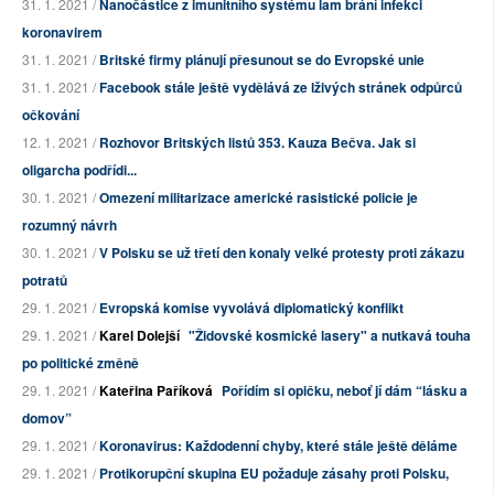
31. 1. 2021 /
Nanočástice z imunitního systému lam brání infekci
koronavirem
31. 1. 2021 /
Britské firmy plánují přesunout se do Evropské unie
31. 1. 2021 /
Facebook stále ještě vydělává ze lživých stránek odpůrců
očkování
12. 1. 2021 /
Rozhovor Britských listů 353. Kauza Bečva. Jak si
oligarcha podřídi...
30. 1. 2021 /
Omezení militarizace americké rasistické policie je
rozumný návrh
30. 1. 2021 /
V Polsku se už třetí den konaly velké protesty proti zákazu
potratů
29. 1. 2021 /
Evropská komise vyvolává diplomatický konflikt
29. 1. 2021 /
Karel Dolejší
"Židovské kosmické lasery" a nutkavá touha
po politické změně
29. 1. 2021 /
Kateřina Paříková
Pořídím si opičku, neboť jí dám “lásku a
domov”
29. 1. 2021 /
Koronavirus: Každodenní chyby, které stále ještě děláme
29. 1. 2021 /
Protikorupční skupina EU požaduje zásahy proti Polsku,