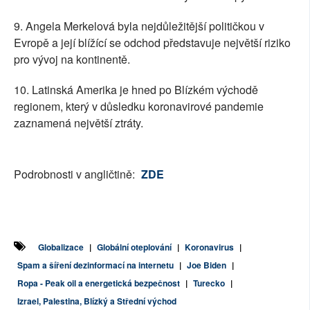
9. Angela Merkelová byla nejdůležitější političkou v
Evropě a její blížící se odchod představuje největší riziko
pro vývoj na kontinentě.
10. Latinská Amerika je hned po Blízkém východě
regionem, který v důsledku koronavirové pandemie
zaznamená největší ztráty.
Podrobnosti v angličtině:
ZDE
Globalizace
|
Globální oteplování
|
Koronavirus
|
Spam a šíření dezinformací na internetu
|
Joe Biden
|
Ropa - Peak oil a energetická bezpečnost
|
Turecko
|
Izrael, Palestina, Blízký a Střední východ