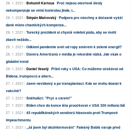
28. 1. 2021 /
Bohumil Kartous
Proč nejsou otevřené školy
nekompenzuje se větší kontrolou jinde, t...
28. 1. 2021 /
Štěpán Mairovský
Podpora pro všechny a dočasně vyšší
daně místo chaotických kompenza...
28. 1. 2021 /
Turecký prezident si chystá volební půdu, aby se mohl
zbavit nežádo...
28. 1. 2021 /
Odkloní pandemie svět od ropy směrem k zelené energii?
28. 1. 2021 /
Důvěra Američanů v média je rekordně nízká. Jde však o
globální trend
28. 1. 2021 /
Daniel Veselý
Příští roky v USA: Co můžeme očekávat od
Bidena, trumpovců a altern...
27. 1. 2021 /
Jsem nevidomý a po transplantaci. Kde se mohu dostat k
vakcíně?
27. 1. 2021 /
Sněhuláci: "Pryč s carem!"
27. 1. 2021 /
Biden chce do konce léta proočkovat v USA 300 milionů lidí
27. 1. 2021 /
45 republikánských senátorů hlasovalo proti Trumpově
impeachmentu
27. 1. 2021 /
„Já jsem byl dezinformován!“ Falešný Babiš varuje před