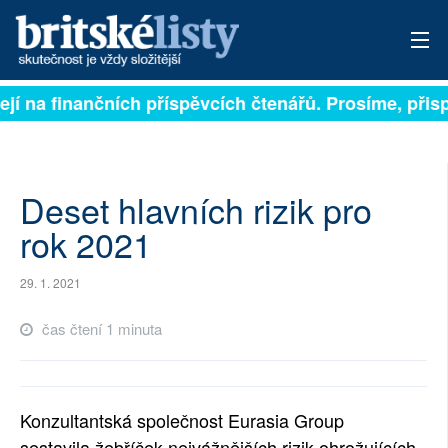
ejí na finančních příspěvcích čtenářů. Prosíme, přispě
PŘIHLÁSIT
AKTUÁLNÍ VYDÁNÍ
ARCHIV
Deset hlavních rizik pro
rok 2021
ROZHOVORY
29. 1. 2021
TÉMATA
čas čtení 1 minuta
NEJČTENĚJŠÍ ZA 7 DNÍ
AUTOŘI
Konzultantská společnost Eurasia Group
PŘÍSPĚVKY NA PROVOZ
sestavila žebříček nejvážnějších rizik ohrožujících