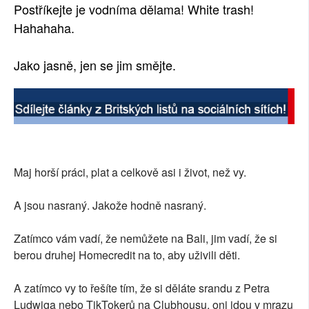
Postříkejte je vodníma dělama! White trash!
Hahahaha.
Jako jasně, jen se jim smějte.
Maj horší práci, plat a celkově asi i život, než vy.
A jsou nasraný. Jakože hodně nasraný.
Zatímco vám vadí, že nemůžete na Bali, jim vadí, že si
berou druhej Homecredit na to, aby uživili děti.
A zatímco vy to řešíte tím, že si děláte srandu z Petra
Ludwiga nebo TikTokerů na Clubhousu, oni jdou v mrazu