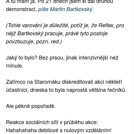
A tu mám já. Po 21 dnech jsem si dal druhou
SOCIÁLNÍ SÍTĚ
demonstraci,
píše Martin Bartkovský.
RUBRIKY
(Tohle varování je důležité, potíž je, že Reflex, pro
nějž Bartkovský pracuje, právě tyto postoje
PLNÁ VERZE STRÁNEK
povzbuzuje, pozn. red.)
Jaký to bylo? Bez prsou, jinak intenzivnější než
minule.
Zatímco na Staromáku diskreditovali akci někteří
účastníci, dneska to byla naprostá většina řečníků.
Ale pěkně popořadě.
Reakce sociálních sítí v průběhu akce:
Hahahahaha debilové s nulovým vzděláním!