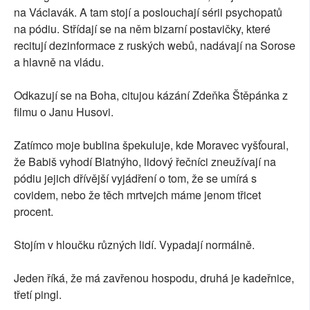
na Václavák. A tam stojí a poslouchají sérii psychopatů
na pódiu. Střídají se na něm bizarní postavičky, které
recitují dezinformace z ruských webů, nadávají na Sorose
a hlavně na vládu.
Odkazují se na Boha, citujou kázání Zdeňka Štěpánka z
filmu o Janu Husovi.
Zatímco moje bublina špekuluje, kde Moravec vyšťoural,
že Babiš vyhodí Blatnýho, lidový řečníci zneužívají na
pódiu jejich dřívější vyjádření o tom, že se umírá s
covidem, nebo že těch mrtvejch máme jenom třicet
procent.
Stojím v hloučku různých lidí. Vypadají normálně.
Jeden říká, že má zavřenou hospodu, druhá je kadeřnice,
třetí pingl.