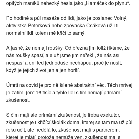
opilých maníků nehezký hesla jako „Hamáček do plynu“.
Po hodině a půl masáže od lidí, jako je poslanec Volný,
aktivistka Peterková nebo zpěvačka Csáková už i ti
normální lidi kolem mě křičí to samý.
A jasně, že nemají roušky. Od března jim totiž říkáme, že
nás roušky spasí, ale už jsme jim neřekli, že nás asi
nespasí a oni teď jednoduše nechápou, proč je nosit,
když je jejich život jen a jen horší.
Úmrtí na covid je pro ně šíleně abstraktní věc. Těch mrtvej
je zatím „jen“ 16 tisíc a tyhle lidi s tím nemají primární
zkušenost.
S čim mají ale primární zkušenost, je třeba exekutor,
zkušenost je i křičící školák doma, kterej se tam má už půl
roku učit, ale nedělá to, zkušenost mají s partnerem,
kterej je mlátí, protože nemůže ven, zkušenost maj s