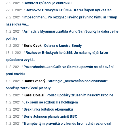
2. 2. 2021 /
Covid-19 způsobuje cukrovku
22. 1. 2021 /
Rozhovor Britských listů 356. Karel Čapek byl věštec
2. 2. 2021 /
Impeachment: Po rezignaci svého právního týmu si Trump
našel dva ve...
1. 2. 2021 /
Armáda v Myanmaru zatkla Aung San Suu Kyi a další čelné
politiky
1. 2. 2021 /
Boris Cvek
Oslava u kmotra Bendy
18. 1. 2021 /
Rozhovor Britských listů 355. Je naše nynější krize
způsobena zvykl...
1. 2. 2021 /
Pozoruhodné. Jan Čulík ve Skotsku pozván na očkování
proti covidu
1. 2. 2021 /
Daniel Veselý
Strategie „očkovacího nacionalismu“
ohrožuje zdraví celé planety
1. 2. 2021 /
Karel Dolejší
Potlačit požáry zrušením hasičů? Proč ne!
1. 2. 2021 /
Jak jsem se rozloučil s holdingem
1. 2. 2021 /
Brexit ničí britskou ekonomiku
1. 2. 2021 /
Boris Johnson plánuje zničit BBC
1. 2. 2021 /
Trumpův tým právníků o víkendu hromadně rezignoval