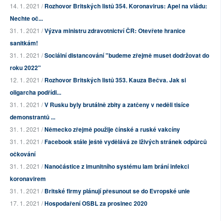
14. 1. 2021 /
Rozhovor Britských listů 354. Koronavirus: Apel na vládu:
Nechte oč...
31. 1. 2021 /
Výzva ministru zdravotnictví ČR: Otevřete hranice
sanitkám!
31. 1. 2021 /
Sociální distancování "budeme zřejmě muset dodržovat do
roku 2022"
12. 1. 2021 /
Rozhovor Britských listů 353. Kauza Bečva. Jak si
oligarcha podřídi...
31. 1. 2021 /
V Rusku byly brutálně zbity a zatčeny v neděli tisíce
demonstrantů ...
31. 1. 2021 /
Německo zřejmě použije čínské a ruské vakcíny
31. 1. 2021 /
Facebook stále ještě vydělává ze lživých stránek odpůrců
očkování
31. 1. 2021 /
Nanočástice z imunitního systému lam brání infekci
koronavirem
31. 1. 2021 /
Britské firmy plánují přesunout se do Evropské unie
17. 1. 2021 /
Hospodaření OSBL za prosinec 2020