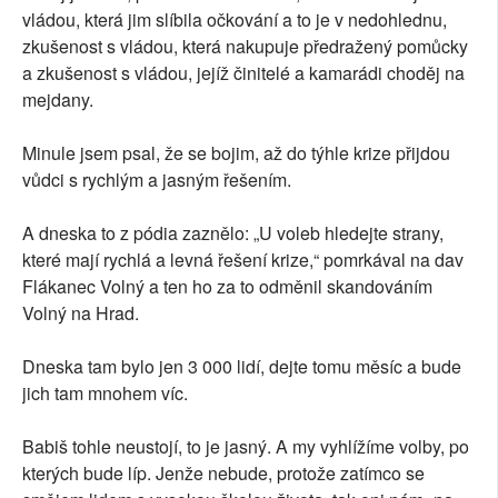
vládou, která jim slíbila očkování a to je v nedohlednu,
zkušenost s vládou, která nakupuje předražený pomůcky
a zkušenost s vládou, jejíž činitelé a kamarádi choděj na
mejdany.
Minule jsem psal, že se bojim, až do týhle krize přijdou
vůdci s rychlým a jasným řešením.
A dneska to z pódia zaznělo: „U voleb hledejte strany,
které mají rychlá a levná řešení krize,“ pomrkával na dav
Flákanec Volný a ten ho za to odměnil skandováním
Volný na Hrad.
Dneska tam bylo jen 3 000 lidí, dejte tomu měsíc a bude
jich tam mnohem víc.
Babiš tohle neustojí, to je jasný. A my vyhlížíme volby, po
kterých bude líp. Jenže nebude, protože zatímco se