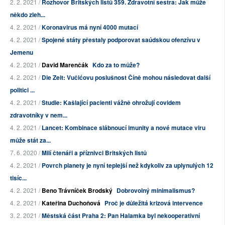
2. 2. 2021 /
Rozhovor Britských listů 359. Zdravotní sestra: Jak může
někdo zleh...
4. 2. 2021 /
Koronavirus má nyní 4000 mutací
4. 2. 2021 /
Spojené státy přestaly podporovat saúdskou ofenzívu v
Jemenu
4. 2. 2021 /
David Marenčák
Kdo za to může?
4. 2. 2021 /
Die Zeit: Vučićovu poslušnost Číně mohou následovat další
politici ...
4. 2. 2021 /
Studie: Kašlající pacienti vážně ohrožují covidem
zdravotníky v nem...
4. 2. 2021 /
Lancet: Kombinace slábnoucí imunity a nové mutace viru
může stát za...
7. 6. 2020 /
Milí čtenáři a příznivci Britských listů
4. 2. 2021 /
Povrch planety je nyní teplejší než kdykoliv za uplynulých 12
tisíc...
4. 2. 2021 /
Beno Trávníček Brodský
Dobrovolný minimalismus?
4. 2. 2021 /
Kateřina Duchoňová
Proč je důležitá krizová intervence
3. 2. 2021 /
Městská část Praha 2: Pan Halamka byl nekooperativní