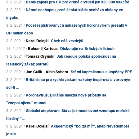
3. 2. 2021 /
Babiš zajistil pro ČR pro druhé čtvrtletí jen 350 000 vakcín!
3. 2. 2021 /
Němci nechápou, proč česká vláda nechává občany ve
štychu
3. 2. 2021 /
Počet registrovaných nakažených koronavirem přesáhl v
ČR milion osob
3. 2. 2021 /
Karel Dolejší
Cheb náš vezdejší
18. 4. 2017 /
Bohumil Kartous
Diskutujte na Britských listech
3. 2. 2021 /
Tomasz Oryński
Jak reaguje polská společnost na
fašistický zákaz potratů
2. 2. 2021 /
Jan Čulík
,
Albín Sybera
Státní kapitalismus a úspěchy PPF
3. 2. 2021 /
Británie se pro rychlé získání vakcíny inspirovala varovným
sci-fi ...
3. 2. 2021 /
Koronavirus: Británie nalezla nové případy se
"znepokojivou" mutací
3. 2. 2021 /
Globální oteplování: Stávající modelování vzestupu mořské
hladiny "...
3. 2. 2021 /
Karel Dolejší
Akademický "boj za mír", aneb Nevědomost
je síla