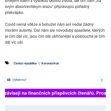
smějem lidem s vysokou školou života, tak oni nám „na
svým absolventskym srazu“ připravujou pořádný
překvápko.
Covid nemá vítěze a bohužel nám ani nedal žádný
morální autority. Dal nám ale novodobý spasitele, kterých
je čím dál víc, jsou čím dál ukřičenější a poslouchá je čím
dál víc uší.
Česká republika
|
Koronavirus
2
Vytisknout
ě závisejí na finančních příspěvcích čtenářů. Prosíme,