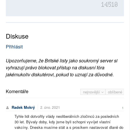
14510
Diskuse
Přihlásit
Upozorňujeme, že Britské listy jako soukromý server si
vyhrazují právo blokovat přístup na diskusní fóra
jakémukoliv diskutérovi, pokud to uznají za důvodné.
Komentáře
nejnovější
oblíbené
Radek Mokrý
2. úno. 2021
1
Tyhle lidi dotvořily vlády neoliberálních zločinců za posledních
30 let. Bývaly doby, kdy jsme byli schopni vyvíjet vlastní
vakcíny. Dneska musíme stát a s prosíkem nastavovat dlaně do