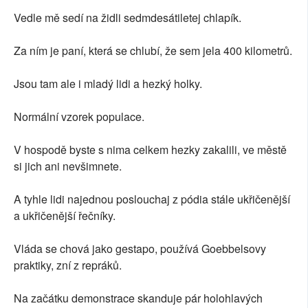
Vedle mě sedí na židli sedmdesátiletej chlapík.
Za ním je paní, která se chlubí, že sem jela 400 kilometrů.
Jsou tam ale i mladý lidi a hezký holky.
Normální vzorek populace.
V hospodě byste s nima celkem hezky zakalili, ve městě
si jich ani nevšimnete.
A tyhle lidi najednou poslouchaj z pódia stále ukřičenější
a ukřičenější řečníky.
Vláda se chová jako gestapo, používá Goebbelsovy
praktiky, zní z repráků.
Na začátku demonstrace skanduje pár holohlavých