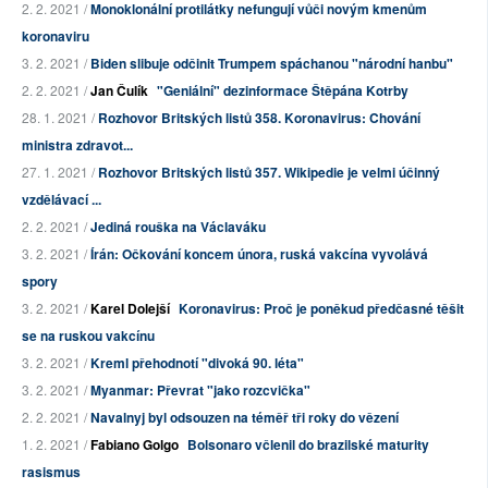
2. 2. 2021 /
Monoklonální protilátky nefungují vůči novým kmenům
koronaviru
3. 2. 2021 /
Biden slibuje odčinit Trumpem spáchanou "národní hanbu"
2. 2. 2021 /
Jan Čulík
"Geniální" dezinformace Štěpána Kotrby
28. 1. 2021 /
Rozhovor Britských listů 358. Koronavirus: Chování
ministra zdravot...
27. 1. 2021 /
Rozhovor Britských listů 357. Wikipedie je velmi účinný
vzdělávací ...
2. 2. 2021 /
Jediná rouška na Václaváku
3. 2. 2021 /
Írán: Očkování koncem února, ruská vakcína vyvolává
spory
3. 2. 2021 /
Karel Dolejší
Koronavirus: Proč je poněkud předčasné těšit
se na ruskou vakcínu
3. 2. 2021 /
Kreml přehodnotí "divoká 90. léta"
3. 2. 2021 /
Myanmar: Převrat "jako rozcvička"
2. 2. 2021 /
Navalnyj byl odsouzen na téměř tři roky do vězení
1. 2. 2021 /
Fabiano Golgo
Bolsonaro včlenil do brazilské maturity
rasismus